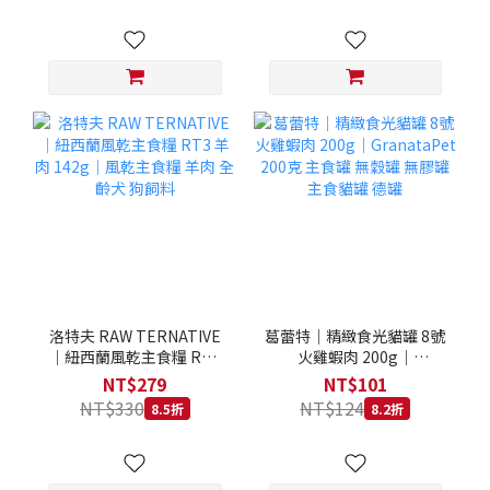
洛特夫 RAW TERNATIVE
葛蕾特｜精緻食光貓罐 8號
｜紐西蘭風乾主食糧 RT3
火雞蝦肉 200g｜
羊肉 142g｜風乾主食糧 羊
GranataPet 200克 主食罐
NT$279
NT$101
肉 全齡犬 狗飼料
無穀罐 無膠罐 主食貓罐 德
NT$330
NT$124
8.5折
8.2折
罐