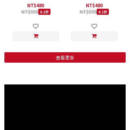
低穀鱈魚甜橙 小顆粒 800G
羊肉藍莓 小顆粒 800G
NT$480
NT$480
NT$595
NT$595
8.1折
8.1折
查看更多