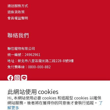
問題，才能避免小問題變大病！貓掉毛嚴重怎麼辦？4重點從日常生
有很大的關聯！冬天太冷，腸胃蠕動變慢，容易消化不良；夏天太
和獨立能力。 幼犬訓練常見問題Q1: 幾個月大的幼犬最適合開始訓
運送服務方式
的紙箱。建議一開始可以購買單價較低的入門款，觀察一下貓咪的
活中輕鬆改善看到滿屋子的貓毛是不是很抓狂？別擔心！其實只要
熱，水分流失快，腸道可能變得敏感，導致糞便變軟或拉稀。如果
練？A: 訓練可從幼犬到家首日開始（約8-10週大）。3-16週是社會
退換貨政策
使用狀況，再考慮購買「豪宅」！ 項目費用用品貓碗$300貓窩
透過一些簡單的日常照護方式，就能有效減少貓咪掉毛情況。從梳
換季時沒有適當調整環境，貓咪的腸胃就可能跟著「鬧脾氣」。冬
化黃金期，每次訓練控制在5-10分鐘內。Q2: 幼犬如廁訓練需要多久
會員權益聲明
$500貓跳台$1,500貓砂盆$500貓抓板$300外出籠$1,000一次性養貓
毛、洗澡到增加互動和營養調整，這些小撇步不僅能幫助貓咪維持
天注意保暖，提供暖墊、厚毯，避免冷風直吹。夏天補充水分，可
才能成功？A: 通常需要4-6個月，小型犬可能較慢。關鍵是固定時間
用品相關花費1：貓碗貓咪進食的物品，挑選上可偏向貓碗+有碗架
健康的皮毛，也能讓家裡的貓毛困擾大大減少！跟著以下重點一起
以加點湯罐、鮮食湯水，讓貓咪願意多喝水。避免冷熱交替太快，
帶出門，並立即獎勵正確行為。Q3: 幼犬亂咬家具怎麼辦？A: 提供專
的，可減少貓咪進食時的負擔。一次性養貓用品相關花費2：貓窩貓
行動吧！ 預防貓掉毛方法1：勤勞梳毛養貓必備神器就是各種梳子
像是開冷氣又突然關掉，容易讓貓咪腸胃受影響。重點提醒：換季
聯絡我們
屬啃咬玩具作替代品，發現不當啃咬時堅定說「不」，並引導至適
咪是非常需要安全感的動物，可以準備一個專屬他的「寶座」，當
啦！勤勞梳毛是最直接有效的掉毛控制方法。定期梳理可以幫貓咪
時，記得關心貓咪的腸胃狀況，適當調整環境，幫助毛孩適應！ 貓
合的玩具。確保足夠運動減少無聊行為。Q4: 如何阻止幼犬在家中亂
貓咪感到緊張或焦慮時可進到他的安全區域。一次性養貓用品相關
清除鬆動的死毛，減少牠們自行舔毛時吞入的毛球量，更能預防毛
咪拉肚子原因4. 寄生蟲或疾病感染貓咪如果持續拉肚子，甚至糞便
尿尿？A: 建立固定如廁時間表，成功時立即獎勵。限制活動範圍並
聯信寵物有限公司
花費3：貓跳台貓咪雖然不需要外出進行放電，但在家中還是需要擺
髮打結和皮膚問題。建議週期：短毛貓每週梳1-2次，長毛貓則建議
有血絲、異味特別重，那就要小心可能是 寄生蟲感染（如蛔蟲、鈎
密切監督。意外發生時不責罵，使用專用除臭劑徹底清理。Q5: 幼犬
統一編號：24962961
放高度適合的貓跳台提供貓咪玩耍，貓跳台與貓窩相同，能給予貓
2-3天梳一次。挑選合適的梳具也很重要，可以準備橡膠刷、鬃毛刷
蟲、球蟲）或腸胃炎、腸道疾病。這類情況會影響營養吸收，長期
一直吠叫怎麼辦？A: 找出原因（尋求注意力、警戒、焦慮）。訓練
地址：新北市八里區龍米路二段228-8號9樓
咪對於環境的安全感。一次性養貓用品相關花費4：貓砂盆貓咪排泄
或專用脫毛梳，依照毛質選擇。記得將梳毛變成愉快的日常儀式，
下來甚至可能造成貓咪消瘦、免疫力下降。定期驅蟲（幼貓建議每
「安靜」指令，停止吠叫時獎勵。避免對吠叫作出反應，確保充分
免付費專線：0800-000-882
用品，可選擇合適貓咪體型大小，不宜過小。一次性養貓用品相關
不僅能增加你們的互動時間，也讓貓咪享受被梳理的舒適感！預防
月一次，成貓每 3~6 個月一次）。觀察貓咪精神狀態，如果還伴隨
運動減少過度精力。Q6: 幼犬訓練中可以使用懲罰嗎？A: 不建議。正
花費5：貓抓板貓咪會有磨爪的習慣，為了我們的沙發或是地毯著
貓掉毛方法2：定期洗澡「貓咪會自己清潔，不需要洗澡」這個想法
嘔吐、食慾下降，務必儘早就醫。重點提醒：如果貓咪拉肚子超過 2
向獎勵比懲罰更有效且健康。懲罰可能導致恐懼或攻擊行為，破壞
想，需要準備一個能夠讓牠們放肆磨爪的貓抓板。一次性養貓用品
其實不完全正確哦！適當的洗澡能幫助貓咪清除死毛和皮屑，減少
天，或糞便異常，應立即帶去獸醫院檢查！ 貓咪拉肚子原因5. 情緒
信任關係。專注獎勵好行為，重新引導不良行為。Q7: 幼犬害怕其他
相關花費6：外出籠雖然貓咪平常不會外出，但當有美容或醫療需求
過敏原，特別是對長毛貓或油性皮膚的貓咪更有幫助。但注意，洗
壓力影響腸胃壓力不只影響人類，也會影響貓咪的腸胃！過度緊
狗狗怎麼辦？A: 循序漸進社交化，從友善成犬開始。不強迫互動，
此網站使用 cookies
時，外出籠就非常重要，平常也可以適度讓貓咪適應外出籠，避免
澡頻率不宜過高，一般室內貓咪1-3個月洗一次就足夠，過度洗澡反
張、焦慮、驚嚇（如煙火聲、大聲喧嘩），都可能讓貓咪拉肚子。
正面經驗後給予獎勵。考慮參加專業幼犬社交課程。Q8: 幼犬分離焦
Hi, 本網站使用必要 cookies 和追蹤型 cookies 以確保
緊急情況時，貓咪過度抗拒。總結來說貓咪在健康及用品的一次性
而會造成皮膚乾燥。選擇專為貓咪設計的溫和洗毛精，洗後一定要
尤其是個性敏感的貓咪，對變化的適應力比較低，壓力一大，腸胃
慮要如何處理？A: 練習短暫分離，逐漸延長。離開和返家時保持低
網站服務，後者將在獲得你的同意後才會執行追蹤。
了
費用大約落在 $ 7900~ $ 11600不等。雖說金額看起來不少，但以上
完全吹乾，避免濕毛造成皮膚問題。如果貓咪特別害怕洗澡，可以
就先「罷工」。減少壓力來源，盡量讓貓咪的作息固定。給貓咪陪
解更多
調。提供能分散注意力的玩具，建立可預測的離家儀式。每隻幼犬