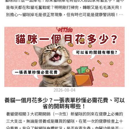
確認環境與生活作息：最近是否搬家、換貓砂、新成員加入？ 天氣
避免幼犬注意力分散。使用清晰一致的口令和手勢，成功時立即給
是每天都在和貓毛奮戰呢？明明剛打掃完，轉眼又是毛毛滿天飛！
是否有變化？ 飼主是否長時間外出？📌 貓咪拉肚子判斷步驟4：觀
予獎勵和讚美。記住，重複是學習的關鍵，每天多次短時間練習效
別擔心～貓咪掉毛是很正常現象，但有時也可能是健康警訊哦！以
察貓咪的精神與食慾：貓咪精神好嗎？、食慾是否正常？，可先觀
果最佳。調整日常行為除了基本指令，幼犬還需學習生活禮儀。如
下是常見的六大掉毛原因和實用改善妙招，讓毛孩健康、家裡乾淨
察 1~2 天，調整飲食、補充水分。如果貓咪 不吃不喝、 嗜睡、體重
廁訓練是優先項目—建立固定的如廁時間和地點，當幼犬正確如廁
兩全其美！貓咪掉毛原因1. 皮膚問題貓咪皮膚問題是造成掉毛的常
下降，表示身體狀況不佳，應儘快就醫！📌 貓咪拉肚子判斷步驟5：
時立即獎勵。另外要處理的常見問題包括咬人、啃咬家具和亂叫。
見兇手！皮膚發炎、感染或是長期搔癢，都會讓貓咪的毛髮失去健
檢查是否需要帶去看獸醫 如果拉肚子 1~2 次但精神好、食慾正常，
每當出現不當行為，給予適當替代品（如咬玩具代替咬手），並在
康光澤並大量脫落。常見的皮膚問題包括皮膚黴菌、細菌感染、疥
可以先觀察，如果腹瀉超過 48 小時或水狀腹瀉 + 嗜睡、食慾下降、
幼犬選擇正確行為時獎勵，這比責罵更有效。社交化訓練 兩個月大
癬蟲等寄生蟲，甚至是皮膚過度乾燥。如果發現貓咪皮膚有紅腫、
嘔吐 應立即就醫。 透過這 5 個步驟，你可以快速判斷貓咪拉肚子的
的幼犬正處於社會化黃金期，這階段的經驗將深刻影響未來性格。
結痂、脫屑或異常氣味，同時伴隨掉毛，建議盡快帶牠看獸醫哦！
原因與嚴重程度，確保毛孩的腸胃健康！如果不確定情況，還是建
安排幼犬接觸不同人類（包括兒童、戴眼鏡的人、使用拐杖的人
貓咪掉毛原因2. 過敏誰說只有人類會過敏？貓咪也會！貓咪可能對
議讓獸醫檢查，才能安心哦！🐾💖4種高風險群貓咪拉肚子要小心高
等）、各種動物、交通工具和環境聲音。起初保持在安全、受控的
環境中的塵蟎、花粉、清潔劑，甚至是食物中的某些成分產生過敏
風險貓咪包含：幼貓、老貓、懷孕貓、有慢性疾病貓，這些貓咪在
情境中，逐漸增加複雜度。每次正面社交體驗後給予獎勵，建立幼
反應。過敏症狀不只是打噴嚏、流眼淚，還會引起皮膚搔癢和掉毛
身體狀況出現警訊時要特別注意，如拉肚子次數超過2次以上，就建
犬對新事物的積極態度。進階技巧強化 基礎訓練穩固後，可以進入
問題。特別是食物過敏，更是常被忽略的掉毛元兇！如果貓咪經常
議直接尋求獸醫協助。2要訣判斷貓咪拉肚子要不要看醫生 高風險貓
更複雜的技巧訓練。這包括遠距離控制、不同干擾下的指令遵從、
2026-08-04
抓癢或舔舐特定部位，同時伴隨掉毛，很可能是過敏在作怪呢！貓
咪拉肚子次數超過2次以上，就建議直接尋求獸醫協助。正常且健康
多步驟動作等。使用延遲獎勵技巧，讓幼犬學會即使沒有立即獎勵
養貓一個月花多少？一張表單秒懂必需花費、可以
咪掉毛原因3. 營養不足貓咪的毛髮健康與營養息息相關！當貓咪飲
的貓咪，如拉肚子超過2-3天，建議直接尋求獸醫師協助。並記得提
也能保持良好行為。引入不同環境中的訓練，如公園、寵物店等，
省的開銷有哪些！
食中缺乏必要的蛋白質、脂肪酸（尤其是Omega-3和Omega-
供觀察紀錄給予獸醫師進行專業判斷。貓咪拉肚子但精神很好？如
幫助幼犬在各種情境下都能聽從指令。維持良好習慣 成功的訓練不
養貓健相關 3 大初期開銷（一次性）新貓咪的到來在健康上必備的
6）、維生素或礦物質時，毛髮就會變得乾燥、脆弱，容易斷裂脫
果飼主有發現貓咪拉肚子的情形，但貓咪的精神很好。有可能與飲
是一次性的，而是需要持續維護。即使幼犬已經掌握所有技能，也
三大支出，無論是領養或是購買的貓咪，在第一次的健康檢查上十
落。長期餵食低品質或不均衡的貓糧，可能使貓咪營養不良，進而
食方便相關，回想是否進食新的食物，或是正進行飼料更換的過
要定期複習，防止行為退化。將訓練融入日常生活，如出門前的
分重要。充分了解貓咪身體狀況，是否有寄生蟲、內臟功能是否健