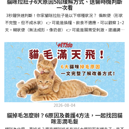
貓咪拉肚子6大原因5招緩解方式、送醫時機判斷
讓牠們學會如何與其他狗狗、動物和人類和平相處，減少恐懼或攻
一次看
擊行為。這種適應能力使幼犬未來能從容面對獸醫檢查、美容
3秒鐘快速判斷！你家貓咪拉肚子是以下哪種狀況？ 偏軟便（形狀
salon、寄宿或旅行等各種情境，大大提升生活品質。 訓練幼犬不只
不完整，但不成水狀） 👉 可能是換糧、飲食不適應，可以觀察 1~2
是教會指令，更是塑造性格和習慣的過程！ 透過耐心且一致的訓
天。糊狀便（無法成形，像奶昔） 👉 可能是腸胃受刺激，建議調整
練，你不僅能擁有一隻聽話的好狗狗，更能建立起相互尊重的終身
飲食、補充益生菌。水狀便（完全液體） 👉 可能是腸胃炎或感染，
伙伴關係。記住，現在投入的每一分鐘訓練，都將在未來十幾年的
若超過 24 小時沒改善，建議就醫。血便（帶血絲或黑色糞便） 👉
相處中獲得回報狗狗訓練指南，六步驟培養幼犬開始幼犬訓練時，
可能是嚴重腸胃問題，應立即帶去獸醫院！想知道貓咪拉肚子的真
系統性的方法能帶來最佳效果。從信任建立到習慣養成，每個階段
正原因，只要透過 5 個簡單步驟，就能判斷問題嚴重性，決定是否
都至關重要，缺一不可。良好的訓練應循序漸進，把握幼犬成長敏
需要就醫！接下來我們一起來看看該怎麼做吧！🐾 貓咪拉肚子怎麼
感期，以積極正向的方式引導。遵循這六個步驟，即使是第一次養
辦？5步驟判斷貓咪拉肚子是否需要馬上看醫生貓咪拉肚子的因素與
狗的新手，也能輕鬆將調皮的小狗訓練成聽話的好夥伴！建立信任
許多原因有關，更換食物、誤食異物或不乾淨的東西、寄生蟲、其
基礎 幼犬訓練的第一步不是教指令，而是建立信任。剛到新家的幼
他疾病。 5 步驟判斷貓咪拉肚子原因，要不要看醫生？當貓咪拉肚
犬可能感到緊張不安，給予適當空間適應環境很重要。用溫柔的聲
子時，不用慌張！透過以下 5 個步驟，就能快速判斷原因，並決定
音交談，提供安全舒適的窩，維持規律的餵食和如廁時間，讓幼犬
是否需要帶去獸醫院。📌 貓咪拉肚子判斷步驟1：觀察糞便的狀態：
感到安心。輕輕撫摸、溫柔擁抱，每天安排固定玩耍時間，這些都
2026-08-04
糞便質地是關鍵！不同形態代表不同的腸胃狀況📌 貓咪拉肚子判斷
能幫助建立初步的依附關係。教導基礎指令 當幼犬適應新環境並信
貓掉毛怎麼辦？6原因及養護4方法，一起找回貓
步驟2：回想最近的飲食變化：有沒有突然換飼料或罐頭？ 有沒有吃
任你後，可開始教導基本指令。從簡單的「坐下」開始，再逐步學
咪澎潤毛髮
到新零食或人類食物？ 是否誤食異物？📌 貓咪拉肚子判斷步驟3：
習「趴下」、「等待」和「過來」。每次訓練保持在5-10分鐘內，
貓咪為什麼一直掉毛？原來貓咪掉毛有這6大原因家有貓主子，是不