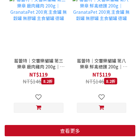
葛蕾特｜交響樂貓罐 第三
葛蕾特｜交響樂貓罐 第八
樂章 鹿肉雞肉 200g｜
樂章 鮮禽總匯 200g｜
GranataPet 200克 主食罐
GranataPet 200克 主食罐
NT$119
NT$119
無穀罐 無膠罐 主食貓罐 德
無穀罐 無膠罐 主食貓罐 德
NT$146
NT$146
8.2折
8.2折
罐
罐
查看更多