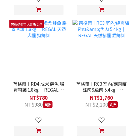
買就送姆吉犬慕斯２包
芮格爾｜RD4 成犬 鮭魚 腸
芮格爾｜RC3 室內/絕育貓
胃呵護 1.8kg｜ REGAL 天
雞肉&魚肉 5.4kg｜
然犬糧 狗飼料
REGAL 天然貓糧 貓飼料
NT$780
NT$1,760
NT$980
NT$2,200
8折
8折