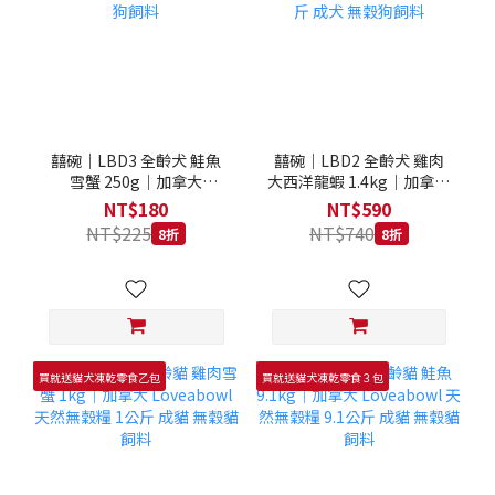
囍碗｜LBD3 全齡犬 鮭魚
囍碗｜LBD2 全齡犬 雞肉
雪蟹 250g｜加拿大
大西洋龍蝦 1.4kg｜加拿大
Loveabowl 天然無穀糧
Loveabowl 天然無穀糧
NT$180
NT$590
250克 成犬 無穀狗飼料
1.4公斤 成犬 無穀狗飼料
NT$225
NT$740
8折
8折
買就送貓犬凍乾零食乙包
買就送貓犬凍乾零食３包