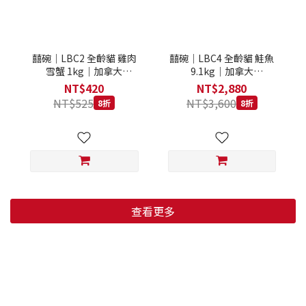
囍碗｜LBC2 全齡貓 雞肉
囍碗｜LBC4 全齡貓 鮭魚
雪蟹 1kg｜加拿大
9.1kg｜加拿大
Loveabowl 天然無穀糧 1
Loveabowl 天然無穀糧
NT$420
NT$2,880
公斤 成貓 無穀貓飼料
9.1公斤 成貓 無穀貓飼料
NT$525
NT$3,600
8折
8折
查看更多