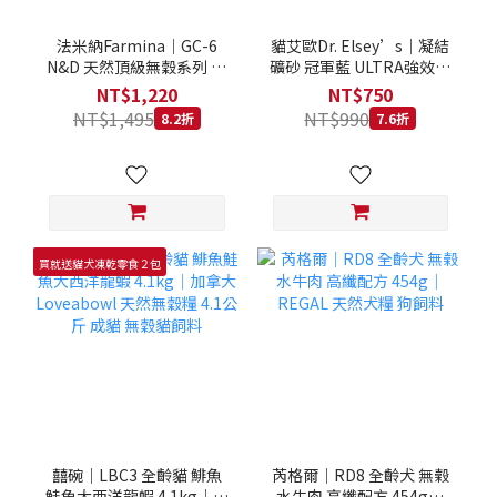
法米納Farmina｜GC-6
貓艾歐Dr. Elsey’s｜凝結
N&D 天然頂級無穀系列 室
礦砂 冠軍藍 ULTRA強效除
內/結紮貓 雞肉石榴 1.5KG
臭 40LB｜Cat Litter 40磅
NT$1,220
NT$750
貓砂 凝結礦砂 美國 艾爾博
NT$1,495
NT$990
8.2折
7.6折
士
買就送貓犬凍乾零食２包
囍碗｜LBC3 全齡貓 鯡魚
芮格爾｜RD8 全齡犬 無榖
鮭魚大西洋龍蝦 4.1kg｜加
水牛肉 高纖配方 454g｜