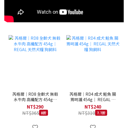
芮格爾｜RD8 全齡犬 無榖
芮格爾｜RD4 成犬 鮭魚 腸
水牛肉 高纖配方 454g｜
胃呵護 454g｜ REGAL 天
REGAL 天然犬糧 狗飼料
然犬糧 狗飼料
NT$290
NT$240
NT$365
NT$310
8折
7.7折