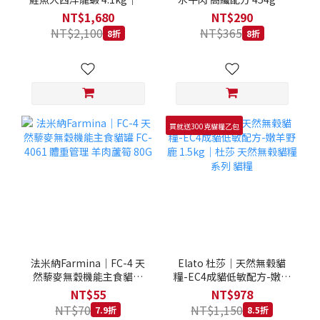
拿大 Loveabowl 天然無穀
REGAL 天然犬糧 狗飼料
NT$1,680
NT$290
糧 4.1公斤 成貓 無穀貓飼
NT$2,100
NT$365
8折
8折
料
買就送300克貓糧乙包
法米納Farmina｜FC-4 天
Elato 杜莎｜天然無榖貓
然藜麥無穀機能主食貓罐
糧-EC4成貓低敏配方-嫩羊
FC-4061 體重管理 羊肉蘆
野鹿 1.5kg｜杜莎 天然無
NT$55
NT$978
筍 80G
榖貓糧系列 貓糧
NT$70
NT$1,150
7.9折
8.5折