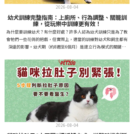
2026-08-04
幼犬訓練完整指南：上廁所、行為調整、關籠訓
練，從玩樂中訓練更有效！
為什麼要訓練幼犬？有什麼好處？許多人認為幼犬訓練只是為了教
會牠們一些花俏的把戲，但實際上，適當的訓練對幼犬和飼主都有
深遠的影響。幼犬期（約8週至6個月）是建立行為模式的關鍵時
期，這階段的訓練能奠定終身良好習慣的基礎，預防未來可能出現
的行為問題，並建立人犬間的健康關係。 建立安全健康的生活環境
透過基礎訓練，幼犬能學會家居規則，避免危險行為和破壞家具。
像是「不」和「放下」等指令可以阻止幼犬咬電線或誤食有害物
質，有效降低居家意外風險。規律的如廁訓練則能養成良好衛生習
慣，讓家中環境保持乾淨舒適。增強溝通與信任關係訓練過程就像
建立一種共同語言，幫助你和幼犬更好地理解彼此。當幼犬學會回
應你的指令，不只增加了互動機會，也建立了主人作為領導者的地
位。正向獎勵式訓練更能培養幼犬對你的信任感，強化情感連結，
創造更和諧的相處模式。培養社交技能與適應能力及早接觸各種環
2026-08-04
境和刺激，能幫助幼犬成長為自信穩定的成犬。適當的社會化訓練