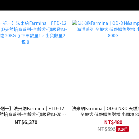
送一】法米納Farmina｜FTD-12
法米納Farmina｜OD-3 N&D 天
天然培育系列-全齡犬-頂級雞肉-潔牙
全齡犬 低穀鱈魚甜橙 小顆粒 80
20KG §下單數量1，出貨數量2包§
NT$6,370
NT$480
NT$595
8.1折