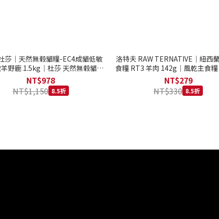
to 杜莎｜天然無榖貓糧-EC4成貓低敏
洛特夫 RAW TERNATIVE｜紐
羊野鹿 1.5kg｜杜莎 天然無榖貓糧
食糧 RT3 羊肉 142g｜風乾主食糧
系列 貓糧
齡犬 狗飼料
NT$978
NT$279
NT$1,150
NT$330
8.5折
8.5折