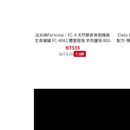
法米納Farmina｜FC-4 天然藜麥無穀機能
Ela
主食貓罐 FC-4061 體重管理 羊肉蘆筍 80G
配方-嫩
NT$55
NT$70
7.9折