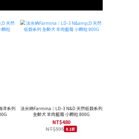
然海洋系列
法米納Farmina｜LD-3 N&D 天然低穀系列
0G
全齡犬 羊肉藍莓 小顆粒 800G
NT$480
NT$595
8.1折