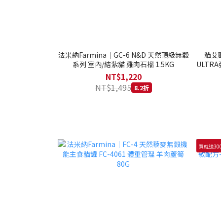
法米納Farmina｜GC-6 N&D 天然頂級無穀
貓艾歐
系列 室內/結紮貓 雞肉石榴 1.5KG
ULTRA
NT$1,220
NT$1,495
8.2折
買就送30