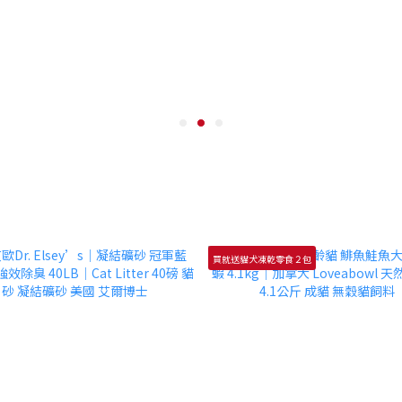
買就送貓犬凍乾零食２包