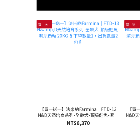
買一送一
買一送一
【買一送一】法米納Farmina｜FTD-13
【買一
N&D天然培育系列-全齡犬-頂級鮭魚-潔牙
N&D
顆粒 20KG §下單數量1，出貨數量2包§
顆粒 
NT$6,370