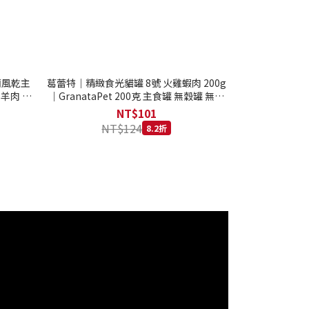
西蘭風乾主
葛蕾特｜精緻食光貓罐 8號 火雞蝦肉 200g
 羊肉 全
｜GranataPet 200克 主食罐 無穀罐 無膠
罐 主食貓罐 德罐
NT$101
NT$124
8.2折