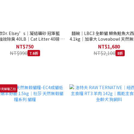
Dr. Elsey’s｜凝結礦砂 冠軍藍
囍碗｜LBC3 全齡貓 鯡魚鮭魚大
強效除臭 40LB｜Cat Litter 40磅 貓
4.1kg｜加拿大 Loveabowl 天然無
砂 凝結礦砂 美國 艾爾博士
公斤 成貓 無穀貓飼料
NT$750
NT$1,680
NT$990
NT$2,100
7.6折
8折
0克貓糧乙包