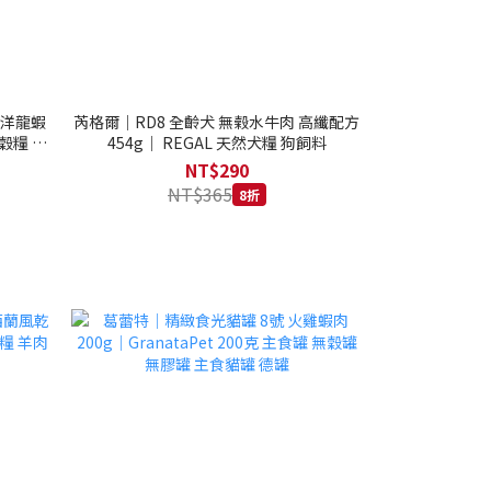
西洋龍蝦
芮格爾｜RD8 全齡犬 無榖水牛肉 高纖配方
穀糧 4.1
454g｜ REGAL 天然犬糧 狗飼料
NT$290
NT$365
8折