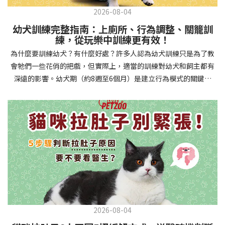
2026-08-04
幼犬訓練完整指南：上廁所、行為調整、關籠訓
練，從玩樂中訓練更有效！
為什麼要訓練幼犬？有什麼好處？許多人認為幼犬訓練只是為了教
會牠們一些花俏的把戲，但實際上，適當的訓練對幼犬和飼主都有
深遠的影響。幼犬期（約8週至6個月）是建立行為模式的關鍵時
期，這階段的訓練能奠定終身良好習慣的基礎，預防未來可能出現
的行為問題，並建立人犬間的健康關係。 建立安全健康的生活環境
透過基礎訓練，幼犬能學會家居規則，避免危險行為和破壞家具。
像是「不」和「放下」等指令可以阻止幼犬咬電線或誤食有害物
質，有效降低居家意外風險。規律的如廁訓練則能養成良好衛生習
慣，讓家中環境保持乾淨舒適。增強溝通與信任關係訓練過程就像
建立一種共同語言，幫助你和幼犬更好地理解彼此。當幼犬學會回
應你的指令，不只增加了互動機會，也建立了主人作為領導者的地
位。正向獎勵式訓練更能培養幼犬對你的信任感，強化情感連結，
創造更和諧的相處模式。培養社交技能與適應能力及早接觸各種環
2026-08-04
境和刺激，能幫助幼犬成長為自信穩定的成犬。適當的社會化訓練