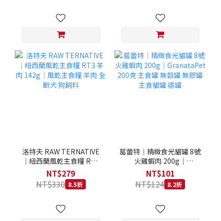
洛特夫 RAW TERNATIVE
葛蕾特｜精緻食光貓罐 8號
｜紐西蘭風乾主食糧 RT3
火雞蝦肉 200g｜
羊肉 142g｜風乾主食糧 羊
GranataPet 200克 主食罐
NT$279
NT$101
肉 全齡犬 狗飼料
無穀罐 無膠罐 主食貓罐 德
NT$330
NT$124
8.5折
8.2折
罐