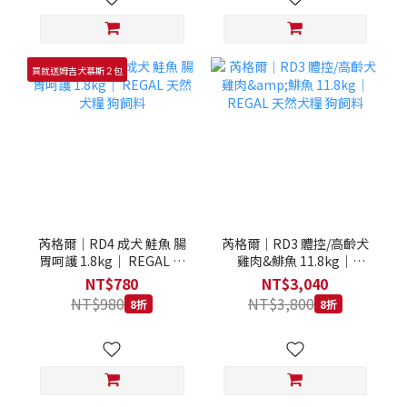
買就送姆吉犬慕斯２包
芮格爾｜RD4 成犬 鮭魚 腸
芮格爾｜RD3 體控/高齡犬
胃呵護 1.8kg｜ REGAL 天
雞肉&鯡魚 11.8kg｜
然犬糧 狗飼料
REGAL 天然犬糧 狗飼料
NT$780
NT$3,040
NT$980
NT$3,800
8折
8折