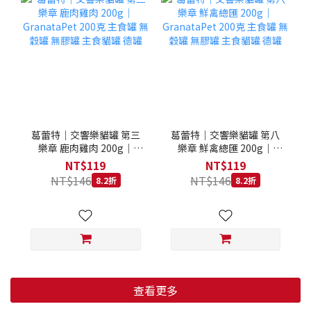
葛蕾特｜交響樂貓罐 第三
葛蕾特｜交響樂貓罐 第八
樂章 鹿肉雞肉 200g｜
樂章 鮮禽總匯 200g｜
GranataPet 200克 主食罐
GranataPet 200克 主食罐
NT$119
NT$119
無穀罐 無膠罐 主食貓罐 德
無穀罐 無膠罐 主食貓罐 德
NT$146
NT$146
8.2折
8.2折
罐
罐
查看更多