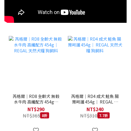
芮格爾｜RD8 全齡犬 無榖
芮格爾｜RD4 成犬 鮭魚 腸
水牛肉 高纖配方 454g｜
胃呵護 454g｜ REGAL 天
REGAL 天然犬糧 狗飼料
然犬糧 狗飼料
NT$290
NT$240
NT$365
NT$310
8折
7.7折