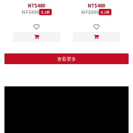
低穀鱈魚甜橙 小顆粒 800G
羊肉藍莓 小顆粒 800G
NT$480
NT$480
NT$595
NT$595
8.1折
8.1折
查看更多