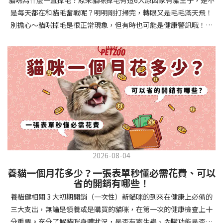
確認環境與生活作息：最近是否搬家、換貓砂、新成員加入？ 天氣
避免幼犬注意力分散。使用清晰一致的口令和手勢，成功時立即給
是每天都在和貓毛奮戰呢？明明剛打掃完，轉眼又是毛毛滿天飛！
是否有變化？ 飼主是否長時間外出？📌 貓咪拉肚子判斷步驟4：觀
予獎勵和讚美。記住，重複是學習的關鍵，每天多次短時間練習效
別擔心～貓咪掉毛是很正常現象，但有時也可能是健康警訊哦！以
察貓咪的精神與食慾：貓咪精神好嗎？、食慾是否正常？，可先觀
果最佳。調整日常行為除了基本指令，幼犬還需學習生活禮儀。如
下是常見的六大掉毛原因和實用改善妙招，讓毛孩健康、家裡乾淨
察 1~2 天，調整飲食、補充水分。如果貓咪 不吃不喝、 嗜睡、體重
廁訓練是優先項目—建立固定的如廁時間和地點，當幼犬正確如廁
兩全其美！貓咪掉毛原因1. 皮膚問題貓咪皮膚問題是造成掉毛的常
下降，表示身體狀況不佳，應儘快就醫！📌 貓咪拉肚子判斷步驟5：
時立即獎勵。另外要處理的常見問題包括咬人、啃咬家具和亂叫。
見兇手！皮膚發炎、感染或是長期搔癢，都會讓貓咪的毛髮失去健
檢查是否需要帶去看獸醫 如果拉肚子 1~2 次但精神好、食慾正常，
每當出現不當行為，給予適當替代品（如咬玩具代替咬手），並在
康光澤並大量脫落。常見的皮膚問題包括皮膚黴菌、細菌感染、疥
可以先觀察，如果腹瀉超過 48 小時或水狀腹瀉 + 嗜睡、食慾下降、
幼犬選擇正確行為時獎勵，這比責罵更有效。社交化訓練 兩個月大
癬蟲等寄生蟲，甚至是皮膚過度乾燥。如果發現貓咪皮膚有紅腫、
嘔吐 應立即就醫。 透過這 5 個步驟，你可以快速判斷貓咪拉肚子的
的幼犬正處於社會化黃金期，這階段的經驗將深刻影響未來性格。
結痂、脫屑或異常氣味，同時伴隨掉毛，建議盡快帶牠看獸醫哦！
原因與嚴重程度，確保毛孩的腸胃健康！如果不確定情況，還是建
安排幼犬接觸不同人類（包括兒童、戴眼鏡的人、使用拐杖的人
貓咪掉毛原因2. 過敏誰說只有人類會過敏？貓咪也會！貓咪可能對
議讓獸醫檢查，才能安心哦！🐾💖4種高風險群貓咪拉肚子要小心高
等）、各種動物、交通工具和環境聲音。起初保持在安全、受控的
環境中的塵蟎、花粉、清潔劑，甚至是食物中的某些成分產生過敏
風險貓咪包含：幼貓、老貓、懷孕貓、有慢性疾病貓，這些貓咪在
情境中，逐漸增加複雜度。每次正面社交體驗後給予獎勵，建立幼
反應。過敏症狀不只是打噴嚏、流眼淚，還會引起皮膚搔癢和掉毛
身體狀況出現警訊時要特別注意，如拉肚子次數超過2次以上，就建
犬對新事物的積極態度。進階技巧強化 基礎訓練穩固後，可以進入
問題。特別是食物過敏，更是常被忽略的掉毛元兇！如果貓咪經常
議直接尋求獸醫協助。2要訣判斷貓咪拉肚子要不要看醫生 高風險貓
更複雜的技巧訓練。這包括遠距離控制、不同干擾下的指令遵從、
2026-08-04
抓癢或舔舐特定部位，同時伴隨掉毛，很可能是過敏在作怪呢！貓
咪拉肚子次數超過2次以上，就建議直接尋求獸醫協助。正常且健康
多步驟動作等。使用延遲獎勵技巧，讓幼犬學會即使沒有立即獎勵
養貓一個月花多少？一張表單秒懂必需花費、可以
咪掉毛原因3. 營養不足貓咪的毛髮健康與營養息息相關！當貓咪飲
的貓咪，如拉肚子超過2-3天，建議直接尋求獸醫師協助。並記得提
也能保持良好行為。引入不同環境中的訓練，如公園、寵物店等，
省的開銷有哪些！
食中缺乏必要的蛋白質、脂肪酸（尤其是Omega-3和Omega-
供觀察紀錄給予獸醫師進行專業判斷。貓咪拉肚子但精神很好？如
幫助幼犬在各種情境下都能聽從指令。維持良好習慣 成功的訓練不
養貓健相關 3 大初期開銷（一次性）新貓咪的到來在健康上必備的
6）、維生素或礦物質時，毛髮就會變得乾燥、脆弱，容易斷裂脫
果飼主有發現貓咪拉肚子的情形，但貓咪的精神很好。有可能與飲
是一次性的，而是需要持續維護。即使幼犬已經掌握所有技能，也
三大支出，無論是領養或是購買的貓咪，在第一次的健康檢查上十
落。長期餵食低品質或不均衡的貓糧，可能使貓咪營養不良，進而
食方便相關，回想是否進食新的食物，或是正進行飼料更換的過
要定期複習，防止行為退化。將訓練融入日常生活，如出門前的
分重要。充分了解貓咪身體狀況，是否有寄生蟲、內臟功能是否健