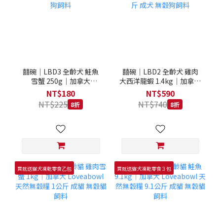
囍碗｜LBD3 全齡犬 鮭魚
囍碗｜LBD2 全齡犬 雞肉
雪蟹 250g｜加拿大
大西洋龍蝦 1.4kg｜加拿大
Loveabowl 天然無穀糧
Loveabowl 天然無穀糧
NT$180
NT$590
250克 成犬 無穀狗飼料
1.4公斤 成犬 無穀狗飼料
NT$225
NT$740
8折
8折
買就送貓犬凍乾零食乙包
買就送貓犬凍乾零食３包