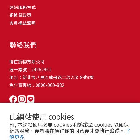
問題，才能避免小問題變大病！貓掉毛嚴重怎麼辦？4重點從日常生
有很大的關聯！冬天太冷，腸胃蠕動變慢，容易消化不良；夏天太
和獨立能力。 幼犬訓練常見問題Q1: 幾個月大的幼犬最適合開始訓
運送服務方式
的紙箱。建議一開始可以購買單價較低的入門款，觀察一下貓咪的
活中輕鬆改善看到滿屋子的貓毛是不是很抓狂？別擔心！其實只要
熱，水分流失快，腸道可能變得敏感，導致糞便變軟或拉稀。如果
練？A: 訓練可從幼犬到家首日開始（約8-10週大）。3-16週是社會
退換貨政策
使用狀況，再考慮購買「豪宅」！ 項目費用用品貓碗$300貓窩
透過一些簡單的日常照護方式，就能有效減少貓咪掉毛情況。從梳
換季時沒有適當調整環境，貓咪的腸胃就可能跟著「鬧脾氣」。冬
化黃金期，每次訓練控制在5-10分鐘內。Q2: 幼犬如廁訓練需要多久
會員權益聲明
$500貓跳台$1,500貓砂盆$500貓抓板$300外出籠$1,000一次性養貓
毛、洗澡到增加互動和營養調整，這些小撇步不僅能幫助貓咪維持
天注意保暖，提供暖墊、厚毯，避免冷風直吹。夏天補充水分，可
才能成功？A: 通常需要4-6個月，小型犬可能較慢。關鍵是固定時間
用品相關花費1：貓碗貓咪進食的物品，挑選上可偏向貓碗+有碗架
健康的皮毛，也能讓家裡的貓毛困擾大大減少！跟著以下重點一起
以加點湯罐、鮮食湯水，讓貓咪願意多喝水。避免冷熱交替太快，
帶出門，並立即獎勵正確行為。Q3: 幼犬亂咬家具怎麼辦？A: 提供專
的，可減少貓咪進食時的負擔。一次性養貓用品相關花費2：貓窩貓
行動吧！ 預防貓掉毛方法1：勤勞梳毛養貓必備神器就是各種梳子
像是開冷氣又突然關掉，容易讓貓咪腸胃受影響。重點提醒：換季
聯絡我們
屬啃咬玩具作替代品，發現不當啃咬時堅定說「不」，並引導至適
咪是非常需要安全感的動物，可以準備一個專屬他的「寶座」，當
啦！勤勞梳毛是最直接有效的掉毛控制方法。定期梳理可以幫貓咪
時，記得關心貓咪的腸胃狀況，適當調整環境，幫助毛孩適應！ 貓
合的玩具。確保足夠運動減少無聊行為。Q4: 如何阻止幼犬在家中亂
貓咪感到緊張或焦慮時可進到他的安全區域。一次性養貓用品相關
清除鬆動的死毛，減少牠們自行舔毛時吞入的毛球量，更能預防毛
咪拉肚子原因4. 寄生蟲或疾病感染貓咪如果持續拉肚子，甚至糞便
尿尿？A: 建立固定如廁時間表，成功時立即獎勵。限制活動範圍並
聯信寵物有限公司
花費3：貓跳台貓咪雖然不需要外出進行放電，但在家中還是需要擺
髮打結和皮膚問題。建議週期：短毛貓每週梳1-2次，長毛貓則建議
有血絲、異味特別重，那就要小心可能是 寄生蟲感染（如蛔蟲、鈎
密切監督。意外發生時不責罵，使用專用除臭劑徹底清理。Q5: 幼犬
統一編號：24962961
放高度適合的貓跳台提供貓咪玩耍，貓跳台與貓窩相同，能給予貓
2-3天梳一次。挑選合適的梳具也很重要，可以準備橡膠刷、鬃毛刷
蟲、球蟲）或腸胃炎、腸道疾病。這類情況會影響營養吸收，長期
一直吠叫怎麼辦？A: 找出原因（尋求注意力、警戒、焦慮）。訓練
地址：新北市八里區龍米路二段228-8號9樓
咪對於環境的安全感。一次性養貓用品相關花費4：貓砂盆貓咪排泄
或專用脫毛梳，依照毛質選擇。記得將梳毛變成愉快的日常儀式，
下來甚至可能造成貓咪消瘦、免疫力下降。定期驅蟲（幼貓建議每
「安靜」指令，停止吠叫時獎勵。避免對吠叫作出反應，確保充分
免付費專線：0800-000-882
用品，可選擇合適貓咪體型大小，不宜過小。一次性養貓用品相關
不僅能增加你們的互動時間，也讓貓咪享受被梳理的舒適感！預防
月一次，成貓每 3~6 個月一次）。觀察貓咪精神狀態，如果還伴隨
運動減少過度精力。Q6: 幼犬訓練中可以使用懲罰嗎？A: 不建議。正
花費5：貓抓板貓咪會有磨爪的習慣，為了我們的沙發或是地毯著
貓掉毛方法2：定期洗澡「貓咪會自己清潔，不需要洗澡」這個想法
嘔吐、食慾下降，務必儘早就醫。重點提醒：如果貓咪拉肚子超過 2
向獎勵比懲罰更有效且健康。懲罰可能導致恐懼或攻擊行為，破壞
想，需要準備一個能夠讓牠們放肆磨爪的貓抓板。一次性養貓用品
其實不完全正確哦！適當的洗澡能幫助貓咪清除死毛和皮屑，減少
天，或糞便異常，應立即帶去獸醫院檢查！ 貓咪拉肚子原因5. 情緒
信任關係。專注獎勵好行為，重新引導不良行為。Q7: 幼犬害怕其他
相關花費6：外出籠雖然貓咪平常不會外出，但當有美容或醫療需求
過敏原，特別是對長毛貓或油性皮膚的貓咪更有幫助。但注意，洗
壓力影響腸胃壓力不只影響人類，也會影響貓咪的腸胃！過度緊
狗狗怎麼辦？A: 循序漸進社交化，從友善成犬開始。不強迫互動，
此網站使用 cookies
時，外出籠就非常重要，平常也可以適度讓貓咪適應外出籠，避免
澡頻率不宜過高，一般室內貓咪1-3個月洗一次就足夠，過度洗澡反
張、焦慮、驚嚇（如煙火聲、大聲喧嘩），都可能讓貓咪拉肚子。
正面經驗後給予獎勵。考慮參加專業幼犬社交課程。Q8: 幼犬分離焦
Hi, 本網站使用必要 cookies 和追蹤型 cookies 以確保
緊急情況時，貓咪過度抗拒。總結來說貓咪在健康及用品的一次性
而會造成皮膚乾燥。選擇專為貓咪設計的溫和洗毛精，洗後一定要
尤其是個性敏感的貓咪，對變化的適應力比較低，壓力一大，腸胃
慮要如何處理？A: 練習短暫分離，逐漸延長。離開和返家時保持低
網站服務，後者將在獲得你的同意後才會執行追蹤。
了
費用大約落在 $ 7900~ $ 11600不等。雖說金額看起來不少，但以上
完全吹乾，避免濕毛造成皮膚問題。如果貓咪特別害怕洗澡，可以
就先「罷工」。減少壓力來源，盡量讓貓咪的作息固定。給貓咪陪
解更多
調。提供能分散注意力的玩具，建立可預測的離家儀式。每隻幼犬