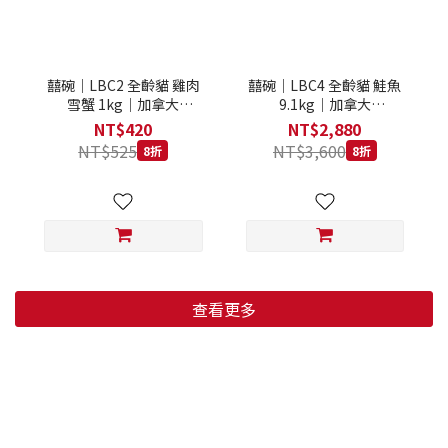
囍碗｜LBC2 全齡貓 雞肉
囍碗｜LBC4 全齡貓 鮭魚
雪蟹 1kg｜加拿大
9.1kg｜加拿大
Loveabowl 天然無穀糧 1
Loveabowl 天然無穀糧
NT$420
NT$2,880
公斤 成貓 無穀貓飼料
9.1公斤 成貓 無穀貓飼料
NT$525
NT$3,600
8折
8折
查看更多