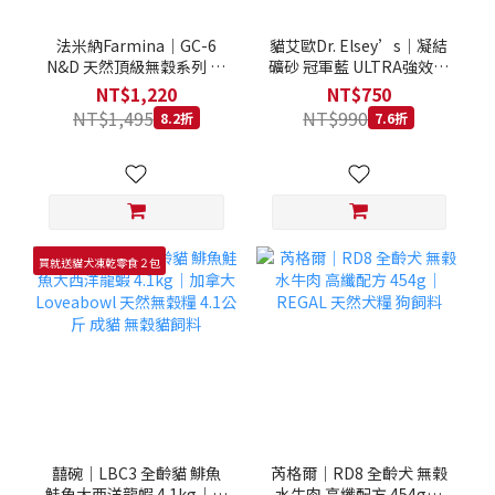
法米納Farmina｜GC-6
貓艾歐Dr. Elsey’s｜凝結
N&D 天然頂級無穀系列 室
礦砂 冠軍藍 ULTRA強效除
內/結紮貓 雞肉石榴 1.5KG
臭 40LB｜Cat Litter 40磅
NT$1,220
NT$750
貓砂 凝結礦砂 美國 艾爾博
NT$1,495
NT$990
8.2折
7.6折
士
買就送貓犬凍乾零食２包
囍碗｜LBC3 全齡貓 鯡魚
芮格爾｜RD8 全齡犬 無榖
鮭魚大西洋龍蝦 4.1kg｜加
水牛肉 高纖配方 454g｜