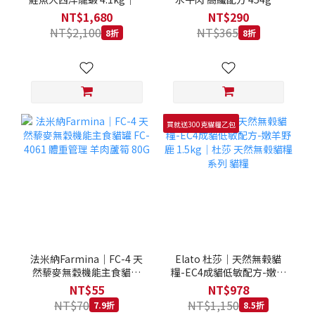
拿大 Loveabowl 天然無穀
REGAL 天然犬糧 狗飼料
NT$1,680
NT$290
糧 4.1公斤 成貓 無穀貓飼
NT$2,100
NT$365
8折
8折
料
買就送300克貓糧乙包
法米納Farmina｜FC-4 天
Elato 杜莎｜天然無榖貓
然藜麥無穀機能主食貓罐
糧-EC4成貓低敏配方-嫩羊
FC-4061 體重管理 羊肉蘆
野鹿 1.5kg｜杜莎 天然無
NT$55
NT$978
筍 80G
榖貓糧系列 貓糧
NT$70
NT$1,150
7.9折
8.5折