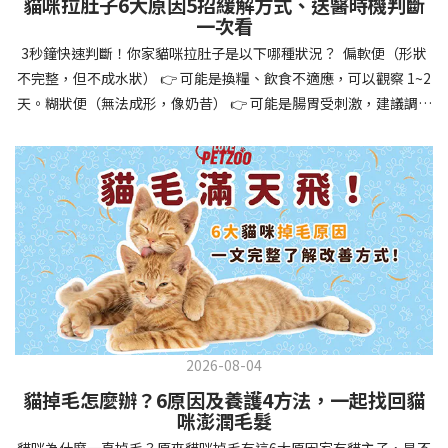
貓咪拉肚子6大原因5招緩解方式、送醫時機判斷
讓牠們學會如何與其他狗狗、動物和人類和平相處，減少恐懼或攻
一次看
擊行為。這種適應能力使幼犬未來能從容面對獸醫檢查、美容
3秒鐘快速判斷！你家貓咪拉肚子是以下哪種狀況？ 偏軟便（形狀
salon、寄宿或旅行等各種情境，大大提升生活品質。 訓練幼犬不只
不完整，但不成水狀） 👉 可能是換糧、飲食不適應，可以觀察 1~2
是教會指令，更是塑造性格和習慣的過程！ 透過耐心且一致的訓
天。糊狀便（無法成形，像奶昔） 👉 可能是腸胃受刺激，建議調整
練，你不僅能擁有一隻聽話的好狗狗，更能建立起相互尊重的終身
飲食、補充益生菌。水狀便（完全液體） 👉 可能是腸胃炎或感染，
伙伴關係。記住，現在投入的每一分鐘訓練，都將在未來十幾年的
若超過 24 小時沒改善，建議就醫。血便（帶血絲或黑色糞便） 👉
相處中獲得回報狗狗訓練指南，六步驟培養幼犬開始幼犬訓練時，
可能是嚴重腸胃問題，應立即帶去獸醫院！想知道貓咪拉肚子的真
系統性的方法能帶來最佳效果。從信任建立到習慣養成，每個階段
正原因，只要透過 5 個簡單步驟，就能判斷問題嚴重性，決定是否
都至關重要，缺一不可。良好的訓練應循序漸進，把握幼犬成長敏
需要就醫！接下來我們一起來看看該怎麼做吧！🐾 貓咪拉肚子怎麼
感期，以積極正向的方式引導。遵循這六個步驟，即使是第一次養
辦？5步驟判斷貓咪拉肚子是否需要馬上看醫生貓咪拉肚子的因素與
狗的新手，也能輕鬆將調皮的小狗訓練成聽話的好夥伴！建立信任
許多原因有關，更換食物、誤食異物或不乾淨的東西、寄生蟲、其
基礎 幼犬訓練的第一步不是教指令，而是建立信任。剛到新家的幼
他疾病。 5 步驟判斷貓咪拉肚子原因，要不要看醫生？當貓咪拉肚
犬可能感到緊張不安，給予適當空間適應環境很重要。用溫柔的聲
子時，不用慌張！透過以下 5 個步驟，就能快速判斷原因，並決定
音交談，提供安全舒適的窩，維持規律的餵食和如廁時間，讓幼犬
是否需要帶去獸醫院。📌 貓咪拉肚子判斷步驟1：觀察糞便的狀態：
感到安心。輕輕撫摸、溫柔擁抱，每天安排固定玩耍時間，這些都
2026-08-04
糞便質地是關鍵！不同形態代表不同的腸胃狀況📌 貓咪拉肚子判斷
能幫助建立初步的依附關係。教導基礎指令 當幼犬適應新環境並信
貓掉毛怎麼辦？6原因及養護4方法，一起找回貓
步驟2：回想最近的飲食變化：有沒有突然換飼料或罐頭？ 有沒有吃
任你後，可開始教導基本指令。從簡單的「坐下」開始，再逐步學
咪澎潤毛髮
到新零食或人類食物？ 是否誤食異物？📌 貓咪拉肚子判斷步驟3：
習「趴下」、「等待」和「過來」。每次訓練保持在5-10分鐘內，
貓咪為什麼一直掉毛？原來貓咪掉毛有這6大原因家有貓主子，是不