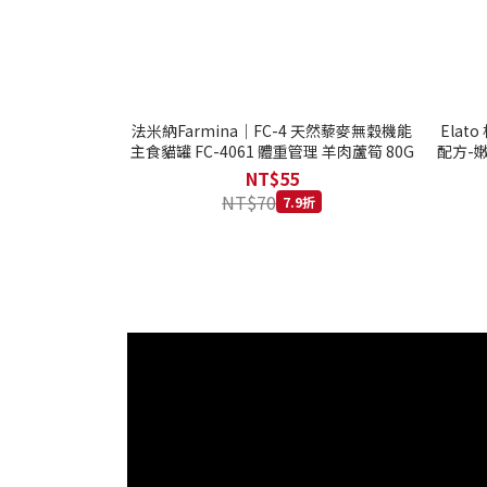
法米納Farmina｜FC-4 天然藜麥無穀機能
Ela
主食貓罐 FC-4061 體重管理 羊肉蘆筍 80G
配方-嫩
NT$55
NT$70
7.9折