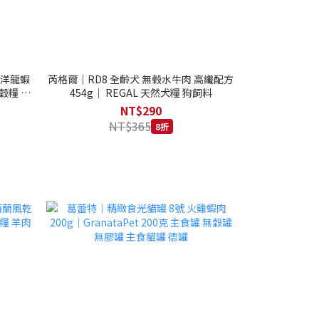
西洋龍蝦
芮格爾｜RD8 全齡犬 無榖水牛肉 高纖配方
穀糧 4.1
454g｜ REGAL 天然犬糧 狗飼料
NT$290
NT$365
8折