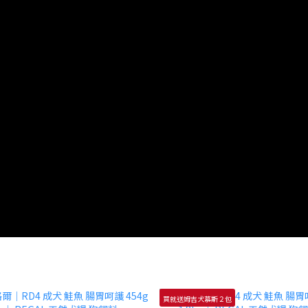
買就送姆吉犬慕斯２包