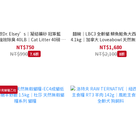
Dr. Elsey’s｜凝結礦砂 冠軍藍
囍碗｜LBC3 全齡貓 鯡魚鮭魚大
強效除臭 40LB｜Cat Litter 40磅 貓
4.1kg｜加拿大 Loveabowl 天然無
砂 凝結礦砂 美國 艾爾博士
公斤 成貓 無穀貓飼料
NT$750
NT$1,680
NT$990
NT$2,100
7.6折
8折
0克貓糧乙包