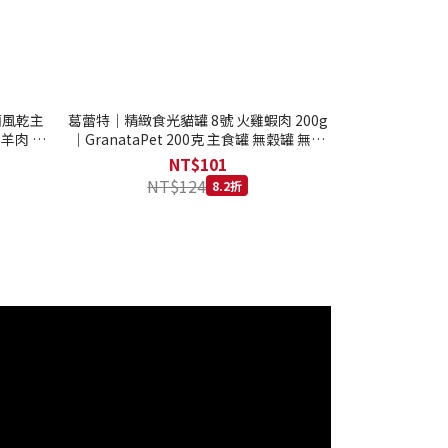
西蘭風乾主
葛蕾特｜精緻食光貓罐 8號 火雞蝦肉 200g
 羊肉 全
｜GranataPet 200克 主食罐 無穀罐 無膠
罐 主食貓罐 德罐
NT$101
NT$124
8.2折