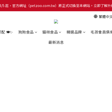
網！8/5 起，官方網址（petzoo.com.tw）將正式切換至本網站。立即
網！8/5 起，官方網址（petzoo.com.tw）將正式切換至本網站。立即
繁體中
【新朋友見面禮】現在註冊即領 $100 購物金！全館滿 $1,500 享免運優惠 
網！8/5 起，官方網址（petzoo.com.tw）將正式切換至本網站。立即
 🍽️✨
狗狗食品
貓咪食品
精選品牌
毛孩會員俱
最新消息