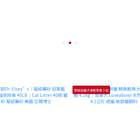
買就送貓犬凍乾零食２包