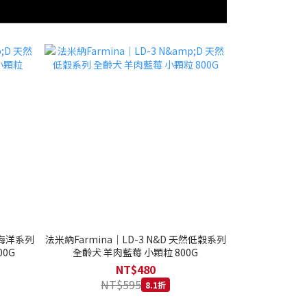
然海洋系列
法米納Farmina｜LD-3 N&D 天然低穀系列
0G
全齡犬 羊肉藍莓 小顆粒 800G
NT$480
NT$595
8.1折