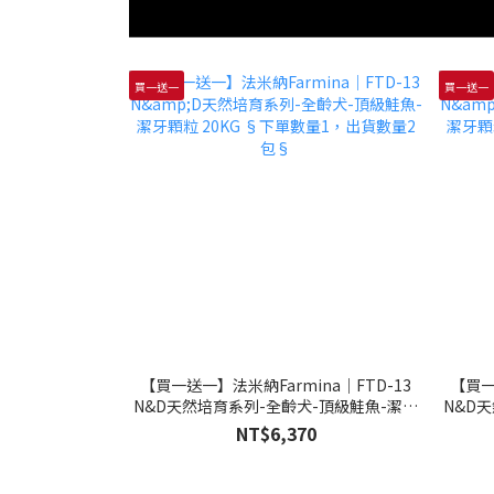
買一送一
買一送一
【買一送一】法米納Farmina｜FTD-13
【買一
N&D天然培育系列-全齡犬-頂級鮭魚-潔牙
N&D
顆粒 20KG §下單數量1，出貨數量2包§
顆粒 
NT$6,370