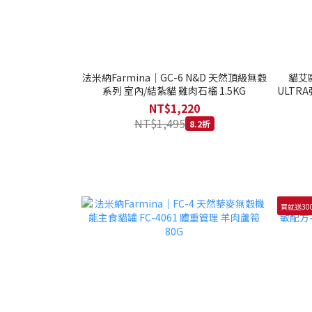
法米納Farmina｜GC-6 N&D 天然頂級無穀
貓艾歐
系列 室內/結紮貓 雞肉石榴 1.5KG
ULTRA
NT$1,220
NT$1,495
8.2折
買就送30