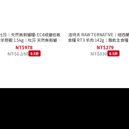
to 杜莎｜天然無榖貓糧-EC4成貓低敏
洛特夫 RAW TERNATIVE｜紐
羊野鹿 1.5kg｜杜莎 天然無榖貓糧
食糧 RT3 羊肉 142g｜風乾主食糧
系列 貓糧
齡犬 狗飼料
NT$978
NT$279
NT$1,150
NT$330
8.5折
8.5折