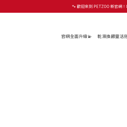
🐾 歡迎來到 PETZOO 新官
🐾 歡迎來到 PETZOO 新官
✨
🐾 歡迎來到 PETZOO 新官
官網全面升級💫
乾濕換餵靈活搭配