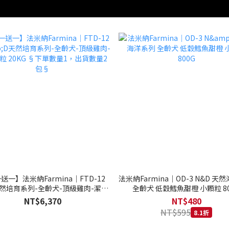
送一】法米納Farmina｜FTD-12
法米納Farmina｜OD-3 N&D 天
天然培育系列-全齡犬-頂級雞肉-潔牙
全齡犬 低穀鱈魚甜橙 小顆粒 80
20KG §下單數量1，出貨數量2包§
NT$6,370
NT$480
NT$595
8.1折