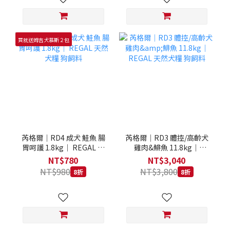
買就送姆吉犬慕斯２包
芮格爾｜RD4 成犬 鮭魚 腸
芮格爾｜RD3 體控/高齡犬
胃呵護 1.8kg｜ REGAL 天
雞肉&鯡魚 11.8kg｜
然犬糧 狗飼料
REGAL 天然犬糧 狗飼料
NT$780
NT$3,040
NT$980
NT$3,800
8折
8折