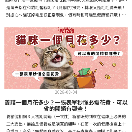
確認環境與生活作息：最近是否搬家、換貓砂、新成員加入？ 天氣
避免幼犬注意力分散。使用清晰一致的口令和手勢，成功時立即給
是每天都在和貓毛奮戰呢？明明剛打掃完，轉眼又是毛毛滿天飛！
是否有變化？ 飼主是否長時間外出？📌 貓咪拉肚子判斷步驟4：觀
予獎勵和讚美。記住，重複是學習的關鍵，每天多次短時間練習效
別擔心～貓咪掉毛是很正常現象，但有時也可能是健康警訊哦！以
察貓咪的精神與食慾：貓咪精神好嗎？、食慾是否正常？，可先觀
果最佳。調整日常行為除了基本指令，幼犬還需學習生活禮儀。如
下是常見的六大掉毛原因和實用改善妙招，讓毛孩健康、家裡乾淨
察 1~2 天，調整飲食、補充水分。如果貓咪 不吃不喝、 嗜睡、體重
廁訓練是優先項目—建立固定的如廁時間和地點，當幼犬正確如廁
兩全其美！貓咪掉毛原因1. 皮膚問題貓咪皮膚問題是造成掉毛的常
下降，表示身體狀況不佳，應儘快就醫！📌 貓咪拉肚子判斷步驟5：
時立即獎勵。另外要處理的常見問題包括咬人、啃咬家具和亂叫。
見兇手！皮膚發炎、感染或是長期搔癢，都會讓貓咪的毛髮失去健
檢查是否需要帶去看獸醫 如果拉肚子 1~2 次但精神好、食慾正常，
每當出現不當行為，給予適當替代品（如咬玩具代替咬手），並在
康光澤並大量脫落。常見的皮膚問題包括皮膚黴菌、細菌感染、疥
可以先觀察，如果腹瀉超過 48 小時或水狀腹瀉 + 嗜睡、食慾下降、
幼犬選擇正確行為時獎勵，這比責罵更有效。社交化訓練 兩個月大
癬蟲等寄生蟲，甚至是皮膚過度乾燥。如果發現貓咪皮膚有紅腫、
嘔吐 應立即就醫。 透過這 5 個步驟，你可以快速判斷貓咪拉肚子的
的幼犬正處於社會化黃金期，這階段的經驗將深刻影響未來性格。
結痂、脫屑或異常氣味，同時伴隨掉毛，建議盡快帶牠看獸醫哦！
原因與嚴重程度，確保毛孩的腸胃健康！如果不確定情況，還是建
安排幼犬接觸不同人類（包括兒童、戴眼鏡的人、使用拐杖的人
貓咪掉毛原因2. 過敏誰說只有人類會過敏？貓咪也會！貓咪可能對
議讓獸醫檢查，才能安心哦！🐾💖4種高風險群貓咪拉肚子要小心高
等）、各種動物、交通工具和環境聲音。起初保持在安全、受控的
環境中的塵蟎、花粉、清潔劑，甚至是食物中的某些成分產生過敏
風險貓咪包含：幼貓、老貓、懷孕貓、有慢性疾病貓，這些貓咪在
情境中，逐漸增加複雜度。每次正面社交體驗後給予獎勵，建立幼
反應。過敏症狀不只是打噴嚏、流眼淚，還會引起皮膚搔癢和掉毛
身體狀況出現警訊時要特別注意，如拉肚子次數超過2次以上，就建
犬對新事物的積極態度。進階技巧強化 基礎訓練穩固後，可以進入
問題。特別是食物過敏，更是常被忽略的掉毛元兇！如果貓咪經常
議直接尋求獸醫協助。2要訣判斷貓咪拉肚子要不要看醫生 高風險貓
更複雜的技巧訓練。這包括遠距離控制、不同干擾下的指令遵從、
2026-08-04
抓癢或舔舐特定部位，同時伴隨掉毛，很可能是過敏在作怪呢！貓
咪拉肚子次數超過2次以上，就建議直接尋求獸醫協助。正常且健康
多步驟動作等。使用延遲獎勵技巧，讓幼犬學會即使沒有立即獎勵
養貓一個月花多少？一張表單秒懂必需花費、可以
咪掉毛原因3. 營養不足貓咪的毛髮健康與營養息息相關！當貓咪飲
的貓咪，如拉肚子超過2-3天，建議直接尋求獸醫師協助。並記得提
也能保持良好行為。引入不同環境中的訓練，如公園、寵物店等，
省的開銷有哪些！
食中缺乏必要的蛋白質、脂肪酸（尤其是Omega-3和Omega-
供觀察紀錄給予獸醫師進行專業判斷。貓咪拉肚子但精神很好？如
幫助幼犬在各種情境下都能聽從指令。維持良好習慣 成功的訓練不
養貓健相關 3 大初期開銷（一次性）新貓咪的到來在健康上必備的
6）、維生素或礦物質時，毛髮就會變得乾燥、脆弱，容易斷裂脫
果飼主有發現貓咪拉肚子的情形，但貓咪的精神很好。有可能與飲
是一次性的，而是需要持續維護。即使幼犬已經掌握所有技能，也
三大支出，無論是領養或是購買的貓咪，在第一次的健康檢查上十
落。長期餵食低品質或不均衡的貓糧，可能使貓咪營養不良，進而
食方便相關，回想是否進食新的食物，或是正進行飼料更換的過
要定期複習，防止行為退化。將訓練融入日常生活，如出門前的
分重要。充分了解貓咪身體狀況，是否有寄生蟲、內臟功能是否健