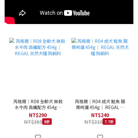
芮格爾｜RD8 全齡犬 無榖
芮格爾｜RD4 成犬 鮭魚 腸
水牛肉 高纖配方 454g｜
胃呵護 454g｜ REGAL 天
REGAL 天然犬糧 狗飼料
然犬糧 狗飼料
NT$290
NT$240
NT$365
NT$310
8折
7.7折