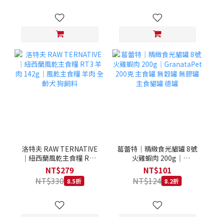
洛特夫 RAW TERNATIVE
葛蕾特｜精緻食光貓罐 8號
｜紐西蘭風乾主食糧 RT3
火雞蝦肉 200g｜
羊肉 142g｜風乾主食糧 羊
GranataPet 200克 主食罐
NT$279
NT$101
肉 全齡犬 狗飼料
無穀罐 無膠罐 主食貓罐 德
NT$330
NT$124
8.5折
8.2折
罐