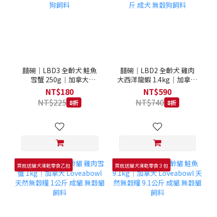
囍碗｜LBD3 全齡犬 鮭魚
囍碗｜LBD2 全齡犬 雞肉
雪蟹 250g｜加拿大
大西洋龍蝦 1.4kg｜加拿大
Loveabowl 天然無穀糧
Loveabowl 天然無穀糧
NT$180
NT$590
250克 成犬 無穀狗飼料
1.4公斤 成犬 無穀狗飼料
NT$225
NT$740
8折
8折
買就送貓犬凍乾零食乙包
買就送貓犬凍乾零食３包