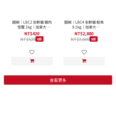
囍碗｜LBC2 全齡貓 雞肉
囍碗｜LBC4 全齡貓 鮭魚
雪蟹 1kg｜加拿大
9.1kg｜加拿大
Loveabowl 天然無穀糧 1
Loveabowl 天然無穀糧
NT$420
NT$2,880
公斤 成貓 無穀貓飼料
9.1公斤 成貓 無穀貓飼料
NT$525
NT$3,600
8折
8折
查看更多