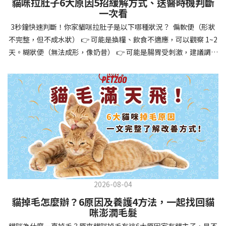
貓咪拉肚子6大原因5招緩解方式、送醫時機判斷
讓牠們學會如何與其他狗狗、動物和人類和平相處，減少恐懼或攻
一次看
擊行為。這種適應能力使幼犬未來能從容面對獸醫檢查、美容
3秒鐘快速判斷！你家貓咪拉肚子是以下哪種狀況？ 偏軟便（形狀
salon、寄宿或旅行等各種情境，大大提升生活品質。 訓練幼犬不只
不完整，但不成水狀） 👉 可能是換糧、飲食不適應，可以觀察 1~2
是教會指令，更是塑造性格和習慣的過程！ 透過耐心且一致的訓
天。糊狀便（無法成形，像奶昔） 👉 可能是腸胃受刺激，建議調整
練，你不僅能擁有一隻聽話的好狗狗，更能建立起相互尊重的終身
飲食、補充益生菌。水狀便（完全液體） 👉 可能是腸胃炎或感染，
伙伴關係。記住，現在投入的每一分鐘訓練，都將在未來十幾年的
若超過 24 小時沒改善，建議就醫。血便（帶血絲或黑色糞便） 👉
相處中獲得回報狗狗訓練指南，六步驟培養幼犬開始幼犬訓練時，
可能是嚴重腸胃問題，應立即帶去獸醫院！想知道貓咪拉肚子的真
系統性的方法能帶來最佳效果。從信任建立到習慣養成，每個階段
正原因，只要透過 5 個簡單步驟，就能判斷問題嚴重性，決定是否
都至關重要，缺一不可。良好的訓練應循序漸進，把握幼犬成長敏
需要就醫！接下來我們一起來看看該怎麼做吧！🐾 貓咪拉肚子怎麼
感期，以積極正向的方式引導。遵循這六個步驟，即使是第一次養
辦？5步驟判斷貓咪拉肚子是否需要馬上看醫生貓咪拉肚子的因素與
狗的新手，也能輕鬆將調皮的小狗訓練成聽話的好夥伴！建立信任
許多原因有關，更換食物、誤食異物或不乾淨的東西、寄生蟲、其
基礎 幼犬訓練的第一步不是教指令，而是建立信任。剛到新家的幼
他疾病。 5 步驟判斷貓咪拉肚子原因，要不要看醫生？當貓咪拉肚
犬可能感到緊張不安，給予適當空間適應環境很重要。用溫柔的聲
子時，不用慌張！透過以下 5 個步驟，就能快速判斷原因，並決定
音交談，提供安全舒適的窩，維持規律的餵食和如廁時間，讓幼犬
是否需要帶去獸醫院。📌 貓咪拉肚子判斷步驟1：觀察糞便的狀態：
感到安心。輕輕撫摸、溫柔擁抱，每天安排固定玩耍時間，這些都
2026-08-04
糞便質地是關鍵！不同形態代表不同的腸胃狀況📌 貓咪拉肚子判斷
能幫助建立初步的依附關係。教導基礎指令 當幼犬適應新環境並信
貓掉毛怎麼辦？6原因及養護4方法，一起找回貓
步驟2：回想最近的飲食變化：有沒有突然換飼料或罐頭？ 有沒有吃
任你後，可開始教導基本指令。從簡單的「坐下」開始，再逐步學
咪澎潤毛髮
到新零食或人類食物？ 是否誤食異物？📌 貓咪拉肚子判斷步驟3：
習「趴下」、「等待」和「過來」。每次訓練保持在5-10分鐘內，
貓咪為什麼一直掉毛？原來貓咪掉毛有這6大原因家有貓主子，是不