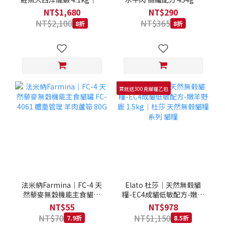
拿大 Loveabowl 天然無穀
REGAL 天然犬糧 狗飼料
NT$1,680
NT$290
糧 4.1公斤 成貓 無穀貓飼
NT$2,100
NT$365
8折
8折
料
買就送300克貓糧乙包
法米納Farmina｜FC-4 天
Elato 杜莎｜天然無榖貓
然藜麥無穀機能主食貓罐
糧-EC4成貓低敏配方-嫩羊
FC-4061 體重管理 羊肉蘆
野鹿 1.5kg｜杜莎 天然無
NT$55
NT$978
筍 80G
榖貓糧系列 貓糧
NT$70
NT$1,150
7.9折
8.5折