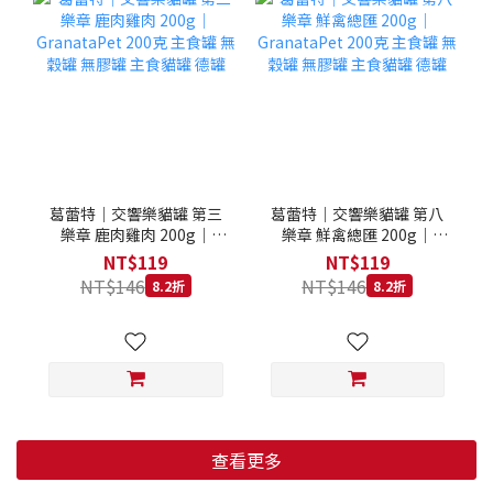
葛蕾特｜交響樂貓罐 第三
葛蕾特｜交響樂貓罐 第八
樂章 鹿肉雞肉 200g｜
樂章 鮮禽總匯 200g｜
GranataPet 200克 主食罐
GranataPet 200克 主食罐
NT$119
NT$119
無穀罐 無膠罐 主食貓罐 德
無穀罐 無膠罐 主食貓罐 德
NT$146
NT$146
8.2折
8.2折
罐
罐
查看更多