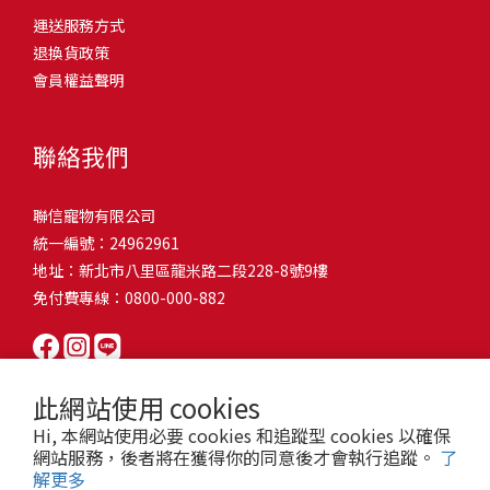
問題，才能避免小問題變大病！貓掉毛嚴重怎麼辦？4重點從日常生
有很大的關聯！冬天太冷，腸胃蠕動變慢，容易消化不良；夏天太
和獨立能力。 幼犬訓練常見問題Q1: 幾個月大的幼犬最適合開始訓
運送服務方式
的紙箱。建議一開始可以購買單價較低的入門款，觀察一下貓咪的
活中輕鬆改善看到滿屋子的貓毛是不是很抓狂？別擔心！其實只要
熱，水分流失快，腸道可能變得敏感，導致糞便變軟或拉稀。如果
練？A: 訓練可從幼犬到家首日開始（約8-10週大）。3-16週是社會
退換貨政策
使用狀況，再考慮購買「豪宅」！ 項目費用用品貓碗$300貓窩
透過一些簡單的日常照護方式，就能有效減少貓咪掉毛情況。從梳
換季時沒有適當調整環境，貓咪的腸胃就可能跟著「鬧脾氣」。冬
化黃金期，每次訓練控制在5-10分鐘內。Q2: 幼犬如廁訓練需要多久
會員權益聲明
$500貓跳台$1,500貓砂盆$500貓抓板$300外出籠$1,000一次性養貓
毛、洗澡到增加互動和營養調整，這些小撇步不僅能幫助貓咪維持
天注意保暖，提供暖墊、厚毯，避免冷風直吹。夏天補充水分，可
才能成功？A: 通常需要4-6個月，小型犬可能較慢。關鍵是固定時間
用品相關花費1：貓碗貓咪進食的物品，挑選上可偏向貓碗+有碗架
健康的皮毛，也能讓家裡的貓毛困擾大大減少！跟著以下重點一起
以加點湯罐、鮮食湯水，讓貓咪願意多喝水。避免冷熱交替太快，
帶出門，並立即獎勵正確行為。Q3: 幼犬亂咬家具怎麼辦？A: 提供專
的，可減少貓咪進食時的負擔。一次性養貓用品相關花費2：貓窩貓
行動吧！ 預防貓掉毛方法1：勤勞梳毛養貓必備神器就是各種梳子
像是開冷氣又突然關掉，容易讓貓咪腸胃受影響。重點提醒：換季
聯絡我們
屬啃咬玩具作替代品，發現不當啃咬時堅定說「不」，並引導至適
咪是非常需要安全感的動物，可以準備一個專屬他的「寶座」，當
啦！勤勞梳毛是最直接有效的掉毛控制方法。定期梳理可以幫貓咪
時，記得關心貓咪的腸胃狀況，適當調整環境，幫助毛孩適應！ 貓
合的玩具。確保足夠運動減少無聊行為。Q4: 如何阻止幼犬在家中亂
貓咪感到緊張或焦慮時可進到他的安全區域。一次性養貓用品相關
清除鬆動的死毛，減少牠們自行舔毛時吞入的毛球量，更能預防毛
咪拉肚子原因4. 寄生蟲或疾病感染貓咪如果持續拉肚子，甚至糞便
尿尿？A: 建立固定如廁時間表，成功時立即獎勵。限制活動範圍並
聯信寵物有限公司
花費3：貓跳台貓咪雖然不需要外出進行放電，但在家中還是需要擺
髮打結和皮膚問題。建議週期：短毛貓每週梳1-2次，長毛貓則建議
有血絲、異味特別重，那就要小心可能是 寄生蟲感染（如蛔蟲、鈎
密切監督。意外發生時不責罵，使用專用除臭劑徹底清理。Q5: 幼犬
統一編號：24962961
放高度適合的貓跳台提供貓咪玩耍，貓跳台與貓窩相同，能給予貓
2-3天梳一次。挑選合適的梳具也很重要，可以準備橡膠刷、鬃毛刷
蟲、球蟲）或腸胃炎、腸道疾病。這類情況會影響營養吸收，長期
一直吠叫怎麼辦？A: 找出原因（尋求注意力、警戒、焦慮）。訓練
地址：新北市八里區龍米路二段228-8號9樓
咪對於環境的安全感。一次性養貓用品相關花費4：貓砂盆貓咪排泄
或專用脫毛梳，依照毛質選擇。記得將梳毛變成愉快的日常儀式，
下來甚至可能造成貓咪消瘦、免疫力下降。定期驅蟲（幼貓建議每
「安靜」指令，停止吠叫時獎勵。避免對吠叫作出反應，確保充分
免付費專線：0800-000-882
用品，可選擇合適貓咪體型大小，不宜過小。一次性養貓用品相關
不僅能增加你們的互動時間，也讓貓咪享受被梳理的舒適感！預防
月一次，成貓每 3~6 個月一次）。觀察貓咪精神狀態，如果還伴隨
運動減少過度精力。Q6: 幼犬訓練中可以使用懲罰嗎？A: 不建議。正
花費5：貓抓板貓咪會有磨爪的習慣，為了我們的沙發或是地毯著
貓掉毛方法2：定期洗澡「貓咪會自己清潔，不需要洗澡」這個想法
嘔吐、食慾下降，務必儘早就醫。重點提醒：如果貓咪拉肚子超過 2
向獎勵比懲罰更有效且健康。懲罰可能導致恐懼或攻擊行為，破壞
想，需要準備一個能夠讓牠們放肆磨爪的貓抓板。一次性養貓用品
其實不完全正確哦！適當的洗澡能幫助貓咪清除死毛和皮屑，減少
天，或糞便異常，應立即帶去獸醫院檢查！ 貓咪拉肚子原因5. 情緒
信任關係。專注獎勵好行為，重新引導不良行為。Q7: 幼犬害怕其他
相關花費6：外出籠雖然貓咪平常不會外出，但當有美容或醫療需求
過敏原，特別是對長毛貓或油性皮膚的貓咪更有幫助。但注意，洗
壓力影響腸胃壓力不只影響人類，也會影響貓咪的腸胃！過度緊
狗狗怎麼辦？A: 循序漸進社交化，從友善成犬開始。不強迫互動，
此網站使用 cookies
時，外出籠就非常重要，平常也可以適度讓貓咪適應外出籠，避免
澡頻率不宜過高，一般室內貓咪1-3個月洗一次就足夠，過度洗澡反
張、焦慮、驚嚇（如煙火聲、大聲喧嘩），都可能讓貓咪拉肚子。
正面經驗後給予獎勵。考慮參加專業幼犬社交課程。Q8: 幼犬分離焦
Hi, 本網站使用必要 cookies 和追蹤型 cookies 以確保
緊急情況時，貓咪過度抗拒。總結來說貓咪在健康及用品的一次性
而會造成皮膚乾燥。選擇專為貓咪設計的溫和洗毛精，洗後一定要
尤其是個性敏感的貓咪，對變化的適應力比較低，壓力一大，腸胃
慮要如何處理？A: 練習短暫分離，逐漸延長。離開和返家時保持低
網站服務，後者將在獲得你的同意後才會執行追蹤。
了
費用大約落在 $ 7900~ $ 11600不等。雖說金額看起來不少，但以上
完全吹乾，避免濕毛造成皮膚問題。如果貓咪特別害怕洗澡，可以
就先「罷工」。減少壓力來源，盡量讓貓咪的作息固定。給貓咪陪
解更多
調。提供能分散注意力的玩具，建立可預測的離家儀式。每隻幼犬