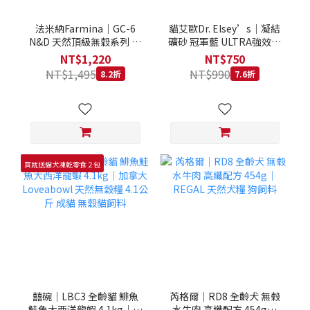
法米納Farmina｜GC-6
貓艾歐Dr. Elsey’s｜凝結
N&D 天然頂級無穀系列 室
礦砂 冠軍藍 ULTRA強效除
內/結紮貓 雞肉石榴 1.5KG
臭 40LB｜Cat Litter 40磅
NT$1,220
NT$750
貓砂 凝結礦砂 美國 艾爾博
NT$1,495
NT$990
8.2折
7.6折
士
買就送貓犬凍乾零食２包
囍碗｜LBC3 全齡貓 鯡魚
芮格爾｜RD8 全齡犬 無榖
鮭魚大西洋龍蝦 4.1kg｜加
水牛肉 高纖配方 454g｜