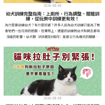
2026-08-04
幼犬訓練完整指南：上廁所、行為調整、關籠訓
練，從玩樂中訓練更有效！
為什麼要訓練幼犬？有什麼好處？許多人認為幼犬訓練只是為了教
會牠們一些花俏的把戲，但實際上，適當的訓練對幼犬和飼主都有
深遠的影響。幼犬期（約8週至6個月）是建立行為模式的關鍵時
期，這階段的訓練能奠定終身良好習慣的基礎，預防未來可能出現
的行為問題，並建立人犬間的健康關係。 建立安全健康的生活環境
透過基礎訓練，幼犬能學會家居規則，避免危險行為和破壞家具。
像是「不」和「放下」等指令可以阻止幼犬咬電線或誤食有害物
質，有效降低居家意外風險。規律的如廁訓練則能養成良好衛生習
慣，讓家中環境保持乾淨舒適。增強溝通與信任關係訓練過程就像
建立一種共同語言，幫助你和幼犬更好地理解彼此。當幼犬學會回
應你的指令，不只增加了互動機會，也建立了主人作為領導者的地
位。正向獎勵式訓練更能培養幼犬對你的信任感，強化情感連結，
創造更和諧的相處模式。培養社交技能與適應能力及早接觸各種環
2026-08-04
境和刺激，能幫助幼犬成長為自信穩定的成犬。適當的社會化訓練