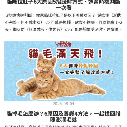
貓咪拉肚子6大原因5招緩解方式、送醫時機判斷
讓牠們學會如何與其他狗狗、動物和人類和平相處，減少恐懼或攻
一次看
擊行為。這種適應能力使幼犬未來能從容面對獸醫檢查、美容
3秒鐘快速判斷！你家貓咪拉肚子是以下哪種狀況？ 偏軟便（形狀
salon、寄宿或旅行等各種情境，大大提升生活品質。 訓練幼犬不只
不完整，但不成水狀） 👉 可能是換糧、飲食不適應，可以觀察 1~2
是教會指令，更是塑造性格和習慣的過程！ 透過耐心且一致的訓
天。糊狀便（無法成形，像奶昔） 👉 可能是腸胃受刺激，建議調整
練，你不僅能擁有一隻聽話的好狗狗，更能建立起相互尊重的終身
飲食、補充益生菌。水狀便（完全液體） 👉 可能是腸胃炎或感染，
伙伴關係。記住，現在投入的每一分鐘訓練，都將在未來十幾年的
若超過 24 小時沒改善，建議就醫。血便（帶血絲或黑色糞便） 👉
相處中獲得回報狗狗訓練指南，六步驟培養幼犬開始幼犬訓練時，
可能是嚴重腸胃問題，應立即帶去獸醫院！想知道貓咪拉肚子的真
系統性的方法能帶來最佳效果。從信任建立到習慣養成，每個階段
正原因，只要透過 5 個簡單步驟，就能判斷問題嚴重性，決定是否
都至關重要，缺一不可。良好的訓練應循序漸進，把握幼犬成長敏
需要就醫！接下來我們一起來看看該怎麼做吧！🐾 貓咪拉肚子怎麼
感期，以積極正向的方式引導。遵循這六個步驟，即使是第一次養
辦？5步驟判斷貓咪拉肚子是否需要馬上看醫生貓咪拉肚子的因素與
狗的新手，也能輕鬆將調皮的小狗訓練成聽話的好夥伴！建立信任
許多原因有關，更換食物、誤食異物或不乾淨的東西、寄生蟲、其
基礎 幼犬訓練的第一步不是教指令，而是建立信任。剛到新家的幼
他疾病。 5 步驟判斷貓咪拉肚子原因，要不要看醫生？當貓咪拉肚
犬可能感到緊張不安，給予適當空間適應環境很重要。用溫柔的聲
子時，不用慌張！透過以下 5 個步驟，就能快速判斷原因，並決定
音交談，提供安全舒適的窩，維持規律的餵食和如廁時間，讓幼犬
是否需要帶去獸醫院。📌 貓咪拉肚子判斷步驟1：觀察糞便的狀態：
感到安心。輕輕撫摸、溫柔擁抱，每天安排固定玩耍時間，這些都
2026-08-04
糞便質地是關鍵！不同形態代表不同的腸胃狀況📌 貓咪拉肚子判斷
能幫助建立初步的依附關係。教導基礎指令 當幼犬適應新環境並信
貓掉毛怎麼辦？6原因及養護4方法，一起找回貓
步驟2：回想最近的飲食變化：有沒有突然換飼料或罐頭？ 有沒有吃
任你後，可開始教導基本指令。從簡單的「坐下」開始，再逐步學
咪澎潤毛髮
到新零食或人類食物？ 是否誤食異物？📌 貓咪拉肚子判斷步驟3：
習「趴下」、「等待」和「過來」。每次訓練保持在5-10分鐘內，
貓咪為什麼一直掉毛？原來貓咪掉毛有這6大原因家有貓主子，是不