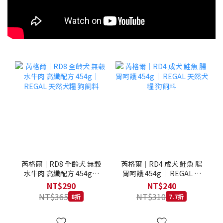
芮格爾｜RD8 全齡犬 無榖
芮格爾｜RD4 成犬 鮭魚 腸
水牛肉 高纖配方 454g｜
胃呵護 454g｜ REGAL 天
REGAL 天然犬糧 狗飼料
然犬糧 狗飼料
NT$290
NT$240
NT$365
NT$310
8折
7.7折