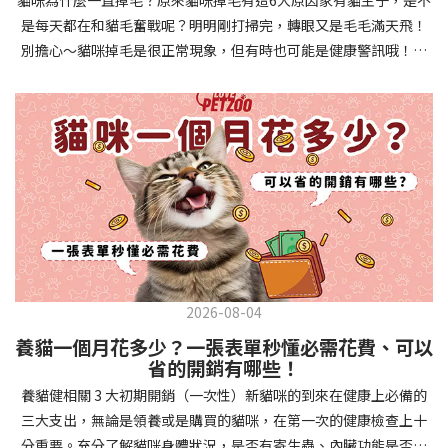
確認環境與生活作息：最近是否搬家、換貓砂、新成員加入？ 天氣
避免幼犬注意力分散。使用清晰一致的口令和手勢，成功時立即給
是每天都在和貓毛奮戰呢？明明剛打掃完，轉眼又是毛毛滿天飛！
是否有變化？ 飼主是否長時間外出？📌 貓咪拉肚子判斷步驟4：觀
予獎勵和讚美。記住，重複是學習的關鍵，每天多次短時間練習效
別擔心～貓咪掉毛是很正常現象，但有時也可能是健康警訊哦！以
察貓咪的精神與食慾：貓咪精神好嗎？、食慾是否正常？，可先觀
果最佳。調整日常行為除了基本指令，幼犬還需學習生活禮儀。如
下是常見的六大掉毛原因和實用改善妙招，讓毛孩健康、家裡乾淨
察 1~2 天，調整飲食、補充水分。如果貓咪 不吃不喝、 嗜睡、體重
廁訓練是優先項目—建立固定的如廁時間和地點，當幼犬正確如廁
兩全其美！貓咪掉毛原因1. 皮膚問題貓咪皮膚問題是造成掉毛的常
下降，表示身體狀況不佳，應儘快就醫！📌 貓咪拉肚子判斷步驟5：
時立即獎勵。另外要處理的常見問題包括咬人、啃咬家具和亂叫。
見兇手！皮膚發炎、感染或是長期搔癢，都會讓貓咪的毛髮失去健
檢查是否需要帶去看獸醫 如果拉肚子 1~2 次但精神好、食慾正常，
每當出現不當行為，給予適當替代品（如咬玩具代替咬手），並在
康光澤並大量脫落。常見的皮膚問題包括皮膚黴菌、細菌感染、疥
可以先觀察，如果腹瀉超過 48 小時或水狀腹瀉 + 嗜睡、食慾下降、
幼犬選擇正確行為時獎勵，這比責罵更有效。社交化訓練 兩個月大
癬蟲等寄生蟲，甚至是皮膚過度乾燥。如果發現貓咪皮膚有紅腫、
嘔吐 應立即就醫。 透過這 5 個步驟，你可以快速判斷貓咪拉肚子的
的幼犬正處於社會化黃金期，這階段的經驗將深刻影響未來性格。
結痂、脫屑或異常氣味，同時伴隨掉毛，建議盡快帶牠看獸醫哦！
原因與嚴重程度，確保毛孩的腸胃健康！如果不確定情況，還是建
安排幼犬接觸不同人類（包括兒童、戴眼鏡的人、使用拐杖的人
貓咪掉毛原因2. 過敏誰說只有人類會過敏？貓咪也會！貓咪可能對
議讓獸醫檢查，才能安心哦！🐾💖4種高風險群貓咪拉肚子要小心高
等）、各種動物、交通工具和環境聲音。起初保持在安全、受控的
環境中的塵蟎、花粉、清潔劑，甚至是食物中的某些成分產生過敏
風險貓咪包含：幼貓、老貓、懷孕貓、有慢性疾病貓，這些貓咪在
情境中，逐漸增加複雜度。每次正面社交體驗後給予獎勵，建立幼
反應。過敏症狀不只是打噴嚏、流眼淚，還會引起皮膚搔癢和掉毛
身體狀況出現警訊時要特別注意，如拉肚子次數超過2次以上，就建
犬對新事物的積極態度。進階技巧強化 基礎訓練穩固後，可以進入
問題。特別是食物過敏，更是常被忽略的掉毛元兇！如果貓咪經常
議直接尋求獸醫協助。2要訣判斷貓咪拉肚子要不要看醫生 高風險貓
更複雜的技巧訓練。這包括遠距離控制、不同干擾下的指令遵從、
2026-08-04
抓癢或舔舐特定部位，同時伴隨掉毛，很可能是過敏在作怪呢！貓
咪拉肚子次數超過2次以上，就建議直接尋求獸醫協助。正常且健康
多步驟動作等。使用延遲獎勵技巧，讓幼犬學會即使沒有立即獎勵
養貓一個月花多少？一張表單秒懂必需花費、可以
咪掉毛原因3. 營養不足貓咪的毛髮健康與營養息息相關！當貓咪飲
的貓咪，如拉肚子超過2-3天，建議直接尋求獸醫師協助。並記得提
也能保持良好行為。引入不同環境中的訓練，如公園、寵物店等，
省的開銷有哪些！
食中缺乏必要的蛋白質、脂肪酸（尤其是Omega-3和Omega-
供觀察紀錄給予獸醫師進行專業判斷。貓咪拉肚子但精神很好？如
幫助幼犬在各種情境下都能聽從指令。維持良好習慣 成功的訓練不
養貓健相關 3 大初期開銷（一次性）新貓咪的到來在健康上必備的
6）、維生素或礦物質時，毛髮就會變得乾燥、脆弱，容易斷裂脫
果飼主有發現貓咪拉肚子的情形，但貓咪的精神很好。有可能與飲
是一次性的，而是需要持續維護。即使幼犬已經掌握所有技能，也
三大支出，無論是領養或是購買的貓咪，在第一次的健康檢查上十
落。長期餵食低品質或不均衡的貓糧，可能使貓咪營養不良，進而
食方便相關，回想是否進食新的食物，或是正進行飼料更換的過
要定期複習，防止行為退化。將訓練融入日常生活，如出門前的
分重要。充分了解貓咪身體狀況，是否有寄生蟲、內臟功能是否健