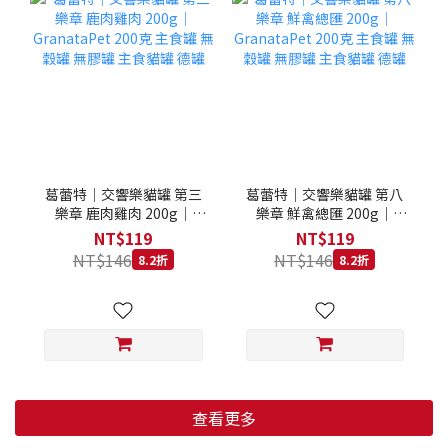
葛蕾特｜交響樂貓罐 第三
葛蕾特｜交響樂貓罐 第八
樂章 鹿肉雞肉 200g｜
樂章 鮮禽總匯 200g｜
GranataPet 200克 主食罐
GranataPet 200克 主食罐
NT$119
NT$119
無穀罐 無膠罐 主食貓罐 德
無穀罐 無膠罐 主食貓罐 德
NT$146
NT$146
8.2折
8.2折
罐
罐
查看更多