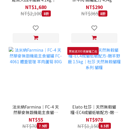
拿大 Loveabowl 天然無穀
REGAL 天然犬糧 狗飼料
NT$1,680
NT$290
糧 4.1公斤 成貓 無穀貓飼
NT$2,100
NT$365
8折
8折
料
買就送300克貓糧乙包
法米納Farmina｜FC-4 天
Elato 杜莎｜天然無榖貓
然藜麥無穀機能主食貓罐
糧-EC4成貓低敏配方-嫩羊
FC-4061 體重管理 羊肉蘆
野鹿 1.5kg｜杜莎 天然無
NT$55
NT$978
筍 80G
榖貓糧系列 貓糧
NT$70
NT$1,150
7.9折
8.5折