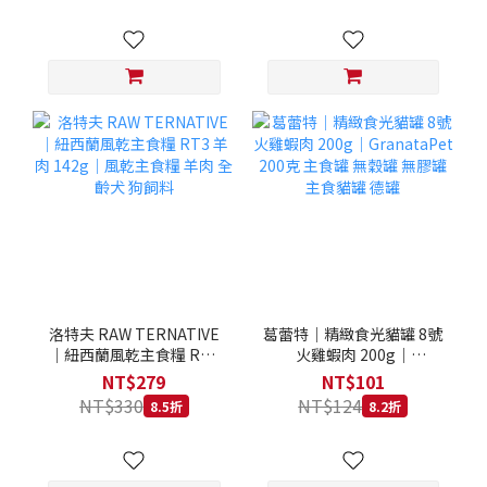
洛特夫 RAW TERNATIVE
葛蕾特｜精緻食光貓罐 8號
｜紐西蘭風乾主食糧 RT3
火雞蝦肉 200g｜
羊肉 142g｜風乾主食糧 羊
GranataPet 200克 主食罐
NT$279
NT$101
肉 全齡犬 狗飼料
無穀罐 無膠罐 主食貓罐 德
NT$330
NT$124
8.5折
8.2折
罐