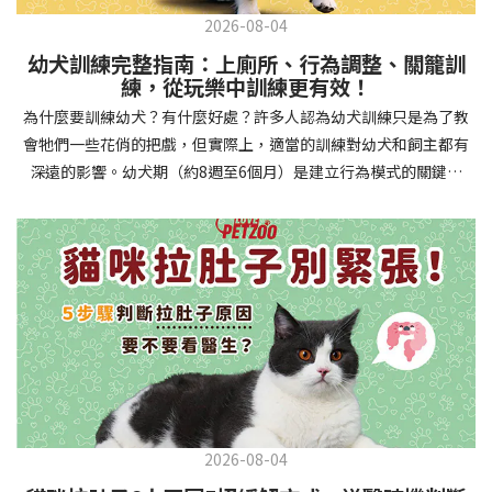
2026-08-04
幼犬訓練完整指南：上廁所、行為調整、關籠訓
練，從玩樂中訓練更有效！
為什麼要訓練幼犬？有什麼好處？許多人認為幼犬訓練只是為了教
會牠們一些花俏的把戲，但實際上，適當的訓練對幼犬和飼主都有
深遠的影響。幼犬期（約8週至6個月）是建立行為模式的關鍵時
期，這階段的訓練能奠定終身良好習慣的基礎，預防未來可能出現
的行為問題，並建立人犬間的健康關係。 建立安全健康的生活環境
透過基礎訓練，幼犬能學會家居規則，避免危險行為和破壞家具。
像是「不」和「放下」等指令可以阻止幼犬咬電線或誤食有害物
質，有效降低居家意外風險。規律的如廁訓練則能養成良好衛生習
慣，讓家中環境保持乾淨舒適。增強溝通與信任關係訓練過程就像
建立一種共同語言，幫助你和幼犬更好地理解彼此。當幼犬學會回
應你的指令，不只增加了互動機會，也建立了主人作為領導者的地
位。正向獎勵式訓練更能培養幼犬對你的信任感，強化情感連結，
創造更和諧的相處模式。培養社交技能與適應能力及早接觸各種環
2026-08-04
境和刺激，能幫助幼犬成長為自信穩定的成犬。適當的社會化訓練