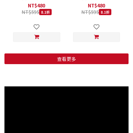
低穀鱈魚甜橙 小顆粒 800G
羊肉藍莓 小顆粒 800G
NT$480
NT$480
NT$595
NT$595
8.1折
8.1折
查看更多