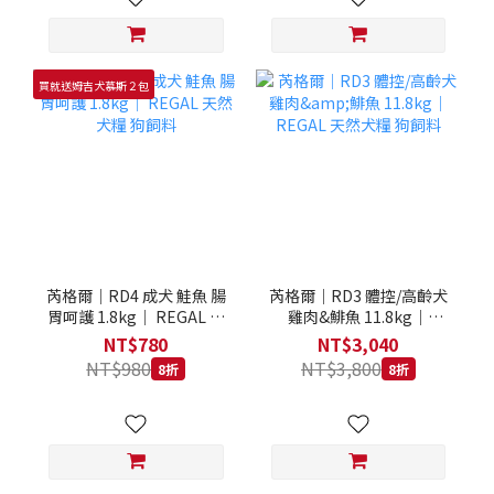
買就送姆吉犬慕斯２包
芮格爾｜RD4 成犬 鮭魚 腸
芮格爾｜RD3 體控/高齡犬
胃呵護 1.8kg｜ REGAL 天
雞肉&鯡魚 11.8kg｜
然犬糧 狗飼料
REGAL 天然犬糧 狗飼料
NT$780
NT$3,040
NT$980
NT$3,800
8折
8折