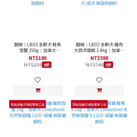
囍碗｜LBD3 全齡犬 鮭魚
囍碗｜LBD2 全齡犬 雞肉
雪蟹 250g｜加拿大
大西洋龍蝦 1.4kg｜加拿大
Loveabowl 天然無穀糧
Loveabowl 天然無穀糧
NT$180
NT$590
250克 成犬 無穀狗飼料
1.4公斤 成犬 無穀狗飼料
NT$225
NT$740
8折
8折
買就送貓犬凍乾零食乙包
買就送貓犬凍乾零食３包