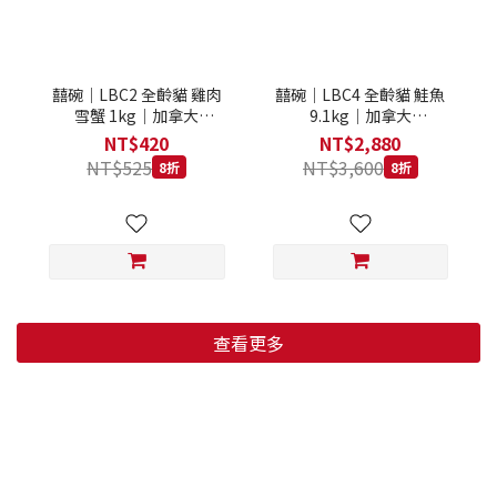
囍碗｜LBC2 全齡貓 雞肉
囍碗｜LBC4 全齡貓 鮭魚
雪蟹 1kg｜加拿大
9.1kg｜加拿大
Loveabowl 天然無穀糧 1
Loveabowl 天然無穀糧
NT$420
NT$2,880
公斤 成貓 無穀貓飼料
9.1公斤 成貓 無穀貓飼料
NT$525
NT$3,600
8折
8折
查看更多