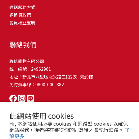
問題，才能避免小問題變大病！貓掉毛嚴重怎麼辦？4重點從日常生
有很大的關聯！冬天太冷，腸胃蠕動變慢，容易消化不良；夏天太
和獨立能力。 幼犬訓練常見問題Q1: 幾個月大的幼犬最適合開始訓
運送服務方式
的紙箱。建議一開始可以購買單價較低的入門款，觀察一下貓咪的
活中輕鬆改善看到滿屋子的貓毛是不是很抓狂？別擔心！其實只要
熱，水分流失快，腸道可能變得敏感，導致糞便變軟或拉稀。如果
練？A: 訓練可從幼犬到家首日開始（約8-10週大）。3-16週是社會
退換貨政策
使用狀況，再考慮購買「豪宅」！ 項目費用用品貓碗$300貓窩
透過一些簡單的日常照護方式，就能有效減少貓咪掉毛情況。從梳
換季時沒有適當調整環境，貓咪的腸胃就可能跟著「鬧脾氣」。冬
化黃金期，每次訓練控制在5-10分鐘內。Q2: 幼犬如廁訓練需要多久
會員權益聲明
$500貓跳台$1,500貓砂盆$500貓抓板$300外出籠$1,000一次性養貓
毛、洗澡到增加互動和營養調整，這些小撇步不僅能幫助貓咪維持
天注意保暖，提供暖墊、厚毯，避免冷風直吹。夏天補充水分，可
才能成功？A: 通常需要4-6個月，小型犬可能較慢。關鍵是固定時間
用品相關花費1：貓碗貓咪進食的物品，挑選上可偏向貓碗+有碗架
健康的皮毛，也能讓家裡的貓毛困擾大大減少！跟著以下重點一起
以加點湯罐、鮮食湯水，讓貓咪願意多喝水。避免冷熱交替太快，
帶出門，並立即獎勵正確行為。Q3: 幼犬亂咬家具怎麼辦？A: 提供專
的，可減少貓咪進食時的負擔。一次性養貓用品相關花費2：貓窩貓
行動吧！ 預防貓掉毛方法1：勤勞梳毛養貓必備神器就是各種梳子
像是開冷氣又突然關掉，容易讓貓咪腸胃受影響。重點提醒：換季
聯絡我們
屬啃咬玩具作替代品，發現不當啃咬時堅定說「不」，並引導至適
咪是非常需要安全感的動物，可以準備一個專屬他的「寶座」，當
啦！勤勞梳毛是最直接有效的掉毛控制方法。定期梳理可以幫貓咪
時，記得關心貓咪的腸胃狀況，適當調整環境，幫助毛孩適應！ 貓
合的玩具。確保足夠運動減少無聊行為。Q4: 如何阻止幼犬在家中亂
貓咪感到緊張或焦慮時可進到他的安全區域。一次性養貓用品相關
清除鬆動的死毛，減少牠們自行舔毛時吞入的毛球量，更能預防毛
咪拉肚子原因4. 寄生蟲或疾病感染貓咪如果持續拉肚子，甚至糞便
尿尿？A: 建立固定如廁時間表，成功時立即獎勵。限制活動範圍並
聯信寵物有限公司
花費3：貓跳台貓咪雖然不需要外出進行放電，但在家中還是需要擺
髮打結和皮膚問題。建議週期：短毛貓每週梳1-2次，長毛貓則建議
有血絲、異味特別重，那就要小心可能是 寄生蟲感染（如蛔蟲、鈎
密切監督。意外發生時不責罵，使用專用除臭劑徹底清理。Q5: 幼犬
統一編號：24962961
放高度適合的貓跳台提供貓咪玩耍，貓跳台與貓窩相同，能給予貓
2-3天梳一次。挑選合適的梳具也很重要，可以準備橡膠刷、鬃毛刷
蟲、球蟲）或腸胃炎、腸道疾病。這類情況會影響營養吸收，長期
一直吠叫怎麼辦？A: 找出原因（尋求注意力、警戒、焦慮）。訓練
地址：新北市八里區龍米路二段228-8號9樓
咪對於環境的安全感。一次性養貓用品相關花費4：貓砂盆貓咪排泄
或專用脫毛梳，依照毛質選擇。記得將梳毛變成愉快的日常儀式，
下來甚至可能造成貓咪消瘦、免疫力下降。定期驅蟲（幼貓建議每
「安靜」指令，停止吠叫時獎勵。避免對吠叫作出反應，確保充分
免付費專線：0800-000-882
用品，可選擇合適貓咪體型大小，不宜過小。一次性養貓用品相關
不僅能增加你們的互動時間，也讓貓咪享受被梳理的舒適感！預防
月一次，成貓每 3~6 個月一次）。觀察貓咪精神狀態，如果還伴隨
運動減少過度精力。Q6: 幼犬訓練中可以使用懲罰嗎？A: 不建議。正
花費5：貓抓板貓咪會有磨爪的習慣，為了我們的沙發或是地毯著
貓掉毛方法2：定期洗澡「貓咪會自己清潔，不需要洗澡」這個想法
嘔吐、食慾下降，務必儘早就醫。重點提醒：如果貓咪拉肚子超過 2
向獎勵比懲罰更有效且健康。懲罰可能導致恐懼或攻擊行為，破壞
想，需要準備一個能夠讓牠們放肆磨爪的貓抓板。一次性養貓用品
其實不完全正確哦！適當的洗澡能幫助貓咪清除死毛和皮屑，減少
天，或糞便異常，應立即帶去獸醫院檢查！ 貓咪拉肚子原因5. 情緒
信任關係。專注獎勵好行為，重新引導不良行為。Q7: 幼犬害怕其他
相關花費6：外出籠雖然貓咪平常不會外出，但當有美容或醫療需求
過敏原，特別是對長毛貓或油性皮膚的貓咪更有幫助。但注意，洗
壓力影響腸胃壓力不只影響人類，也會影響貓咪的腸胃！過度緊
狗狗怎麼辦？A: 循序漸進社交化，從友善成犬開始。不強迫互動，
此網站使用 cookies
時，外出籠就非常重要，平常也可以適度讓貓咪適應外出籠，避免
澡頻率不宜過高，一般室內貓咪1-3個月洗一次就足夠，過度洗澡反
張、焦慮、驚嚇（如煙火聲、大聲喧嘩），都可能讓貓咪拉肚子。
正面經驗後給予獎勵。考慮參加專業幼犬社交課程。Q8: 幼犬分離焦
Hi, 本網站使用必要 cookies 和追蹤型 cookies 以確保
緊急情況時，貓咪過度抗拒。總結來說貓咪在健康及用品的一次性
而會造成皮膚乾燥。選擇專為貓咪設計的溫和洗毛精，洗後一定要
尤其是個性敏感的貓咪，對變化的適應力比較低，壓力一大，腸胃
慮要如何處理？A: 練習短暫分離，逐漸延長。離開和返家時保持低
網站服務，後者將在獲得你的同意後才會執行追蹤。
了
費用大約落在 $ 7900~ $ 11600不等。雖說金額看起來不少，但以上
完全吹乾，避免濕毛造成皮膚問題。如果貓咪特別害怕洗澡，可以
就先「罷工」。減少壓力來源，盡量讓貓咪的作息固定。給貓咪陪
解更多
調。提供能分散注意力的玩具，建立可預測的離家儀式。每隻幼犬