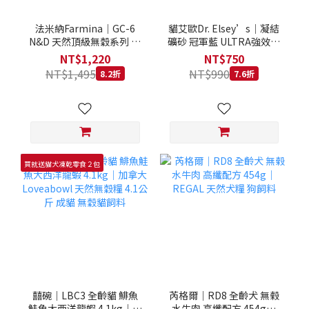
法米納Farmina｜GC-6
貓艾歐Dr. Elsey’s｜凝結
N&D 天然頂級無穀系列 室
礦砂 冠軍藍 ULTRA強效除
內/結紮貓 雞肉石榴 1.5KG
臭 40LB｜Cat Litter 40磅
NT$1,220
NT$750
貓砂 凝結礦砂 美國 艾爾博
NT$1,495
NT$990
8.2折
7.6折
士
買就送貓犬凍乾零食２包
囍碗｜LBC3 全齡貓 鯡魚
芮格爾｜RD8 全齡犬 無榖
鮭魚大西洋龍蝦 4.1kg｜加
水牛肉 高纖配方 454g｜