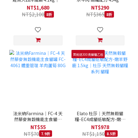
拿大 Loveabowl 天然無穀
REGAL 天然犬糧 狗飼料
NT$1,680
NT$290
糧 4.1公斤 成貓 無穀貓飼
NT$2,100
NT$365
8折
8折
料
買就送300克貓糧乙包
法米納Farmina｜FC-4 天
Elato 杜莎｜天然無榖貓
然藜麥無穀機能主食貓罐
糧-EC4成貓低敏配方-嫩羊
FC-4061 體重管理 羊肉蘆
野鹿 1.5kg｜杜莎 天然無
NT$55
NT$978
筍 80G
榖貓糧系列 貓糧
NT$70
NT$1,150
7.9折
8.5折