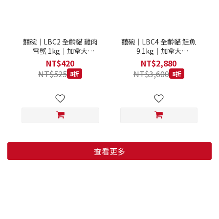
囍碗｜LBC2 全齡貓 雞肉
囍碗｜LBC4 全齡貓 鮭魚
雪蟹 1kg｜加拿大
9.1kg｜加拿大
Loveabowl 天然無穀糧 1
Loveabowl 天然無穀糧
NT$420
NT$2,880
公斤 成貓 無穀貓飼料
9.1公斤 成貓 無穀貓飼料
NT$525
NT$3,600
8折
8折
查看更多