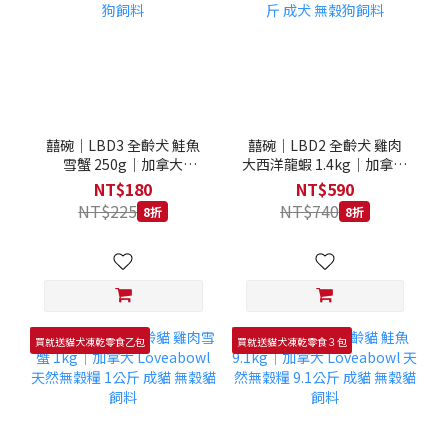
囍碗｜LBD3 全齡犬 鮭魚
囍碗｜LBD2 全齡犬 雞肉
雪蟹 250g｜加拿大
大西洋龍蝦 1.4kg｜加拿大
Loveabowl 天然無穀糧
Loveabowl 天然無穀糧
NT$180
NT$590
250克 成犬 無穀狗飼料
1.4公斤 成犬 無穀狗飼料
NT$225
NT$740
8折
8折
買就送貓犬凍乾零食乙包
買就送貓犬凍乾零食３包