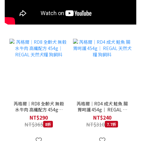
芮格爾｜RD8 全齡犬 無榖
芮格爾｜RD4 成犬 鮭魚 腸
水牛肉 高纖配方 454g｜
胃呵護 454g｜ REGAL 天
REGAL 天然犬糧 狗飼料
然犬糧 狗飼料
NT$290
NT$240
NT$365
NT$310
8折
7.7折