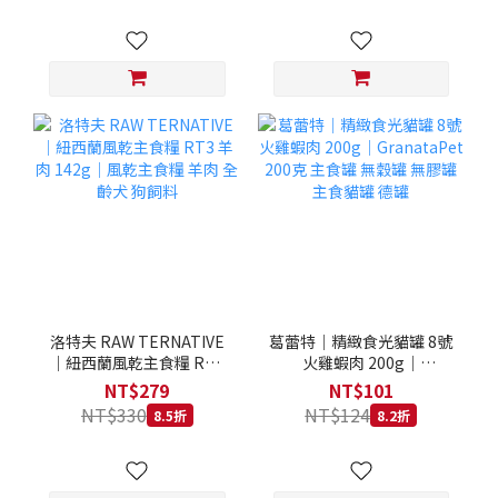
洛特夫 RAW TERNATIVE
葛蕾特｜精緻食光貓罐 8號
｜紐西蘭風乾主食糧 RT3
火雞蝦肉 200g｜
羊肉 142g｜風乾主食糧 羊
GranataPet 200克 主食罐
NT$279
NT$101
肉 全齡犬 狗飼料
無穀罐 無膠罐 主食貓罐 德
NT$330
NT$124
8.5折
8.2折
罐