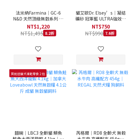
法米納Farmina｜GC-6
貓艾歐Dr. Elsey’s｜凝結
N&D 天然頂級無穀系列 室
礦砂 冠軍藍 ULTRA強效除
內/結紮貓 雞肉石榴 1.5KG
臭 40LB｜Cat Litter 40磅
NT$1,220
NT$750
貓砂 凝結礦砂 美國 艾爾博
NT$1,495
NT$990
8.2折
7.6折
士
買就送貓犬凍乾零食２包
囍碗｜LBC3 全齡貓 鯡魚
芮格爾｜RD8 全齡犬 無榖
鮭魚大西洋龍蝦 4.1kg｜加
水牛肉 高纖配方 454g｜