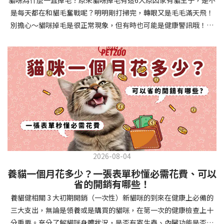
確認環境與生活作息：最近是否搬家、換貓砂、新成員加入？ 天氣
避免幼犬注意力分散。使用清晰一致的口令和手勢，成功時立即給
是每天都在和貓毛奮戰呢？明明剛打掃完，轉眼又是毛毛滿天飛！
是否有變化？ 飼主是否長時間外出？📌 貓咪拉肚子判斷步驟4：觀
予獎勵和讚美。記住，重複是學習的關鍵，每天多次短時間練習效
別擔心～貓咪掉毛是很正常現象，但有時也可能是健康警訊哦！以
察貓咪的精神與食慾：貓咪精神好嗎？、食慾是否正常？，可先觀
果最佳。調整日常行為除了基本指令，幼犬還需學習生活禮儀。如
下是常見的六大掉毛原因和實用改善妙招，讓毛孩健康、家裡乾淨
察 1~2 天，調整飲食、補充水分。如果貓咪 不吃不喝、 嗜睡、體重
廁訓練是優先項目—建立固定的如廁時間和地點，當幼犬正確如廁
兩全其美！貓咪掉毛原因1. 皮膚問題貓咪皮膚問題是造成掉毛的常
下降，表示身體狀況不佳，應儘快就醫！📌 貓咪拉肚子判斷步驟5：
時立即獎勵。另外要處理的常見問題包括咬人、啃咬家具和亂叫。
見兇手！皮膚發炎、感染或是長期搔癢，都會讓貓咪的毛髮失去健
檢查是否需要帶去看獸醫 如果拉肚子 1~2 次但精神好、食慾正常，
每當出現不當行為，給予適當替代品（如咬玩具代替咬手），並在
康光澤並大量脫落。常見的皮膚問題包括皮膚黴菌、細菌感染、疥
可以先觀察，如果腹瀉超過 48 小時或水狀腹瀉 + 嗜睡、食慾下降、
幼犬選擇正確行為時獎勵，這比責罵更有效。社交化訓練 兩個月大
癬蟲等寄生蟲，甚至是皮膚過度乾燥。如果發現貓咪皮膚有紅腫、
嘔吐 應立即就醫。 透過這 5 個步驟，你可以快速判斷貓咪拉肚子的
的幼犬正處於社會化黃金期，這階段的經驗將深刻影響未來性格。
結痂、脫屑或異常氣味，同時伴隨掉毛，建議盡快帶牠看獸醫哦！
原因與嚴重程度，確保毛孩的腸胃健康！如果不確定情況，還是建
安排幼犬接觸不同人類（包括兒童、戴眼鏡的人、使用拐杖的人
貓咪掉毛原因2. 過敏誰說只有人類會過敏？貓咪也會！貓咪可能對
議讓獸醫檢查，才能安心哦！🐾💖4種高風險群貓咪拉肚子要小心高
等）、各種動物、交通工具和環境聲音。起初保持在安全、受控的
環境中的塵蟎、花粉、清潔劑，甚至是食物中的某些成分產生過敏
風險貓咪包含：幼貓、老貓、懷孕貓、有慢性疾病貓，這些貓咪在
情境中，逐漸增加複雜度。每次正面社交體驗後給予獎勵，建立幼
反應。過敏症狀不只是打噴嚏、流眼淚，還會引起皮膚搔癢和掉毛
身體狀況出現警訊時要特別注意，如拉肚子次數超過2次以上，就建
犬對新事物的積極態度。進階技巧強化 基礎訓練穩固後，可以進入
問題。特別是食物過敏，更是常被忽略的掉毛元兇！如果貓咪經常
議直接尋求獸醫協助。2要訣判斷貓咪拉肚子要不要看醫生 高風險貓
更複雜的技巧訓練。這包括遠距離控制、不同干擾下的指令遵從、
2026-08-04
抓癢或舔舐特定部位，同時伴隨掉毛，很可能是過敏在作怪呢！貓
咪拉肚子次數超過2次以上，就建議直接尋求獸醫協助。正常且健康
多步驟動作等。使用延遲獎勵技巧，讓幼犬學會即使沒有立即獎勵
養貓一個月花多少？一張表單秒懂必需花費、可以
咪掉毛原因3. 營養不足貓咪的毛髮健康與營養息息相關！當貓咪飲
的貓咪，如拉肚子超過2-3天，建議直接尋求獸醫師協助。並記得提
也能保持良好行為。引入不同環境中的訓練，如公園、寵物店等，
省的開銷有哪些！
食中缺乏必要的蛋白質、脂肪酸（尤其是Omega-3和Omega-
供觀察紀錄給予獸醫師進行專業判斷。貓咪拉肚子但精神很好？如
幫助幼犬在各種情境下都能聽從指令。維持良好習慣 成功的訓練不
養貓健相關 3 大初期開銷（一次性）新貓咪的到來在健康上必備的
6）、維生素或礦物質時，毛髮就會變得乾燥、脆弱，容易斷裂脫
果飼主有發現貓咪拉肚子的情形，但貓咪的精神很好。有可能與飲
是一次性的，而是需要持續維護。即使幼犬已經掌握所有技能，也
三大支出，無論是領養或是購買的貓咪，在第一次的健康檢查上十
落。長期餵食低品質或不均衡的貓糧，可能使貓咪營養不良，進而
食方便相關，回想是否進食新的食物，或是正進行飼料更換的過
要定期複習，防止行為退化。將訓練融入日常生活，如出門前的
分重要。充分了解貓咪身體狀況，是否有寄生蟲、內臟功能是否健