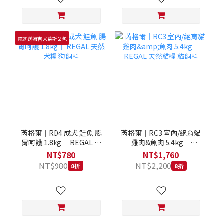
買就送姆吉犬慕斯２包
芮格爾｜RD4 成犬 鮭魚 腸
芮格爾｜RC3 室內/絕育貓
胃呵護 1.8kg｜ REGAL 天
雞肉&魚肉 5.4kg｜
然犬糧 狗飼料
REGAL 天然貓糧 貓飼料
NT$780
NT$1,760
NT$980
NT$2,200
8折
8折