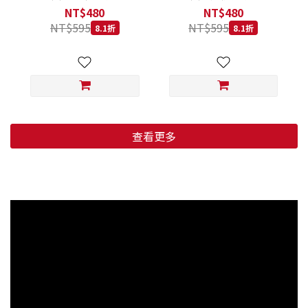
低穀鱈魚甜橙 小顆粒 800G
羊肉藍莓 小顆粒 800G
NT$480
NT$480
NT$595
NT$595
8.1折
8.1折
查看更多