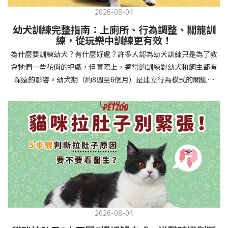
2026-08-04
幼犬訓練完整指南：上廁所、行為調整、關籠訓
練，從玩樂中訓練更有效！
為什麼要訓練幼犬？有什麼好處？許多人認為幼犬訓練只是為了教
會牠們一些花俏的把戲，但實際上，適當的訓練對幼犬和飼主都有
深遠的影響。幼犬期（約8週至6個月）是建立行為模式的關鍵時
期，這階段的訓練能奠定終身良好習慣的基礎，預防未來可能出現
的行為問題，並建立人犬間的健康關係。 建立安全健康的生活環境
透過基礎訓練，幼犬能學會家居規則，避免危險行為和破壞家具。
像是「不」和「放下」等指令可以阻止幼犬咬電線或誤食有害物
質，有效降低居家意外風險。規律的如廁訓練則能養成良好衛生習
慣，讓家中環境保持乾淨舒適。增強溝通與信任關係訓練過程就像
建立一種共同語言，幫助你和幼犬更好地理解彼此。當幼犬學會回
應你的指令，不只增加了互動機會，也建立了主人作為領導者的地
位。正向獎勵式訓練更能培養幼犬對你的信任感，強化情感連結，
創造更和諧的相處模式。培養社交技能與適應能力及早接觸各種環
2026-08-04
境和刺激，能幫助幼犬成長為自信穩定的成犬。適當的社會化訓練