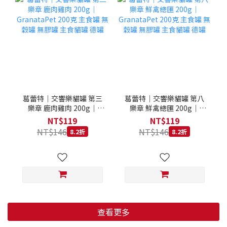
葛蕾特｜交響樂貓罐 第三
葛蕾特｜交響樂貓罐 第八
樂章 鹿肉雞肉 200g｜
樂章 鮮禽總匯 200g｜
GranataPet 200克 主食罐
GranataPet 200克 主食罐
NT$119
NT$119
無穀罐 無膠罐 主食貓罐 德
無穀罐 無膠罐 主食貓罐 德
NT$146
NT$146
8.2折
8.2折
罐
罐
查看更多