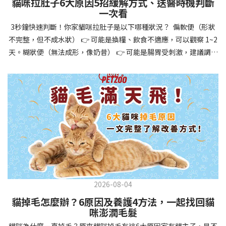
貓咪拉肚子6大原因5招緩解方式、送醫時機判斷
讓牠們學會如何與其他狗狗、動物和人類和平相處，減少恐懼或攻
一次看
擊行為。這種適應能力使幼犬未來能從容面對獸醫檢查、美容
3秒鐘快速判斷！你家貓咪拉肚子是以下哪種狀況？ 偏軟便（形狀
salon、寄宿或旅行等各種情境，大大提升生活品質。 訓練幼犬不只
不完整，但不成水狀） 👉 可能是換糧、飲食不適應，可以觀察 1~2
是教會指令，更是塑造性格和習慣的過程！ 透過耐心且一致的訓
天。糊狀便（無法成形，像奶昔） 👉 可能是腸胃受刺激，建議調整
練，你不僅能擁有一隻聽話的好狗狗，更能建立起相互尊重的終身
飲食、補充益生菌。水狀便（完全液體） 👉 可能是腸胃炎或感染，
伙伴關係。記住，現在投入的每一分鐘訓練，都將在未來十幾年的
若超過 24 小時沒改善，建議就醫。血便（帶血絲或黑色糞便） 👉
相處中獲得回報狗狗訓練指南，六步驟培養幼犬開始幼犬訓練時，
可能是嚴重腸胃問題，應立即帶去獸醫院！想知道貓咪拉肚子的真
系統性的方法能帶來最佳效果。從信任建立到習慣養成，每個階段
正原因，只要透過 5 個簡單步驟，就能判斷問題嚴重性，決定是否
都至關重要，缺一不可。良好的訓練應循序漸進，把握幼犬成長敏
需要就醫！接下來我們一起來看看該怎麼做吧！🐾 貓咪拉肚子怎麼
感期，以積極正向的方式引導。遵循這六個步驟，即使是第一次養
辦？5步驟判斷貓咪拉肚子是否需要馬上看醫生貓咪拉肚子的因素與
狗的新手，也能輕鬆將調皮的小狗訓練成聽話的好夥伴！建立信任
許多原因有關，更換食物、誤食異物或不乾淨的東西、寄生蟲、其
基礎 幼犬訓練的第一步不是教指令，而是建立信任。剛到新家的幼
他疾病。 5 步驟判斷貓咪拉肚子原因，要不要看醫生？當貓咪拉肚
犬可能感到緊張不安，給予適當空間適應環境很重要。用溫柔的聲
子時，不用慌張！透過以下 5 個步驟，就能快速判斷原因，並決定
音交談，提供安全舒適的窩，維持規律的餵食和如廁時間，讓幼犬
是否需要帶去獸醫院。📌 貓咪拉肚子判斷步驟1：觀察糞便的狀態：
感到安心。輕輕撫摸、溫柔擁抱，每天安排固定玩耍時間，這些都
2026-08-04
糞便質地是關鍵！不同形態代表不同的腸胃狀況📌 貓咪拉肚子判斷
能幫助建立初步的依附關係。教導基礎指令 當幼犬適應新環境並信
貓掉毛怎麼辦？6原因及養護4方法，一起找回貓
步驟2：回想最近的飲食變化：有沒有突然換飼料或罐頭？ 有沒有吃
任你後，可開始教導基本指令。從簡單的「坐下」開始，再逐步學
咪澎潤毛髮
到新零食或人類食物？ 是否誤食異物？📌 貓咪拉肚子判斷步驟3：
習「趴下」、「等待」和「過來」。每次訓練保持在5-10分鐘內，
貓咪為什麼一直掉毛？原來貓咪掉毛有這6大原因家有貓主子，是不