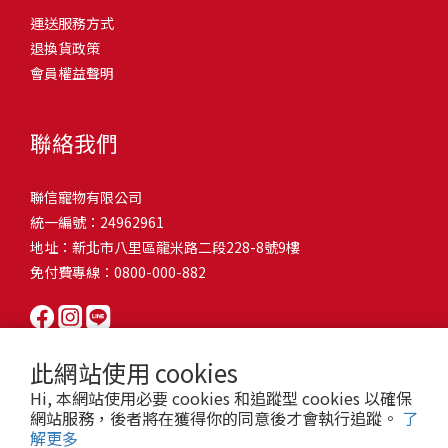
問題，才能避免小問題變大病！貓掉毛嚴重怎麼辦？4重點從日常生
有很大的關聯！冬天太冷，腸胃蠕動變慢，容易消化不良；夏天太
和獨立能力。 幼犬訓練常見問題Q1: 幾個月大的幼犬最適合開始訓
運送服務方式
的紙箱。建議一開始可以購買單價較低的入門款，觀察一下貓咪的
活中輕鬆改善看到滿屋子的貓毛是不是很抓狂？別擔心！其實只要
熱，水分流失快，腸道可能變得敏感，導致糞便變軟或拉稀。如果
練？A: 訓練可從幼犬到家首日開始（約8-10週大）。3-16週是社會
退換貨政策
使用狀況，再考慮購買「豪宅」！ 項目費用用品貓碗$300貓窩
透過一些簡單的日常照護方式，就能有效減少貓咪掉毛情況。從梳
換季時沒有適當調整環境，貓咪的腸胃就可能跟著「鬧脾氣」。冬
化黃金期，每次訓練控制在5-10分鐘內。Q2: 幼犬如廁訓練需要多久
會員權益聲明
$500貓跳台$1,500貓砂盆$500貓抓板$300外出籠$1,000一次性養貓
毛、洗澡到增加互動和營養調整，這些小撇步不僅能幫助貓咪維持
天注意保暖，提供暖墊、厚毯，避免冷風直吹。夏天補充水分，可
才能成功？A: 通常需要4-6個月，小型犬可能較慢。關鍵是固定時間
用品相關花費1：貓碗貓咪進食的物品，挑選上可偏向貓碗+有碗架
健康的皮毛，也能讓家裡的貓毛困擾大大減少！跟著以下重點一起
以加點湯罐、鮮食湯水，讓貓咪願意多喝水。避免冷熱交替太快，
帶出門，並立即獎勵正確行為。Q3: 幼犬亂咬家具怎麼辦？A: 提供專
的，可減少貓咪進食時的負擔。一次性養貓用品相關花費2：貓窩貓
行動吧！ 預防貓掉毛方法1：勤勞梳毛養貓必備神器就是各種梳子
像是開冷氣又突然關掉，容易讓貓咪腸胃受影響。重點提醒：換季
聯絡我們
屬啃咬玩具作替代品，發現不當啃咬時堅定說「不」，並引導至適
咪是非常需要安全感的動物，可以準備一個專屬他的「寶座」，當
啦！勤勞梳毛是最直接有效的掉毛控制方法。定期梳理可以幫貓咪
時，記得關心貓咪的腸胃狀況，適當調整環境，幫助毛孩適應！ 貓
合的玩具。確保足夠運動減少無聊行為。Q4: 如何阻止幼犬在家中亂
貓咪感到緊張或焦慮時可進到他的安全區域。一次性養貓用品相關
清除鬆動的死毛，減少牠們自行舔毛時吞入的毛球量，更能預防毛
咪拉肚子原因4. 寄生蟲或疾病感染貓咪如果持續拉肚子，甚至糞便
尿尿？A: 建立固定如廁時間表，成功時立即獎勵。限制活動範圍並
聯信寵物有限公司
花費3：貓跳台貓咪雖然不需要外出進行放電，但在家中還是需要擺
髮打結和皮膚問題。建議週期：短毛貓每週梳1-2次，長毛貓則建議
有血絲、異味特別重，那就要小心可能是 寄生蟲感染（如蛔蟲、鈎
密切監督。意外發生時不責罵，使用專用除臭劑徹底清理。Q5: 幼犬
統一編號：24962961
放高度適合的貓跳台提供貓咪玩耍，貓跳台與貓窩相同，能給予貓
2-3天梳一次。挑選合適的梳具也很重要，可以準備橡膠刷、鬃毛刷
蟲、球蟲）或腸胃炎、腸道疾病。這類情況會影響營養吸收，長期
一直吠叫怎麼辦？A: 找出原因（尋求注意力、警戒、焦慮）。訓練
地址：新北市八里區龍米路二段228-8號9樓
咪對於環境的安全感。一次性養貓用品相關花費4：貓砂盆貓咪排泄
或專用脫毛梳，依照毛質選擇。記得將梳毛變成愉快的日常儀式，
下來甚至可能造成貓咪消瘦、免疫力下降。定期驅蟲（幼貓建議每
「安靜」指令，停止吠叫時獎勵。避免對吠叫作出反應，確保充分
免付費專線：0800-000-882
用品，可選擇合適貓咪體型大小，不宜過小。一次性養貓用品相關
不僅能增加你們的互動時間，也讓貓咪享受被梳理的舒適感！預防
月一次，成貓每 3~6 個月一次）。觀察貓咪精神狀態，如果還伴隨
運動減少過度精力。Q6: 幼犬訓練中可以使用懲罰嗎？A: 不建議。正
花費5：貓抓板貓咪會有磨爪的習慣，為了我們的沙發或是地毯著
貓掉毛方法2：定期洗澡「貓咪會自己清潔，不需要洗澡」這個想法
嘔吐、食慾下降，務必儘早就醫。重點提醒：如果貓咪拉肚子超過 2
向獎勵比懲罰更有效且健康。懲罰可能導致恐懼或攻擊行為，破壞
想，需要準備一個能夠讓牠們放肆磨爪的貓抓板。一次性養貓用品
其實不完全正確哦！適當的洗澡能幫助貓咪清除死毛和皮屑，減少
天，或糞便異常，應立即帶去獸醫院檢查！ 貓咪拉肚子原因5. 情緒
信任關係。專注獎勵好行為，重新引導不良行為。Q7: 幼犬害怕其他
相關花費6：外出籠雖然貓咪平常不會外出，但當有美容或醫療需求
過敏原，特別是對長毛貓或油性皮膚的貓咪更有幫助。但注意，洗
壓力影響腸胃壓力不只影響人類，也會影響貓咪的腸胃！過度緊
狗狗怎麼辦？A: 循序漸進社交化，從友善成犬開始。不強迫互動，
此網站使用 cookies
時，外出籠就非常重要，平常也可以適度讓貓咪適應外出籠，避免
澡頻率不宜過高，一般室內貓咪1-3個月洗一次就足夠，過度洗澡反
張、焦慮、驚嚇（如煙火聲、大聲喧嘩），都可能讓貓咪拉肚子。
正面經驗後給予獎勵。考慮參加專業幼犬社交課程。Q8: 幼犬分離焦
Hi, 本網站使用必要 cookies 和追蹤型 cookies 以確保
緊急情況時，貓咪過度抗拒。總結來說貓咪在健康及用品的一次性
而會造成皮膚乾燥。選擇專為貓咪設計的溫和洗毛精，洗後一定要
尤其是個性敏感的貓咪，對變化的適應力比較低，壓力一大，腸胃
慮要如何處理？A: 練習短暫分離，逐漸延長。離開和返家時保持低
網站服務，後者將在獲得你的同意後才會執行追蹤。
了
費用大約落在 $ 7900~ $ 11600不等。雖說金額看起來不少，但以上
完全吹乾，避免濕毛造成皮膚問題。如果貓咪特別害怕洗澡，可以
就先「罷工」。減少壓力來源，盡量讓貓咪的作息固定。給貓咪陪
解更多
調。提供能分散注意力的玩具，建立可預測的離家儀式。每隻幼犬