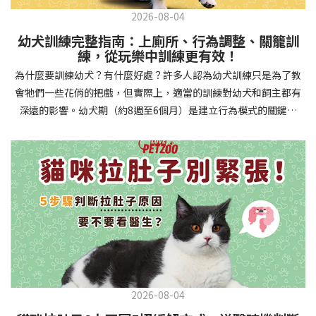
2026-08-04
幼犬訓練完整指南：上廁所、行為調整、關籠訓
練，從玩樂中訓練更有效！
為什麼要訓練幼犬？有什麼好處？許多人認為幼犬訓練只是為了教
會牠們一些花俏的把戲，但實際上，適當的訓練對幼犬和飼主都有
深遠的影響。幼犬期（約8週至6個月）是建立行為模式的關鍵時
期，這階段的訓練能奠定終身良好習慣的基礎，預防未來可能出現
的行為問題，並建立人犬間的健康關係。 建立安全健康的生活環境
透過基礎訓練，幼犬能學會家居規則，避免危險行為和破壞家具。
像是「不」和「放下」等指令可以阻止幼犬咬電線或誤食有害物
質，有效降低居家意外風險。規律的如廁訓練則能養成良好衛生習
慣，讓家中環境保持乾淨舒適。增強溝通與信任關係訓練過程就像
建立一種共同語言，幫助你和幼犬更好地理解彼此。當幼犬學會回
應你的指令，不只增加了互動機會，也建立了主人作為領導者的地
位。正向獎勵式訓練更能培養幼犬對你的信任感，強化情感連結，
創造更和諧的相處模式。培養社交技能與適應能力及早接觸各種環
2026-08-04
境和刺激，能幫助幼犬成長為自信穩定的成犬。適當的社會化訓練