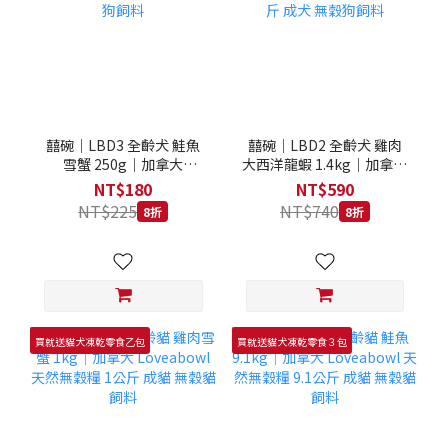
囍碗｜LBD3 全齡犬 鮭魚
囍碗｜LBD2 全齡犬 雞肉
雪蟹 250g｜加拿大
大西洋龍蝦 1.4kg｜加拿大
Loveabowl 天然無穀糧
Loveabowl 天然無穀糧
NT$180
NT$590
250克 成犬 無穀狗飼料
1.4公斤 成犬 無穀狗飼料
NT$225
NT$740
8折
8折
買就送貓犬凍乾零食乙包
買就送貓犬凍乾零食３包