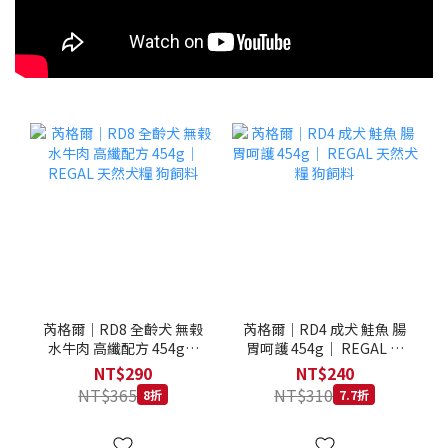
芮格爾｜RD8 全齡犬 無榖
芮格爾｜RD4 成犬 鮭魚 腸
水牛肉 高纖配方 454g｜
胃呵護 454g｜ REGAL 天
REGAL 天然犬糧 狗飼料
然犬糧 狗飼料
NT$290
NT$240
NT$365
NT$310
8折
7.7折