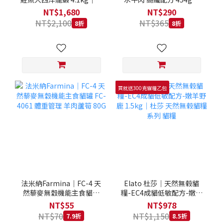
拿大 Loveabowl 天然無穀
REGAL 天然犬糧 狗飼料
NT$1,680
NT$290
糧 4.1公斤 成貓 無穀貓飼
NT$2,100
NT$365
8折
8折
料
買就送300克貓糧乙包
法米納Farmina｜FC-4 天
Elato 杜莎｜天然無榖貓
然藜麥無穀機能主食貓罐
糧-EC4成貓低敏配方-嫩羊
FC-4061 體重管理 羊肉蘆
野鹿 1.5kg｜杜莎 天然無
NT$55
NT$978
筍 80G
榖貓糧系列 貓糧
NT$70
NT$1,150
7.9折
8.5折