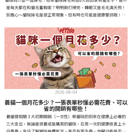
確認環境與生活作息：最近是否搬家、換貓砂、新成員加入？ 天氣
避免幼犬注意力分散。使用清晰一致的口令和手勢，成功時立即給
是每天都在和貓毛奮戰呢？明明剛打掃完，轉眼又是毛毛滿天飛！
是否有變化？ 飼主是否長時間外出？📌 貓咪拉肚子判斷步驟4：觀
予獎勵和讚美。記住，重複是學習的關鍵，每天多次短時間練習效
別擔心～貓咪掉毛是很正常現象，但有時也可能是健康警訊哦！以
察貓咪的精神與食慾：貓咪精神好嗎？、食慾是否正常？，可先觀
果最佳。調整日常行為除了基本指令，幼犬還需學習生活禮儀。如
下是常見的六大掉毛原因和實用改善妙招，讓毛孩健康、家裡乾淨
察 1~2 天，調整飲食、補充水分。如果貓咪 不吃不喝、 嗜睡、體重
廁訓練是優先項目—建立固定的如廁時間和地點，當幼犬正確如廁
兩全其美！貓咪掉毛原因1. 皮膚問題貓咪皮膚問題是造成掉毛的常
下降，表示身體狀況不佳，應儘快就醫！📌 貓咪拉肚子判斷步驟5：
時立即獎勵。另外要處理的常見問題包括咬人、啃咬家具和亂叫。
見兇手！皮膚發炎、感染或是長期搔癢，都會讓貓咪的毛髮失去健
檢查是否需要帶去看獸醫 如果拉肚子 1~2 次但精神好、食慾正常，
每當出現不當行為，給予適當替代品（如咬玩具代替咬手），並在
康光澤並大量脫落。常見的皮膚問題包括皮膚黴菌、細菌感染、疥
可以先觀察，如果腹瀉超過 48 小時或水狀腹瀉 + 嗜睡、食慾下降、
幼犬選擇正確行為時獎勵，這比責罵更有效。社交化訓練 兩個月大
癬蟲等寄生蟲，甚至是皮膚過度乾燥。如果發現貓咪皮膚有紅腫、
嘔吐 應立即就醫。 透過這 5 個步驟，你可以快速判斷貓咪拉肚子的
的幼犬正處於社會化黃金期，這階段的經驗將深刻影響未來性格。
結痂、脫屑或異常氣味，同時伴隨掉毛，建議盡快帶牠看獸醫哦！
原因與嚴重程度，確保毛孩的腸胃健康！如果不確定情況，還是建
安排幼犬接觸不同人類（包括兒童、戴眼鏡的人、使用拐杖的人
貓咪掉毛原因2. 過敏誰說只有人類會過敏？貓咪也會！貓咪可能對
議讓獸醫檢查，才能安心哦！🐾💖4種高風險群貓咪拉肚子要小心高
等）、各種動物、交通工具和環境聲音。起初保持在安全、受控的
環境中的塵蟎、花粉、清潔劑，甚至是食物中的某些成分產生過敏
風險貓咪包含：幼貓、老貓、懷孕貓、有慢性疾病貓，這些貓咪在
情境中，逐漸增加複雜度。每次正面社交體驗後給予獎勵，建立幼
反應。過敏症狀不只是打噴嚏、流眼淚，還會引起皮膚搔癢和掉毛
身體狀況出現警訊時要特別注意，如拉肚子次數超過2次以上，就建
犬對新事物的積極態度。進階技巧強化 基礎訓練穩固後，可以進入
問題。特別是食物過敏，更是常被忽略的掉毛元兇！如果貓咪經常
議直接尋求獸醫協助。2要訣判斷貓咪拉肚子要不要看醫生 高風險貓
更複雜的技巧訓練。這包括遠距離控制、不同干擾下的指令遵從、
2026-08-04
抓癢或舔舐特定部位，同時伴隨掉毛，很可能是過敏在作怪呢！貓
咪拉肚子次數超過2次以上，就建議直接尋求獸醫協助。正常且健康
多步驟動作等。使用延遲獎勵技巧，讓幼犬學會即使沒有立即獎勵
養貓一個月花多少？一張表單秒懂必需花費、可以
咪掉毛原因3. 營養不足貓咪的毛髮健康與營養息息相關！當貓咪飲
的貓咪，如拉肚子超過2-3天，建議直接尋求獸醫師協助。並記得提
也能保持良好行為。引入不同環境中的訓練，如公園、寵物店等，
省的開銷有哪些！
食中缺乏必要的蛋白質、脂肪酸（尤其是Omega-3和Omega-
供觀察紀錄給予獸醫師進行專業判斷。貓咪拉肚子但精神很好？如
幫助幼犬在各種情境下都能聽從指令。維持良好習慣 成功的訓練不
養貓健相關 3 大初期開銷（一次性）新貓咪的到來在健康上必備的
6）、維生素或礦物質時，毛髮就會變得乾燥、脆弱，容易斷裂脫
果飼主有發現貓咪拉肚子的情形，但貓咪的精神很好。有可能與飲
是一次性的，而是需要持續維護。即使幼犬已經掌握所有技能，也
三大支出，無論是領養或是購買的貓咪，在第一次的健康檢查上十
落。長期餵食低品質或不均衡的貓糧，可能使貓咪營養不良，進而
食方便相關，回想是否進食新的食物，或是正進行飼料更換的過
要定期複習，防止行為退化。將訓練融入日常生活，如出門前的
分重要。充分了解貓咪身體狀況，是否有寄生蟲、內臟功能是否健