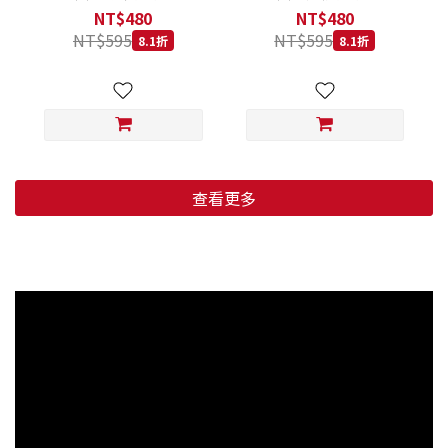
低穀鱈魚甜橙 小顆粒 800G
羊肉藍莓 小顆粒 800G
NT$480
NT$480
NT$595
NT$595
8.1折
8.1折
查看更多