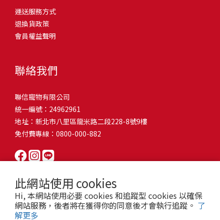
問題，才能避免小問題變大病！貓掉毛嚴重怎麼辦？4重點從日常生
有很大的關聯！冬天太冷，腸胃蠕動變慢，容易消化不良；夏天太
和獨立能力。 幼犬訓練常見問題Q1: 幾個月大的幼犬最適合開始訓
運送服務方式
的紙箱。建議一開始可以購買單價較低的入門款，觀察一下貓咪的
活中輕鬆改善看到滿屋子的貓毛是不是很抓狂？別擔心！其實只要
熱，水分流失快，腸道可能變得敏感，導致糞便變軟或拉稀。如果
練？A: 訓練可從幼犬到家首日開始（約8-10週大）。3-16週是社會
退換貨政策
使用狀況，再考慮購買「豪宅」！ 項目費用用品貓碗$300貓窩
透過一些簡單的日常照護方式，就能有效減少貓咪掉毛情況。從梳
換季時沒有適當調整環境，貓咪的腸胃就可能跟著「鬧脾氣」。冬
化黃金期，每次訓練控制在5-10分鐘內。Q2: 幼犬如廁訓練需要多久
會員權益聲明
$500貓跳台$1,500貓砂盆$500貓抓板$300外出籠$1,000一次性養貓
毛、洗澡到增加互動和營養調整，這些小撇步不僅能幫助貓咪維持
天注意保暖，提供暖墊、厚毯，避免冷風直吹。夏天補充水分，可
才能成功？A: 通常需要4-6個月，小型犬可能較慢。關鍵是固定時間
用品相關花費1：貓碗貓咪進食的物品，挑選上可偏向貓碗+有碗架
健康的皮毛，也能讓家裡的貓毛困擾大大減少！跟著以下重點一起
以加點湯罐、鮮食湯水，讓貓咪願意多喝水。避免冷熱交替太快，
帶出門，並立即獎勵正確行為。Q3: 幼犬亂咬家具怎麼辦？A: 提供專
的，可減少貓咪進食時的負擔。一次性養貓用品相關花費2：貓窩貓
行動吧！ 預防貓掉毛方法1：勤勞梳毛養貓必備神器就是各種梳子
像是開冷氣又突然關掉，容易讓貓咪腸胃受影響。重點提醒：換季
聯絡我們
屬啃咬玩具作替代品，發現不當啃咬時堅定說「不」，並引導至適
咪是非常需要安全感的動物，可以準備一個專屬他的「寶座」，當
啦！勤勞梳毛是最直接有效的掉毛控制方法。定期梳理可以幫貓咪
時，記得關心貓咪的腸胃狀況，適當調整環境，幫助毛孩適應！ 貓
合的玩具。確保足夠運動減少無聊行為。Q4: 如何阻止幼犬在家中亂
貓咪感到緊張或焦慮時可進到他的安全區域。一次性養貓用品相關
清除鬆動的死毛，減少牠們自行舔毛時吞入的毛球量，更能預防毛
咪拉肚子原因4. 寄生蟲或疾病感染貓咪如果持續拉肚子，甚至糞便
尿尿？A: 建立固定如廁時間表，成功時立即獎勵。限制活動範圍並
聯信寵物有限公司
花費3：貓跳台貓咪雖然不需要外出進行放電，但在家中還是需要擺
髮打結和皮膚問題。建議週期：短毛貓每週梳1-2次，長毛貓則建議
有血絲、異味特別重，那就要小心可能是 寄生蟲感染（如蛔蟲、鈎
密切監督。意外發生時不責罵，使用專用除臭劑徹底清理。Q5: 幼犬
統一編號：24962961
放高度適合的貓跳台提供貓咪玩耍，貓跳台與貓窩相同，能給予貓
2-3天梳一次。挑選合適的梳具也很重要，可以準備橡膠刷、鬃毛刷
蟲、球蟲）或腸胃炎、腸道疾病。這類情況會影響營養吸收，長期
一直吠叫怎麼辦？A: 找出原因（尋求注意力、警戒、焦慮）。訓練
地址：新北市八里區龍米路二段228-8號9樓
咪對於環境的安全感。一次性養貓用品相關花費4：貓砂盆貓咪排泄
或專用脫毛梳，依照毛質選擇。記得將梳毛變成愉快的日常儀式，
下來甚至可能造成貓咪消瘦、免疫力下降。定期驅蟲（幼貓建議每
「安靜」指令，停止吠叫時獎勵。避免對吠叫作出反應，確保充分
免付費專線：0800-000-882
用品，可選擇合適貓咪體型大小，不宜過小。一次性養貓用品相關
不僅能增加你們的互動時間，也讓貓咪享受被梳理的舒適感！預防
月一次，成貓每 3~6 個月一次）。觀察貓咪精神狀態，如果還伴隨
運動減少過度精力。Q6: 幼犬訓練中可以使用懲罰嗎？A: 不建議。正
花費5：貓抓板貓咪會有磨爪的習慣，為了我們的沙發或是地毯著
貓掉毛方法2：定期洗澡「貓咪會自己清潔，不需要洗澡」這個想法
嘔吐、食慾下降，務必儘早就醫。重點提醒：如果貓咪拉肚子超過 2
向獎勵比懲罰更有效且健康。懲罰可能導致恐懼或攻擊行為，破壞
想，需要準備一個能夠讓牠們放肆磨爪的貓抓板。一次性養貓用品
其實不完全正確哦！適當的洗澡能幫助貓咪清除死毛和皮屑，減少
天，或糞便異常，應立即帶去獸醫院檢查！ 貓咪拉肚子原因5. 情緒
信任關係。專注獎勵好行為，重新引導不良行為。Q7: 幼犬害怕其他
相關花費6：外出籠雖然貓咪平常不會外出，但當有美容或醫療需求
過敏原，特別是對長毛貓或油性皮膚的貓咪更有幫助。但注意，洗
壓力影響腸胃壓力不只影響人類，也會影響貓咪的腸胃！過度緊
狗狗怎麼辦？A: 循序漸進社交化，從友善成犬開始。不強迫互動，
此網站使用 cookies
時，外出籠就非常重要，平常也可以適度讓貓咪適應外出籠，避免
澡頻率不宜過高，一般室內貓咪1-3個月洗一次就足夠，過度洗澡反
張、焦慮、驚嚇（如煙火聲、大聲喧嘩），都可能讓貓咪拉肚子。
正面經驗後給予獎勵。考慮參加專業幼犬社交課程。Q8: 幼犬分離焦
Hi, 本網站使用必要 cookies 和追蹤型 cookies 以確保
緊急情況時，貓咪過度抗拒。總結來說貓咪在健康及用品的一次性
而會造成皮膚乾燥。選擇專為貓咪設計的溫和洗毛精，洗後一定要
尤其是個性敏感的貓咪，對變化的適應力比較低，壓力一大，腸胃
慮要如何處理？A: 練習短暫分離，逐漸延長。離開和返家時保持低
網站服務，後者將在獲得你的同意後才會執行追蹤。
了
費用大約落在 $ 7900~ $ 11600不等。雖說金額看起來不少，但以上
完全吹乾，避免濕毛造成皮膚問題。如果貓咪特別害怕洗澡，可以
就先「罷工」。減少壓力來源，盡量讓貓咪的作息固定。給貓咪陪
解更多
調。提供能分散注意力的玩具，建立可預測的離家儀式。每隻幼犬