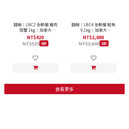
囍碗｜LBC2 全齡貓 雞肉
囍碗｜LBC4 全齡貓 鮭魚
雪蟹 1kg｜加拿大
9.1kg｜加拿大
Loveabowl 天然無穀糧 1
Loveabowl 天然無穀糧
NT$420
NT$2,880
公斤 成貓 無穀貓飼料
9.1公斤 成貓 無穀貓飼料
NT$525
NT$3,600
8折
8折
查看更多