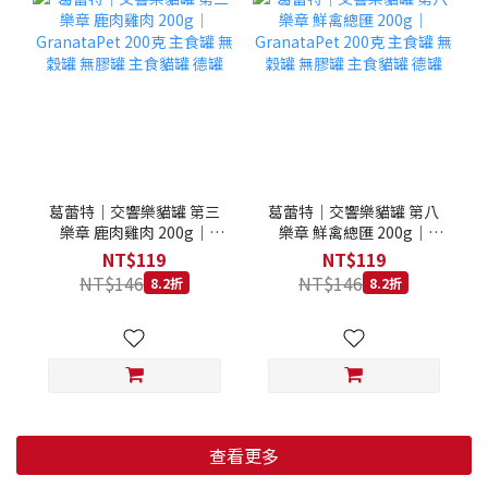
葛蕾特｜交響樂貓罐 第三
葛蕾特｜交響樂貓罐 第八
樂章 鹿肉雞肉 200g｜
樂章 鮮禽總匯 200g｜
GranataPet 200克 主食罐
GranataPet 200克 主食罐
NT$119
NT$119
無穀罐 無膠罐 主食貓罐 德
無穀罐 無膠罐 主食貓罐 德
NT$146
NT$146
8.2折
8.2折
罐
罐
查看更多