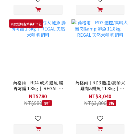
買就送姆吉犬慕斯２包
芮格爾｜RD4 成犬 鮭魚 腸
芮格爾｜RD3 體控/高齡犬
胃呵護 1.8kg｜ REGAL 天
雞肉&鯡魚 11.8kg｜
然犬糧 狗飼料
REGAL 天然犬糧 狗飼料
NT$780
NT$3,040
NT$980
NT$3,800
8折
8折