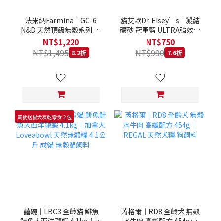
法米納Farmina｜GC-6
貓艾歐Dr. Elsey’s｜凝結
N&D 天然頂級無穀系列 室
礦砂 冠軍藍 ULTRA強效除
內/結紮貓 雞肉石榴 1.5KG
臭 40LB｜Cat Litter 40磅
NT$1,220
NT$750
貓砂 凝結礦砂 美國 艾爾博
NT$1,495
NT$990
8.2折
7.6折
士
買就送貓犬凍乾零食２包
囍碗｜LBC3 全齡貓 鯡魚
芮格爾｜RD8 全齡犬 無榖
鮭魚大西洋龍蝦 4.1kg｜加
水牛肉 高纖配方 454g｜