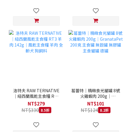
洛特夫 RAW TERNATIVE
葛蕾特｜精緻食光貓罐 8號
｜紐西蘭風乾主食糧 RT3
火雞蝦肉 200g｜
羊肉 142g｜風乾主食糧 羊
GranataPet 200克 主食罐
NT$279
NT$101
肉 全齡犬 狗飼料
無穀罐 無膠罐 主食貓罐 德
NT$330
NT$124
8.5折
8.2折
罐