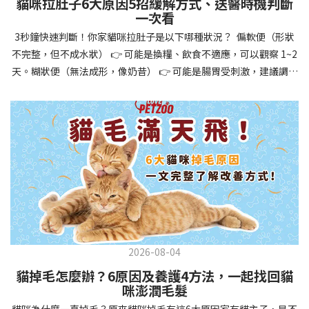
貓咪拉肚子6大原因5招緩解方式、送醫時機判斷
讓牠們學會如何與其他狗狗、動物和人類和平相處，減少恐懼或攻
一次看
擊行為。這種適應能力使幼犬未來能從容面對獸醫檢查、美容
3秒鐘快速判斷！你家貓咪拉肚子是以下哪種狀況？ 偏軟便（形狀
salon、寄宿或旅行等各種情境，大大提升生活品質。 訓練幼犬不只
不完整，但不成水狀） 👉 可能是換糧、飲食不適應，可以觀察 1~2
是教會指令，更是塑造性格和習慣的過程！ 透過耐心且一致的訓
天。糊狀便（無法成形，像奶昔） 👉 可能是腸胃受刺激，建議調整
練，你不僅能擁有一隻聽話的好狗狗，更能建立起相互尊重的終身
飲食、補充益生菌。水狀便（完全液體） 👉 可能是腸胃炎或感染，
伙伴關係。記住，現在投入的每一分鐘訓練，都將在未來十幾年的
若超過 24 小時沒改善，建議就醫。血便（帶血絲或黑色糞便） 👉
相處中獲得回報狗狗訓練指南，六步驟培養幼犬開始幼犬訓練時，
可能是嚴重腸胃問題，應立即帶去獸醫院！想知道貓咪拉肚子的真
系統性的方法能帶來最佳效果。從信任建立到習慣養成，每個階段
正原因，只要透過 5 個簡單步驟，就能判斷問題嚴重性，決定是否
都至關重要，缺一不可。良好的訓練應循序漸進，把握幼犬成長敏
需要就醫！接下來我們一起來看看該怎麼做吧！🐾 貓咪拉肚子怎麼
感期，以積極正向的方式引導。遵循這六個步驟，即使是第一次養
辦？5步驟判斷貓咪拉肚子是否需要馬上看醫生貓咪拉肚子的因素與
狗的新手，也能輕鬆將調皮的小狗訓練成聽話的好夥伴！建立信任
許多原因有關，更換食物、誤食異物或不乾淨的東西、寄生蟲、其
基礎 幼犬訓練的第一步不是教指令，而是建立信任。剛到新家的幼
他疾病。 5 步驟判斷貓咪拉肚子原因，要不要看醫生？當貓咪拉肚
犬可能感到緊張不安，給予適當空間適應環境很重要。用溫柔的聲
子時，不用慌張！透過以下 5 個步驟，就能快速判斷原因，並決定
音交談，提供安全舒適的窩，維持規律的餵食和如廁時間，讓幼犬
是否需要帶去獸醫院。📌 貓咪拉肚子判斷步驟1：觀察糞便的狀態：
感到安心。輕輕撫摸、溫柔擁抱，每天安排固定玩耍時間，這些都
2026-08-04
糞便質地是關鍵！不同形態代表不同的腸胃狀況📌 貓咪拉肚子判斷
能幫助建立初步的依附關係。教導基礎指令 當幼犬適應新環境並信
貓掉毛怎麼辦？6原因及養護4方法，一起找回貓
步驟2：回想最近的飲食變化：有沒有突然換飼料或罐頭？ 有沒有吃
任你後，可開始教導基本指令。從簡單的「坐下」開始，再逐步學
咪澎潤毛髮
到新零食或人類食物？ 是否誤食異物？📌 貓咪拉肚子判斷步驟3：
習「趴下」、「等待」和「過來」。每次訓練保持在5-10分鐘內，
貓咪為什麼一直掉毛？原來貓咪掉毛有這6大原因家有貓主子，是不