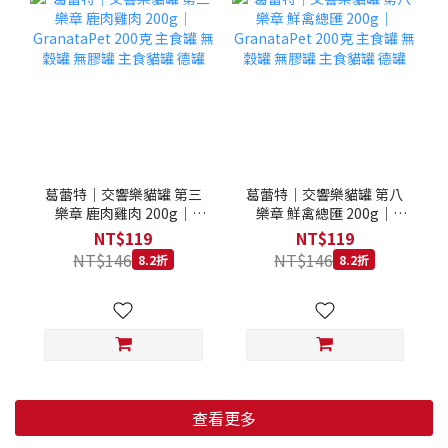
葛蕾特｜交響樂貓罐 第三
葛蕾特｜交響樂貓罐 第八
樂章 鹿肉雞肉 200g｜
樂章 鮮禽總匯 200g｜
GranataPet 200克 主食罐
GranataPet 200克 主食罐
NT$119
NT$119
無穀罐 無膠罐 主食貓罐 德
無穀罐 無膠罐 主食貓罐 德
NT$146
NT$146
8.2折
8.2折
罐
罐
查看更多