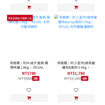
買就送姆吉犬慕斯２包
芮格爾｜RD4 成犬 鮭魚 腸
芮格爾｜RC3 室內/絕育貓
胃呵護 1.8kg｜ REGAL 天
雞肉&魚肉 5.4kg｜
然犬糧 狗飼料
REGAL 天然貓糧 貓飼料
NT$780
NT$1,760
NT$980
NT$2,200
8折
8折