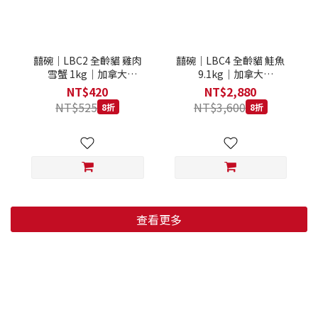
囍碗｜LBC2 全齡貓 雞肉
囍碗｜LBC4 全齡貓 鮭魚
雪蟹 1kg｜加拿大
9.1kg｜加拿大
Loveabowl 天然無穀糧 1
Loveabowl 天然無穀糧
NT$420
NT$2,880
公斤 成貓 無穀貓飼料
9.1公斤 成貓 無穀貓飼料
NT$525
NT$3,600
8折
8折
查看更多