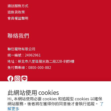
問題，才能避免小問題變大病！貓掉毛嚴重怎麼辦？4重點從日常生
有很大的關聯！冬天太冷，腸胃蠕動變慢，容易消化不良；夏天太
和獨立能力。 幼犬訓練常見問題Q1: 幾個月大的幼犬最適合開始訓
運送服務方式
的紙箱。建議一開始可以購買單價較低的入門款，觀察一下貓咪的
活中輕鬆改善看到滿屋子的貓毛是不是很抓狂？別擔心！其實只要
熱，水分流失快，腸道可能變得敏感，導致糞便變軟或拉稀。如果
練？A: 訓練可從幼犬到家首日開始（約8-10週大）。3-16週是社會
退換貨政策
使用狀況，再考慮購買「豪宅」！ 項目費用用品貓碗$300貓窩
透過一些簡單的日常照護方式，就能有效減少貓咪掉毛情況。從梳
換季時沒有適當調整環境，貓咪的腸胃就可能跟著「鬧脾氣」。冬
化黃金期，每次訓練控制在5-10分鐘內。Q2: 幼犬如廁訓練需要多久
會員權益聲明
$500貓跳台$1,500貓砂盆$500貓抓板$300外出籠$1,000一次性養貓
毛、洗澡到增加互動和營養調整，這些小撇步不僅能幫助貓咪維持
天注意保暖，提供暖墊、厚毯，避免冷風直吹。夏天補充水分，可
才能成功？A: 通常需要4-6個月，小型犬可能較慢。關鍵是固定時間
用品相關花費1：貓碗貓咪進食的物品，挑選上可偏向貓碗+有碗架
健康的皮毛，也能讓家裡的貓毛困擾大大減少！跟著以下重點一起
以加點湯罐、鮮食湯水，讓貓咪願意多喝水。避免冷熱交替太快，
帶出門，並立即獎勵正確行為。Q3: 幼犬亂咬家具怎麼辦？A: 提供專
的，可減少貓咪進食時的負擔。一次性養貓用品相關花費2：貓窩貓
行動吧！ 預防貓掉毛方法1：勤勞梳毛養貓必備神器就是各種梳子
像是開冷氣又突然關掉，容易讓貓咪腸胃受影響。重點提醒：換季
聯絡我們
屬啃咬玩具作替代品，發現不當啃咬時堅定說「不」，並引導至適
咪是非常需要安全感的動物，可以準備一個專屬他的「寶座」，當
啦！勤勞梳毛是最直接有效的掉毛控制方法。定期梳理可以幫貓咪
時，記得關心貓咪的腸胃狀況，適當調整環境，幫助毛孩適應！ 貓
合的玩具。確保足夠運動減少無聊行為。Q4: 如何阻止幼犬在家中亂
貓咪感到緊張或焦慮時可進到他的安全區域。一次性養貓用品相關
清除鬆動的死毛，減少牠們自行舔毛時吞入的毛球量，更能預防毛
咪拉肚子原因4. 寄生蟲或疾病感染貓咪如果持續拉肚子，甚至糞便
尿尿？A: 建立固定如廁時間表，成功時立即獎勵。限制活動範圍並
聯信寵物有限公司
花費3：貓跳台貓咪雖然不需要外出進行放電，但在家中還是需要擺
髮打結和皮膚問題。建議週期：短毛貓每週梳1-2次，長毛貓則建議
有血絲、異味特別重，那就要小心可能是 寄生蟲感染（如蛔蟲、鈎
密切監督。意外發生時不責罵，使用專用除臭劑徹底清理。Q5: 幼犬
統一編號：24962961
放高度適合的貓跳台提供貓咪玩耍，貓跳台與貓窩相同，能給予貓
2-3天梳一次。挑選合適的梳具也很重要，可以準備橡膠刷、鬃毛刷
蟲、球蟲）或腸胃炎、腸道疾病。這類情況會影響營養吸收，長期
一直吠叫怎麼辦？A: 找出原因（尋求注意力、警戒、焦慮）。訓練
地址：新北市八里區龍米路二段228-8號9樓
咪對於環境的安全感。一次性養貓用品相關花費4：貓砂盆貓咪排泄
或專用脫毛梳，依照毛質選擇。記得將梳毛變成愉快的日常儀式，
下來甚至可能造成貓咪消瘦、免疫力下降。定期驅蟲（幼貓建議每
「安靜」指令，停止吠叫時獎勵。避免對吠叫作出反應，確保充分
免付費專線：0800-000-882
用品，可選擇合適貓咪體型大小，不宜過小。一次性養貓用品相關
不僅能增加你們的互動時間，也讓貓咪享受被梳理的舒適感！預防
月一次，成貓每 3~6 個月一次）。觀察貓咪精神狀態，如果還伴隨
運動減少過度精力。Q6: 幼犬訓練中可以使用懲罰嗎？A: 不建議。正
花費5：貓抓板貓咪會有磨爪的習慣，為了我們的沙發或是地毯著
貓掉毛方法2：定期洗澡「貓咪會自己清潔，不需要洗澡」這個想法
嘔吐、食慾下降，務必儘早就醫。重點提醒：如果貓咪拉肚子超過 2
向獎勵比懲罰更有效且健康。懲罰可能導致恐懼或攻擊行為，破壞
想，需要準備一個能夠讓牠們放肆磨爪的貓抓板。一次性養貓用品
其實不完全正確哦！適當的洗澡能幫助貓咪清除死毛和皮屑，減少
天，或糞便異常，應立即帶去獸醫院檢查！ 貓咪拉肚子原因5. 情緒
信任關係。專注獎勵好行為，重新引導不良行為。Q7: 幼犬害怕其他
相關花費6：外出籠雖然貓咪平常不會外出，但當有美容或醫療需求
過敏原，特別是對長毛貓或油性皮膚的貓咪更有幫助。但注意，洗
壓力影響腸胃壓力不只影響人類，也會影響貓咪的腸胃！過度緊
狗狗怎麼辦？A: 循序漸進社交化，從友善成犬開始。不強迫互動，
此網站使用 cookies
時，外出籠就非常重要，平常也可以適度讓貓咪適應外出籠，避免
澡頻率不宜過高，一般室內貓咪1-3個月洗一次就足夠，過度洗澡反
張、焦慮、驚嚇（如煙火聲、大聲喧嘩），都可能讓貓咪拉肚子。
正面經驗後給予獎勵。考慮參加專業幼犬社交課程。Q8: 幼犬分離焦
Hi, 本網站使用必要 cookies 和追蹤型 cookies 以確保
緊急情況時，貓咪過度抗拒。總結來說貓咪在健康及用品的一次性
而會造成皮膚乾燥。選擇專為貓咪設計的溫和洗毛精，洗後一定要
尤其是個性敏感的貓咪，對變化的適應力比較低，壓力一大，腸胃
慮要如何處理？A: 練習短暫分離，逐漸延長。離開和返家時保持低
網站服務，後者將在獲得你的同意後才會執行追蹤。
了
費用大約落在 $ 7900~ $ 11600不等。雖說金額看起來不少，但以上
完全吹乾，避免濕毛造成皮膚問題。如果貓咪特別害怕洗澡，可以
就先「罷工」。減少壓力來源，盡量讓貓咪的作息固定。給貓咪陪
解更多
調。提供能分散注意力的玩具，建立可預測的離家儀式。每隻幼犬