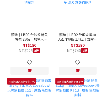
囍碗｜LBD3 全齡犬 鮭魚
囍碗｜LBD2 全齡犬 雞肉
雪蟹 250g｜加拿大
大西洋龍蝦 1.4kg｜加拿大
Loveabowl 天然無穀糧
Loveabowl 天然無穀糧
NT$180
NT$590
250克 成犬 無穀狗飼料
1.4公斤 成犬 無穀狗飼料
NT$225
NT$740
8折
8折
買就送貓犬凍乾零食乙包
買就送貓犬凍乾零食３包