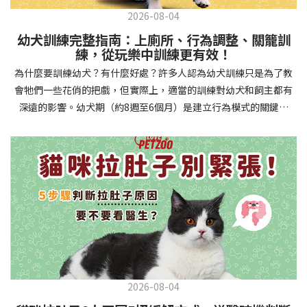
2026-08-04
幼犬訓練完整指南：上廁所、行為調整、關籠訓
練，從玩樂中訓練更有效！
為什麼要訓練幼犬？有什麼好處？許多人認為幼犬訓練只是為了教
會牠們一些花俏的把戲，但實際上，適當的訓練對幼犬和飼主都有
深遠的影響。幼犬期（約8週至6個月）是建立行為模式的關鍵時
期，這階段的訓練能奠定終身良好習慣的基礎，預防未來可能出現
的行為問題，並建立人犬間的健康關係。 建立安全健康的生活環境
透過基礎訓練，幼犬能學會家居規則，避免危險行為和破壞家具。
像是「不」和「放下」等指令可以阻止幼犬咬電線或誤食有害物
質，有效降低居家意外風險。規律的如廁訓練則能養成良好衛生習
慣，讓家中環境保持乾淨舒適。增強溝通與信任關係訓練過程就像
建立一種共同語言，幫助你和幼犬更好地理解彼此。當幼犬學會回
應你的指令，不只增加了互動機會，也建立了主人作為領導者的地
位。正向獎勵式訓練更能培養幼犬對你的信任感，強化情感連結，
創造更和諧的相處模式。培養社交技能與適應能力及早接觸各種環
2026-08-04
境和刺激，能幫助幼犬成長為自信穩定的成犬。適當的社會化訓練