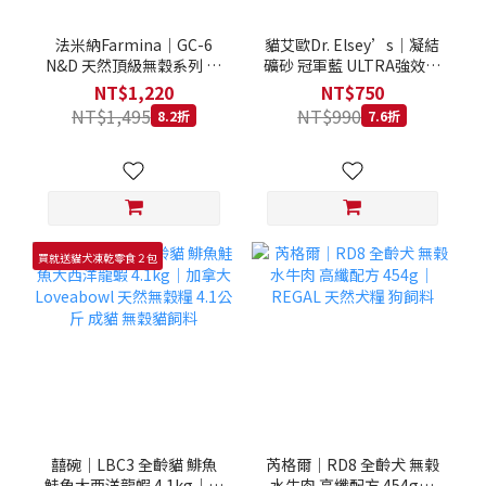
法米納Farmina｜GC-6
貓艾歐Dr. Elsey’s｜凝結
N&D 天然頂級無穀系列 室
礦砂 冠軍藍 ULTRA強效除
內/結紮貓 雞肉石榴 1.5KG
臭 40LB｜Cat Litter 40磅
NT$1,220
NT$750
貓砂 凝結礦砂 美國 艾爾博
NT$1,495
NT$990
8.2折
7.6折
士
買就送貓犬凍乾零食２包
囍碗｜LBC3 全齡貓 鯡魚
芮格爾｜RD8 全齡犬 無榖
鮭魚大西洋龍蝦 4.1kg｜加
水牛肉 高纖配方 454g｜