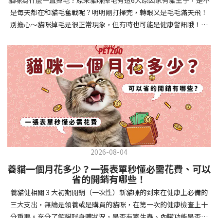
確認環境與生活作息：最近是否搬家、換貓砂、新成員加入？ 天氣
避免幼犬注意力分散。使用清晰一致的口令和手勢，成功時立即給
是每天都在和貓毛奮戰呢？明明剛打掃完，轉眼又是毛毛滿天飛！
是否有變化？ 飼主是否長時間外出？📌 貓咪拉肚子判斷步驟4：觀
予獎勵和讚美。記住，重複是學習的關鍵，每天多次短時間練習效
別擔心～貓咪掉毛是很正常現象，但有時也可能是健康警訊哦！以
察貓咪的精神與食慾：貓咪精神好嗎？、食慾是否正常？，可先觀
果最佳。調整日常行為除了基本指令，幼犬還需學習生活禮儀。如
下是常見的六大掉毛原因和實用改善妙招，讓毛孩健康、家裡乾淨
察 1~2 天，調整飲食、補充水分。如果貓咪 不吃不喝、 嗜睡、體重
廁訓練是優先項目—建立固定的如廁時間和地點，當幼犬正確如廁
兩全其美！貓咪掉毛原因1. 皮膚問題貓咪皮膚問題是造成掉毛的常
下降，表示身體狀況不佳，應儘快就醫！📌 貓咪拉肚子判斷步驟5：
時立即獎勵。另外要處理的常見問題包括咬人、啃咬家具和亂叫。
見兇手！皮膚發炎、感染或是長期搔癢，都會讓貓咪的毛髮失去健
檢查是否需要帶去看獸醫 如果拉肚子 1~2 次但精神好、食慾正常，
每當出現不當行為，給予適當替代品（如咬玩具代替咬手），並在
康光澤並大量脫落。常見的皮膚問題包括皮膚黴菌、細菌感染、疥
可以先觀察，如果腹瀉超過 48 小時或水狀腹瀉 + 嗜睡、食慾下降、
幼犬選擇正確行為時獎勵，這比責罵更有效。社交化訓練 兩個月大
癬蟲等寄生蟲，甚至是皮膚過度乾燥。如果發現貓咪皮膚有紅腫、
嘔吐 應立即就醫。 透過這 5 個步驟，你可以快速判斷貓咪拉肚子的
的幼犬正處於社會化黃金期，這階段的經驗將深刻影響未來性格。
結痂、脫屑或異常氣味，同時伴隨掉毛，建議盡快帶牠看獸醫哦！
原因與嚴重程度，確保毛孩的腸胃健康！如果不確定情況，還是建
安排幼犬接觸不同人類（包括兒童、戴眼鏡的人、使用拐杖的人
貓咪掉毛原因2. 過敏誰說只有人類會過敏？貓咪也會！貓咪可能對
議讓獸醫檢查，才能安心哦！🐾💖4種高風險群貓咪拉肚子要小心高
等）、各種動物、交通工具和環境聲音。起初保持在安全、受控的
環境中的塵蟎、花粉、清潔劑，甚至是食物中的某些成分產生過敏
風險貓咪包含：幼貓、老貓、懷孕貓、有慢性疾病貓，這些貓咪在
情境中，逐漸增加複雜度。每次正面社交體驗後給予獎勵，建立幼
反應。過敏症狀不只是打噴嚏、流眼淚，還會引起皮膚搔癢和掉毛
身體狀況出現警訊時要特別注意，如拉肚子次數超過2次以上，就建
犬對新事物的積極態度。進階技巧強化 基礎訓練穩固後，可以進入
問題。特別是食物過敏，更是常被忽略的掉毛元兇！如果貓咪經常
議直接尋求獸醫協助。2要訣判斷貓咪拉肚子要不要看醫生 高風險貓
更複雜的技巧訓練。這包括遠距離控制、不同干擾下的指令遵從、
2026-08-04
抓癢或舔舐特定部位，同時伴隨掉毛，很可能是過敏在作怪呢！貓
咪拉肚子次數超過2次以上，就建議直接尋求獸醫協助。正常且健康
多步驟動作等。使用延遲獎勵技巧，讓幼犬學會即使沒有立即獎勵
養貓一個月花多少？一張表單秒懂必需花費、可以
咪掉毛原因3. 營養不足貓咪的毛髮健康與營養息息相關！當貓咪飲
的貓咪，如拉肚子超過2-3天，建議直接尋求獸醫師協助。並記得提
也能保持良好行為。引入不同環境中的訓練，如公園、寵物店等，
省的開銷有哪些！
食中缺乏必要的蛋白質、脂肪酸（尤其是Omega-3和Omega-
供觀察紀錄給予獸醫師進行專業判斷。貓咪拉肚子但精神很好？如
幫助幼犬在各種情境下都能聽從指令。維持良好習慣 成功的訓練不
養貓健相關 3 大初期開銷（一次性）新貓咪的到來在健康上必備的
6）、維生素或礦物質時，毛髮就會變得乾燥、脆弱，容易斷裂脫
果飼主有發現貓咪拉肚子的情形，但貓咪的精神很好。有可能與飲
是一次性的，而是需要持續維護。即使幼犬已經掌握所有技能，也
三大支出，無論是領養或是購買的貓咪，在第一次的健康檢查上十
落。長期餵食低品質或不均衡的貓糧，可能使貓咪營養不良，進而
食方便相關，回想是否進食新的食物，或是正進行飼料更換的過
要定期複習，防止行為退化。將訓練融入日常生活，如出門前的
分重要。充分了解貓咪身體狀況，是否有寄生蟲、內臟功能是否健