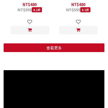
低穀鱈魚甜橙 小顆粒 800G
羊肉藍莓 小顆粒 800G
NT$480
NT$480
NT$595
NT$595
8.1折
8.1折
查看更多