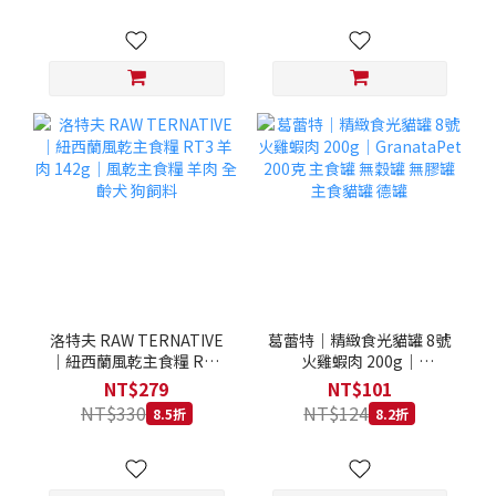
洛特夫 RAW TERNATIVE
葛蕾特｜精緻食光貓罐 8號
｜紐西蘭風乾主食糧 RT3
火雞蝦肉 200g｜
羊肉 142g｜風乾主食糧 羊
GranataPet 200克 主食罐
NT$279
NT$101
肉 全齡犬 狗飼料
無穀罐 無膠罐 主食貓罐 德
NT$330
NT$124
8.5折
8.2折
罐