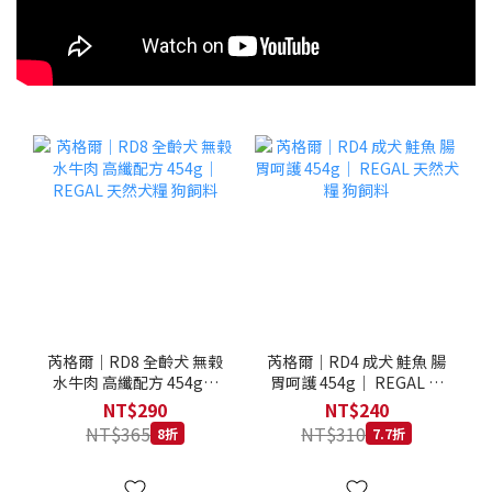
芮格爾｜RD8 全齡犬 無榖
芮格爾｜RD4 成犬 鮭魚 腸
水牛肉 高纖配方 454g｜
胃呵護 454g｜ REGAL 天
REGAL 天然犬糧 狗飼料
然犬糧 狗飼料
NT$290
NT$240
NT$365
NT$310
8折
7.7折