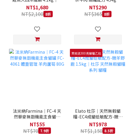
拿大 Loveabowl 天然無穀
REGAL 天然犬糧 狗飼料
NT$1,680
NT$290
糧 4.1公斤 成貓 無穀貓飼
NT$2,100
NT$365
8折
8折
料
買就送300克貓糧乙包
法米納Farmina｜FC-4 天
Elato 杜莎｜天然無榖貓
然藜麥無穀機能主食貓罐
糧-EC4成貓低敏配方-嫩羊
FC-4061 體重管理 羊肉蘆
野鹿 1.5kg｜杜莎 天然無
NT$55
NT$978
筍 80G
榖貓糧系列 貓糧
NT$70
NT$1,150
7.9折
8.5折