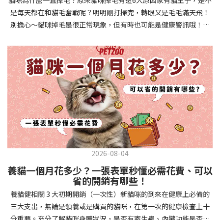
確認環境與生活作息：最近是否搬家、換貓砂、新成員加入？ 天氣
避免幼犬注意力分散。使用清晰一致的口令和手勢，成功時立即給
是每天都在和貓毛奮戰呢？明明剛打掃完，轉眼又是毛毛滿天飛！
是否有變化？ 飼主是否長時間外出？📌 貓咪拉肚子判斷步驟4：觀
予獎勵和讚美。記住，重複是學習的關鍵，每天多次短時間練習效
別擔心～貓咪掉毛是很正常現象，但有時也可能是健康警訊哦！以
察貓咪的精神與食慾：貓咪精神好嗎？、食慾是否正常？，可先觀
果最佳。調整日常行為除了基本指令，幼犬還需學習生活禮儀。如
下是常見的六大掉毛原因和實用改善妙招，讓毛孩健康、家裡乾淨
察 1~2 天，調整飲食、補充水分。如果貓咪 不吃不喝、 嗜睡、體重
廁訓練是優先項目—建立固定的如廁時間和地點，當幼犬正確如廁
兩全其美！貓咪掉毛原因1. 皮膚問題貓咪皮膚問題是造成掉毛的常
下降，表示身體狀況不佳，應儘快就醫！📌 貓咪拉肚子判斷步驟5：
時立即獎勵。另外要處理的常見問題包括咬人、啃咬家具和亂叫。
見兇手！皮膚發炎、感染或是長期搔癢，都會讓貓咪的毛髮失去健
檢查是否需要帶去看獸醫 如果拉肚子 1~2 次但精神好、食慾正常，
每當出現不當行為，給予適當替代品（如咬玩具代替咬手），並在
康光澤並大量脫落。常見的皮膚問題包括皮膚黴菌、細菌感染、疥
可以先觀察，如果腹瀉超過 48 小時或水狀腹瀉 + 嗜睡、食慾下降、
幼犬選擇正確行為時獎勵，這比責罵更有效。社交化訓練 兩個月大
癬蟲等寄生蟲，甚至是皮膚過度乾燥。如果發現貓咪皮膚有紅腫、
嘔吐 應立即就醫。 透過這 5 個步驟，你可以快速判斷貓咪拉肚子的
的幼犬正處於社會化黃金期，這階段的經驗將深刻影響未來性格。
結痂、脫屑或異常氣味，同時伴隨掉毛，建議盡快帶牠看獸醫哦！
原因與嚴重程度，確保毛孩的腸胃健康！如果不確定情況，還是建
安排幼犬接觸不同人類（包括兒童、戴眼鏡的人、使用拐杖的人
貓咪掉毛原因2. 過敏誰說只有人類會過敏？貓咪也會！貓咪可能對
議讓獸醫檢查，才能安心哦！🐾💖4種高風險群貓咪拉肚子要小心高
等）、各種動物、交通工具和環境聲音。起初保持在安全、受控的
環境中的塵蟎、花粉、清潔劑，甚至是食物中的某些成分產生過敏
風險貓咪包含：幼貓、老貓、懷孕貓、有慢性疾病貓，這些貓咪在
情境中，逐漸增加複雜度。每次正面社交體驗後給予獎勵，建立幼
反應。過敏症狀不只是打噴嚏、流眼淚，還會引起皮膚搔癢和掉毛
身體狀況出現警訊時要特別注意，如拉肚子次數超過2次以上，就建
犬對新事物的積極態度。進階技巧強化 基礎訓練穩固後，可以進入
問題。特別是食物過敏，更是常被忽略的掉毛元兇！如果貓咪經常
議直接尋求獸醫協助。2要訣判斷貓咪拉肚子要不要看醫生 高風險貓
更複雜的技巧訓練。這包括遠距離控制、不同干擾下的指令遵從、
2026-08-04
抓癢或舔舐特定部位，同時伴隨掉毛，很可能是過敏在作怪呢！貓
咪拉肚子次數超過2次以上，就建議直接尋求獸醫協助。正常且健康
多步驟動作等。使用延遲獎勵技巧，讓幼犬學會即使沒有立即獎勵
養貓一個月花多少？一張表單秒懂必需花費、可以
咪掉毛原因3. 營養不足貓咪的毛髮健康與營養息息相關！當貓咪飲
的貓咪，如拉肚子超過2-3天，建議直接尋求獸醫師協助。並記得提
也能保持良好行為。引入不同環境中的訓練，如公園、寵物店等，
省的開銷有哪些！
食中缺乏必要的蛋白質、脂肪酸（尤其是Omega-3和Omega-
供觀察紀錄給予獸醫師進行專業判斷。貓咪拉肚子但精神很好？如
幫助幼犬在各種情境下都能聽從指令。維持良好習慣 成功的訓練不
養貓健相關 3 大初期開銷（一次性）新貓咪的到來在健康上必備的
6）、維生素或礦物質時，毛髮就會變得乾燥、脆弱，容易斷裂脫
果飼主有發現貓咪拉肚子的情形，但貓咪的精神很好。有可能與飲
是一次性的，而是需要持續維護。即使幼犬已經掌握所有技能，也
三大支出，無論是領養或是購買的貓咪，在第一次的健康檢查上十
落。長期餵食低品質或不均衡的貓糧，可能使貓咪營養不良，進而
食方便相關，回想是否進食新的食物，或是正進行飼料更換的過
要定期複習，防止行為退化。將訓練融入日常生活，如出門前的
分重要。充分了解貓咪身體狀況，是否有寄生蟲、內臟功能是否健