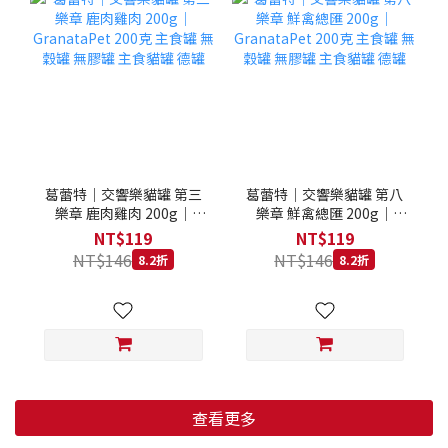
葛蕾特｜交響樂貓罐 第三
葛蕾特｜交響樂貓罐 第八
樂章 鹿肉雞肉 200g｜
樂章 鮮禽總匯 200g｜
GranataPet 200克 主食罐
GranataPet 200克 主食罐
NT$119
NT$119
無穀罐 無膠罐 主食貓罐 德
無穀罐 無膠罐 主食貓罐 德
NT$146
NT$146
8.2折
8.2折
罐
罐
查看更多