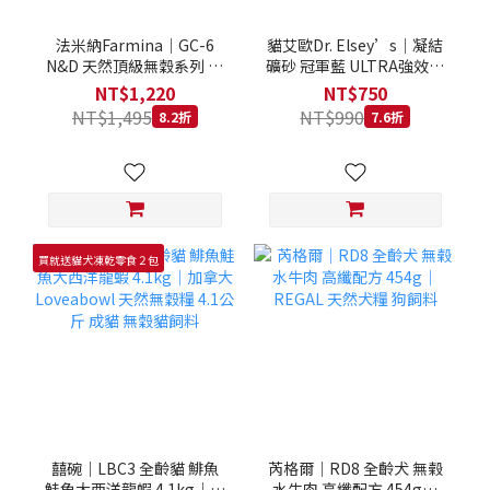
法米納Farmina｜GC-6
貓艾歐Dr. Elsey’s｜凝結
N&D 天然頂級無穀系列 室
礦砂 冠軍藍 ULTRA強效除
內/結紮貓 雞肉石榴 1.5KG
臭 40LB｜Cat Litter 40磅
NT$1,220
NT$750
貓砂 凝結礦砂 美國 艾爾博
NT$1,495
NT$990
8.2折
7.6折
士
買就送貓犬凍乾零食２包
囍碗｜LBC3 全齡貓 鯡魚
芮格爾｜RD8 全齡犬 無榖
鮭魚大西洋龍蝦 4.1kg｜加
水牛肉 高纖配方 454g｜