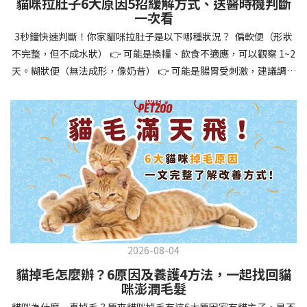
貓咪拉肚子6大原因5招緩解方式、送醫時機判斷
讓牠們學會如何與其他狗狗、動物和人類和平相處，減少恐懼或攻
一次看
擊行為。這種適應能力使幼犬未來能從容面對獸醫檢查、美容
3秒鐘快速判斷！你家貓咪拉肚子是以下哪種狀況？ 偏軟便（形狀
salon、寄宿或旅行等各種情境，大大提升生活品質。 訓練幼犬不只
不完整，但不成水狀） 👉 可能是換糧、飲食不適應，可以觀察 1~2
是教會指令，更是塑造性格和習慣的過程！ 透過耐心且一致的訓
天。糊狀便（無法成形，像奶昔） 👉 可能是腸胃受刺激，建議調整
練，你不僅能擁有一隻聽話的好狗狗，更能建立起相互尊重的終身
飲食、補充益生菌。水狀便（完全液體） 👉 可能是腸胃炎或感染，
伙伴關係。記住，現在投入的每一分鐘訓練，都將在未來十幾年的
若超過 24 小時沒改善，建議就醫。血便（帶血絲或黑色糞便） 👉
相處中獲得回報狗狗訓練指南，六步驟培養幼犬開始幼犬訓練時，
可能是嚴重腸胃問題，應立即帶去獸醫院！想知道貓咪拉肚子的真
系統性的方法能帶來最佳效果。從信任建立到習慣養成，每個階段
正原因，只要透過 5 個簡單步驟，就能判斷問題嚴重性，決定是否
都至關重要，缺一不可。良好的訓練應循序漸進，把握幼犬成長敏
需要就醫！接下來我們一起來看看該怎麼做吧！🐾 貓咪拉肚子怎麼
感期，以積極正向的方式引導。遵循這六個步驟，即使是第一次養
辦？5步驟判斷貓咪拉肚子是否需要馬上看醫生貓咪拉肚子的因素與
狗的新手，也能輕鬆將調皮的小狗訓練成聽話的好夥伴！建立信任
許多原因有關，更換食物、誤食異物或不乾淨的東西、寄生蟲、其
基礎 幼犬訓練的第一步不是教指令，而是建立信任。剛到新家的幼
他疾病。 5 步驟判斷貓咪拉肚子原因，要不要看醫生？當貓咪拉肚
犬可能感到緊張不安，給予適當空間適應環境很重要。用溫柔的聲
子時，不用慌張！透過以下 5 個步驟，就能快速判斷原因，並決定
音交談，提供安全舒適的窩，維持規律的餵食和如廁時間，讓幼犬
是否需要帶去獸醫院。📌 貓咪拉肚子判斷步驟1：觀察糞便的狀態：
感到安心。輕輕撫摸、溫柔擁抱，每天安排固定玩耍時間，這些都
2026-08-04
糞便質地是關鍵！不同形態代表不同的腸胃狀況📌 貓咪拉肚子判斷
能幫助建立初步的依附關係。教導基礎指令 當幼犬適應新環境並信
貓掉毛怎麼辦？6原因及養護4方法，一起找回貓
步驟2：回想最近的飲食變化：有沒有突然換飼料或罐頭？ 有沒有吃
任你後，可開始教導基本指令。從簡單的「坐下」開始，再逐步學
咪澎潤毛髮
到新零食或人類食物？ 是否誤食異物？📌 貓咪拉肚子判斷步驟3：
習「趴下」、「等待」和「過來」。每次訓練保持在5-10分鐘內，
貓咪為什麼一直掉毛？原來貓咪掉毛有這6大原因家有貓主子，是不