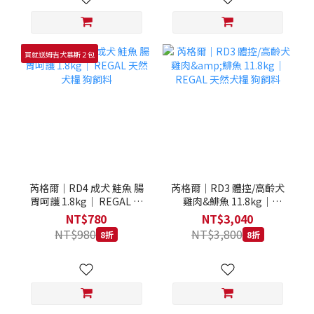
買就送姆吉犬慕斯２包
芮格爾｜RD4 成犬 鮭魚 腸
芮格爾｜RD3 體控/高齡犬
胃呵護 1.8kg｜ REGAL 天
雞肉&鯡魚 11.8kg｜
然犬糧 狗飼料
REGAL 天然犬糧 狗飼料
NT$780
NT$3,040
NT$980
NT$3,800
8折
8折