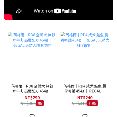
芮格爾｜RD8 全齡犬 無榖
芮格爾｜RD4 成犬 鮭魚 腸
水牛肉 高纖配方 454g｜
胃呵護 454g｜ REGAL 天
REGAL 天然犬糧 狗飼料
然犬糧 狗飼料
NT$290
NT$240
NT$365
NT$310
8折
7.7折