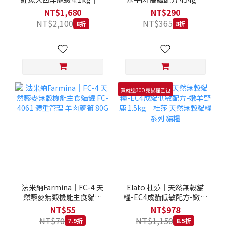
拿大 Loveabowl 天然無穀
REGAL 天然犬糧 狗飼料
NT$1,680
NT$290
糧 4.1公斤 成貓 無穀貓飼
NT$2,100
NT$365
8折
8折
料
買就送300克貓糧乙包
法米納Farmina｜FC-4 天
Elato 杜莎｜天然無榖貓
然藜麥無穀機能主食貓罐
糧-EC4成貓低敏配方-嫩羊
FC-4061 體重管理 羊肉蘆
野鹿 1.5kg｜杜莎 天然無
NT$55
NT$978
筍 80G
榖貓糧系列 貓糧
NT$70
NT$1,150
7.9折
8.5折