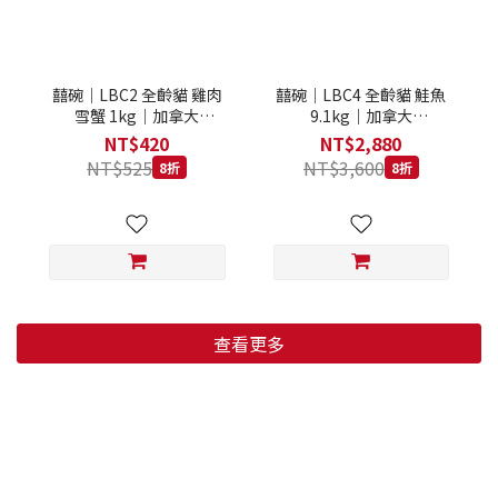
囍碗｜LBC2 全齡貓 雞肉
囍碗｜LBC4 全齡貓 鮭魚
雪蟹 1kg｜加拿大
9.1kg｜加拿大
Loveabowl 天然無穀糧 1
Loveabowl 天然無穀糧
NT$420
NT$2,880
公斤 成貓 無穀貓飼料
9.1公斤 成貓 無穀貓飼料
NT$525
NT$3,600
8折
8折
查看更多