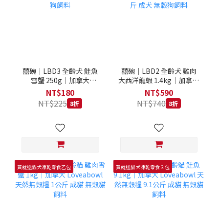
囍碗｜LBD3 全齡犬 鮭魚
囍碗｜LBD2 全齡犬 雞肉
雪蟹 250g｜加拿大
大西洋龍蝦 1.4kg｜加拿大
Loveabowl 天然無穀糧
Loveabowl 天然無穀糧
NT$180
NT$590
250克 成犬 無穀狗飼料
1.4公斤 成犬 無穀狗飼料
NT$225
NT$740
8折
8折
買就送貓犬凍乾零食乙包
買就送貓犬凍乾零食３包