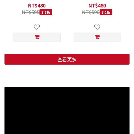
低穀鱈魚甜橙 小顆粒 800G
羊肉藍莓 小顆粒 800G
NT$480
NT$480
NT$595
NT$595
8.1折
8.1折
查看更多