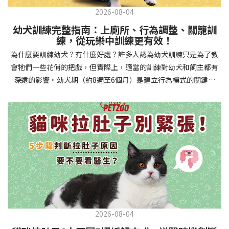
2026-08-04
幼犬訓練完整指南：上廁所、行為調整、關籠訓
練，從玩樂中訓練更有效！
為什麼要訓練幼犬？有什麼好處？許多人認為幼犬訓練只是為了教
會牠們一些花俏的把戲，但實際上，適當的訓練對幼犬和飼主都有
深遠的影響。幼犬期（約8週至6個月）是建立行為模式的關鍵時
期，這階段的訓練能奠定終身良好習慣的基礎，預防未來可能出現
的行為問題，並建立人犬間的健康關係。 建立安全健康的生活環境
透過基礎訓練，幼犬能學會家居規則，避免危險行為和破壞家具。
像是「不」和「放下」等指令可以阻止幼犬咬電線或誤食有害物
質，有效降低居家意外風險。規律的如廁訓練則能養成良好衛生習
慣，讓家中環境保持乾淨舒適。增強溝通與信任關係訓練過程就像
建立一種共同語言，幫助你和幼犬更好地理解彼此。當幼犬學會回
應你的指令，不只增加了互動機會，也建立了主人作為領導者的地
位。正向獎勵式訓練更能培養幼犬對你的信任感，強化情感連結，
創造更和諧的相處模式。培養社交技能與適應能力及早接觸各種環
2026-08-04
境和刺激，能幫助幼犬成長為自信穩定的成犬。適當的社會化訓練