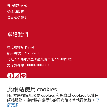
問題，才能避免小問題變大病！貓掉毛嚴重怎麼辦？4重點從日常生
有很大的關聯！冬天太冷，腸胃蠕動變慢，容易消化不良；夏天太
和獨立能力。 幼犬訓練常見問題Q1: 幾個月大的幼犬最適合開始訓
運送服務方式
的紙箱。建議一開始可以購買單價較低的入門款，觀察一下貓咪的
活中輕鬆改善看到滿屋子的貓毛是不是很抓狂？別擔心！其實只要
熱，水分流失快，腸道可能變得敏感，導致糞便變軟或拉稀。如果
練？A: 訓練可從幼犬到家首日開始（約8-10週大）。3-16週是社會
退換貨政策
使用狀況，再考慮購買「豪宅」！ 項目費用用品貓碗$300貓窩
透過一些簡單的日常照護方式，就能有效減少貓咪掉毛情況。從梳
換季時沒有適當調整環境，貓咪的腸胃就可能跟著「鬧脾氣」。冬
化黃金期，每次訓練控制在5-10分鐘內。Q2: 幼犬如廁訓練需要多久
會員權益聲明
$500貓跳台$1,500貓砂盆$500貓抓板$300外出籠$1,000一次性養貓
毛、洗澡到增加互動和營養調整，這些小撇步不僅能幫助貓咪維持
天注意保暖，提供暖墊、厚毯，避免冷風直吹。夏天補充水分，可
才能成功？A: 通常需要4-6個月，小型犬可能較慢。關鍵是固定時間
用品相關花費1：貓碗貓咪進食的物品，挑選上可偏向貓碗+有碗架
健康的皮毛，也能讓家裡的貓毛困擾大大減少！跟著以下重點一起
以加點湯罐、鮮食湯水，讓貓咪願意多喝水。避免冷熱交替太快，
帶出門，並立即獎勵正確行為。Q3: 幼犬亂咬家具怎麼辦？A: 提供專
的，可減少貓咪進食時的負擔。一次性養貓用品相關花費2：貓窩貓
行動吧！ 預防貓掉毛方法1：勤勞梳毛養貓必備神器就是各種梳子
像是開冷氣又突然關掉，容易讓貓咪腸胃受影響。重點提醒：換季
聯絡我們
屬啃咬玩具作替代品，發現不當啃咬時堅定說「不」，並引導至適
咪是非常需要安全感的動物，可以準備一個專屬他的「寶座」，當
啦！勤勞梳毛是最直接有效的掉毛控制方法。定期梳理可以幫貓咪
時，記得關心貓咪的腸胃狀況，適當調整環境，幫助毛孩適應！ 貓
合的玩具。確保足夠運動減少無聊行為。Q4: 如何阻止幼犬在家中亂
貓咪感到緊張或焦慮時可進到他的安全區域。一次性養貓用品相關
清除鬆動的死毛，減少牠們自行舔毛時吞入的毛球量，更能預防毛
咪拉肚子原因4. 寄生蟲或疾病感染貓咪如果持續拉肚子，甚至糞便
尿尿？A: 建立固定如廁時間表，成功時立即獎勵。限制活動範圍並
聯信寵物有限公司
花費3：貓跳台貓咪雖然不需要外出進行放電，但在家中還是需要擺
髮打結和皮膚問題。建議週期：短毛貓每週梳1-2次，長毛貓則建議
有血絲、異味特別重，那就要小心可能是 寄生蟲感染（如蛔蟲、鈎
密切監督。意外發生時不責罵，使用專用除臭劑徹底清理。Q5: 幼犬
統一編號：24962961
放高度適合的貓跳台提供貓咪玩耍，貓跳台與貓窩相同，能給予貓
2-3天梳一次。挑選合適的梳具也很重要，可以準備橡膠刷、鬃毛刷
蟲、球蟲）或腸胃炎、腸道疾病。這類情況會影響營養吸收，長期
一直吠叫怎麼辦？A: 找出原因（尋求注意力、警戒、焦慮）。訓練
地址：新北市八里區龍米路二段228-8號9樓
咪對於環境的安全感。一次性養貓用品相關花費4：貓砂盆貓咪排泄
或專用脫毛梳，依照毛質選擇。記得將梳毛變成愉快的日常儀式，
下來甚至可能造成貓咪消瘦、免疫力下降。定期驅蟲（幼貓建議每
「安靜」指令，停止吠叫時獎勵。避免對吠叫作出反應，確保充分
免付費專線：0800-000-882
用品，可選擇合適貓咪體型大小，不宜過小。一次性養貓用品相關
不僅能增加你們的互動時間，也讓貓咪享受被梳理的舒適感！預防
月一次，成貓每 3~6 個月一次）。觀察貓咪精神狀態，如果還伴隨
運動減少過度精力。Q6: 幼犬訓練中可以使用懲罰嗎？A: 不建議。正
花費5：貓抓板貓咪會有磨爪的習慣，為了我們的沙發或是地毯著
貓掉毛方法2：定期洗澡「貓咪會自己清潔，不需要洗澡」這個想法
嘔吐、食慾下降，務必儘早就醫。重點提醒：如果貓咪拉肚子超過 2
向獎勵比懲罰更有效且健康。懲罰可能導致恐懼或攻擊行為，破壞
想，需要準備一個能夠讓牠們放肆磨爪的貓抓板。一次性養貓用品
其實不完全正確哦！適當的洗澡能幫助貓咪清除死毛和皮屑，減少
天，或糞便異常，應立即帶去獸醫院檢查！ 貓咪拉肚子原因5. 情緒
信任關係。專注獎勵好行為，重新引導不良行為。Q7: 幼犬害怕其他
相關花費6：外出籠雖然貓咪平常不會外出，但當有美容或醫療需求
過敏原，特別是對長毛貓或油性皮膚的貓咪更有幫助。但注意，洗
壓力影響腸胃壓力不只影響人類，也會影響貓咪的腸胃！過度緊
狗狗怎麼辦？A: 循序漸進社交化，從友善成犬開始。不強迫互動，
此網站使用 cookies
時，外出籠就非常重要，平常也可以適度讓貓咪適應外出籠，避免
澡頻率不宜過高，一般室內貓咪1-3個月洗一次就足夠，過度洗澡反
張、焦慮、驚嚇（如煙火聲、大聲喧嘩），都可能讓貓咪拉肚子。
正面經驗後給予獎勵。考慮參加專業幼犬社交課程。Q8: 幼犬分離焦
Hi, 本網站使用必要 cookies 和追蹤型 cookies 以確保
緊急情況時，貓咪過度抗拒。總結來說貓咪在健康及用品的一次性
而會造成皮膚乾燥。選擇專為貓咪設計的溫和洗毛精，洗後一定要
尤其是個性敏感的貓咪，對變化的適應力比較低，壓力一大，腸胃
慮要如何處理？A: 練習短暫分離，逐漸延長。離開和返家時保持低
網站服務，後者將在獲得你的同意後才會執行追蹤。
了
費用大約落在 $ 7900~ $ 11600不等。雖說金額看起來不少，但以上
完全吹乾，避免濕毛造成皮膚問題。如果貓咪特別害怕洗澡，可以
就先「罷工」。減少壓力來源，盡量讓貓咪的作息固定。給貓咪陪
解更多
調。提供能分散注意力的玩具，建立可預測的離家儀式。每隻幼犬