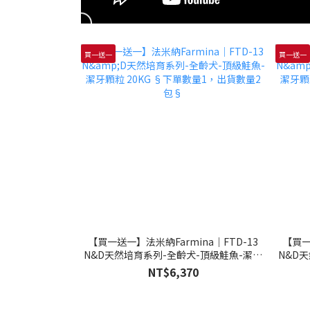
買一送一
買一送一
【買一送一】法米納Farmina｜FTD-13
【買一
N&D天然培育系列-全齡犬-頂級鮭魚-潔牙
N&D
顆粒 20KG §下單數量1，出貨數量2包§
顆粒 
NT$6,370