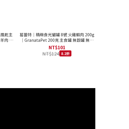
西蘭風乾主
葛蕾特｜精緻食光貓罐 8號 火雞蝦肉 200g
 羊肉 全
｜GranataPet 200克 主食罐 無穀罐 無膠
罐 主食貓罐 德罐
NT$101
NT$124
8.2折