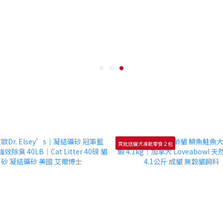
買就送貓犬凍乾零食２包