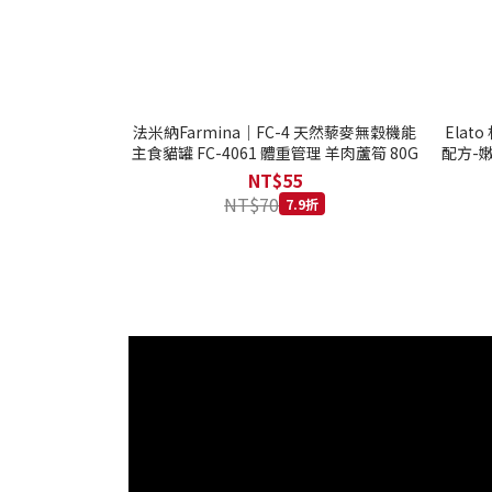
法米納Farmina｜FC-4 天然藜麥無穀機能
Ela
主食貓罐 FC-4061 體重管理 羊肉蘆筍 80G
配方-嫩
NT$55
NT$70
7.9折