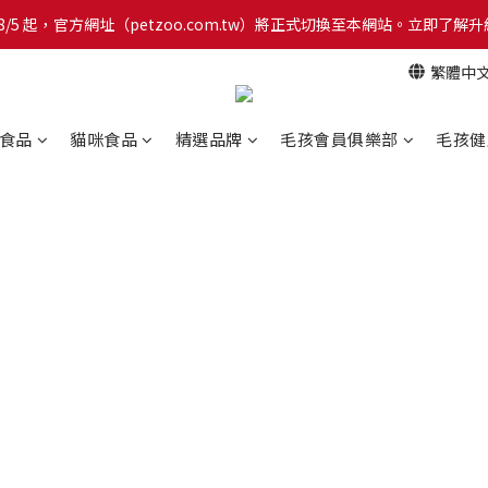
網！8/5 起，官方網址（petzoo.com.tw）將正式切換至本網站。立即
【新朋友見面禮】現在註冊即領 $100 購物金！全館滿 $1,500 享免運優惠 
繁體中
網！8/5 起，官方網址（petzoo.com.tw）將正式切換至本網站。立即
食品
貓咪食品
精選品牌
毛孩會員俱樂部
毛孩健