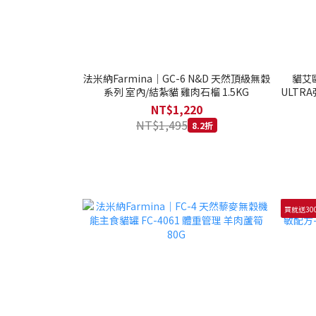
法米納Farmina｜GC-6 N&D 天然頂級無穀
貓艾歐
系列 室內/結紮貓 雞肉石榴 1.5KG
ULTRA
NT$1,220
NT$1,495
8.2折
買就送30