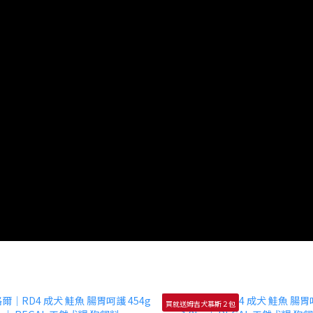
買就送姆吉犬慕斯２包