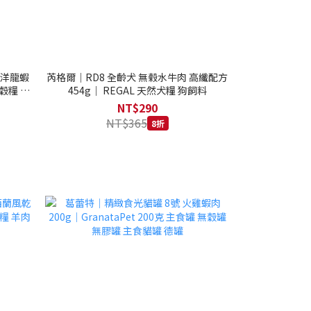
西洋龍蝦
芮格爾｜RD8 全齡犬 無榖水牛肉 高纖配方
穀糧 4.1
454g｜ REGAL 天然犬糧 狗飼料
NT$290
NT$365
8折