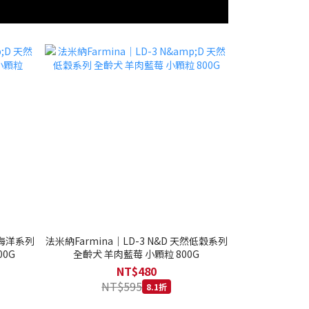
然海洋系列
法米納Farmina｜LD-3 N&D 天然低穀系列
0G
全齡犬 羊肉藍莓 小顆粒 800G
NT$480
NT$595
8.1折