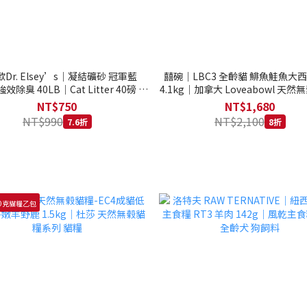
Dr. Elsey’s｜凝結礦砂 冠軍藍
囍碗｜LBC3 全齡貓 鯡魚鮭魚大
強效除臭 40LB｜Cat Litter 40磅 貓
4.1kg｜加拿大 Loveabowl 天然無
砂 凝結礦砂 美國 艾爾博士
公斤 成貓 無穀貓飼料
NT$750
NT$1,680
NT$990
NT$2,100
7.6折
8折
0克貓糧乙包