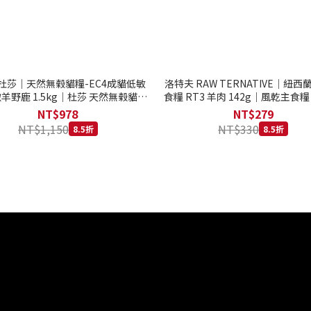
to 杜莎｜天然無榖貓糧-EC4成貓低敏
洛特夫 RAW TERNATIVE｜紐
羊野鹿 1.5kg｜杜莎 天然無榖貓糧
食糧 RT3 羊肉 142g｜風乾主食糧
系列 貓糧
齡犬 狗飼料
NT$978
NT$279
NT$1,150
NT$330
8.5折
8.5折