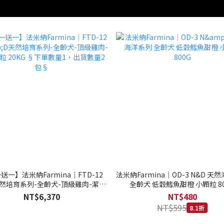
送一】法米納Farmina｜FTD-12
法米納Farmina｜OD-3 N&D 天
天然培育系列-全齡犬-頂級雞肉-潔牙
全齡犬 低穀鱈魚甜橙 小顆粒 80
20KG §下單數量1，出貨數量2包§
NT$6,370
NT$480
NT$595
8.1折