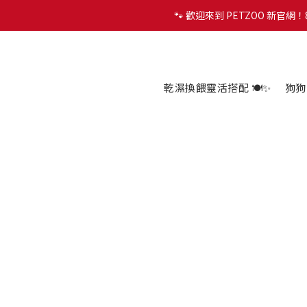
🐾 歡迎來到 PETZOO 新官
✨
🐾 歡迎來到 PETZOO 新官
乾濕換餵靈活搭配 🍽️✨
狗狗