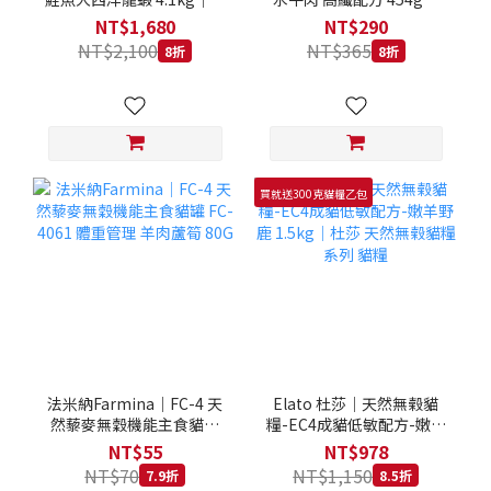
拿大 Loveabowl 天然無穀
REGAL 天然犬糧 狗飼料
NT$1,680
NT$290
糧 4.1公斤 成貓 無穀貓飼
NT$2,100
NT$365
8折
8折
料
買就送300克貓糧乙包
法米納Farmina｜FC-4 天
Elato 杜莎｜天然無榖貓
然藜麥無穀機能主食貓罐
糧-EC4成貓低敏配方-嫩羊
FC-4061 體重管理 羊肉蘆
野鹿 1.5kg｜杜莎 天然無
NT$55
NT$978
筍 80G
榖貓糧系列 貓糧
NT$70
NT$1,150
7.9折
8.5折