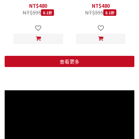
低穀鱈魚甜橙 小顆粒 800G
羊肉藍莓 小顆粒 800G
NT$480
NT$480
NT$595
NT$595
8.1折
8.1折
查看更多