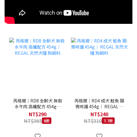
芮格爾｜RD8 全齡犬 無榖
芮格爾｜RD4 成犬 鮭魚 腸
水牛肉 高纖配方 454g｜
胃呵護 454g｜ REGAL 天
REGAL 天然犬糧 狗飼料
然犬糧 狗飼料
NT$290
NT$240
NT$365
NT$310
8折
7.7折