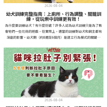
2026-08-04
幼犬訓練完整指南：上廁所、行為調整、關籠訓
練，從玩樂中訓練更有效！
為什麼要訓練幼犬？有什麼好處？許多人認為幼犬訓練只是為了教
會牠們一些花俏的把戲，但實際上，適當的訓練對幼犬和飼主都有
深遠的影響。幼犬期（約8週至6個月）是建立行為模式的關鍵時
期，這階段的訓練能奠定終身良好習慣的基礎，預防未來可能出現
的行為問題，並建立人犬間的健康關係。 建立安全健康的生活環境
透過基礎訓練，幼犬能學會家居規則，避免危險行為和破壞家具。
像是「不」和「放下」等指令可以阻止幼犬咬電線或誤食有害物
質，有效降低居家意外風險。規律的如廁訓練則能養成良好衛生習
慣，讓家中環境保持乾淨舒適。增強溝通與信任關係訓練過程就像
建立一種共同語言，幫助你和幼犬更好地理解彼此。當幼犬學會回
應你的指令，不只增加了互動機會，也建立了主人作為領導者的地
位。正向獎勵式訓練更能培養幼犬對你的信任感，強化情感連結，
創造更和諧的相處模式。培養社交技能與適應能力及早接觸各種環
2026-08-04
境和刺激，能幫助幼犬成長為自信穩定的成犬。適當的社會化訓練