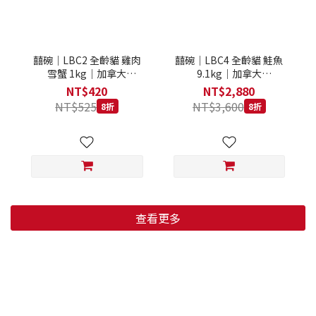
囍碗｜LBC2 全齡貓 雞肉
囍碗｜LBC4 全齡貓 鮭魚
雪蟹 1kg｜加拿大
9.1kg｜加拿大
Loveabowl 天然無穀糧 1
Loveabowl 天然無穀糧
NT$420
NT$2,880
公斤 成貓 無穀貓飼料
9.1公斤 成貓 無穀貓飼料
NT$525
NT$3,600
8折
8折
查看更多