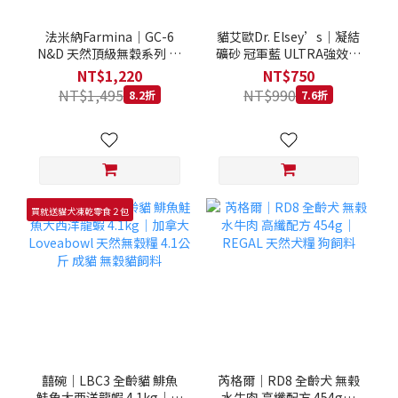
法米納Farmina｜GC-6
貓艾歐Dr. Elsey’s｜凝結
N&D 天然頂級無穀系列 室
礦砂 冠軍藍 ULTRA強效除
內/結紮貓 雞肉石榴 1.5KG
臭 40LB｜Cat Litter 40磅
NT$1,220
NT$750
貓砂 凝結礦砂 美國 艾爾博
NT$1,495
NT$990
8.2折
7.6折
士
買就送貓犬凍乾零食２包
囍碗｜LBC3 全齡貓 鯡魚
芮格爾｜RD8 全齡犬 無榖
鮭魚大西洋龍蝦 4.1kg｜加
水牛肉 高纖配方 454g｜