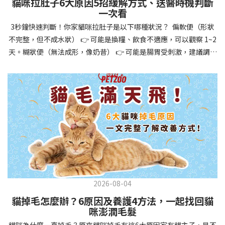
貓咪拉肚子6大原因5招緩解方式、送醫時機判斷
讓牠們學會如何與其他狗狗、動物和人類和平相處，減少恐懼或攻
一次看
擊行為。這種適應能力使幼犬未來能從容面對獸醫檢查、美容
3秒鐘快速判斷！你家貓咪拉肚子是以下哪種狀況？ 偏軟便（形狀
salon、寄宿或旅行等各種情境，大大提升生活品質。 訓練幼犬不只
不完整，但不成水狀） 👉 可能是換糧、飲食不適應，可以觀察 1~2
是教會指令，更是塑造性格和習慣的過程！ 透過耐心且一致的訓
天。糊狀便（無法成形，像奶昔） 👉 可能是腸胃受刺激，建議調整
練，你不僅能擁有一隻聽話的好狗狗，更能建立起相互尊重的終身
飲食、補充益生菌。水狀便（完全液體） 👉 可能是腸胃炎或感染，
伙伴關係。記住，現在投入的每一分鐘訓練，都將在未來十幾年的
若超過 24 小時沒改善，建議就醫。血便（帶血絲或黑色糞便） 👉
相處中獲得回報狗狗訓練指南，六步驟培養幼犬開始幼犬訓練時，
可能是嚴重腸胃問題，應立即帶去獸醫院！想知道貓咪拉肚子的真
系統性的方法能帶來最佳效果。從信任建立到習慣養成，每個階段
正原因，只要透過 5 個簡單步驟，就能判斷問題嚴重性，決定是否
都至關重要，缺一不可。良好的訓練應循序漸進，把握幼犬成長敏
需要就醫！接下來我們一起來看看該怎麼做吧！🐾 貓咪拉肚子怎麼
感期，以積極正向的方式引導。遵循這六個步驟，即使是第一次養
辦？5步驟判斷貓咪拉肚子是否需要馬上看醫生貓咪拉肚子的因素與
狗的新手，也能輕鬆將調皮的小狗訓練成聽話的好夥伴！建立信任
許多原因有關，更換食物、誤食異物或不乾淨的東西、寄生蟲、其
基礎 幼犬訓練的第一步不是教指令，而是建立信任。剛到新家的幼
他疾病。 5 步驟判斷貓咪拉肚子原因，要不要看醫生？當貓咪拉肚
犬可能感到緊張不安，給予適當空間適應環境很重要。用溫柔的聲
子時，不用慌張！透過以下 5 個步驟，就能快速判斷原因，並決定
音交談，提供安全舒適的窩，維持規律的餵食和如廁時間，讓幼犬
是否需要帶去獸醫院。📌 貓咪拉肚子判斷步驟1：觀察糞便的狀態：
感到安心。輕輕撫摸、溫柔擁抱，每天安排固定玩耍時間，這些都
2026-08-04
糞便質地是關鍵！不同形態代表不同的腸胃狀況📌 貓咪拉肚子判斷
能幫助建立初步的依附關係。教導基礎指令 當幼犬適應新環境並信
貓掉毛怎麼辦？6原因及養護4方法，一起找回貓
步驟2：回想最近的飲食變化：有沒有突然換飼料或罐頭？ 有沒有吃
任你後，可開始教導基本指令。從簡單的「坐下」開始，再逐步學
咪澎潤毛髮
到新零食或人類食物？ 是否誤食異物？📌 貓咪拉肚子判斷步驟3：
習「趴下」、「等待」和「過來」。每次訓練保持在5-10分鐘內，
貓咪為什麼一直掉毛？原來貓咪掉毛有這6大原因家有貓主子，是不