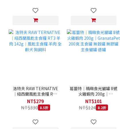
洛特夫 RAW TERNATIVE
葛蕾特｜精緻食光貓罐 8號
｜紐西蘭風乾主食糧 RT3
火雞蝦肉 200g｜
羊肉 142g｜風乾主食糧 羊
GranataPet 200克 主食罐
NT$279
NT$101
肉 全齡犬 狗飼料
無穀罐 無膠罐 主食貓罐 德
NT$330
NT$124
8.5折
8.2折
罐