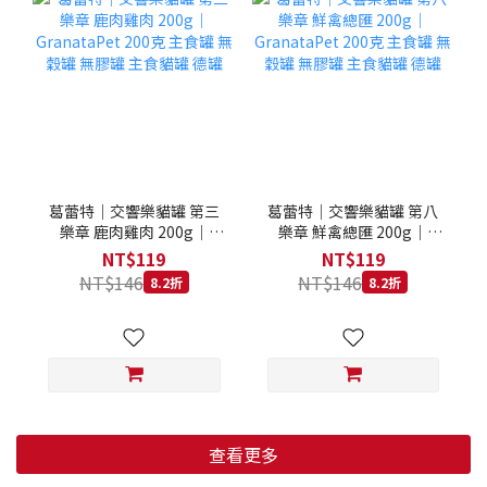
葛蕾特｜交響樂貓罐 第三
葛蕾特｜交響樂貓罐 第八
樂章 鹿肉雞肉 200g｜
樂章 鮮禽總匯 200g｜
GranataPet 200克 主食罐
GranataPet 200克 主食罐
NT$119
NT$119
無穀罐 無膠罐 主食貓罐 德
無穀罐 無膠罐 主食貓罐 德
NT$146
NT$146
8.2折
8.2折
罐
罐
查看更多