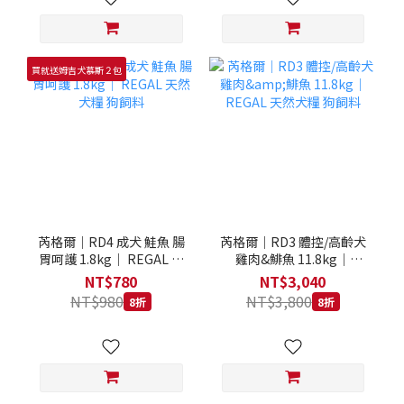
買就送姆吉犬慕斯２包
芮格爾｜RD4 成犬 鮭魚 腸
芮格爾｜RD3 體控/高齡犬
胃呵護 1.8kg｜ REGAL 天
雞肉&鯡魚 11.8kg｜
然犬糧 狗飼料
REGAL 天然犬糧 狗飼料
NT$780
NT$3,040
NT$980
NT$3,800
8折
8折