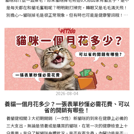
確認環境與生活作息：最近是否搬家、換貓砂、新成員加入？ 天氣
避免幼犬注意力分散。使用清晰一致的口令和手勢，成功時立即給
是每天都在和貓毛奮戰呢？明明剛打掃完，轉眼又是毛毛滿天飛！
是否有變化？ 飼主是否長時間外出？📌 貓咪拉肚子判斷步驟4：觀
予獎勵和讚美。記住，重複是學習的關鍵，每天多次短時間練習效
別擔心～貓咪掉毛是很正常現象，但有時也可能是健康警訊哦！以
察貓咪的精神與食慾：貓咪精神好嗎？、食慾是否正常？，可先觀
果最佳。調整日常行為除了基本指令，幼犬還需學習生活禮儀。如
下是常見的六大掉毛原因和實用改善妙招，讓毛孩健康、家裡乾淨
察 1~2 天，調整飲食、補充水分。如果貓咪 不吃不喝、 嗜睡、體重
廁訓練是優先項目—建立固定的如廁時間和地點，當幼犬正確如廁
兩全其美！貓咪掉毛原因1. 皮膚問題貓咪皮膚問題是造成掉毛的常
下降，表示身體狀況不佳，應儘快就醫！📌 貓咪拉肚子判斷步驟5：
時立即獎勵。另外要處理的常見問題包括咬人、啃咬家具和亂叫。
見兇手！皮膚發炎、感染或是長期搔癢，都會讓貓咪的毛髮失去健
檢查是否需要帶去看獸醫 如果拉肚子 1~2 次但精神好、食慾正常，
每當出現不當行為，給予適當替代品（如咬玩具代替咬手），並在
康光澤並大量脫落。常見的皮膚問題包括皮膚黴菌、細菌感染、疥
可以先觀察，如果腹瀉超過 48 小時或水狀腹瀉 + 嗜睡、食慾下降、
幼犬選擇正確行為時獎勵，這比責罵更有效。社交化訓練 兩個月大
癬蟲等寄生蟲，甚至是皮膚過度乾燥。如果發現貓咪皮膚有紅腫、
嘔吐 應立即就醫。 透過這 5 個步驟，你可以快速判斷貓咪拉肚子的
的幼犬正處於社會化黃金期，這階段的經驗將深刻影響未來性格。
結痂、脫屑或異常氣味，同時伴隨掉毛，建議盡快帶牠看獸醫哦！
原因與嚴重程度，確保毛孩的腸胃健康！如果不確定情況，還是建
安排幼犬接觸不同人類（包括兒童、戴眼鏡的人、使用拐杖的人
貓咪掉毛原因2. 過敏誰說只有人類會過敏？貓咪也會！貓咪可能對
議讓獸醫檢查，才能安心哦！🐾💖4種高風險群貓咪拉肚子要小心高
等）、各種動物、交通工具和環境聲音。起初保持在安全、受控的
環境中的塵蟎、花粉、清潔劑，甚至是食物中的某些成分產生過敏
風險貓咪包含：幼貓、老貓、懷孕貓、有慢性疾病貓，這些貓咪在
情境中，逐漸增加複雜度。每次正面社交體驗後給予獎勵，建立幼
反應。過敏症狀不只是打噴嚏、流眼淚，還會引起皮膚搔癢和掉毛
身體狀況出現警訊時要特別注意，如拉肚子次數超過2次以上，就建
犬對新事物的積極態度。進階技巧強化 基礎訓練穩固後，可以進入
問題。特別是食物過敏，更是常被忽略的掉毛元兇！如果貓咪經常
議直接尋求獸醫協助。2要訣判斷貓咪拉肚子要不要看醫生 高風險貓
更複雜的技巧訓練。這包括遠距離控制、不同干擾下的指令遵從、
2026-08-04
抓癢或舔舐特定部位，同時伴隨掉毛，很可能是過敏在作怪呢！貓
咪拉肚子次數超過2次以上，就建議直接尋求獸醫協助。正常且健康
多步驟動作等。使用延遲獎勵技巧，讓幼犬學會即使沒有立即獎勵
養貓一個月花多少？一張表單秒懂必需花費、可以
咪掉毛原因3. 營養不足貓咪的毛髮健康與營養息息相關！當貓咪飲
的貓咪，如拉肚子超過2-3天，建議直接尋求獸醫師協助。並記得提
也能保持良好行為。引入不同環境中的訓練，如公園、寵物店等，
省的開銷有哪些！
食中缺乏必要的蛋白質、脂肪酸（尤其是Omega-3和Omega-
供觀察紀錄給予獸醫師進行專業判斷。貓咪拉肚子但精神很好？如
幫助幼犬在各種情境下都能聽從指令。維持良好習慣 成功的訓練不
養貓健相關 3 大初期開銷（一次性）新貓咪的到來在健康上必備的
6）、維生素或礦物質時，毛髮就會變得乾燥、脆弱，容易斷裂脫
果飼主有發現貓咪拉肚子的情形，但貓咪的精神很好。有可能與飲
是一次性的，而是需要持續維護。即使幼犬已經掌握所有技能，也
三大支出，無論是領養或是購買的貓咪，在第一次的健康檢查上十
落。長期餵食低品質或不均衡的貓糧，可能使貓咪營養不良，進而
食方便相關，回想是否進食新的食物，或是正進行飼料更換的過
要定期複習，防止行為退化。將訓練融入日常生活，如出門前的
分重要。充分了解貓咪身體狀況，是否有寄生蟲、內臟功能是否健