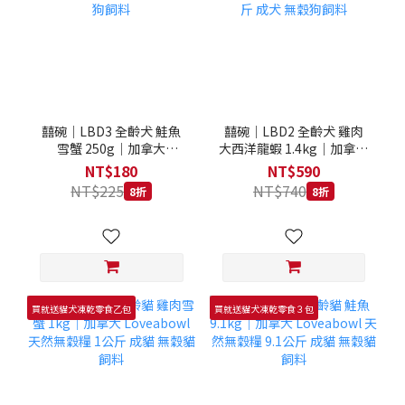
囍碗｜LBD3 全齡犬 鮭魚
囍碗｜LBD2 全齡犬 雞肉
雪蟹 250g｜加拿大
大西洋龍蝦 1.4kg｜加拿大
Loveabowl 天然無穀糧
Loveabowl 天然無穀糧
NT$180
NT$590
250克 成犬 無穀狗飼料
1.4公斤 成犬 無穀狗飼料
NT$225
NT$740
8折
8折
買就送貓犬凍乾零食乙包
買就送貓犬凍乾零食３包