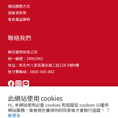
問題，才能避免小問題變大病！貓掉毛嚴重怎麼辦？4重點從日常生
有很大的關聯！冬天太冷，腸胃蠕動變慢，容易消化不良；夏天太
和獨立能力。 幼犬訓練常見問題Q1: 幾個月大的幼犬最適合開始訓
運送服務方式
的紙箱。建議一開始可以購買單價較低的入門款，觀察一下貓咪的
活中輕鬆改善看到滿屋子的貓毛是不是很抓狂？別擔心！其實只要
熱，水分流失快，腸道可能變得敏感，導致糞便變軟或拉稀。如果
練？A: 訓練可從幼犬到家首日開始（約8-10週大）。3-16週是社會
退換貨政策
使用狀況，再考慮購買「豪宅」！ 項目費用用品貓碗$300貓窩
透過一些簡單的日常照護方式，就能有效減少貓咪掉毛情況。從梳
換季時沒有適當調整環境，貓咪的腸胃就可能跟著「鬧脾氣」。冬
化黃金期，每次訓練控制在5-10分鐘內。Q2: 幼犬如廁訓練需要多久
會員權益聲明
$500貓跳台$1,500貓砂盆$500貓抓板$300外出籠$1,000一次性養貓
毛、洗澡到增加互動和營養調整，這些小撇步不僅能幫助貓咪維持
天注意保暖，提供暖墊、厚毯，避免冷風直吹。夏天補充水分，可
才能成功？A: 通常需要4-6個月，小型犬可能較慢。關鍵是固定時間
用品相關花費1：貓碗貓咪進食的物品，挑選上可偏向貓碗+有碗架
健康的皮毛，也能讓家裡的貓毛困擾大大減少！跟著以下重點一起
以加點湯罐、鮮食湯水，讓貓咪願意多喝水。避免冷熱交替太快，
帶出門，並立即獎勵正確行為。Q3: 幼犬亂咬家具怎麼辦？A: 提供專
的，可減少貓咪進食時的負擔。一次性養貓用品相關花費2：貓窩貓
行動吧！ 預防貓掉毛方法1：勤勞梳毛養貓必備神器就是各種梳子
像是開冷氣又突然關掉，容易讓貓咪腸胃受影響。重點提醒：換季
聯絡我們
屬啃咬玩具作替代品，發現不當啃咬時堅定說「不」，並引導至適
咪是非常需要安全感的動物，可以準備一個專屬他的「寶座」，當
啦！勤勞梳毛是最直接有效的掉毛控制方法。定期梳理可以幫貓咪
時，記得關心貓咪的腸胃狀況，適當調整環境，幫助毛孩適應！ 貓
合的玩具。確保足夠運動減少無聊行為。Q4: 如何阻止幼犬在家中亂
貓咪感到緊張或焦慮時可進到他的安全區域。一次性養貓用品相關
清除鬆動的死毛，減少牠們自行舔毛時吞入的毛球量，更能預防毛
咪拉肚子原因4. 寄生蟲或疾病感染貓咪如果持續拉肚子，甚至糞便
尿尿？A: 建立固定如廁時間表，成功時立即獎勵。限制活動範圍並
聯信寵物有限公司
花費3：貓跳台貓咪雖然不需要外出進行放電，但在家中還是需要擺
髮打結和皮膚問題。建議週期：短毛貓每週梳1-2次，長毛貓則建議
有血絲、異味特別重，那就要小心可能是 寄生蟲感染（如蛔蟲、鈎
密切監督。意外發生時不責罵，使用專用除臭劑徹底清理。Q5: 幼犬
統一編號：24962961
放高度適合的貓跳台提供貓咪玩耍，貓跳台與貓窩相同，能給予貓
2-3天梳一次。挑選合適的梳具也很重要，可以準備橡膠刷、鬃毛刷
蟲、球蟲）或腸胃炎、腸道疾病。這類情況會影響營養吸收，長期
一直吠叫怎麼辦？A: 找出原因（尋求注意力、警戒、焦慮）。訓練
地址：新北市八里區龍米路二段228-8號9樓
咪對於環境的安全感。一次性養貓用品相關花費4：貓砂盆貓咪排泄
或專用脫毛梳，依照毛質選擇。記得將梳毛變成愉快的日常儀式，
下來甚至可能造成貓咪消瘦、免疫力下降。定期驅蟲（幼貓建議每
「安靜」指令，停止吠叫時獎勵。避免對吠叫作出反應，確保充分
免付費專線：0800-000-882
用品，可選擇合適貓咪體型大小，不宜過小。一次性養貓用品相關
不僅能增加你們的互動時間，也讓貓咪享受被梳理的舒適感！預防
月一次，成貓每 3~6 個月一次）。觀察貓咪精神狀態，如果還伴隨
運動減少過度精力。Q6: 幼犬訓練中可以使用懲罰嗎？A: 不建議。正
花費5：貓抓板貓咪會有磨爪的習慣，為了我們的沙發或是地毯著
貓掉毛方法2：定期洗澡「貓咪會自己清潔，不需要洗澡」這個想法
嘔吐、食慾下降，務必儘早就醫。重點提醒：如果貓咪拉肚子超過 2
向獎勵比懲罰更有效且健康。懲罰可能導致恐懼或攻擊行為，破壞
想，需要準備一個能夠讓牠們放肆磨爪的貓抓板。一次性養貓用品
其實不完全正確哦！適當的洗澡能幫助貓咪清除死毛和皮屑，減少
天，或糞便異常，應立即帶去獸醫院檢查！ 貓咪拉肚子原因5. 情緒
信任關係。專注獎勵好行為，重新引導不良行為。Q7: 幼犬害怕其他
相關花費6：外出籠雖然貓咪平常不會外出，但當有美容或醫療需求
過敏原，特別是對長毛貓或油性皮膚的貓咪更有幫助。但注意，洗
壓力影響腸胃壓力不只影響人類，也會影響貓咪的腸胃！過度緊
狗狗怎麼辦？A: 循序漸進社交化，從友善成犬開始。不強迫互動，
此網站使用 cookies
時，外出籠就非常重要，平常也可以適度讓貓咪適應外出籠，避免
澡頻率不宜過高，一般室內貓咪1-3個月洗一次就足夠，過度洗澡反
張、焦慮、驚嚇（如煙火聲、大聲喧嘩），都可能讓貓咪拉肚子。
正面經驗後給予獎勵。考慮參加專業幼犬社交課程。Q8: 幼犬分離焦
Hi, 本網站使用必要 cookies 和追蹤型 cookies 以確保
緊急情況時，貓咪過度抗拒。總結來說貓咪在健康及用品的一次性
而會造成皮膚乾燥。選擇專為貓咪設計的溫和洗毛精，洗後一定要
尤其是個性敏感的貓咪，對變化的適應力比較低，壓力一大，腸胃
慮要如何處理？A: 練習短暫分離，逐漸延長。離開和返家時保持低
網站服務，後者將在獲得你的同意後才會執行追蹤。
了
費用大約落在 $ 7900~ $ 11600不等。雖說金額看起來不少，但以上
完全吹乾，避免濕毛造成皮膚問題。如果貓咪特別害怕洗澡，可以
就先「罷工」。減少壓力來源，盡量讓貓咪的作息固定。給貓咪陪
解更多
調。提供能分散注意力的玩具，建立可預測的離家儀式。每隻幼犬