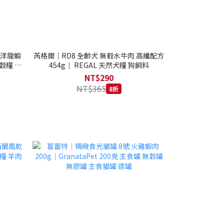
西洋龍蝦
芮格爾｜RD8 全齡犬 無榖水牛肉 高纖配方
穀糧 4.1
454g｜ REGAL 天然犬糧 狗飼料
NT$290
NT$365
8折