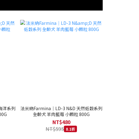
然海洋系列
法米納Farmina｜LD-3 N&D 天然低穀系列
0G
全齡犬 羊肉藍莓 小顆粒 800G
NT$480
NT$595
8.1折