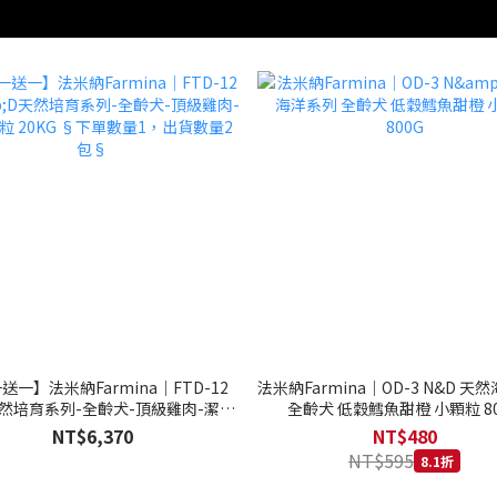
送一】法米納Farmina｜FTD-12
法米納Farmina｜OD-3 N&D 天
天然培育系列-全齡犬-頂級雞肉-潔牙
全齡犬 低穀鱈魚甜橙 小顆粒 80
20KG §下單數量1，出貨數量2包§
NT$6,370
NT$480
NT$595
8.1折