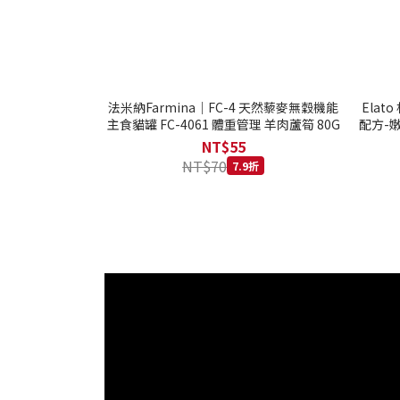
法米納Farmina｜FC-4 天然藜麥無穀機能
Ela
主食貓罐 FC-4061 體重管理 羊肉蘆筍 80G
配方-嫩
NT$55
NT$70
7.9折