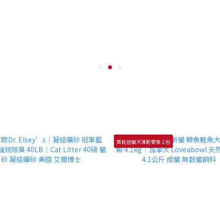
買就送貓犬凍乾零食２包