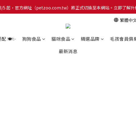
網！8/5 起，官方網址（petzoo.com.tw）將正式切換至本網站。立即
網！8/5 起，官方網址（petzoo.com.tw）將正式切換至本網站。立即
繁體中
【新朋友見面禮】現在註冊即領 $100 購物金！全館滿 $1,500 享免運優惠 
網！8/5 起，官方網址（petzoo.com.tw）將正式切換至本網站。立即
 🍽️✨
狗狗食品
貓咪食品
精選品牌
毛孩會員俱
最新消息