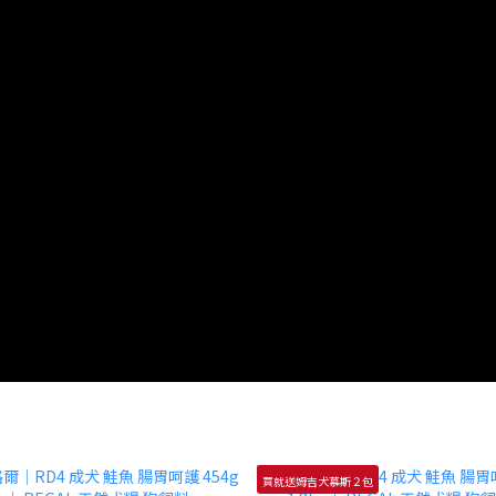
買就送姆吉犬慕斯２包