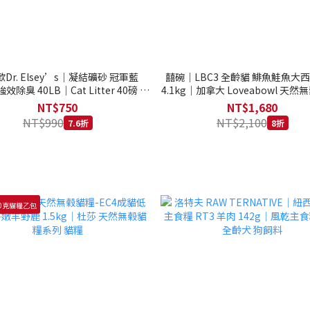
Dr. Elsey’s｜凝結礦砂 冠軍藍
囍碗｜LBC3 全齡貓 鯡魚鮭魚大
強效除臭 40LB｜Cat Litter 40磅 貓
4.1kg｜加拿大 Loveabowl 天然無
砂 凝結礦砂 美國 艾爾博士
公斤 成貓 無穀貓飼料
NT$750
NT$1,680
NT$990
NT$2,100
7.6折
8折
0克貓糧乙包