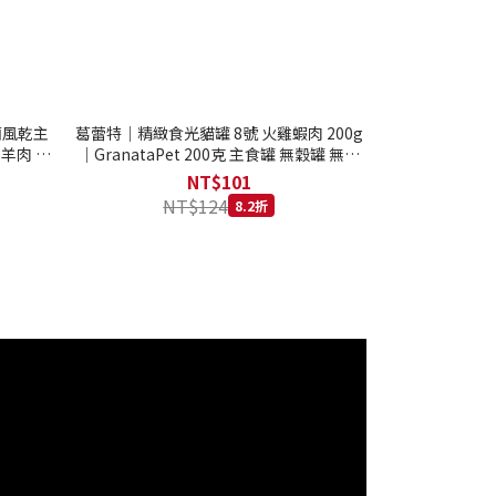
西蘭風乾主
葛蕾特｜精緻食光貓罐 8號 火雞蝦肉 200g
 羊肉 全
｜GranataPet 200克 主食罐 無穀罐 無膠
罐 主食貓罐 德罐
NT$101
NT$124
8.2折