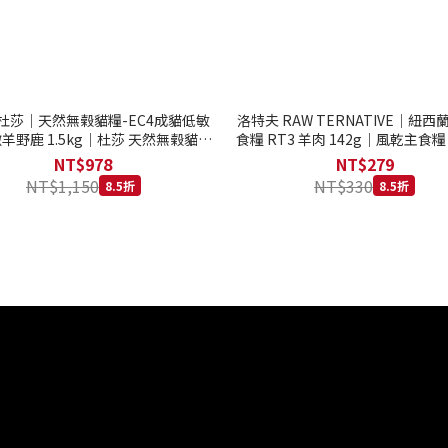
to 杜莎｜天然無榖貓糧-EC4成貓低敏
洛特夫 RAW TERNATIVE｜紐
羊野鹿 1.5kg｜杜莎 天然無榖貓糧
食糧 RT3 羊肉 142g｜風乾主食糧
系列 貓糧
齡犬 狗飼料
NT$978
NT$279
NT$1,150
NT$330
8.5折
8.5折