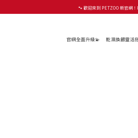
🐾 歡迎來到 PETZOO 新官
🐾 歡迎來到 PETZOO 新官
✨
🐾 歡迎來到 PETZOO 新官
官網全面升級💫
乾濕換餵靈活搭配