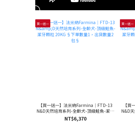
買一送一
買一送一
【買一送一】法米納Farmina｜FTD-13
【買一
N&D天然培育系列-全齡犬-頂級鮭魚-潔牙
N&D
顆粒 20KG §下單數量1，出貨數量2包§
顆粒 
NT$6,370