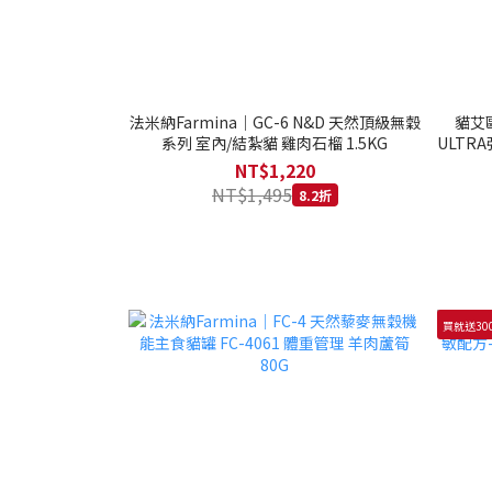
法米納Farmina｜GC-6 N&D 天然頂級無穀
貓艾歐
系列 室內/結紮貓 雞肉石榴 1.5KG
ULTRA
NT$1,220
NT$1,495
8.2折
買就送30