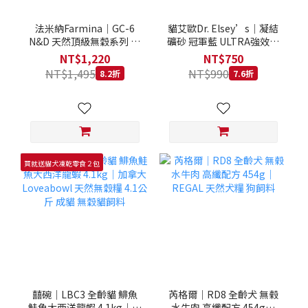
法米納Farmina｜GC-6
貓艾歐Dr. Elsey’s｜凝結
N&D 天然頂級無穀系列 室
礦砂 冠軍藍 ULTRA強效除
內/結紮貓 雞肉石榴 1.5KG
臭 40LB｜Cat Litter 40磅
NT$1,220
NT$750
貓砂 凝結礦砂 美國 艾爾博
NT$1,495
NT$990
8.2折
7.6折
士
買就送貓犬凍乾零食２包
囍碗｜LBC3 全齡貓 鯡魚
芮格爾｜RD8 全齡犬 無榖
鮭魚大西洋龍蝦 4.1kg｜加
水牛肉 高纖配方 454g｜