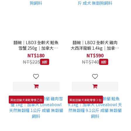
囍碗｜LBD3 全齡犬 鮭魚
囍碗｜LBD2 全齡犬 雞肉
雪蟹 250g｜加拿大
大西洋龍蝦 1.4kg｜加拿大
Loveabowl 天然無穀糧
Loveabowl 天然無穀糧
NT$180
NT$590
250克 成犬 無穀狗飼料
1.4公斤 成犬 無穀狗飼料
NT$225
NT$740
8折
8折
買就送貓犬凍乾零食乙包
買就送貓犬凍乾零食３包