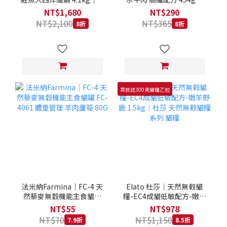
拿大 Loveabowl 天然無穀
REGAL 天然犬糧 狗飼料
NT$1,680
NT$290
糧 4.1公斤 成貓 無穀貓飼
NT$2,100
NT$365
8折
8折
料
買就送300克貓糧乙包
法米納Farmina｜FC-4 天
Elato 杜莎｜天然無榖貓
然藜麥無穀機能主食貓罐
糧-EC4成貓低敏配方-嫩羊
FC-4061 體重管理 羊肉蘆
野鹿 1.5kg｜杜莎 天然無
NT$55
NT$978
筍 80G
榖貓糧系列 貓糧
NT$70
NT$1,150
7.9折
8.5折