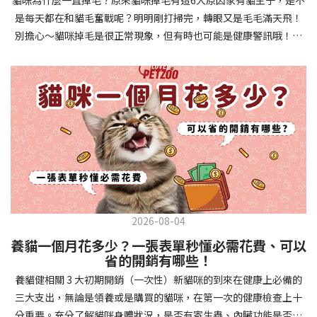
確認環境與生活作息：最近是否搬家、換貓砂、新成員加入？ 天氣
避免幼犬注意力分散。使用清晰一致的口令和手勢，成功時立即給
是每天都在和貓毛奮戰呢？明明剛打掃完，轉眼又是毛毛滿天飛！
是否有變化？ 飼主是否長時間外出？📌 貓咪拉肚子判斷步驟4：觀
予獎勵和讚美。記住，重複是學習的關鍵，每天多次短時間練習效
別擔心～貓咪掉毛是很正常現象，但有時也可能是健康警訊哦！以
察貓咪的精神與食慾：貓咪精神好嗎？、食慾是否正常？，可先觀
果最佳。調整日常行為除了基本指令，幼犬還需學習生活禮儀。如
下是常見的六大掉毛原因和實用改善妙招，讓毛孩健康、家裡乾淨
察 1~2 天，調整飲食、補充水分。如果貓咪 不吃不喝、 嗜睡、體重
廁訓練是優先項目—建立固定的如廁時間和地點，當幼犬正確如廁
兩全其美！貓咪掉毛原因1. 皮膚問題貓咪皮膚問題是造成掉毛的常
下降，表示身體狀況不佳，應儘快就醫！📌 貓咪拉肚子判斷步驟5：
時立即獎勵。另外要處理的常見問題包括咬人、啃咬家具和亂叫。
見兇手！皮膚發炎、感染或是長期搔癢，都會讓貓咪的毛髮失去健
檢查是否需要帶去看獸醫 如果拉肚子 1~2 次但精神好、食慾正常，
每當出現不當行為，給予適當替代品（如咬玩具代替咬手），並在
康光澤並大量脫落。常見的皮膚問題包括皮膚黴菌、細菌感染、疥
可以先觀察，如果腹瀉超過 48 小時或水狀腹瀉 + 嗜睡、食慾下降、
幼犬選擇正確行為時獎勵，這比責罵更有效。社交化訓練 兩個月大
癬蟲等寄生蟲，甚至是皮膚過度乾燥。如果發現貓咪皮膚有紅腫、
嘔吐 應立即就醫。 透過這 5 個步驟，你可以快速判斷貓咪拉肚子的
的幼犬正處於社會化黃金期，這階段的經驗將深刻影響未來性格。
結痂、脫屑或異常氣味，同時伴隨掉毛，建議盡快帶牠看獸醫哦！
原因與嚴重程度，確保毛孩的腸胃健康！如果不確定情況，還是建
安排幼犬接觸不同人類（包括兒童、戴眼鏡的人、使用拐杖的人
貓咪掉毛原因2. 過敏誰說只有人類會過敏？貓咪也會！貓咪可能對
議讓獸醫檢查，才能安心哦！🐾💖4種高風險群貓咪拉肚子要小心高
等）、各種動物、交通工具和環境聲音。起初保持在安全、受控的
環境中的塵蟎、花粉、清潔劑，甚至是食物中的某些成分產生過敏
風險貓咪包含：幼貓、老貓、懷孕貓、有慢性疾病貓，這些貓咪在
情境中，逐漸增加複雜度。每次正面社交體驗後給予獎勵，建立幼
反應。過敏症狀不只是打噴嚏、流眼淚，還會引起皮膚搔癢和掉毛
身體狀況出現警訊時要特別注意，如拉肚子次數超過2次以上，就建
犬對新事物的積極態度。進階技巧強化 基礎訓練穩固後，可以進入
問題。特別是食物過敏，更是常被忽略的掉毛元兇！如果貓咪經常
議直接尋求獸醫協助。2要訣判斷貓咪拉肚子要不要看醫生 高風險貓
更複雜的技巧訓練。這包括遠距離控制、不同干擾下的指令遵從、
2026-08-04
抓癢或舔舐特定部位，同時伴隨掉毛，很可能是過敏在作怪呢！貓
咪拉肚子次數超過2次以上，就建議直接尋求獸醫協助。正常且健康
多步驟動作等。使用延遲獎勵技巧，讓幼犬學會即使沒有立即獎勵
養貓一個月花多少？一張表單秒懂必需花費、可以
咪掉毛原因3. 營養不足貓咪的毛髮健康與營養息息相關！當貓咪飲
的貓咪，如拉肚子超過2-3天，建議直接尋求獸醫師協助。並記得提
也能保持良好行為。引入不同環境中的訓練，如公園、寵物店等，
省的開銷有哪些！
食中缺乏必要的蛋白質、脂肪酸（尤其是Omega-3和Omega-
供觀察紀錄給予獸醫師進行專業判斷。貓咪拉肚子但精神很好？如
幫助幼犬在各種情境下都能聽從指令。維持良好習慣 成功的訓練不
養貓健相關 3 大初期開銷（一次性）新貓咪的到來在健康上必備的
6）、維生素或礦物質時，毛髮就會變得乾燥、脆弱，容易斷裂脫
果飼主有發現貓咪拉肚子的情形，但貓咪的精神很好。有可能與飲
是一次性的，而是需要持續維護。即使幼犬已經掌握所有技能，也
三大支出，無論是領養或是購買的貓咪，在第一次的健康檢查上十
落。長期餵食低品質或不均衡的貓糧，可能使貓咪營養不良，進而
食方便相關，回想是否進食新的食物，或是正進行飼料更換的過
要定期複習，防止行為退化。將訓練融入日常生活，如出門前的
分重要。充分了解貓咪身體狀況，是否有寄生蟲、內臟功能是否健