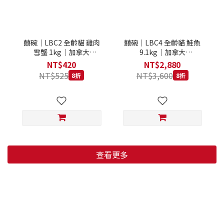
囍碗｜LBC2 全齡貓 雞肉
囍碗｜LBC4 全齡貓 鮭魚
雪蟹 1kg｜加拿大
9.1kg｜加拿大
Loveabowl 天然無穀糧 1
Loveabowl 天然無穀糧
NT$420
NT$2,880
公斤 成貓 無穀貓飼料
9.1公斤 成貓 無穀貓飼料
NT$525
NT$3,600
8折
8折
查看更多