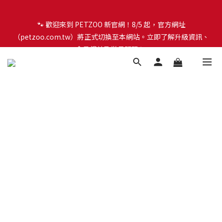
🐾 歡迎來到 PETZOO 新官網！8/5 起，官方網址
🐾 歡迎來到 PETZOO 新官網！8/5 起，官方網址
（petzoo.com.tw）將正式切換至本網站。立即了解升級資訊、
（petzoo.com.tw）將正式切換至本網站。立即了解升級資訊、
會員權益及常見問題 ＞
會員權益及常見問題 ＞
✨【新朋友見面禮】現在註冊即領 $100 購物金！全館滿 $1,500 享
免運優惠 🎁
🐾 歡迎來到 PETZOO 新官網！8/5 起，官方網址
（petzoo.com.tw）將正式切換至本網站。立即了解升級資訊、
會員權益及常見問題 ＞