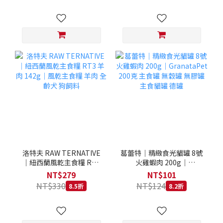
洛特夫 RAW TERNATIVE
葛蕾特｜精緻食光貓罐 8號
｜紐西蘭風乾主食糧 RT3
火雞蝦肉 200g｜
羊肉 142g｜風乾主食糧 羊
GranataPet 200克 主食罐
NT$279
NT$101
肉 全齡犬 狗飼料
無穀罐 無膠罐 主食貓罐 德
NT$330
NT$124
8.5折
8.2折
罐