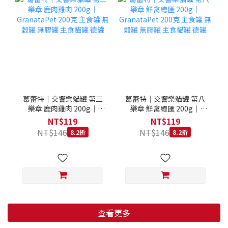
葛蕾特｜交響樂貓罐 第三
葛蕾特｜交響樂貓罐 第八
樂章 鹿肉雞肉 200g｜
樂章 鮮禽總匯 200g｜
GranataPet 200克 主食罐
GranataPet 200克 主食罐
NT$119
NT$119
無穀罐 無膠罐 主食貓罐 德
無穀罐 無膠罐 主食貓罐 德
NT$146
NT$146
8.2折
8.2折
罐
罐
查看更多