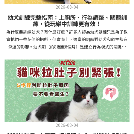
2026-08-04
幼犬訓練完整指南：上廁所、行為調整、關籠訓
練，從玩樂中訓練更有效！
為什麼要訓練幼犬？有什麼好處？許多人認為幼犬訓練只是為了教
會牠們一些花俏的把戲，但實際上，適當的訓練對幼犬和飼主都有
深遠的影響。幼犬期（約8週至6個月）是建立行為模式的關鍵時
期，這階段的訓練能奠定終身良好習慣的基礎，預防未來可能出現
的行為問題，並建立人犬間的健康關係。 建立安全健康的生活環境
透過基礎訓練，幼犬能學會家居規則，避免危險行為和破壞家具。
像是「不」和「放下」等指令可以阻止幼犬咬電線或誤食有害物
質，有效降低居家意外風險。規律的如廁訓練則能養成良好衛生習
慣，讓家中環境保持乾淨舒適。增強溝通與信任關係訓練過程就像
建立一種共同語言，幫助你和幼犬更好地理解彼此。當幼犬學會回
應你的指令，不只增加了互動機會，也建立了主人作為領導者的地
位。正向獎勵式訓練更能培養幼犬對你的信任感，強化情感連結，
創造更和諧的相處模式。培養社交技能與適應能力及早接觸各種環
2026-08-04
境和刺激，能幫助幼犬成長為自信穩定的成犬。適當的社會化訓練