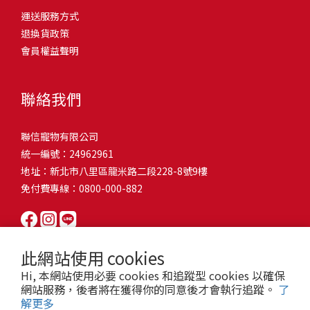
問題，才能避免小問題變大病！貓掉毛嚴重怎麼辦？4重點從日常生
有很大的關聯！冬天太冷，腸胃蠕動變慢，容易消化不良；夏天太
和獨立能力。 幼犬訓練常見問題Q1: 幾個月大的幼犬最適合開始訓
運送服務方式
的紙箱。建議一開始可以購買單價較低的入門款，觀察一下貓咪的
活中輕鬆改善看到滿屋子的貓毛是不是很抓狂？別擔心！其實只要
熱，水分流失快，腸道可能變得敏感，導致糞便變軟或拉稀。如果
練？A: 訓練可從幼犬到家首日開始（約8-10週大）。3-16週是社會
退換貨政策
使用狀況，再考慮購買「豪宅」！ 項目費用用品貓碗$300貓窩
透過一些簡單的日常照護方式，就能有效減少貓咪掉毛情況。從梳
換季時沒有適當調整環境，貓咪的腸胃就可能跟著「鬧脾氣」。冬
化黃金期，每次訓練控制在5-10分鐘內。Q2: 幼犬如廁訓練需要多久
會員權益聲明
$500貓跳台$1,500貓砂盆$500貓抓板$300外出籠$1,000一次性養貓
毛、洗澡到增加互動和營養調整，這些小撇步不僅能幫助貓咪維持
天注意保暖，提供暖墊、厚毯，避免冷風直吹。夏天補充水分，可
才能成功？A: 通常需要4-6個月，小型犬可能較慢。關鍵是固定時間
用品相關花費1：貓碗貓咪進食的物品，挑選上可偏向貓碗+有碗架
健康的皮毛，也能讓家裡的貓毛困擾大大減少！跟著以下重點一起
以加點湯罐、鮮食湯水，讓貓咪願意多喝水。避免冷熱交替太快，
帶出門，並立即獎勵正確行為。Q3: 幼犬亂咬家具怎麼辦？A: 提供專
的，可減少貓咪進食時的負擔。一次性養貓用品相關花費2：貓窩貓
行動吧！ 預防貓掉毛方法1：勤勞梳毛養貓必備神器就是各種梳子
像是開冷氣又突然關掉，容易讓貓咪腸胃受影響。重點提醒：換季
聯絡我們
屬啃咬玩具作替代品，發現不當啃咬時堅定說「不」，並引導至適
咪是非常需要安全感的動物，可以準備一個專屬他的「寶座」，當
啦！勤勞梳毛是最直接有效的掉毛控制方法。定期梳理可以幫貓咪
時，記得關心貓咪的腸胃狀況，適當調整環境，幫助毛孩適應！ 貓
合的玩具。確保足夠運動減少無聊行為。Q4: 如何阻止幼犬在家中亂
貓咪感到緊張或焦慮時可進到他的安全區域。一次性養貓用品相關
清除鬆動的死毛，減少牠們自行舔毛時吞入的毛球量，更能預防毛
咪拉肚子原因4. 寄生蟲或疾病感染貓咪如果持續拉肚子，甚至糞便
尿尿？A: 建立固定如廁時間表，成功時立即獎勵。限制活動範圍並
聯信寵物有限公司
花費3：貓跳台貓咪雖然不需要外出進行放電，但在家中還是需要擺
髮打結和皮膚問題。建議週期：短毛貓每週梳1-2次，長毛貓則建議
有血絲、異味特別重，那就要小心可能是 寄生蟲感染（如蛔蟲、鈎
密切監督。意外發生時不責罵，使用專用除臭劑徹底清理。Q5: 幼犬
統一編號：24962961
放高度適合的貓跳台提供貓咪玩耍，貓跳台與貓窩相同，能給予貓
2-3天梳一次。挑選合適的梳具也很重要，可以準備橡膠刷、鬃毛刷
蟲、球蟲）或腸胃炎、腸道疾病。這類情況會影響營養吸收，長期
一直吠叫怎麼辦？A: 找出原因（尋求注意力、警戒、焦慮）。訓練
地址：新北市八里區龍米路二段228-8號9樓
咪對於環境的安全感。一次性養貓用品相關花費4：貓砂盆貓咪排泄
或專用脫毛梳，依照毛質選擇。記得將梳毛變成愉快的日常儀式，
下來甚至可能造成貓咪消瘦、免疫力下降。定期驅蟲（幼貓建議每
「安靜」指令，停止吠叫時獎勵。避免對吠叫作出反應，確保充分
免付費專線：0800-000-882
用品，可選擇合適貓咪體型大小，不宜過小。一次性養貓用品相關
不僅能增加你們的互動時間，也讓貓咪享受被梳理的舒適感！預防
月一次，成貓每 3~6 個月一次）。觀察貓咪精神狀態，如果還伴隨
運動減少過度精力。Q6: 幼犬訓練中可以使用懲罰嗎？A: 不建議。正
花費5：貓抓板貓咪會有磨爪的習慣，為了我們的沙發或是地毯著
貓掉毛方法2：定期洗澡「貓咪會自己清潔，不需要洗澡」這個想法
嘔吐、食慾下降，務必儘早就醫。重點提醒：如果貓咪拉肚子超過 2
向獎勵比懲罰更有效且健康。懲罰可能導致恐懼或攻擊行為，破壞
想，需要準備一個能夠讓牠們放肆磨爪的貓抓板。一次性養貓用品
其實不完全正確哦！適當的洗澡能幫助貓咪清除死毛和皮屑，減少
天，或糞便異常，應立即帶去獸醫院檢查！ 貓咪拉肚子原因5. 情緒
信任關係。專注獎勵好行為，重新引導不良行為。Q7: 幼犬害怕其他
相關花費6：外出籠雖然貓咪平常不會外出，但當有美容或醫療需求
過敏原，特別是對長毛貓或油性皮膚的貓咪更有幫助。但注意，洗
壓力影響腸胃壓力不只影響人類，也會影響貓咪的腸胃！過度緊
狗狗怎麼辦？A: 循序漸進社交化，從友善成犬開始。不強迫互動，
此網站使用 cookies
時，外出籠就非常重要，平常也可以適度讓貓咪適應外出籠，避免
澡頻率不宜過高，一般室內貓咪1-3個月洗一次就足夠，過度洗澡反
張、焦慮、驚嚇（如煙火聲、大聲喧嘩），都可能讓貓咪拉肚子。
正面經驗後給予獎勵。考慮參加專業幼犬社交課程。Q8: 幼犬分離焦
Hi, 本網站使用必要 cookies 和追蹤型 cookies 以確保
緊急情況時，貓咪過度抗拒。總結來說貓咪在健康及用品的一次性
而會造成皮膚乾燥。選擇專為貓咪設計的溫和洗毛精，洗後一定要
尤其是個性敏感的貓咪，對變化的適應力比較低，壓力一大，腸胃
慮要如何處理？A: 練習短暫分離，逐漸延長。離開和返家時保持低
網站服務，後者將在獲得你的同意後才會執行追蹤。
了
費用大約落在 $ 7900~ $ 11600不等。雖說金額看起來不少，但以上
完全吹乾，避免濕毛造成皮膚問題。如果貓咪特別害怕洗澡，可以
就先「罷工」。減少壓力來源，盡量讓貓咪的作息固定。給貓咪陪
解更多
調。提供能分散注意力的玩具，建立可預測的離家儀式。每隻幼犬