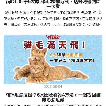
貓咪拉肚子6大原因5招緩解方式、送醫時機判斷
讓牠們學會如何與其他狗狗、動物和人類和平相處，減少恐懼或攻
一次看
擊行為。這種適應能力使幼犬未來能從容面對獸醫檢查、美容
3秒鐘快速判斷！你家貓咪拉肚子是以下哪種狀況？ 偏軟便（形狀
salon、寄宿或旅行等各種情境，大大提升生活品質。 訓練幼犬不只
不完整，但不成水狀） 👉 可能是換糧、飲食不適應，可以觀察 1~2
是教會指令，更是塑造性格和習慣的過程！ 透過耐心且一致的訓
天。糊狀便（無法成形，像奶昔） 👉 可能是腸胃受刺激，建議調整
練，你不僅能擁有一隻聽話的好狗狗，更能建立起相互尊重的終身
飲食、補充益生菌。水狀便（完全液體） 👉 可能是腸胃炎或感染，
伙伴關係。記住，現在投入的每一分鐘訓練，都將在未來十幾年的
若超過 24 小時沒改善，建議就醫。血便（帶血絲或黑色糞便） 👉
相處中獲得回報狗狗訓練指南，六步驟培養幼犬開始幼犬訓練時，
可能是嚴重腸胃問題，應立即帶去獸醫院！想知道貓咪拉肚子的真
系統性的方法能帶來最佳效果。從信任建立到習慣養成，每個階段
正原因，只要透過 5 個簡單步驟，就能判斷問題嚴重性，決定是否
都至關重要，缺一不可。良好的訓練應循序漸進，把握幼犬成長敏
需要就醫！接下來我們一起來看看該怎麼做吧！🐾 貓咪拉肚子怎麼
感期，以積極正向的方式引導。遵循這六個步驟，即使是第一次養
辦？5步驟判斷貓咪拉肚子是否需要馬上看醫生貓咪拉肚子的因素與
狗的新手，也能輕鬆將調皮的小狗訓練成聽話的好夥伴！建立信任
許多原因有關，更換食物、誤食異物或不乾淨的東西、寄生蟲、其
基礎 幼犬訓練的第一步不是教指令，而是建立信任。剛到新家的幼
他疾病。 5 步驟判斷貓咪拉肚子原因，要不要看醫生？當貓咪拉肚
犬可能感到緊張不安，給予適當空間適應環境很重要。用溫柔的聲
子時，不用慌張！透過以下 5 個步驟，就能快速判斷原因，並決定
音交談，提供安全舒適的窩，維持規律的餵食和如廁時間，讓幼犬
是否需要帶去獸醫院。📌 貓咪拉肚子判斷步驟1：觀察糞便的狀態：
感到安心。輕輕撫摸、溫柔擁抱，每天安排固定玩耍時間，這些都
2026-08-04
糞便質地是關鍵！不同形態代表不同的腸胃狀況📌 貓咪拉肚子判斷
能幫助建立初步的依附關係。教導基礎指令 當幼犬適應新環境並信
貓掉毛怎麼辦？6原因及養護4方法，一起找回貓
步驟2：回想最近的飲食變化：有沒有突然換飼料或罐頭？ 有沒有吃
任你後，可開始教導基本指令。從簡單的「坐下」開始，再逐步學
咪澎潤毛髮
到新零食或人類食物？ 是否誤食異物？📌 貓咪拉肚子判斷步驟3：
習「趴下」、「等待」和「過來」。每次訓練保持在5-10分鐘內，
貓咪為什麼一直掉毛？原來貓咪掉毛有這6大原因家有貓主子，是不