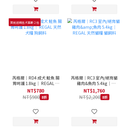
買就送姆吉犬慕斯２包
芮格爾｜RD4 成犬 鮭魚 腸
芮格爾｜RC3 室內/絕育貓
胃呵護 1.8kg｜ REGAL 天
雞肉&魚肉 5.4kg｜
然犬糧 狗飼料
REGAL 天然貓糧 貓飼料
NT$780
NT$1,760
NT$980
NT$2,200
8折
8折