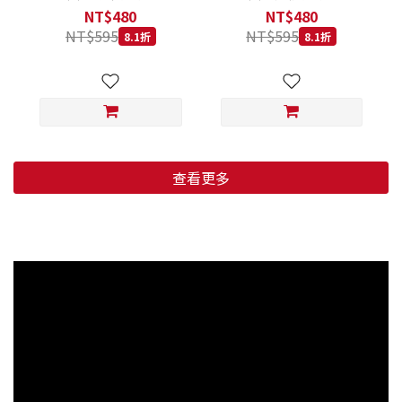
低穀鱈魚甜橙 小顆粒 800G
羊肉藍莓 小顆粒 800G
NT$480
NT$480
NT$595
NT$595
8.1折
8.1折
查看更多