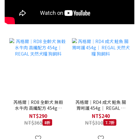
芮格爾｜RD8 全齡犬 無榖
芮格爾｜RD4 成犬 鮭魚 腸
水牛肉 高纖配方 454g｜
胃呵護 454g｜ REGAL 天
REGAL 天然犬糧 狗飼料
然犬糧 狗飼料
NT$290
NT$240
NT$365
NT$310
8折
7.7折