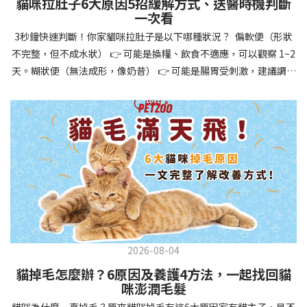
貓咪拉肚子6大原因5招緩解方式、送醫時機判斷
讓牠們學會如何與其他狗狗、動物和人類和平相處，減少恐懼或攻
一次看
擊行為。這種適應能力使幼犬未來能從容面對獸醫檢查、美容
3秒鐘快速判斷！你家貓咪拉肚子是以下哪種狀況？ 偏軟便（形狀
salon、寄宿或旅行等各種情境，大大提升生活品質。 訓練幼犬不只
不完整，但不成水狀） 👉 可能是換糧、飲食不適應，可以觀察 1~2
是教會指令，更是塑造性格和習慣的過程！ 透過耐心且一致的訓
天。糊狀便（無法成形，像奶昔） 👉 可能是腸胃受刺激，建議調整
練，你不僅能擁有一隻聽話的好狗狗，更能建立起相互尊重的終身
飲食、補充益生菌。水狀便（完全液體） 👉 可能是腸胃炎或感染，
伙伴關係。記住，現在投入的每一分鐘訓練，都將在未來十幾年的
若超過 24 小時沒改善，建議就醫。血便（帶血絲或黑色糞便） 👉
相處中獲得回報狗狗訓練指南，六步驟培養幼犬開始幼犬訓練時，
可能是嚴重腸胃問題，應立即帶去獸醫院！想知道貓咪拉肚子的真
系統性的方法能帶來最佳效果。從信任建立到習慣養成，每個階段
正原因，只要透過 5 個簡單步驟，就能判斷問題嚴重性，決定是否
都至關重要，缺一不可。良好的訓練應循序漸進，把握幼犬成長敏
需要就醫！接下來我們一起來看看該怎麼做吧！🐾 貓咪拉肚子怎麼
感期，以積極正向的方式引導。遵循這六個步驟，即使是第一次養
辦？5步驟判斷貓咪拉肚子是否需要馬上看醫生貓咪拉肚子的因素與
狗的新手，也能輕鬆將調皮的小狗訓練成聽話的好夥伴！建立信任
許多原因有關，更換食物、誤食異物或不乾淨的東西、寄生蟲、其
基礎 幼犬訓練的第一步不是教指令，而是建立信任。剛到新家的幼
他疾病。 5 步驟判斷貓咪拉肚子原因，要不要看醫生？當貓咪拉肚
犬可能感到緊張不安，給予適當空間適應環境很重要。用溫柔的聲
子時，不用慌張！透過以下 5 個步驟，就能快速判斷原因，並決定
音交談，提供安全舒適的窩，維持規律的餵食和如廁時間，讓幼犬
是否需要帶去獸醫院。📌 貓咪拉肚子判斷步驟1：觀察糞便的狀態：
感到安心。輕輕撫摸、溫柔擁抱，每天安排固定玩耍時間，這些都
2026-08-04
糞便質地是關鍵！不同形態代表不同的腸胃狀況📌 貓咪拉肚子判斷
能幫助建立初步的依附關係。教導基礎指令 當幼犬適應新環境並信
貓掉毛怎麼辦？6原因及養護4方法，一起找回貓
步驟2：回想最近的飲食變化：有沒有突然換飼料或罐頭？ 有沒有吃
任你後，可開始教導基本指令。從簡單的「坐下」開始，再逐步學
咪澎潤毛髮
到新零食或人類食物？ 是否誤食異物？📌 貓咪拉肚子判斷步驟3：
習「趴下」、「等待」和「過來」。每次訓練保持在5-10分鐘內，
貓咪為什麼一直掉毛？原來貓咪掉毛有這6大原因家有貓主子，是不