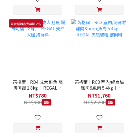
買就送姆吉犬慕斯２包
芮格爾｜RD4 成犬 鮭魚 腸
芮格爾｜RC3 室內/絕育貓
胃呵護 1.8kg｜ REGAL 天
雞肉&魚肉 5.4kg｜
然犬糧 狗飼料
REGAL 天然貓糧 貓飼料
NT$780
NT$1,760
NT$980
NT$2,200
8折
8折