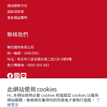
問題，才能避免小問題變大病！貓掉毛嚴重怎麼辦？4重點從日常生
有很大的關聯！冬天太冷，腸胃蠕動變慢，容易消化不良；夏天太
和獨立能力。 幼犬訓練常見問題Q1: 幾個月大的幼犬最適合開始訓
運送服務方式
的紙箱。建議一開始可以購買單價較低的入門款，觀察一下貓咪的
活中輕鬆改善看到滿屋子的貓毛是不是很抓狂？別擔心！其實只要
熱，水分流失快，腸道可能變得敏感，導致糞便變軟或拉稀。如果
練？A: 訓練可從幼犬到家首日開始（約8-10週大）。3-16週是社會
退換貨政策
使用狀況，再考慮購買「豪宅」！ 項目費用用品貓碗$300貓窩
透過一些簡單的日常照護方式，就能有效減少貓咪掉毛情況。從梳
換季時沒有適當調整環境，貓咪的腸胃就可能跟著「鬧脾氣」。冬
化黃金期，每次訓練控制在5-10分鐘內。Q2: 幼犬如廁訓練需要多久
會員權益聲明
$500貓跳台$1,500貓砂盆$500貓抓板$300外出籠$1,000一次性養貓
毛、洗澡到增加互動和營養調整，這些小撇步不僅能幫助貓咪維持
天注意保暖，提供暖墊、厚毯，避免冷風直吹。夏天補充水分，可
才能成功？A: 通常需要4-6個月，小型犬可能較慢。關鍵是固定時間
用品相關花費1：貓碗貓咪進食的物品，挑選上可偏向貓碗+有碗架
健康的皮毛，也能讓家裡的貓毛困擾大大減少！跟著以下重點一起
以加點湯罐、鮮食湯水，讓貓咪願意多喝水。避免冷熱交替太快，
帶出門，並立即獎勵正確行為。Q3: 幼犬亂咬家具怎麼辦？A: 提供專
的，可減少貓咪進食時的負擔。一次性養貓用品相關花費2：貓窩貓
行動吧！ 預防貓掉毛方法1：勤勞梳毛養貓必備神器就是各種梳子
像是開冷氣又突然關掉，容易讓貓咪腸胃受影響。重點提醒：換季
聯絡我們
屬啃咬玩具作替代品，發現不當啃咬時堅定說「不」，並引導至適
咪是非常需要安全感的動物，可以準備一個專屬他的「寶座」，當
啦！勤勞梳毛是最直接有效的掉毛控制方法。定期梳理可以幫貓咪
時，記得關心貓咪的腸胃狀況，適當調整環境，幫助毛孩適應！ 貓
合的玩具。確保足夠運動減少無聊行為。Q4: 如何阻止幼犬在家中亂
貓咪感到緊張或焦慮時可進到他的安全區域。一次性養貓用品相關
清除鬆動的死毛，減少牠們自行舔毛時吞入的毛球量，更能預防毛
咪拉肚子原因4. 寄生蟲或疾病感染貓咪如果持續拉肚子，甚至糞便
尿尿？A: 建立固定如廁時間表，成功時立即獎勵。限制活動範圍並
聯信寵物有限公司
花費3：貓跳台貓咪雖然不需要外出進行放電，但在家中還是需要擺
髮打結和皮膚問題。建議週期：短毛貓每週梳1-2次，長毛貓則建議
有血絲、異味特別重，那就要小心可能是 寄生蟲感染（如蛔蟲、鈎
密切監督。意外發生時不責罵，使用專用除臭劑徹底清理。Q5: 幼犬
統一編號：24962961
放高度適合的貓跳台提供貓咪玩耍，貓跳台與貓窩相同，能給予貓
2-3天梳一次。挑選合適的梳具也很重要，可以準備橡膠刷、鬃毛刷
蟲、球蟲）或腸胃炎、腸道疾病。這類情況會影響營養吸收，長期
一直吠叫怎麼辦？A: 找出原因（尋求注意力、警戒、焦慮）。訓練
地址：新北市八里區龍米路二段228-8號9樓
咪對於環境的安全感。一次性養貓用品相關花費4：貓砂盆貓咪排泄
或專用脫毛梳，依照毛質選擇。記得將梳毛變成愉快的日常儀式，
下來甚至可能造成貓咪消瘦、免疫力下降。定期驅蟲（幼貓建議每
「安靜」指令，停止吠叫時獎勵。避免對吠叫作出反應，確保充分
免付費專線：0800-000-882
用品，可選擇合適貓咪體型大小，不宜過小。一次性養貓用品相關
不僅能增加你們的互動時間，也讓貓咪享受被梳理的舒適感！預防
月一次，成貓每 3~6 個月一次）。觀察貓咪精神狀態，如果還伴隨
運動減少過度精力。Q6: 幼犬訓練中可以使用懲罰嗎？A: 不建議。正
花費5：貓抓板貓咪會有磨爪的習慣，為了我們的沙發或是地毯著
貓掉毛方法2：定期洗澡「貓咪會自己清潔，不需要洗澡」這個想法
嘔吐、食慾下降，務必儘早就醫。重點提醒：如果貓咪拉肚子超過 2
向獎勵比懲罰更有效且健康。懲罰可能導致恐懼或攻擊行為，破壞
想，需要準備一個能夠讓牠們放肆磨爪的貓抓板。一次性養貓用品
其實不完全正確哦！適當的洗澡能幫助貓咪清除死毛和皮屑，減少
天，或糞便異常，應立即帶去獸醫院檢查！ 貓咪拉肚子原因5. 情緒
信任關係。專注獎勵好行為，重新引導不良行為。Q7: 幼犬害怕其他
相關花費6：外出籠雖然貓咪平常不會外出，但當有美容或醫療需求
過敏原，特別是對長毛貓或油性皮膚的貓咪更有幫助。但注意，洗
壓力影響腸胃壓力不只影響人類，也會影響貓咪的腸胃！過度緊
狗狗怎麼辦？A: 循序漸進社交化，從友善成犬開始。不強迫互動，
此網站使用 cookies
時，外出籠就非常重要，平常也可以適度讓貓咪適應外出籠，避免
澡頻率不宜過高，一般室內貓咪1-3個月洗一次就足夠，過度洗澡反
張、焦慮、驚嚇（如煙火聲、大聲喧嘩），都可能讓貓咪拉肚子。
正面經驗後給予獎勵。考慮參加專業幼犬社交課程。Q8: 幼犬分離焦
Hi, 本網站使用必要 cookies 和追蹤型 cookies 以確保
緊急情況時，貓咪過度抗拒。總結來說貓咪在健康及用品的一次性
而會造成皮膚乾燥。選擇專為貓咪設計的溫和洗毛精，洗後一定要
尤其是個性敏感的貓咪，對變化的適應力比較低，壓力一大，腸胃
慮要如何處理？A: 練習短暫分離，逐漸延長。離開和返家時保持低
網站服務，後者將在獲得你的同意後才會執行追蹤。
了
費用大約落在 $ 7900~ $ 11600不等。雖說金額看起來不少，但以上
完全吹乾，避免濕毛造成皮膚問題。如果貓咪特別害怕洗澡，可以
就先「罷工」。減少壓力來源，盡量讓貓咪的作息固定。給貓咪陪
解更多
調。提供能分散注意力的玩具，建立可預測的離家儀式。每隻幼犬