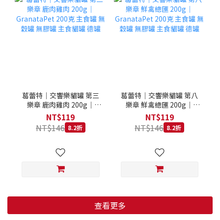
葛蕾特｜交響樂貓罐 第三
葛蕾特｜交響樂貓罐 第八
樂章 鹿肉雞肉 200g｜
樂章 鮮禽總匯 200g｜
GranataPet 200克 主食罐
GranataPet 200克 主食罐
NT$119
NT$119
無穀罐 無膠罐 主食貓罐 德
無穀罐 無膠罐 主食貓罐 德
NT$146
NT$146
8.2折
8.2折
罐
罐
查看更多