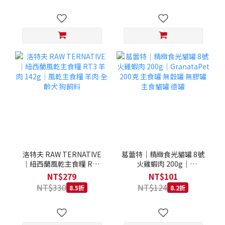
洛特夫 RAW TERNATIVE
葛蕾特｜精緻食光貓罐 8號
｜紐西蘭風乾主食糧 RT3
火雞蝦肉 200g｜
羊肉 142g｜風乾主食糧 羊
GranataPet 200克 主食罐
NT$279
NT$101
肉 全齡犬 狗飼料
無穀罐 無膠罐 主食貓罐 德
NT$330
NT$124
8.5折
8.2折
罐