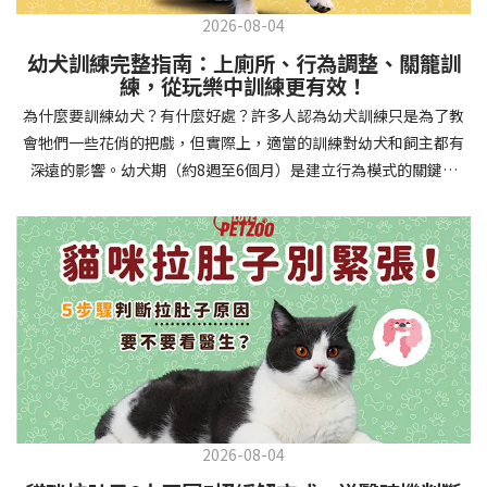
2026-08-04
幼犬訓練完整指南：上廁所、行為調整、關籠訓
練，從玩樂中訓練更有效！
為什麼要訓練幼犬？有什麼好處？許多人認為幼犬訓練只是為了教
會牠們一些花俏的把戲，但實際上，適當的訓練對幼犬和飼主都有
深遠的影響。幼犬期（約8週至6個月）是建立行為模式的關鍵時
期，這階段的訓練能奠定終身良好習慣的基礎，預防未來可能出現
的行為問題，並建立人犬間的健康關係。 建立安全健康的生活環境
透過基礎訓練，幼犬能學會家居規則，避免危險行為和破壞家具。
像是「不」和「放下」等指令可以阻止幼犬咬電線或誤食有害物
質，有效降低居家意外風險。規律的如廁訓練則能養成良好衛生習
慣，讓家中環境保持乾淨舒適。增強溝通與信任關係訓練過程就像
建立一種共同語言，幫助你和幼犬更好地理解彼此。當幼犬學會回
應你的指令，不只增加了互動機會，也建立了主人作為領導者的地
位。正向獎勵式訓練更能培養幼犬對你的信任感，強化情感連結，
創造更和諧的相處模式。培養社交技能與適應能力及早接觸各種環
2026-08-04
境和刺激，能幫助幼犬成長為自信穩定的成犬。適當的社會化訓練