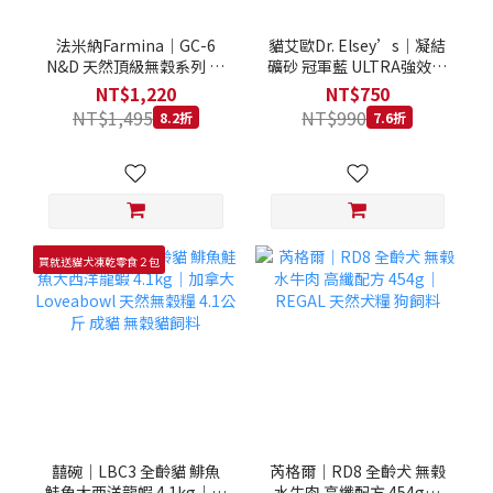
法米納Farmina｜GC-6
貓艾歐Dr. Elsey’s｜凝結
N&D 天然頂級無穀系列 室
礦砂 冠軍藍 ULTRA強效除
內/結紮貓 雞肉石榴 1.5KG
臭 40LB｜Cat Litter 40磅
NT$1,220
NT$750
貓砂 凝結礦砂 美國 艾爾博
NT$1,495
NT$990
8.2折
7.6折
士
買就送貓犬凍乾零食２包
囍碗｜LBC3 全齡貓 鯡魚
芮格爾｜RD8 全齡犬 無榖
鮭魚大西洋龍蝦 4.1kg｜加
水牛肉 高纖配方 454g｜