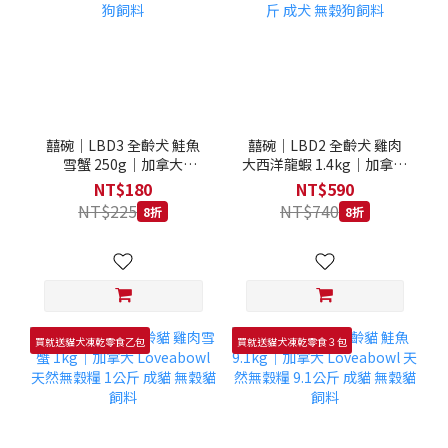
囍碗｜LBD3 全齡犬 鮭魚
囍碗｜LBD2 全齡犬 雞肉
雪蟹 250g｜加拿大
大西洋龍蝦 1.4kg｜加拿大
Loveabowl 天然無穀糧
Loveabowl 天然無穀糧
NT$180
NT$590
250克 成犬 無穀狗飼料
1.4公斤 成犬 無穀狗飼料
NT$225
NT$740
8折
8折
買就送貓犬凍乾零食乙包
買就送貓犬凍乾零食３包