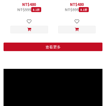
低穀鱈魚甜橙 小顆粒 800G
羊肉藍莓 小顆粒 800G
NT$480
NT$480
NT$595
NT$595
8.1折
8.1折
查看更多