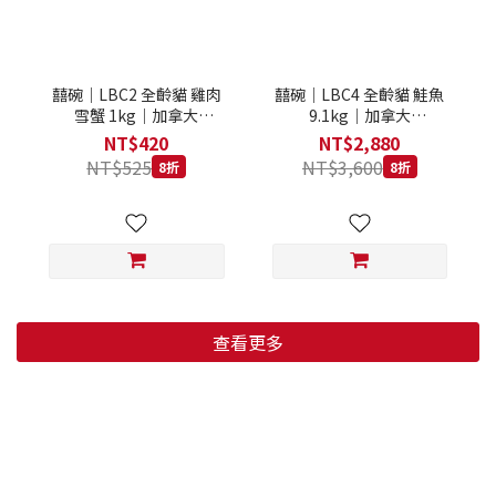
囍碗｜LBC2 全齡貓 雞肉
囍碗｜LBC4 全齡貓 鮭魚
雪蟹 1kg｜加拿大
9.1kg｜加拿大
Loveabowl 天然無穀糧 1
Loveabowl 天然無穀糧
NT$420
NT$2,880
公斤 成貓 無穀貓飼料
9.1公斤 成貓 無穀貓飼料
NT$525
NT$3,600
8折
8折
查看更多