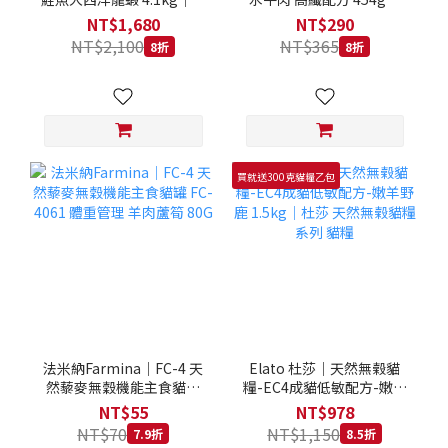
拿大 Loveabowl 天然無穀
REGAL 天然犬糧 狗飼料
NT$1,680
NT$290
糧 4.1公斤 成貓 無穀貓飼
NT$2,100
NT$365
8折
8折
料
買就送300克貓糧乙包
法米納Farmina｜FC-4 天
Elato 杜莎｜天然無榖貓
然藜麥無穀機能主食貓罐
糧-EC4成貓低敏配方-嫩羊
FC-4061 體重管理 羊肉蘆
野鹿 1.5kg｜杜莎 天然無
NT$55
NT$978
筍 80G
榖貓糧系列 貓糧
NT$70
NT$1,150
7.9折
8.5折