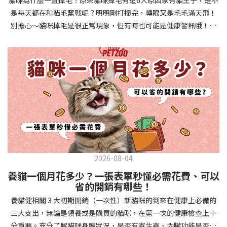
確認環境與生活作息：最近是否搬家、換貓砂、新成員加入？ 天氣
避免幼犬注意力分散。使用清晰一致的口令和手勢，成功時立即給
是每天都在和貓毛奮戰呢？明明剛打掃完，轉眼又是毛毛滿天飛！
是否有變化？ 飼主是否長時間外出？📌 貓咪拉肚子判斷步驟4：觀
予獎勵和讚美。記住，重複是學習的關鍵，每天多次短時間練習效
別擔心～貓咪掉毛是很正常現象，但有時也可能是健康警訊哦！以
察貓咪的精神與食慾：貓咪精神好嗎？、食慾是否正常？，可先觀
果最佳。調整日常行為除了基本指令，幼犬還需學習生活禮儀。如
下是常見的六大掉毛原因和實用改善妙招，讓毛孩健康、家裡乾淨
察 1~2 天，調整飲食、補充水分。如果貓咪 不吃不喝、 嗜睡、體重
廁訓練是優先項目—建立固定的如廁時間和地點，當幼犬正確如廁
兩全其美！貓咪掉毛原因1. 皮膚問題貓咪皮膚問題是造成掉毛的常
下降，表示身體狀況不佳，應儘快就醫！📌 貓咪拉肚子判斷步驟5：
時立即獎勵。另外要處理的常見問題包括咬人、啃咬家具和亂叫。
見兇手！皮膚發炎、感染或是長期搔癢，都會讓貓咪的毛髮失去健
檢查是否需要帶去看獸醫 如果拉肚子 1~2 次但精神好、食慾正常，
每當出現不當行為，給予適當替代品（如咬玩具代替咬手），並在
康光澤並大量脫落。常見的皮膚問題包括皮膚黴菌、細菌感染、疥
可以先觀察，如果腹瀉超過 48 小時或水狀腹瀉 + 嗜睡、食慾下降、
幼犬選擇正確行為時獎勵，這比責罵更有效。社交化訓練 兩個月大
癬蟲等寄生蟲，甚至是皮膚過度乾燥。如果發現貓咪皮膚有紅腫、
嘔吐 應立即就醫。 透過這 5 個步驟，你可以快速判斷貓咪拉肚子的
的幼犬正處於社會化黃金期，這階段的經驗將深刻影響未來性格。
結痂、脫屑或異常氣味，同時伴隨掉毛，建議盡快帶牠看獸醫哦！
原因與嚴重程度，確保毛孩的腸胃健康！如果不確定情況，還是建
安排幼犬接觸不同人類（包括兒童、戴眼鏡的人、使用拐杖的人
貓咪掉毛原因2. 過敏誰說只有人類會過敏？貓咪也會！貓咪可能對
議讓獸醫檢查，才能安心哦！🐾💖4種高風險群貓咪拉肚子要小心高
等）、各種動物、交通工具和環境聲音。起初保持在安全、受控的
環境中的塵蟎、花粉、清潔劑，甚至是食物中的某些成分產生過敏
風險貓咪包含：幼貓、老貓、懷孕貓、有慢性疾病貓，這些貓咪在
情境中，逐漸增加複雜度。每次正面社交體驗後給予獎勵，建立幼
反應。過敏症狀不只是打噴嚏、流眼淚，還會引起皮膚搔癢和掉毛
身體狀況出現警訊時要特別注意，如拉肚子次數超過2次以上，就建
犬對新事物的積極態度。進階技巧強化 基礎訓練穩固後，可以進入
問題。特別是食物過敏，更是常被忽略的掉毛元兇！如果貓咪經常
議直接尋求獸醫協助。2要訣判斷貓咪拉肚子要不要看醫生 高風險貓
更複雜的技巧訓練。這包括遠距離控制、不同干擾下的指令遵從、
2026-08-04
抓癢或舔舐特定部位，同時伴隨掉毛，很可能是過敏在作怪呢！貓
咪拉肚子次數超過2次以上，就建議直接尋求獸醫協助。正常且健康
多步驟動作等。使用延遲獎勵技巧，讓幼犬學會即使沒有立即獎勵
養貓一個月花多少？一張表單秒懂必需花費、可以
咪掉毛原因3. 營養不足貓咪的毛髮健康與營養息息相關！當貓咪飲
的貓咪，如拉肚子超過2-3天，建議直接尋求獸醫師協助。並記得提
也能保持良好行為。引入不同環境中的訓練，如公園、寵物店等，
省的開銷有哪些！
食中缺乏必要的蛋白質、脂肪酸（尤其是Omega-3和Omega-
供觀察紀錄給予獸醫師進行專業判斷。貓咪拉肚子但精神很好？如
幫助幼犬在各種情境下都能聽從指令。維持良好習慣 成功的訓練不
養貓健相關 3 大初期開銷（一次性）新貓咪的到來在健康上必備的
6）、維生素或礦物質時，毛髮就會變得乾燥、脆弱，容易斷裂脫
果飼主有發現貓咪拉肚子的情形，但貓咪的精神很好。有可能與飲
是一次性的，而是需要持續維護。即使幼犬已經掌握所有技能，也
三大支出，無論是領養或是購買的貓咪，在第一次的健康檢查上十
落。長期餵食低品質或不均衡的貓糧，可能使貓咪營養不良，進而
食方便相關，回想是否進食新的食物，或是正進行飼料更換的過
要定期複習，防止行為退化。將訓練融入日常生活，如出門前的
分重要。充分了解貓咪身體狀況，是否有寄生蟲、內臟功能是否健