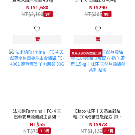
拿大 Loveabowl 天然無穀
REGAL 天然犬糧 狗飼料
NT$1,680
NT$290
糧 4.1公斤 成貓 無穀貓飼
NT$2,100
NT$365
8折
8折
料
買就送300克貓糧乙包
法米納Farmina｜FC-4 天
Elato 杜莎｜天然無榖貓
然藜麥無穀機能主食貓罐
糧-EC4成貓低敏配方-嫩羊
FC-4061 體重管理 羊肉蘆
野鹿 1.5kg｜杜莎 天然無
NT$55
NT$978
筍 80G
榖貓糧系列 貓糧
NT$70
NT$1,150
7.9折
8.5折