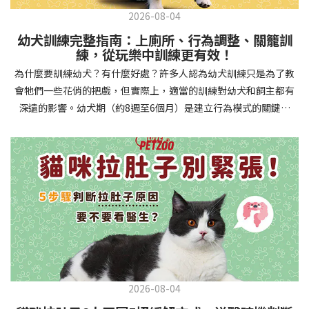
2026-08-04
幼犬訓練完整指南：上廁所、行為調整、關籠訓
練，從玩樂中訓練更有效！
為什麼要訓練幼犬？有什麼好處？許多人認為幼犬訓練只是為了教
會牠們一些花俏的把戲，但實際上，適當的訓練對幼犬和飼主都有
深遠的影響。幼犬期（約8週至6個月）是建立行為模式的關鍵時
期，這階段的訓練能奠定終身良好習慣的基礎，預防未來可能出現
的行為問題，並建立人犬間的健康關係。 建立安全健康的生活環境
透過基礎訓練，幼犬能學會家居規則，避免危險行為和破壞家具。
像是「不」和「放下」等指令可以阻止幼犬咬電線或誤食有害物
質，有效降低居家意外風險。規律的如廁訓練則能養成良好衛生習
慣，讓家中環境保持乾淨舒適。增強溝通與信任關係訓練過程就像
建立一種共同語言，幫助你和幼犬更好地理解彼此。當幼犬學會回
應你的指令，不只增加了互動機會，也建立了主人作為領導者的地
位。正向獎勵式訓練更能培養幼犬對你的信任感，強化情感連結，
創造更和諧的相處模式。培養社交技能與適應能力及早接觸各種環
2026-08-04
境和刺激，能幫助幼犬成長為自信穩定的成犬。適當的社會化訓練