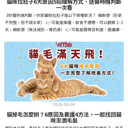
貓咪拉肚子6大原因5招緩解方式、送醫時機判斷
讓牠們學會如何與其他狗狗、動物和人類和平相處，減少恐懼或攻
一次看
擊行為。這種適應能力使幼犬未來能從容面對獸醫檢查、美容
3秒鐘快速判斷！你家貓咪拉肚子是以下哪種狀況？ 偏軟便（形狀
salon、寄宿或旅行等各種情境，大大提升生活品質。 訓練幼犬不只
不完整，但不成水狀） 👉 可能是換糧、飲食不適應，可以觀察 1~2
是教會指令，更是塑造性格和習慣的過程！ 透過耐心且一致的訓
天。糊狀便（無法成形，像奶昔） 👉 可能是腸胃受刺激，建議調整
練，你不僅能擁有一隻聽話的好狗狗，更能建立起相互尊重的終身
飲食、補充益生菌。水狀便（完全液體） 👉 可能是腸胃炎或感染，
伙伴關係。記住，現在投入的每一分鐘訓練，都將在未來十幾年的
若超過 24 小時沒改善，建議就醫。血便（帶血絲或黑色糞便） 👉
相處中獲得回報狗狗訓練指南，六步驟培養幼犬開始幼犬訓練時，
可能是嚴重腸胃問題，應立即帶去獸醫院！想知道貓咪拉肚子的真
系統性的方法能帶來最佳效果。從信任建立到習慣養成，每個階段
正原因，只要透過 5 個簡單步驟，就能判斷問題嚴重性，決定是否
都至關重要，缺一不可。良好的訓練應循序漸進，把握幼犬成長敏
需要就醫！接下來我們一起來看看該怎麼做吧！🐾 貓咪拉肚子怎麼
感期，以積極正向的方式引導。遵循這六個步驟，即使是第一次養
辦？5步驟判斷貓咪拉肚子是否需要馬上看醫生貓咪拉肚子的因素與
狗的新手，也能輕鬆將調皮的小狗訓練成聽話的好夥伴！建立信任
許多原因有關，更換食物、誤食異物或不乾淨的東西、寄生蟲、其
基礎 幼犬訓練的第一步不是教指令，而是建立信任。剛到新家的幼
他疾病。 5 步驟判斷貓咪拉肚子原因，要不要看醫生？當貓咪拉肚
犬可能感到緊張不安，給予適當空間適應環境很重要。用溫柔的聲
子時，不用慌張！透過以下 5 個步驟，就能快速判斷原因，並決定
音交談，提供安全舒適的窩，維持規律的餵食和如廁時間，讓幼犬
是否需要帶去獸醫院。📌 貓咪拉肚子判斷步驟1：觀察糞便的狀態：
感到安心。輕輕撫摸、溫柔擁抱，每天安排固定玩耍時間，這些都
2026-08-04
糞便質地是關鍵！不同形態代表不同的腸胃狀況📌 貓咪拉肚子判斷
能幫助建立初步的依附關係。教導基礎指令 當幼犬適應新環境並信
貓掉毛怎麼辦？6原因及養護4方法，一起找回貓
步驟2：回想最近的飲食變化：有沒有突然換飼料或罐頭？ 有沒有吃
任你後，可開始教導基本指令。從簡單的「坐下」開始，再逐步學
咪澎潤毛髮
到新零食或人類食物？ 是否誤食異物？📌 貓咪拉肚子判斷步驟3：
習「趴下」、「等待」和「過來」。每次訓練保持在5-10分鐘內，
貓咪為什麼一直掉毛？原來貓咪掉毛有這6大原因家有貓主子，是不