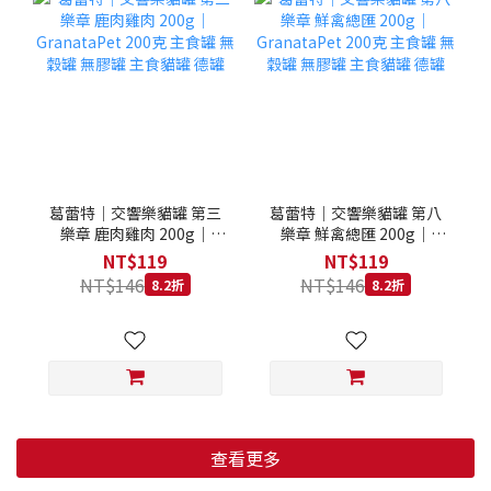
葛蕾特｜交響樂貓罐 第三
葛蕾特｜交響樂貓罐 第八
樂章 鹿肉雞肉 200g｜
樂章 鮮禽總匯 200g｜
GranataPet 200克 主食罐
GranataPet 200克 主食罐
NT$119
NT$119
無穀罐 無膠罐 主食貓罐 德
無穀罐 無膠罐 主食貓罐 德
NT$146
NT$146
8.2折
8.2折
罐
罐
查看更多