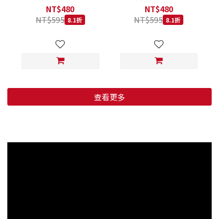
低穀鱈魚甜橙 小顆粒 800G
羊肉藍莓 小顆粒 800G
NT$480
NT$480
NT$595
NT$595
8.1折
8.1折
查看更多