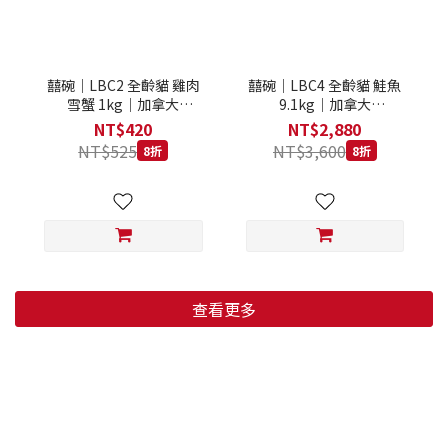
囍碗｜LBC2 全齡貓 雞肉
囍碗｜LBC4 全齡貓 鮭魚
雪蟹 1kg｜加拿大
9.1kg｜加拿大
Loveabowl 天然無穀糧 1
Loveabowl 天然無穀糧
NT$420
NT$2,880
公斤 成貓 無穀貓飼料
9.1公斤 成貓 無穀貓飼料
NT$525
NT$3,600
8折
8折
查看更多