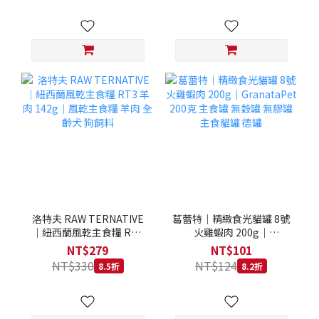
洛特夫 RAW TERNATIVE
葛蕾特｜精緻食光貓罐 8號
｜紐西蘭風乾主食糧 RT3
火雞蝦肉 200g｜
羊肉 142g｜風乾主食糧 羊
GranataPet 200克 主食罐
NT$279
NT$101
肉 全齡犬 狗飼料
無穀罐 無膠罐 主食貓罐 德
NT$330
NT$124
8.5折
8.2折
罐