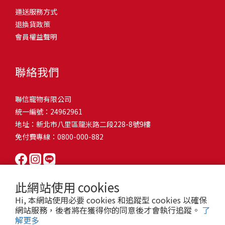
問題，才能避免小問題變大病！貓掉毛嚴重怎麼辦？4重點從日常生
有很大的關聯！冬天太冷，腸胃蠕動變慢，容易消化不良；夏天太
和獨立能力。 幼犬訓練常見問題Q1: 幾個月大的幼犬最適合開始訓
運送服務方式
的紙箱。建議一開始可以購買單價較低的入門款，觀察一下貓咪的
活中輕鬆改善看到滿屋子的貓毛是不是很抓狂？別擔心！其實只要
熱，水分流失快，腸道可能變得敏感，導致糞便變軟或拉稀。如果
練？A: 訓練可從幼犬到家首日開始（約8-10週大）。3-16週是社會
退換貨政策
使用狀況，再考慮購買「豪宅」！ 項目費用用品貓碗$300貓窩
透過一些簡單的日常照護方式，就能有效減少貓咪掉毛情況。從梳
換季時沒有適當調整環境，貓咪的腸胃就可能跟著「鬧脾氣」。冬
化黃金期，每次訓練控制在5-10分鐘內。Q2: 幼犬如廁訓練需要多久
會員權益聲明
$500貓跳台$1,500貓砂盆$500貓抓板$300外出籠$1,000一次性養貓
毛、洗澡到增加互動和營養調整，這些小撇步不僅能幫助貓咪維持
天注意保暖，提供暖墊、厚毯，避免冷風直吹。夏天補充水分，可
才能成功？A: 通常需要4-6個月，小型犬可能較慢。關鍵是固定時間
用品相關花費1：貓碗貓咪進食的物品，挑選上可偏向貓碗+有碗架
健康的皮毛，也能讓家裡的貓毛困擾大大減少！跟著以下重點一起
以加點湯罐、鮮食湯水，讓貓咪願意多喝水。避免冷熱交替太快，
帶出門，並立即獎勵正確行為。Q3: 幼犬亂咬家具怎麼辦？A: 提供專
的，可減少貓咪進食時的負擔。一次性養貓用品相關花費2：貓窩貓
行動吧！ 預防貓掉毛方法1：勤勞梳毛養貓必備神器就是各種梳子
像是開冷氣又突然關掉，容易讓貓咪腸胃受影響。重點提醒：換季
聯絡我們
屬啃咬玩具作替代品，發現不當啃咬時堅定說「不」，並引導至適
咪是非常需要安全感的動物，可以準備一個專屬他的「寶座」，當
啦！勤勞梳毛是最直接有效的掉毛控制方法。定期梳理可以幫貓咪
時，記得關心貓咪的腸胃狀況，適當調整環境，幫助毛孩適應！ 貓
合的玩具。確保足夠運動減少無聊行為。Q4: 如何阻止幼犬在家中亂
貓咪感到緊張或焦慮時可進到他的安全區域。一次性養貓用品相關
清除鬆動的死毛，減少牠們自行舔毛時吞入的毛球量，更能預防毛
咪拉肚子原因4. 寄生蟲或疾病感染貓咪如果持續拉肚子，甚至糞便
尿尿？A: 建立固定如廁時間表，成功時立即獎勵。限制活動範圍並
聯信寵物有限公司
花費3：貓跳台貓咪雖然不需要外出進行放電，但在家中還是需要擺
髮打結和皮膚問題。建議週期：短毛貓每週梳1-2次，長毛貓則建議
有血絲、異味特別重，那就要小心可能是 寄生蟲感染（如蛔蟲、鈎
密切監督。意外發生時不責罵，使用專用除臭劑徹底清理。Q5: 幼犬
統一編號：24962961
放高度適合的貓跳台提供貓咪玩耍，貓跳台與貓窩相同，能給予貓
2-3天梳一次。挑選合適的梳具也很重要，可以準備橡膠刷、鬃毛刷
蟲、球蟲）或腸胃炎、腸道疾病。這類情況會影響營養吸收，長期
一直吠叫怎麼辦？A: 找出原因（尋求注意力、警戒、焦慮）。訓練
地址：新北市八里區龍米路二段228-8號9樓
咪對於環境的安全感。一次性養貓用品相關花費4：貓砂盆貓咪排泄
或專用脫毛梳，依照毛質選擇。記得將梳毛變成愉快的日常儀式，
下來甚至可能造成貓咪消瘦、免疫力下降。定期驅蟲（幼貓建議每
「安靜」指令，停止吠叫時獎勵。避免對吠叫作出反應，確保充分
免付費專線：0800-000-882
用品，可選擇合適貓咪體型大小，不宜過小。一次性養貓用品相關
不僅能增加你們的互動時間，也讓貓咪享受被梳理的舒適感！預防
月一次，成貓每 3~6 個月一次）。觀察貓咪精神狀態，如果還伴隨
運動減少過度精力。Q6: 幼犬訓練中可以使用懲罰嗎？A: 不建議。正
花費5：貓抓板貓咪會有磨爪的習慣，為了我們的沙發或是地毯著
貓掉毛方法2：定期洗澡「貓咪會自己清潔，不需要洗澡」這個想法
嘔吐、食慾下降，務必儘早就醫。重點提醒：如果貓咪拉肚子超過 2
向獎勵比懲罰更有效且健康。懲罰可能導致恐懼或攻擊行為，破壞
想，需要準備一個能夠讓牠們放肆磨爪的貓抓板。一次性養貓用品
其實不完全正確哦！適當的洗澡能幫助貓咪清除死毛和皮屑，減少
天，或糞便異常，應立即帶去獸醫院檢查！ 貓咪拉肚子原因5. 情緒
信任關係。專注獎勵好行為，重新引導不良行為。Q7: 幼犬害怕其他
相關花費6：外出籠雖然貓咪平常不會外出，但當有美容或醫療需求
過敏原，特別是對長毛貓或油性皮膚的貓咪更有幫助。但注意，洗
壓力影響腸胃壓力不只影響人類，也會影響貓咪的腸胃！過度緊
狗狗怎麼辦？A: 循序漸進社交化，從友善成犬開始。不強迫互動，
此網站使用 cookies
時，外出籠就非常重要，平常也可以適度讓貓咪適應外出籠，避免
澡頻率不宜過高，一般室內貓咪1-3個月洗一次就足夠，過度洗澡反
張、焦慮、驚嚇（如煙火聲、大聲喧嘩），都可能讓貓咪拉肚子。
正面經驗後給予獎勵。考慮參加專業幼犬社交課程。Q8: 幼犬分離焦
Hi, 本網站使用必要 cookies 和追蹤型 cookies 以確保
緊急情況時，貓咪過度抗拒。總結來說貓咪在健康及用品的一次性
而會造成皮膚乾燥。選擇專為貓咪設計的溫和洗毛精，洗後一定要
尤其是個性敏感的貓咪，對變化的適應力比較低，壓力一大，腸胃
慮要如何處理？A: 練習短暫分離，逐漸延長。離開和返家時保持低
網站服務，後者將在獲得你的同意後才會執行追蹤。
了
費用大約落在 $ 7900~ $ 11600不等。雖說金額看起來不少，但以上
完全吹乾，避免濕毛造成皮膚問題。如果貓咪特別害怕洗澡，可以
就先「罷工」。減少壓力來源，盡量讓貓咪的作息固定。給貓咪陪
解更多
調。提供能分散注意力的玩具，建立可預測的離家儀式。每隻幼犬