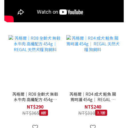
芮格爾｜RD8 全齡犬 無榖
芮格爾｜RD4 成犬 鮭魚 腸
水牛肉 高纖配方 454g｜
胃呵護 454g｜ REGAL 天
REGAL 天然犬糧 狗飼料
然犬糧 狗飼料
NT$290
NT$240
NT$365
NT$310
8折
7.7折