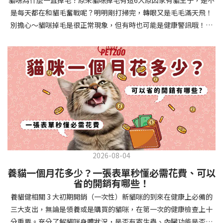
確認環境與生活作息：最近是否搬家、換貓砂、新成員加入？ 天氣
避免幼犬注意力分散。使用清晰一致的口令和手勢，成功時立即給
是每天都在和貓毛奮戰呢？明明剛打掃完，轉眼又是毛毛滿天飛！
是否有變化？ 飼主是否長時間外出？📌 貓咪拉肚子判斷步驟4：觀
予獎勵和讚美。記住，重複是學習的關鍵，每天多次短時間練習效
別擔心～貓咪掉毛是很正常現象，但有時也可能是健康警訊哦！以
察貓咪的精神與食慾：貓咪精神好嗎？、食慾是否正常？，可先觀
果最佳。調整日常行為除了基本指令，幼犬還需學習生活禮儀。如
下是常見的六大掉毛原因和實用改善妙招，讓毛孩健康、家裡乾淨
察 1~2 天，調整飲食、補充水分。如果貓咪 不吃不喝、 嗜睡、體重
廁訓練是優先項目—建立固定的如廁時間和地點，當幼犬正確如廁
兩全其美！貓咪掉毛原因1. 皮膚問題貓咪皮膚問題是造成掉毛的常
下降，表示身體狀況不佳，應儘快就醫！📌 貓咪拉肚子判斷步驟5：
時立即獎勵。另外要處理的常見問題包括咬人、啃咬家具和亂叫。
見兇手！皮膚發炎、感染或是長期搔癢，都會讓貓咪的毛髮失去健
檢查是否需要帶去看獸醫 如果拉肚子 1~2 次但精神好、食慾正常，
每當出現不當行為，給予適當替代品（如咬玩具代替咬手），並在
康光澤並大量脫落。常見的皮膚問題包括皮膚黴菌、細菌感染、疥
可以先觀察，如果腹瀉超過 48 小時或水狀腹瀉 + 嗜睡、食慾下降、
幼犬選擇正確行為時獎勵，這比責罵更有效。社交化訓練 兩個月大
癬蟲等寄生蟲，甚至是皮膚過度乾燥。如果發現貓咪皮膚有紅腫、
嘔吐 應立即就醫。 透過這 5 個步驟，你可以快速判斷貓咪拉肚子的
的幼犬正處於社會化黃金期，這階段的經驗將深刻影響未來性格。
結痂、脫屑或異常氣味，同時伴隨掉毛，建議盡快帶牠看獸醫哦！
原因與嚴重程度，確保毛孩的腸胃健康！如果不確定情況，還是建
安排幼犬接觸不同人類（包括兒童、戴眼鏡的人、使用拐杖的人
貓咪掉毛原因2. 過敏誰說只有人類會過敏？貓咪也會！貓咪可能對
議讓獸醫檢查，才能安心哦！🐾💖4種高風險群貓咪拉肚子要小心高
等）、各種動物、交通工具和環境聲音。起初保持在安全、受控的
環境中的塵蟎、花粉、清潔劑，甚至是食物中的某些成分產生過敏
風險貓咪包含：幼貓、老貓、懷孕貓、有慢性疾病貓，這些貓咪在
情境中，逐漸增加複雜度。每次正面社交體驗後給予獎勵，建立幼
反應。過敏症狀不只是打噴嚏、流眼淚，還會引起皮膚搔癢和掉毛
身體狀況出現警訊時要特別注意，如拉肚子次數超過2次以上，就建
犬對新事物的積極態度。進階技巧強化 基礎訓練穩固後，可以進入
問題。特別是食物過敏，更是常被忽略的掉毛元兇！如果貓咪經常
議直接尋求獸醫協助。2要訣判斷貓咪拉肚子要不要看醫生 高風險貓
更複雜的技巧訓練。這包括遠距離控制、不同干擾下的指令遵從、
2026-08-04
抓癢或舔舐特定部位，同時伴隨掉毛，很可能是過敏在作怪呢！貓
咪拉肚子次數超過2次以上，就建議直接尋求獸醫協助。正常且健康
多步驟動作等。使用延遲獎勵技巧，讓幼犬學會即使沒有立即獎勵
養貓一個月花多少？一張表單秒懂必需花費、可以
咪掉毛原因3. 營養不足貓咪的毛髮健康與營養息息相關！當貓咪飲
的貓咪，如拉肚子超過2-3天，建議直接尋求獸醫師協助。並記得提
也能保持良好行為。引入不同環境中的訓練，如公園、寵物店等，
省的開銷有哪些！
食中缺乏必要的蛋白質、脂肪酸（尤其是Omega-3和Omega-
供觀察紀錄給予獸醫師進行專業判斷。貓咪拉肚子但精神很好？如
幫助幼犬在各種情境下都能聽從指令。維持良好習慣 成功的訓練不
養貓健相關 3 大初期開銷（一次性）新貓咪的到來在健康上必備的
6）、維生素或礦物質時，毛髮就會變得乾燥、脆弱，容易斷裂脫
果飼主有發現貓咪拉肚子的情形，但貓咪的精神很好。有可能與飲
是一次性的，而是需要持續維護。即使幼犬已經掌握所有技能，也
三大支出，無論是領養或是購買的貓咪，在第一次的健康檢查上十
落。長期餵食低品質或不均衡的貓糧，可能使貓咪營養不良，進而
食方便相關，回想是否進食新的食物，或是正進行飼料更換的過
要定期複習，防止行為退化。將訓練融入日常生活，如出門前的
分重要。充分了解貓咪身體狀況，是否有寄生蟲、內臟功能是否健