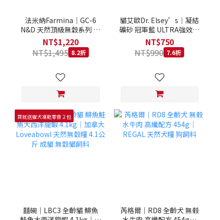
法米納Farmina｜GC-6
貓艾歐Dr. Elsey’s｜凝結
N&D 天然頂級無穀系列 室
礦砂 冠軍藍 ULTRA強效除
內/結紮貓 雞肉石榴 1.5KG
臭 40LB｜Cat Litter 40磅
NT$1,220
NT$750
貓砂 凝結礦砂 美國 艾爾博
NT$1,495
NT$990
8.2折
7.6折
士
買就送貓犬凍乾零食２包
囍碗｜LBC3 全齡貓 鯡魚
芮格爾｜RD8 全齡犬 無榖
鮭魚大西洋龍蝦 4.1kg｜加
水牛肉 高纖配方 454g｜