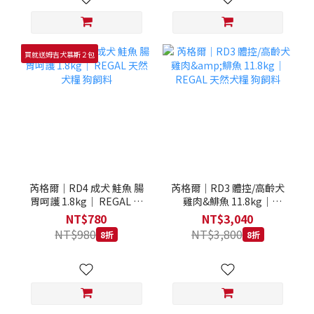
買就送姆吉犬慕斯２包
芮格爾｜RD4 成犬 鮭魚 腸
芮格爾｜RD3 體控/高齡犬
胃呵護 1.8kg｜ REGAL 天
雞肉&鯡魚 11.8kg｜
然犬糧 狗飼料
REGAL 天然犬糧 狗飼料
NT$780
NT$3,040
NT$980
NT$3,800
8折
8折