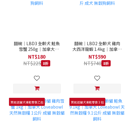
囍碗｜LBD3 全齡犬 鮭魚
囍碗｜LBD2 全齡犬 雞肉
雪蟹 250g｜加拿大
大西洋龍蝦 1.4kg｜加拿大
Loveabowl 天然無穀糧
Loveabowl 天然無穀糧
NT$180
NT$590
250克 成犬 無穀狗飼料
1.4公斤 成犬 無穀狗飼料
NT$225
NT$740
8折
8折
買就送貓犬凍乾零食乙包
買就送貓犬凍乾零食３包