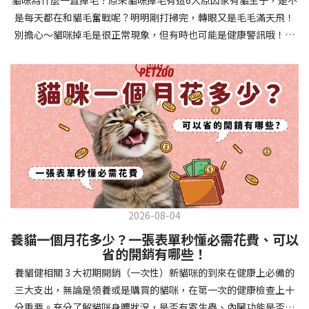
確認環境與生活作息：最近是否搬家、換貓砂、新成員加入？ 天氣
避免幼犬注意力分散。使用清晰一致的口令和手勢，成功時立即給
是每天都在和貓毛奮戰呢？明明剛打掃完，轉眼又是毛毛滿天飛！
是否有變化？ 飼主是否長時間外出？📌 貓咪拉肚子判斷步驟4：觀
予獎勵和讚美。記住，重複是學習的關鍵，每天多次短時間練習效
別擔心～貓咪掉毛是很正常現象，但有時也可能是健康警訊哦！以
察貓咪的精神與食慾：貓咪精神好嗎？、食慾是否正常？，可先觀
果最佳。調整日常行為除了基本指令，幼犬還需學習生活禮儀。如
下是常見的六大掉毛原因和實用改善妙招，讓毛孩健康、家裡乾淨
察 1~2 天，調整飲食、補充水分。如果貓咪 不吃不喝、 嗜睡、體重
廁訓練是優先項目—建立固定的如廁時間和地點，當幼犬正確如廁
兩全其美！貓咪掉毛原因1. 皮膚問題貓咪皮膚問題是造成掉毛的常
下降，表示身體狀況不佳，應儘快就醫！📌 貓咪拉肚子判斷步驟5：
時立即獎勵。另外要處理的常見問題包括咬人、啃咬家具和亂叫。
見兇手！皮膚發炎、感染或是長期搔癢，都會讓貓咪的毛髮失去健
檢查是否需要帶去看獸醫 如果拉肚子 1~2 次但精神好、食慾正常，
每當出現不當行為，給予適當替代品（如咬玩具代替咬手），並在
康光澤並大量脫落。常見的皮膚問題包括皮膚黴菌、細菌感染、疥
可以先觀察，如果腹瀉超過 48 小時或水狀腹瀉 + 嗜睡、食慾下降、
幼犬選擇正確行為時獎勵，這比責罵更有效。社交化訓練 兩個月大
癬蟲等寄生蟲，甚至是皮膚過度乾燥。如果發現貓咪皮膚有紅腫、
嘔吐 應立即就醫。 透過這 5 個步驟，你可以快速判斷貓咪拉肚子的
的幼犬正處於社會化黃金期，這階段的經驗將深刻影響未來性格。
結痂、脫屑或異常氣味，同時伴隨掉毛，建議盡快帶牠看獸醫哦！
原因與嚴重程度，確保毛孩的腸胃健康！如果不確定情況，還是建
安排幼犬接觸不同人類（包括兒童、戴眼鏡的人、使用拐杖的人
貓咪掉毛原因2. 過敏誰說只有人類會過敏？貓咪也會！貓咪可能對
議讓獸醫檢查，才能安心哦！🐾💖4種高風險群貓咪拉肚子要小心高
等）、各種動物、交通工具和環境聲音。起初保持在安全、受控的
環境中的塵蟎、花粉、清潔劑，甚至是食物中的某些成分產生過敏
風險貓咪包含：幼貓、老貓、懷孕貓、有慢性疾病貓，這些貓咪在
情境中，逐漸增加複雜度。每次正面社交體驗後給予獎勵，建立幼
反應。過敏症狀不只是打噴嚏、流眼淚，還會引起皮膚搔癢和掉毛
身體狀況出現警訊時要特別注意，如拉肚子次數超過2次以上，就建
犬對新事物的積極態度。進階技巧強化 基礎訓練穩固後，可以進入
問題。特別是食物過敏，更是常被忽略的掉毛元兇！如果貓咪經常
議直接尋求獸醫協助。2要訣判斷貓咪拉肚子要不要看醫生 高風險貓
更複雜的技巧訓練。這包括遠距離控制、不同干擾下的指令遵從、
2026-08-04
抓癢或舔舐特定部位，同時伴隨掉毛，很可能是過敏在作怪呢！貓
咪拉肚子次數超過2次以上，就建議直接尋求獸醫協助。正常且健康
多步驟動作等。使用延遲獎勵技巧，讓幼犬學會即使沒有立即獎勵
養貓一個月花多少？一張表單秒懂必需花費、可以
咪掉毛原因3. 營養不足貓咪的毛髮健康與營養息息相關！當貓咪飲
的貓咪，如拉肚子超過2-3天，建議直接尋求獸醫師協助。並記得提
也能保持良好行為。引入不同環境中的訓練，如公園、寵物店等，
省的開銷有哪些！
食中缺乏必要的蛋白質、脂肪酸（尤其是Omega-3和Omega-
供觀察紀錄給予獸醫師進行專業判斷。貓咪拉肚子但精神很好？如
幫助幼犬在各種情境下都能聽從指令。維持良好習慣 成功的訓練不
養貓健相關 3 大初期開銷（一次性）新貓咪的到來在健康上必備的
6）、維生素或礦物質時，毛髮就會變得乾燥、脆弱，容易斷裂脫
果飼主有發現貓咪拉肚子的情形，但貓咪的精神很好。有可能與飲
是一次性的，而是需要持續維護。即使幼犬已經掌握所有技能，也
三大支出，無論是領養或是購買的貓咪，在第一次的健康檢查上十
落。長期餵食低品質或不均衡的貓糧，可能使貓咪營養不良，進而
食方便相關，回想是否進食新的食物，或是正進行飼料更換的過
要定期複習，防止行為退化。將訓練融入日常生活，如出門前的
分重要。充分了解貓咪身體狀況，是否有寄生蟲、內臟功能是否健