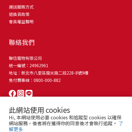
問題，才能避免小問題變大病！貓掉毛嚴重怎麼辦？4重點從日常生
有很大的關聯！冬天太冷，腸胃蠕動變慢，容易消化不良；夏天太
和獨立能力。 幼犬訓練常見問題Q1: 幾個月大的幼犬最適合開始訓
運送服務方式
的紙箱。建議一開始可以購買單價較低的入門款，觀察一下貓咪的
活中輕鬆改善看到滿屋子的貓毛是不是很抓狂？別擔心！其實只要
熱，水分流失快，腸道可能變得敏感，導致糞便變軟或拉稀。如果
練？A: 訓練可從幼犬到家首日開始（約8-10週大）。3-16週是社會
退換貨政策
使用狀況，再考慮購買「豪宅」！ 項目費用用品貓碗$300貓窩
透過一些簡單的日常照護方式，就能有效減少貓咪掉毛情況。從梳
換季時沒有適當調整環境，貓咪的腸胃就可能跟著「鬧脾氣」。冬
化黃金期，每次訓練控制在5-10分鐘內。Q2: 幼犬如廁訓練需要多久
會員權益聲明
$500貓跳台$1,500貓砂盆$500貓抓板$300外出籠$1,000一次性養貓
毛、洗澡到增加互動和營養調整，這些小撇步不僅能幫助貓咪維持
天注意保暖，提供暖墊、厚毯，避免冷風直吹。夏天補充水分，可
才能成功？A: 通常需要4-6個月，小型犬可能較慢。關鍵是固定時間
用品相關花費1：貓碗貓咪進食的物品，挑選上可偏向貓碗+有碗架
健康的皮毛，也能讓家裡的貓毛困擾大大減少！跟著以下重點一起
以加點湯罐、鮮食湯水，讓貓咪願意多喝水。避免冷熱交替太快，
帶出門，並立即獎勵正確行為。Q3: 幼犬亂咬家具怎麼辦？A: 提供專
的，可減少貓咪進食時的負擔。一次性養貓用品相關花費2：貓窩貓
行動吧！ 預防貓掉毛方法1：勤勞梳毛養貓必備神器就是各種梳子
像是開冷氣又突然關掉，容易讓貓咪腸胃受影響。重點提醒：換季
聯絡我們
屬啃咬玩具作替代品，發現不當啃咬時堅定說「不」，並引導至適
咪是非常需要安全感的動物，可以準備一個專屬他的「寶座」，當
啦！勤勞梳毛是最直接有效的掉毛控制方法。定期梳理可以幫貓咪
時，記得關心貓咪的腸胃狀況，適當調整環境，幫助毛孩適應！ 貓
合的玩具。確保足夠運動減少無聊行為。Q4: 如何阻止幼犬在家中亂
貓咪感到緊張或焦慮時可進到他的安全區域。一次性養貓用品相關
清除鬆動的死毛，減少牠們自行舔毛時吞入的毛球量，更能預防毛
咪拉肚子原因4. 寄生蟲或疾病感染貓咪如果持續拉肚子，甚至糞便
尿尿？A: 建立固定如廁時間表，成功時立即獎勵。限制活動範圍並
聯信寵物有限公司
花費3：貓跳台貓咪雖然不需要外出進行放電，但在家中還是需要擺
髮打結和皮膚問題。建議週期：短毛貓每週梳1-2次，長毛貓則建議
有血絲、異味特別重，那就要小心可能是 寄生蟲感染（如蛔蟲、鈎
密切監督。意外發生時不責罵，使用專用除臭劑徹底清理。Q5: 幼犬
統一編號：24962961
放高度適合的貓跳台提供貓咪玩耍，貓跳台與貓窩相同，能給予貓
2-3天梳一次。挑選合適的梳具也很重要，可以準備橡膠刷、鬃毛刷
蟲、球蟲）或腸胃炎、腸道疾病。這類情況會影響營養吸收，長期
一直吠叫怎麼辦？A: 找出原因（尋求注意力、警戒、焦慮）。訓練
地址：新北市八里區龍米路二段228-8號9樓
咪對於環境的安全感。一次性養貓用品相關花費4：貓砂盆貓咪排泄
或專用脫毛梳，依照毛質選擇。記得將梳毛變成愉快的日常儀式，
下來甚至可能造成貓咪消瘦、免疫力下降。定期驅蟲（幼貓建議每
「安靜」指令，停止吠叫時獎勵。避免對吠叫作出反應，確保充分
免付費專線：0800-000-882
用品，可選擇合適貓咪體型大小，不宜過小。一次性養貓用品相關
不僅能增加你們的互動時間，也讓貓咪享受被梳理的舒適感！預防
月一次，成貓每 3~6 個月一次）。觀察貓咪精神狀態，如果還伴隨
運動減少過度精力。Q6: 幼犬訓練中可以使用懲罰嗎？A: 不建議。正
花費5：貓抓板貓咪會有磨爪的習慣，為了我們的沙發或是地毯著
貓掉毛方法2：定期洗澡「貓咪會自己清潔，不需要洗澡」這個想法
嘔吐、食慾下降，務必儘早就醫。重點提醒：如果貓咪拉肚子超過 2
向獎勵比懲罰更有效且健康。懲罰可能導致恐懼或攻擊行為，破壞
想，需要準備一個能夠讓牠們放肆磨爪的貓抓板。一次性養貓用品
其實不完全正確哦！適當的洗澡能幫助貓咪清除死毛和皮屑，減少
天，或糞便異常，應立即帶去獸醫院檢查！ 貓咪拉肚子原因5. 情緒
信任關係。專注獎勵好行為，重新引導不良行為。Q7: 幼犬害怕其他
相關花費6：外出籠雖然貓咪平常不會外出，但當有美容或醫療需求
過敏原，特別是對長毛貓或油性皮膚的貓咪更有幫助。但注意，洗
壓力影響腸胃壓力不只影響人類，也會影響貓咪的腸胃！過度緊
狗狗怎麼辦？A: 循序漸進社交化，從友善成犬開始。不強迫互動，
此網站使用 cookies
時，外出籠就非常重要，平常也可以適度讓貓咪適應外出籠，避免
澡頻率不宜過高，一般室內貓咪1-3個月洗一次就足夠，過度洗澡反
張、焦慮、驚嚇（如煙火聲、大聲喧嘩），都可能讓貓咪拉肚子。
正面經驗後給予獎勵。考慮參加專業幼犬社交課程。Q8: 幼犬分離焦
Hi, 本網站使用必要 cookies 和追蹤型 cookies 以確保
緊急情況時，貓咪過度抗拒。總結來說貓咪在健康及用品的一次性
而會造成皮膚乾燥。選擇專為貓咪設計的溫和洗毛精，洗後一定要
尤其是個性敏感的貓咪，對變化的適應力比較低，壓力一大，腸胃
慮要如何處理？A: 練習短暫分離，逐漸延長。離開和返家時保持低
網站服務，後者將在獲得你的同意後才會執行追蹤。
了
費用大約落在 $ 7900~ $ 11600不等。雖說金額看起來不少，但以上
完全吹乾，避免濕毛造成皮膚問題。如果貓咪特別害怕洗澡，可以
就先「罷工」。減少壓力來源，盡量讓貓咪的作息固定。給貓咪陪
解更多
調。提供能分散注意力的玩具，建立可預測的離家儀式。每隻幼犬