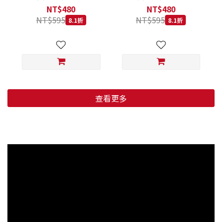
低穀鱈魚甜橙 小顆粒 800G
羊肉藍莓 小顆粒 800G
NT$480
NT$480
NT$595
NT$595
8.1折
8.1折
查看更多