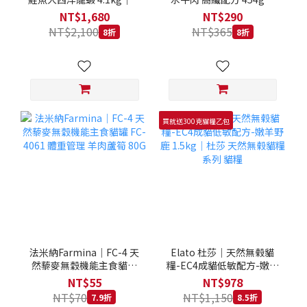
拿大 Loveabowl 天然無穀
REGAL 天然犬糧 狗飼料
NT$1,680
NT$290
糧 4.1公斤 成貓 無穀貓飼
NT$2,100
NT$365
8折
8折
料
買就送300克貓糧乙包
法米納Farmina｜FC-4 天
Elato 杜莎｜天然無榖貓
然藜麥無穀機能主食貓罐
糧-EC4成貓低敏配方-嫩羊
FC-4061 體重管理 羊肉蘆
野鹿 1.5kg｜杜莎 天然無
NT$55
NT$978
筍 80G
榖貓糧系列 貓糧
NT$70
NT$1,150
7.9折
8.5折