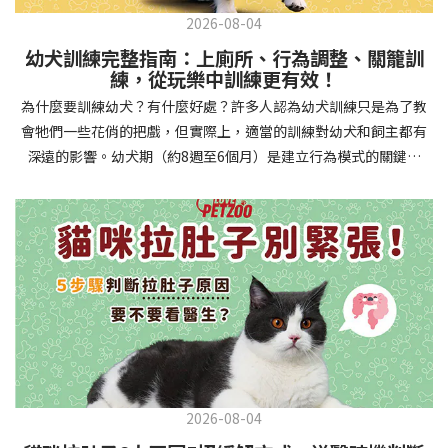
2026-08-04
幼犬訓練完整指南：上廁所、行為調整、關籠訓
練，從玩樂中訓練更有效！
為什麼要訓練幼犬？有什麼好處？許多人認為幼犬訓練只是為了教
會牠們一些花俏的把戲，但實際上，適當的訓練對幼犬和飼主都有
深遠的影響。幼犬期（約8週至6個月）是建立行為模式的關鍵時
期，這階段的訓練能奠定終身良好習慣的基礎，預防未來可能出現
的行為問題，並建立人犬間的健康關係。 建立安全健康的生活環境
透過基礎訓練，幼犬能學會家居規則，避免危險行為和破壞家具。
像是「不」和「放下」等指令可以阻止幼犬咬電線或誤食有害物
質，有效降低居家意外風險。規律的如廁訓練則能養成良好衛生習
慣，讓家中環境保持乾淨舒適。增強溝通與信任關係訓練過程就像
建立一種共同語言，幫助你和幼犬更好地理解彼此。當幼犬學會回
應你的指令，不只增加了互動機會，也建立了主人作為領導者的地
位。正向獎勵式訓練更能培養幼犬對你的信任感，強化情感連結，
創造更和諧的相處模式。培養社交技能與適應能力及早接觸各種環
2026-08-04
境和刺激，能幫助幼犬成長為自信穩定的成犬。適當的社會化訓練