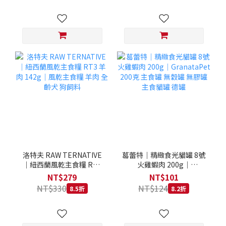
洛特夫 RAW TERNATIVE
葛蕾特｜精緻食光貓罐 8號
｜紐西蘭風乾主食糧 RT3
火雞蝦肉 200g｜
羊肉 142g｜風乾主食糧 羊
GranataPet 200克 主食罐
NT$279
NT$101
肉 全齡犬 狗飼料
無穀罐 無膠罐 主食貓罐 德
NT$330
NT$124
8.5折
8.2折
罐