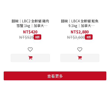
囍碗｜LBC2 全齡貓 雞肉
囍碗｜LBC4 全齡貓 鮭魚
雪蟹 1kg｜加拿大
9.1kg｜加拿大
Loveabowl 天然無穀糧 1
Loveabowl 天然無穀糧
NT$420
NT$2,880
公斤 成貓 無穀貓飼料
9.1公斤 成貓 無穀貓飼料
NT$525
NT$3,600
8折
8折
查看更多