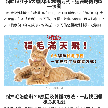
貓咪拉肚子6大原因5招緩解方式、送醫時機判斷
讓牠們學會如何與其他狗狗、動物和人類和平相處，減少恐懼或攻
一次看
擊行為。這種適應能力使幼犬未來能從容面對獸醫檢查、美容
3秒鐘快速判斷！你家貓咪拉肚子是以下哪種狀況？ 偏軟便（形狀
salon、寄宿或旅行等各種情境，大大提升生活品質。 訓練幼犬不只
不完整，但不成水狀） 👉 可能是換糧、飲食不適應，可以觀察 1~2
是教會指令，更是塑造性格和習慣的過程！ 透過耐心且一致的訓
天。糊狀便（無法成形，像奶昔） 👉 可能是腸胃受刺激，建議調整
練，你不僅能擁有一隻聽話的好狗狗，更能建立起相互尊重的終身
飲食、補充益生菌。水狀便（完全液體） 👉 可能是腸胃炎或感染，
伙伴關係。記住，現在投入的每一分鐘訓練，都將在未來十幾年的
若超過 24 小時沒改善，建議就醫。血便（帶血絲或黑色糞便） 👉
相處中獲得回報狗狗訓練指南，六步驟培養幼犬開始幼犬訓練時，
可能是嚴重腸胃問題，應立即帶去獸醫院！想知道貓咪拉肚子的真
系統性的方法能帶來最佳效果。從信任建立到習慣養成，每個階段
正原因，只要透過 5 個簡單步驟，就能判斷問題嚴重性，決定是否
都至關重要，缺一不可。良好的訓練應循序漸進，把握幼犬成長敏
需要就醫！接下來我們一起來看看該怎麼做吧！🐾 貓咪拉肚子怎麼
感期，以積極正向的方式引導。遵循這六個步驟，即使是第一次養
辦？5步驟判斷貓咪拉肚子是否需要馬上看醫生貓咪拉肚子的因素與
狗的新手，也能輕鬆將調皮的小狗訓練成聽話的好夥伴！建立信任
許多原因有關，更換食物、誤食異物或不乾淨的東西、寄生蟲、其
基礎 幼犬訓練的第一步不是教指令，而是建立信任。剛到新家的幼
他疾病。 5 步驟判斷貓咪拉肚子原因，要不要看醫生？當貓咪拉肚
犬可能感到緊張不安，給予適當空間適應環境很重要。用溫柔的聲
子時，不用慌張！透過以下 5 個步驟，就能快速判斷原因，並決定
音交談，提供安全舒適的窩，維持規律的餵食和如廁時間，讓幼犬
是否需要帶去獸醫院。📌 貓咪拉肚子判斷步驟1：觀察糞便的狀態：
感到安心。輕輕撫摸、溫柔擁抱，每天安排固定玩耍時間，這些都
2026-08-04
糞便質地是關鍵！不同形態代表不同的腸胃狀況📌 貓咪拉肚子判斷
能幫助建立初步的依附關係。教導基礎指令 當幼犬適應新環境並信
貓掉毛怎麼辦？6原因及養護4方法，一起找回貓
步驟2：回想最近的飲食變化：有沒有突然換飼料或罐頭？ 有沒有吃
任你後，可開始教導基本指令。從簡單的「坐下」開始，再逐步學
咪澎潤毛髮
到新零食或人類食物？ 是否誤食異物？📌 貓咪拉肚子判斷步驟3：
習「趴下」、「等待」和「過來」。每次訓練保持在5-10分鐘內，
貓咪為什麼一直掉毛？原來貓咪掉毛有這6大原因家有貓主子，是不