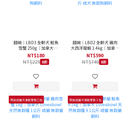
囍碗｜LBD3 全齡犬 鮭魚
囍碗｜LBD2 全齡犬 雞肉
雪蟹 250g｜加拿大
大西洋龍蝦 1.4kg｜加拿大
Loveabowl 天然無穀糧
Loveabowl 天然無穀糧
NT$180
NT$590
250克 成犬 無穀狗飼料
1.4公斤 成犬 無穀狗飼料
NT$225
NT$740
8折
8折
買就送貓犬凍乾零食乙包
買就送貓犬凍乾零食３包