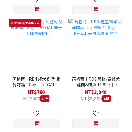
買就送姆吉犬慕斯２包
芮格爾｜RD4 成犬 鮭魚 腸
芮格爾｜RD3 體控/高齡犬
胃呵護 1.8kg｜ REGAL 天
雞肉&鯡魚 11.8kg｜
然犬糧 狗飼料
REGAL 天然犬糧 狗飼料
NT$780
NT$3,040
NT$980
NT$3,800
8折
8折