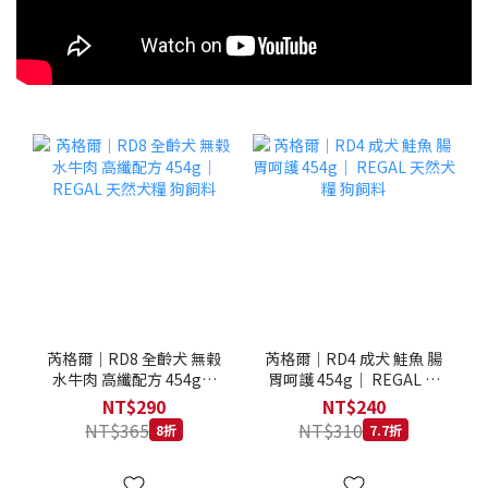
芮格爾｜RD8 全齡犬 無榖
芮格爾｜RD4 成犬 鮭魚 腸
水牛肉 高纖配方 454g｜
胃呵護 454g｜ REGAL 天
REGAL 天然犬糧 狗飼料
然犬糧 狗飼料
NT$290
NT$240
NT$365
NT$310
8折
7.7折