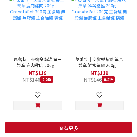
葛蕾特｜交響樂貓罐 第三
葛蕾特｜交響樂貓罐 第八
樂章 鹿肉雞肉 200g｜
樂章 鮮禽總匯 200g｜
GranataPet 200克 主食罐
GranataPet 200克 主食罐
NT$119
NT$119
無穀罐 無膠罐 主食貓罐 德
無穀罐 無膠罐 主食貓罐 德
NT$146
NT$146
8.2折
8.2折
罐
罐
查看更多