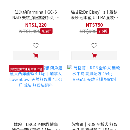
法米納Farmina｜GC-6
貓艾歐Dr. Elsey’s｜凝結
N&D 天然頂級無穀系列 室
礦砂 冠軍藍 ULTRA強效除
內/結紮貓 雞肉石榴 1.5KG
臭 40LB｜Cat Litter 40磅
NT$1,220
NT$750
貓砂 凝結礦砂 美國 艾爾博
NT$1,495
NT$990
8.2折
7.6折
士
買就送貓犬凍乾零食２包
囍碗｜LBC3 全齡貓 鯡魚
芮格爾｜RD8 全齡犬 無榖
鮭魚大西洋龍蝦 4.1kg｜加
水牛肉 高纖配方 454g｜