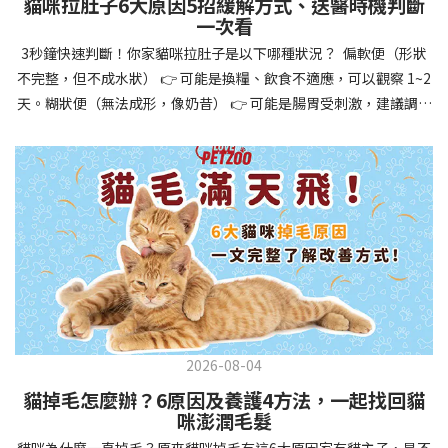
貓咪拉肚子6大原因5招緩解方式、送醫時機判斷
讓牠們學會如何與其他狗狗、動物和人類和平相處，減少恐懼或攻
一次看
擊行為。這種適應能力使幼犬未來能從容面對獸醫檢查、美容
3秒鐘快速判斷！你家貓咪拉肚子是以下哪種狀況？ 偏軟便（形狀
salon、寄宿或旅行等各種情境，大大提升生活品質。 訓練幼犬不只
不完整，但不成水狀） 👉 可能是換糧、飲食不適應，可以觀察 1~2
是教會指令，更是塑造性格和習慣的過程！ 透過耐心且一致的訓
天。糊狀便（無法成形，像奶昔） 👉 可能是腸胃受刺激，建議調整
練，你不僅能擁有一隻聽話的好狗狗，更能建立起相互尊重的終身
飲食、補充益生菌。水狀便（完全液體） 👉 可能是腸胃炎或感染，
伙伴關係。記住，現在投入的每一分鐘訓練，都將在未來十幾年的
若超過 24 小時沒改善，建議就醫。血便（帶血絲或黑色糞便） 👉
相處中獲得回報狗狗訓練指南，六步驟培養幼犬開始幼犬訓練時，
可能是嚴重腸胃問題，應立即帶去獸醫院！想知道貓咪拉肚子的真
系統性的方法能帶來最佳效果。從信任建立到習慣養成，每個階段
正原因，只要透過 5 個簡單步驟，就能判斷問題嚴重性，決定是否
都至關重要，缺一不可。良好的訓練應循序漸進，把握幼犬成長敏
需要就醫！接下來我們一起來看看該怎麼做吧！🐾 貓咪拉肚子怎麼
感期，以積極正向的方式引導。遵循這六個步驟，即使是第一次養
辦？5步驟判斷貓咪拉肚子是否需要馬上看醫生貓咪拉肚子的因素與
狗的新手，也能輕鬆將調皮的小狗訓練成聽話的好夥伴！建立信任
許多原因有關，更換食物、誤食異物或不乾淨的東西、寄生蟲、其
基礎 幼犬訓練的第一步不是教指令，而是建立信任。剛到新家的幼
他疾病。 5 步驟判斷貓咪拉肚子原因，要不要看醫生？當貓咪拉肚
犬可能感到緊張不安，給予適當空間適應環境很重要。用溫柔的聲
子時，不用慌張！透過以下 5 個步驟，就能快速判斷原因，並決定
音交談，提供安全舒適的窩，維持規律的餵食和如廁時間，讓幼犬
是否需要帶去獸醫院。📌 貓咪拉肚子判斷步驟1：觀察糞便的狀態：
感到安心。輕輕撫摸、溫柔擁抱，每天安排固定玩耍時間，這些都
2026-08-04
糞便質地是關鍵！不同形態代表不同的腸胃狀況📌 貓咪拉肚子判斷
能幫助建立初步的依附關係。教導基礎指令 當幼犬適應新環境並信
貓掉毛怎麼辦？6原因及養護4方法，一起找回貓
步驟2：回想最近的飲食變化：有沒有突然換飼料或罐頭？ 有沒有吃
任你後，可開始教導基本指令。從簡單的「坐下」開始，再逐步學
咪澎潤毛髮
到新零食或人類食物？ 是否誤食異物？📌 貓咪拉肚子判斷步驟3：
習「趴下」、「等待」和「過來」。每次訓練保持在5-10分鐘內，
貓咪為什麼一直掉毛？原來貓咪掉毛有這6大原因家有貓主子，是不