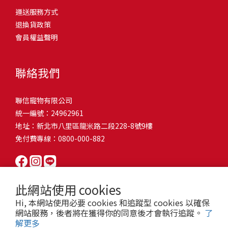
問題，才能避免小問題變大病！貓掉毛嚴重怎麼辦？4重點從日常生
有很大的關聯！冬天太冷，腸胃蠕動變慢，容易消化不良；夏天太
和獨立能力。 幼犬訓練常見問題Q1: 幾個月大的幼犬最適合開始訓
運送服務方式
的紙箱。建議一開始可以購買單價較低的入門款，觀察一下貓咪的
活中輕鬆改善看到滿屋子的貓毛是不是很抓狂？別擔心！其實只要
熱，水分流失快，腸道可能變得敏感，導致糞便變軟或拉稀。如果
練？A: 訓練可從幼犬到家首日開始（約8-10週大）。3-16週是社會
退換貨政策
使用狀況，再考慮購買「豪宅」！ 項目費用用品貓碗$300貓窩
透過一些簡單的日常照護方式，就能有效減少貓咪掉毛情況。從梳
換季時沒有適當調整環境，貓咪的腸胃就可能跟著「鬧脾氣」。冬
化黃金期，每次訓練控制在5-10分鐘內。Q2: 幼犬如廁訓練需要多久
會員權益聲明
$500貓跳台$1,500貓砂盆$500貓抓板$300外出籠$1,000一次性養貓
毛、洗澡到增加互動和營養調整，這些小撇步不僅能幫助貓咪維持
天注意保暖，提供暖墊、厚毯，避免冷風直吹。夏天補充水分，可
才能成功？A: 通常需要4-6個月，小型犬可能較慢。關鍵是固定時間
用品相關花費1：貓碗貓咪進食的物品，挑選上可偏向貓碗+有碗架
健康的皮毛，也能讓家裡的貓毛困擾大大減少！跟著以下重點一起
以加點湯罐、鮮食湯水，讓貓咪願意多喝水。避免冷熱交替太快，
帶出門，並立即獎勵正確行為。Q3: 幼犬亂咬家具怎麼辦？A: 提供專
的，可減少貓咪進食時的負擔。一次性養貓用品相關花費2：貓窩貓
行動吧！ 預防貓掉毛方法1：勤勞梳毛養貓必備神器就是各種梳子
像是開冷氣又突然關掉，容易讓貓咪腸胃受影響。重點提醒：換季
聯絡我們
屬啃咬玩具作替代品，發現不當啃咬時堅定說「不」，並引導至適
咪是非常需要安全感的動物，可以準備一個專屬他的「寶座」，當
啦！勤勞梳毛是最直接有效的掉毛控制方法。定期梳理可以幫貓咪
時，記得關心貓咪的腸胃狀況，適當調整環境，幫助毛孩適應！ 貓
合的玩具。確保足夠運動減少無聊行為。Q4: 如何阻止幼犬在家中亂
貓咪感到緊張或焦慮時可進到他的安全區域。一次性養貓用品相關
清除鬆動的死毛，減少牠們自行舔毛時吞入的毛球量，更能預防毛
咪拉肚子原因4. 寄生蟲或疾病感染貓咪如果持續拉肚子，甚至糞便
尿尿？A: 建立固定如廁時間表，成功時立即獎勵。限制活動範圍並
聯信寵物有限公司
花費3：貓跳台貓咪雖然不需要外出進行放電，但在家中還是需要擺
髮打結和皮膚問題。建議週期：短毛貓每週梳1-2次，長毛貓則建議
有血絲、異味特別重，那就要小心可能是 寄生蟲感染（如蛔蟲、鈎
密切監督。意外發生時不責罵，使用專用除臭劑徹底清理。Q5: 幼犬
統一編號：24962961
放高度適合的貓跳台提供貓咪玩耍，貓跳台與貓窩相同，能給予貓
2-3天梳一次。挑選合適的梳具也很重要，可以準備橡膠刷、鬃毛刷
蟲、球蟲）或腸胃炎、腸道疾病。這類情況會影響營養吸收，長期
一直吠叫怎麼辦？A: 找出原因（尋求注意力、警戒、焦慮）。訓練
地址：新北市八里區龍米路二段228-8號9樓
咪對於環境的安全感。一次性養貓用品相關花費4：貓砂盆貓咪排泄
或專用脫毛梳，依照毛質選擇。記得將梳毛變成愉快的日常儀式，
下來甚至可能造成貓咪消瘦、免疫力下降。定期驅蟲（幼貓建議每
「安靜」指令，停止吠叫時獎勵。避免對吠叫作出反應，確保充分
免付費專線：0800-000-882
用品，可選擇合適貓咪體型大小，不宜過小。一次性養貓用品相關
不僅能增加你們的互動時間，也讓貓咪享受被梳理的舒適感！預防
月一次，成貓每 3~6 個月一次）。觀察貓咪精神狀態，如果還伴隨
運動減少過度精力。Q6: 幼犬訓練中可以使用懲罰嗎？A: 不建議。正
花費5：貓抓板貓咪會有磨爪的習慣，為了我們的沙發或是地毯著
貓掉毛方法2：定期洗澡「貓咪會自己清潔，不需要洗澡」這個想法
嘔吐、食慾下降，務必儘早就醫。重點提醒：如果貓咪拉肚子超過 2
向獎勵比懲罰更有效且健康。懲罰可能導致恐懼或攻擊行為，破壞
想，需要準備一個能夠讓牠們放肆磨爪的貓抓板。一次性養貓用品
其實不完全正確哦！適當的洗澡能幫助貓咪清除死毛和皮屑，減少
天，或糞便異常，應立即帶去獸醫院檢查！ 貓咪拉肚子原因5. 情緒
信任關係。專注獎勵好行為，重新引導不良行為。Q7: 幼犬害怕其他
相關花費6：外出籠雖然貓咪平常不會外出，但當有美容或醫療需求
過敏原，特別是對長毛貓或油性皮膚的貓咪更有幫助。但注意，洗
壓力影響腸胃壓力不只影響人類，也會影響貓咪的腸胃！過度緊
狗狗怎麼辦？A: 循序漸進社交化，從友善成犬開始。不強迫互動，
此網站使用 cookies
時，外出籠就非常重要，平常也可以適度讓貓咪適應外出籠，避免
澡頻率不宜過高，一般室內貓咪1-3個月洗一次就足夠，過度洗澡反
張、焦慮、驚嚇（如煙火聲、大聲喧嘩），都可能讓貓咪拉肚子。
正面經驗後給予獎勵。考慮參加專業幼犬社交課程。Q8: 幼犬分離焦
Hi, 本網站使用必要 cookies 和追蹤型 cookies 以確保
緊急情況時，貓咪過度抗拒。總結來說貓咪在健康及用品的一次性
而會造成皮膚乾燥。選擇專為貓咪設計的溫和洗毛精，洗後一定要
尤其是個性敏感的貓咪，對變化的適應力比較低，壓力一大，腸胃
慮要如何處理？A: 練習短暫分離，逐漸延長。離開和返家時保持低
網站服務，後者將在獲得你的同意後才會執行追蹤。
了
費用大約落在 $ 7900~ $ 11600不等。雖說金額看起來不少，但以上
完全吹乾，避免濕毛造成皮膚問題。如果貓咪特別害怕洗澡，可以
就先「罷工」。減少壓力來源，盡量讓貓咪的作息固定。給貓咪陪
解更多
調。提供能分散注意力的玩具，建立可預測的離家儀式。每隻幼犬