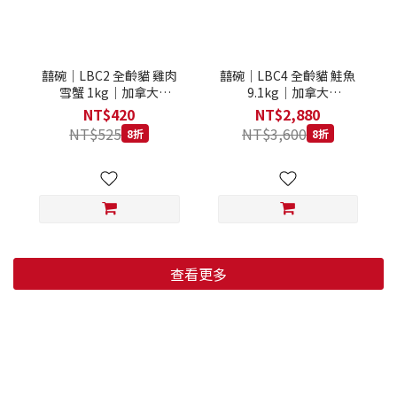
囍碗｜LBC2 全齡貓 雞肉
囍碗｜LBC4 全齡貓 鮭魚
雪蟹 1kg｜加拿大
9.1kg｜加拿大
Loveabowl 天然無穀糧 1
Loveabowl 天然無穀糧
NT$420
NT$2,880
公斤 成貓 無穀貓飼料
9.1公斤 成貓 無穀貓飼料
NT$525
NT$3,600
8折
8折
查看更多