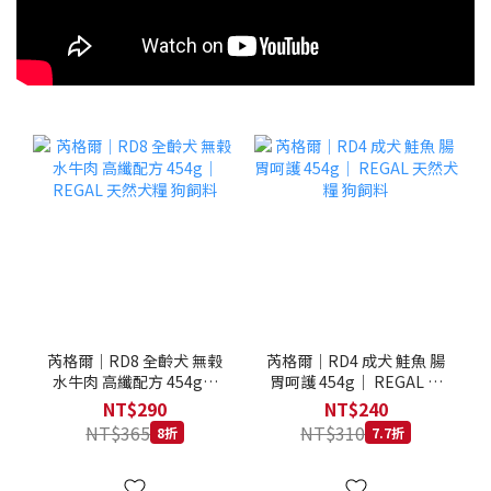
芮格爾｜RD8 全齡犬 無榖
芮格爾｜RD4 成犬 鮭魚 腸
水牛肉 高纖配方 454g｜
胃呵護 454g｜ REGAL 天
REGAL 天然犬糧 狗飼料
然犬糧 狗飼料
NT$290
NT$240
NT$365
NT$310
8折
7.7折