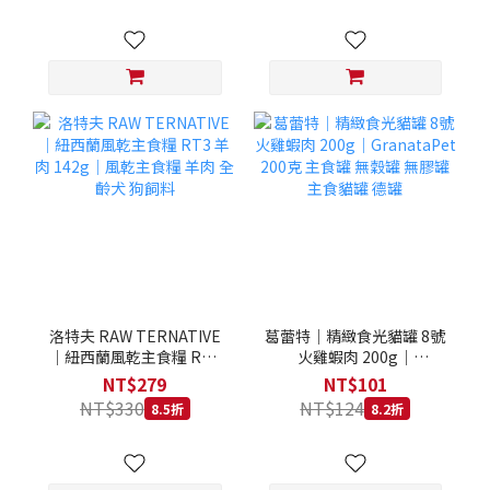
洛特夫 RAW TERNATIVE
葛蕾特｜精緻食光貓罐 8號
｜紐西蘭風乾主食糧 RT3
火雞蝦肉 200g｜
羊肉 142g｜風乾主食糧 羊
GranataPet 200克 主食罐
NT$279
NT$101
肉 全齡犬 狗飼料
無穀罐 無膠罐 主食貓罐 德
NT$330
NT$124
8.5折
8.2折
罐