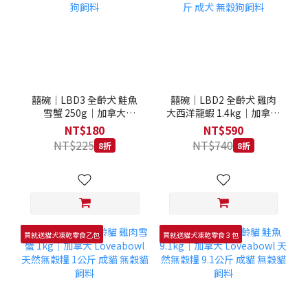
囍碗｜LBD3 全齡犬 鮭魚
囍碗｜LBD2 全齡犬 雞肉
雪蟹 250g｜加拿大
大西洋龍蝦 1.4kg｜加拿大
Loveabowl 天然無穀糧
Loveabowl 天然無穀糧
NT$180
NT$590
250克 成犬 無穀狗飼料
1.4公斤 成犬 無穀狗飼料
NT$225
NT$740
8折
8折
買就送貓犬凍乾零食乙包
買就送貓犬凍乾零食３包