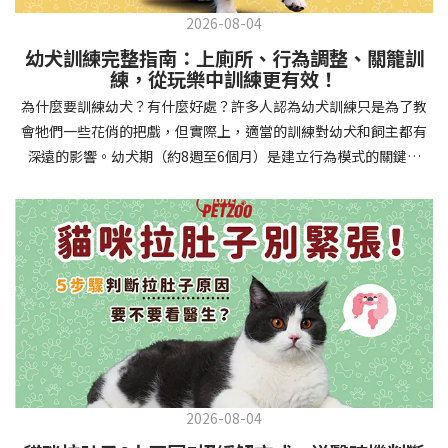
2026-08-04
幼犬訓練完整指南：上廁所、行為調整、關籠訓
練，從玩樂中訓練更有效！
為什麼要訓練幼犬？有什麼好處？許多人認為幼犬訓練只是為了教
會牠們一些花俏的把戲，但實際上，適當的訓練對幼犬和飼主都有
深遠的影響。幼犬期（約8週至6個月）是建立行為模式的關鍵時
期，這階段的訓練能奠定終身良好習慣的基礎，預防未來可能出現
的行為問題，並建立人犬間的健康關係。 建立安全健康的生活環境
透過基礎訓練，幼犬能學會家居規則，避免危險行為和破壞家具。
像是「不」和「放下」等指令可以阻止幼犬咬電線或誤食有害物
質，有效降低居家意外風險。規律的如廁訓練則能養成良好衛生習
慣，讓家中環境保持乾淨舒適。增強溝通與信任關係訓練過程就像
建立一種共同語言，幫助你和幼犬更好地理解彼此。當幼犬學會回
應你的指令，不只增加了互動機會，也建立了主人作為領導者的地
位。正向獎勵式訓練更能培養幼犬對你的信任感，強化情感連結，
創造更和諧的相處模式。培養社交技能與適應能力及早接觸各種環
2026-08-04
境和刺激，能幫助幼犬成長為自信穩定的成犬。適當的社會化訓練