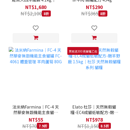
拿大 Loveabowl 天然無穀
REGAL 天然犬糧 狗飼料
NT$1,680
NT$290
糧 4.1公斤 成貓 無穀貓飼
NT$2,100
NT$365
8折
8折
料
買就送300克貓糧乙包
法米納Farmina｜FC-4 天
Elato 杜莎｜天然無榖貓
然藜麥無穀機能主食貓罐
糧-EC4成貓低敏配方-嫩羊
FC-4061 體重管理 羊肉蘆
野鹿 1.5kg｜杜莎 天然無
NT$55
NT$978
筍 80G
榖貓糧系列 貓糧
NT$70
NT$1,150
7.9折
8.5折