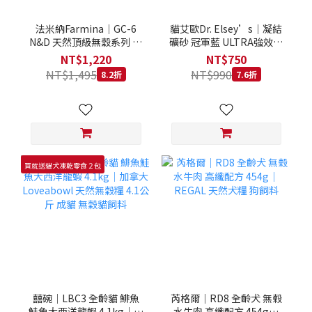
法米納Farmina｜GC-6
貓艾歐Dr. Elsey’s｜凝結
N&D 天然頂級無穀系列 室
礦砂 冠軍藍 ULTRA強效除
內/結紮貓 雞肉石榴 1.5KG
臭 40LB｜Cat Litter 40磅
NT$1,220
NT$750
貓砂 凝結礦砂 美國 艾爾博
NT$1,495
NT$990
8.2折
7.6折
士
買就送貓犬凍乾零食２包
囍碗｜LBC3 全齡貓 鯡魚
芮格爾｜RD8 全齡犬 無榖
鮭魚大西洋龍蝦 4.1kg｜加
水牛肉 高纖配方 454g｜