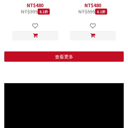
低穀鱈魚甜橙 小顆粒 800G
羊肉藍莓 小顆粒 800G
NT$480
NT$480
NT$595
NT$595
8.1折
8.1折
查看更多