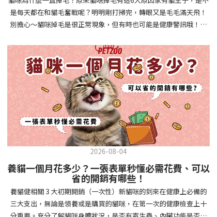
確認環境與生活作息：最近是否搬家、換貓砂、新成員加入？ 天氣
避免幼犬注意力分散。使用清晰一致的口令和手勢，成功時立即給
是每天都在和貓毛奮戰呢？明明剛打掃完，轉眼又是毛毛滿天飛！
是否有變化？ 飼主是否長時間外出？📌 貓咪拉肚子判斷步驟4：觀
予獎勵和讚美。記住，重複是學習的關鍵，每天多次短時間練習效
別擔心～貓咪掉毛是很正常現象，但有時也可能是健康警訊哦！以
察貓咪的精神與食慾：貓咪精神好嗎？、食慾是否正常？，可先觀
果最佳。調整日常行為除了基本指令，幼犬還需學習生活禮儀。如
下是常見的六大掉毛原因和實用改善妙招，讓毛孩健康、家裡乾淨
察 1~2 天，調整飲食、補充水分。如果貓咪 不吃不喝、 嗜睡、體重
廁訓練是優先項目—建立固定的如廁時間和地點，當幼犬正確如廁
兩全其美！貓咪掉毛原因1. 皮膚問題貓咪皮膚問題是造成掉毛的常
下降，表示身體狀況不佳，應儘快就醫！📌 貓咪拉肚子判斷步驟5：
時立即獎勵。另外要處理的常見問題包括咬人、啃咬家具和亂叫。
見兇手！皮膚發炎、感染或是長期搔癢，都會讓貓咪的毛髮失去健
檢查是否需要帶去看獸醫 如果拉肚子 1~2 次但精神好、食慾正常，
每當出現不當行為，給予適當替代品（如咬玩具代替咬手），並在
康光澤並大量脫落。常見的皮膚問題包括皮膚黴菌、細菌感染、疥
可以先觀察，如果腹瀉超過 48 小時或水狀腹瀉 + 嗜睡、食慾下降、
幼犬選擇正確行為時獎勵，這比責罵更有效。社交化訓練 兩個月大
癬蟲等寄生蟲，甚至是皮膚過度乾燥。如果發現貓咪皮膚有紅腫、
嘔吐 應立即就醫。 透過這 5 個步驟，你可以快速判斷貓咪拉肚子的
的幼犬正處於社會化黃金期，這階段的經驗將深刻影響未來性格。
結痂、脫屑或異常氣味，同時伴隨掉毛，建議盡快帶牠看獸醫哦！
原因與嚴重程度，確保毛孩的腸胃健康！如果不確定情況，還是建
安排幼犬接觸不同人類（包括兒童、戴眼鏡的人、使用拐杖的人
貓咪掉毛原因2. 過敏誰說只有人類會過敏？貓咪也會！貓咪可能對
議讓獸醫檢查，才能安心哦！🐾💖4種高風險群貓咪拉肚子要小心高
等）、各種動物、交通工具和環境聲音。起初保持在安全、受控的
環境中的塵蟎、花粉、清潔劑，甚至是食物中的某些成分產生過敏
風險貓咪包含：幼貓、老貓、懷孕貓、有慢性疾病貓，這些貓咪在
情境中，逐漸增加複雜度。每次正面社交體驗後給予獎勵，建立幼
反應。過敏症狀不只是打噴嚏、流眼淚，還會引起皮膚搔癢和掉毛
身體狀況出現警訊時要特別注意，如拉肚子次數超過2次以上，就建
犬對新事物的積極態度。進階技巧強化 基礎訓練穩固後，可以進入
問題。特別是食物過敏，更是常被忽略的掉毛元兇！如果貓咪經常
議直接尋求獸醫協助。2要訣判斷貓咪拉肚子要不要看醫生 高風險貓
更複雜的技巧訓練。這包括遠距離控制、不同干擾下的指令遵從、
2026-08-04
抓癢或舔舐特定部位，同時伴隨掉毛，很可能是過敏在作怪呢！貓
咪拉肚子次數超過2次以上，就建議直接尋求獸醫協助。正常且健康
多步驟動作等。使用延遲獎勵技巧，讓幼犬學會即使沒有立即獎勵
養貓一個月花多少？一張表單秒懂必需花費、可以
咪掉毛原因3. 營養不足貓咪的毛髮健康與營養息息相關！當貓咪飲
的貓咪，如拉肚子超過2-3天，建議直接尋求獸醫師協助。並記得提
也能保持良好行為。引入不同環境中的訓練，如公園、寵物店等，
省的開銷有哪些！
食中缺乏必要的蛋白質、脂肪酸（尤其是Omega-3和Omega-
供觀察紀錄給予獸醫師進行專業判斷。貓咪拉肚子但精神很好？如
幫助幼犬在各種情境下都能聽從指令。維持良好習慣 成功的訓練不
養貓健相關 3 大初期開銷（一次性）新貓咪的到來在健康上必備的
6）、維生素或礦物質時，毛髮就會變得乾燥、脆弱，容易斷裂脫
果飼主有發現貓咪拉肚子的情形，但貓咪的精神很好。有可能與飲
是一次性的，而是需要持續維護。即使幼犬已經掌握所有技能，也
三大支出，無論是領養或是購買的貓咪，在第一次的健康檢查上十
落。長期餵食低品質或不均衡的貓糧，可能使貓咪營養不良，進而
食方便相關，回想是否進食新的食物，或是正進行飼料更換的過
要定期複習，防止行為退化。將訓練融入日常生活，如出門前的
分重要。充分了解貓咪身體狀況，是否有寄生蟲、內臟功能是否健