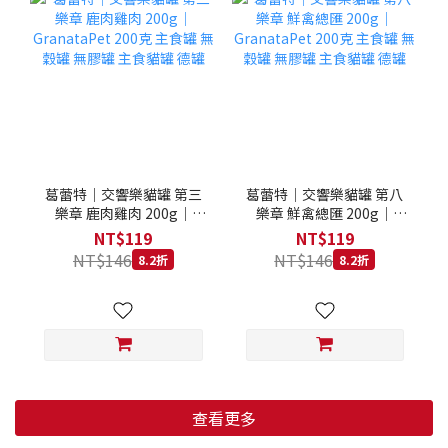
葛蕾特｜交響樂貓罐 第三
葛蕾特｜交響樂貓罐 第八
樂章 鹿肉雞肉 200g｜
樂章 鮮禽總匯 200g｜
GranataPet 200克 主食罐
GranataPet 200克 主食罐
NT$119
NT$119
無穀罐 無膠罐 主食貓罐 德
無穀罐 無膠罐 主食貓罐 德
NT$146
NT$146
8.2折
8.2折
罐
罐
查看更多