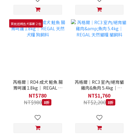
買就送姆吉犬慕斯２包
芮格爾｜RD4 成犬 鮭魚 腸
芮格爾｜RC3 室內/絕育貓
胃呵護 1.8kg｜ REGAL 天
雞肉&魚肉 5.4kg｜
然犬糧 狗飼料
REGAL 天然貓糧 貓飼料
NT$780
NT$1,760
NT$980
NT$2,200
8折
8折