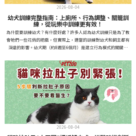
2026-08-04
幼犬訓練完整指南：上廁所、行為調整、關籠訓
練，從玩樂中訓練更有效！
為什麼要訓練幼犬？有什麼好處？許多人認為幼犬訓練只是為了教
會牠們一些花俏的把戲，但實際上，適當的訓練對幼犬和飼主都有
深遠的影響。幼犬期（約8週至6個月）是建立行為模式的關鍵時
期，這階段的訓練能奠定終身良好習慣的基礎，預防未來可能出現
的行為問題，並建立人犬間的健康關係。 建立安全健康的生活環境
透過基礎訓練，幼犬能學會家居規則，避免危險行為和破壞家具。
像是「不」和「放下」等指令可以阻止幼犬咬電線或誤食有害物
質，有效降低居家意外風險。規律的如廁訓練則能養成良好衛生習
慣，讓家中環境保持乾淨舒適。增強溝通與信任關係訓練過程就像
建立一種共同語言，幫助你和幼犬更好地理解彼此。當幼犬學會回
應你的指令，不只增加了互動機會，也建立了主人作為領導者的地
位。正向獎勵式訓練更能培養幼犬對你的信任感，強化情感連結，
創造更和諧的相處模式。培養社交技能與適應能力及早接觸各種環
2026-08-04
境和刺激，能幫助幼犬成長為自信穩定的成犬。適當的社會化訓練