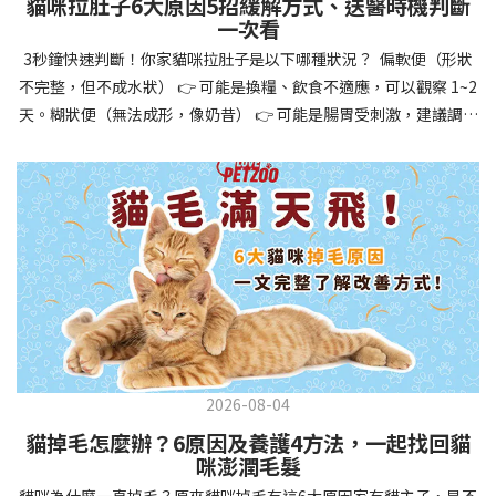
貓咪拉肚子6大原因5招緩解方式、送醫時機判斷
讓牠們學會如何與其他狗狗、動物和人類和平相處，減少恐懼或攻
一次看
擊行為。這種適應能力使幼犬未來能從容面對獸醫檢查、美容
3秒鐘快速判斷！你家貓咪拉肚子是以下哪種狀況？ 偏軟便（形狀
salon、寄宿或旅行等各種情境，大大提升生活品質。 訓練幼犬不只
不完整，但不成水狀） 👉 可能是換糧、飲食不適應，可以觀察 1~2
是教會指令，更是塑造性格和習慣的過程！ 透過耐心且一致的訓
天。糊狀便（無法成形，像奶昔） 👉 可能是腸胃受刺激，建議調整
練，你不僅能擁有一隻聽話的好狗狗，更能建立起相互尊重的終身
飲食、補充益生菌。水狀便（完全液體） 👉 可能是腸胃炎或感染，
伙伴關係。記住，現在投入的每一分鐘訓練，都將在未來十幾年的
若超過 24 小時沒改善，建議就醫。血便（帶血絲或黑色糞便） 👉
相處中獲得回報狗狗訓練指南，六步驟培養幼犬開始幼犬訓練時，
可能是嚴重腸胃問題，應立即帶去獸醫院！想知道貓咪拉肚子的真
系統性的方法能帶來最佳效果。從信任建立到習慣養成，每個階段
正原因，只要透過 5 個簡單步驟，就能判斷問題嚴重性，決定是否
都至關重要，缺一不可。良好的訓練應循序漸進，把握幼犬成長敏
需要就醫！接下來我們一起來看看該怎麼做吧！🐾 貓咪拉肚子怎麼
感期，以積極正向的方式引導。遵循這六個步驟，即使是第一次養
辦？5步驟判斷貓咪拉肚子是否需要馬上看醫生貓咪拉肚子的因素與
狗的新手，也能輕鬆將調皮的小狗訓練成聽話的好夥伴！建立信任
許多原因有關，更換食物、誤食異物或不乾淨的東西、寄生蟲、其
基礎 幼犬訓練的第一步不是教指令，而是建立信任。剛到新家的幼
他疾病。 5 步驟判斷貓咪拉肚子原因，要不要看醫生？當貓咪拉肚
犬可能感到緊張不安，給予適當空間適應環境很重要。用溫柔的聲
子時，不用慌張！透過以下 5 個步驟，就能快速判斷原因，並決定
音交談，提供安全舒適的窩，維持規律的餵食和如廁時間，讓幼犬
是否需要帶去獸醫院。📌 貓咪拉肚子判斷步驟1：觀察糞便的狀態：
感到安心。輕輕撫摸、溫柔擁抱，每天安排固定玩耍時間，這些都
2026-08-04
糞便質地是關鍵！不同形態代表不同的腸胃狀況📌 貓咪拉肚子判斷
能幫助建立初步的依附關係。教導基礎指令 當幼犬適應新環境並信
貓掉毛怎麼辦？6原因及養護4方法，一起找回貓
步驟2：回想最近的飲食變化：有沒有突然換飼料或罐頭？ 有沒有吃
任你後，可開始教導基本指令。從簡單的「坐下」開始，再逐步學
咪澎潤毛髮
到新零食或人類食物？ 是否誤食異物？📌 貓咪拉肚子判斷步驟3：
習「趴下」、「等待」和「過來」。每次訓練保持在5-10分鐘內，
貓咪為什麼一直掉毛？原來貓咪掉毛有這6大原因家有貓主子，是不