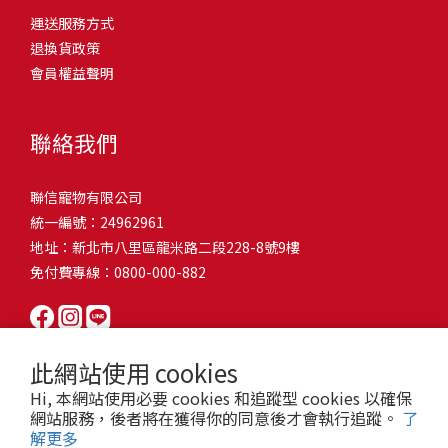
問題，才能避免小問題變大病！貓掉毛嚴重怎麼辦？4重點從日常生
有很大的關聯！冬天太冷，腸胃蠕動變慢，容易消化不良；夏天太
和獨立能力。 幼犬訓練常見問題Q1: 幾個月大的幼犬最適合開始訓
運送服務方式
的紙箱。建議一開始可以購買單價較低的入門款，觀察一下貓咪的
活中輕鬆改善看到滿屋子的貓毛是不是很抓狂？別擔心！其實只要
熱，水分流失快，腸道可能變得敏感，導致糞便變軟或拉稀。如果
練？A: 訓練可從幼犬到家首日開始（約8-10週大）。3-16週是社會
退換貨政策
使用狀況，再考慮購買「豪宅」！ 項目費用用品貓碗$300貓窩
透過一些簡單的日常照護方式，就能有效減少貓咪掉毛情況。從梳
換季時沒有適當調整環境，貓咪的腸胃就可能跟著「鬧脾氣」。冬
化黃金期，每次訓練控制在5-10分鐘內。Q2: 幼犬如廁訓練需要多久
會員權益聲明
$500貓跳台$1,500貓砂盆$500貓抓板$300外出籠$1,000一次性養貓
毛、洗澡到增加互動和營養調整，這些小撇步不僅能幫助貓咪維持
天注意保暖，提供暖墊、厚毯，避免冷風直吹。夏天補充水分，可
才能成功？A: 通常需要4-6個月，小型犬可能較慢。關鍵是固定時間
用品相關花費1：貓碗貓咪進食的物品，挑選上可偏向貓碗+有碗架
健康的皮毛，也能讓家裡的貓毛困擾大大減少！跟著以下重點一起
以加點湯罐、鮮食湯水，讓貓咪願意多喝水。避免冷熱交替太快，
帶出門，並立即獎勵正確行為。Q3: 幼犬亂咬家具怎麼辦？A: 提供專
的，可減少貓咪進食時的負擔。一次性養貓用品相關花費2：貓窩貓
行動吧！ 預防貓掉毛方法1：勤勞梳毛養貓必備神器就是各種梳子
像是開冷氣又突然關掉，容易讓貓咪腸胃受影響。重點提醒：換季
聯絡我們
屬啃咬玩具作替代品，發現不當啃咬時堅定說「不」，並引導至適
咪是非常需要安全感的動物，可以準備一個專屬他的「寶座」，當
啦！勤勞梳毛是最直接有效的掉毛控制方法。定期梳理可以幫貓咪
時，記得關心貓咪的腸胃狀況，適當調整環境，幫助毛孩適應！ 貓
合的玩具。確保足夠運動減少無聊行為。Q4: 如何阻止幼犬在家中亂
貓咪感到緊張或焦慮時可進到他的安全區域。一次性養貓用品相關
清除鬆動的死毛，減少牠們自行舔毛時吞入的毛球量，更能預防毛
咪拉肚子原因4. 寄生蟲或疾病感染貓咪如果持續拉肚子，甚至糞便
尿尿？A: 建立固定如廁時間表，成功時立即獎勵。限制活動範圍並
聯信寵物有限公司
花費3：貓跳台貓咪雖然不需要外出進行放電，但在家中還是需要擺
髮打結和皮膚問題。建議週期：短毛貓每週梳1-2次，長毛貓則建議
有血絲、異味特別重，那就要小心可能是 寄生蟲感染（如蛔蟲、鈎
密切監督。意外發生時不責罵，使用專用除臭劑徹底清理。Q5: 幼犬
統一編號：24962961
放高度適合的貓跳台提供貓咪玩耍，貓跳台與貓窩相同，能給予貓
2-3天梳一次。挑選合適的梳具也很重要，可以準備橡膠刷、鬃毛刷
蟲、球蟲）或腸胃炎、腸道疾病。這類情況會影響營養吸收，長期
一直吠叫怎麼辦？A: 找出原因（尋求注意力、警戒、焦慮）。訓練
地址：新北市八里區龍米路二段228-8號9樓
咪對於環境的安全感。一次性養貓用品相關花費4：貓砂盆貓咪排泄
或專用脫毛梳，依照毛質選擇。記得將梳毛變成愉快的日常儀式，
下來甚至可能造成貓咪消瘦、免疫力下降。定期驅蟲（幼貓建議每
「安靜」指令，停止吠叫時獎勵。避免對吠叫作出反應，確保充分
免付費專線：0800-000-882
用品，可選擇合適貓咪體型大小，不宜過小。一次性養貓用品相關
不僅能增加你們的互動時間，也讓貓咪享受被梳理的舒適感！預防
月一次，成貓每 3~6 個月一次）。觀察貓咪精神狀態，如果還伴隨
運動減少過度精力。Q6: 幼犬訓練中可以使用懲罰嗎？A: 不建議。正
花費5：貓抓板貓咪會有磨爪的習慣，為了我們的沙發或是地毯著
貓掉毛方法2：定期洗澡「貓咪會自己清潔，不需要洗澡」這個想法
嘔吐、食慾下降，務必儘早就醫。重點提醒：如果貓咪拉肚子超過 2
向獎勵比懲罰更有效且健康。懲罰可能導致恐懼或攻擊行為，破壞
想，需要準備一個能夠讓牠們放肆磨爪的貓抓板。一次性養貓用品
其實不完全正確哦！適當的洗澡能幫助貓咪清除死毛和皮屑，減少
天，或糞便異常，應立即帶去獸醫院檢查！ 貓咪拉肚子原因5. 情緒
信任關係。專注獎勵好行為，重新引導不良行為。Q7: 幼犬害怕其他
相關花費6：外出籠雖然貓咪平常不會外出，但當有美容或醫療需求
過敏原，特別是對長毛貓或油性皮膚的貓咪更有幫助。但注意，洗
壓力影響腸胃壓力不只影響人類，也會影響貓咪的腸胃！過度緊
狗狗怎麼辦？A: 循序漸進社交化，從友善成犬開始。不強迫互動，
此網站使用 cookies
時，外出籠就非常重要，平常也可以適度讓貓咪適應外出籠，避免
澡頻率不宜過高，一般室內貓咪1-3個月洗一次就足夠，過度洗澡反
張、焦慮、驚嚇（如煙火聲、大聲喧嘩），都可能讓貓咪拉肚子。
正面經驗後給予獎勵。考慮參加專業幼犬社交課程。Q8: 幼犬分離焦
Hi, 本網站使用必要 cookies 和追蹤型 cookies 以確保
緊急情況時，貓咪過度抗拒。總結來說貓咪在健康及用品的一次性
而會造成皮膚乾燥。選擇專為貓咪設計的溫和洗毛精，洗後一定要
尤其是個性敏感的貓咪，對變化的適應力比較低，壓力一大，腸胃
慮要如何處理？A: 練習短暫分離，逐漸延長。離開和返家時保持低
網站服務，後者將在獲得你的同意後才會執行追蹤。
了
費用大約落在 $ 7900~ $ 11600不等。雖說金額看起來不少，但以上
完全吹乾，避免濕毛造成皮膚問題。如果貓咪特別害怕洗澡，可以
就先「罷工」。減少壓力來源，盡量讓貓咪的作息固定。給貓咪陪
解更多
調。提供能分散注意力的玩具，建立可預測的離家儀式。每隻幼犬