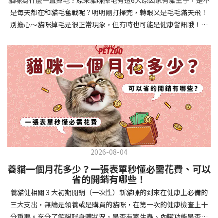
確認環境與生活作息：最近是否搬家、換貓砂、新成員加入？ 天氣
避免幼犬注意力分散。使用清晰一致的口令和手勢，成功時立即給
是每天都在和貓毛奮戰呢？明明剛打掃完，轉眼又是毛毛滿天飛！
是否有變化？ 飼主是否長時間外出？📌 貓咪拉肚子判斷步驟4：觀
予獎勵和讚美。記住，重複是學習的關鍵，每天多次短時間練習效
別擔心～貓咪掉毛是很正常現象，但有時也可能是健康警訊哦！以
察貓咪的精神與食慾：貓咪精神好嗎？、食慾是否正常？，可先觀
果最佳。調整日常行為除了基本指令，幼犬還需學習生活禮儀。如
下是常見的六大掉毛原因和實用改善妙招，讓毛孩健康、家裡乾淨
察 1~2 天，調整飲食、補充水分。如果貓咪 不吃不喝、 嗜睡、體重
廁訓練是優先項目—建立固定的如廁時間和地點，當幼犬正確如廁
兩全其美！貓咪掉毛原因1. 皮膚問題貓咪皮膚問題是造成掉毛的常
下降，表示身體狀況不佳，應儘快就醫！📌 貓咪拉肚子判斷步驟5：
時立即獎勵。另外要處理的常見問題包括咬人、啃咬家具和亂叫。
見兇手！皮膚發炎、感染或是長期搔癢，都會讓貓咪的毛髮失去健
檢查是否需要帶去看獸醫 如果拉肚子 1~2 次但精神好、食慾正常，
每當出現不當行為，給予適當替代品（如咬玩具代替咬手），並在
康光澤並大量脫落。常見的皮膚問題包括皮膚黴菌、細菌感染、疥
可以先觀察，如果腹瀉超過 48 小時或水狀腹瀉 + 嗜睡、食慾下降、
幼犬選擇正確行為時獎勵，這比責罵更有效。社交化訓練 兩個月大
癬蟲等寄生蟲，甚至是皮膚過度乾燥。如果發現貓咪皮膚有紅腫、
嘔吐 應立即就醫。 透過這 5 個步驟，你可以快速判斷貓咪拉肚子的
的幼犬正處於社會化黃金期，這階段的經驗將深刻影響未來性格。
結痂、脫屑或異常氣味，同時伴隨掉毛，建議盡快帶牠看獸醫哦！
原因與嚴重程度，確保毛孩的腸胃健康！如果不確定情況，還是建
安排幼犬接觸不同人類（包括兒童、戴眼鏡的人、使用拐杖的人
貓咪掉毛原因2. 過敏誰說只有人類會過敏？貓咪也會！貓咪可能對
議讓獸醫檢查，才能安心哦！🐾💖4種高風險群貓咪拉肚子要小心高
等）、各種動物、交通工具和環境聲音。起初保持在安全、受控的
環境中的塵蟎、花粉、清潔劑，甚至是食物中的某些成分產生過敏
風險貓咪包含：幼貓、老貓、懷孕貓、有慢性疾病貓，這些貓咪在
情境中，逐漸增加複雜度。每次正面社交體驗後給予獎勵，建立幼
反應。過敏症狀不只是打噴嚏、流眼淚，還會引起皮膚搔癢和掉毛
身體狀況出現警訊時要特別注意，如拉肚子次數超過2次以上，就建
犬對新事物的積極態度。進階技巧強化 基礎訓練穩固後，可以進入
問題。特別是食物過敏，更是常被忽略的掉毛元兇！如果貓咪經常
議直接尋求獸醫協助。2要訣判斷貓咪拉肚子要不要看醫生 高風險貓
更複雜的技巧訓練。這包括遠距離控制、不同干擾下的指令遵從、
2026-08-04
抓癢或舔舐特定部位，同時伴隨掉毛，很可能是過敏在作怪呢！貓
咪拉肚子次數超過2次以上，就建議直接尋求獸醫協助。正常且健康
多步驟動作等。使用延遲獎勵技巧，讓幼犬學會即使沒有立即獎勵
養貓一個月花多少？一張表單秒懂必需花費、可以
咪掉毛原因3. 營養不足貓咪的毛髮健康與營養息息相關！當貓咪飲
的貓咪，如拉肚子超過2-3天，建議直接尋求獸醫師協助。並記得提
也能保持良好行為。引入不同環境中的訓練，如公園、寵物店等，
省的開銷有哪些！
食中缺乏必要的蛋白質、脂肪酸（尤其是Omega-3和Omega-
供觀察紀錄給予獸醫師進行專業判斷。貓咪拉肚子但精神很好？如
幫助幼犬在各種情境下都能聽從指令。維持良好習慣 成功的訓練不
養貓健相關 3 大初期開銷（一次性）新貓咪的到來在健康上必備的
6）、維生素或礦物質時，毛髮就會變得乾燥、脆弱，容易斷裂脫
果飼主有發現貓咪拉肚子的情形，但貓咪的精神很好。有可能與飲
是一次性的，而是需要持續維護。即使幼犬已經掌握所有技能，也
三大支出，無論是領養或是購買的貓咪，在第一次的健康檢查上十
落。長期餵食低品質或不均衡的貓糧，可能使貓咪營養不良，進而
食方便相關，回想是否進食新的食物，或是正進行飼料更換的過
要定期複習，防止行為退化。將訓練融入日常生活，如出門前的
分重要。充分了解貓咪身體狀況，是否有寄生蟲、內臟功能是否健