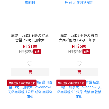
囍碗｜LBD3 全齡犬 鮭魚
囍碗｜LBD2 全齡犬 雞肉
雪蟹 250g｜加拿大
大西洋龍蝦 1.4kg｜加拿大
Loveabowl 天然無穀糧
Loveabowl 天然無穀糧
NT$180
NT$590
250克 成犬 無穀狗飼料
1.4公斤 成犬 無穀狗飼料
NT$225
NT$740
8折
8折
買就送貓犬凍乾零食乙包
買就送貓犬凍乾零食３包