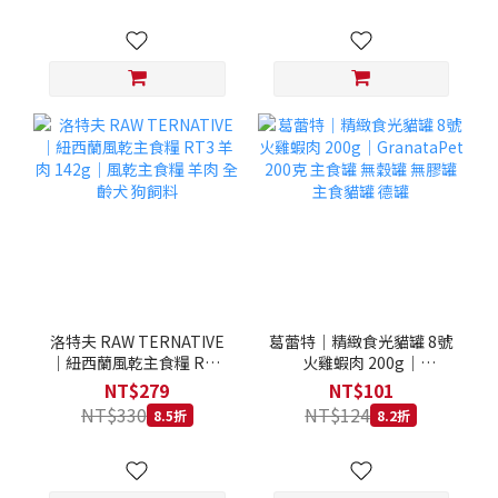
洛特夫 RAW TERNATIVE
葛蕾特｜精緻食光貓罐 8號
｜紐西蘭風乾主食糧 RT3
火雞蝦肉 200g｜
羊肉 142g｜風乾主食糧 羊
GranataPet 200克 主食罐
NT$279
NT$101
肉 全齡犬 狗飼料
無穀罐 無膠罐 主食貓罐 德
NT$330
NT$124
8.5折
8.2折
罐