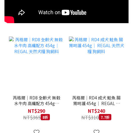
芮格爾｜RD8 全齡犬 無榖
芮格爾｜RD4 成犬 鮭魚 腸
水牛肉 高纖配方 454g｜
胃呵護 454g｜ REGAL 天
REGAL 天然犬糧 狗飼料
然犬糧 狗飼料
NT$290
NT$240
NT$365
NT$310
8折
7.7折