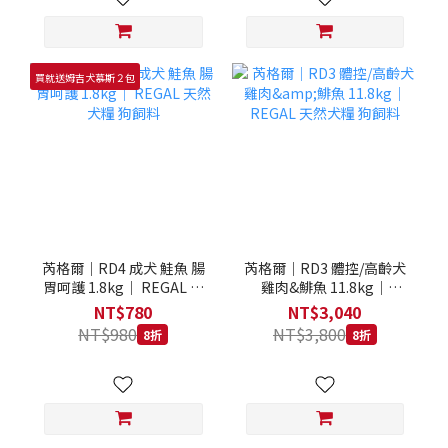
買就送姆吉犬慕斯２包
芮格爾｜RD4 成犬 鮭魚 腸
芮格爾｜RD3 體控/高齡犬
胃呵護 1.8kg｜ REGAL 天
雞肉&鯡魚 11.8kg｜
然犬糧 狗飼料
REGAL 天然犬糧 狗飼料
NT$780
NT$3,040
NT$980
NT$3,800
8折
8折