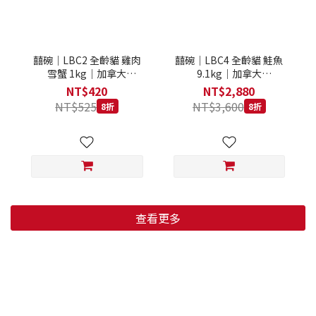
囍碗｜LBC2 全齡貓 雞肉
囍碗｜LBC4 全齡貓 鮭魚
雪蟹 1kg｜加拿大
9.1kg｜加拿大
Loveabowl 天然無穀糧 1
Loveabowl 天然無穀糧
NT$420
NT$2,880
公斤 成貓 無穀貓飼料
9.1公斤 成貓 無穀貓飼料
NT$525
NT$3,600
8折
8折
查看更多