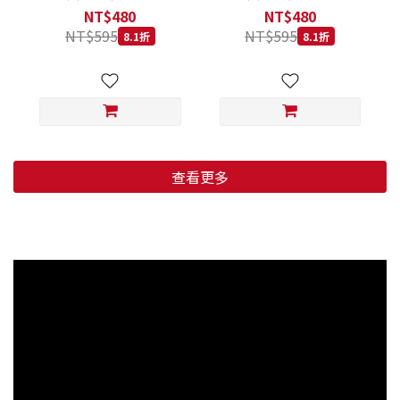
低穀鱈魚甜橙 小顆粒 800G
羊肉藍莓 小顆粒 800G
NT$480
NT$480
NT$595
NT$595
8.1折
8.1折
查看更多