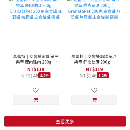
葛蕾特｜交響樂貓罐 第三
葛蕾特｜交響樂貓罐 第八
樂章 鹿肉雞肉 200g｜
樂章 鮮禽總匯 200g｜
GranataPet 200克 主食罐
GranataPet 200克 主食罐
NT$119
NT$119
無穀罐 無膠罐 主食貓罐 德
無穀罐 無膠罐 主食貓罐 德
NT$146
NT$146
8.2折
8.2折
罐
罐
查看更多