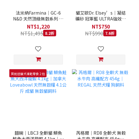
法米納Farmina｜GC-6
貓艾歐Dr. Elsey’s｜凝結
N&D 天然頂級無穀系列 室
礦砂 冠軍藍 ULTRA強效除
內/結紮貓 雞肉石榴 1.5KG
臭 40LB｜Cat Litter 40磅
NT$1,220
NT$750
貓砂 凝結礦砂 美國 艾爾博
NT$1,495
NT$990
8.2折
7.6折
士
買就送貓犬凍乾零食２包
囍碗｜LBC3 全齡貓 鯡魚
芮格爾｜RD8 全齡犬 無榖
鮭魚大西洋龍蝦 4.1kg｜加
水牛肉 高纖配方 454g｜