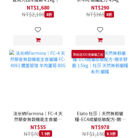
拿大 Loveabowl 天然無穀
REGAL 天然犬糧 狗飼料
NT$1,680
NT$290
糧 4.1公斤 成貓 無穀貓飼
NT$2,100
NT$365
8折
8折
料
買就送300克貓糧乙包
法米納Farmina｜FC-4 天
Elato 杜莎｜天然無榖貓
然藜麥無穀機能主食貓罐
糧-EC4成貓低敏配方-嫩羊
FC-4061 體重管理 羊肉蘆
野鹿 1.5kg｜杜莎 天然無
NT$55
NT$978
筍 80G
榖貓糧系列 貓糧
NT$70
NT$1,150
7.9折
8.5折