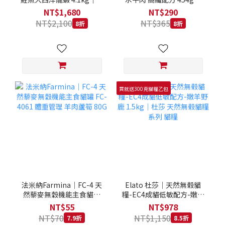
拿大 Loveabowl 天然無穀
REGAL 天然犬糧 狗飼料
NT$1,680
NT$290
糧 4.1公斤 成貓 無穀貓飼
NT$2,100
NT$365
8折
8折
料
買就送300克貓糧乙包
法米納Farmina｜FC-4 天
Elato 杜莎｜天然無榖貓
然藜麥無穀機能主食貓罐
糧-EC4成貓低敏配方-嫩羊
FC-4061 體重管理 羊肉蘆
野鹿 1.5kg｜杜莎 天然無
NT$55
NT$978
筍 80G
榖貓糧系列 貓糧
NT$70
NT$1,150
7.9折
8.5折