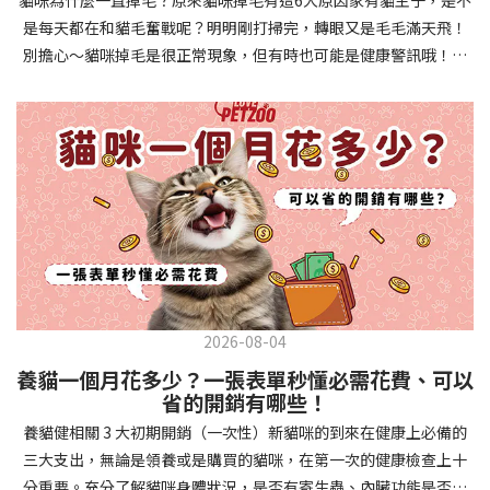
確認環境與生活作息：最近是否搬家、換貓砂、新成員加入？ 天氣
避免幼犬注意力分散。使用清晰一致的口令和手勢，成功時立即給
是每天都在和貓毛奮戰呢？明明剛打掃完，轉眼又是毛毛滿天飛！
是否有變化？ 飼主是否長時間外出？📌 貓咪拉肚子判斷步驟4：觀
予獎勵和讚美。記住，重複是學習的關鍵，每天多次短時間練習效
別擔心～貓咪掉毛是很正常現象，但有時也可能是健康警訊哦！以
察貓咪的精神與食慾：貓咪精神好嗎？、食慾是否正常？，可先觀
果最佳。調整日常行為除了基本指令，幼犬還需學習生活禮儀。如
下是常見的六大掉毛原因和實用改善妙招，讓毛孩健康、家裡乾淨
察 1~2 天，調整飲食、補充水分。如果貓咪 不吃不喝、 嗜睡、體重
廁訓練是優先項目—建立固定的如廁時間和地點，當幼犬正確如廁
兩全其美！貓咪掉毛原因1. 皮膚問題貓咪皮膚問題是造成掉毛的常
下降，表示身體狀況不佳，應儘快就醫！📌 貓咪拉肚子判斷步驟5：
時立即獎勵。另外要處理的常見問題包括咬人、啃咬家具和亂叫。
見兇手！皮膚發炎、感染或是長期搔癢，都會讓貓咪的毛髮失去健
檢查是否需要帶去看獸醫 如果拉肚子 1~2 次但精神好、食慾正常，
每當出現不當行為，給予適當替代品（如咬玩具代替咬手），並在
康光澤並大量脫落。常見的皮膚問題包括皮膚黴菌、細菌感染、疥
可以先觀察，如果腹瀉超過 48 小時或水狀腹瀉 + 嗜睡、食慾下降、
幼犬選擇正確行為時獎勵，這比責罵更有效。社交化訓練 兩個月大
癬蟲等寄生蟲，甚至是皮膚過度乾燥。如果發現貓咪皮膚有紅腫、
嘔吐 應立即就醫。 透過這 5 個步驟，你可以快速判斷貓咪拉肚子的
的幼犬正處於社會化黃金期，這階段的經驗將深刻影響未來性格。
結痂、脫屑或異常氣味，同時伴隨掉毛，建議盡快帶牠看獸醫哦！
原因與嚴重程度，確保毛孩的腸胃健康！如果不確定情況，還是建
安排幼犬接觸不同人類（包括兒童、戴眼鏡的人、使用拐杖的人
貓咪掉毛原因2. 過敏誰說只有人類會過敏？貓咪也會！貓咪可能對
議讓獸醫檢查，才能安心哦！🐾💖4種高風險群貓咪拉肚子要小心高
等）、各種動物、交通工具和環境聲音。起初保持在安全、受控的
環境中的塵蟎、花粉、清潔劑，甚至是食物中的某些成分產生過敏
風險貓咪包含：幼貓、老貓、懷孕貓、有慢性疾病貓，這些貓咪在
情境中，逐漸增加複雜度。每次正面社交體驗後給予獎勵，建立幼
反應。過敏症狀不只是打噴嚏、流眼淚，還會引起皮膚搔癢和掉毛
身體狀況出現警訊時要特別注意，如拉肚子次數超過2次以上，就建
犬對新事物的積極態度。進階技巧強化 基礎訓練穩固後，可以進入
問題。特別是食物過敏，更是常被忽略的掉毛元兇！如果貓咪經常
議直接尋求獸醫協助。2要訣判斷貓咪拉肚子要不要看醫生 高風險貓
更複雜的技巧訓練。這包括遠距離控制、不同干擾下的指令遵從、
2026-08-04
抓癢或舔舐特定部位，同時伴隨掉毛，很可能是過敏在作怪呢！貓
咪拉肚子次數超過2次以上，就建議直接尋求獸醫協助。正常且健康
多步驟動作等。使用延遲獎勵技巧，讓幼犬學會即使沒有立即獎勵
養貓一個月花多少？一張表單秒懂必需花費、可以
咪掉毛原因3. 營養不足貓咪的毛髮健康與營養息息相關！當貓咪飲
的貓咪，如拉肚子超過2-3天，建議直接尋求獸醫師協助。並記得提
也能保持良好行為。引入不同環境中的訓練，如公園、寵物店等，
省的開銷有哪些！
食中缺乏必要的蛋白質、脂肪酸（尤其是Omega-3和Omega-
供觀察紀錄給予獸醫師進行專業判斷。貓咪拉肚子但精神很好？如
幫助幼犬在各種情境下都能聽從指令。維持良好習慣 成功的訓練不
養貓健相關 3 大初期開銷（一次性）新貓咪的到來在健康上必備的
6）、維生素或礦物質時，毛髮就會變得乾燥、脆弱，容易斷裂脫
果飼主有發現貓咪拉肚子的情形，但貓咪的精神很好。有可能與飲
是一次性的，而是需要持續維護。即使幼犬已經掌握所有技能，也
三大支出，無論是領養或是購買的貓咪，在第一次的健康檢查上十
落。長期餵食低品質或不均衡的貓糧，可能使貓咪營養不良，進而
食方便相關，回想是否進食新的食物，或是正進行飼料更換的過
要定期複習，防止行為退化。將訓練融入日常生活，如出門前的
分重要。充分了解貓咪身體狀況，是否有寄生蟲、內臟功能是否健