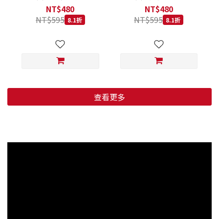
低穀鱈魚甜橙 小顆粒 800G
羊肉藍莓 小顆粒 800G
NT$480
NT$480
NT$595
NT$595
8.1折
8.1折
查看更多