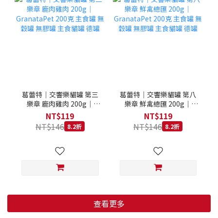
葛蕾特｜交響樂貓罐 第三
葛蕾特｜交響樂貓罐 第八
樂章 鹿肉雞肉 200g｜
樂章 鮮禽總匯 200g｜
GranataPet 200克 主食罐
GranataPet 200克 主食罐
NT$119
NT$119
無穀罐 無膠罐 主食貓罐 德
無穀罐 無膠罐 主食貓罐 德
NT$146
NT$146
8.2折
8.2折
罐
罐
查看更多