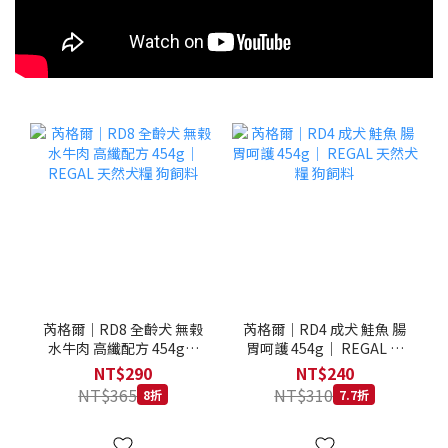
芮格爾｜RD8 全齡犬 無榖
芮格爾｜RD4 成犬 鮭魚 腸
水牛肉 高纖配方 454g｜
胃呵護 454g｜ REGAL 天
REGAL 天然犬糧 狗飼料
然犬糧 狗飼料
NT$290
NT$240
NT$365
NT$310
8折
7.7折