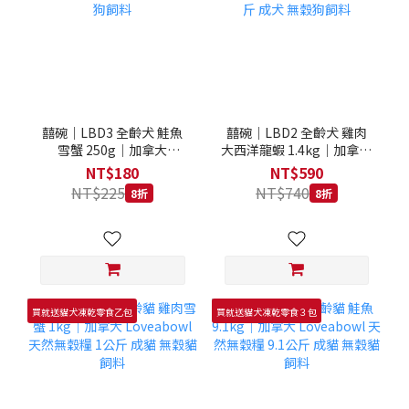
囍碗｜LBD3 全齡犬 鮭魚
囍碗｜LBD2 全齡犬 雞肉
雪蟹 250g｜加拿大
大西洋龍蝦 1.4kg｜加拿大
Loveabowl 天然無穀糧
Loveabowl 天然無穀糧
NT$180
NT$590
250克 成犬 無穀狗飼料
1.4公斤 成犬 無穀狗飼料
NT$225
NT$740
8折
8折
買就送貓犬凍乾零食乙包
買就送貓犬凍乾零食３包