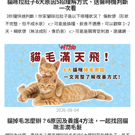
貓咪拉肚子6大原因5招緩解方式、送醫時機判斷
讓牠們學會如何與其他狗狗、動物和人類和平相處，減少恐懼或攻
一次看
擊行為。這種適應能力使幼犬未來能從容面對獸醫檢查、美容
3秒鐘快速判斷！你家貓咪拉肚子是以下哪種狀況？ 偏軟便（形狀
salon、寄宿或旅行等各種情境，大大提升生活品質。 訓練幼犬不只
不完整，但不成水狀） 👉 可能是換糧、飲食不適應，可以觀察 1~2
是教會指令，更是塑造性格和習慣的過程！ 透過耐心且一致的訓
天。糊狀便（無法成形，像奶昔） 👉 可能是腸胃受刺激，建議調整
練，你不僅能擁有一隻聽話的好狗狗，更能建立起相互尊重的終身
飲食、補充益生菌。水狀便（完全液體） 👉 可能是腸胃炎或感染，
伙伴關係。記住，現在投入的每一分鐘訓練，都將在未來十幾年的
若超過 24 小時沒改善，建議就醫。血便（帶血絲或黑色糞便） 👉
相處中獲得回報狗狗訓練指南，六步驟培養幼犬開始幼犬訓練時，
可能是嚴重腸胃問題，應立即帶去獸醫院！想知道貓咪拉肚子的真
系統性的方法能帶來最佳效果。從信任建立到習慣養成，每個階段
正原因，只要透過 5 個簡單步驟，就能判斷問題嚴重性，決定是否
都至關重要，缺一不可。良好的訓練應循序漸進，把握幼犬成長敏
需要就醫！接下來我們一起來看看該怎麼做吧！🐾 貓咪拉肚子怎麼
感期，以積極正向的方式引導。遵循這六個步驟，即使是第一次養
辦？5步驟判斷貓咪拉肚子是否需要馬上看醫生貓咪拉肚子的因素與
狗的新手，也能輕鬆將調皮的小狗訓練成聽話的好夥伴！建立信任
許多原因有關，更換食物、誤食異物或不乾淨的東西、寄生蟲、其
基礎 幼犬訓練的第一步不是教指令，而是建立信任。剛到新家的幼
他疾病。 5 步驟判斷貓咪拉肚子原因，要不要看醫生？當貓咪拉肚
犬可能感到緊張不安，給予適當空間適應環境很重要。用溫柔的聲
子時，不用慌張！透過以下 5 個步驟，就能快速判斷原因，並決定
音交談，提供安全舒適的窩，維持規律的餵食和如廁時間，讓幼犬
是否需要帶去獸醫院。📌 貓咪拉肚子判斷步驟1：觀察糞便的狀態：
感到安心。輕輕撫摸、溫柔擁抱，每天安排固定玩耍時間，這些都
2026-08-04
糞便質地是關鍵！不同形態代表不同的腸胃狀況📌 貓咪拉肚子判斷
能幫助建立初步的依附關係。教導基礎指令 當幼犬適應新環境並信
貓掉毛怎麼辦？6原因及養護4方法，一起找回貓
步驟2：回想最近的飲食變化：有沒有突然換飼料或罐頭？ 有沒有吃
任你後，可開始教導基本指令。從簡單的「坐下」開始，再逐步學
咪澎潤毛髮
到新零食或人類食物？ 是否誤食異物？📌 貓咪拉肚子判斷步驟3：
習「趴下」、「等待」和「過來」。每次訓練保持在5-10分鐘內，
貓咪為什麼一直掉毛？原來貓咪掉毛有這6大原因家有貓主子，是不