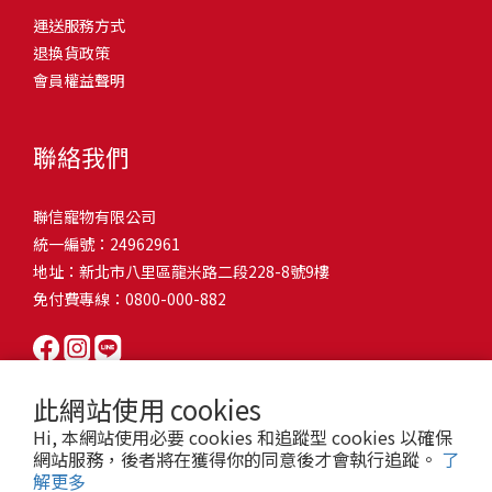
問題，才能避免小問題變大病！貓掉毛嚴重怎麼辦？4重點從日常生
有很大的關聯！冬天太冷，腸胃蠕動變慢，容易消化不良；夏天太
和獨立能力。 幼犬訓練常見問題Q1: 幾個月大的幼犬最適合開始訓
運送服務方式
的紙箱。建議一開始可以購買單價較低的入門款，觀察一下貓咪的
活中輕鬆改善看到滿屋子的貓毛是不是很抓狂？別擔心！其實只要
熱，水分流失快，腸道可能變得敏感，導致糞便變軟或拉稀。如果
練？A: 訓練可從幼犬到家首日開始（約8-10週大）。3-16週是社會
退換貨政策
使用狀況，再考慮購買「豪宅」！ 項目費用用品貓碗$300貓窩
透過一些簡單的日常照護方式，就能有效減少貓咪掉毛情況。從梳
換季時沒有適當調整環境，貓咪的腸胃就可能跟著「鬧脾氣」。冬
化黃金期，每次訓練控制在5-10分鐘內。Q2: 幼犬如廁訓練需要多久
會員權益聲明
$500貓跳台$1,500貓砂盆$500貓抓板$300外出籠$1,000一次性養貓
毛、洗澡到增加互動和營養調整，這些小撇步不僅能幫助貓咪維持
天注意保暖，提供暖墊、厚毯，避免冷風直吹。夏天補充水分，可
才能成功？A: 通常需要4-6個月，小型犬可能較慢。關鍵是固定時間
用品相關花費1：貓碗貓咪進食的物品，挑選上可偏向貓碗+有碗架
健康的皮毛，也能讓家裡的貓毛困擾大大減少！跟著以下重點一起
以加點湯罐、鮮食湯水，讓貓咪願意多喝水。避免冷熱交替太快，
帶出門，並立即獎勵正確行為。Q3: 幼犬亂咬家具怎麼辦？A: 提供專
的，可減少貓咪進食時的負擔。一次性養貓用品相關花費2：貓窩貓
行動吧！ 預防貓掉毛方法1：勤勞梳毛養貓必備神器就是各種梳子
像是開冷氣又突然關掉，容易讓貓咪腸胃受影響。重點提醒：換季
聯絡我們
屬啃咬玩具作替代品，發現不當啃咬時堅定說「不」，並引導至適
咪是非常需要安全感的動物，可以準備一個專屬他的「寶座」，當
啦！勤勞梳毛是最直接有效的掉毛控制方法。定期梳理可以幫貓咪
時，記得關心貓咪的腸胃狀況，適當調整環境，幫助毛孩適應！ 貓
合的玩具。確保足夠運動減少無聊行為。Q4: 如何阻止幼犬在家中亂
貓咪感到緊張或焦慮時可進到他的安全區域。一次性養貓用品相關
清除鬆動的死毛，減少牠們自行舔毛時吞入的毛球量，更能預防毛
咪拉肚子原因4. 寄生蟲或疾病感染貓咪如果持續拉肚子，甚至糞便
尿尿？A: 建立固定如廁時間表，成功時立即獎勵。限制活動範圍並
聯信寵物有限公司
花費3：貓跳台貓咪雖然不需要外出進行放電，但在家中還是需要擺
髮打結和皮膚問題。建議週期：短毛貓每週梳1-2次，長毛貓則建議
有血絲、異味特別重，那就要小心可能是 寄生蟲感染（如蛔蟲、鈎
密切監督。意外發生時不責罵，使用專用除臭劑徹底清理。Q5: 幼犬
統一編號：24962961
放高度適合的貓跳台提供貓咪玩耍，貓跳台與貓窩相同，能給予貓
2-3天梳一次。挑選合適的梳具也很重要，可以準備橡膠刷、鬃毛刷
蟲、球蟲）或腸胃炎、腸道疾病。這類情況會影響營養吸收，長期
一直吠叫怎麼辦？A: 找出原因（尋求注意力、警戒、焦慮）。訓練
地址：新北市八里區龍米路二段228-8號9樓
咪對於環境的安全感。一次性養貓用品相關花費4：貓砂盆貓咪排泄
或專用脫毛梳，依照毛質選擇。記得將梳毛變成愉快的日常儀式，
下來甚至可能造成貓咪消瘦、免疫力下降。定期驅蟲（幼貓建議每
「安靜」指令，停止吠叫時獎勵。避免對吠叫作出反應，確保充分
免付費專線：0800-000-882
用品，可選擇合適貓咪體型大小，不宜過小。一次性養貓用品相關
不僅能增加你們的互動時間，也讓貓咪享受被梳理的舒適感！預防
月一次，成貓每 3~6 個月一次）。觀察貓咪精神狀態，如果還伴隨
運動減少過度精力。Q6: 幼犬訓練中可以使用懲罰嗎？A: 不建議。正
花費5：貓抓板貓咪會有磨爪的習慣，為了我們的沙發或是地毯著
貓掉毛方法2：定期洗澡「貓咪會自己清潔，不需要洗澡」這個想法
嘔吐、食慾下降，務必儘早就醫。重點提醒：如果貓咪拉肚子超過 2
向獎勵比懲罰更有效且健康。懲罰可能導致恐懼或攻擊行為，破壞
想，需要準備一個能夠讓牠們放肆磨爪的貓抓板。一次性養貓用品
其實不完全正確哦！適當的洗澡能幫助貓咪清除死毛和皮屑，減少
天，或糞便異常，應立即帶去獸醫院檢查！ 貓咪拉肚子原因5. 情緒
信任關係。專注獎勵好行為，重新引導不良行為。Q7: 幼犬害怕其他
相關花費6：外出籠雖然貓咪平常不會外出，但當有美容或醫療需求
過敏原，特別是對長毛貓或油性皮膚的貓咪更有幫助。但注意，洗
壓力影響腸胃壓力不只影響人類，也會影響貓咪的腸胃！過度緊
狗狗怎麼辦？A: 循序漸進社交化，從友善成犬開始。不強迫互動，
此網站使用 cookies
時，外出籠就非常重要，平常也可以適度讓貓咪適應外出籠，避免
澡頻率不宜過高，一般室內貓咪1-3個月洗一次就足夠，過度洗澡反
張、焦慮、驚嚇（如煙火聲、大聲喧嘩），都可能讓貓咪拉肚子。
正面經驗後給予獎勵。考慮參加專業幼犬社交課程。Q8: 幼犬分離焦
Hi, 本網站使用必要 cookies 和追蹤型 cookies 以確保
緊急情況時，貓咪過度抗拒。總結來說貓咪在健康及用品的一次性
而會造成皮膚乾燥。選擇專為貓咪設計的溫和洗毛精，洗後一定要
尤其是個性敏感的貓咪，對變化的適應力比較低，壓力一大，腸胃
慮要如何處理？A: 練習短暫分離，逐漸延長。離開和返家時保持低
網站服務，後者將在獲得你的同意後才會執行追蹤。
了
費用大約落在 $ 7900~ $ 11600不等。雖說金額看起來不少，但以上
完全吹乾，避免濕毛造成皮膚問題。如果貓咪特別害怕洗澡，可以
就先「罷工」。減少壓力來源，盡量讓貓咪的作息固定。給貓咪陪
解更多
調。提供能分散注意力的玩具，建立可預測的離家儀式。每隻幼犬