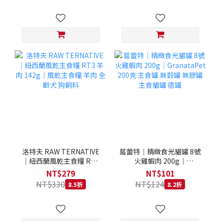
洛特夫 RAW TERNATIVE
葛蕾特｜精緻食光貓罐 8號
｜紐西蘭風乾主食糧 RT3
火雞蝦肉 200g｜
羊肉 142g｜風乾主食糧 羊
GranataPet 200克 主食罐
NT$279
NT$101
肉 全齡犬 狗飼料
無穀罐 無膠罐 主食貓罐 德
NT$330
NT$124
8.5折
8.2折
罐