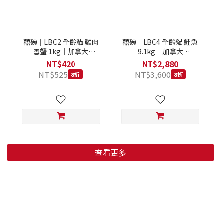
囍碗｜LBC2 全齡貓 雞肉
囍碗｜LBC4 全齡貓 鮭魚
雪蟹 1kg｜加拿大
9.1kg｜加拿大
Loveabowl 天然無穀糧 1
Loveabowl 天然無穀糧
NT$420
NT$2,880
公斤 成貓 無穀貓飼料
9.1公斤 成貓 無穀貓飼料
NT$525
NT$3,600
8折
8折
查看更多