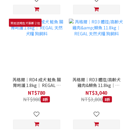
買就送姆吉犬慕斯２包
芮格爾｜RD4 成犬 鮭魚 腸
芮格爾｜RD3 體控/高齡犬
胃呵護 1.8kg｜ REGAL 天
雞肉&鯡魚 11.8kg｜
然犬糧 狗飼料
REGAL 天然犬糧 狗飼料
NT$780
NT$3,040
NT$980
NT$3,800
8折
8折