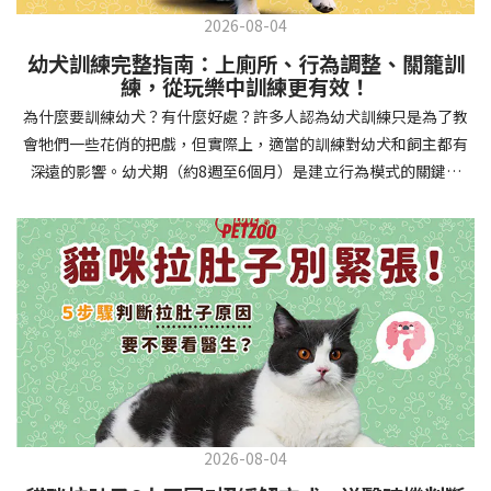
2026-08-04
幼犬訓練完整指南：上廁所、行為調整、關籠訓
練，從玩樂中訓練更有效！
為什麼要訓練幼犬？有什麼好處？許多人認為幼犬訓練只是為了教
會牠們一些花俏的把戲，但實際上，適當的訓練對幼犬和飼主都有
深遠的影響。幼犬期（約8週至6個月）是建立行為模式的關鍵時
期，這階段的訓練能奠定終身良好習慣的基礎，預防未來可能出現
的行為問題，並建立人犬間的健康關係。 建立安全健康的生活環境
透過基礎訓練，幼犬能學會家居規則，避免危險行為和破壞家具。
像是「不」和「放下」等指令可以阻止幼犬咬電線或誤食有害物
質，有效降低居家意外風險。規律的如廁訓練則能養成良好衛生習
慣，讓家中環境保持乾淨舒適。增強溝通與信任關係訓練過程就像
建立一種共同語言，幫助你和幼犬更好地理解彼此。當幼犬學會回
應你的指令，不只增加了互動機會，也建立了主人作為領導者的地
位。正向獎勵式訓練更能培養幼犬對你的信任感，強化情感連結，
創造更和諧的相處模式。培養社交技能與適應能力及早接觸各種環
2026-08-04
境和刺激，能幫助幼犬成長為自信穩定的成犬。適當的社會化訓練