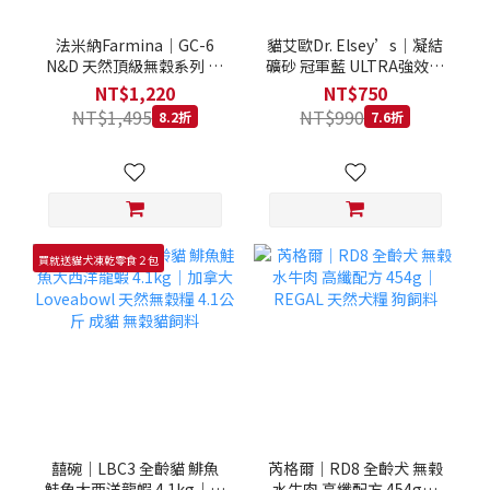
法米納Farmina｜GC-6
貓艾歐Dr. Elsey’s｜凝結
N&D 天然頂級無穀系列 室
礦砂 冠軍藍 ULTRA強效除
內/結紮貓 雞肉石榴 1.5KG
臭 40LB｜Cat Litter 40磅
NT$1,220
NT$750
貓砂 凝結礦砂 美國 艾爾博
NT$1,495
NT$990
8.2折
7.6折
士
買就送貓犬凍乾零食２包
囍碗｜LBC3 全齡貓 鯡魚
芮格爾｜RD8 全齡犬 無榖
鮭魚大西洋龍蝦 4.1kg｜加
水牛肉 高纖配方 454g｜