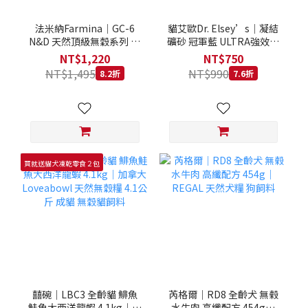
法米納Farmina｜GC-6
貓艾歐Dr. Elsey’s｜凝結
N&D 天然頂級無穀系列 室
礦砂 冠軍藍 ULTRA強效除
內/結紮貓 雞肉石榴 1.5KG
臭 40LB｜Cat Litter 40磅
NT$1,220
NT$750
貓砂 凝結礦砂 美國 艾爾博
NT$1,495
NT$990
8.2折
7.6折
士
買就送貓犬凍乾零食２包
囍碗｜LBC3 全齡貓 鯡魚
芮格爾｜RD8 全齡犬 無榖
鮭魚大西洋龍蝦 4.1kg｜加
水牛肉 高纖配方 454g｜