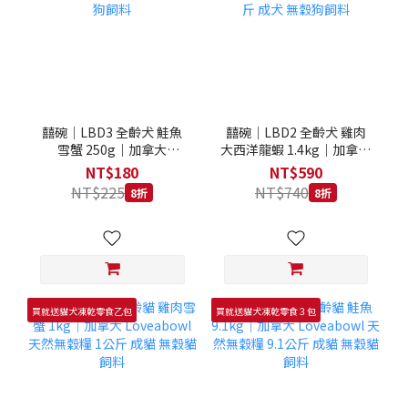
囍碗｜LBD3 全齡犬 鮭魚
囍碗｜LBD2 全齡犬 雞肉
雪蟹 250g｜加拿大
大西洋龍蝦 1.4kg｜加拿大
Loveabowl 天然無穀糧
Loveabowl 天然無穀糧
NT$180
NT$590
250克 成犬 無穀狗飼料
1.4公斤 成犬 無穀狗飼料
NT$225
NT$740
8折
8折
買就送貓犬凍乾零食乙包
買就送貓犬凍乾零食３包