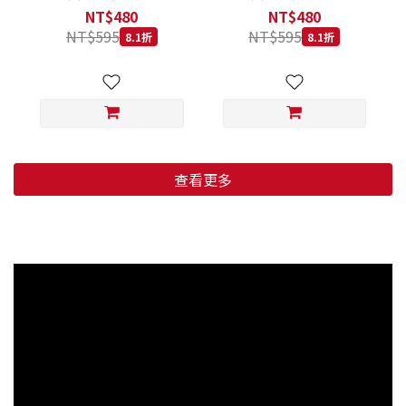
低穀鱈魚甜橙 小顆粒 800G
羊肉藍莓 小顆粒 800G
NT$480
NT$480
NT$595
NT$595
8.1折
8.1折
查看更多