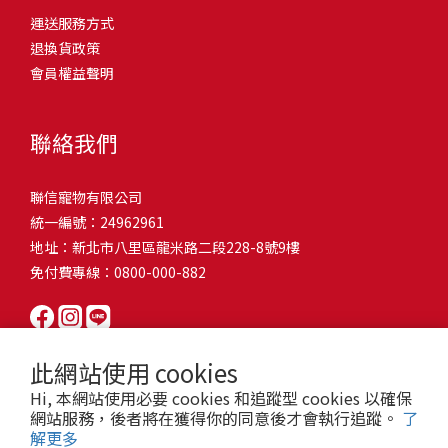
問題，才能避免小問題變大病！貓掉毛嚴重怎麼辦？4重點從日常生
有很大的關聯！冬天太冷，腸胃蠕動變慢，容易消化不良；夏天太
和獨立能力。 幼犬訓練常見問題Q1: 幾個月大的幼犬最適合開始訓
運送服務方式
的紙箱。建議一開始可以購買單價較低的入門款，觀察一下貓咪的
活中輕鬆改善看到滿屋子的貓毛是不是很抓狂？別擔心！其實只要
熱，水分流失快，腸道可能變得敏感，導致糞便變軟或拉稀。如果
練？A: 訓練可從幼犬到家首日開始（約8-10週大）。3-16週是社會
退換貨政策
使用狀況，再考慮購買「豪宅」！ 項目費用用品貓碗$300貓窩
透過一些簡單的日常照護方式，就能有效減少貓咪掉毛情況。從梳
換季時沒有適當調整環境，貓咪的腸胃就可能跟著「鬧脾氣」。冬
化黃金期，每次訓練控制在5-10分鐘內。Q2: 幼犬如廁訓練需要多久
會員權益聲明
$500貓跳台$1,500貓砂盆$500貓抓板$300外出籠$1,000一次性養貓
毛、洗澡到增加互動和營養調整，這些小撇步不僅能幫助貓咪維持
天注意保暖，提供暖墊、厚毯，避免冷風直吹。夏天補充水分，可
才能成功？A: 通常需要4-6個月，小型犬可能較慢。關鍵是固定時間
用品相關花費1：貓碗貓咪進食的物品，挑選上可偏向貓碗+有碗架
健康的皮毛，也能讓家裡的貓毛困擾大大減少！跟著以下重點一起
以加點湯罐、鮮食湯水，讓貓咪願意多喝水。避免冷熱交替太快，
帶出門，並立即獎勵正確行為。Q3: 幼犬亂咬家具怎麼辦？A: 提供專
的，可減少貓咪進食時的負擔。一次性養貓用品相關花費2：貓窩貓
行動吧！ 預防貓掉毛方法1：勤勞梳毛養貓必備神器就是各種梳子
像是開冷氣又突然關掉，容易讓貓咪腸胃受影響。重點提醒：換季
聯絡我們
屬啃咬玩具作替代品，發現不當啃咬時堅定說「不」，並引導至適
咪是非常需要安全感的動物，可以準備一個專屬他的「寶座」，當
啦！勤勞梳毛是最直接有效的掉毛控制方法。定期梳理可以幫貓咪
時，記得關心貓咪的腸胃狀況，適當調整環境，幫助毛孩適應！ 貓
合的玩具。確保足夠運動減少無聊行為。Q4: 如何阻止幼犬在家中亂
貓咪感到緊張或焦慮時可進到他的安全區域。一次性養貓用品相關
清除鬆動的死毛，減少牠們自行舔毛時吞入的毛球量，更能預防毛
咪拉肚子原因4. 寄生蟲或疾病感染貓咪如果持續拉肚子，甚至糞便
尿尿？A: 建立固定如廁時間表，成功時立即獎勵。限制活動範圍並
聯信寵物有限公司
花費3：貓跳台貓咪雖然不需要外出進行放電，但在家中還是需要擺
髮打結和皮膚問題。建議週期：短毛貓每週梳1-2次，長毛貓則建議
有血絲、異味特別重，那就要小心可能是 寄生蟲感染（如蛔蟲、鈎
密切監督。意外發生時不責罵，使用專用除臭劑徹底清理。Q5: 幼犬
統一編號：24962961
放高度適合的貓跳台提供貓咪玩耍，貓跳台與貓窩相同，能給予貓
2-3天梳一次。挑選合適的梳具也很重要，可以準備橡膠刷、鬃毛刷
蟲、球蟲）或腸胃炎、腸道疾病。這類情況會影響營養吸收，長期
一直吠叫怎麼辦？A: 找出原因（尋求注意力、警戒、焦慮）。訓練
地址：新北市八里區龍米路二段228-8號9樓
咪對於環境的安全感。一次性養貓用品相關花費4：貓砂盆貓咪排泄
或專用脫毛梳，依照毛質選擇。記得將梳毛變成愉快的日常儀式，
下來甚至可能造成貓咪消瘦、免疫力下降。定期驅蟲（幼貓建議每
「安靜」指令，停止吠叫時獎勵。避免對吠叫作出反應，確保充分
免付費專線：0800-000-882
用品，可選擇合適貓咪體型大小，不宜過小。一次性養貓用品相關
不僅能增加你們的互動時間，也讓貓咪享受被梳理的舒適感！預防
月一次，成貓每 3~6 個月一次）。觀察貓咪精神狀態，如果還伴隨
運動減少過度精力。Q6: 幼犬訓練中可以使用懲罰嗎？A: 不建議。正
花費5：貓抓板貓咪會有磨爪的習慣，為了我們的沙發或是地毯著
貓掉毛方法2：定期洗澡「貓咪會自己清潔，不需要洗澡」這個想法
嘔吐、食慾下降，務必儘早就醫。重點提醒：如果貓咪拉肚子超過 2
向獎勵比懲罰更有效且健康。懲罰可能導致恐懼或攻擊行為，破壞
想，需要準備一個能夠讓牠們放肆磨爪的貓抓板。一次性養貓用品
其實不完全正確哦！適當的洗澡能幫助貓咪清除死毛和皮屑，減少
天，或糞便異常，應立即帶去獸醫院檢查！ 貓咪拉肚子原因5. 情緒
信任關係。專注獎勵好行為，重新引導不良行為。Q7: 幼犬害怕其他
相關花費6：外出籠雖然貓咪平常不會外出，但當有美容或醫療需求
過敏原，特別是對長毛貓或油性皮膚的貓咪更有幫助。但注意，洗
壓力影響腸胃壓力不只影響人類，也會影響貓咪的腸胃！過度緊
狗狗怎麼辦？A: 循序漸進社交化，從友善成犬開始。不強迫互動，
此網站使用 cookies
時，外出籠就非常重要，平常也可以適度讓貓咪適應外出籠，避免
澡頻率不宜過高，一般室內貓咪1-3個月洗一次就足夠，過度洗澡反
張、焦慮、驚嚇（如煙火聲、大聲喧嘩），都可能讓貓咪拉肚子。
正面經驗後給予獎勵。考慮參加專業幼犬社交課程。Q8: 幼犬分離焦
Hi, 本網站使用必要 cookies 和追蹤型 cookies 以確保
緊急情況時，貓咪過度抗拒。總結來說貓咪在健康及用品的一次性
而會造成皮膚乾燥。選擇專為貓咪設計的溫和洗毛精，洗後一定要
尤其是個性敏感的貓咪，對變化的適應力比較低，壓力一大，腸胃
慮要如何處理？A: 練習短暫分離，逐漸延長。離開和返家時保持低
網站服務，後者將在獲得你的同意後才會執行追蹤。
了
費用大約落在 $ 7900~ $ 11600不等。雖說金額看起來不少，但以上
完全吹乾，避免濕毛造成皮膚問題。如果貓咪特別害怕洗澡，可以
就先「罷工」。減少壓力來源，盡量讓貓咪的作息固定。給貓咪陪
解更多
調。提供能分散注意力的玩具，建立可預測的離家儀式。每隻幼犬