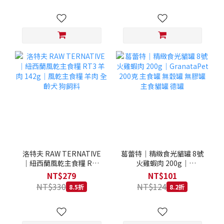
洛特夫 RAW TERNATIVE
葛蕾特｜精緻食光貓罐 8號
｜紐西蘭風乾主食糧 RT3
火雞蝦肉 200g｜
羊肉 142g｜風乾主食糧 羊
GranataPet 200克 主食罐
NT$279
NT$101
肉 全齡犬 狗飼料
無穀罐 無膠罐 主食貓罐 德
NT$330
NT$124
8.5折
8.2折
罐