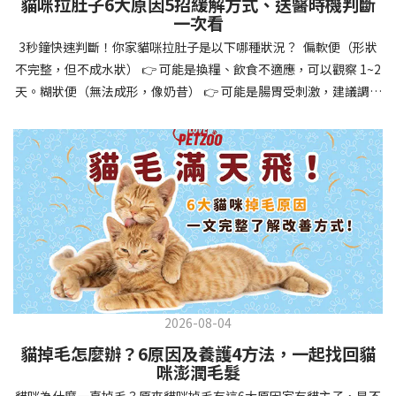
貓咪拉肚子6大原因5招緩解方式、送醫時機判斷
讓牠們學會如何與其他狗狗、動物和人類和平相處，減少恐懼或攻
一次看
擊行為。這種適應能力使幼犬未來能從容面對獸醫檢查、美容
3秒鐘快速判斷！你家貓咪拉肚子是以下哪種狀況？ 偏軟便（形狀
salon、寄宿或旅行等各種情境，大大提升生活品質。 訓練幼犬不只
不完整，但不成水狀） 👉 可能是換糧、飲食不適應，可以觀察 1~2
是教會指令，更是塑造性格和習慣的過程！ 透過耐心且一致的訓
天。糊狀便（無法成形，像奶昔） 👉 可能是腸胃受刺激，建議調整
練，你不僅能擁有一隻聽話的好狗狗，更能建立起相互尊重的終身
飲食、補充益生菌。水狀便（完全液體） 👉 可能是腸胃炎或感染，
伙伴關係。記住，現在投入的每一分鐘訓練，都將在未來十幾年的
若超過 24 小時沒改善，建議就醫。血便（帶血絲或黑色糞便） 👉
相處中獲得回報狗狗訓練指南，六步驟培養幼犬開始幼犬訓練時，
可能是嚴重腸胃問題，應立即帶去獸醫院！想知道貓咪拉肚子的真
系統性的方法能帶來最佳效果。從信任建立到習慣養成，每個階段
正原因，只要透過 5 個簡單步驟，就能判斷問題嚴重性，決定是否
都至關重要，缺一不可。良好的訓練應循序漸進，把握幼犬成長敏
需要就醫！接下來我們一起來看看該怎麼做吧！🐾 貓咪拉肚子怎麼
感期，以積極正向的方式引導。遵循這六個步驟，即使是第一次養
辦？5步驟判斷貓咪拉肚子是否需要馬上看醫生貓咪拉肚子的因素與
狗的新手，也能輕鬆將調皮的小狗訓練成聽話的好夥伴！建立信任
許多原因有關，更換食物、誤食異物或不乾淨的東西、寄生蟲、其
基礎 幼犬訓練的第一步不是教指令，而是建立信任。剛到新家的幼
他疾病。 5 步驟判斷貓咪拉肚子原因，要不要看醫生？當貓咪拉肚
犬可能感到緊張不安，給予適當空間適應環境很重要。用溫柔的聲
子時，不用慌張！透過以下 5 個步驟，就能快速判斷原因，並決定
音交談，提供安全舒適的窩，維持規律的餵食和如廁時間，讓幼犬
是否需要帶去獸醫院。📌 貓咪拉肚子判斷步驟1：觀察糞便的狀態：
感到安心。輕輕撫摸、溫柔擁抱，每天安排固定玩耍時間，這些都
2026-08-04
糞便質地是關鍵！不同形態代表不同的腸胃狀況📌 貓咪拉肚子判斷
能幫助建立初步的依附關係。教導基礎指令 當幼犬適應新環境並信
貓掉毛怎麼辦？6原因及養護4方法，一起找回貓
步驟2：回想最近的飲食變化：有沒有突然換飼料或罐頭？ 有沒有吃
任你後，可開始教導基本指令。從簡單的「坐下」開始，再逐步學
咪澎潤毛髮
到新零食或人類食物？ 是否誤食異物？📌 貓咪拉肚子判斷步驟3：
習「趴下」、「等待」和「過來」。每次訓練保持在5-10分鐘內，
貓咪為什麼一直掉毛？原來貓咪掉毛有這6大原因家有貓主子，是不