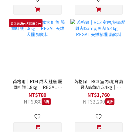
買就送姆吉犬慕斯２包
芮格爾｜RD4 成犬 鮭魚 腸
芮格爾｜RC3 室內/絕育貓
胃呵護 1.8kg｜ REGAL 天
雞肉&魚肉 5.4kg｜
然犬糧 狗飼料
REGAL 天然貓糧 貓飼料
NT$780
NT$1,760
NT$980
NT$2,200
8折
8折