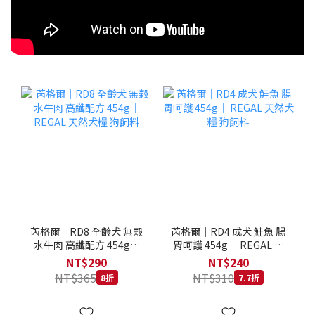
芮格爾｜RD8 全齡犬 無榖
芮格爾｜RD4 成犬 鮭魚 腸
水牛肉 高纖配方 454g｜
胃呵護 454g｜ REGAL 天
REGAL 天然犬糧 狗飼料
然犬糧 狗飼料
NT$290
NT$240
NT$365
NT$310
8折
7.7折