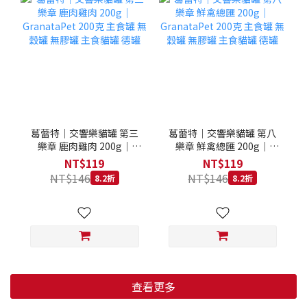
葛蕾特｜交響樂貓罐 第三
葛蕾特｜交響樂貓罐 第八
樂章 鹿肉雞肉 200g｜
樂章 鮮禽總匯 200g｜
GranataPet 200克 主食罐
GranataPet 200克 主食罐
NT$119
NT$119
無穀罐 無膠罐 主食貓罐 德
無穀罐 無膠罐 主食貓罐 德
NT$146
NT$146
8.2折
8.2折
罐
罐
查看更多