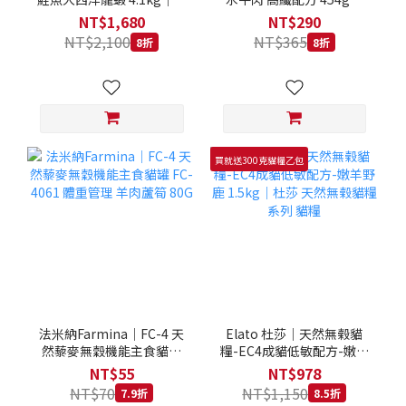
拿大 Loveabowl 天然無穀
REGAL 天然犬糧 狗飼料
NT$1,680
NT$290
糧 4.1公斤 成貓 無穀貓飼
NT$2,100
NT$365
8折
8折
料
買就送300克貓糧乙包
法米納Farmina｜FC-4 天
Elato 杜莎｜天然無榖貓
然藜麥無穀機能主食貓罐
糧-EC4成貓低敏配方-嫩羊
FC-4061 體重管理 羊肉蘆
野鹿 1.5kg｜杜莎 天然無
NT$55
NT$978
筍 80G
榖貓糧系列 貓糧
NT$70
NT$1,150
7.9折
8.5折