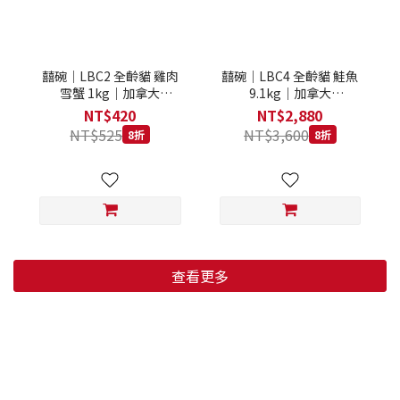
囍碗｜LBC2 全齡貓 雞肉
囍碗｜LBC4 全齡貓 鮭魚
雪蟹 1kg｜加拿大
9.1kg｜加拿大
Loveabowl 天然無穀糧 1
Loveabowl 天然無穀糧
NT$420
NT$2,880
公斤 成貓 無穀貓飼料
9.1公斤 成貓 無穀貓飼料
NT$525
NT$3,600
8折
8折
查看更多