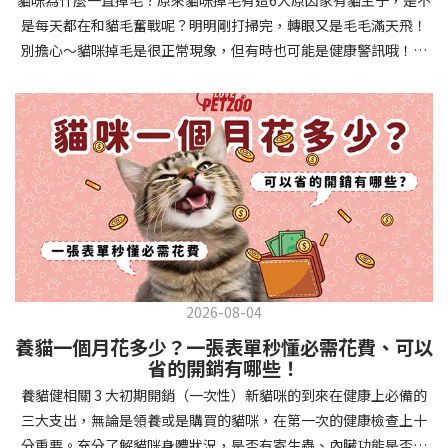
確認環境與生活作息：最近是否搬家、換貓砂、新成員加入？ 天氣
避免幼犬注意力分散。使用清晰一致的口令和手勢，成功時立即給
是每天都在和貓毛奮戰呢？明明剛打掃完，轉眼又是毛毛滿天飛！
是否有變化？ 飼主是否長時間外出？📌 貓咪拉肚子判斷步驟4：觀
予獎勵和讚美。記住，重複是學習的關鍵，每天多次短時間練習效
別擔心～貓咪掉毛是很正常現象，但有時也可能是健康警訊哦！以
察貓咪的精神與食慾：貓咪精神好嗎？、食慾是否正常？，可先觀
果最佳。調整日常行為除了基本指令，幼犬還需學習生活禮儀。如
下是常見的六大掉毛原因和實用改善妙招，讓毛孩健康、家裡乾淨
察 1~2 天，調整飲食、補充水分。如果貓咪 不吃不喝、 嗜睡、體重
廁訓練是優先項目—建立固定的如廁時間和地點，當幼犬正確如廁
兩全其美！貓咪掉毛原因1. 皮膚問題貓咪皮膚問題是造成掉毛的常
下降，表示身體狀況不佳，應儘快就醫！📌 貓咪拉肚子判斷步驟5：
時立即獎勵。另外要處理的常見問題包括咬人、啃咬家具和亂叫。
見兇手！皮膚發炎、感染或是長期搔癢，都會讓貓咪的毛髮失去健
檢查是否需要帶去看獸醫 如果拉肚子 1~2 次但精神好、食慾正常，
每當出現不當行為，給予適當替代品（如咬玩具代替咬手），並在
康光澤並大量脫落。常見的皮膚問題包括皮膚黴菌、細菌感染、疥
可以先觀察，如果腹瀉超過 48 小時或水狀腹瀉 + 嗜睡、食慾下降、
幼犬選擇正確行為時獎勵，這比責罵更有效。社交化訓練 兩個月大
癬蟲等寄生蟲，甚至是皮膚過度乾燥。如果發現貓咪皮膚有紅腫、
嘔吐 應立即就醫。 透過這 5 個步驟，你可以快速判斷貓咪拉肚子的
的幼犬正處於社會化黃金期，這階段的經驗將深刻影響未來性格。
結痂、脫屑或異常氣味，同時伴隨掉毛，建議盡快帶牠看獸醫哦！
原因與嚴重程度，確保毛孩的腸胃健康！如果不確定情況，還是建
安排幼犬接觸不同人類（包括兒童、戴眼鏡的人、使用拐杖的人
貓咪掉毛原因2. 過敏誰說只有人類會過敏？貓咪也會！貓咪可能對
議讓獸醫檢查，才能安心哦！🐾💖4種高風險群貓咪拉肚子要小心高
等）、各種動物、交通工具和環境聲音。起初保持在安全、受控的
環境中的塵蟎、花粉、清潔劑，甚至是食物中的某些成分產生過敏
風險貓咪包含：幼貓、老貓、懷孕貓、有慢性疾病貓，這些貓咪在
情境中，逐漸增加複雜度。每次正面社交體驗後給予獎勵，建立幼
反應。過敏症狀不只是打噴嚏、流眼淚，還會引起皮膚搔癢和掉毛
身體狀況出現警訊時要特別注意，如拉肚子次數超過2次以上，就建
犬對新事物的積極態度。進階技巧強化 基礎訓練穩固後，可以進入
問題。特別是食物過敏，更是常被忽略的掉毛元兇！如果貓咪經常
議直接尋求獸醫協助。2要訣判斷貓咪拉肚子要不要看醫生 高風險貓
更複雜的技巧訓練。這包括遠距離控制、不同干擾下的指令遵從、
2026-08-04
抓癢或舔舐特定部位，同時伴隨掉毛，很可能是過敏在作怪呢！貓
咪拉肚子次數超過2次以上，就建議直接尋求獸醫協助。正常且健康
多步驟動作等。使用延遲獎勵技巧，讓幼犬學會即使沒有立即獎勵
養貓一個月花多少？一張表單秒懂必需花費、可以
咪掉毛原因3. 營養不足貓咪的毛髮健康與營養息息相關！當貓咪飲
的貓咪，如拉肚子超過2-3天，建議直接尋求獸醫師協助。並記得提
也能保持良好行為。引入不同環境中的訓練，如公園、寵物店等，
省的開銷有哪些！
食中缺乏必要的蛋白質、脂肪酸（尤其是Omega-3和Omega-
供觀察紀錄給予獸醫師進行專業判斷。貓咪拉肚子但精神很好？如
幫助幼犬在各種情境下都能聽從指令。維持良好習慣 成功的訓練不
養貓健相關 3 大初期開銷（一次性）新貓咪的到來在健康上必備的
6）、維生素或礦物質時，毛髮就會變得乾燥、脆弱，容易斷裂脫
果飼主有發現貓咪拉肚子的情形，但貓咪的精神很好。有可能與飲
是一次性的，而是需要持續維護。即使幼犬已經掌握所有技能，也
三大支出，無論是領養或是購買的貓咪，在第一次的健康檢查上十
落。長期餵食低品質或不均衡的貓糧，可能使貓咪營養不良，進而
食方便相關，回想是否進食新的食物，或是正進行飼料更換的過
要定期複習，防止行為退化。將訓練融入日常生活，如出門前的
分重要。充分了解貓咪身體狀況，是否有寄生蟲、內臟功能是否健