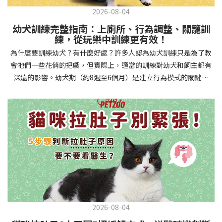
2026-08-04
幼犬訓練完整指南：上廁所、行為調整、關籠訓
練，從玩樂中訓練更有效！
為什麼要訓練幼犬？有什麼好處？許多人認為幼犬訓練只是為了教
會牠們一些花俏的把戲，但實際上，適當的訓練對幼犬和飼主都有
深遠的影響。幼犬期（約8週至6個月）是建立行為模式的關鍵時
期，這階段的訓練能奠定終身良好習慣的基礎，預防未來可能出現
的行為問題，並建立人犬間的健康關係。 建立安全健康的生活環境
透過基礎訓練，幼犬能學會家居規則，避免危險行為和破壞家具。
像是「不」和「放下」等指令可以阻止幼犬咬電線或誤食有害物
質，有效降低居家意外風險。規律的如廁訓練則能養成良好衛生習
慣，讓家中環境保持乾淨舒適。增強溝通與信任關係訓練過程就像
建立一種共同語言，幫助你和幼犬更好地理解彼此。當幼犬學會回
應你的指令，不只增加了互動機會，也建立了主人作為領導者的地
位。正向獎勵式訓練更能培養幼犬對你的信任感，強化情感連結，
創造更和諧的相處模式。培養社交技能與適應能力及早接觸各種環
2026-08-04
境和刺激，能幫助幼犬成長為自信穩定的成犬。適當的社會化訓練