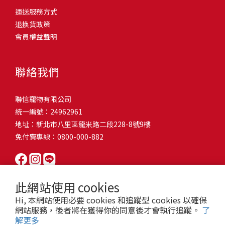
問題，才能避免小問題變大病！貓掉毛嚴重怎麼辦？4重點從日常生
有很大的關聯！冬天太冷，腸胃蠕動變慢，容易消化不良；夏天太
和獨立能力。 幼犬訓練常見問題Q1: 幾個月大的幼犬最適合開始訓
運送服務方式
的紙箱。建議一開始可以購買單價較低的入門款，觀察一下貓咪的
活中輕鬆改善看到滿屋子的貓毛是不是很抓狂？別擔心！其實只要
熱，水分流失快，腸道可能變得敏感，導致糞便變軟或拉稀。如果
練？A: 訓練可從幼犬到家首日開始（約8-10週大）。3-16週是社會
退換貨政策
使用狀況，再考慮購買「豪宅」！ 項目費用用品貓碗$300貓窩
透過一些簡單的日常照護方式，就能有效減少貓咪掉毛情況。從梳
換季時沒有適當調整環境，貓咪的腸胃就可能跟著「鬧脾氣」。冬
化黃金期，每次訓練控制在5-10分鐘內。Q2: 幼犬如廁訓練需要多久
會員權益聲明
$500貓跳台$1,500貓砂盆$500貓抓板$300外出籠$1,000一次性養貓
毛、洗澡到增加互動和營養調整，這些小撇步不僅能幫助貓咪維持
天注意保暖，提供暖墊、厚毯，避免冷風直吹。夏天補充水分，可
才能成功？A: 通常需要4-6個月，小型犬可能較慢。關鍵是固定時間
用品相關花費1：貓碗貓咪進食的物品，挑選上可偏向貓碗+有碗架
健康的皮毛，也能讓家裡的貓毛困擾大大減少！跟著以下重點一起
以加點湯罐、鮮食湯水，讓貓咪願意多喝水。避免冷熱交替太快，
帶出門，並立即獎勵正確行為。Q3: 幼犬亂咬家具怎麼辦？A: 提供專
的，可減少貓咪進食時的負擔。一次性養貓用品相關花費2：貓窩貓
行動吧！ 預防貓掉毛方法1：勤勞梳毛養貓必備神器就是各種梳子
像是開冷氣又突然關掉，容易讓貓咪腸胃受影響。重點提醒：換季
聯絡我們
屬啃咬玩具作替代品，發現不當啃咬時堅定說「不」，並引導至適
咪是非常需要安全感的動物，可以準備一個專屬他的「寶座」，當
啦！勤勞梳毛是最直接有效的掉毛控制方法。定期梳理可以幫貓咪
時，記得關心貓咪的腸胃狀況，適當調整環境，幫助毛孩適應！ 貓
合的玩具。確保足夠運動減少無聊行為。Q4: 如何阻止幼犬在家中亂
貓咪感到緊張或焦慮時可進到他的安全區域。一次性養貓用品相關
清除鬆動的死毛，減少牠們自行舔毛時吞入的毛球量，更能預防毛
咪拉肚子原因4. 寄生蟲或疾病感染貓咪如果持續拉肚子，甚至糞便
尿尿？A: 建立固定如廁時間表，成功時立即獎勵。限制活動範圍並
聯信寵物有限公司
花費3：貓跳台貓咪雖然不需要外出進行放電，但在家中還是需要擺
髮打結和皮膚問題。建議週期：短毛貓每週梳1-2次，長毛貓則建議
有血絲、異味特別重，那就要小心可能是 寄生蟲感染（如蛔蟲、鈎
密切監督。意外發生時不責罵，使用專用除臭劑徹底清理。Q5: 幼犬
統一編號：24962961
放高度適合的貓跳台提供貓咪玩耍，貓跳台與貓窩相同，能給予貓
2-3天梳一次。挑選合適的梳具也很重要，可以準備橡膠刷、鬃毛刷
蟲、球蟲）或腸胃炎、腸道疾病。這類情況會影響營養吸收，長期
一直吠叫怎麼辦？A: 找出原因（尋求注意力、警戒、焦慮）。訓練
地址：新北市八里區龍米路二段228-8號9樓
咪對於環境的安全感。一次性養貓用品相關花費4：貓砂盆貓咪排泄
或專用脫毛梳，依照毛質選擇。記得將梳毛變成愉快的日常儀式，
下來甚至可能造成貓咪消瘦、免疫力下降。定期驅蟲（幼貓建議每
「安靜」指令，停止吠叫時獎勵。避免對吠叫作出反應，確保充分
免付費專線：0800-000-882
用品，可選擇合適貓咪體型大小，不宜過小。一次性養貓用品相關
不僅能增加你們的互動時間，也讓貓咪享受被梳理的舒適感！預防
月一次，成貓每 3~6 個月一次）。觀察貓咪精神狀態，如果還伴隨
運動減少過度精力。Q6: 幼犬訓練中可以使用懲罰嗎？A: 不建議。正
花費5：貓抓板貓咪會有磨爪的習慣，為了我們的沙發或是地毯著
貓掉毛方法2：定期洗澡「貓咪會自己清潔，不需要洗澡」這個想法
嘔吐、食慾下降，務必儘早就醫。重點提醒：如果貓咪拉肚子超過 2
向獎勵比懲罰更有效且健康。懲罰可能導致恐懼或攻擊行為，破壞
想，需要準備一個能夠讓牠們放肆磨爪的貓抓板。一次性養貓用品
其實不完全正確哦！適當的洗澡能幫助貓咪清除死毛和皮屑，減少
天，或糞便異常，應立即帶去獸醫院檢查！ 貓咪拉肚子原因5. 情緒
信任關係。專注獎勵好行為，重新引導不良行為。Q7: 幼犬害怕其他
相關花費6：外出籠雖然貓咪平常不會外出，但當有美容或醫療需求
過敏原，特別是對長毛貓或油性皮膚的貓咪更有幫助。但注意，洗
壓力影響腸胃壓力不只影響人類，也會影響貓咪的腸胃！過度緊
狗狗怎麼辦？A: 循序漸進社交化，從友善成犬開始。不強迫互動，
此網站使用 cookies
時，外出籠就非常重要，平常也可以適度讓貓咪適應外出籠，避免
澡頻率不宜過高，一般室內貓咪1-3個月洗一次就足夠，過度洗澡反
張、焦慮、驚嚇（如煙火聲、大聲喧嘩），都可能讓貓咪拉肚子。
正面經驗後給予獎勵。考慮參加專業幼犬社交課程。Q8: 幼犬分離焦
Hi, 本網站使用必要 cookies 和追蹤型 cookies 以確保
緊急情況時，貓咪過度抗拒。總結來說貓咪在健康及用品的一次性
而會造成皮膚乾燥。選擇專為貓咪設計的溫和洗毛精，洗後一定要
尤其是個性敏感的貓咪，對變化的適應力比較低，壓力一大，腸胃
慮要如何處理？A: 練習短暫分離，逐漸延長。離開和返家時保持低
網站服務，後者將在獲得你的同意後才會執行追蹤。
了
費用大約落在 $ 7900~ $ 11600不等。雖說金額看起來不少，但以上
完全吹乾，避免濕毛造成皮膚問題。如果貓咪特別害怕洗澡，可以
就先「罷工」。減少壓力來源，盡量讓貓咪的作息固定。給貓咪陪
解更多
調。提供能分散注意力的玩具，建立可預測的離家儀式。每隻幼犬