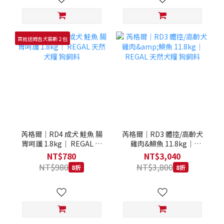
買就送姆吉犬慕斯２包
芮格爾｜RD4 成犬 鮭魚 腸
芮格爾｜RD3 體控/高齡犬
胃呵護 1.8kg｜ REGAL 天
雞肉&鯡魚 11.8kg｜
然犬糧 狗飼料
REGAL 天然犬糧 狗飼料
NT$780
NT$3,040
NT$980
NT$3,800
8折
8折