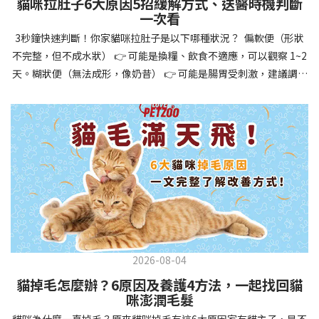
貓咪拉肚子6大原因5招緩解方式、送醫時機判斷
讓牠們學會如何與其他狗狗、動物和人類和平相處，減少恐懼或攻
一次看
擊行為。這種適應能力使幼犬未來能從容面對獸醫檢查、美容
3秒鐘快速判斷！你家貓咪拉肚子是以下哪種狀況？ 偏軟便（形狀
salon、寄宿或旅行等各種情境，大大提升生活品質。 訓練幼犬不只
不完整，但不成水狀） 👉 可能是換糧、飲食不適應，可以觀察 1~2
是教會指令，更是塑造性格和習慣的過程！ 透過耐心且一致的訓
天。糊狀便（無法成形，像奶昔） 👉 可能是腸胃受刺激，建議調整
練，你不僅能擁有一隻聽話的好狗狗，更能建立起相互尊重的終身
飲食、補充益生菌。水狀便（完全液體） 👉 可能是腸胃炎或感染，
伙伴關係。記住，現在投入的每一分鐘訓練，都將在未來十幾年的
若超過 24 小時沒改善，建議就醫。血便（帶血絲或黑色糞便） 👉
相處中獲得回報狗狗訓練指南，六步驟培養幼犬開始幼犬訓練時，
可能是嚴重腸胃問題，應立即帶去獸醫院！想知道貓咪拉肚子的真
系統性的方法能帶來最佳效果。從信任建立到習慣養成，每個階段
正原因，只要透過 5 個簡單步驟，就能判斷問題嚴重性，決定是否
都至關重要，缺一不可。良好的訓練應循序漸進，把握幼犬成長敏
需要就醫！接下來我們一起來看看該怎麼做吧！🐾 貓咪拉肚子怎麼
感期，以積極正向的方式引導。遵循這六個步驟，即使是第一次養
辦？5步驟判斷貓咪拉肚子是否需要馬上看醫生貓咪拉肚子的因素與
狗的新手，也能輕鬆將調皮的小狗訓練成聽話的好夥伴！建立信任
許多原因有關，更換食物、誤食異物或不乾淨的東西、寄生蟲、其
基礎 幼犬訓練的第一步不是教指令，而是建立信任。剛到新家的幼
他疾病。 5 步驟判斷貓咪拉肚子原因，要不要看醫生？當貓咪拉肚
犬可能感到緊張不安，給予適當空間適應環境很重要。用溫柔的聲
子時，不用慌張！透過以下 5 個步驟，就能快速判斷原因，並決定
音交談，提供安全舒適的窩，維持規律的餵食和如廁時間，讓幼犬
是否需要帶去獸醫院。📌 貓咪拉肚子判斷步驟1：觀察糞便的狀態：
感到安心。輕輕撫摸、溫柔擁抱，每天安排固定玩耍時間，這些都
2026-08-04
糞便質地是關鍵！不同形態代表不同的腸胃狀況📌 貓咪拉肚子判斷
能幫助建立初步的依附關係。教導基礎指令 當幼犬適應新環境並信
貓掉毛怎麼辦？6原因及養護4方法，一起找回貓
步驟2：回想最近的飲食變化：有沒有突然換飼料或罐頭？ 有沒有吃
任你後，可開始教導基本指令。從簡單的「坐下」開始，再逐步學
咪澎潤毛髮
到新零食或人類食物？ 是否誤食異物？📌 貓咪拉肚子判斷步驟3：
習「趴下」、「等待」和「過來」。每次訓練保持在5-10分鐘內，
貓咪為什麼一直掉毛？原來貓咪掉毛有這6大原因家有貓主子，是不