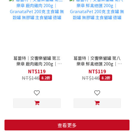
葛蕾特｜交響樂貓罐 第三
葛蕾特｜交響樂貓罐 第八
樂章 鹿肉雞肉 200g｜
樂章 鮮禽總匯 200g｜
GranataPet 200克 主食罐
GranataPet 200克 主食罐
NT$119
NT$119
無穀罐 無膠罐 主食貓罐 德
無穀罐 無膠罐 主食貓罐 德
NT$146
NT$146
8.2折
8.2折
罐
罐
查看更多