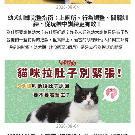
2026-08-04
幼犬訓練完整指南：上廁所、行為調整、關籠訓
練，從玩樂中訓練更有效！
為什麼要訓練幼犬？有什麼好處？許多人認為幼犬訓練只是為了教
會牠們一些花俏的把戲，但實際上，適當的訓練對幼犬和飼主都有
深遠的影響。幼犬期（約8週至6個月）是建立行為模式的關鍵時
期，這階段的訓練能奠定終身良好習慣的基礎，預防未來可能出現
的行為問題，並建立人犬間的健康關係。 建立安全健康的生活環境
透過基礎訓練，幼犬能學會家居規則，避免危險行為和破壞家具。
像是「不」和「放下」等指令可以阻止幼犬咬電線或誤食有害物
質，有效降低居家意外風險。規律的如廁訓練則能養成良好衛生習
慣，讓家中環境保持乾淨舒適。增強溝通與信任關係訓練過程就像
建立一種共同語言，幫助你和幼犬更好地理解彼此。當幼犬學會回
應你的指令，不只增加了互動機會，也建立了主人作為領導者的地
位。正向獎勵式訓練更能培養幼犬對你的信任感，強化情感連結，
創造更和諧的相處模式。培養社交技能與適應能力及早接觸各種環
2026-08-04
境和刺激，能幫助幼犬成長為自信穩定的成犬。適當的社會化訓練