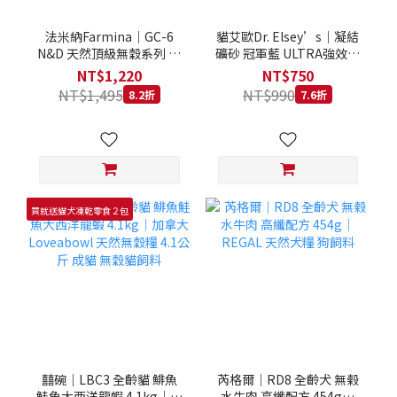
法米納Farmina｜GC-6
貓艾歐Dr. Elsey’s｜凝結
N&D 天然頂級無穀系列 室
礦砂 冠軍藍 ULTRA強效除
內/結紮貓 雞肉石榴 1.5KG
臭 40LB｜Cat Litter 40磅
NT$1,220
NT$750
貓砂 凝結礦砂 美國 艾爾博
NT$1,495
NT$990
8.2折
7.6折
士
買就送貓犬凍乾零食２包
囍碗｜LBC3 全齡貓 鯡魚
芮格爾｜RD8 全齡犬 無榖
鮭魚大西洋龍蝦 4.1kg｜加
水牛肉 高纖配方 454g｜