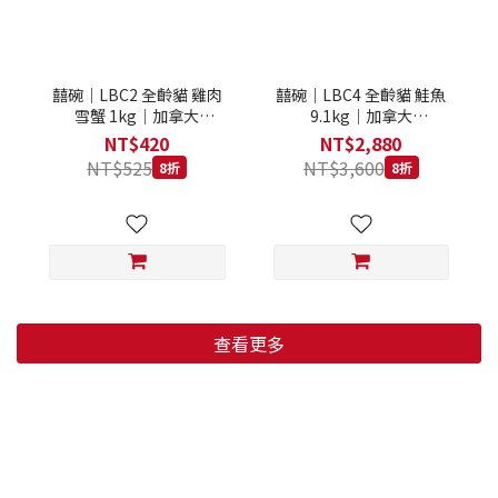
囍碗｜LBC2 全齡貓 雞肉
囍碗｜LBC4 全齡貓 鮭魚
雪蟹 1kg｜加拿大
9.1kg｜加拿大
Loveabowl 天然無穀糧 1
Loveabowl 天然無穀糧
NT$420
NT$2,880
公斤 成貓 無穀貓飼料
9.1公斤 成貓 無穀貓飼料
NT$525
NT$3,600
8折
8折
查看更多