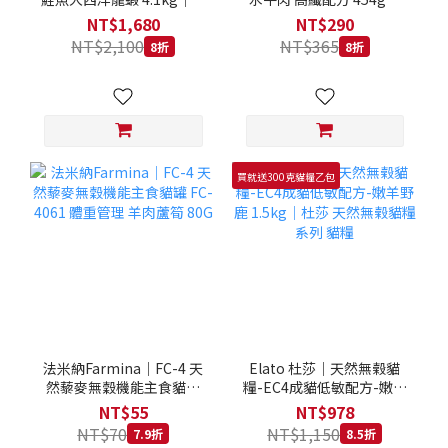
拿大 Loveabowl 天然無穀
REGAL 天然犬糧 狗飼料
NT$1,680
NT$290
糧 4.1公斤 成貓 無穀貓飼
NT$2,100
NT$365
8折
8折
料
買就送300克貓糧乙包
法米納Farmina｜FC-4 天
Elato 杜莎｜天然無榖貓
然藜麥無穀機能主食貓罐
糧-EC4成貓低敏配方-嫩羊
FC-4061 體重管理 羊肉蘆
野鹿 1.5kg｜杜莎 天然無
NT$55
NT$978
筍 80G
榖貓糧系列 貓糧
NT$70
NT$1,150
7.9折
8.5折