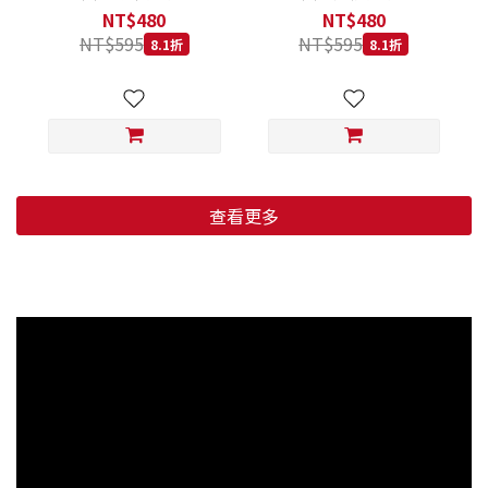
低穀鱈魚甜橙 小顆粒 800G
羊肉藍莓 小顆粒 800G
NT$480
NT$480
NT$595
NT$595
8.1折
8.1折
查看更多