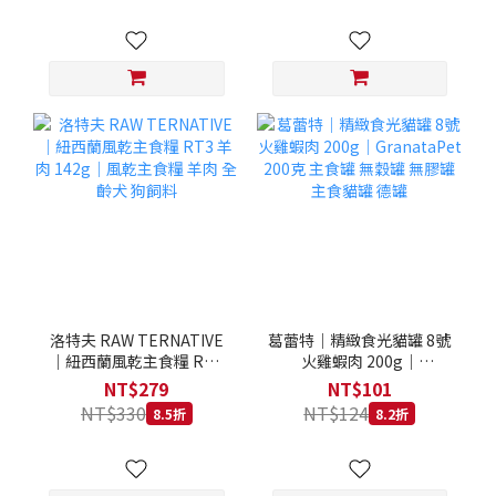
洛特夫 RAW TERNATIVE
葛蕾特｜精緻食光貓罐 8號
｜紐西蘭風乾主食糧 RT3
火雞蝦肉 200g｜
羊肉 142g｜風乾主食糧 羊
GranataPet 200克 主食罐
NT$279
NT$101
肉 全齡犬 狗飼料
無穀罐 無膠罐 主食貓罐 德
NT$330
NT$124
8.5折
8.2折
罐