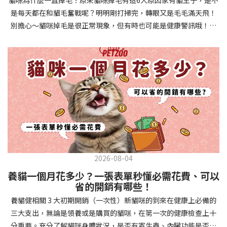
確認環境與生活作息：最近是否搬家、換貓砂、新成員加入？ 天氣
避免幼犬注意力分散。使用清晰一致的口令和手勢，成功時立即給
是每天都在和貓毛奮戰呢？明明剛打掃完，轉眼又是毛毛滿天飛！
是否有變化？ 飼主是否長時間外出？📌 貓咪拉肚子判斷步驟4：觀
予獎勵和讚美。記住，重複是學習的關鍵，每天多次短時間練習效
別擔心～貓咪掉毛是很正常現象，但有時也可能是健康警訊哦！以
察貓咪的精神與食慾：貓咪精神好嗎？、食慾是否正常？，可先觀
果最佳。調整日常行為除了基本指令，幼犬還需學習生活禮儀。如
下是常見的六大掉毛原因和實用改善妙招，讓毛孩健康、家裡乾淨
察 1~2 天，調整飲食、補充水分。如果貓咪 不吃不喝、 嗜睡、體重
廁訓練是優先項目—建立固定的如廁時間和地點，當幼犬正確如廁
兩全其美！貓咪掉毛原因1. 皮膚問題貓咪皮膚問題是造成掉毛的常
下降，表示身體狀況不佳，應儘快就醫！📌 貓咪拉肚子判斷步驟5：
時立即獎勵。另外要處理的常見問題包括咬人、啃咬家具和亂叫。
見兇手！皮膚發炎、感染或是長期搔癢，都會讓貓咪的毛髮失去健
檢查是否需要帶去看獸醫 如果拉肚子 1~2 次但精神好、食慾正常，
每當出現不當行為，給予適當替代品（如咬玩具代替咬手），並在
康光澤並大量脫落。常見的皮膚問題包括皮膚黴菌、細菌感染、疥
可以先觀察，如果腹瀉超過 48 小時或水狀腹瀉 + 嗜睡、食慾下降、
幼犬選擇正確行為時獎勵，這比責罵更有效。社交化訓練 兩個月大
癬蟲等寄生蟲，甚至是皮膚過度乾燥。如果發現貓咪皮膚有紅腫、
嘔吐 應立即就醫。 透過這 5 個步驟，你可以快速判斷貓咪拉肚子的
的幼犬正處於社會化黃金期，這階段的經驗將深刻影響未來性格。
結痂、脫屑或異常氣味，同時伴隨掉毛，建議盡快帶牠看獸醫哦！
原因與嚴重程度，確保毛孩的腸胃健康！如果不確定情況，還是建
安排幼犬接觸不同人類（包括兒童、戴眼鏡的人、使用拐杖的人
貓咪掉毛原因2. 過敏誰說只有人類會過敏？貓咪也會！貓咪可能對
議讓獸醫檢查，才能安心哦！🐾💖4種高風險群貓咪拉肚子要小心高
等）、各種動物、交通工具和環境聲音。起初保持在安全、受控的
環境中的塵蟎、花粉、清潔劑，甚至是食物中的某些成分產生過敏
風險貓咪包含：幼貓、老貓、懷孕貓、有慢性疾病貓，這些貓咪在
情境中，逐漸增加複雜度。每次正面社交體驗後給予獎勵，建立幼
反應。過敏症狀不只是打噴嚏、流眼淚，還會引起皮膚搔癢和掉毛
身體狀況出現警訊時要特別注意，如拉肚子次數超過2次以上，就建
犬對新事物的積極態度。進階技巧強化 基礎訓練穩固後，可以進入
問題。特別是食物過敏，更是常被忽略的掉毛元兇！如果貓咪經常
議直接尋求獸醫協助。2要訣判斷貓咪拉肚子要不要看醫生 高風險貓
更複雜的技巧訓練。這包括遠距離控制、不同干擾下的指令遵從、
2026-08-04
抓癢或舔舐特定部位，同時伴隨掉毛，很可能是過敏在作怪呢！貓
咪拉肚子次數超過2次以上，就建議直接尋求獸醫協助。正常且健康
多步驟動作等。使用延遲獎勵技巧，讓幼犬學會即使沒有立即獎勵
養貓一個月花多少？一張表單秒懂必需花費、可以
咪掉毛原因3. 營養不足貓咪的毛髮健康與營養息息相關！當貓咪飲
的貓咪，如拉肚子超過2-3天，建議直接尋求獸醫師協助。並記得提
也能保持良好行為。引入不同環境中的訓練，如公園、寵物店等，
省的開銷有哪些！
食中缺乏必要的蛋白質、脂肪酸（尤其是Omega-3和Omega-
供觀察紀錄給予獸醫師進行專業判斷。貓咪拉肚子但精神很好？如
幫助幼犬在各種情境下都能聽從指令。維持良好習慣 成功的訓練不
養貓健相關 3 大初期開銷（一次性）新貓咪的到來在健康上必備的
6）、維生素或礦物質時，毛髮就會變得乾燥、脆弱，容易斷裂脫
果飼主有發現貓咪拉肚子的情形，但貓咪的精神很好。有可能與飲
是一次性的，而是需要持續維護。即使幼犬已經掌握所有技能，也
三大支出，無論是領養或是購買的貓咪，在第一次的健康檢查上十
落。長期餵食低品質或不均衡的貓糧，可能使貓咪營養不良，進而
食方便相關，回想是否進食新的食物，或是正進行飼料更換的過
要定期複習，防止行為退化。將訓練融入日常生活，如出門前的
分重要。充分了解貓咪身體狀況，是否有寄生蟲、內臟功能是否健