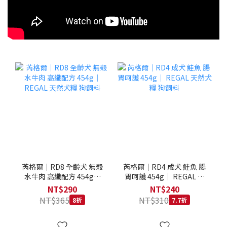
芮格爾｜RD8 全齡犬 無榖
芮格爾｜RD4 成犬 鮭魚 腸
水牛肉 高纖配方 454g｜
胃呵護 454g｜ REGAL 天
REGAL 天然犬糧 狗飼料
然犬糧 狗飼料
NT$290
NT$240
NT$365
NT$310
8折
7.7折