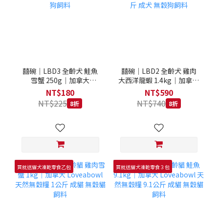
囍碗｜LBD3 全齡犬 鮭魚
囍碗｜LBD2 全齡犬 雞肉
雪蟹 250g｜加拿大
大西洋龍蝦 1.4kg｜加拿大
Loveabowl 天然無穀糧
Loveabowl 天然無穀糧
NT$180
NT$590
250克 成犬 無穀狗飼料
1.4公斤 成犬 無穀狗飼料
NT$225
NT$740
8折
8折
買就送貓犬凍乾零食乙包
買就送貓犬凍乾零食３包