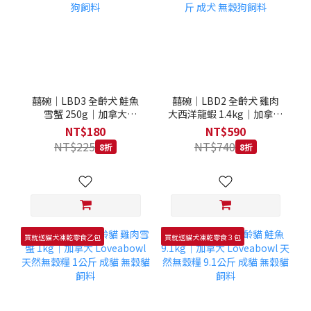
囍碗｜LBD3 全齡犬 鮭魚
囍碗｜LBD2 全齡犬 雞肉
雪蟹 250g｜加拿大
大西洋龍蝦 1.4kg｜加拿大
Loveabowl 天然無穀糧
Loveabowl 天然無穀糧
NT$180
NT$590
250克 成犬 無穀狗飼料
1.4公斤 成犬 無穀狗飼料
NT$225
NT$740
8折
8折
買就送貓犬凍乾零食乙包
買就送貓犬凍乾零食３包