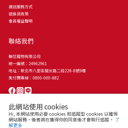
問題，才能避免小問題變大病！貓掉毛嚴重怎麼辦？4重點從日常生
有很大的關聯！冬天太冷，腸胃蠕動變慢，容易消化不良；夏天太
和獨立能力。 幼犬訓練常見問題Q1: 幾個月大的幼犬最適合開始訓
運送服務方式
的紙箱。建議一開始可以購買單價較低的入門款，觀察一下貓咪的
活中輕鬆改善看到滿屋子的貓毛是不是很抓狂？別擔心！其實只要
熱，水分流失快，腸道可能變得敏感，導致糞便變軟或拉稀。如果
練？A: 訓練可從幼犬到家首日開始（約8-10週大）。3-16週是社會
退換貨政策
使用狀況，再考慮購買「豪宅」！ 項目費用用品貓碗$300貓窩
透過一些簡單的日常照護方式，就能有效減少貓咪掉毛情況。從梳
換季時沒有適當調整環境，貓咪的腸胃就可能跟著「鬧脾氣」。冬
化黃金期，每次訓練控制在5-10分鐘內。Q2: 幼犬如廁訓練需要多久
會員權益聲明
$500貓跳台$1,500貓砂盆$500貓抓板$300外出籠$1,000一次性養貓
毛、洗澡到增加互動和營養調整，這些小撇步不僅能幫助貓咪維持
天注意保暖，提供暖墊、厚毯，避免冷風直吹。夏天補充水分，可
才能成功？A: 通常需要4-6個月，小型犬可能較慢。關鍵是固定時間
用品相關花費1：貓碗貓咪進食的物品，挑選上可偏向貓碗+有碗架
健康的皮毛，也能讓家裡的貓毛困擾大大減少！跟著以下重點一起
以加點湯罐、鮮食湯水，讓貓咪願意多喝水。避免冷熱交替太快，
帶出門，並立即獎勵正確行為。Q3: 幼犬亂咬家具怎麼辦？A: 提供專
的，可減少貓咪進食時的負擔。一次性養貓用品相關花費2：貓窩貓
行動吧！ 預防貓掉毛方法1：勤勞梳毛養貓必備神器就是各種梳子
像是開冷氣又突然關掉，容易讓貓咪腸胃受影響。重點提醒：換季
聯絡我們
屬啃咬玩具作替代品，發現不當啃咬時堅定說「不」，並引導至適
咪是非常需要安全感的動物，可以準備一個專屬他的「寶座」，當
啦！勤勞梳毛是最直接有效的掉毛控制方法。定期梳理可以幫貓咪
時，記得關心貓咪的腸胃狀況，適當調整環境，幫助毛孩適應！ 貓
合的玩具。確保足夠運動減少無聊行為。Q4: 如何阻止幼犬在家中亂
貓咪感到緊張或焦慮時可進到他的安全區域。一次性養貓用品相關
清除鬆動的死毛，減少牠們自行舔毛時吞入的毛球量，更能預防毛
咪拉肚子原因4. 寄生蟲或疾病感染貓咪如果持續拉肚子，甚至糞便
尿尿？A: 建立固定如廁時間表，成功時立即獎勵。限制活動範圍並
聯信寵物有限公司
花費3：貓跳台貓咪雖然不需要外出進行放電，但在家中還是需要擺
髮打結和皮膚問題。建議週期：短毛貓每週梳1-2次，長毛貓則建議
有血絲、異味特別重，那就要小心可能是 寄生蟲感染（如蛔蟲、鈎
密切監督。意外發生時不責罵，使用專用除臭劑徹底清理。Q5: 幼犬
統一編號：24962961
放高度適合的貓跳台提供貓咪玩耍，貓跳台與貓窩相同，能給予貓
2-3天梳一次。挑選合適的梳具也很重要，可以準備橡膠刷、鬃毛刷
蟲、球蟲）或腸胃炎、腸道疾病。這類情況會影響營養吸收，長期
一直吠叫怎麼辦？A: 找出原因（尋求注意力、警戒、焦慮）。訓練
地址：新北市八里區龍米路二段228-8號9樓
咪對於環境的安全感。一次性養貓用品相關花費4：貓砂盆貓咪排泄
或專用脫毛梳，依照毛質選擇。記得將梳毛變成愉快的日常儀式，
下來甚至可能造成貓咪消瘦、免疫力下降。定期驅蟲（幼貓建議每
「安靜」指令，停止吠叫時獎勵。避免對吠叫作出反應，確保充分
免付費專線：0800-000-882
用品，可選擇合適貓咪體型大小，不宜過小。一次性養貓用品相關
不僅能增加你們的互動時間，也讓貓咪享受被梳理的舒適感！預防
月一次，成貓每 3~6 個月一次）。觀察貓咪精神狀態，如果還伴隨
運動減少過度精力。Q6: 幼犬訓練中可以使用懲罰嗎？A: 不建議。正
花費5：貓抓板貓咪會有磨爪的習慣，為了我們的沙發或是地毯著
貓掉毛方法2：定期洗澡「貓咪會自己清潔，不需要洗澡」這個想法
嘔吐、食慾下降，務必儘早就醫。重點提醒：如果貓咪拉肚子超過 2
向獎勵比懲罰更有效且健康。懲罰可能導致恐懼或攻擊行為，破壞
想，需要準備一個能夠讓牠們放肆磨爪的貓抓板。一次性養貓用品
其實不完全正確哦！適當的洗澡能幫助貓咪清除死毛和皮屑，減少
天，或糞便異常，應立即帶去獸醫院檢查！ 貓咪拉肚子原因5. 情緒
信任關係。專注獎勵好行為，重新引導不良行為。Q7: 幼犬害怕其他
相關花費6：外出籠雖然貓咪平常不會外出，但當有美容或醫療需求
過敏原，特別是對長毛貓或油性皮膚的貓咪更有幫助。但注意，洗
壓力影響腸胃壓力不只影響人類，也會影響貓咪的腸胃！過度緊
狗狗怎麼辦？A: 循序漸進社交化，從友善成犬開始。不強迫互動，
此網站使用 cookies
時，外出籠就非常重要，平常也可以適度讓貓咪適應外出籠，避免
澡頻率不宜過高，一般室內貓咪1-3個月洗一次就足夠，過度洗澡反
張、焦慮、驚嚇（如煙火聲、大聲喧嘩），都可能讓貓咪拉肚子。
正面經驗後給予獎勵。考慮參加專業幼犬社交課程。Q8: 幼犬分離焦
Hi, 本網站使用必要 cookies 和追蹤型 cookies 以確保
緊急情況時，貓咪過度抗拒。總結來說貓咪在健康及用品的一次性
而會造成皮膚乾燥。選擇專為貓咪設計的溫和洗毛精，洗後一定要
尤其是個性敏感的貓咪，對變化的適應力比較低，壓力一大，腸胃
慮要如何處理？A: 練習短暫分離，逐漸延長。離開和返家時保持低
網站服務，後者將在獲得你的同意後才會執行追蹤。
了
費用大約落在 $ 7900~ $ 11600不等。雖說金額看起來不少，但以上
完全吹乾，避免濕毛造成皮膚問題。如果貓咪特別害怕洗澡，可以
就先「罷工」。減少壓力來源，盡量讓貓咪的作息固定。給貓咪陪
解更多
調。提供能分散注意力的玩具，建立可預測的離家儀式。每隻幼犬