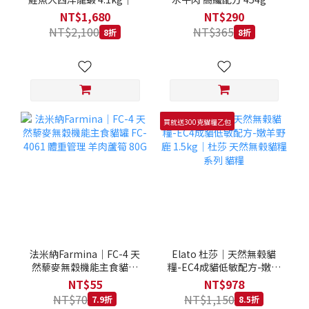
拿大 Loveabowl 天然無穀
REGAL 天然犬糧 狗飼料
NT$1,680
NT$290
糧 4.1公斤 成貓 無穀貓飼
NT$2,100
NT$365
8折
8折
料
買就送300克貓糧乙包
法米納Farmina｜FC-4 天
Elato 杜莎｜天然無榖貓
然藜麥無穀機能主食貓罐
糧-EC4成貓低敏配方-嫩羊
FC-4061 體重管理 羊肉蘆
野鹿 1.5kg｜杜莎 天然無
NT$55
NT$978
筍 80G
榖貓糧系列 貓糧
NT$70
NT$1,150
7.9折
8.5折