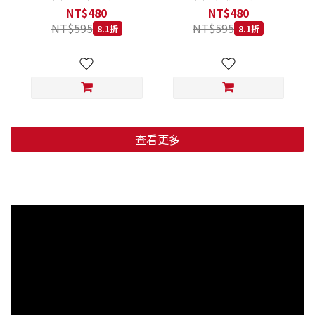
低穀鱈魚甜橙 小顆粒 800G
羊肉藍莓 小顆粒 800G
NT$480
NT$480
NT$595
NT$595
8.1折
8.1折
查看更多