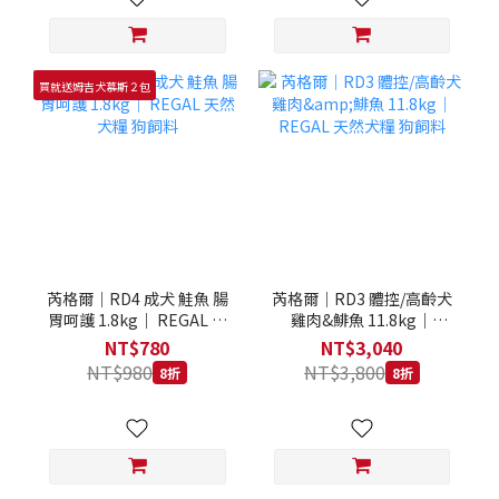
買就送姆吉犬慕斯２包
芮格爾｜RD4 成犬 鮭魚 腸
芮格爾｜RD3 體控/高齡犬
胃呵護 1.8kg｜ REGAL 天
雞肉&鯡魚 11.8kg｜
然犬糧 狗飼料
REGAL 天然犬糧 狗飼料
NT$780
NT$3,040
NT$980
NT$3,800
8折
8折