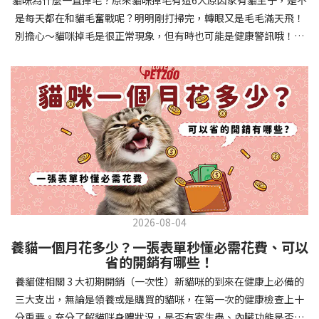
確認環境與生活作息：最近是否搬家、換貓砂、新成員加入？ 天氣
避免幼犬注意力分散。使用清晰一致的口令和手勢，成功時立即給
是每天都在和貓毛奮戰呢？明明剛打掃完，轉眼又是毛毛滿天飛！
是否有變化？ 飼主是否長時間外出？📌 貓咪拉肚子判斷步驟4：觀
予獎勵和讚美。記住，重複是學習的關鍵，每天多次短時間練習效
別擔心～貓咪掉毛是很正常現象，但有時也可能是健康警訊哦！以
察貓咪的精神與食慾：貓咪精神好嗎？、食慾是否正常？，可先觀
果最佳。調整日常行為除了基本指令，幼犬還需學習生活禮儀。如
下是常見的六大掉毛原因和實用改善妙招，讓毛孩健康、家裡乾淨
察 1~2 天，調整飲食、補充水分。如果貓咪 不吃不喝、 嗜睡、體重
廁訓練是優先項目—建立固定的如廁時間和地點，當幼犬正確如廁
兩全其美！貓咪掉毛原因1. 皮膚問題貓咪皮膚問題是造成掉毛的常
下降，表示身體狀況不佳，應儘快就醫！📌 貓咪拉肚子判斷步驟5：
時立即獎勵。另外要處理的常見問題包括咬人、啃咬家具和亂叫。
見兇手！皮膚發炎、感染或是長期搔癢，都會讓貓咪的毛髮失去健
檢查是否需要帶去看獸醫 如果拉肚子 1~2 次但精神好、食慾正常，
每當出現不當行為，給予適當替代品（如咬玩具代替咬手），並在
康光澤並大量脫落。常見的皮膚問題包括皮膚黴菌、細菌感染、疥
可以先觀察，如果腹瀉超過 48 小時或水狀腹瀉 + 嗜睡、食慾下降、
幼犬選擇正確行為時獎勵，這比責罵更有效。社交化訓練 兩個月大
癬蟲等寄生蟲，甚至是皮膚過度乾燥。如果發現貓咪皮膚有紅腫、
嘔吐 應立即就醫。 透過這 5 個步驟，你可以快速判斷貓咪拉肚子的
的幼犬正處於社會化黃金期，這階段的經驗將深刻影響未來性格。
結痂、脫屑或異常氣味，同時伴隨掉毛，建議盡快帶牠看獸醫哦！
原因與嚴重程度，確保毛孩的腸胃健康！如果不確定情況，還是建
安排幼犬接觸不同人類（包括兒童、戴眼鏡的人、使用拐杖的人
貓咪掉毛原因2. 過敏誰說只有人類會過敏？貓咪也會！貓咪可能對
議讓獸醫檢查，才能安心哦！🐾💖4種高風險群貓咪拉肚子要小心高
等）、各種動物、交通工具和環境聲音。起初保持在安全、受控的
環境中的塵蟎、花粉、清潔劑，甚至是食物中的某些成分產生過敏
風險貓咪包含：幼貓、老貓、懷孕貓、有慢性疾病貓，這些貓咪在
情境中，逐漸增加複雜度。每次正面社交體驗後給予獎勵，建立幼
反應。過敏症狀不只是打噴嚏、流眼淚，還會引起皮膚搔癢和掉毛
身體狀況出現警訊時要特別注意，如拉肚子次數超過2次以上，就建
犬對新事物的積極態度。進階技巧強化 基礎訓練穩固後，可以進入
問題。特別是食物過敏，更是常被忽略的掉毛元兇！如果貓咪經常
議直接尋求獸醫協助。2要訣判斷貓咪拉肚子要不要看醫生 高風險貓
更複雜的技巧訓練。這包括遠距離控制、不同干擾下的指令遵從、
2026-08-04
抓癢或舔舐特定部位，同時伴隨掉毛，很可能是過敏在作怪呢！貓
咪拉肚子次數超過2次以上，就建議直接尋求獸醫協助。正常且健康
多步驟動作等。使用延遲獎勵技巧，讓幼犬學會即使沒有立即獎勵
養貓一個月花多少？一張表單秒懂必需花費、可以
咪掉毛原因3. 營養不足貓咪的毛髮健康與營養息息相關！當貓咪飲
的貓咪，如拉肚子超過2-3天，建議直接尋求獸醫師協助。並記得提
也能保持良好行為。引入不同環境中的訓練，如公園、寵物店等，
省的開銷有哪些！
食中缺乏必要的蛋白質、脂肪酸（尤其是Omega-3和Omega-
供觀察紀錄給予獸醫師進行專業判斷。貓咪拉肚子但精神很好？如
幫助幼犬在各種情境下都能聽從指令。維持良好習慣 成功的訓練不
養貓健相關 3 大初期開銷（一次性）新貓咪的到來在健康上必備的
6）、維生素或礦物質時，毛髮就會變得乾燥、脆弱，容易斷裂脫
果飼主有發現貓咪拉肚子的情形，但貓咪的精神很好。有可能與飲
是一次性的，而是需要持續維護。即使幼犬已經掌握所有技能，也
三大支出，無論是領養或是購買的貓咪，在第一次的健康檢查上十
落。長期餵食低品質或不均衡的貓糧，可能使貓咪營養不良，進而
食方便相關，回想是否進食新的食物，或是正進行飼料更換的過
要定期複習，防止行為退化。將訓練融入日常生活，如出門前的
分重要。充分了解貓咪身體狀況，是否有寄生蟲、內臟功能是否健