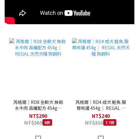
芮格爾｜RD8 全齡犬 無榖
芮格爾｜RD4 成犬 鮭魚 腸
水牛肉 高纖配方 454g｜
胃呵護 454g｜ REGAL 天
REGAL 天然犬糧 狗飼料
然犬糧 狗飼料
NT$290
NT$240
NT$365
NT$310
8折
7.7折