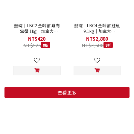
囍碗｜LBC2 全齡貓 雞肉
囍碗｜LBC4 全齡貓 鮭魚
雪蟹 1kg｜加拿大
9.1kg｜加拿大
Loveabowl 天然無穀糧 1
Loveabowl 天然無穀糧
NT$420
NT$2,880
公斤 成貓 無穀貓飼料
9.1公斤 成貓 無穀貓飼料
NT$525
NT$3,600
8折
8折
查看更多