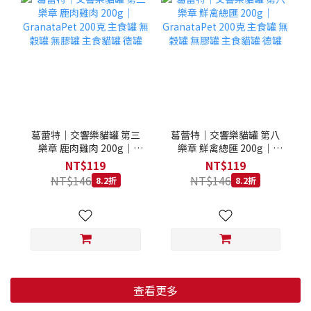
葛蕾特｜交響樂貓罐 第三
葛蕾特｜交響樂貓罐 第八
樂章 鹿肉雞肉 200g｜
樂章 鮮禽總匯 200g｜
GranataPet 200克 主食罐
GranataPet 200克 主食罐
NT$119
NT$119
無穀罐 無膠罐 主食貓罐 德
無穀罐 無膠罐 主食貓罐 德
NT$146
NT$146
8.2折
8.2折
罐
罐
查看更多