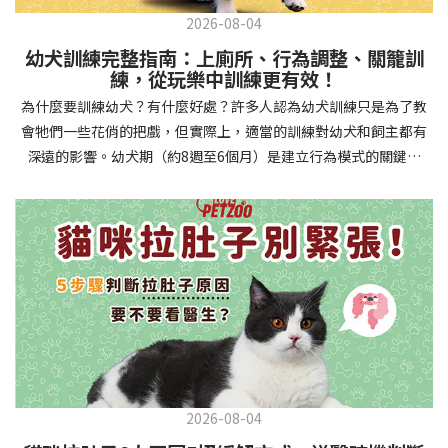
2026-08-04
幼犬訓練完整指南：上廁所、行為調整、關籠訓
練，從玩樂中訓練更有效！
為什麼要訓練幼犬？有什麼好處？許多人認為幼犬訓練只是為了教
會牠們一些花俏的把戲，但實際上，適當的訓練對幼犬和飼主都有
深遠的影響。幼犬期（約8週至6個月）是建立行為模式的關鍵時
期，這階段的訓練能奠定終身良好習慣的基礎，預防未來可能出現
的行為問題，並建立人犬間的健康關係。 建立安全健康的生活環境
透過基礎訓練，幼犬能學會家居規則，避免危險行為和破壞家具。
像是「不」和「放下」等指令可以阻止幼犬咬電線或誤食有害物
質，有效降低居家意外風險。規律的如廁訓練則能養成良好衛生習
慣，讓家中環境保持乾淨舒適。增強溝通與信任關係訓練過程就像
建立一種共同語言，幫助你和幼犬更好地理解彼此。當幼犬學會回
應你的指令，不只增加了互動機會，也建立了主人作為領導者的地
位。正向獎勵式訓練更能培養幼犬對你的信任感，強化情感連結，
創造更和諧的相處模式。培養社交技能與適應能力及早接觸各種環
2026-08-04
境和刺激，能幫助幼犬成長為自信穩定的成犬。適當的社會化訓練