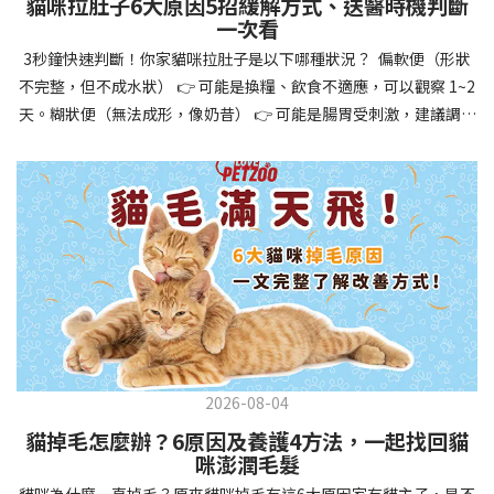
貓咪拉肚子6大原因5招緩解方式、送醫時機判斷
讓牠們學會如何與其他狗狗、動物和人類和平相處，減少恐懼或攻
一次看
擊行為。這種適應能力使幼犬未來能從容面對獸醫檢查、美容
3秒鐘快速判斷！你家貓咪拉肚子是以下哪種狀況？ 偏軟便（形狀
salon、寄宿或旅行等各種情境，大大提升生活品質。 訓練幼犬不只
不完整，但不成水狀） 👉 可能是換糧、飲食不適應，可以觀察 1~2
是教會指令，更是塑造性格和習慣的過程！ 透過耐心且一致的訓
天。糊狀便（無法成形，像奶昔） 👉 可能是腸胃受刺激，建議調整
練，你不僅能擁有一隻聽話的好狗狗，更能建立起相互尊重的終身
飲食、補充益生菌。水狀便（完全液體） 👉 可能是腸胃炎或感染，
伙伴關係。記住，現在投入的每一分鐘訓練，都將在未來十幾年的
若超過 24 小時沒改善，建議就醫。血便（帶血絲或黑色糞便） 👉
相處中獲得回報狗狗訓練指南，六步驟培養幼犬開始幼犬訓練時，
可能是嚴重腸胃問題，應立即帶去獸醫院！想知道貓咪拉肚子的真
系統性的方法能帶來最佳效果。從信任建立到習慣養成，每個階段
正原因，只要透過 5 個簡單步驟，就能判斷問題嚴重性，決定是否
都至關重要，缺一不可。良好的訓練應循序漸進，把握幼犬成長敏
需要就醫！接下來我們一起來看看該怎麼做吧！🐾 貓咪拉肚子怎麼
感期，以積極正向的方式引導。遵循這六個步驟，即使是第一次養
辦？5步驟判斷貓咪拉肚子是否需要馬上看醫生貓咪拉肚子的因素與
狗的新手，也能輕鬆將調皮的小狗訓練成聽話的好夥伴！建立信任
許多原因有關，更換食物、誤食異物或不乾淨的東西、寄生蟲、其
基礎 幼犬訓練的第一步不是教指令，而是建立信任。剛到新家的幼
他疾病。 5 步驟判斷貓咪拉肚子原因，要不要看醫生？當貓咪拉肚
犬可能感到緊張不安，給予適當空間適應環境很重要。用溫柔的聲
子時，不用慌張！透過以下 5 個步驟，就能快速判斷原因，並決定
音交談，提供安全舒適的窩，維持規律的餵食和如廁時間，讓幼犬
是否需要帶去獸醫院。📌 貓咪拉肚子判斷步驟1：觀察糞便的狀態：
感到安心。輕輕撫摸、溫柔擁抱，每天安排固定玩耍時間，這些都
2026-08-04
糞便質地是關鍵！不同形態代表不同的腸胃狀況📌 貓咪拉肚子判斷
能幫助建立初步的依附關係。教導基礎指令 當幼犬適應新環境並信
貓掉毛怎麼辦？6原因及養護4方法，一起找回貓
步驟2：回想最近的飲食變化：有沒有突然換飼料或罐頭？ 有沒有吃
任你後，可開始教導基本指令。從簡單的「坐下」開始，再逐步學
咪澎潤毛髮
到新零食或人類食物？ 是否誤食異物？📌 貓咪拉肚子判斷步驟3：
習「趴下」、「等待」和「過來」。每次訓練保持在5-10分鐘內，
貓咪為什麼一直掉毛？原來貓咪掉毛有這6大原因家有貓主子，是不