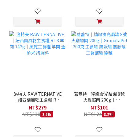
洛特夫 RAW TERNATIVE
葛蕾特｜精緻食光貓罐 8號
｜紐西蘭風乾主食糧 RT3
火雞蝦肉 200g｜
羊肉 142g｜風乾主食糧 羊
GranataPet 200克 主食罐
NT$279
NT$101
肉 全齡犬 狗飼料
無穀罐 無膠罐 主食貓罐 德
NT$330
NT$124
8.5折
8.2折
罐