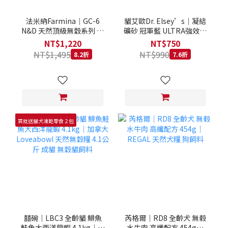
法米納Farmina｜GC-6
貓艾歐Dr. Elsey’s｜凝結
N&D 天然頂級無穀系列 室
礦砂 冠軍藍 ULTRA強效除
內/結紮貓 雞肉石榴 1.5KG
臭 40LB｜Cat Litter 40磅
NT$1,220
NT$750
貓砂 凝結礦砂 美國 艾爾博
NT$1,495
NT$990
8.2折
7.6折
士
買就送貓犬凍乾零食２包
囍碗｜LBC3 全齡貓 鯡魚
芮格爾｜RD8 全齡犬 無榖
鮭魚大西洋龍蝦 4.1kg｜加
水牛肉 高纖配方 454g｜