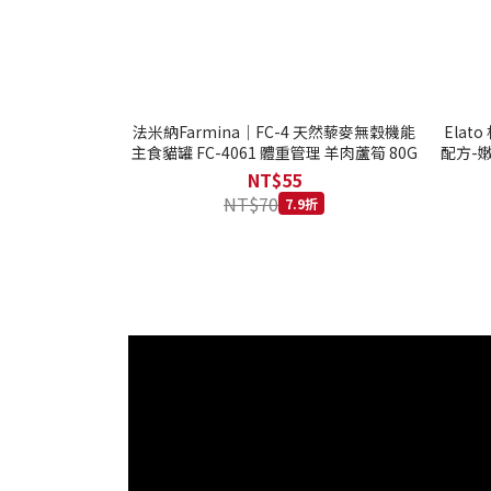
法米納Farmina｜FC-4 天然藜麥無穀機能
Ela
主食貓罐 FC-4061 體重管理 羊肉蘆筍 80G
配方-嫩
NT$55
NT$70
7.9折