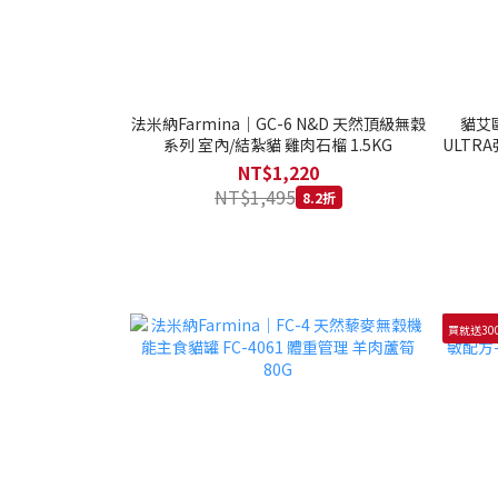
法米納Farmina｜GC-6 N&D 天然頂級無穀
貓艾歐
系列 室內/結紮貓 雞肉石榴 1.5KG
ULTRA
NT$1,220
NT$1,495
8.2折
買就送30