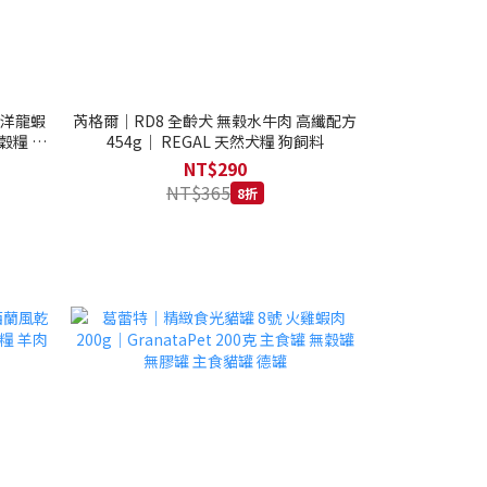
西洋龍蝦
芮格爾｜RD8 全齡犬 無榖水牛肉 高纖配方
穀糧 4.1
454g｜ REGAL 天然犬糧 狗飼料
NT$290
NT$365
8折