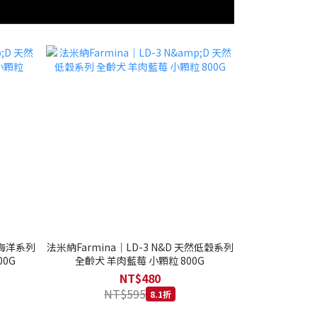
然海洋系列
法米納Farmina｜LD-3 N&D 天然低穀系列
0G
全齡犬 羊肉藍莓 小顆粒 800G
NT$480
NT$595
8.1折