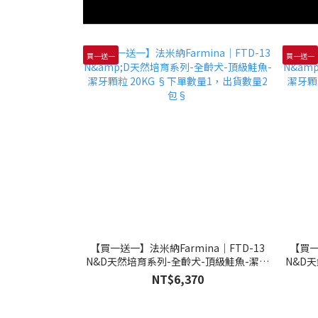
買一送一
買一送一
【買一送一】法米納Farmina｜FTD-13
【買一
N&D天然培育系列-全齡犬-頂級鮭魚-潔牙
N&D
顆粒 20KG §下單數量1，出貨數量2包§
顆粒 
NT$6,370