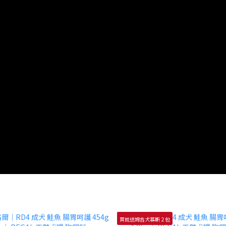
買就送姆吉犬慕斯２包