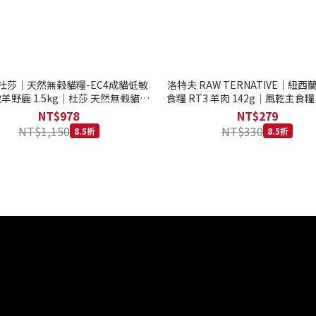
to 杜莎｜天然無榖貓糧-EC4成貓低敏
洛特夫 RAW TERNATIVE｜紐
羊野鹿 1.5kg｜杜莎 天然無榖貓糧
食糧 RT3 羊肉 142g｜風乾主食糧
系列 貓糧
齡犬 狗飼料
NT$978
NT$279
NT$1,150
NT$330
8.5折
8.5折