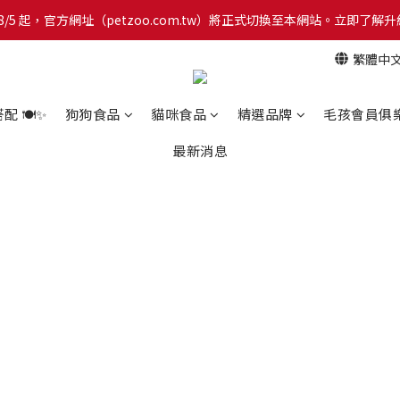
網！8/5 起，官方網址（petzoo.com.tw）將正式切換至本網站。立即
網！8/5 起，官方網址（petzoo.com.tw）將正式切換至本網站。立即
繁體中
【新朋友見面禮】現在註冊即領 $100 購物金！全館滿 $1,500 享免運優惠 
網！8/5 起，官方網址（petzoo.com.tw）將正式切換至本網站。立即
 🍽️✨
狗狗食品
貓咪食品
精選品牌
毛孩會員俱
最新消息