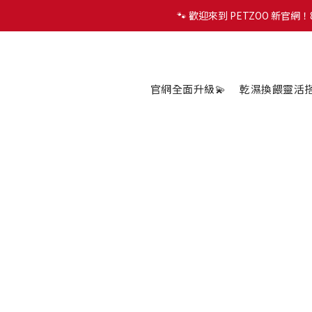
🐾 歡迎來到 PETZOO 新官
🐾 歡迎來到 PETZOO 新官
✨
🐾 歡迎來到 PETZOO 新官
官網全面升級💫
乾濕換餵靈活搭配