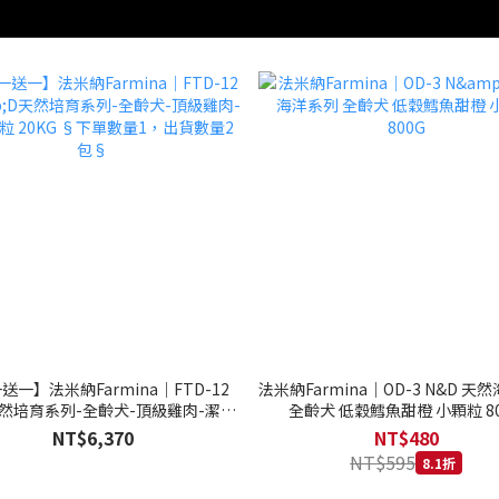
送一】法米納Farmina｜FTD-12
法米納Farmina｜OD-3 N&D 天
天然培育系列-全齡犬-頂級雞肉-潔牙
全齡犬 低穀鱈魚甜橙 小顆粒 80
20KG §下單數量1，出貨數量2包§
NT$6,370
NT$480
NT$595
8.1折