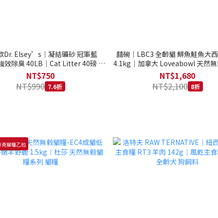
Dr. Elsey’s｜凝結礦砂 冠軍藍
囍碗｜LBC3 全齡貓 鯡魚鮭魚大
強效除臭 40LB｜Cat Litter 40磅 貓
4.1kg｜加拿大 Loveabowl 天然無
砂 凝結礦砂 美國 艾爾博士
公斤 成貓 無穀貓飼料
NT$750
NT$1,680
NT$990
NT$2,100
7.6折
8折
0克貓糧乙包