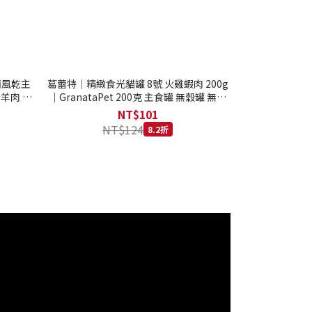
西蘭風乾主
葛蕾特｜精緻食光貓罐 8號 火雞蝦肉 200g
 羊肉 全
｜GranataPet 200克 主食罐 無穀罐 無膠
罐 主食貓罐 德罐
NT$101
NT$124
8.2折