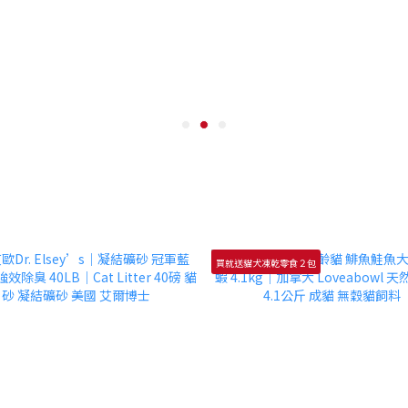
買就送貓犬凍乾零食２包