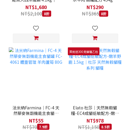
拿大 Loveabowl 天然無穀
REGAL 天然犬糧 狗飼料
NT$1,680
NT$290
糧 4.1公斤 成貓 無穀貓飼
NT$2,100
NT$365
8折
8折
料
買就送300克貓糧乙包
法米納Farmina｜FC-4 天
Elato 杜莎｜天然無榖貓
然藜麥無穀機能主食貓罐
糧-EC4成貓低敏配方-嫩羊
FC-4061 體重管理 羊肉蘆
野鹿 1.5kg｜杜莎 天然無
NT$55
NT$978
筍 80G
榖貓糧系列 貓糧
NT$70
NT$1,150
7.9折
8.5折