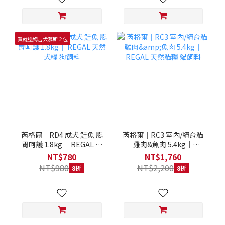
買就送姆吉犬慕斯２包
芮格爾｜RD4 成犬 鮭魚 腸
芮格爾｜RC3 室內/絕育貓
胃呵護 1.8kg｜ REGAL 天
雞肉&魚肉 5.4kg｜
然犬糧 狗飼料
REGAL 天然貓糧 貓飼料
NT$780
NT$1,760
NT$980
NT$2,200
8折
8折