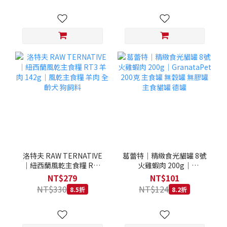
洛特夫 RAW TERNATIVE
葛蕾特｜精緻食光貓罐 8號
｜紐西蘭風乾主食糧 RT3
火雞蝦肉 200g｜
羊肉 142g｜風乾主食糧 羊
GranataPet 200克 主食罐
NT$279
NT$101
肉 全齡犬 狗飼料
無穀罐 無膠罐 主食貓罐 德
NT$330
NT$124
8.5折
8.2折
罐