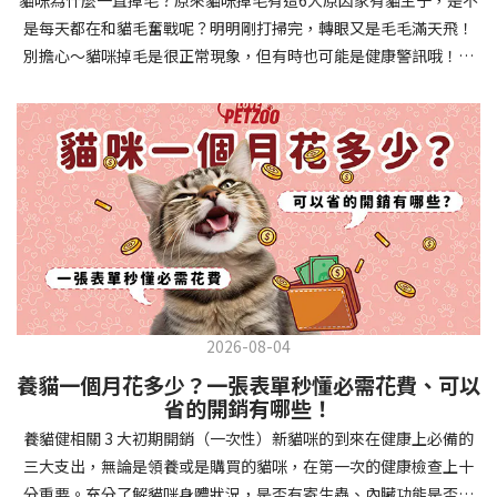
確認環境與生活作息：最近是否搬家、換貓砂、新成員加入？ 天氣
避免幼犬注意力分散。使用清晰一致的口令和手勢，成功時立即給
是每天都在和貓毛奮戰呢？明明剛打掃完，轉眼又是毛毛滿天飛！
是否有變化？ 飼主是否長時間外出？📌 貓咪拉肚子判斷步驟4：觀
予獎勵和讚美。記住，重複是學習的關鍵，每天多次短時間練習效
別擔心～貓咪掉毛是很正常現象，但有時也可能是健康警訊哦！以
察貓咪的精神與食慾：貓咪精神好嗎？、食慾是否正常？，可先觀
果最佳。調整日常行為除了基本指令，幼犬還需學習生活禮儀。如
下是常見的六大掉毛原因和實用改善妙招，讓毛孩健康、家裡乾淨
察 1~2 天，調整飲食、補充水分。如果貓咪 不吃不喝、 嗜睡、體重
廁訓練是優先項目—建立固定的如廁時間和地點，當幼犬正確如廁
兩全其美！貓咪掉毛原因1. 皮膚問題貓咪皮膚問題是造成掉毛的常
下降，表示身體狀況不佳，應儘快就醫！📌 貓咪拉肚子判斷步驟5：
時立即獎勵。另外要處理的常見問題包括咬人、啃咬家具和亂叫。
見兇手！皮膚發炎、感染或是長期搔癢，都會讓貓咪的毛髮失去健
檢查是否需要帶去看獸醫 如果拉肚子 1~2 次但精神好、食慾正常，
每當出現不當行為，給予適當替代品（如咬玩具代替咬手），並在
康光澤並大量脫落。常見的皮膚問題包括皮膚黴菌、細菌感染、疥
可以先觀察，如果腹瀉超過 48 小時或水狀腹瀉 + 嗜睡、食慾下降、
幼犬選擇正確行為時獎勵，這比責罵更有效。社交化訓練 兩個月大
癬蟲等寄生蟲，甚至是皮膚過度乾燥。如果發現貓咪皮膚有紅腫、
嘔吐 應立即就醫。 透過這 5 個步驟，你可以快速判斷貓咪拉肚子的
的幼犬正處於社會化黃金期，這階段的經驗將深刻影響未來性格。
結痂、脫屑或異常氣味，同時伴隨掉毛，建議盡快帶牠看獸醫哦！
原因與嚴重程度，確保毛孩的腸胃健康！如果不確定情況，還是建
安排幼犬接觸不同人類（包括兒童、戴眼鏡的人、使用拐杖的人
貓咪掉毛原因2. 過敏誰說只有人類會過敏？貓咪也會！貓咪可能對
議讓獸醫檢查，才能安心哦！🐾💖4種高風險群貓咪拉肚子要小心高
等）、各種動物、交通工具和環境聲音。起初保持在安全、受控的
環境中的塵蟎、花粉、清潔劑，甚至是食物中的某些成分產生過敏
風險貓咪包含：幼貓、老貓、懷孕貓、有慢性疾病貓，這些貓咪在
情境中，逐漸增加複雜度。每次正面社交體驗後給予獎勵，建立幼
反應。過敏症狀不只是打噴嚏、流眼淚，還會引起皮膚搔癢和掉毛
身體狀況出現警訊時要特別注意，如拉肚子次數超過2次以上，就建
犬對新事物的積極態度。進階技巧強化 基礎訓練穩固後，可以進入
問題。特別是食物過敏，更是常被忽略的掉毛元兇！如果貓咪經常
議直接尋求獸醫協助。2要訣判斷貓咪拉肚子要不要看醫生 高風險貓
更複雜的技巧訓練。這包括遠距離控制、不同干擾下的指令遵從、
2026-08-04
抓癢或舔舐特定部位，同時伴隨掉毛，很可能是過敏在作怪呢！貓
咪拉肚子次數超過2次以上，就建議直接尋求獸醫協助。正常且健康
多步驟動作等。使用延遲獎勵技巧，讓幼犬學會即使沒有立即獎勵
養貓一個月花多少？一張表單秒懂必需花費、可以
咪掉毛原因3. 營養不足貓咪的毛髮健康與營養息息相關！當貓咪飲
的貓咪，如拉肚子超過2-3天，建議直接尋求獸醫師協助。並記得提
也能保持良好行為。引入不同環境中的訓練，如公園、寵物店等，
省的開銷有哪些！
食中缺乏必要的蛋白質、脂肪酸（尤其是Omega-3和Omega-
供觀察紀錄給予獸醫師進行專業判斷。貓咪拉肚子但精神很好？如
幫助幼犬在各種情境下都能聽從指令。維持良好習慣 成功的訓練不
養貓健相關 3 大初期開銷（一次性）新貓咪的到來在健康上必備的
6）、維生素或礦物質時，毛髮就會變得乾燥、脆弱，容易斷裂脫
果飼主有發現貓咪拉肚子的情形，但貓咪的精神很好。有可能與飲
是一次性的，而是需要持續維護。即使幼犬已經掌握所有技能，也
三大支出，無論是領養或是購買的貓咪，在第一次的健康檢查上十
落。長期餵食低品質或不均衡的貓糧，可能使貓咪營養不良，進而
食方便相關，回想是否進食新的食物，或是正進行飼料更換的過
要定期複習，防止行為退化。將訓練融入日常生活，如出門前的
分重要。充分了解貓咪身體狀況，是否有寄生蟲、內臟功能是否健