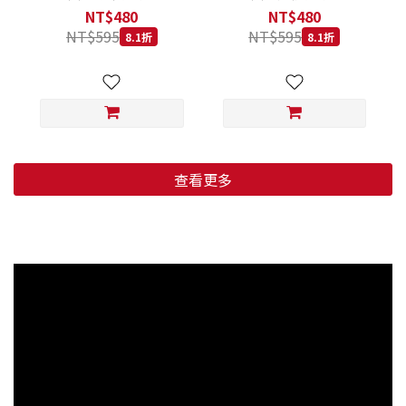
低穀鱈魚甜橙 小顆粒 800G
羊肉藍莓 小顆粒 800G
NT$480
NT$480
NT$595
NT$595
8.1折
8.1折
查看更多