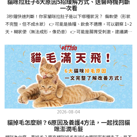
貓咪拉肚子6大原因5招緩解方式、送醫時機判斷
讓牠們學會如何與其他狗狗、動物和人類和平相處，減少恐懼或攻
一次看
擊行為。這種適應能力使幼犬未來能從容面對獸醫檢查、美容
3秒鐘快速判斷！你家貓咪拉肚子是以下哪種狀況？ 偏軟便（形狀
salon、寄宿或旅行等各種情境，大大提升生活品質。 訓練幼犬不只
不完整，但不成水狀） 👉 可能是換糧、飲食不適應，可以觀察 1~2
是教會指令，更是塑造性格和習慣的過程！ 透過耐心且一致的訓
天。糊狀便（無法成形，像奶昔） 👉 可能是腸胃受刺激，建議調整
練，你不僅能擁有一隻聽話的好狗狗，更能建立起相互尊重的終身
飲食、補充益生菌。水狀便（完全液體） 👉 可能是腸胃炎或感染，
伙伴關係。記住，現在投入的每一分鐘訓練，都將在未來十幾年的
若超過 24 小時沒改善，建議就醫。血便（帶血絲或黑色糞便） 👉
相處中獲得回報狗狗訓練指南，六步驟培養幼犬開始幼犬訓練時，
可能是嚴重腸胃問題，應立即帶去獸醫院！想知道貓咪拉肚子的真
系統性的方法能帶來最佳效果。從信任建立到習慣養成，每個階段
正原因，只要透過 5 個簡單步驟，就能判斷問題嚴重性，決定是否
都至關重要，缺一不可。良好的訓練應循序漸進，把握幼犬成長敏
需要就醫！接下來我們一起來看看該怎麼做吧！🐾 貓咪拉肚子怎麼
感期，以積極正向的方式引導。遵循這六個步驟，即使是第一次養
辦？5步驟判斷貓咪拉肚子是否需要馬上看醫生貓咪拉肚子的因素與
狗的新手，也能輕鬆將調皮的小狗訓練成聽話的好夥伴！建立信任
許多原因有關，更換食物、誤食異物或不乾淨的東西、寄生蟲、其
基礎 幼犬訓練的第一步不是教指令，而是建立信任。剛到新家的幼
他疾病。 5 步驟判斷貓咪拉肚子原因，要不要看醫生？當貓咪拉肚
犬可能感到緊張不安，給予適當空間適應環境很重要。用溫柔的聲
子時，不用慌張！透過以下 5 個步驟，就能快速判斷原因，並決定
音交談，提供安全舒適的窩，維持規律的餵食和如廁時間，讓幼犬
是否需要帶去獸醫院。📌 貓咪拉肚子判斷步驟1：觀察糞便的狀態：
感到安心。輕輕撫摸、溫柔擁抱，每天安排固定玩耍時間，這些都
2026-08-04
糞便質地是關鍵！不同形態代表不同的腸胃狀況📌 貓咪拉肚子判斷
能幫助建立初步的依附關係。教導基礎指令 當幼犬適應新環境並信
貓掉毛怎麼辦？6原因及養護4方法，一起找回貓
步驟2：回想最近的飲食變化：有沒有突然換飼料或罐頭？ 有沒有吃
任你後，可開始教導基本指令。從簡單的「坐下」開始，再逐步學
咪澎潤毛髮
到新零食或人類食物？ 是否誤食異物？📌 貓咪拉肚子判斷步驟3：
習「趴下」、「等待」和「過來」。每次訓練保持在5-10分鐘內，
貓咪為什麼一直掉毛？原來貓咪掉毛有這6大原因家有貓主子，是不