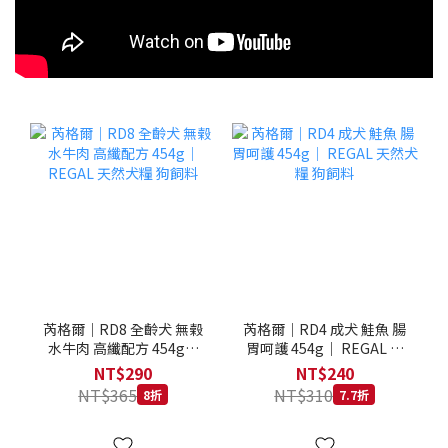
芮格爾｜RD8 全齡犬 無榖
芮格爾｜RD4 成犬 鮭魚 腸
水牛肉 高纖配方 454g｜
胃呵護 454g｜ REGAL 天
REGAL 天然犬糧 狗飼料
然犬糧 狗飼料
NT$290
NT$240
NT$365
NT$310
8折
7.7折