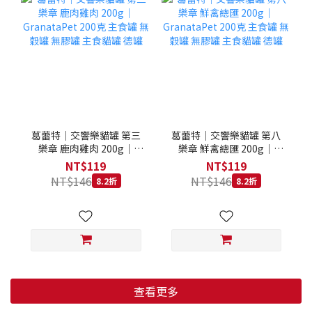
葛蕾特｜交響樂貓罐 第三
葛蕾特｜交響樂貓罐 第八
樂章 鹿肉雞肉 200g｜
樂章 鮮禽總匯 200g｜
GranataPet 200克 主食罐
GranataPet 200克 主食罐
NT$119
NT$119
無穀罐 無膠罐 主食貓罐 德
無穀罐 無膠罐 主食貓罐 德
NT$146
NT$146
8.2折
8.2折
罐
罐
查看更多