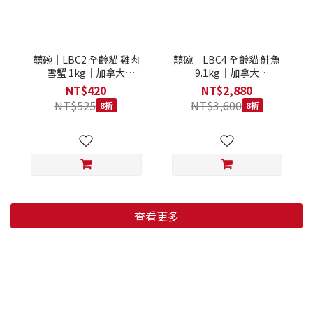
囍碗｜LBC2 全齡貓 雞肉
囍碗｜LBC4 全齡貓 鮭魚
雪蟹 1kg｜加拿大
9.1kg｜加拿大
Loveabowl 天然無穀糧 1
Loveabowl 天然無穀糧
NT$420
NT$2,880
公斤 成貓 無穀貓飼料
9.1公斤 成貓 無穀貓飼料
NT$525
NT$3,600
8折
8折
查看更多