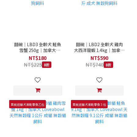
囍碗｜LBD3 全齡犬 鮭魚
囍碗｜LBD2 全齡犬 雞肉
雪蟹 250g｜加拿大
大西洋龍蝦 1.4kg｜加拿大
Loveabowl 天然無穀糧
Loveabowl 天然無穀糧
NT$180
NT$590
250克 成犬 無穀狗飼料
1.4公斤 成犬 無穀狗飼料
NT$225
NT$740
8折
8折
買就送貓犬凍乾零食乙包
買就送貓犬凍乾零食３包