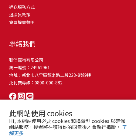
問題，才能避免小問題變大病！貓掉毛嚴重怎麼辦？4重點從日常生
有很大的關聯！冬天太冷，腸胃蠕動變慢，容易消化不良；夏天太
和獨立能力。 幼犬訓練常見問題Q1: 幾個月大的幼犬最適合開始訓
運送服務方式
的紙箱。建議一開始可以購買單價較低的入門款，觀察一下貓咪的
活中輕鬆改善看到滿屋子的貓毛是不是很抓狂？別擔心！其實只要
熱，水分流失快，腸道可能變得敏感，導致糞便變軟或拉稀。如果
練？A: 訓練可從幼犬到家首日開始（約8-10週大）。3-16週是社會
退換貨政策
使用狀況，再考慮購買「豪宅」！ 項目費用用品貓碗$300貓窩
透過一些簡單的日常照護方式，就能有效減少貓咪掉毛情況。從梳
換季時沒有適當調整環境，貓咪的腸胃就可能跟著「鬧脾氣」。冬
化黃金期，每次訓練控制在5-10分鐘內。Q2: 幼犬如廁訓練需要多久
會員權益聲明
$500貓跳台$1,500貓砂盆$500貓抓板$300外出籠$1,000一次性養貓
毛、洗澡到增加互動和營養調整，這些小撇步不僅能幫助貓咪維持
天注意保暖，提供暖墊、厚毯，避免冷風直吹。夏天補充水分，可
才能成功？A: 通常需要4-6個月，小型犬可能較慢。關鍵是固定時間
用品相關花費1：貓碗貓咪進食的物品，挑選上可偏向貓碗+有碗架
健康的皮毛，也能讓家裡的貓毛困擾大大減少！跟著以下重點一起
以加點湯罐、鮮食湯水，讓貓咪願意多喝水。避免冷熱交替太快，
帶出門，並立即獎勵正確行為。Q3: 幼犬亂咬家具怎麼辦？A: 提供專
的，可減少貓咪進食時的負擔。一次性養貓用品相關花費2：貓窩貓
行動吧！ 預防貓掉毛方法1：勤勞梳毛養貓必備神器就是各種梳子
像是開冷氣又突然關掉，容易讓貓咪腸胃受影響。重點提醒：換季
聯絡我們
屬啃咬玩具作替代品，發現不當啃咬時堅定說「不」，並引導至適
咪是非常需要安全感的動物，可以準備一個專屬他的「寶座」，當
啦！勤勞梳毛是最直接有效的掉毛控制方法。定期梳理可以幫貓咪
時，記得關心貓咪的腸胃狀況，適當調整環境，幫助毛孩適應！ 貓
合的玩具。確保足夠運動減少無聊行為。Q4: 如何阻止幼犬在家中亂
貓咪感到緊張或焦慮時可進到他的安全區域。一次性養貓用品相關
清除鬆動的死毛，減少牠們自行舔毛時吞入的毛球量，更能預防毛
咪拉肚子原因4. 寄生蟲或疾病感染貓咪如果持續拉肚子，甚至糞便
尿尿？A: 建立固定如廁時間表，成功時立即獎勵。限制活動範圍並
聯信寵物有限公司
花費3：貓跳台貓咪雖然不需要外出進行放電，但在家中還是需要擺
髮打結和皮膚問題。建議週期：短毛貓每週梳1-2次，長毛貓則建議
有血絲、異味特別重，那就要小心可能是 寄生蟲感染（如蛔蟲、鈎
密切監督。意外發生時不責罵，使用專用除臭劑徹底清理。Q5: 幼犬
統一編號：24962961
放高度適合的貓跳台提供貓咪玩耍，貓跳台與貓窩相同，能給予貓
2-3天梳一次。挑選合適的梳具也很重要，可以準備橡膠刷、鬃毛刷
蟲、球蟲）或腸胃炎、腸道疾病。這類情況會影響營養吸收，長期
一直吠叫怎麼辦？A: 找出原因（尋求注意力、警戒、焦慮）。訓練
地址：新北市八里區龍米路二段228-8號9樓
咪對於環境的安全感。一次性養貓用品相關花費4：貓砂盆貓咪排泄
或專用脫毛梳，依照毛質選擇。記得將梳毛變成愉快的日常儀式，
下來甚至可能造成貓咪消瘦、免疫力下降。定期驅蟲（幼貓建議每
「安靜」指令，停止吠叫時獎勵。避免對吠叫作出反應，確保充分
免付費專線：0800-000-882
用品，可選擇合適貓咪體型大小，不宜過小。一次性養貓用品相關
不僅能增加你們的互動時間，也讓貓咪享受被梳理的舒適感！預防
月一次，成貓每 3~6 個月一次）。觀察貓咪精神狀態，如果還伴隨
運動減少過度精力。Q6: 幼犬訓練中可以使用懲罰嗎？A: 不建議。正
花費5：貓抓板貓咪會有磨爪的習慣，為了我們的沙發或是地毯著
貓掉毛方法2：定期洗澡「貓咪會自己清潔，不需要洗澡」這個想法
嘔吐、食慾下降，務必儘早就醫。重點提醒：如果貓咪拉肚子超過 2
向獎勵比懲罰更有效且健康。懲罰可能導致恐懼或攻擊行為，破壞
想，需要準備一個能夠讓牠們放肆磨爪的貓抓板。一次性養貓用品
其實不完全正確哦！適當的洗澡能幫助貓咪清除死毛和皮屑，減少
天，或糞便異常，應立即帶去獸醫院檢查！ 貓咪拉肚子原因5. 情緒
信任關係。專注獎勵好行為，重新引導不良行為。Q7: 幼犬害怕其他
相關花費6：外出籠雖然貓咪平常不會外出，但當有美容或醫療需求
過敏原，特別是對長毛貓或油性皮膚的貓咪更有幫助。但注意，洗
壓力影響腸胃壓力不只影響人類，也會影響貓咪的腸胃！過度緊
狗狗怎麼辦？A: 循序漸進社交化，從友善成犬開始。不強迫互動，
此網站使用 cookies
時，外出籠就非常重要，平常也可以適度讓貓咪適應外出籠，避免
澡頻率不宜過高，一般室內貓咪1-3個月洗一次就足夠，過度洗澡反
張、焦慮、驚嚇（如煙火聲、大聲喧嘩），都可能讓貓咪拉肚子。
正面經驗後給予獎勵。考慮參加專業幼犬社交課程。Q8: 幼犬分離焦
Hi, 本網站使用必要 cookies 和追蹤型 cookies 以確保
緊急情況時，貓咪過度抗拒。總結來說貓咪在健康及用品的一次性
而會造成皮膚乾燥。選擇專為貓咪設計的溫和洗毛精，洗後一定要
尤其是個性敏感的貓咪，對變化的適應力比較低，壓力一大，腸胃
慮要如何處理？A: 練習短暫分離，逐漸延長。離開和返家時保持低
網站服務，後者將在獲得你的同意後才會執行追蹤。
了
費用大約落在 $ 7900~ $ 11600不等。雖說金額看起來不少，但以上
完全吹乾，避免濕毛造成皮膚問題。如果貓咪特別害怕洗澡，可以
就先「罷工」。減少壓力來源，盡量讓貓咪的作息固定。給貓咪陪
解更多
調。提供能分散注意力的玩具，建立可預測的離家儀式。每隻幼犬