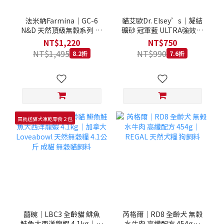
法米納Farmina｜GC-6
貓艾歐Dr. Elsey’s｜凝結
N&D 天然頂級無穀系列 室
礦砂 冠軍藍 ULTRA強效除
內/結紮貓 雞肉石榴 1.5KG
臭 40LB｜Cat Litter 40磅
NT$1,220
NT$750
貓砂 凝結礦砂 美國 艾爾博
NT$1,495
NT$990
8.2折
7.6折
士
買就送貓犬凍乾零食２包
囍碗｜LBC3 全齡貓 鯡魚
芮格爾｜RD8 全齡犬 無榖
鮭魚大西洋龍蝦 4.1kg｜加
水牛肉 高纖配方 454g｜