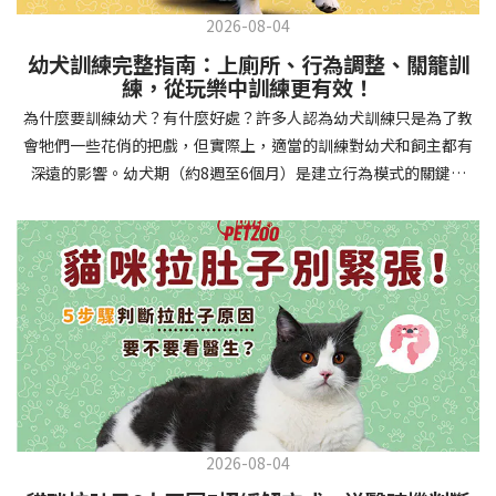
2026-08-04
幼犬訓練完整指南：上廁所、行為調整、關籠訓
練，從玩樂中訓練更有效！
為什麼要訓練幼犬？有什麼好處？許多人認為幼犬訓練只是為了教
會牠們一些花俏的把戲，但實際上，適當的訓練對幼犬和飼主都有
深遠的影響。幼犬期（約8週至6個月）是建立行為模式的關鍵時
期，這階段的訓練能奠定終身良好習慣的基礎，預防未來可能出現
的行為問題，並建立人犬間的健康關係。 建立安全健康的生活環境
透過基礎訓練，幼犬能學會家居規則，避免危險行為和破壞家具。
像是「不」和「放下」等指令可以阻止幼犬咬電線或誤食有害物
質，有效降低居家意外風險。規律的如廁訓練則能養成良好衛生習
慣，讓家中環境保持乾淨舒適。增強溝通與信任關係訓練過程就像
建立一種共同語言，幫助你和幼犬更好地理解彼此。當幼犬學會回
應你的指令，不只增加了互動機會，也建立了主人作為領導者的地
位。正向獎勵式訓練更能培養幼犬對你的信任感，強化情感連結，
創造更和諧的相處模式。培養社交技能與適應能力及早接觸各種環
2026-08-04
境和刺激，能幫助幼犬成長為自信穩定的成犬。適當的社會化訓練