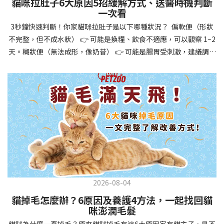
貓咪拉肚子6大原因5招緩解方式、送醫時機判斷
讓牠們學會如何與其他狗狗、動物和人類和平相處，減少恐懼或攻
一次看
擊行為。這種適應能力使幼犬未來能從容面對獸醫檢查、美容
3秒鐘快速判斷！你家貓咪拉肚子是以下哪種狀況？ 偏軟便（形狀
salon、寄宿或旅行等各種情境，大大提升生活品質。 訓練幼犬不只
不完整，但不成水狀） 👉 可能是換糧、飲食不適應，可以觀察 1~2
是教會指令，更是塑造性格和習慣的過程！ 透過耐心且一致的訓
天。糊狀便（無法成形，像奶昔） 👉 可能是腸胃受刺激，建議調整
練，你不僅能擁有一隻聽話的好狗狗，更能建立起相互尊重的終身
飲食、補充益生菌。水狀便（完全液體） 👉 可能是腸胃炎或感染，
伙伴關係。記住，現在投入的每一分鐘訓練，都將在未來十幾年的
若超過 24 小時沒改善，建議就醫。血便（帶血絲或黑色糞便） 👉
相處中獲得回報狗狗訓練指南，六步驟培養幼犬開始幼犬訓練時，
可能是嚴重腸胃問題，應立即帶去獸醫院！想知道貓咪拉肚子的真
系統性的方法能帶來最佳效果。從信任建立到習慣養成，每個階段
正原因，只要透過 5 個簡單步驟，就能判斷問題嚴重性，決定是否
都至關重要，缺一不可。良好的訓練應循序漸進，把握幼犬成長敏
需要就醫！接下來我們一起來看看該怎麼做吧！🐾 貓咪拉肚子怎麼
感期，以積極正向的方式引導。遵循這六個步驟，即使是第一次養
辦？5步驟判斷貓咪拉肚子是否需要馬上看醫生貓咪拉肚子的因素與
狗的新手，也能輕鬆將調皮的小狗訓練成聽話的好夥伴！建立信任
許多原因有關，更換食物、誤食異物或不乾淨的東西、寄生蟲、其
基礎 幼犬訓練的第一步不是教指令，而是建立信任。剛到新家的幼
他疾病。 5 步驟判斷貓咪拉肚子原因，要不要看醫生？當貓咪拉肚
犬可能感到緊張不安，給予適當空間適應環境很重要。用溫柔的聲
子時，不用慌張！透過以下 5 個步驟，就能快速判斷原因，並決定
音交談，提供安全舒適的窩，維持規律的餵食和如廁時間，讓幼犬
是否需要帶去獸醫院。📌 貓咪拉肚子判斷步驟1：觀察糞便的狀態：
感到安心。輕輕撫摸、溫柔擁抱，每天安排固定玩耍時間，這些都
2026-08-04
糞便質地是關鍵！不同形態代表不同的腸胃狀況📌 貓咪拉肚子判斷
能幫助建立初步的依附關係。教導基礎指令 當幼犬適應新環境並信
貓掉毛怎麼辦？6原因及養護4方法，一起找回貓
步驟2：回想最近的飲食變化：有沒有突然換飼料或罐頭？ 有沒有吃
任你後，可開始教導基本指令。從簡單的「坐下」開始，再逐步學
咪澎潤毛髮
到新零食或人類食物？ 是否誤食異物？📌 貓咪拉肚子判斷步驟3：
習「趴下」、「等待」和「過來」。每次訓練保持在5-10分鐘內，
貓咪為什麼一直掉毛？原來貓咪掉毛有這6大原因家有貓主子，是不