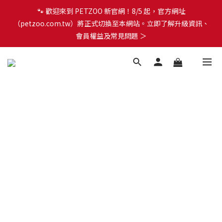
（petzoo.com.tw）將正式切換至本網站。立即了解升級資訊、
🐾 歡迎來到 PETZOO 新官網！8/5 起，官方網址
會員權益及常見問題 ＞
（petzoo.com.tw）將正式切換至本網站。立即了解升級資訊、
會員權益及常見問題 ＞
✨【新朋友見面禮】現在註冊即領 $100 購物金！全館滿 $1,500 享
免運優惠 🎁
🐾 歡迎來到 PETZOO 新官網！8/5 起，官方網址
（petzoo.com.tw）將正式切換至本網站。立即了解升級資訊、
會員權益及常見問題 ＞