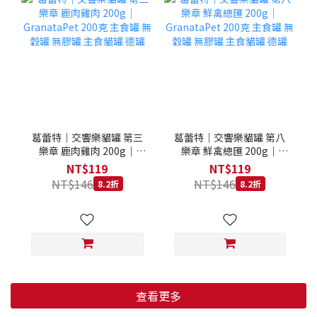
葛蕾特｜交響樂貓罐 第三
葛蕾特｜交響樂貓罐 第八
樂章 鹿肉雞肉 200g｜
樂章 鮮禽總匯 200g｜
GranataPet 200克 主食罐
GranataPet 200克 主食罐
NT$119
NT$119
無穀罐 無膠罐 主食貓罐 德
無穀罐 無膠罐 主食貓罐 德
NT$146
NT$146
8.2折
8.2折
罐
罐
查看更多