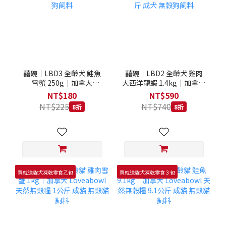
囍碗｜LBD3 全齡犬 鮭魚
囍碗｜LBD2 全齡犬 雞肉
雪蟹 250g｜加拿大
大西洋龍蝦 1.4kg｜加拿大
Loveabowl 天然無穀糧
Loveabowl 天然無穀糧
NT$180
NT$590
250克 成犬 無穀狗飼料
1.4公斤 成犬 無穀狗飼料
NT$225
NT$740
8折
8折
買就送貓犬凍乾零食乙包
買就送貓犬凍乾零食３包