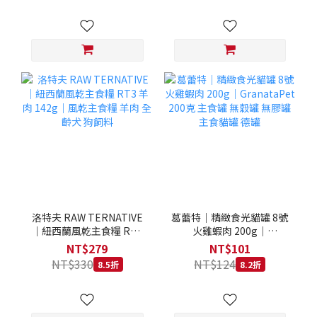
洛特夫 RAW TERNATIVE
葛蕾特｜精緻食光貓罐 8號
｜紐西蘭風乾主食糧 RT3
火雞蝦肉 200g｜
羊肉 142g｜風乾主食糧 羊
GranataPet 200克 主食罐
NT$279
NT$101
肉 全齡犬 狗飼料
無穀罐 無膠罐 主食貓罐 德
NT$330
NT$124
8.5折
8.2折
罐