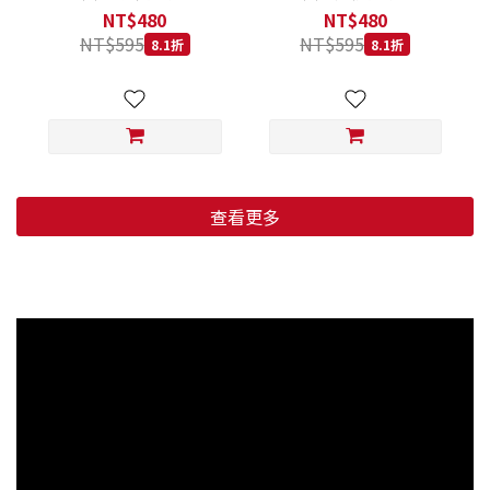
低穀鱈魚甜橙 小顆粒 800G
羊肉藍莓 小顆粒 800G
NT$480
NT$480
NT$595
NT$595
8.1折
8.1折
查看更多