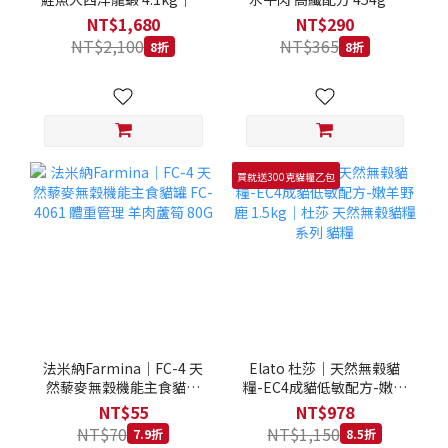
拿大 Loveabowl 天然無穀
REGAL 天然犬糧 狗飼料
NT$1,680
NT$290
糧 4.1公斤 成貓 無穀貓飼
NT$2,100
NT$365
8折
8折
料
買就送300克貓糧乙包
法米納Farmina｜FC-4 天
Elato 杜莎｜天然無榖貓
然藜麥無穀機能主食貓罐
糧-EC4成貓低敏配方-嫩羊
FC-4061 體重管理 羊肉蘆
野鹿 1.5kg｜杜莎 天然無
NT$55
NT$978
筍 80G
榖貓糧系列 貓糧
NT$70
NT$1,150
7.9折
8.5折