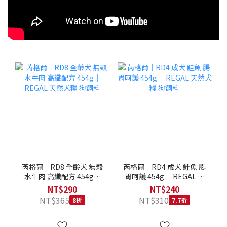
芮格爾｜RD8 全齡犬 無榖
芮格爾｜RD4 成犬 鮭魚 腸
水牛肉 高纖配方 454g｜
胃呵護 454g｜ REGAL 天
REGAL 天然犬糧 狗飼料
然犬糧 狗飼料
NT$290
NT$240
NT$365
NT$310
8折
7.7折