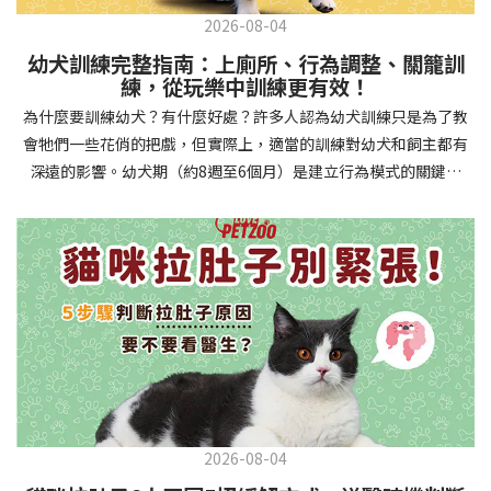
2026-08-04
幼犬訓練完整指南：上廁所、行為調整、關籠訓
練，從玩樂中訓練更有效！
為什麼要訓練幼犬？有什麼好處？許多人認為幼犬訓練只是為了教
會牠們一些花俏的把戲，但實際上，適當的訓練對幼犬和飼主都有
深遠的影響。幼犬期（約8週至6個月）是建立行為模式的關鍵時
期，這階段的訓練能奠定終身良好習慣的基礎，預防未來可能出現
的行為問題，並建立人犬間的健康關係。 建立安全健康的生活環境
透過基礎訓練，幼犬能學會家居規則，避免危險行為和破壞家具。
像是「不」和「放下」等指令可以阻止幼犬咬電線或誤食有害物
質，有效降低居家意外風險。規律的如廁訓練則能養成良好衛生習
慣，讓家中環境保持乾淨舒適。增強溝通與信任關係訓練過程就像
建立一種共同語言，幫助你和幼犬更好地理解彼此。當幼犬學會回
應你的指令，不只增加了互動機會，也建立了主人作為領導者的地
位。正向獎勵式訓練更能培養幼犬對你的信任感，強化情感連結，
創造更和諧的相處模式。培養社交技能與適應能力及早接觸各種環
2026-08-04
境和刺激，能幫助幼犬成長為自信穩定的成犬。適當的社會化訓練