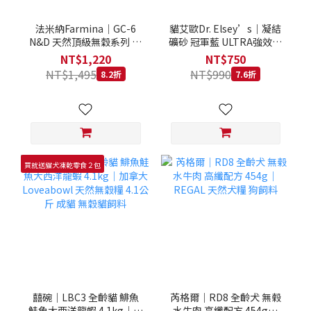
法米納Farmina｜GC-6
貓艾歐Dr. Elsey’s｜凝結
N&D 天然頂級無穀系列 室
礦砂 冠軍藍 ULTRA強效除
內/結紮貓 雞肉石榴 1.5KG
臭 40LB｜Cat Litter 40磅
NT$1,220
NT$750
貓砂 凝結礦砂 美國 艾爾博
NT$1,495
NT$990
8.2折
7.6折
士
買就送貓犬凍乾零食２包
囍碗｜LBC3 全齡貓 鯡魚
芮格爾｜RD8 全齡犬 無榖
鮭魚大西洋龍蝦 4.1kg｜加
水牛肉 高纖配方 454g｜