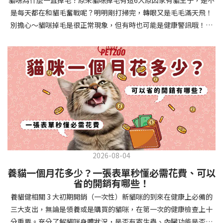
確認環境與生活作息：最近是否搬家、換貓砂、新成員加入？ 天氣
避免幼犬注意力分散。使用清晰一致的口令和手勢，成功時立即給
是每天都在和貓毛奮戰呢？明明剛打掃完，轉眼又是毛毛滿天飛！
是否有變化？ 飼主是否長時間外出？📌 貓咪拉肚子判斷步驟4：觀
予獎勵和讚美。記住，重複是學習的關鍵，每天多次短時間練習效
別擔心～貓咪掉毛是很正常現象，但有時也可能是健康警訊哦！以
察貓咪的精神與食慾：貓咪精神好嗎？、食慾是否正常？，可先觀
果最佳。調整日常行為除了基本指令，幼犬還需學習生活禮儀。如
下是常見的六大掉毛原因和實用改善妙招，讓毛孩健康、家裡乾淨
察 1~2 天，調整飲食、補充水分。如果貓咪 不吃不喝、 嗜睡、體重
廁訓練是優先項目—建立固定的如廁時間和地點，當幼犬正確如廁
兩全其美！貓咪掉毛原因1. 皮膚問題貓咪皮膚問題是造成掉毛的常
下降，表示身體狀況不佳，應儘快就醫！📌 貓咪拉肚子判斷步驟5：
時立即獎勵。另外要處理的常見問題包括咬人、啃咬家具和亂叫。
見兇手！皮膚發炎、感染或是長期搔癢，都會讓貓咪的毛髮失去健
檢查是否需要帶去看獸醫 如果拉肚子 1~2 次但精神好、食慾正常，
每當出現不當行為，給予適當替代品（如咬玩具代替咬手），並在
康光澤並大量脫落。常見的皮膚問題包括皮膚黴菌、細菌感染、疥
可以先觀察，如果腹瀉超過 48 小時或水狀腹瀉 + 嗜睡、食慾下降、
幼犬選擇正確行為時獎勵，這比責罵更有效。社交化訓練 兩個月大
癬蟲等寄生蟲，甚至是皮膚過度乾燥。如果發現貓咪皮膚有紅腫、
嘔吐 應立即就醫。 透過這 5 個步驟，你可以快速判斷貓咪拉肚子的
的幼犬正處於社會化黃金期，這階段的經驗將深刻影響未來性格。
結痂、脫屑或異常氣味，同時伴隨掉毛，建議盡快帶牠看獸醫哦！
原因與嚴重程度，確保毛孩的腸胃健康！如果不確定情況，還是建
安排幼犬接觸不同人類（包括兒童、戴眼鏡的人、使用拐杖的人
貓咪掉毛原因2. 過敏誰說只有人類會過敏？貓咪也會！貓咪可能對
議讓獸醫檢查，才能安心哦！🐾💖4種高風險群貓咪拉肚子要小心高
等）、各種動物、交通工具和環境聲音。起初保持在安全、受控的
環境中的塵蟎、花粉、清潔劑，甚至是食物中的某些成分產生過敏
風險貓咪包含：幼貓、老貓、懷孕貓、有慢性疾病貓，這些貓咪在
情境中，逐漸增加複雜度。每次正面社交體驗後給予獎勵，建立幼
反應。過敏症狀不只是打噴嚏、流眼淚，還會引起皮膚搔癢和掉毛
身體狀況出現警訊時要特別注意，如拉肚子次數超過2次以上，就建
犬對新事物的積極態度。進階技巧強化 基礎訓練穩固後，可以進入
問題。特別是食物過敏，更是常被忽略的掉毛元兇！如果貓咪經常
議直接尋求獸醫協助。2要訣判斷貓咪拉肚子要不要看醫生 高風險貓
更複雜的技巧訓練。這包括遠距離控制、不同干擾下的指令遵從、
2026-08-04
抓癢或舔舐特定部位，同時伴隨掉毛，很可能是過敏在作怪呢！貓
咪拉肚子次數超過2次以上，就建議直接尋求獸醫協助。正常且健康
多步驟動作等。使用延遲獎勵技巧，讓幼犬學會即使沒有立即獎勵
養貓一個月花多少？一張表單秒懂必需花費、可以
咪掉毛原因3. 營養不足貓咪的毛髮健康與營養息息相關！當貓咪飲
的貓咪，如拉肚子超過2-3天，建議直接尋求獸醫師協助。並記得提
也能保持良好行為。引入不同環境中的訓練，如公園、寵物店等，
省的開銷有哪些！
食中缺乏必要的蛋白質、脂肪酸（尤其是Omega-3和Omega-
供觀察紀錄給予獸醫師進行專業判斷。貓咪拉肚子但精神很好？如
幫助幼犬在各種情境下都能聽從指令。維持良好習慣 成功的訓練不
養貓健相關 3 大初期開銷（一次性）新貓咪的到來在健康上必備的
6）、維生素或礦物質時，毛髮就會變得乾燥、脆弱，容易斷裂脫
果飼主有發現貓咪拉肚子的情形，但貓咪的精神很好。有可能與飲
是一次性的，而是需要持續維護。即使幼犬已經掌握所有技能，也
三大支出，無論是領養或是購買的貓咪，在第一次的健康檢查上十
落。長期餵食低品質或不均衡的貓糧，可能使貓咪營養不良，進而
食方便相關，回想是否進食新的食物，或是正進行飼料更換的過
要定期複習，防止行為退化。將訓練融入日常生活，如出門前的
分重要。充分了解貓咪身體狀況，是否有寄生蟲、內臟功能是否健