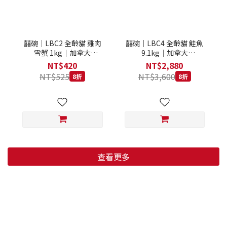
囍碗｜LBC2 全齡貓 雞肉
囍碗｜LBC4 全齡貓 鮭魚
雪蟹 1kg｜加拿大
9.1kg｜加拿大
Loveabowl 天然無穀糧 1
Loveabowl 天然無穀糧
NT$420
NT$2,880
公斤 成貓 無穀貓飼料
9.1公斤 成貓 無穀貓飼料
NT$525
NT$3,600
8折
8折
查看更多