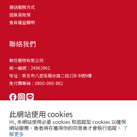
問題，才能避免小問題變大病！貓掉毛嚴重怎麼辦？4重點從日常生
有很大的關聯！冬天太冷，腸胃蠕動變慢，容易消化不良；夏天太
和獨立能力。 幼犬訓練常見問題Q1: 幾個月大的幼犬最適合開始訓
運送服務方式
的紙箱。建議一開始可以購買單價較低的入門款，觀察一下貓咪的
活中輕鬆改善看到滿屋子的貓毛是不是很抓狂？別擔心！其實只要
熱，水分流失快，腸道可能變得敏感，導致糞便變軟或拉稀。如果
練？A: 訓練可從幼犬到家首日開始（約8-10週大）。3-16週是社會
退換貨政策
使用狀況，再考慮購買「豪宅」！ 項目費用用品貓碗$300貓窩
透過一些簡單的日常照護方式，就能有效減少貓咪掉毛情況。從梳
換季時沒有適當調整環境，貓咪的腸胃就可能跟著「鬧脾氣」。冬
化黃金期，每次訓練控制在5-10分鐘內。Q2: 幼犬如廁訓練需要多久
會員權益聲明
$500貓跳台$1,500貓砂盆$500貓抓板$300外出籠$1,000一次性養貓
毛、洗澡到增加互動和營養調整，這些小撇步不僅能幫助貓咪維持
天注意保暖，提供暖墊、厚毯，避免冷風直吹。夏天補充水分，可
才能成功？A: 通常需要4-6個月，小型犬可能較慢。關鍵是固定時間
用品相關花費1：貓碗貓咪進食的物品，挑選上可偏向貓碗+有碗架
健康的皮毛，也能讓家裡的貓毛困擾大大減少！跟著以下重點一起
以加點湯罐、鮮食湯水，讓貓咪願意多喝水。避免冷熱交替太快，
帶出門，並立即獎勵正確行為。Q3: 幼犬亂咬家具怎麼辦？A: 提供專
的，可減少貓咪進食時的負擔。一次性養貓用品相關花費2：貓窩貓
行動吧！ 預防貓掉毛方法1：勤勞梳毛養貓必備神器就是各種梳子
像是開冷氣又突然關掉，容易讓貓咪腸胃受影響。重點提醒：換季
聯絡我們
屬啃咬玩具作替代品，發現不當啃咬時堅定說「不」，並引導至適
咪是非常需要安全感的動物，可以準備一個專屬他的「寶座」，當
啦！勤勞梳毛是最直接有效的掉毛控制方法。定期梳理可以幫貓咪
時，記得關心貓咪的腸胃狀況，適當調整環境，幫助毛孩適應！ 貓
合的玩具。確保足夠運動減少無聊行為。Q4: 如何阻止幼犬在家中亂
貓咪感到緊張或焦慮時可進到他的安全區域。一次性養貓用品相關
清除鬆動的死毛，減少牠們自行舔毛時吞入的毛球量，更能預防毛
咪拉肚子原因4. 寄生蟲或疾病感染貓咪如果持續拉肚子，甚至糞便
尿尿？A: 建立固定如廁時間表，成功時立即獎勵。限制活動範圍並
聯信寵物有限公司
花費3：貓跳台貓咪雖然不需要外出進行放電，但在家中還是需要擺
髮打結和皮膚問題。建議週期：短毛貓每週梳1-2次，長毛貓則建議
有血絲、異味特別重，那就要小心可能是 寄生蟲感染（如蛔蟲、鈎
密切監督。意外發生時不責罵，使用專用除臭劑徹底清理。Q5: 幼犬
統一編號：24962961
放高度適合的貓跳台提供貓咪玩耍，貓跳台與貓窩相同，能給予貓
2-3天梳一次。挑選合適的梳具也很重要，可以準備橡膠刷、鬃毛刷
蟲、球蟲）或腸胃炎、腸道疾病。這類情況會影響營養吸收，長期
一直吠叫怎麼辦？A: 找出原因（尋求注意力、警戒、焦慮）。訓練
地址：新北市八里區龍米路二段228-8號9樓
咪對於環境的安全感。一次性養貓用品相關花費4：貓砂盆貓咪排泄
或專用脫毛梳，依照毛質選擇。記得將梳毛變成愉快的日常儀式，
下來甚至可能造成貓咪消瘦、免疫力下降。定期驅蟲（幼貓建議每
「安靜」指令，停止吠叫時獎勵。避免對吠叫作出反應，確保充分
免付費專線：0800-000-882
用品，可選擇合適貓咪體型大小，不宜過小。一次性養貓用品相關
不僅能增加你們的互動時間，也讓貓咪享受被梳理的舒適感！預防
月一次，成貓每 3~6 個月一次）。觀察貓咪精神狀態，如果還伴隨
運動減少過度精力。Q6: 幼犬訓練中可以使用懲罰嗎？A: 不建議。正
花費5：貓抓板貓咪會有磨爪的習慣，為了我們的沙發或是地毯著
貓掉毛方法2：定期洗澡「貓咪會自己清潔，不需要洗澡」這個想法
嘔吐、食慾下降，務必儘早就醫。重點提醒：如果貓咪拉肚子超過 2
向獎勵比懲罰更有效且健康。懲罰可能導致恐懼或攻擊行為，破壞
想，需要準備一個能夠讓牠們放肆磨爪的貓抓板。一次性養貓用品
其實不完全正確哦！適當的洗澡能幫助貓咪清除死毛和皮屑，減少
天，或糞便異常，應立即帶去獸醫院檢查！ 貓咪拉肚子原因5. 情緒
信任關係。專注獎勵好行為，重新引導不良行為。Q7: 幼犬害怕其他
相關花費6：外出籠雖然貓咪平常不會外出，但當有美容或醫療需求
過敏原，特別是對長毛貓或油性皮膚的貓咪更有幫助。但注意，洗
壓力影響腸胃壓力不只影響人類，也會影響貓咪的腸胃！過度緊
狗狗怎麼辦？A: 循序漸進社交化，從友善成犬開始。不強迫互動，
此網站使用 cookies
時，外出籠就非常重要，平常也可以適度讓貓咪適應外出籠，避免
澡頻率不宜過高，一般室內貓咪1-3個月洗一次就足夠，過度洗澡反
張、焦慮、驚嚇（如煙火聲、大聲喧嘩），都可能讓貓咪拉肚子。
正面經驗後給予獎勵。考慮參加專業幼犬社交課程。Q8: 幼犬分離焦
Hi, 本網站使用必要 cookies 和追蹤型 cookies 以確保
緊急情況時，貓咪過度抗拒。總結來說貓咪在健康及用品的一次性
而會造成皮膚乾燥。選擇專為貓咪設計的溫和洗毛精，洗後一定要
尤其是個性敏感的貓咪，對變化的適應力比較低，壓力一大，腸胃
慮要如何處理？A: 練習短暫分離，逐漸延長。離開和返家時保持低
網站服務，後者將在獲得你的同意後才會執行追蹤。
了
費用大約落在 $ 7900~ $ 11600不等。雖說金額看起來不少，但以上
完全吹乾，避免濕毛造成皮膚問題。如果貓咪特別害怕洗澡，可以
就先「罷工」。減少壓力來源，盡量讓貓咪的作息固定。給貓咪陪
解更多
調。提供能分散注意力的玩具，建立可預測的離家儀式。每隻幼犬