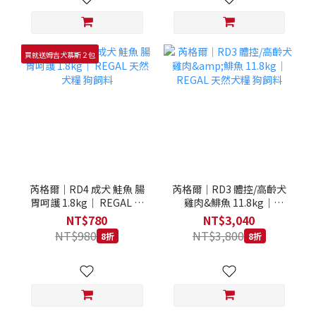
買就送姆吉犬慕斯２包
芮格爾｜RD4 成犬 鮭魚 腸
芮格爾｜RD3 體控/高齡犬
胃呵護 1.8kg｜ REGAL 天
雞肉&鯡魚 11.8kg｜
然犬糧 狗飼料
REGAL 天然犬糧 狗飼料
NT$780
NT$3,040
NT$980
NT$3,800
8折
8折