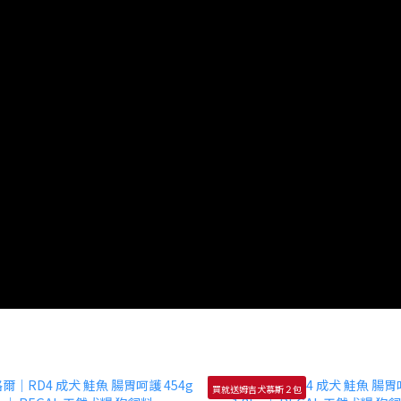
買就送姆吉犬慕斯２包