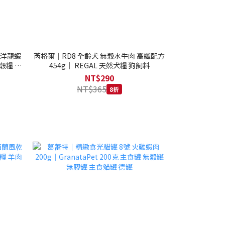
西洋龍蝦
芮格爾｜RD8 全齡犬 無榖水牛肉 高纖配方
穀糧 4.1
454g｜ REGAL 天然犬糧 狗飼料
NT$290
NT$365
8折