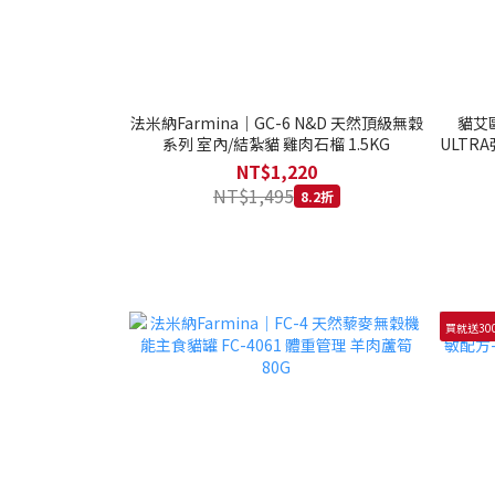
法米納Farmina｜GC-6 N&D 天然頂級無穀
貓艾歐
系列 室內/結紮貓 雞肉石榴 1.5KG
ULTRA
NT$1,220
NT$1,495
8.2折
買就送30