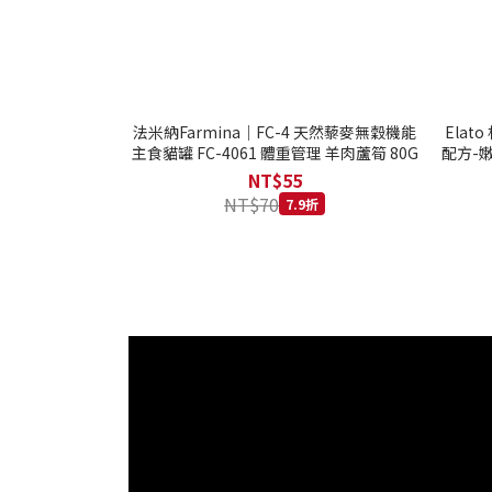
法米納Farmina｜FC-4 天然藜麥無穀機能
Ela
主食貓罐 FC-4061 體重管理 羊肉蘆筍 80G
配方-嫩
NT$55
NT$70
7.9折