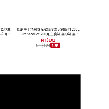
西蘭風乾主
葛蕾特｜精緻食光貓罐 8號 火雞蝦肉 200g
 羊肉 全
｜GranataPet 200克 主食罐 無穀罐 無膠
罐 主食貓罐 德罐
NT$101
NT$124
8.2折