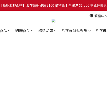
【新朋友見面禮】現在註冊即領 $100 購物金！全館滿 $1,500 享免運優惠 
網！8/5 起，官方網址（petzoo.com.tw）將正式切換至本網站。立即
網！8/5 起，官方網址（petzoo.com.tw）將正式切換至本網站。立即
繁體中
食品
貓咪食品
精選品牌
毛孩會員俱樂部
毛孩健