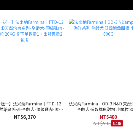
送一】法米納Farmina｜FTD-12
法米納Farmina｜OD-3 N&D 天
天然培育系列-全齡犬-頂級雞肉-潔牙
全齡犬 低穀鱈魚甜橙 小顆粒 80
20KG §下單數量1，出貨數量2包§
NT$6,370
NT$480
NT$595
8.1折