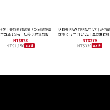
to 杜莎｜天然無榖貓糧-EC4成貓低敏
洛特夫 RAW TERNATIVE｜紐
羊野鹿 1.5kg｜杜莎 天然無榖貓糧
食糧 RT3 羊肉 142g｜風乾主食糧
系列 貓糧
齡犬 狗飼料
NT$978
NT$279
NT$1,150
NT$330
8.5折
8.5折