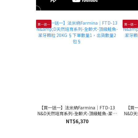
買一送一
買一送一
【買一送一】法米納Farmina｜FTD-13
【買一
N&D天然培育系列-全齡犬-頂級鮭魚-潔牙
N&D
顆粒 20KG §下單數量1，出貨數量2包§
顆粒 
NT$6,370