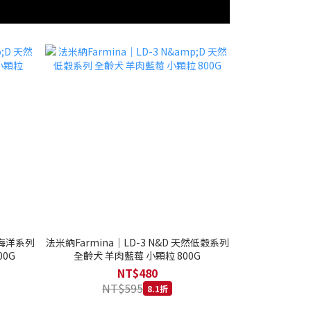
然海洋系列
法米納Farmina｜LD-3 N&D 天然低穀系列
0G
全齡犬 羊肉藍莓 小顆粒 800G
NT$480
NT$595
8.1折