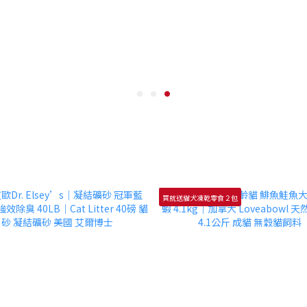
買就送貓犬凍乾零食２包