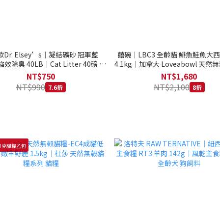
Dr. Elsey’s｜凝結礦砂 冠軍藍
囍碗｜LBC3 全齡貓 鯡魚鮭魚大
強效除臭 40LB｜Cat Litter 40磅 貓
4.1kg｜加拿大 Loveabowl 天然無
砂 凝結礦砂 美國 艾爾博士
公斤 成貓 無穀貓飼料
NT$750
NT$1,680
NT$990
NT$2,100
7.6折
8折
0克貓糧乙包