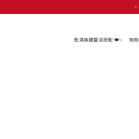
✨
🐾 歡迎來到 PETZOO 新官
🐾 歡迎來到 PETZOO 新官
乾濕換餵靈活搭配 🍽️✨
狗狗