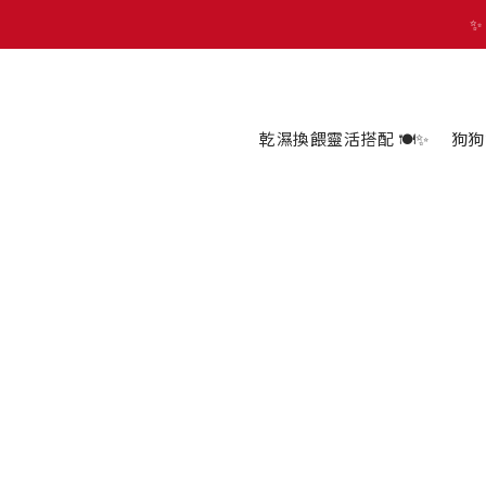
🐾 歡迎來到 PETZOO 新官
✨
🐾 歡迎來到 PETZOO 新官
乾濕換餵靈活搭配 🍽️✨
狗狗