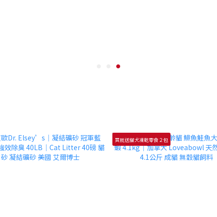
買就送貓犬凍乾零食２包