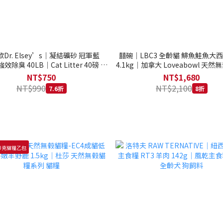
Dr. Elsey’s｜凝結礦砂 冠軍藍
囍碗｜LBC3 全齡貓 鯡魚鮭魚大
強效除臭 40LB｜Cat Litter 40磅 貓
4.1kg｜加拿大 Loveabowl 天然無
砂 凝結礦砂 美國 艾爾博士
公斤 成貓 無穀貓飼料
NT$750
NT$1,680
NT$990
NT$2,100
7.6折
8折
0克貓糧乙包