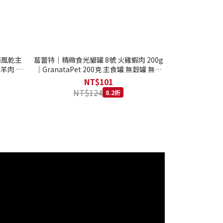
西蘭風乾主
葛蕾特｜精緻食光貓罐 8號 火雞蝦肉 200g
 羊肉 全
｜GranataPet 200克 主食罐 無穀罐 無膠
罐 主食貓罐 德罐
NT$101
NT$124
8.2折