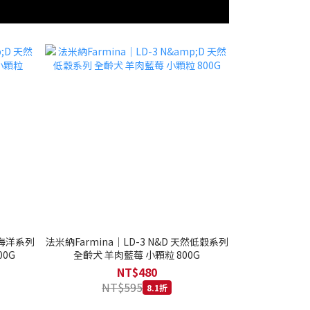
然海洋系列
法米納Farmina｜LD-3 N&D 天然低穀系列
0G
全齡犬 羊肉藍莓 小顆粒 800G
NT$480
NT$595
8.1折