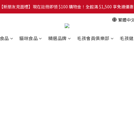
網！8/5 起，官方網址（petzoo.com.tw）將正式切換至本網站。立即
【新朋友見面禮】現在註冊即領 $100 購物金！全館滿 $1,500 享免運優惠 
繁體中
網！8/5 起，官方網址（petzoo.com.tw）將正式切換至本網站。立即
食品
貓咪食品
精選品牌
毛孩會員俱樂部
毛孩健