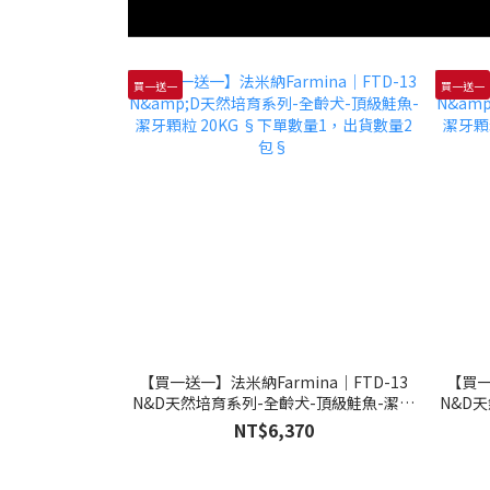
買一送一
買一送一
【買一送一】法米納Farmina｜FTD-13
【買一
N&D天然培育系列-全齡犬-頂級鮭魚-潔牙
N&D
顆粒 20KG §下單數量1，出貨數量2包§
顆粒 
NT$6,370