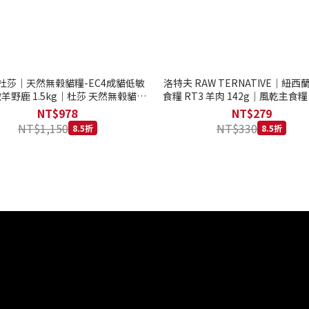
to 杜莎｜天然無榖貓糧-EC4成貓低敏
洛特夫 RAW TERNATIVE｜紐
羊野鹿 1.5kg｜杜莎 天然無榖貓糧
食糧 RT3 羊肉 142g｜風乾主食糧
系列 貓糧
齡犬 狗飼料
NT$978
NT$279
NT$1,150
NT$330
8.5折
8.5折