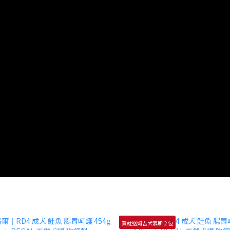
買就送姆吉犬慕斯２包