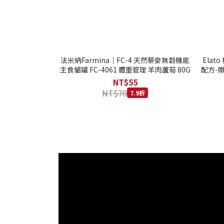
法米納Farmina｜FC-4 天然藜麥無穀機能
Ela
主食貓罐 FC-4061 體重管理 羊肉蘆筍 80G
配方-嫩
NT$55
NT$70
7.9折