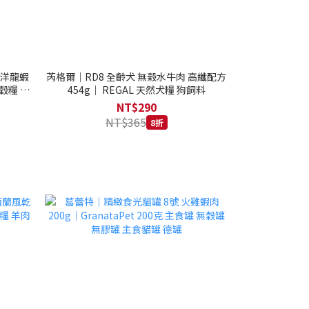
西洋龍蝦
芮格爾｜RD8 全齡犬 無榖水牛肉 高纖配方
穀糧 4.1
454g｜ REGAL 天然犬糧 狗飼料
NT$290
NT$365
8折