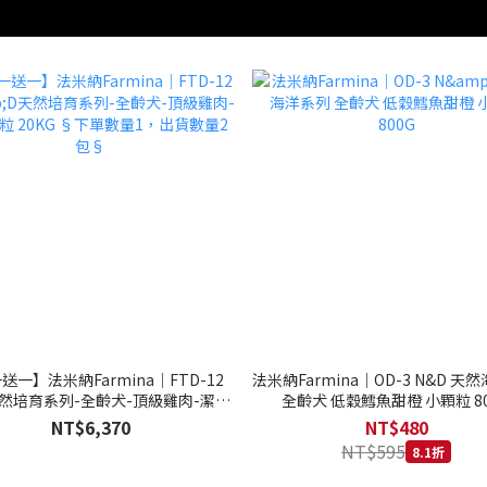
送一】法米納Farmina｜FTD-12
法米納Farmina｜OD-3 N&D 天
天然培育系列-全齡犬-頂級雞肉-潔牙
全齡犬 低穀鱈魚甜橙 小顆粒 80
20KG §下單數量1，出貨數量2包§
NT$6,370
NT$480
NT$595
8.1折