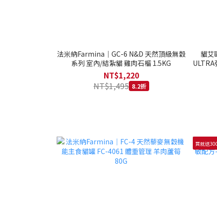
法米納Farmina｜GC-6 N&D 天然頂級無穀
貓艾歐
系列 室內/結紮貓 雞肉石榴 1.5KG
ULTRA
NT$1,220
NT$1,495
8.2折
買就送30