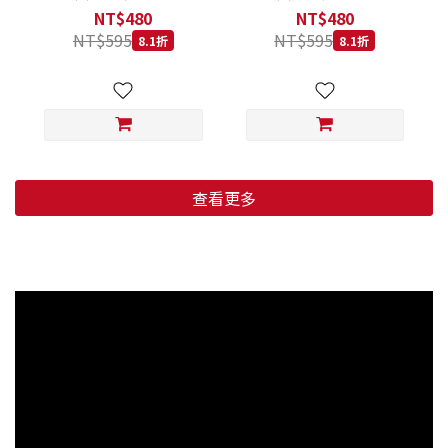
低穀鱈魚甜橙 小顆粒 800G
羊肉藍莓 小顆粒 800G
NT$480
NT$480
NT$595
NT$595
8.1折
8.1折
查看更多