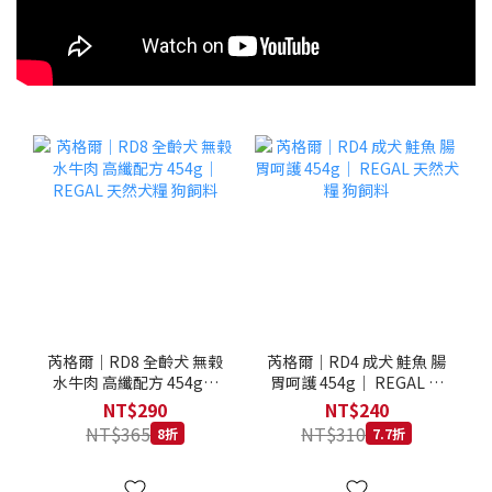
芮格爾｜RD8 全齡犬 無榖
芮格爾｜RD4 成犬 鮭魚 腸
水牛肉 高纖配方 454g｜
胃呵護 454g｜ REGAL 天
REGAL 天然犬糧 狗飼料
然犬糧 狗飼料
NT$290
NT$240
NT$365
NT$310
8折
7.7折