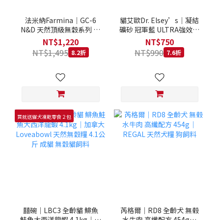
法米納Farmina｜GC-6
貓艾歐Dr. Elsey’s｜凝結
N&D 天然頂級無穀系列 室
礦砂 冠軍藍 ULTRA強效除
內/結紮貓 雞肉石榴 1.5KG
臭 40LB｜Cat Litter 40磅
NT$1,220
NT$750
貓砂 凝結礦砂 美國 艾爾博
NT$1,495
NT$990
8.2折
7.6折
士
買就送貓犬凍乾零食２包
囍碗｜LBC3 全齡貓 鯡魚
芮格爾｜RD8 全齡犬 無榖
鮭魚大西洋龍蝦 4.1kg｜加
水牛肉 高纖配方 454g｜