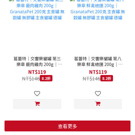
葛蕾特｜交響樂貓罐 第三
葛蕾特｜交響樂貓罐 第八
樂章 鹿肉雞肉 200g｜
樂章 鮮禽總匯 200g｜
GranataPet 200克 主食罐
GranataPet 200克 主食罐
NT$119
NT$119
無穀罐 無膠罐 主食貓罐 德
無穀罐 無膠罐 主食貓罐 德
NT$146
NT$146
8.2折
8.2折
罐
罐
查看更多