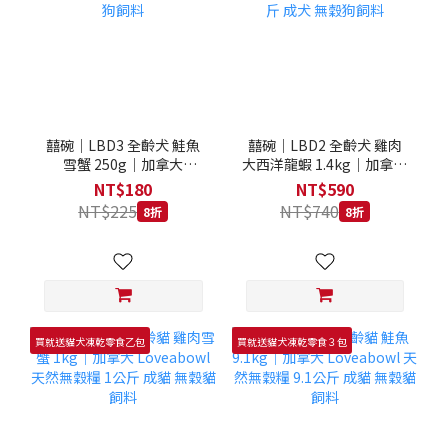
囍碗｜LBD3 全齡犬 鮭魚
囍碗｜LBD2 全齡犬 雞肉
雪蟹 250g｜加拿大
大西洋龍蝦 1.4kg｜加拿大
Loveabowl 天然無穀糧
Loveabowl 天然無穀糧
NT$180
NT$590
250克 成犬 無穀狗飼料
1.4公斤 成犬 無穀狗飼料
NT$225
NT$740
8折
8折
買就送貓犬凍乾零食乙包
買就送貓犬凍乾零食３包