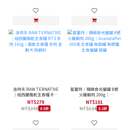
洛特夫 RAW TERNATIVE
葛蕾特｜精緻食光貓罐 8號
｜紐西蘭風乾主食糧 RT3
火雞蝦肉 200g｜
羊肉 142g｜風乾主食糧 羊
GranataPet 200克 主食罐
NT$279
NT$101
肉 全齡犬 狗飼料
無穀罐 無膠罐 主食貓罐 德
NT$330
NT$124
8.5折
8.2折
罐