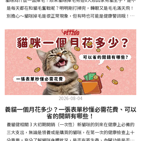
確認環境與生活作息：最近是否搬家、換貓砂、新成員加入？ 天氣
避免幼犬注意力分散。使用清晰一致的口令和手勢，成功時立即給
是每天都在和貓毛奮戰呢？明明剛打掃完，轉眼又是毛毛滿天飛！
是否有變化？ 飼主是否長時間外出？📌 貓咪拉肚子判斷步驟4：觀
予獎勵和讚美。記住，重複是學習的關鍵，每天多次短時間練習效
別擔心～貓咪掉毛是很正常現象，但有時也可能是健康警訊哦！以
察貓咪的精神與食慾：貓咪精神好嗎？、食慾是否正常？，可先觀
果最佳。調整日常行為除了基本指令，幼犬還需學習生活禮儀。如
下是常見的六大掉毛原因和實用改善妙招，讓毛孩健康、家裡乾淨
察 1~2 天，調整飲食、補充水分。如果貓咪 不吃不喝、 嗜睡、體重
廁訓練是優先項目—建立固定的如廁時間和地點，當幼犬正確如廁
兩全其美！貓咪掉毛原因1. 皮膚問題貓咪皮膚問題是造成掉毛的常
下降，表示身體狀況不佳，應儘快就醫！📌 貓咪拉肚子判斷步驟5：
時立即獎勵。另外要處理的常見問題包括咬人、啃咬家具和亂叫。
見兇手！皮膚發炎、感染或是長期搔癢，都會讓貓咪的毛髮失去健
檢查是否需要帶去看獸醫 如果拉肚子 1~2 次但精神好、食慾正常，
每當出現不當行為，給予適當替代品（如咬玩具代替咬手），並在
康光澤並大量脫落。常見的皮膚問題包括皮膚黴菌、細菌感染、疥
可以先觀察，如果腹瀉超過 48 小時或水狀腹瀉 + 嗜睡、食慾下降、
幼犬選擇正確行為時獎勵，這比責罵更有效。社交化訓練 兩個月大
癬蟲等寄生蟲，甚至是皮膚過度乾燥。如果發現貓咪皮膚有紅腫、
嘔吐 應立即就醫。 透過這 5 個步驟，你可以快速判斷貓咪拉肚子的
的幼犬正處於社會化黃金期，這階段的經驗將深刻影響未來性格。
結痂、脫屑或異常氣味，同時伴隨掉毛，建議盡快帶牠看獸醫哦！
原因與嚴重程度，確保毛孩的腸胃健康！如果不確定情況，還是建
安排幼犬接觸不同人類（包括兒童、戴眼鏡的人、使用拐杖的人
貓咪掉毛原因2. 過敏誰說只有人類會過敏？貓咪也會！貓咪可能對
議讓獸醫檢查，才能安心哦！🐾💖4種高風險群貓咪拉肚子要小心高
等）、各種動物、交通工具和環境聲音。起初保持在安全、受控的
環境中的塵蟎、花粉、清潔劑，甚至是食物中的某些成分產生過敏
風險貓咪包含：幼貓、老貓、懷孕貓、有慢性疾病貓，這些貓咪在
情境中，逐漸增加複雜度。每次正面社交體驗後給予獎勵，建立幼
反應。過敏症狀不只是打噴嚏、流眼淚，還會引起皮膚搔癢和掉毛
身體狀況出現警訊時要特別注意，如拉肚子次數超過2次以上，就建
犬對新事物的積極態度。進階技巧強化 基礎訓練穩固後，可以進入
問題。特別是食物過敏，更是常被忽略的掉毛元兇！如果貓咪經常
議直接尋求獸醫協助。2要訣判斷貓咪拉肚子要不要看醫生 高風險貓
更複雜的技巧訓練。這包括遠距離控制、不同干擾下的指令遵從、
2026-08-04
抓癢或舔舐特定部位，同時伴隨掉毛，很可能是過敏在作怪呢！貓
咪拉肚子次數超過2次以上，就建議直接尋求獸醫協助。正常且健康
多步驟動作等。使用延遲獎勵技巧，讓幼犬學會即使沒有立即獎勵
養貓一個月花多少？一張表單秒懂必需花費、可以
咪掉毛原因3. 營養不足貓咪的毛髮健康與營養息息相關！當貓咪飲
的貓咪，如拉肚子超過2-3天，建議直接尋求獸醫師協助。並記得提
也能保持良好行為。引入不同環境中的訓練，如公園、寵物店等，
省的開銷有哪些！
食中缺乏必要的蛋白質、脂肪酸（尤其是Omega-3和Omega-
供觀察紀錄給予獸醫師進行專業判斷。貓咪拉肚子但精神很好？如
幫助幼犬在各種情境下都能聽從指令。維持良好習慣 成功的訓練不
養貓健相關 3 大初期開銷（一次性）新貓咪的到來在健康上必備的
6）、維生素或礦物質時，毛髮就會變得乾燥、脆弱，容易斷裂脫
果飼主有發現貓咪拉肚子的情形，但貓咪的精神很好。有可能與飲
是一次性的，而是需要持續維護。即使幼犬已經掌握所有技能，也
三大支出，無論是領養或是購買的貓咪，在第一次的健康檢查上十
落。長期餵食低品質或不均衡的貓糧，可能使貓咪營養不良，進而
食方便相關，回想是否進食新的食物，或是正進行飼料更換的過
要定期複習，防止行為退化。將訓練融入日常生活，如出門前的
分重要。充分了解貓咪身體狀況，是否有寄生蟲、內臟功能是否健