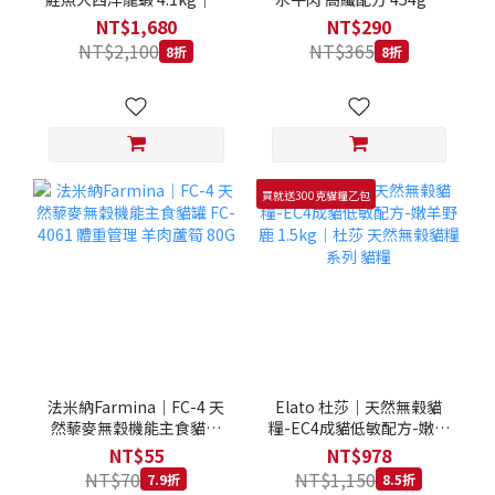
拿大 Loveabowl 天然無穀
REGAL 天然犬糧 狗飼料
NT$1,680
NT$290
糧 4.1公斤 成貓 無穀貓飼
NT$2,100
NT$365
8折
8折
料
買就送300克貓糧乙包
法米納Farmina｜FC-4 天
Elato 杜莎｜天然無榖貓
然藜麥無穀機能主食貓罐
糧-EC4成貓低敏配方-嫩羊
FC-4061 體重管理 羊肉蘆
野鹿 1.5kg｜杜莎 天然無
NT$55
NT$978
筍 80G
榖貓糧系列 貓糧
NT$70
NT$1,150
7.9折
8.5折