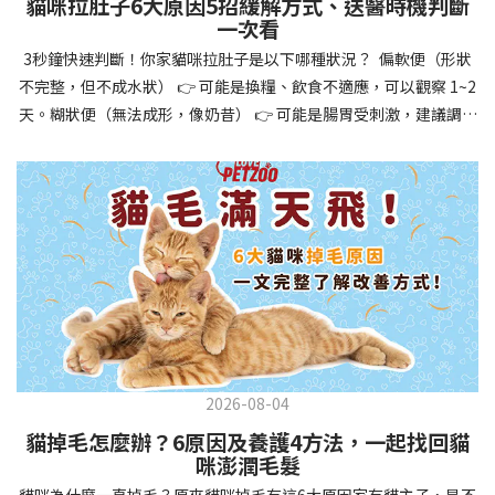
貓咪拉肚子6大原因5招緩解方式、送醫時機判斷
讓牠們學會如何與其他狗狗、動物和人類和平相處，減少恐懼或攻
一次看
擊行為。這種適應能力使幼犬未來能從容面對獸醫檢查、美容
3秒鐘快速判斷！你家貓咪拉肚子是以下哪種狀況？ 偏軟便（形狀
salon、寄宿或旅行等各種情境，大大提升生活品質。 訓練幼犬不只
不完整，但不成水狀） 👉 可能是換糧、飲食不適應，可以觀察 1~2
是教會指令，更是塑造性格和習慣的過程！ 透過耐心且一致的訓
天。糊狀便（無法成形，像奶昔） 👉 可能是腸胃受刺激，建議調整
練，你不僅能擁有一隻聽話的好狗狗，更能建立起相互尊重的終身
飲食、補充益生菌。水狀便（完全液體） 👉 可能是腸胃炎或感染，
伙伴關係。記住，現在投入的每一分鐘訓練，都將在未來十幾年的
若超過 24 小時沒改善，建議就醫。血便（帶血絲或黑色糞便） 👉
相處中獲得回報狗狗訓練指南，六步驟培養幼犬開始幼犬訓練時，
可能是嚴重腸胃問題，應立即帶去獸醫院！想知道貓咪拉肚子的真
系統性的方法能帶來最佳效果。從信任建立到習慣養成，每個階段
正原因，只要透過 5 個簡單步驟，就能判斷問題嚴重性，決定是否
都至關重要，缺一不可。良好的訓練應循序漸進，把握幼犬成長敏
需要就醫！接下來我們一起來看看該怎麼做吧！🐾 貓咪拉肚子怎麼
感期，以積極正向的方式引導。遵循這六個步驟，即使是第一次養
辦？5步驟判斷貓咪拉肚子是否需要馬上看醫生貓咪拉肚子的因素與
狗的新手，也能輕鬆將調皮的小狗訓練成聽話的好夥伴！建立信任
許多原因有關，更換食物、誤食異物或不乾淨的東西、寄生蟲、其
基礎 幼犬訓練的第一步不是教指令，而是建立信任。剛到新家的幼
他疾病。 5 步驟判斷貓咪拉肚子原因，要不要看醫生？當貓咪拉肚
犬可能感到緊張不安，給予適當空間適應環境很重要。用溫柔的聲
子時，不用慌張！透過以下 5 個步驟，就能快速判斷原因，並決定
音交談，提供安全舒適的窩，維持規律的餵食和如廁時間，讓幼犬
是否需要帶去獸醫院。📌 貓咪拉肚子判斷步驟1：觀察糞便的狀態：
感到安心。輕輕撫摸、溫柔擁抱，每天安排固定玩耍時間，這些都
2026-08-04
糞便質地是關鍵！不同形態代表不同的腸胃狀況📌 貓咪拉肚子判斷
能幫助建立初步的依附關係。教導基礎指令 當幼犬適應新環境並信
貓掉毛怎麼辦？6原因及養護4方法，一起找回貓
步驟2：回想最近的飲食變化：有沒有突然換飼料或罐頭？ 有沒有吃
任你後，可開始教導基本指令。從簡單的「坐下」開始，再逐步學
咪澎潤毛髮
到新零食或人類食物？ 是否誤食異物？📌 貓咪拉肚子判斷步驟3：
習「趴下」、「等待」和「過來」。每次訓練保持在5-10分鐘內，
貓咪為什麼一直掉毛？原來貓咪掉毛有這6大原因家有貓主子，是不