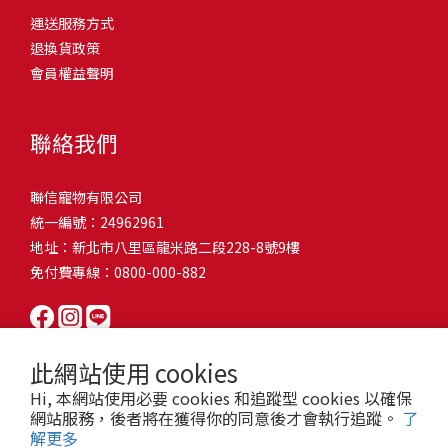
問題，才能避免小問題變大病！貓掉毛嚴重怎麼辦？4重點從日常生
有很大的關聯！冬天太冷，腸胃蠕動變慢，容易消化不良；夏天太
和獨立能力。 幼犬訓練常見問題Q1: 幾個月大的幼犬最適合開始訓
運送服務方式
的紙箱。建議一開始可以購買單價較低的入門款，觀察一下貓咪的
活中輕鬆改善看到滿屋子的貓毛是不是很抓狂？別擔心！其實只要
熱，水分流失快，腸道可能變得敏感，導致糞便變軟或拉稀。如果
練？A: 訓練可從幼犬到家首日開始（約8-10週大）。3-16週是社會
退換貨政策
使用狀況，再考慮購買「豪宅」！ 項目費用用品貓碗$300貓窩
透過一些簡單的日常照護方式，就能有效減少貓咪掉毛情況。從梳
換季時沒有適當調整環境，貓咪的腸胃就可能跟著「鬧脾氣」。冬
化黃金期，每次訓練控制在5-10分鐘內。Q2: 幼犬如廁訓練需要多久
會員權益聲明
$500貓跳台$1,500貓砂盆$500貓抓板$300外出籠$1,000一次性養貓
毛、洗澡到增加互動和營養調整，這些小撇步不僅能幫助貓咪維持
天注意保暖，提供暖墊、厚毯，避免冷風直吹。夏天補充水分，可
才能成功？A: 通常需要4-6個月，小型犬可能較慢。關鍵是固定時間
用品相關花費1：貓碗貓咪進食的物品，挑選上可偏向貓碗+有碗架
健康的皮毛，也能讓家裡的貓毛困擾大大減少！跟著以下重點一起
以加點湯罐、鮮食湯水，讓貓咪願意多喝水。避免冷熱交替太快，
帶出門，並立即獎勵正確行為。Q3: 幼犬亂咬家具怎麼辦？A: 提供專
的，可減少貓咪進食時的負擔。一次性養貓用品相關花費2：貓窩貓
行動吧！ 預防貓掉毛方法1：勤勞梳毛養貓必備神器就是各種梳子
像是開冷氣又突然關掉，容易讓貓咪腸胃受影響。重點提醒：換季
聯絡我們
屬啃咬玩具作替代品，發現不當啃咬時堅定說「不」，並引導至適
咪是非常需要安全感的動物，可以準備一個專屬他的「寶座」，當
啦！勤勞梳毛是最直接有效的掉毛控制方法。定期梳理可以幫貓咪
時，記得關心貓咪的腸胃狀況，適當調整環境，幫助毛孩適應！ 貓
合的玩具。確保足夠運動減少無聊行為。Q4: 如何阻止幼犬在家中亂
貓咪感到緊張或焦慮時可進到他的安全區域。一次性養貓用品相關
清除鬆動的死毛，減少牠們自行舔毛時吞入的毛球量，更能預防毛
咪拉肚子原因4. 寄生蟲或疾病感染貓咪如果持續拉肚子，甚至糞便
尿尿？A: 建立固定如廁時間表，成功時立即獎勵。限制活動範圍並
聯信寵物有限公司
花費3：貓跳台貓咪雖然不需要外出進行放電，但在家中還是需要擺
髮打結和皮膚問題。建議週期：短毛貓每週梳1-2次，長毛貓則建議
有血絲、異味特別重，那就要小心可能是 寄生蟲感染（如蛔蟲、鈎
密切監督。意外發生時不責罵，使用專用除臭劑徹底清理。Q5: 幼犬
統一編號：24962961
放高度適合的貓跳台提供貓咪玩耍，貓跳台與貓窩相同，能給予貓
2-3天梳一次。挑選合適的梳具也很重要，可以準備橡膠刷、鬃毛刷
蟲、球蟲）或腸胃炎、腸道疾病。這類情況會影響營養吸收，長期
一直吠叫怎麼辦？A: 找出原因（尋求注意力、警戒、焦慮）。訓練
地址：新北市八里區龍米路二段228-8號9樓
咪對於環境的安全感。一次性養貓用品相關花費4：貓砂盆貓咪排泄
或專用脫毛梳，依照毛質選擇。記得將梳毛變成愉快的日常儀式，
下來甚至可能造成貓咪消瘦、免疫力下降。定期驅蟲（幼貓建議每
「安靜」指令，停止吠叫時獎勵。避免對吠叫作出反應，確保充分
免付費專線：0800-000-882
用品，可選擇合適貓咪體型大小，不宜過小。一次性養貓用品相關
不僅能增加你們的互動時間，也讓貓咪享受被梳理的舒適感！預防
月一次，成貓每 3~6 個月一次）。觀察貓咪精神狀態，如果還伴隨
運動減少過度精力。Q6: 幼犬訓練中可以使用懲罰嗎？A: 不建議。正
花費5：貓抓板貓咪會有磨爪的習慣，為了我們的沙發或是地毯著
貓掉毛方法2：定期洗澡「貓咪會自己清潔，不需要洗澡」這個想法
嘔吐、食慾下降，務必儘早就醫。重點提醒：如果貓咪拉肚子超過 2
向獎勵比懲罰更有效且健康。懲罰可能導致恐懼或攻擊行為，破壞
想，需要準備一個能夠讓牠們放肆磨爪的貓抓板。一次性養貓用品
其實不完全正確哦！適當的洗澡能幫助貓咪清除死毛和皮屑，減少
天，或糞便異常，應立即帶去獸醫院檢查！ 貓咪拉肚子原因5. 情緒
信任關係。專注獎勵好行為，重新引導不良行為。Q7: 幼犬害怕其他
相關花費6：外出籠雖然貓咪平常不會外出，但當有美容或醫療需求
過敏原，特別是對長毛貓或油性皮膚的貓咪更有幫助。但注意，洗
壓力影響腸胃壓力不只影響人類，也會影響貓咪的腸胃！過度緊
狗狗怎麼辦？A: 循序漸進社交化，從友善成犬開始。不強迫互動，
此網站使用 cookies
時，外出籠就非常重要，平常也可以適度讓貓咪適應外出籠，避免
澡頻率不宜過高，一般室內貓咪1-3個月洗一次就足夠，過度洗澡反
張、焦慮、驚嚇（如煙火聲、大聲喧嘩），都可能讓貓咪拉肚子。
正面經驗後給予獎勵。考慮參加專業幼犬社交課程。Q8: 幼犬分離焦
Hi, 本網站使用必要 cookies 和追蹤型 cookies 以確保
緊急情況時，貓咪過度抗拒。總結來說貓咪在健康及用品的一次性
而會造成皮膚乾燥。選擇專為貓咪設計的溫和洗毛精，洗後一定要
尤其是個性敏感的貓咪，對變化的適應力比較低，壓力一大，腸胃
慮要如何處理？A: 練習短暫分離，逐漸延長。離開和返家時保持低
網站服務，後者將在獲得你的同意後才會執行追蹤。
了
費用大約落在 $ 7900~ $ 11600不等。雖說金額看起來不少，但以上
完全吹乾，避免濕毛造成皮膚問題。如果貓咪特別害怕洗澡，可以
就先「罷工」。減少壓力來源，盡量讓貓咪的作息固定。給貓咪陪
解更多
調。提供能分散注意力的玩具，建立可預測的離家儀式。每隻幼犬