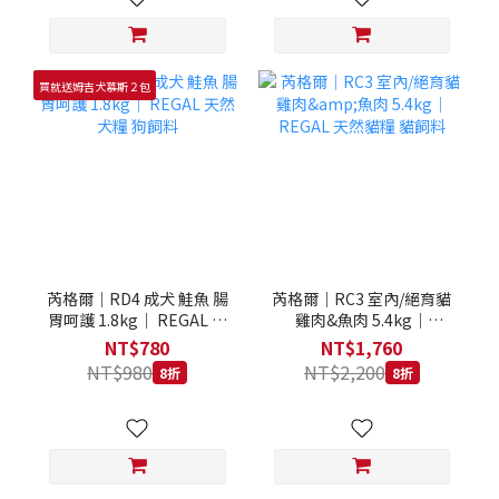
買就送姆吉犬慕斯２包
芮格爾｜RD4 成犬 鮭魚 腸
芮格爾｜RC3 室內/絕育貓
胃呵護 1.8kg｜ REGAL 天
雞肉&魚肉 5.4kg｜
然犬糧 狗飼料
REGAL 天然貓糧 貓飼料
NT$780
NT$1,760
NT$980
NT$2,200
8折
8折