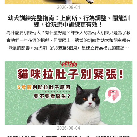
2026-08-04
幼犬訓練完整指南：上廁所、行為調整、關籠訓
練，從玩樂中訓練更有效！
為什麼要訓練幼犬？有什麼好處？許多人認為幼犬訓練只是為了教
會牠們一些花俏的把戲，但實際上，適當的訓練對幼犬和飼主都有
深遠的影響。幼犬期（約8週至6個月）是建立行為模式的關鍵時
期，這階段的訓練能奠定終身良好習慣的基礎，預防未來可能出現
的行為問題，並建立人犬間的健康關係。 建立安全健康的生活環境
透過基礎訓練，幼犬能學會家居規則，避免危險行為和破壞家具。
像是「不」和「放下」等指令可以阻止幼犬咬電線或誤食有害物
質，有效降低居家意外風險。規律的如廁訓練則能養成良好衛生習
慣，讓家中環境保持乾淨舒適。增強溝通與信任關係訓練過程就像
建立一種共同語言，幫助你和幼犬更好地理解彼此。當幼犬學會回
應你的指令，不只增加了互動機會，也建立了主人作為領導者的地
位。正向獎勵式訓練更能培養幼犬對你的信任感，強化情感連結，
創造更和諧的相處模式。培養社交技能與適應能力及早接觸各種環
2026-08-04
境和刺激，能幫助幼犬成長為自信穩定的成犬。適當的社會化訓練