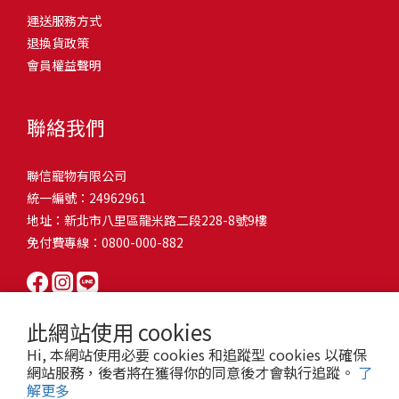
問題，才能避免小問題變大病！貓掉毛嚴重怎麼辦？4重點從日常生
有很大的關聯！冬天太冷，腸胃蠕動變慢，容易消化不良；夏天太
和獨立能力。 幼犬訓練常見問題Q1: 幾個月大的幼犬最適合開始訓
運送服務方式
的紙箱。建議一開始可以購買單價較低的入門款，觀察一下貓咪的
活中輕鬆改善看到滿屋子的貓毛是不是很抓狂？別擔心！其實只要
熱，水分流失快，腸道可能變得敏感，導致糞便變軟或拉稀。如果
練？A: 訓練可從幼犬到家首日開始（約8-10週大）。3-16週是社會
退換貨政策
使用狀況，再考慮購買「豪宅」！ 項目費用用品貓碗$300貓窩
透過一些簡單的日常照護方式，就能有效減少貓咪掉毛情況。從梳
換季時沒有適當調整環境，貓咪的腸胃就可能跟著「鬧脾氣」。冬
化黃金期，每次訓練控制在5-10分鐘內。Q2: 幼犬如廁訓練需要多久
會員權益聲明
$500貓跳台$1,500貓砂盆$500貓抓板$300外出籠$1,000一次性養貓
毛、洗澡到增加互動和營養調整，這些小撇步不僅能幫助貓咪維持
天注意保暖，提供暖墊、厚毯，避免冷風直吹。夏天補充水分，可
才能成功？A: 通常需要4-6個月，小型犬可能較慢。關鍵是固定時間
用品相關花費1：貓碗貓咪進食的物品，挑選上可偏向貓碗+有碗架
健康的皮毛，也能讓家裡的貓毛困擾大大減少！跟著以下重點一起
以加點湯罐、鮮食湯水，讓貓咪願意多喝水。避免冷熱交替太快，
帶出門，並立即獎勵正確行為。Q3: 幼犬亂咬家具怎麼辦？A: 提供專
的，可減少貓咪進食時的負擔。一次性養貓用品相關花費2：貓窩貓
行動吧！ 預防貓掉毛方法1：勤勞梳毛養貓必備神器就是各種梳子
像是開冷氣又突然關掉，容易讓貓咪腸胃受影響。重點提醒：換季
聯絡我們
屬啃咬玩具作替代品，發現不當啃咬時堅定說「不」，並引導至適
咪是非常需要安全感的動物，可以準備一個專屬他的「寶座」，當
啦！勤勞梳毛是最直接有效的掉毛控制方法。定期梳理可以幫貓咪
時，記得關心貓咪的腸胃狀況，適當調整環境，幫助毛孩適應！ 貓
合的玩具。確保足夠運動減少無聊行為。Q4: 如何阻止幼犬在家中亂
貓咪感到緊張或焦慮時可進到他的安全區域。一次性養貓用品相關
清除鬆動的死毛，減少牠們自行舔毛時吞入的毛球量，更能預防毛
咪拉肚子原因4. 寄生蟲或疾病感染貓咪如果持續拉肚子，甚至糞便
尿尿？A: 建立固定如廁時間表，成功時立即獎勵。限制活動範圍並
聯信寵物有限公司
花費3：貓跳台貓咪雖然不需要外出進行放電，但在家中還是需要擺
髮打結和皮膚問題。建議週期：短毛貓每週梳1-2次，長毛貓則建議
有血絲、異味特別重，那就要小心可能是 寄生蟲感染（如蛔蟲、鈎
密切監督。意外發生時不責罵，使用專用除臭劑徹底清理。Q5: 幼犬
統一編號：24962961
放高度適合的貓跳台提供貓咪玩耍，貓跳台與貓窩相同，能給予貓
2-3天梳一次。挑選合適的梳具也很重要，可以準備橡膠刷、鬃毛刷
蟲、球蟲）或腸胃炎、腸道疾病。這類情況會影響營養吸收，長期
一直吠叫怎麼辦？A: 找出原因（尋求注意力、警戒、焦慮）。訓練
地址：新北市八里區龍米路二段228-8號9樓
咪對於環境的安全感。一次性養貓用品相關花費4：貓砂盆貓咪排泄
或專用脫毛梳，依照毛質選擇。記得將梳毛變成愉快的日常儀式，
下來甚至可能造成貓咪消瘦、免疫力下降。定期驅蟲（幼貓建議每
「安靜」指令，停止吠叫時獎勵。避免對吠叫作出反應，確保充分
免付費專線：0800-000-882
用品，可選擇合適貓咪體型大小，不宜過小。一次性養貓用品相關
不僅能增加你們的互動時間，也讓貓咪享受被梳理的舒適感！預防
月一次，成貓每 3~6 個月一次）。觀察貓咪精神狀態，如果還伴隨
運動減少過度精力。Q6: 幼犬訓練中可以使用懲罰嗎？A: 不建議。正
花費5：貓抓板貓咪會有磨爪的習慣，為了我們的沙發或是地毯著
貓掉毛方法2：定期洗澡「貓咪會自己清潔，不需要洗澡」這個想法
嘔吐、食慾下降，務必儘早就醫。重點提醒：如果貓咪拉肚子超過 2
向獎勵比懲罰更有效且健康。懲罰可能導致恐懼或攻擊行為，破壞
想，需要準備一個能夠讓牠們放肆磨爪的貓抓板。一次性養貓用品
其實不完全正確哦！適當的洗澡能幫助貓咪清除死毛和皮屑，減少
天，或糞便異常，應立即帶去獸醫院檢查！ 貓咪拉肚子原因5. 情緒
信任關係。專注獎勵好行為，重新引導不良行為。Q7: 幼犬害怕其他
相關花費6：外出籠雖然貓咪平常不會外出，但當有美容或醫療需求
過敏原，特別是對長毛貓或油性皮膚的貓咪更有幫助。但注意，洗
壓力影響腸胃壓力不只影響人類，也會影響貓咪的腸胃！過度緊
狗狗怎麼辦？A: 循序漸進社交化，從友善成犬開始。不強迫互動，
此網站使用 cookies
時，外出籠就非常重要，平常也可以適度讓貓咪適應外出籠，避免
澡頻率不宜過高，一般室內貓咪1-3個月洗一次就足夠，過度洗澡反
張、焦慮、驚嚇（如煙火聲、大聲喧嘩），都可能讓貓咪拉肚子。
正面經驗後給予獎勵。考慮參加專業幼犬社交課程。Q8: 幼犬分離焦
Hi, 本網站使用必要 cookies 和追蹤型 cookies 以確保
緊急情況時，貓咪過度抗拒。總結來說貓咪在健康及用品的一次性
而會造成皮膚乾燥。選擇專為貓咪設計的溫和洗毛精，洗後一定要
尤其是個性敏感的貓咪，對變化的適應力比較低，壓力一大，腸胃
慮要如何處理？A: 練習短暫分離，逐漸延長。離開和返家時保持低
網站服務，後者將在獲得你的同意後才會執行追蹤。
了
費用大約落在 $ 7900~ $ 11600不等。雖說金額看起來不少，但以上
完全吹乾，避免濕毛造成皮膚問題。如果貓咪特別害怕洗澡，可以
就先「罷工」。減少壓力來源，盡量讓貓咪的作息固定。給貓咪陪
解更多
調。提供能分散注意力的玩具，建立可預測的離家儀式。每隻幼犬