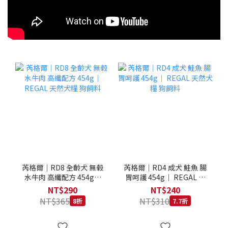
芮格爾｜RD8 全齡犬 無榖
芮格爾｜RD4 成犬 鮭魚 腸
水牛肉 高纖配方 454g｜
胃呵護 454g｜ REGAL 天
REGAL 天然犬糧 狗飼料
然犬糧 狗飼料
NT$290
NT$240
NT$365
NT$310
8折
7.7折