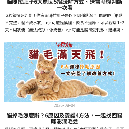
貓咪拉肚子6大原因5招緩解方式、送醫時機判斷
讓牠們學會如何與其他狗狗、動物和人類和平相處，減少恐懼或攻
一次看
擊行為。這種適應能力使幼犬未來能從容面對獸醫檢查、美容
3秒鐘快速判斷！你家貓咪拉肚子是以下哪種狀況？ 偏軟便（形狀
salon、寄宿或旅行等各種情境，大大提升生活品質。 訓練幼犬不只
不完整，但不成水狀） 👉 可能是換糧、飲食不適應，可以觀察 1~2
是教會指令，更是塑造性格和習慣的過程！ 透過耐心且一致的訓
天。糊狀便（無法成形，像奶昔） 👉 可能是腸胃受刺激，建議調整
練，你不僅能擁有一隻聽話的好狗狗，更能建立起相互尊重的終身
飲食、補充益生菌。水狀便（完全液體） 👉 可能是腸胃炎或感染，
伙伴關係。記住，現在投入的每一分鐘訓練，都將在未來十幾年的
若超過 24 小時沒改善，建議就醫。血便（帶血絲或黑色糞便） 👉
相處中獲得回報狗狗訓練指南，六步驟培養幼犬開始幼犬訓練時，
可能是嚴重腸胃問題，應立即帶去獸醫院！想知道貓咪拉肚子的真
系統性的方法能帶來最佳效果。從信任建立到習慣養成，每個階段
正原因，只要透過 5 個簡單步驟，就能判斷問題嚴重性，決定是否
都至關重要，缺一不可。良好的訓練應循序漸進，把握幼犬成長敏
需要就醫！接下來我們一起來看看該怎麼做吧！🐾 貓咪拉肚子怎麼
感期，以積極正向的方式引導。遵循這六個步驟，即使是第一次養
辦？5步驟判斷貓咪拉肚子是否需要馬上看醫生貓咪拉肚子的因素與
狗的新手，也能輕鬆將調皮的小狗訓練成聽話的好夥伴！建立信任
許多原因有關，更換食物、誤食異物或不乾淨的東西、寄生蟲、其
基礎 幼犬訓練的第一步不是教指令，而是建立信任。剛到新家的幼
他疾病。 5 步驟判斷貓咪拉肚子原因，要不要看醫生？當貓咪拉肚
犬可能感到緊張不安，給予適當空間適應環境很重要。用溫柔的聲
子時，不用慌張！透過以下 5 個步驟，就能快速判斷原因，並決定
音交談，提供安全舒適的窩，維持規律的餵食和如廁時間，讓幼犬
是否需要帶去獸醫院。📌 貓咪拉肚子判斷步驟1：觀察糞便的狀態：
感到安心。輕輕撫摸、溫柔擁抱，每天安排固定玩耍時間，這些都
2026-08-04
糞便質地是關鍵！不同形態代表不同的腸胃狀況📌 貓咪拉肚子判斷
能幫助建立初步的依附關係。教導基礎指令 當幼犬適應新環境並信
貓掉毛怎麼辦？6原因及養護4方法，一起找回貓
步驟2：回想最近的飲食變化：有沒有突然換飼料或罐頭？ 有沒有吃
任你後，可開始教導基本指令。從簡單的「坐下」開始，再逐步學
咪澎潤毛髮
到新零食或人類食物？ 是否誤食異物？📌 貓咪拉肚子判斷步驟3：
習「趴下」、「等待」和「過來」。每次訓練保持在5-10分鐘內，
貓咪為什麼一直掉毛？原來貓咪掉毛有這6大原因家有貓主子，是不