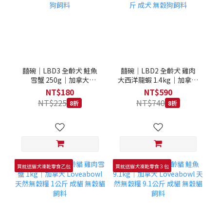
囍碗｜LBD3 全齡犬 鮭魚
囍碗｜LBD2 全齡犬 雞肉
雪蟹 250g｜加拿大
大西洋龍蝦 1.4kg｜加拿大
Loveabowl 天然無穀糧
Loveabowl 天然無穀糧
NT$180
NT$590
250克 成犬 無穀狗飼料
1.4公斤 成犬 無穀狗飼料
NT$225
NT$740
8折
8折
買就送貓犬凍乾零食乙包
買就送貓犬凍乾零食３包