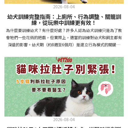
2026-08-04
幼犬訓練完整指南：上廁所、行為調整、關籠訓
練，從玩樂中訓練更有效！
為什麼要訓練幼犬？有什麼好處？許多人認為幼犬訓練只是為了教
會牠們一些花俏的把戲，但實際上，適當的訓練對幼犬和飼主都有
深遠的影響。幼犬期（約8週至6個月）是建立行為模式的關鍵時
期，這階段的訓練能奠定終身良好習慣的基礎，預防未來可能出現
的行為問題，並建立人犬間的健康關係。 建立安全健康的生活環境
透過基礎訓練，幼犬能學會家居規則，避免危險行為和破壞家具。
像是「不」和「放下」等指令可以阻止幼犬咬電線或誤食有害物
質，有效降低居家意外風險。規律的如廁訓練則能養成良好衛生習
慣，讓家中環境保持乾淨舒適。增強溝通與信任關係訓練過程就像
建立一種共同語言，幫助你和幼犬更好地理解彼此。當幼犬學會回
應你的指令，不只增加了互動機會，也建立了主人作為領導者的地
位。正向獎勵式訓練更能培養幼犬對你的信任感，強化情感連結，
創造更和諧的相處模式。培養社交技能與適應能力及早接觸各種環
2026-08-04
境和刺激，能幫助幼犬成長為自信穩定的成犬。適當的社會化訓練