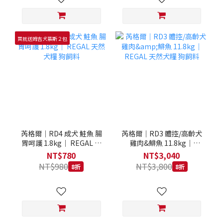
買就送姆吉犬慕斯２包
芮格爾｜RD4 成犬 鮭魚 腸
芮格爾｜RD3 體控/高齡犬
胃呵護 1.8kg｜ REGAL 天
雞肉&鯡魚 11.8kg｜
然犬糧 狗飼料
REGAL 天然犬糧 狗飼料
NT$780
NT$3,040
NT$980
NT$3,800
8折
8折