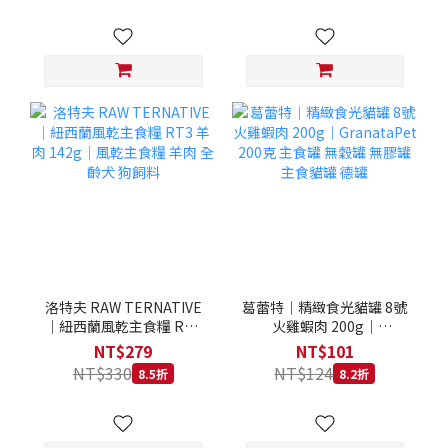
洛特夫 RAW TERNATIVE
葛蕾特｜精緻食光貓罐 8號
｜紐西蘭風乾主食糧 RT3
火雞蝦肉 200g｜
羊肉 142g｜風乾主食糧 羊
GranataPet 200克 主食罐
NT$279
NT$101
肉 全齡犬 狗飼料
無穀罐 無膠罐 主食貓罐 德
NT$330
NT$124
8.5折
8.2折
罐