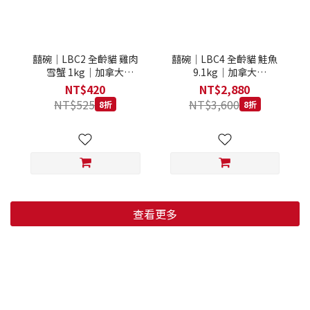
囍碗｜LBC2 全齡貓 雞肉
囍碗｜LBC4 全齡貓 鮭魚
雪蟹 1kg｜加拿大
9.1kg｜加拿大
Loveabowl 天然無穀糧 1
Loveabowl 天然無穀糧
NT$420
NT$2,880
公斤 成貓 無穀貓飼料
9.1公斤 成貓 無穀貓飼料
NT$525
NT$3,600
8折
8折
查看更多