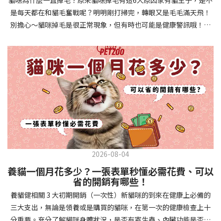
確認環境與生活作息：最近是否搬家、換貓砂、新成員加入？ 天氣
避免幼犬注意力分散。使用清晰一致的口令和手勢，成功時立即給
是每天都在和貓毛奮戰呢？明明剛打掃完，轉眼又是毛毛滿天飛！
是否有變化？ 飼主是否長時間外出？📌 貓咪拉肚子判斷步驟4：觀
予獎勵和讚美。記住，重複是學習的關鍵，每天多次短時間練習效
別擔心～貓咪掉毛是很正常現象，但有時也可能是健康警訊哦！以
察貓咪的精神與食慾：貓咪精神好嗎？、食慾是否正常？，可先觀
果最佳。調整日常行為除了基本指令，幼犬還需學習生活禮儀。如
下是常見的六大掉毛原因和實用改善妙招，讓毛孩健康、家裡乾淨
察 1~2 天，調整飲食、補充水分。如果貓咪 不吃不喝、 嗜睡、體重
廁訓練是優先項目—建立固定的如廁時間和地點，當幼犬正確如廁
兩全其美！貓咪掉毛原因1. 皮膚問題貓咪皮膚問題是造成掉毛的常
下降，表示身體狀況不佳，應儘快就醫！📌 貓咪拉肚子判斷步驟5：
時立即獎勵。另外要處理的常見問題包括咬人、啃咬家具和亂叫。
見兇手！皮膚發炎、感染或是長期搔癢，都會讓貓咪的毛髮失去健
檢查是否需要帶去看獸醫 如果拉肚子 1~2 次但精神好、食慾正常，
每當出現不當行為，給予適當替代品（如咬玩具代替咬手），並在
康光澤並大量脫落。常見的皮膚問題包括皮膚黴菌、細菌感染、疥
可以先觀察，如果腹瀉超過 48 小時或水狀腹瀉 + 嗜睡、食慾下降、
幼犬選擇正確行為時獎勵，這比責罵更有效。社交化訓練 兩個月大
癬蟲等寄生蟲，甚至是皮膚過度乾燥。如果發現貓咪皮膚有紅腫、
嘔吐 應立即就醫。 透過這 5 個步驟，你可以快速判斷貓咪拉肚子的
的幼犬正處於社會化黃金期，這階段的經驗將深刻影響未來性格。
結痂、脫屑或異常氣味，同時伴隨掉毛，建議盡快帶牠看獸醫哦！
原因與嚴重程度，確保毛孩的腸胃健康！如果不確定情況，還是建
安排幼犬接觸不同人類（包括兒童、戴眼鏡的人、使用拐杖的人
貓咪掉毛原因2. 過敏誰說只有人類會過敏？貓咪也會！貓咪可能對
議讓獸醫檢查，才能安心哦！🐾💖4種高風險群貓咪拉肚子要小心高
等）、各種動物、交通工具和環境聲音。起初保持在安全、受控的
環境中的塵蟎、花粉、清潔劑，甚至是食物中的某些成分產生過敏
風險貓咪包含：幼貓、老貓、懷孕貓、有慢性疾病貓，這些貓咪在
情境中，逐漸增加複雜度。每次正面社交體驗後給予獎勵，建立幼
反應。過敏症狀不只是打噴嚏、流眼淚，還會引起皮膚搔癢和掉毛
身體狀況出現警訊時要特別注意，如拉肚子次數超過2次以上，就建
犬對新事物的積極態度。進階技巧強化 基礎訓練穩固後，可以進入
問題。特別是食物過敏，更是常被忽略的掉毛元兇！如果貓咪經常
議直接尋求獸醫協助。2要訣判斷貓咪拉肚子要不要看醫生 高風險貓
更複雜的技巧訓練。這包括遠距離控制、不同干擾下的指令遵從、
2026-08-04
抓癢或舔舐特定部位，同時伴隨掉毛，很可能是過敏在作怪呢！貓
咪拉肚子次數超過2次以上，就建議直接尋求獸醫協助。正常且健康
多步驟動作等。使用延遲獎勵技巧，讓幼犬學會即使沒有立即獎勵
養貓一個月花多少？一張表單秒懂必需花費、可以
咪掉毛原因3. 營養不足貓咪的毛髮健康與營養息息相關！當貓咪飲
的貓咪，如拉肚子超過2-3天，建議直接尋求獸醫師協助。並記得提
也能保持良好行為。引入不同環境中的訓練，如公園、寵物店等，
省的開銷有哪些！
食中缺乏必要的蛋白質、脂肪酸（尤其是Omega-3和Omega-
供觀察紀錄給予獸醫師進行專業判斷。貓咪拉肚子但精神很好？如
幫助幼犬在各種情境下都能聽從指令。維持良好習慣 成功的訓練不
養貓健相關 3 大初期開銷（一次性）新貓咪的到來在健康上必備的
6）、維生素或礦物質時，毛髮就會變得乾燥、脆弱，容易斷裂脫
果飼主有發現貓咪拉肚子的情形，但貓咪的精神很好。有可能與飲
是一次性的，而是需要持續維護。即使幼犬已經掌握所有技能，也
三大支出，無論是領養或是購買的貓咪，在第一次的健康檢查上十
落。長期餵食低品質或不均衡的貓糧，可能使貓咪營養不良，進而
食方便相關，回想是否進食新的食物，或是正進行飼料更換的過
要定期複習，防止行為退化。將訓練融入日常生活，如出門前的
分重要。充分了解貓咪身體狀況，是否有寄生蟲、內臟功能是否健