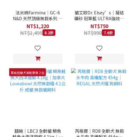
法米納Farmina｜GC-6
貓艾歐Dr. Elsey’s｜凝結
N&D 天然頂級無穀系列 室
礦砂 冠軍藍 ULTRA強效除
內/結紮貓 雞肉石榴 1.5KG
臭 40LB｜Cat Litter 40磅
NT$1,220
NT$750
貓砂 凝結礦砂 美國 艾爾博
NT$1,495
NT$990
8.2折
7.6折
士
買就送貓犬凍乾零食２包
囍碗｜LBC3 全齡貓 鯡魚
芮格爾｜RD8 全齡犬 無榖
鮭魚大西洋龍蝦 4.1kg｜加
水牛肉 高纖配方 454g｜