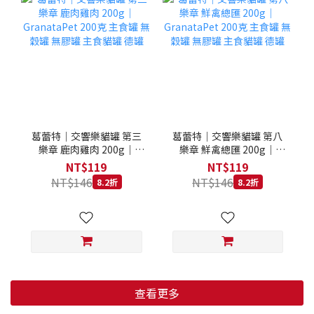
葛蕾特｜交響樂貓罐 第三
葛蕾特｜交響樂貓罐 第八
樂章 鹿肉雞肉 200g｜
樂章 鮮禽總匯 200g｜
GranataPet 200克 主食罐
GranataPet 200克 主食罐
NT$119
NT$119
無穀罐 無膠罐 主食貓罐 德
無穀罐 無膠罐 主食貓罐 德
NT$146
NT$146
8.2折
8.2折
罐
罐
查看更多