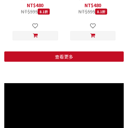
低穀鱈魚甜橙 小顆粒 800G
羊肉藍莓 小顆粒 800G
NT$480
NT$480
NT$595
NT$595
8.1折
8.1折
查看更多