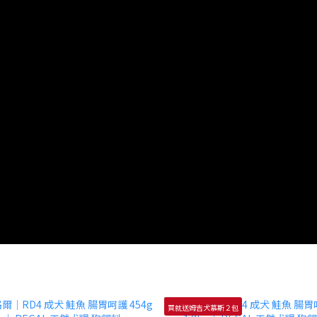
買就送姆吉犬慕斯２包