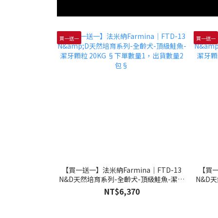
買一送一
買一送一
【買一送一】法米納Farmina｜FTD-13
【買一
N&D天然培育系列-全齡犬-頂級鮭魚-潔牙
N&D
顆粒 20KG §下單數量1，出貨數量2包§
顆粒 
NT$6,370