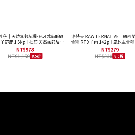
to 杜莎｜天然無榖貓糧-EC4成貓低敏
洛特夫 RAW TERNATIVE｜紐
羊野鹿 1.5kg｜杜莎 天然無榖貓糧
食糧 RT3 羊肉 142g｜風乾主食糧
系列 貓糧
齡犬 狗飼料
NT$978
NT$279
NT$1,150
NT$330
8.5折
8.5折