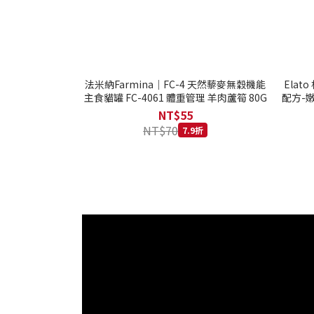
法米納Farmina｜FC-4 天然藜麥無穀機能
Ela
主食貓罐 FC-4061 體重管理 羊肉蘆筍 80G
配方-嫩
NT$55
NT$70
7.9折