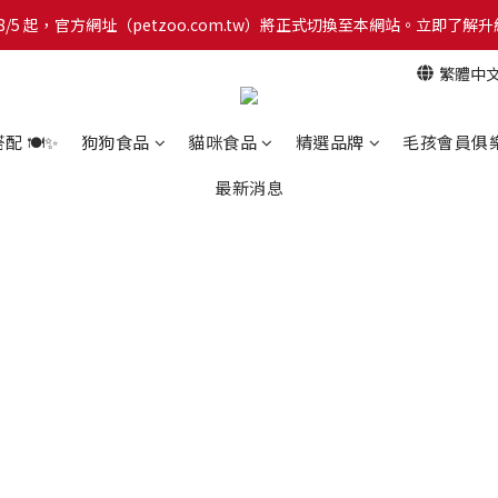
網！8/5 起，官方網址（petzoo.com.tw）將正式切換至本網站。立即
網！8/5 起，官方網址（petzoo.com.tw）將正式切換至本網站。立即
繁體中
【新朋友見面禮】現在註冊即領 $100 購物金！全館滿 $1,500 享免運優惠 
網！8/5 起，官方網址（petzoo.com.tw）將正式切換至本網站。立即
 🍽️✨
狗狗食品
貓咪食品
精選品牌
毛孩會員俱
最新消息