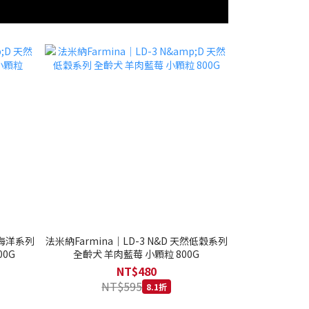
然海洋系列
法米納Farmina｜LD-3 N&D 天然低穀系列
0G
全齡犬 羊肉藍莓 小顆粒 800G
NT$480
NT$595
8.1折