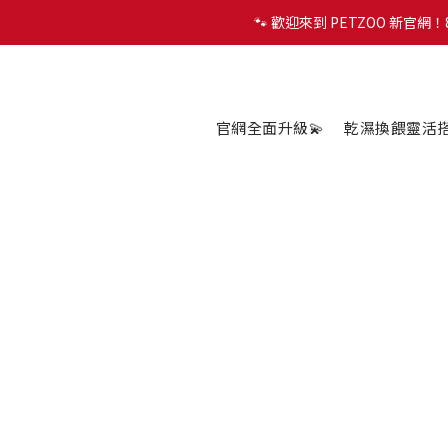
🐾 歡迎來到 PETZOO 新官
🐾 歡迎來到 PETZOO 新官
✨
🐾 歡迎來到 PETZOO 新官
官網全面升級💫
乾濕換餵靈活搭配