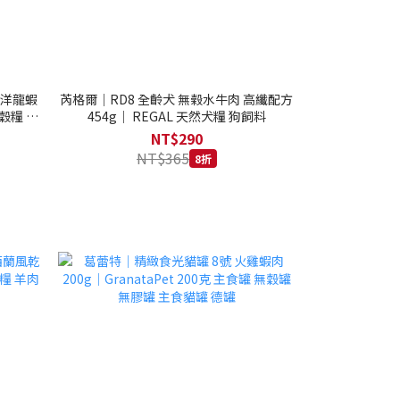
西洋龍蝦
芮格爾｜RD8 全齡犬 無榖水牛肉 高纖配方
穀糧 4.1
454g｜ REGAL 天然犬糧 狗飼料
NT$290
NT$365
8折