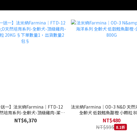
送一】法米納Farmina｜FTD-12
法米納Farmina｜OD-3 N&D 天
天然培育系列-全齡犬-頂級雞肉-潔牙
全齡犬 低穀鱈魚甜橙 小顆粒 80
20KG §下單數量1，出貨數量2包§
NT$6,370
NT$480
NT$595
8.1折