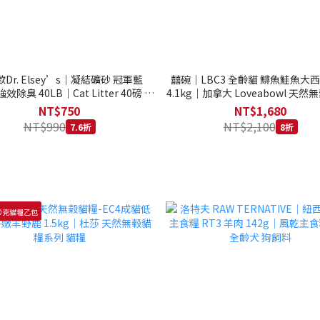
Dr. Elsey’s｜凝結礦砂 冠軍藍
囍碗｜LBC3 全齡貓 鯡魚鮭魚大
強效除臭 40LB｜Cat Litter 40磅 貓
4.1kg｜加拿大 Loveabowl 天然無
砂 凝結礦砂 美國 艾爾博士
公斤 成貓 無穀貓飼料
NT$750
NT$1,680
NT$990
NT$2,100
7.6折
8折
0克貓糧乙包