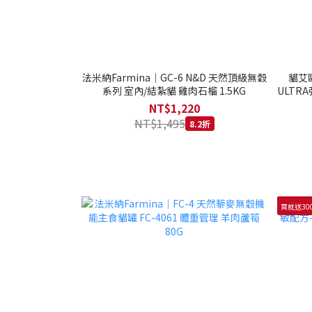
法米納Farmina｜GC-6 N&D 天然頂級無穀
貓艾歐
系列 室內/結紮貓 雞肉石榴 1.5KG
ULTRA
NT$1,220
NT$1,495
8.2折
買就送30