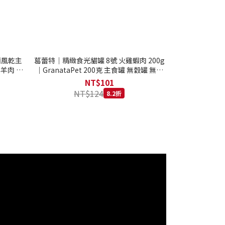
西蘭風乾主
葛蕾特｜精緻食光貓罐 8號 火雞蝦肉 200g
 羊肉 全
｜GranataPet 200克 主食罐 無穀罐 無膠
罐 主食貓罐 德罐
NT$101
NT$124
8.2折