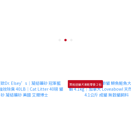
買就送貓犬凍乾零食２包