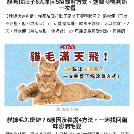
貓咪拉肚子6大原因5招緩解方式、送醫時機判斷
讓牠們學會如何與其他狗狗、動物和人類和平相處，減少恐懼或攻
一次看
擊行為。這種適應能力使幼犬未來能從容面對獸醫檢查、美容
3秒鐘快速判斷！你家貓咪拉肚子是以下哪種狀況？ 偏軟便（形狀
salon、寄宿或旅行等各種情境，大大提升生活品質。 訓練幼犬不只
不完整，但不成水狀） 👉 可能是換糧、飲食不適應，可以觀察 1~2
是教會指令，更是塑造性格和習慣的過程！ 透過耐心且一致的訓
天。糊狀便（無法成形，像奶昔） 👉 可能是腸胃受刺激，建議調整
練，你不僅能擁有一隻聽話的好狗狗，更能建立起相互尊重的終身
飲食、補充益生菌。水狀便（完全液體） 👉 可能是腸胃炎或感染，
伙伴關係。記住，現在投入的每一分鐘訓練，都將在未來十幾年的
若超過 24 小時沒改善，建議就醫。血便（帶血絲或黑色糞便） 👉
相處中獲得回報狗狗訓練指南，六步驟培養幼犬開始幼犬訓練時，
可能是嚴重腸胃問題，應立即帶去獸醫院！想知道貓咪拉肚子的真
系統性的方法能帶來最佳效果。從信任建立到習慣養成，每個階段
正原因，只要透過 5 個簡單步驟，就能判斷問題嚴重性，決定是否
都至關重要，缺一不可。良好的訓練應循序漸進，把握幼犬成長敏
需要就醫！接下來我們一起來看看該怎麼做吧！🐾 貓咪拉肚子怎麼
感期，以積極正向的方式引導。遵循這六個步驟，即使是第一次養
辦？5步驟判斷貓咪拉肚子是否需要馬上看醫生貓咪拉肚子的因素與
狗的新手，也能輕鬆將調皮的小狗訓練成聽話的好夥伴！建立信任
許多原因有關，更換食物、誤食異物或不乾淨的東西、寄生蟲、其
基礎 幼犬訓練的第一步不是教指令，而是建立信任。剛到新家的幼
他疾病。 5 步驟判斷貓咪拉肚子原因，要不要看醫生？當貓咪拉肚
犬可能感到緊張不安，給予適當空間適應環境很重要。用溫柔的聲
子時，不用慌張！透過以下 5 個步驟，就能快速判斷原因，並決定
音交談，提供安全舒適的窩，維持規律的餵食和如廁時間，讓幼犬
是否需要帶去獸醫院。📌 貓咪拉肚子判斷步驟1：觀察糞便的狀態：
感到安心。輕輕撫摸、溫柔擁抱，每天安排固定玩耍時間，這些都
2026-08-04
糞便質地是關鍵！不同形態代表不同的腸胃狀況📌 貓咪拉肚子判斷
能幫助建立初步的依附關係。教導基礎指令 當幼犬適應新環境並信
貓掉毛怎麼辦？6原因及養護4方法，一起找回貓
步驟2：回想最近的飲食變化：有沒有突然換飼料或罐頭？ 有沒有吃
任你後，可開始教導基本指令。從簡單的「坐下」開始，再逐步學
咪澎潤毛髮
到新零食或人類食物？ 是否誤食異物？📌 貓咪拉肚子判斷步驟3：
習「趴下」、「等待」和「過來」。每次訓練保持在5-10分鐘內，
貓咪為什麼一直掉毛？原來貓咪掉毛有這6大原因家有貓主子，是不