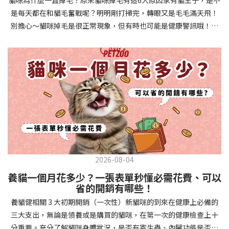
確認環境與生活作息：最近是否搬家、換貓砂、新成員加入？ 天氣
避免幼犬注意力分散。使用清晰一致的口令和手勢，成功時立即給
是每天都在和貓毛奮戰呢？明明剛打掃完，轉眼又是毛毛滿天飛！
是否有變化？ 飼主是否長時間外出？📌 貓咪拉肚子判斷步驟4：觀
予獎勵和讚美。記住，重複是學習的關鍵，每天多次短時間練習效
別擔心～貓咪掉毛是很正常現象，但有時也可能是健康警訊哦！以
察貓咪的精神與食慾：貓咪精神好嗎？、食慾是否正常？，可先觀
果最佳。調整日常行為除了基本指令，幼犬還需學習生活禮儀。如
下是常見的六大掉毛原因和實用改善妙招，讓毛孩健康、家裡乾淨
察 1~2 天，調整飲食、補充水分。如果貓咪 不吃不喝、 嗜睡、體重
廁訓練是優先項目—建立固定的如廁時間和地點，當幼犬正確如廁
兩全其美！貓咪掉毛原因1. 皮膚問題貓咪皮膚問題是造成掉毛的常
下降，表示身體狀況不佳，應儘快就醫！📌 貓咪拉肚子判斷步驟5：
時立即獎勵。另外要處理的常見問題包括咬人、啃咬家具和亂叫。
見兇手！皮膚發炎、感染或是長期搔癢，都會讓貓咪的毛髮失去健
檢查是否需要帶去看獸醫 如果拉肚子 1~2 次但精神好、食慾正常，
每當出現不當行為，給予適當替代品（如咬玩具代替咬手），並在
康光澤並大量脫落。常見的皮膚問題包括皮膚黴菌、細菌感染、疥
可以先觀察，如果腹瀉超過 48 小時或水狀腹瀉 + 嗜睡、食慾下降、
幼犬選擇正確行為時獎勵，這比責罵更有效。社交化訓練 兩個月大
癬蟲等寄生蟲，甚至是皮膚過度乾燥。如果發現貓咪皮膚有紅腫、
嘔吐 應立即就醫。 透過這 5 個步驟，你可以快速判斷貓咪拉肚子的
的幼犬正處於社會化黃金期，這階段的經驗將深刻影響未來性格。
結痂、脫屑或異常氣味，同時伴隨掉毛，建議盡快帶牠看獸醫哦！
原因與嚴重程度，確保毛孩的腸胃健康！如果不確定情況，還是建
安排幼犬接觸不同人類（包括兒童、戴眼鏡的人、使用拐杖的人
貓咪掉毛原因2. 過敏誰說只有人類會過敏？貓咪也會！貓咪可能對
議讓獸醫檢查，才能安心哦！🐾💖4種高風險群貓咪拉肚子要小心高
等）、各種動物、交通工具和環境聲音。起初保持在安全、受控的
環境中的塵蟎、花粉、清潔劑，甚至是食物中的某些成分產生過敏
風險貓咪包含：幼貓、老貓、懷孕貓、有慢性疾病貓，這些貓咪在
情境中，逐漸增加複雜度。每次正面社交體驗後給予獎勵，建立幼
反應。過敏症狀不只是打噴嚏、流眼淚，還會引起皮膚搔癢和掉毛
身體狀況出現警訊時要特別注意，如拉肚子次數超過2次以上，就建
犬對新事物的積極態度。進階技巧強化 基礎訓練穩固後，可以進入
問題。特別是食物過敏，更是常被忽略的掉毛元兇！如果貓咪經常
議直接尋求獸醫協助。2要訣判斷貓咪拉肚子要不要看醫生 高風險貓
更複雜的技巧訓練。這包括遠距離控制、不同干擾下的指令遵從、
2026-08-04
抓癢或舔舐特定部位，同時伴隨掉毛，很可能是過敏在作怪呢！貓
咪拉肚子次數超過2次以上，就建議直接尋求獸醫協助。正常且健康
多步驟動作等。使用延遲獎勵技巧，讓幼犬學會即使沒有立即獎勵
養貓一個月花多少？一張表單秒懂必需花費、可以
咪掉毛原因3. 營養不足貓咪的毛髮健康與營養息息相關！當貓咪飲
的貓咪，如拉肚子超過2-3天，建議直接尋求獸醫師協助。並記得提
也能保持良好行為。引入不同環境中的訓練，如公園、寵物店等，
省的開銷有哪些！
食中缺乏必要的蛋白質、脂肪酸（尤其是Omega-3和Omega-
供觀察紀錄給予獸醫師進行專業判斷。貓咪拉肚子但精神很好？如
幫助幼犬在各種情境下都能聽從指令。維持良好習慣 成功的訓練不
養貓健相關 3 大初期開銷（一次性）新貓咪的到來在健康上必備的
6）、維生素或礦物質時，毛髮就會變得乾燥、脆弱，容易斷裂脫
果飼主有發現貓咪拉肚子的情形，但貓咪的精神很好。有可能與飲
是一次性的，而是需要持續維護。即使幼犬已經掌握所有技能，也
三大支出，無論是領養或是購買的貓咪，在第一次的健康檢查上十
落。長期餵食低品質或不均衡的貓糧，可能使貓咪營養不良，進而
食方便相關，回想是否進食新的食物，或是正進行飼料更換的過
要定期複習，防止行為退化。將訓練融入日常生活，如出門前的
分重要。充分了解貓咪身體狀況，是否有寄生蟲、內臟功能是否健