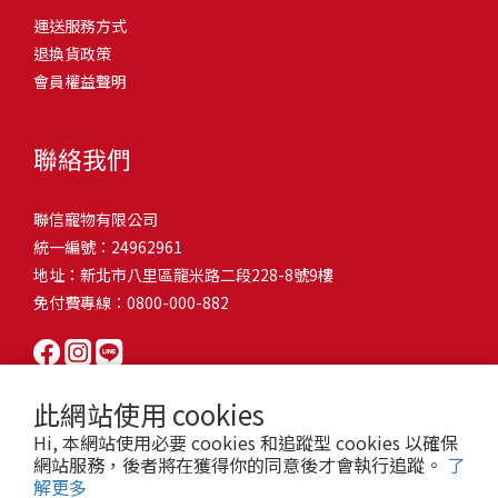
問題，才能避免小問題變大病！貓掉毛嚴重怎麼辦？4重點從日常生
有很大的關聯！冬天太冷，腸胃蠕動變慢，容易消化不良；夏天太
和獨立能力。 幼犬訓練常見問題Q1: 幾個月大的幼犬最適合開始訓
運送服務方式
的紙箱。建議一開始可以購買單價較低的入門款，觀察一下貓咪的
活中輕鬆改善看到滿屋子的貓毛是不是很抓狂？別擔心！其實只要
熱，水分流失快，腸道可能變得敏感，導致糞便變軟或拉稀。如果
練？A: 訓練可從幼犬到家首日開始（約8-10週大）。3-16週是社會
退換貨政策
使用狀況，再考慮購買「豪宅」！ 項目費用用品貓碗$300貓窩
透過一些簡單的日常照護方式，就能有效減少貓咪掉毛情況。從梳
換季時沒有適當調整環境，貓咪的腸胃就可能跟著「鬧脾氣」。冬
化黃金期，每次訓練控制在5-10分鐘內。Q2: 幼犬如廁訓練需要多久
會員權益聲明
$500貓跳台$1,500貓砂盆$500貓抓板$300外出籠$1,000一次性養貓
毛、洗澡到增加互動和營養調整，這些小撇步不僅能幫助貓咪維持
天注意保暖，提供暖墊、厚毯，避免冷風直吹。夏天補充水分，可
才能成功？A: 通常需要4-6個月，小型犬可能較慢。關鍵是固定時間
用品相關花費1：貓碗貓咪進食的物品，挑選上可偏向貓碗+有碗架
健康的皮毛，也能讓家裡的貓毛困擾大大減少！跟著以下重點一起
以加點湯罐、鮮食湯水，讓貓咪願意多喝水。避免冷熱交替太快，
帶出門，並立即獎勵正確行為。Q3: 幼犬亂咬家具怎麼辦？A: 提供專
的，可減少貓咪進食時的負擔。一次性養貓用品相關花費2：貓窩貓
行動吧！ 預防貓掉毛方法1：勤勞梳毛養貓必備神器就是各種梳子
像是開冷氣又突然關掉，容易讓貓咪腸胃受影響。重點提醒：換季
聯絡我們
屬啃咬玩具作替代品，發現不當啃咬時堅定說「不」，並引導至適
咪是非常需要安全感的動物，可以準備一個專屬他的「寶座」，當
啦！勤勞梳毛是最直接有效的掉毛控制方法。定期梳理可以幫貓咪
時，記得關心貓咪的腸胃狀況，適當調整環境，幫助毛孩適應！ 貓
合的玩具。確保足夠運動減少無聊行為。Q4: 如何阻止幼犬在家中亂
貓咪感到緊張或焦慮時可進到他的安全區域。一次性養貓用品相關
清除鬆動的死毛，減少牠們自行舔毛時吞入的毛球量，更能預防毛
咪拉肚子原因4. 寄生蟲或疾病感染貓咪如果持續拉肚子，甚至糞便
尿尿？A: 建立固定如廁時間表，成功時立即獎勵。限制活動範圍並
聯信寵物有限公司
花費3：貓跳台貓咪雖然不需要外出進行放電，但在家中還是需要擺
髮打結和皮膚問題。建議週期：短毛貓每週梳1-2次，長毛貓則建議
有血絲、異味特別重，那就要小心可能是 寄生蟲感染（如蛔蟲、鈎
密切監督。意外發生時不責罵，使用專用除臭劑徹底清理。Q5: 幼犬
統一編號：24962961
放高度適合的貓跳台提供貓咪玩耍，貓跳台與貓窩相同，能給予貓
2-3天梳一次。挑選合適的梳具也很重要，可以準備橡膠刷、鬃毛刷
蟲、球蟲）或腸胃炎、腸道疾病。這類情況會影響營養吸收，長期
一直吠叫怎麼辦？A: 找出原因（尋求注意力、警戒、焦慮）。訓練
地址：新北市八里區龍米路二段228-8號9樓
咪對於環境的安全感。一次性養貓用品相關花費4：貓砂盆貓咪排泄
或專用脫毛梳，依照毛質選擇。記得將梳毛變成愉快的日常儀式，
下來甚至可能造成貓咪消瘦、免疫力下降。定期驅蟲（幼貓建議每
「安靜」指令，停止吠叫時獎勵。避免對吠叫作出反應，確保充分
免付費專線：0800-000-882
用品，可選擇合適貓咪體型大小，不宜過小。一次性養貓用品相關
不僅能增加你們的互動時間，也讓貓咪享受被梳理的舒適感！預防
月一次，成貓每 3~6 個月一次）。觀察貓咪精神狀態，如果還伴隨
運動減少過度精力。Q6: 幼犬訓練中可以使用懲罰嗎？A: 不建議。正
花費5：貓抓板貓咪會有磨爪的習慣，為了我們的沙發或是地毯著
貓掉毛方法2：定期洗澡「貓咪會自己清潔，不需要洗澡」這個想法
嘔吐、食慾下降，務必儘早就醫。重點提醒：如果貓咪拉肚子超過 2
向獎勵比懲罰更有效且健康。懲罰可能導致恐懼或攻擊行為，破壞
想，需要準備一個能夠讓牠們放肆磨爪的貓抓板。一次性養貓用品
其實不完全正確哦！適當的洗澡能幫助貓咪清除死毛和皮屑，減少
天，或糞便異常，應立即帶去獸醫院檢查！ 貓咪拉肚子原因5. 情緒
信任關係。專注獎勵好行為，重新引導不良行為。Q7: 幼犬害怕其他
相關花費6：外出籠雖然貓咪平常不會外出，但當有美容或醫療需求
過敏原，特別是對長毛貓或油性皮膚的貓咪更有幫助。但注意，洗
壓力影響腸胃壓力不只影響人類，也會影響貓咪的腸胃！過度緊
狗狗怎麼辦？A: 循序漸進社交化，從友善成犬開始。不強迫互動，
此網站使用 cookies
時，外出籠就非常重要，平常也可以適度讓貓咪適應外出籠，避免
澡頻率不宜過高，一般室內貓咪1-3個月洗一次就足夠，過度洗澡反
張、焦慮、驚嚇（如煙火聲、大聲喧嘩），都可能讓貓咪拉肚子。
正面經驗後給予獎勵。考慮參加專業幼犬社交課程。Q8: 幼犬分離焦
Hi, 本網站使用必要 cookies 和追蹤型 cookies 以確保
緊急情況時，貓咪過度抗拒。總結來說貓咪在健康及用品的一次性
而會造成皮膚乾燥。選擇專為貓咪設計的溫和洗毛精，洗後一定要
尤其是個性敏感的貓咪，對變化的適應力比較低，壓力一大，腸胃
慮要如何處理？A: 練習短暫分離，逐漸延長。離開和返家時保持低
網站服務，後者將在獲得你的同意後才會執行追蹤。
了
費用大約落在 $ 7900~ $ 11600不等。雖說金額看起來不少，但以上
完全吹乾，避免濕毛造成皮膚問題。如果貓咪特別害怕洗澡，可以
就先「罷工」。減少壓力來源，盡量讓貓咪的作息固定。給貓咪陪
解更多
調。提供能分散注意力的玩具，建立可預測的離家儀式。每隻幼犬