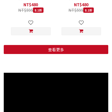
低穀鱈魚甜橙 小顆粒 800G
羊肉藍莓 小顆粒 800G
NT$480
NT$480
NT$595
NT$595
8.1折
8.1折
查看更多