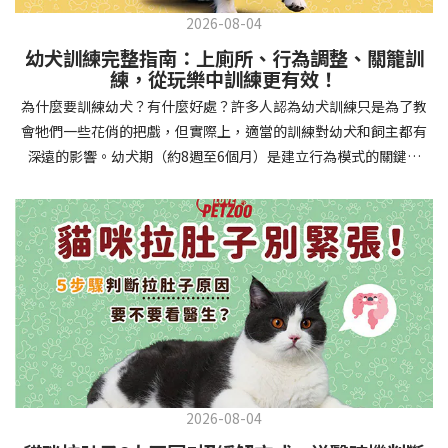
2026-08-04
幼犬訓練完整指南：上廁所、行為調整、關籠訓
練，從玩樂中訓練更有效！
為什麼要訓練幼犬？有什麼好處？許多人認為幼犬訓練只是為了教
會牠們一些花俏的把戲，但實際上，適當的訓練對幼犬和飼主都有
深遠的影響。幼犬期（約8週至6個月）是建立行為模式的關鍵時
期，這階段的訓練能奠定終身良好習慣的基礎，預防未來可能出現
的行為問題，並建立人犬間的健康關係。 建立安全健康的生活環境
透過基礎訓練，幼犬能學會家居規則，避免危險行為和破壞家具。
像是「不」和「放下」等指令可以阻止幼犬咬電線或誤食有害物
質，有效降低居家意外風險。規律的如廁訓練則能養成良好衛生習
慣，讓家中環境保持乾淨舒適。增強溝通與信任關係訓練過程就像
建立一種共同語言，幫助你和幼犬更好地理解彼此。當幼犬學會回
應你的指令，不只增加了互動機會，也建立了主人作為領導者的地
位。正向獎勵式訓練更能培養幼犬對你的信任感，強化情感連結，
創造更和諧的相處模式。培養社交技能與適應能力及早接觸各種環
2026-08-04
境和刺激，能幫助幼犬成長為自信穩定的成犬。適當的社會化訓練