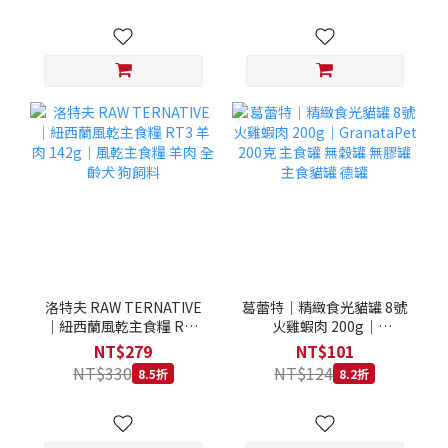
洛特夫 RAW TERNATIVE
葛蕾特｜精緻食光貓罐 8號
｜紐西蘭風乾主食糧 RT3
火雞蝦肉 200g｜
羊肉 142g｜風乾主食糧 羊
GranataPet 200克 主食罐
NT$279
NT$101
肉 全齡犬 狗飼料
無穀罐 無膠罐 主食貓罐 德
NT$330
NT$124
8.5折
8.2折
罐