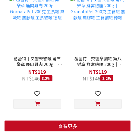
葛蕾特｜交響樂貓罐 第三
葛蕾特｜交響樂貓罐 第八
樂章 鹿肉雞肉 200g｜
樂章 鮮禽總匯 200g｜
GranataPet 200克 主食罐
GranataPet 200克 主食罐
NT$119
NT$119
無穀罐 無膠罐 主食貓罐 德
無穀罐 無膠罐 主食貓罐 德
NT$146
NT$146
8.2折
8.2折
罐
罐
查看更多