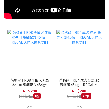
芮格爾｜RD8 全齡犬 無榖
芮格爾｜RD4 成犬 鮭魚 腸
水牛肉 高纖配方 454g｜
胃呵護 454g｜ REGAL 天
REGAL 天然犬糧 狗飼料
然犬糧 狗飼料
NT$290
NT$240
NT$365
NT$310
8折
7.7折