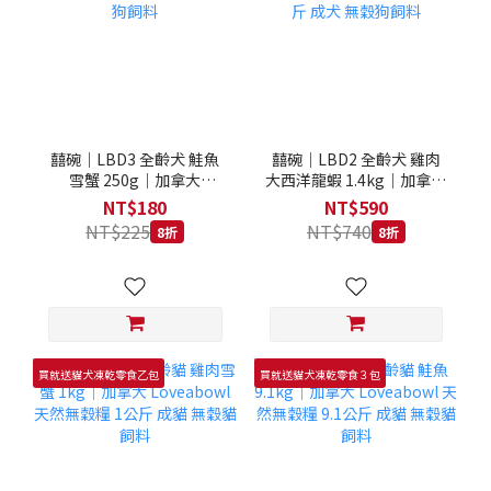
囍碗｜LBD3 全齡犬 鮭魚
囍碗｜LBD2 全齡犬 雞肉
雪蟹 250g｜加拿大
大西洋龍蝦 1.4kg｜加拿大
Loveabowl 天然無穀糧
Loveabowl 天然無穀糧
NT$180
NT$590
250克 成犬 無穀狗飼料
1.4公斤 成犬 無穀狗飼料
NT$225
NT$740
8折
8折
買就送貓犬凍乾零食乙包
買就送貓犬凍乾零食３包