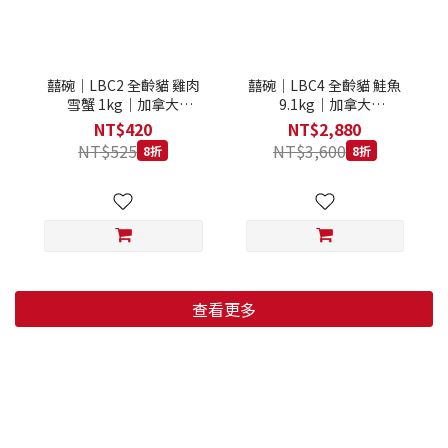
囍碗｜LBC2 全齡貓 雞肉
囍碗｜LBC4 全齡貓 鮭魚
雪蟹 1kg｜加拿大
9.1kg｜加拿大
Loveabowl 天然無穀糧 1
Loveabowl 天然無穀糧
NT$420
NT$2,880
公斤 成貓 無穀貓飼料
9.1公斤 成貓 無穀貓飼料
NT$525
NT$3,600
8折
8折
查看更多