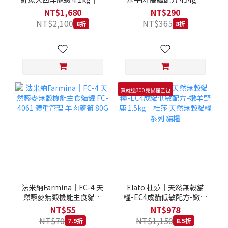
拿大 Loveabowl 天然無穀
REGAL 天然犬糧 狗飼料
NT$1,680
NT$290
糧 4.1公斤 成貓 無穀貓飼
NT$2,100
NT$365
8折
8折
料
買就送300克貓糧乙包
法米納Farmina｜FC-4 天
Elato 杜莎｜天然無榖貓
然藜麥無穀機能主食貓罐
糧-EC4成貓低敏配方-嫩羊
FC-4061 體重管理 羊肉蘆
野鹿 1.5kg｜杜莎 天然無
NT$55
NT$978
筍 80G
榖貓糧系列 貓糧
NT$70
NT$1,150
7.9折
8.5折