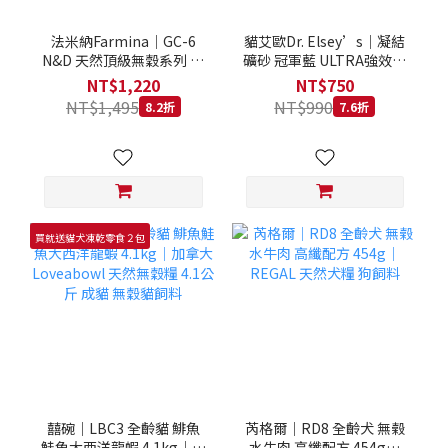
法米納Farmina｜GC-6
貓艾歐Dr. Elsey’s｜凝結
N&D 天然頂級無穀系列 室
礦砂 冠軍藍 ULTRA強效除
內/結紮貓 雞肉石榴 1.5KG
臭 40LB｜Cat Litter 40磅
NT$1,220
NT$750
貓砂 凝結礦砂 美國 艾爾博
NT$1,495
NT$990
8.2折
7.6折
士
買就送貓犬凍乾零食２包
囍碗｜LBC3 全齡貓 鯡魚
芮格爾｜RD8 全齡犬 無榖
鮭魚大西洋龍蝦 4.1kg｜加
水牛肉 高纖配方 454g｜