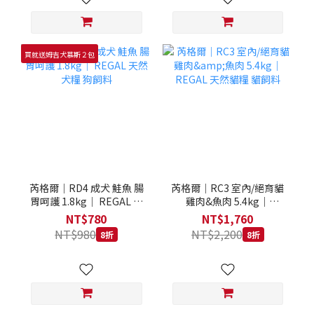
買就送姆吉犬慕斯２包
芮格爾｜RD4 成犬 鮭魚 腸
芮格爾｜RC3 室內/絕育貓
胃呵護 1.8kg｜ REGAL 天
雞肉&魚肉 5.4kg｜
然犬糧 狗飼料
REGAL 天然貓糧 貓飼料
NT$780
NT$1,760
NT$980
NT$2,200
8折
8折