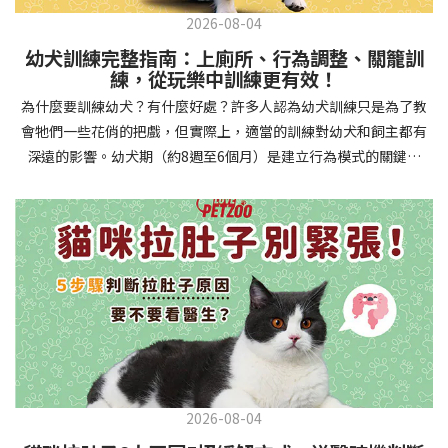
2026-08-04
幼犬訓練完整指南：上廁所、行為調整、關籠訓
練，從玩樂中訓練更有效！
為什麼要訓練幼犬？有什麼好處？許多人認為幼犬訓練只是為了教
會牠們一些花俏的把戲，但實際上，適當的訓練對幼犬和飼主都有
深遠的影響。幼犬期（約8週至6個月）是建立行為模式的關鍵時
期，這階段的訓練能奠定終身良好習慣的基礎，預防未來可能出現
的行為問題，並建立人犬間的健康關係。 建立安全健康的生活環境
透過基礎訓練，幼犬能學會家居規則，避免危險行為和破壞家具。
像是「不」和「放下」等指令可以阻止幼犬咬電線或誤食有害物
質，有效降低居家意外風險。規律的如廁訓練則能養成良好衛生習
慣，讓家中環境保持乾淨舒適。增強溝通與信任關係訓練過程就像
建立一種共同語言，幫助你和幼犬更好地理解彼此。當幼犬學會回
應你的指令，不只增加了互動機會，也建立了主人作為領導者的地
位。正向獎勵式訓練更能培養幼犬對你的信任感，強化情感連結，
創造更和諧的相處模式。培養社交技能與適應能力及早接觸各種環
2026-08-04
境和刺激，能幫助幼犬成長為自信穩定的成犬。適當的社會化訓練