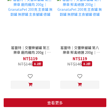
葛蕾特｜交響樂貓罐 第三
葛蕾特｜交響樂貓罐 第八
樂章 鹿肉雞肉 200g｜
樂章 鮮禽總匯 200g｜
GranataPet 200克 主食罐
GranataPet 200克 主食罐
NT$119
NT$119
無穀罐 無膠罐 主食貓罐 德
無穀罐 無膠罐 主食貓罐 德
NT$146
NT$146
8.2折
8.2折
罐
罐
查看更多