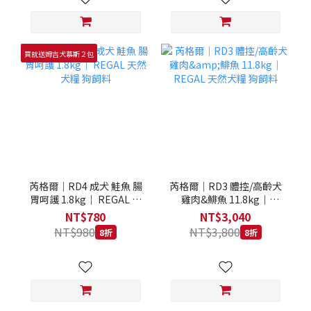
買就送姆吉犬慕斯２包
芮格爾｜RD4 成犬 鮭魚 腸
芮格爾｜RD3 體控/高齡犬
胃呵護 1.8kg｜ REGAL 天
雞肉&鯡魚 11.8kg｜
然犬糧 狗飼料
REGAL 天然犬糧 狗飼料
NT$780
NT$3,040
NT$980
NT$3,800
8折
8折