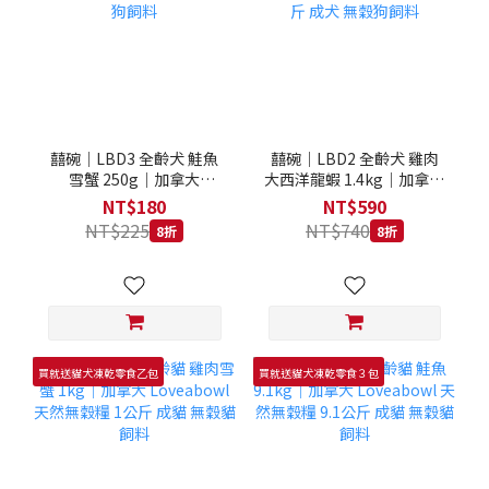
囍碗｜LBD3 全齡犬 鮭魚
囍碗｜LBD2 全齡犬 雞肉
雪蟹 250g｜加拿大
大西洋龍蝦 1.4kg｜加拿大
Loveabowl 天然無穀糧
Loveabowl 天然無穀糧
NT$180
NT$590
250克 成犬 無穀狗飼料
1.4公斤 成犬 無穀狗飼料
NT$225
NT$740
8折
8折
買就送貓犬凍乾零食乙包
買就送貓犬凍乾零食３包