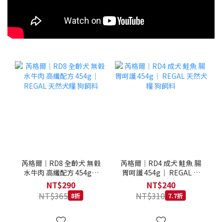
芮格爾｜RD8 全齡犬 無榖
芮格爾｜RD4 成犬 鮭魚 腸
水牛肉 高纖配方 454g｜
胃呵護 454g｜ REGAL 天
REGAL 天然犬糧 狗飼料
然犬糧 狗飼料
NT$290
NT$240
NT$365
NT$310
8折
7.7折