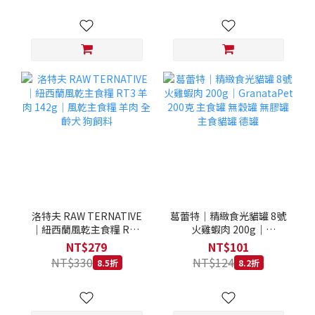
洛特夫 RAW TERNATIVE
葛蕾特｜精緻食光貓罐 8號
｜紐西蘭風乾主食糧 RT3
火雞蝦肉 200g｜
羊肉 142g｜風乾主食糧 羊
GranataPet 200克 主食罐
NT$279
NT$101
肉 全齡犬 狗飼料
無穀罐 無膠罐 主食貓罐 德
NT$330
NT$124
8.5折
8.2折
罐