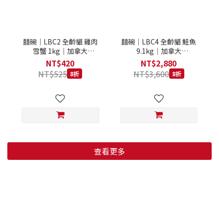
囍碗｜LBC2 全齡貓 雞肉
囍碗｜LBC4 全齡貓 鮭魚
雪蟹 1kg｜加拿大
9.1kg｜加拿大
Loveabowl 天然無穀糧 1
Loveabowl 天然無穀糧
NT$420
NT$2,880
公斤 成貓 無穀貓飼料
9.1公斤 成貓 無穀貓飼料
NT$525
NT$3,600
8折
8折
查看更多