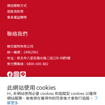
問題，才能避免小問題變大病！貓掉毛嚴重怎麼辦？4重點從日常生
有很大的關聯！冬天太冷，腸胃蠕動變慢，容易消化不良；夏天太
和獨立能力。 幼犬訓練常見問題Q1: 幾個月大的幼犬最適合開始訓
運送服務方式
的紙箱。建議一開始可以購買單價較低的入門款，觀察一下貓咪的
活中輕鬆改善看到滿屋子的貓毛是不是很抓狂？別擔心！其實只要
熱，水分流失快，腸道可能變得敏感，導致糞便變軟或拉稀。如果
練？A: 訓練可從幼犬到家首日開始（約8-10週大）。3-16週是社會
退換貨政策
使用狀況，再考慮購買「豪宅」！ 項目費用用品貓碗$300貓窩
透過一些簡單的日常照護方式，就能有效減少貓咪掉毛情況。從梳
換季時沒有適當調整環境，貓咪的腸胃就可能跟著「鬧脾氣」。冬
化黃金期，每次訓練控制在5-10分鐘內。Q2: 幼犬如廁訓練需要多久
會員權益聲明
$500貓跳台$1,500貓砂盆$500貓抓板$300外出籠$1,000一次性養貓
毛、洗澡到增加互動和營養調整，這些小撇步不僅能幫助貓咪維持
天注意保暖，提供暖墊、厚毯，避免冷風直吹。夏天補充水分，可
才能成功？A: 通常需要4-6個月，小型犬可能較慢。關鍵是固定時間
用品相關花費1：貓碗貓咪進食的物品，挑選上可偏向貓碗+有碗架
健康的皮毛，也能讓家裡的貓毛困擾大大減少！跟著以下重點一起
以加點湯罐、鮮食湯水，讓貓咪願意多喝水。避免冷熱交替太快，
帶出門，並立即獎勵正確行為。Q3: 幼犬亂咬家具怎麼辦？A: 提供專
的，可減少貓咪進食時的負擔。一次性養貓用品相關花費2：貓窩貓
行動吧！ 預防貓掉毛方法1：勤勞梳毛養貓必備神器就是各種梳子
像是開冷氣又突然關掉，容易讓貓咪腸胃受影響。重點提醒：換季
聯絡我們
屬啃咬玩具作替代品，發現不當啃咬時堅定說「不」，並引導至適
咪是非常需要安全感的動物，可以準備一個專屬他的「寶座」，當
啦！勤勞梳毛是最直接有效的掉毛控制方法。定期梳理可以幫貓咪
時，記得關心貓咪的腸胃狀況，適當調整環境，幫助毛孩適應！ 貓
合的玩具。確保足夠運動減少無聊行為。Q4: 如何阻止幼犬在家中亂
貓咪感到緊張或焦慮時可進到他的安全區域。一次性養貓用品相關
清除鬆動的死毛，減少牠們自行舔毛時吞入的毛球量，更能預防毛
咪拉肚子原因4. 寄生蟲或疾病感染貓咪如果持續拉肚子，甚至糞便
尿尿？A: 建立固定如廁時間表，成功時立即獎勵。限制活動範圍並
聯信寵物有限公司
花費3：貓跳台貓咪雖然不需要外出進行放電，但在家中還是需要擺
髮打結和皮膚問題。建議週期：短毛貓每週梳1-2次，長毛貓則建議
有血絲、異味特別重，那就要小心可能是 寄生蟲感染（如蛔蟲、鈎
密切監督。意外發生時不責罵，使用專用除臭劑徹底清理。Q5: 幼犬
統一編號：24962961
放高度適合的貓跳台提供貓咪玩耍，貓跳台與貓窩相同，能給予貓
2-3天梳一次。挑選合適的梳具也很重要，可以準備橡膠刷、鬃毛刷
蟲、球蟲）或腸胃炎、腸道疾病。這類情況會影響營養吸收，長期
一直吠叫怎麼辦？A: 找出原因（尋求注意力、警戒、焦慮）。訓練
地址：新北市八里區龍米路二段228-8號9樓
咪對於環境的安全感。一次性養貓用品相關花費4：貓砂盆貓咪排泄
或專用脫毛梳，依照毛質選擇。記得將梳毛變成愉快的日常儀式，
下來甚至可能造成貓咪消瘦、免疫力下降。定期驅蟲（幼貓建議每
「安靜」指令，停止吠叫時獎勵。避免對吠叫作出反應，確保充分
免付費專線：0800-000-882
用品，可選擇合適貓咪體型大小，不宜過小。一次性養貓用品相關
不僅能增加你們的互動時間，也讓貓咪享受被梳理的舒適感！預防
月一次，成貓每 3~6 個月一次）。觀察貓咪精神狀態，如果還伴隨
運動減少過度精力。Q6: 幼犬訓練中可以使用懲罰嗎？A: 不建議。正
花費5：貓抓板貓咪會有磨爪的習慣，為了我們的沙發或是地毯著
貓掉毛方法2：定期洗澡「貓咪會自己清潔，不需要洗澡」這個想法
嘔吐、食慾下降，務必儘早就醫。重點提醒：如果貓咪拉肚子超過 2
向獎勵比懲罰更有效且健康。懲罰可能導致恐懼或攻擊行為，破壞
想，需要準備一個能夠讓牠們放肆磨爪的貓抓板。一次性養貓用品
其實不完全正確哦！適當的洗澡能幫助貓咪清除死毛和皮屑，減少
天，或糞便異常，應立即帶去獸醫院檢查！ 貓咪拉肚子原因5. 情緒
信任關係。專注獎勵好行為，重新引導不良行為。Q7: 幼犬害怕其他
相關花費6：外出籠雖然貓咪平常不會外出，但當有美容或醫療需求
過敏原，特別是對長毛貓或油性皮膚的貓咪更有幫助。但注意，洗
壓力影響腸胃壓力不只影響人類，也會影響貓咪的腸胃！過度緊
狗狗怎麼辦？A: 循序漸進社交化，從友善成犬開始。不強迫互動，
此網站使用 cookies
時，外出籠就非常重要，平常也可以適度讓貓咪適應外出籠，避免
澡頻率不宜過高，一般室內貓咪1-3個月洗一次就足夠，過度洗澡反
張、焦慮、驚嚇（如煙火聲、大聲喧嘩），都可能讓貓咪拉肚子。
正面經驗後給予獎勵。考慮參加專業幼犬社交課程。Q8: 幼犬分離焦
Hi, 本網站使用必要 cookies 和追蹤型 cookies 以確保
緊急情況時，貓咪過度抗拒。總結來說貓咪在健康及用品的一次性
而會造成皮膚乾燥。選擇專為貓咪設計的溫和洗毛精，洗後一定要
尤其是個性敏感的貓咪，對變化的適應力比較低，壓力一大，腸胃
慮要如何處理？A: 練習短暫分離，逐漸延長。離開和返家時保持低
網站服務，後者將在獲得你的同意後才會執行追蹤。
了
費用大約落在 $ 7900~ $ 11600不等。雖說金額看起來不少，但以上
完全吹乾，避免濕毛造成皮膚問題。如果貓咪特別害怕洗澡，可以
就先「罷工」。減少壓力來源，盡量讓貓咪的作息固定。給貓咪陪
解更多
調。提供能分散注意力的玩具，建立可預測的離家儀式。每隻幼犬