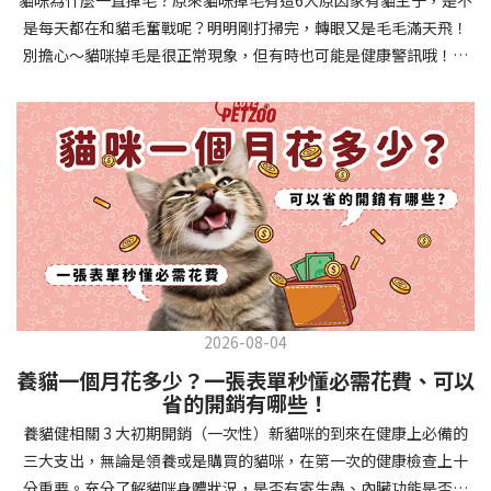
確認環境與生活作息：最近是否搬家、換貓砂、新成員加入？ 天氣
避免幼犬注意力分散。使用清晰一致的口令和手勢，成功時立即給
是每天都在和貓毛奮戰呢？明明剛打掃完，轉眼又是毛毛滿天飛！
是否有變化？ 飼主是否長時間外出？📌 貓咪拉肚子判斷步驟4：觀
予獎勵和讚美。記住，重複是學習的關鍵，每天多次短時間練習效
別擔心～貓咪掉毛是很正常現象，但有時也可能是健康警訊哦！以
察貓咪的精神與食慾：貓咪精神好嗎？、食慾是否正常？，可先觀
果最佳。調整日常行為除了基本指令，幼犬還需學習生活禮儀。如
下是常見的六大掉毛原因和實用改善妙招，讓毛孩健康、家裡乾淨
察 1~2 天，調整飲食、補充水分。如果貓咪 不吃不喝、 嗜睡、體重
廁訓練是優先項目—建立固定的如廁時間和地點，當幼犬正確如廁
兩全其美！貓咪掉毛原因1. 皮膚問題貓咪皮膚問題是造成掉毛的常
下降，表示身體狀況不佳，應儘快就醫！📌 貓咪拉肚子判斷步驟5：
時立即獎勵。另外要處理的常見問題包括咬人、啃咬家具和亂叫。
見兇手！皮膚發炎、感染或是長期搔癢，都會讓貓咪的毛髮失去健
檢查是否需要帶去看獸醫 如果拉肚子 1~2 次但精神好、食慾正常，
每當出現不當行為，給予適當替代品（如咬玩具代替咬手），並在
康光澤並大量脫落。常見的皮膚問題包括皮膚黴菌、細菌感染、疥
可以先觀察，如果腹瀉超過 48 小時或水狀腹瀉 + 嗜睡、食慾下降、
幼犬選擇正確行為時獎勵，這比責罵更有效。社交化訓練 兩個月大
癬蟲等寄生蟲，甚至是皮膚過度乾燥。如果發現貓咪皮膚有紅腫、
嘔吐 應立即就醫。 透過這 5 個步驟，你可以快速判斷貓咪拉肚子的
的幼犬正處於社會化黃金期，這階段的經驗將深刻影響未來性格。
結痂、脫屑或異常氣味，同時伴隨掉毛，建議盡快帶牠看獸醫哦！
原因與嚴重程度，確保毛孩的腸胃健康！如果不確定情況，還是建
安排幼犬接觸不同人類（包括兒童、戴眼鏡的人、使用拐杖的人
貓咪掉毛原因2. 過敏誰說只有人類會過敏？貓咪也會！貓咪可能對
議讓獸醫檢查，才能安心哦！🐾💖4種高風險群貓咪拉肚子要小心高
等）、各種動物、交通工具和環境聲音。起初保持在安全、受控的
環境中的塵蟎、花粉、清潔劑，甚至是食物中的某些成分產生過敏
風險貓咪包含：幼貓、老貓、懷孕貓、有慢性疾病貓，這些貓咪在
情境中，逐漸增加複雜度。每次正面社交體驗後給予獎勵，建立幼
反應。過敏症狀不只是打噴嚏、流眼淚，還會引起皮膚搔癢和掉毛
身體狀況出現警訊時要特別注意，如拉肚子次數超過2次以上，就建
犬對新事物的積極態度。進階技巧強化 基礎訓練穩固後，可以進入
問題。特別是食物過敏，更是常被忽略的掉毛元兇！如果貓咪經常
議直接尋求獸醫協助。2要訣判斷貓咪拉肚子要不要看醫生 高風險貓
更複雜的技巧訓練。這包括遠距離控制、不同干擾下的指令遵從、
2026-08-04
抓癢或舔舐特定部位，同時伴隨掉毛，很可能是過敏在作怪呢！貓
咪拉肚子次數超過2次以上，就建議直接尋求獸醫協助。正常且健康
多步驟動作等。使用延遲獎勵技巧，讓幼犬學會即使沒有立即獎勵
養貓一個月花多少？一張表單秒懂必需花費、可以
咪掉毛原因3. 營養不足貓咪的毛髮健康與營養息息相關！當貓咪飲
的貓咪，如拉肚子超過2-3天，建議直接尋求獸醫師協助。並記得提
也能保持良好行為。引入不同環境中的訓練，如公園、寵物店等，
省的開銷有哪些！
食中缺乏必要的蛋白質、脂肪酸（尤其是Omega-3和Omega-
供觀察紀錄給予獸醫師進行專業判斷。貓咪拉肚子但精神很好？如
幫助幼犬在各種情境下都能聽從指令。維持良好習慣 成功的訓練不
養貓健相關 3 大初期開銷（一次性）新貓咪的到來在健康上必備的
6）、維生素或礦物質時，毛髮就會變得乾燥、脆弱，容易斷裂脫
果飼主有發現貓咪拉肚子的情形，但貓咪的精神很好。有可能與飲
是一次性的，而是需要持續維護。即使幼犬已經掌握所有技能，也
三大支出，無論是領養或是購買的貓咪，在第一次的健康檢查上十
落。長期餵食低品質或不均衡的貓糧，可能使貓咪營養不良，進而
食方便相關，回想是否進食新的食物，或是正進行飼料更換的過
要定期複習，防止行為退化。將訓練融入日常生活，如出門前的
分重要。充分了解貓咪身體狀況，是否有寄生蟲、內臟功能是否健