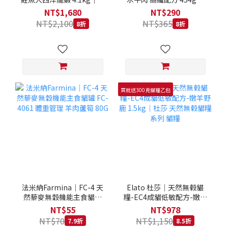
拿大 Loveabowl 天然無穀
REGAL 天然犬糧 狗飼料
NT$1,680
NT$290
糧 4.1公斤 成貓 無穀貓飼
NT$2,100
NT$365
8折
8折
料
買就送300克貓糧乙包
法米納Farmina｜FC-4 天
Elato 杜莎｜天然無榖貓
然藜麥無穀機能主食貓罐
糧-EC4成貓低敏配方-嫩羊
FC-4061 體重管理 羊肉蘆
野鹿 1.5kg｜杜莎 天然無
NT$55
NT$978
筍 80G
榖貓糧系列 貓糧
NT$70
NT$1,150
7.9折
8.5折