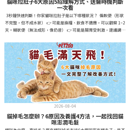
貓咪拉肚子6大原因5招緩解方式、送醫時機判斷
讓牠們學會如何與其他狗狗、動物和人類和平相處，減少恐懼或攻
一次看
擊行為。這種適應能力使幼犬未來能從容面對獸醫檢查、美容
3秒鐘快速判斷！你家貓咪拉肚子是以下哪種狀況？ 偏軟便（形狀
salon、寄宿或旅行等各種情境，大大提升生活品質。 訓練幼犬不只
不完整，但不成水狀） 👉 可能是換糧、飲食不適應，可以觀察 1~2
是教會指令，更是塑造性格和習慣的過程！ 透過耐心且一致的訓
天。糊狀便（無法成形，像奶昔） 👉 可能是腸胃受刺激，建議調整
練，你不僅能擁有一隻聽話的好狗狗，更能建立起相互尊重的終身
飲食、補充益生菌。水狀便（完全液體） 👉 可能是腸胃炎或感染，
伙伴關係。記住，現在投入的每一分鐘訓練，都將在未來十幾年的
若超過 24 小時沒改善，建議就醫。血便（帶血絲或黑色糞便） 👉
相處中獲得回報狗狗訓練指南，六步驟培養幼犬開始幼犬訓練時，
可能是嚴重腸胃問題，應立即帶去獸醫院！想知道貓咪拉肚子的真
系統性的方法能帶來最佳效果。從信任建立到習慣養成，每個階段
正原因，只要透過 5 個簡單步驟，就能判斷問題嚴重性，決定是否
都至關重要，缺一不可。良好的訓練應循序漸進，把握幼犬成長敏
需要就醫！接下來我們一起來看看該怎麼做吧！🐾 貓咪拉肚子怎麼
感期，以積極正向的方式引導。遵循這六個步驟，即使是第一次養
辦？5步驟判斷貓咪拉肚子是否需要馬上看醫生貓咪拉肚子的因素與
狗的新手，也能輕鬆將調皮的小狗訓練成聽話的好夥伴！建立信任
許多原因有關，更換食物、誤食異物或不乾淨的東西、寄生蟲、其
基礎 幼犬訓練的第一步不是教指令，而是建立信任。剛到新家的幼
他疾病。 5 步驟判斷貓咪拉肚子原因，要不要看醫生？當貓咪拉肚
犬可能感到緊張不安，給予適當空間適應環境很重要。用溫柔的聲
子時，不用慌張！透過以下 5 個步驟，就能快速判斷原因，並決定
音交談，提供安全舒適的窩，維持規律的餵食和如廁時間，讓幼犬
是否需要帶去獸醫院。📌 貓咪拉肚子判斷步驟1：觀察糞便的狀態：
感到安心。輕輕撫摸、溫柔擁抱，每天安排固定玩耍時間，這些都
2026-08-04
糞便質地是關鍵！不同形態代表不同的腸胃狀況📌 貓咪拉肚子判斷
能幫助建立初步的依附關係。教導基礎指令 當幼犬適應新環境並信
貓掉毛怎麼辦？6原因及養護4方法，一起找回貓
步驟2：回想最近的飲食變化：有沒有突然換飼料或罐頭？ 有沒有吃
任你後，可開始教導基本指令。從簡單的「坐下」開始，再逐步學
咪澎潤毛髮
到新零食或人類食物？ 是否誤食異物？📌 貓咪拉肚子判斷步驟3：
習「趴下」、「等待」和「過來」。每次訓練保持在5-10分鐘內，
貓咪為什麼一直掉毛？原來貓咪掉毛有這6大原因家有貓主子，是不