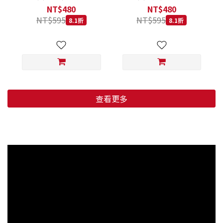
低穀鱈魚甜橙 小顆粒 800G
羊肉藍莓 小顆粒 800G
NT$480
NT$480
NT$595
NT$595
8.1折
8.1折
查看更多