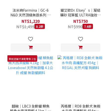
法米納Farmina｜GC-6
貓艾歐Dr. Elsey’s｜凝結
N&D 天然頂級無穀系列 室
礦砂 冠軍藍 ULTRA強效除
內/結紮貓 雞肉石榴 1.5KG
臭 40LB｜Cat Litter 40磅
NT$1,220
NT$750
貓砂 凝結礦砂 美國 艾爾博
NT$1,495
NT$990
8.2折
7.6折
士
買就送貓犬凍乾零食２包
囍碗｜LBC3 全齡貓 鯡魚
芮格爾｜RD8 全齡犬 無榖
鮭魚大西洋龍蝦 4.1kg｜加
水牛肉 高纖配方 454g｜