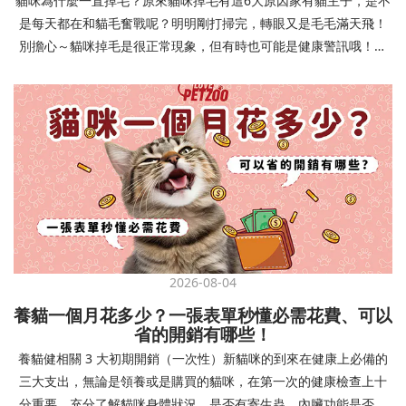
貓咪為什麼一直掉毛？原來貓咪掉毛有這6大原因家有貓主子，是不
確認環境與生活作息：最近是否搬家、換貓砂、新成員加入？ 天氣
避免幼犬注意力分散。使用清晰一致的口令和手勢，成功時立即給
是每天都在和貓毛奮戰呢？明明剛打掃完，轉眼又是毛毛滿天飛！
是否有變化？ 飼主是否長時間外出？📌 貓咪拉肚子判斷步驟4：觀
予獎勵和讚美。記住，重複是學習的關鍵，每天多次短時間練習效
別擔心～貓咪掉毛是很正常現象，但有時也可能是健康警訊哦！以
察貓咪的精神與食慾：貓咪精神好嗎？、食慾是否正常？，可先觀
果最佳。調整日常行為除了基本指令，幼犬還需學習生活禮儀。如
下是常見的六大掉毛原因和實用改善妙招，讓毛孩健康、家裡乾淨
察 1~2 天，調整飲食、補充水分。如果貓咪 不吃不喝、 嗜睡、體重
廁訓練是優先項目—建立固定的如廁時間和地點，當幼犬正確如廁
兩全其美！貓咪掉毛原因1. 皮膚問題貓咪皮膚問題是造成掉毛的常
下降，表示身體狀況不佳，應儘快就醫！📌 貓咪拉肚子判斷步驟5：
時立即獎勵。另外要處理的常見問題包括咬人、啃咬家具和亂叫。
見兇手！皮膚發炎、感染或是長期搔癢，都會讓貓咪的毛髮失去健
檢查是否需要帶去看獸醫 如果拉肚子 1~2 次但精神好、食慾正常，
每當出現不當行為，給予適當替代品（如咬玩具代替咬手），並在
康光澤並大量脫落。常見的皮膚問題包括皮膚黴菌、細菌感染、疥
可以先觀察，如果腹瀉超過 48 小時或水狀腹瀉 + 嗜睡、食慾下降、
幼犬選擇正確行為時獎勵，這比責罵更有效。社交化訓練 兩個月大
癬蟲等寄生蟲，甚至是皮膚過度乾燥。如果發現貓咪皮膚有紅腫、
嘔吐 應立即就醫。 透過這 5 個步驟，你可以快速判斷貓咪拉肚子
的幼犬正處於社會化黃金期，這階段的經驗將深刻影響未來性格。
結痂、脫屑或異常氣味，同時伴隨掉毛，建議盡快帶牠看獸醫哦！
的原因與嚴重程度，確保毛孩的腸胃健康！如果不確定情況，還是
安排幼犬接觸不同人類（包括兒童、戴眼鏡的人、使用拐杖的人
貓咪掉毛原因2. 過敏誰說只有人類會過敏？貓咪也會！貓咪可能對
建議讓獸醫檢查，才能安心哦！🐾💖4種高風險群貓咪拉肚子要小心
等）、各種動物、交通工具和環境聲音。起初保持在安全、受控的
環境中的塵蟎、花粉、清潔劑，甚至是食物中的某些成分產生過敏
高風險貓咪包含：幼貓、老貓、懷孕貓、有慢性疾病貓，這些貓咪
情境中，逐漸增加複雜度。每次正面社交體驗後給予獎勵，建立幼
反應。過敏症狀不只是打噴嚏、流眼淚，還會引起皮膚搔癢和掉毛
在身體狀況出現警訊時要特別注意，如拉肚子次數超過2次以上，就
犬對新事物的積極態度。進階技巧強化 基礎訓練穩固後，可以進入
問題。特別是食物過敏，更是常被忽略的掉毛元兇！如果貓咪經常
建議直接尋求獸醫協助。2要訣判斷貓咪拉肚子要不要看醫生 高風險
更複雜的技巧訓練。這包括遠距離控制、不同干擾下的指令遵從、
2026-08-04
抓癢或舔舐特定部位，同時伴隨掉毛，很可能是過敏在作怪呢！貓
貓咪拉肚子次數超過2次以上，就建議直接尋求獸醫協助。正常且健
多步驟動作等。使用延遲獎勵技巧，讓幼犬學會即使沒有立即獎勵
養貓一個月花多少？一張表單秒懂必需花費、可以
咪掉毛原因3. 營養不足貓咪的毛髮健康與營養息息相關！當貓咪飲
康的貓咪，如拉肚子超過2-3天，建議直接尋求獸醫師協助。並記得
也能保持良好行為。引入不同環境中的訓練，如公園、寵物店等，
省的開銷有哪些！
食中缺乏必要的蛋白質、脂肪酸（尤其是Omega-3和Omega-6）、
提供觀察紀錄給予獸醫師進行專業判斷。貓咪拉肚子但精神很好？
幫助幼犬在各種情境下都能聽從指令。維持良好習慣 成功的訓練不
養貓健相關 3 大初期開銷（一次性）新貓咪的到來在健康上必備的
維生素或礦物質時，毛髮就會變得乾燥、脆弱，容易斷裂脫落。長
如果飼主有發現貓咪拉肚子的情形，但貓咪的精神很好。有可能與
是一次性的，而是需要持續維護。即使幼犬已經掌握所有技能，也
三大支出，無論是領養或是購買的貓咪，在第一次的健康檢查上十
期餵食低品質或不均衡的貓糧，可能使貓咪營養不良，進而影響毛
飲食方便相關，回想是否進食新的食物，或是正進行飼料更換的過
要定期複習，防止行為退化。將訓練融入日常生活，如出門前的
分重要。充分了解貓咪身體狀況，是否有寄生蟲、內臟功能是否健