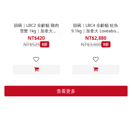
囍碗｜LBC2 全齡貓 雞肉
囍碗｜LBC4 全齡貓 鮭魚
雪蟹 1kg｜加拿大
9.1kg｜加拿大 Loveabowl
Loveabowl 天然無穀糧 1
天然無穀糧 9.1公斤 成貓
NT$420
NT$2,880
公斤 成貓 無穀貓飼料
無穀貓飼料
NT$525
NT$3,600
8折
8折
查看更多