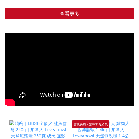
查看更多
買就送貓犬凍乾零食乙包