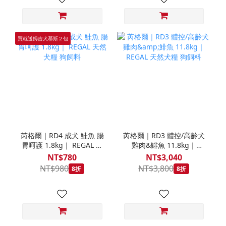
買就送姆吉犬慕斯２包
芮格爾｜RD4 成犬 鮭魚 腸
芮格爾｜RD3 體控/高齡犬
胃呵護 1.8kg｜ REGAL 天
雞肉&鯡魚 11.8kg｜
然犬糧 狗飼料
REGAL 天然犬糧 狗飼料
NT$780
NT$3,040
NT$980
NT$3,800
8折
8折