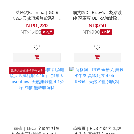
法米納Farmina｜GC-6
貓艾歐Dr. Elsey’s｜凝結礦
N&D 天然頂級無穀系列 室
砂 冠軍藍 ULTRA強效除臭
內/結紮貓 雞肉石榴 1.5KG
40LB｜Cat Litter 40磅 貓
NT$1,220
NT$750
砂 凝結礦砂 美國 艾爾博士
NT$1,495
NT$990
8.2折
7.6折
買就送貓犬凍乾零食２包
囍碗｜LBC3 全齡貓 鯡魚
芮格爾｜RD8 全齡犬 無榖
鮭魚大西洋龍蝦 4.1kg｜加
水牛肉 高纖配方 454g｜