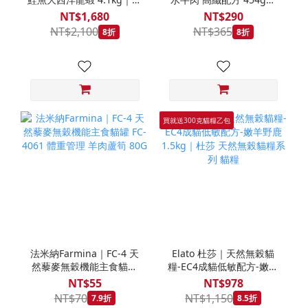
拿大 Loveabowl 天然無穀
REGAL 天然犬糧 狗飼料
NT$1,680
NT$290
糧 4.1公斤 成貓 無穀貓飼
NT$2,100
NT$365
8折
8折
料
買就送300克貓糧乙包
法米納Farmina｜FC-4 天
Elato 杜莎｜天然無榖貓
然藜麥無穀機能主食貓罐
糧-EC4成貓低敏配方-嫩羊
FC-4061 體重管理 羊肉蘆
野鹿 1.5kg｜杜莎 天然無
NT$55
NT$978
筍 80G
榖貓糧系列 貓糧
NT$70
NT$1,150
7.9折
8.5折