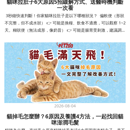
貓咪拉肚子6大原因5招緩解方式、送醫時機判斷
讓牠們學會如何與其他狗狗、動物和人類和平相處，減少恐懼或攻
一次看
擊行為。這種適應能力使幼犬未來能從容面對獸醫檢查、美容
3秒鐘快速判斷！你家貓咪拉肚子是以下哪種狀況？ 偏軟便（形狀
salon、寄宿或旅行等各種情境，大大提升生活品質。 訓練幼犬不只
不完整，但不成水狀） 👉 可能是換糧、飲食不適應，可以觀察 1~2
是教會指令，更是塑造性格和習慣的過程！ 透過耐心且一致的訓
天。糊狀便（無法成形，像奶昔） 👉 可能是腸胃受刺激，建議調整
練，你不僅能擁有一隻聽話的好狗狗，更能建立起相互尊重的終身
飲食、補充益生菌。水狀便（完全液體） 👉 可能是腸胃炎或感染，
伙伴關係。記住，現在投入的每一分鐘訓練，都將在未來十幾年的
若超過 24 小時沒改善，建議就醫。血便（帶血絲或黑色糞便） 👉
相處中獲得回報狗狗訓練指南，六步驟培養幼犬開始幼犬訓練時，
可能是嚴重腸胃問題，應立即帶去獸醫院！想知道貓咪拉肚子的真
系統性的方法能帶來最佳效果。從信任建立到習慣養成，每個階段
正原因，只要透過 5 個簡單步驟，就能判斷問題嚴重性，決定是否
都至關重要，缺一不可。良好的訓練應循序漸進，把握幼犬成長敏
需要就醫！接下來我們一起來看看該怎麼做吧！🐾 貓咪拉肚子怎麼
感期，以積極正向的方式引導。遵循這六個步驟，即使是第一次養
辦？5步驟判斷貓咪拉肚子是否需要馬上看醫生貓咪拉肚子的因素與
狗的新手，也能輕鬆將調皮的小狗訓練成聽話的好夥伴！建立信任
許多原因有關，更換食物、誤食異物或不乾淨的東西、寄生蟲、其
基礎 幼犬訓練的第一步不是教指令，而是建立信任。剛到新家的幼
他疾病。 5 步驟判斷貓咪拉肚子原因，要不要看醫生？當貓咪拉肚
犬可能感到緊張不安，給予適當空間適應環境很重要。用溫柔的聲
子時，不用慌張！透過以下 5 個步驟，就能快速判斷原因，並決定
音交談，提供安全舒適的窩，維持規律的餵食和如廁時間，讓幼犬
是否需要帶去獸醫院。📌 貓咪拉肚子判斷步驟1：觀察糞便的狀態：
感到安心。輕輕撫摸、溫柔擁抱，每天安排固定玩耍時間，這些都
2026-08-04
糞便質地是關鍵！不同形態代表不同的腸胃狀況📌 貓咪拉肚子判斷
能幫助建立初步的依附關係。教導基礎指令 當幼犬適應新環境並信
貓掉毛怎麼辦？6原因及養護4方法，一起找回貓
步驟2：回想最近的飲食變化：有沒有突然換飼料或罐頭？ 有沒有吃
任你後，可開始教導基本指令。從簡單的「坐下」開始，再逐步學
咪澎潤毛髮
到新零食或人類食物？ 是否誤食異物？📌 貓咪拉肚子判斷步驟3：
習「趴下」、「等待」和「過來」。每次訓練保持在5-10分鐘內，