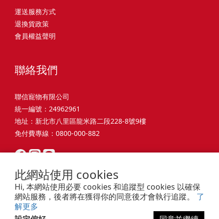
才能避免小問題變大病！貓掉毛嚴重怎麼辦？4重點從日常生活中輕
有很大的關聯！冬天太冷，腸胃蠕動變慢，容易消化不良；夏天太
和獨立能力。 幼犬訓練常見問題Q1: 幾個月大的幼犬最適合開始訓
運送服務方式
喜歡免費的紙箱。建議一開始可以購買單價較低的入門款，觀察一
鬆改善看到滿屋子的貓毛是不是很抓狂？別擔心！其實只要透過一
熱，水分流失快，腸道可能變得敏感，導致糞便變軟或拉稀。如果
練？A: 訓練可從幼犬到家首日開始（約8-10週大）。3-16週是社會
退換貨政策
下貓咪的使用狀況，再考慮購買「豪宅」！ 項目費用用品貓碗
些簡單的日常照護方式，就能有效減少貓咪掉毛情況。從梳毛、洗
換季時沒有適當調整環境，貓咪的腸胃就可能跟著「鬧脾氣」。冬
化黃金期，每次訓練控制在5-10分鐘內。Q2: 幼犬如廁訓練需要多
會員權益聲明
$300貓窩$500貓跳台$1,500貓砂盆$500貓抓板$300外出籠$1,000
澡到增加互動和營養調整，這些小撇步不僅能幫助貓咪維持健康的
天注意保暖，提供暖墊、厚毯，避免冷風直吹。夏天補充水分，可
久才能成功？A: 通常需要4-6個月，小型犬可能較慢。關鍵是固定時
一次性養貓用品相關花費1：貓碗貓咪進食的物品，挑選上可偏向貓
皮毛，也能讓家裡的貓毛困擾大大減少！跟著以下重點一起行動
以加點湯罐、鮮食湯水，讓貓咪願意多喝水。避免冷熱交替太快，
間帶出門，並立即獎勵正確行為。Q3: 幼犬亂咬家具怎麼辦？A: 提
碗+有碗架的，可減少貓咪進食時的負擔。一次性養貓用品相關花費
吧！ 預防貓掉毛方法1：勤勞梳毛養貓必備神器就是各種梳子啦！
像是開冷氣又突然關掉，容易讓貓咪腸胃受影響。重點提醒：換季
聯絡我們
供專屬啃咬玩具作替代品，發現不當啃咬時堅定說「不」，並引導
2：貓窩貓咪是非常需要安全感的動物，可以準備一個專屬他的「寶
勤勞梳毛是最直接有效的掉毛控制方法。定期梳理可以幫貓咪清除
時，記得關心貓咪的腸胃狀況，適當調整環境，幫助毛孩適應！ 貓
至適合的玩具。確保足夠運動減少無聊行為。Q4: 如何阻止幼犬在
座」，當貓咪感到緊張或焦慮時可進到他的安全區域。一次性養貓
鬆動的死毛，減少牠們自行舔毛時吞入的毛球量，更能預防毛髮打
咪拉肚子原因4. 寄生蟲或疾病感染貓咪如果持續拉肚子，甚至糞便
家中亂尿尿？A: 建立固定如廁時間表，成功時立即獎勵。限制活動
聯信寵物有限公司
用品相關花費3：貓跳台貓咪雖然不需要外出進行放電，但在家中還
結和皮膚問題。建議週期：短毛貓每週梳1-2次，長毛貓則建議2-3
有血絲、異味特別重，那就要小心可能是 寄生蟲感染（如蛔蟲、鈎
範圍並密切監督。意外發生時不責罵，使用專用除臭劑徹底清理。
統一編號：24962961
是需要擺放高度適合的貓跳台提供貓咪玩耍，貓跳台與貓窩相同，
天梳一次。挑選合適的梳具也很重要，可以準備橡膠刷、鬃毛刷或
蟲、球蟲）或腸胃炎、腸道疾病。這類情況會影響營養吸收，長期
Q5: 幼犬一直吠叫怎麼辦？A: 找出原因（尋求注意力、警戒、焦
地址：新北市八里區龍米路二段228-8號9樓
能給予貓咪對於環境的安全感。一次性養貓用品相關花費4：貓砂盆
專用脫毛梳，依照毛質選擇。記得將梳毛變成愉快的日常儀式，不
下來甚至可能造成貓咪消瘦、免疫力下降。定期驅蟲（幼貓建議每
慮）。訓練「安靜」指令，停止吠叫時獎勵。避免對吠叫作出反
免付費專線：0800-000-882
貓咪排泄用品，可選擇合適貓咪體型大小，不宜過小。一次性養貓
僅能增加你們的互動時間，也讓貓咪享受被梳理的舒適感！預防貓
月一次，成貓每 3~6 個月一次）。觀察貓咪精神狀態，如果還伴隨
應，確保充分運動減少過度精力。Q6: 幼犬訓練中可以使用懲罰
用品相關花費5：貓抓板貓咪會有磨爪的習慣，為了我們的沙發或是
掉毛方法2：定期洗澡「貓咪會自己清潔，不需要洗澡」這個想法其
嘔吐、食慾下降，務必儘早就醫。重點提醒：如果貓咪拉肚子超過 2
嗎？A: 不建議。正向獎勵比懲罰更有效且健康。懲罰可能導致恐懼
地毯著想，需要準備一個能夠讓牠們放肆磨爪的貓抓板。一次性養
實不完全正確哦！適當的洗澡能幫助貓咪清除死毛和皮屑，減少過
天，或糞便異常，應立即帶去獸醫院檢查！ 貓咪拉肚子原因5. 情緒
或攻擊行為，破壞信任關係。專注獎勵好行為，重新引導不良行
貓用品相關花費6：外出籠雖然貓咪平常不會外出，但當有美容或醫
此網站使用 cookies
敏原，特別是對長毛貓或油性皮膚的貓咪更有幫助。但注意，洗澡
壓力影響腸胃壓力不只影響人類，也會影響貓咪的腸胃！過度緊
為。Q7: 幼犬害怕其他狗狗怎麼辦？A: 循序漸進社交化，從友善成
療需求時，外出籠就非常重要，平常也可以適度讓貓咪適應外出
頻率不宜過高，一般室內貓咪1-3個月洗一次就足夠，過度洗澡反而
Hi, 本網站使用必要 cookies 和追蹤型 cookies 以確保
張、焦慮、驚嚇（如煙火聲、大聲喧嘩），都可能讓貓咪拉肚子。
犬開始。不強迫互動，正面經驗後給予獎勵。考慮參加專業幼犬社
籠，避免緊急情況時，貓咪過度抗拒。總結來說貓咪在健康及用品
網站服務，後者將在獲得你的同意後才會執行追蹤。
了
會造成皮膚乾燥。選擇專為貓咪設計的溫和洗毛精，洗後一定要完
尤其是個性敏感的貓咪，對變化的適應力比較低，壓力一大，腸胃
交課程。Q8: 幼犬分離焦慮要如何處理？A: 練習短暫分離，逐漸延
解更多
的一次性費用大約落在 $ 7900~ $ 11600不等。雖說金額看起來不
全吹乾，避免濕毛造成皮膚問題。如果貓咪特別害怕洗澡，可以選
就先「罷工」。減少壓力來源，盡量讓貓咪的作息固定。給貓咪陪
長。離開和返家時保持低調。提供能分散注意力的玩具，建立可預