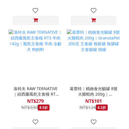
洛特夫 RAW TERNATIVE
葛蕾特｜精緻食光貓罐 8號
｜紐西蘭風乾主食糧 RT3
火雞蝦肉 200g｜
羊肉 142g｜風乾主食糧
GranataPet 200克 主食罐
NT$279
NT$101
羊肉 全齡犬 狗飼料
無穀罐 無膠罐 主食貓罐 德
NT$330
NT$124
8.5折
8.2折
罐