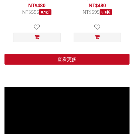
低穀鱈魚甜橙 小顆粒
羊肉藍莓 小顆粒 800G
NT$480
NT$480
800G
NT$595
NT$595
8.1折
8.1折
查看更多