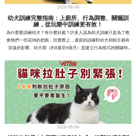
2026-08-04
幼犬訓練完整指南：上廁所、行為調整、關籠訓
練，從玩樂中訓練更有效！
為什麼要訓練幼犬？有什麼好處？許多人認為幼犬訓練只是為了教
會牠們一些花俏的把戲，但實際上，適當的訓練對幼犬和飼主都有
深遠的影響。幼犬期（約8週至6個月）是建立行為模式的關鍵時
期，這階段的訓練能奠定終身良好習慣的基礎，預防未來可能出現
的行為問題，並建立人犬間的健康關係。 建立安全健康的生活環境
透過基礎訓練，幼犬能學會家居規則，避免危險行為和破壞家具。
像是「不」和「放下」等指令可以阻止幼犬咬電線或誤食有害物
質，有效降低居家意外風險。規律的如廁訓練則能養成良好衛生習
慣，讓家中環境保持乾淨舒適。增強溝通與信任關係訓練過程就像
建立一種共同語言，幫助你和幼犬更好地理解彼此。當幼犬學會回
應你的指令，不只增加了互動機會，也建立了主人作為領導者的地
位。正向獎勵式訓練更能培養幼犬對你的信任感，強化情感連結，
創造更和諧的相處模式。培養社交技能與適應能力及早接觸各種環
2026-08-04
境和刺激，能幫助幼犬成長為自信穩定的成犬。適當的社會化訓練