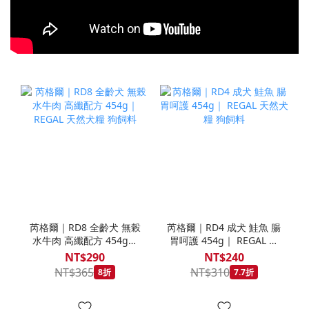
芮格爾｜RD8 全齡犬 無榖
芮格爾｜RD4 成犬 鮭魚 腸
水牛肉 高纖配方 454g｜
胃呵護 454g｜ REGAL 天
REGAL 天然犬糧 狗飼料
然犬糧 狗飼料
NT$290
NT$240
NT$365
NT$310
8折
7.7折