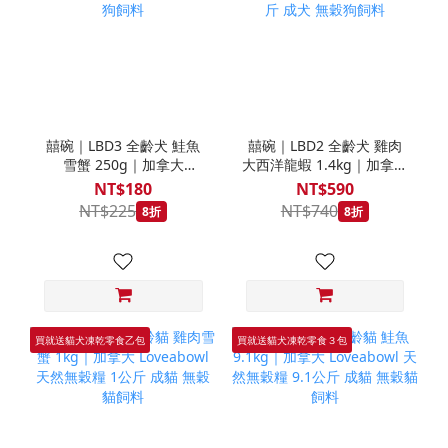
囍碗｜LBD3 全齡犬 鮭魚
囍碗｜LBD2 全齡犬 雞肉
雪蟹 250g｜加拿大
大西洋龍蝦 1.4kg｜加拿大
Loveabowl 天然無穀糧
Loveabowl 天然無穀糧
NT$180
NT$590
250克 成犬 無穀狗飼料
1.4公斤 成犬 無穀狗飼料
NT$225
NT$740
8折
8折
買就送貓犬凍乾零食乙包
買就送貓犬凍乾零食３包