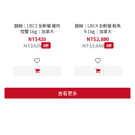
囍碗｜LBC2 全齡貓 雞肉
囍碗｜LBC4 全齡貓 鮭魚
雪蟹 1kg｜加拿大
9.1kg｜加拿大
Loveabowl 天然無穀糧 1
Loveabowl 天然無穀糧
NT$420
NT$2,880
公斤 成貓 無穀貓飼料
9.1公斤 成貓 無穀貓飼料
NT$525
NT$3,600
8折
8折
查看更多