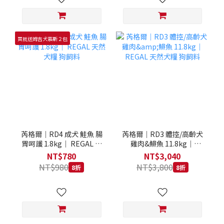
買就送姆吉犬慕斯２包
芮格爾｜RD4 成犬 鮭魚 腸
芮格爾｜RD3 體控/高齡犬
胃呵護 1.8kg｜ REGAL 天
雞肉&鯡魚 11.8kg｜
然犬糧 狗飼料
REGAL 天然犬糧 狗飼料
NT$780
NT$3,040
NT$980
NT$3,800
8折
8折