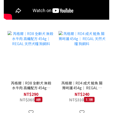
芮格爾｜RD8 全齡犬 無榖
芮格爾｜RD4 成犬 鮭魚 腸
水牛肉 高纖配方 454g｜
胃呵護 454g｜ REGAL 天
REGAL 天然犬糧 狗飼料
然犬糧 狗飼料
NT$290
NT$240
NT$365
NT$310
8折
7.7折