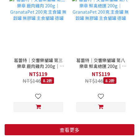
葛蕾特｜交響樂貓罐 第三
葛蕾特｜交響樂貓罐 第八
樂章 鹿肉雞肉 200g｜
樂章 鮮禽總匯 200g｜
GranataPet 200克 主食罐
GranataPet 200克 主食罐
NT$119
NT$119
無穀罐 無膠罐 主食貓罐 德
無穀罐 無膠罐 主食貓罐 德
NT$146
NT$146
8.2折
8.2折
罐
罐
查看更多