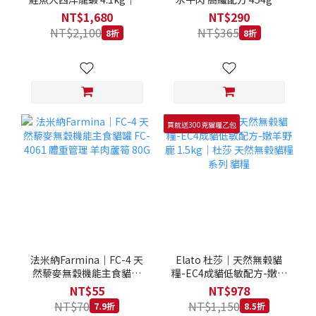
拿大 Loveabowl 天然無穀
REGAL 天然犬糧 狗飼料
NT$1,680
NT$290
糧 4.1公斤 成貓 無穀貓飼
NT$2,100
NT$365
8折
8折
料
買就送300克貓糧乙包
法米納Farmina｜FC-4 天
Elato 杜莎｜天然無榖貓
然藜麥無穀機能主食貓罐
糧-EC4成貓低敏配方-嫩羊
FC-4061 體重管理 羊肉蘆
野鹿 1.5kg｜杜莎 天然無
NT$55
NT$978
筍 80G
榖貓糧系列 貓糧
NT$70
NT$1,150
7.9折
8.5折