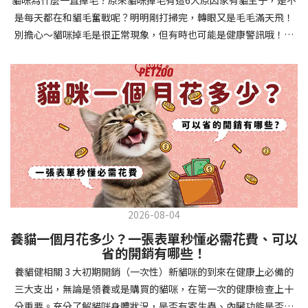
確認環境與生活作息：最近是否搬家、換貓砂、新成員加入？ 天氣
避免幼犬注意力分散。使用清晰一致的口令和手勢，成功時立即給
是每天都在和貓毛奮戰呢？明明剛打掃完，轉眼又是毛毛滿天飛！
是否有變化？ 飼主是否長時間外出？📌 貓咪拉肚子判斷步驟4：觀
予獎勵和讚美。記住，重複是學習的關鍵，每天多次短時間練習效
別擔心～貓咪掉毛是很正常現象，但有時也可能是健康警訊哦！以
察貓咪的精神與食慾：貓咪精神好嗎？、食慾是否正常？，可先觀
果最佳。調整日常行為除了基本指令，幼犬還需學習生活禮儀。如
下是常見的六大掉毛原因和實用改善妙招，讓毛孩健康、家裡乾淨
察 1~2 天，調整飲食、補充水分。如果貓咪 不吃不喝、 嗜睡、體重
廁訓練是優先項目—建立固定的如廁時間和地點，當幼犬正確如廁
兩全其美！貓咪掉毛原因1. 皮膚問題貓咪皮膚問題是造成掉毛的常
下降，表示身體狀況不佳，應儘快就醫！📌 貓咪拉肚子判斷步驟5：
時立即獎勵。另外要處理的常見問題包括咬人、啃咬家具和亂叫。
見兇手！皮膚發炎、感染或是長期搔癢，都會讓貓咪的毛髮失去健
檢查是否需要帶去看獸醫 如果拉肚子 1~2 次但精神好、食慾正常，
每當出現不當行為，給予適當替代品（如咬玩具代替咬手），並在
康光澤並大量脫落。常見的皮膚問題包括皮膚黴菌、細菌感染、疥
可以先觀察，如果腹瀉超過 48 小時或水狀腹瀉 + 嗜睡、食慾下降、
幼犬選擇正確行為時獎勵，這比責罵更有效。社交化訓練 兩個月大
癬蟲等寄生蟲，甚至是皮膚過度乾燥。如果發現貓咪皮膚有紅腫、
嘔吐 應立即就醫。 透過這 5 個步驟，你可以快速判斷貓咪拉肚子的
的幼犬正處於社會化黃金期，這階段的經驗將深刻影響未來性格。
結痂、脫屑或異常氣味，同時伴隨掉毛，建議盡快帶牠看獸醫哦！
原因與嚴重程度，確保毛孩的腸胃健康！如果不確定情況，還是建
安排幼犬接觸不同人類（包括兒童、戴眼鏡的人、使用拐杖的人
貓咪掉毛原因2. 過敏誰說只有人類會過敏？貓咪也會！貓咪可能對
議讓獸醫檢查，才能安心哦！🐾💖4種高風險群貓咪拉肚子要小心高
等）、各種動物、交通工具和環境聲音。起初保持在安全、受控的
環境中的塵蟎、花粉、清潔劑，甚至是食物中的某些成分產生過敏
風險貓咪包含：幼貓、老貓、懷孕貓、有慢性疾病貓，這些貓咪在
情境中，逐漸增加複雜度。每次正面社交體驗後給予獎勵，建立幼
反應。過敏症狀不只是打噴嚏、流眼淚，還會引起皮膚搔癢和掉毛
身體狀況出現警訊時要特別注意，如拉肚子次數超過2次以上，就建
犬對新事物的積極態度。進階技巧強化 基礎訓練穩固後，可以進入
問題。特別是食物過敏，更是常被忽略的掉毛元兇！如果貓咪經常
議直接尋求獸醫協助。2要訣判斷貓咪拉肚子要不要看醫生 高風險貓
更複雜的技巧訓練。這包括遠距離控制、不同干擾下的指令遵從、
2026-08-04
抓癢或舔舐特定部位，同時伴隨掉毛，很可能是過敏在作怪呢！貓
咪拉肚子次數超過2次以上，就建議直接尋求獸醫協助。正常且健康
多步驟動作等。使用延遲獎勵技巧，讓幼犬學會即使沒有立即獎勵
養貓一個月花多少？一張表單秒懂必需花費、可以
咪掉毛原因3. 營養不足貓咪的毛髮健康與營養息息相關！當貓咪飲
的貓咪，如拉肚子超過2-3天，建議直接尋求獸醫師協助。並記得提
也能保持良好行為。引入不同環境中的訓練，如公園、寵物店等，
省的開銷有哪些！
食中缺乏必要的蛋白質、脂肪酸（尤其是Omega-3和Omega-
供觀察紀錄給予獸醫師進行專業判斷。貓咪拉肚子但精神很好？如
幫助幼犬在各種情境下都能聽從指令。維持良好習慣 成功的訓練不
養貓健相關 3 大初期開銷（一次性）新貓咪的到來在健康上必備的
6）、維生素或礦物質時，毛髮就會變得乾燥、脆弱，容易斷裂脫
果飼主有發現貓咪拉肚子的情形，但貓咪的精神很好。有可能與飲
是一次性的，而是需要持續維護。即使幼犬已經掌握所有技能，也
三大支出，無論是領養或是購買的貓咪，在第一次的健康檢查上十
落。長期餵食低品質或不均衡的貓糧，可能使貓咪營養不良，進而
食方便相關，回想是否進食新的食物，或是正進行飼料更換的過
要定期複習，防止行為退化。將訓練融入日常生活，如出門前的
分重要。充分了解貓咪身體狀況，是否有寄生蟲、內臟功能是否健