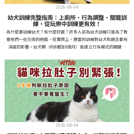
2026-08-04
幼犬訓練完整指南：上廁所、行為調整、關籠訓
練，從玩樂中訓練更有效！
為什麼要訓練幼犬？有什麼好處？許多人認為幼犬訓練只是為了教
會牠們一些花俏的把戲，但實際上，適當的訓練對幼犬和飼主都有
深遠的影響。幼犬期（約8週至6個月）是建立行為模式的關鍵時
期，這階段的訓練能奠定終身良好習慣的基礎，預防未來可能出現
的行為問題，並建立人犬間的健康關係。 建立安全健康的生活環境
透過基礎訓練，幼犬能學會家居規則，避免危險行為和破壞家具。
像是「不」和「放下」等指令可以阻止幼犬咬電線或誤食有害物
質，有效降低居家意外風險。規律的如廁訓練則能養成良好衛生習
慣，讓家中環境保持乾淨舒適。增強溝通與信任關係訓練過程就像
建立一種共同語言，幫助你和幼犬更好地理解彼此。當幼犬學會回
應你的指令，不只增加了互動機會，也建立了主人作為領導者的地
位。正向獎勵式訓練更能培養幼犬對你的信任感，強化情感連結，
創造更和諧的相處模式。培養社交技能與適應能力及早接觸各種環
2026-08-04
境和刺激，能幫助幼犬成長為自信穩定的成犬。適當的社會化訓練