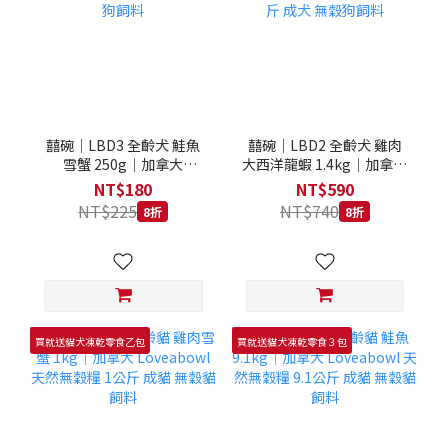
囍碗｜LBD3 全齡犬 鮭魚
囍碗｜LBD2 全齡犬 雞肉
雪蟹 250g｜加拿大
大西洋龍蝦 1.4kg｜加拿大
Loveabowl 天然無穀糧
Loveabowl 天然無穀糧
NT$180
NT$590
250克 成犬 無穀狗飼料
1.4公斤 成犬 無穀狗飼料
NT$225
NT$740
8折
8折
買就送貓犬凍乾零食乙包
買就送貓犬凍乾零食３包