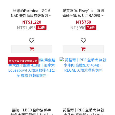
法米納Farmina｜GC-6
貓艾歐Dr. Elsey’s｜凝結
N&D 天然頂級無穀系列 室
礦砂 冠軍藍 ULTRA強效除
內/結紮貓 雞肉石榴 1.5KG
臭 40LB｜Cat Litter 40磅
NT$1,220
NT$750
貓砂 凝結礦砂 美國 艾爾博
NT$1,495
NT$990
8.2折
7.6折
士
買就送貓犬凍乾零食２包
囍碗｜LBC3 全齡貓 鯡魚
芮格爾｜RD8 全齡犬 無榖
鮭魚大西洋龍蝦 4.1kg｜加
水牛肉 高纖配方 454g｜