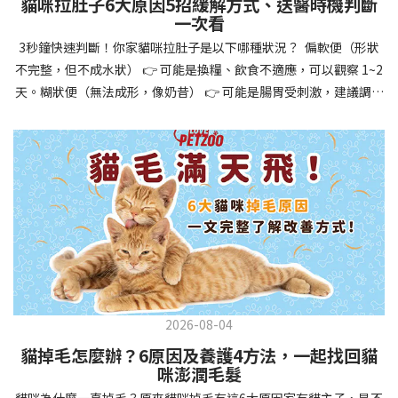
貓咪拉肚子6大原因5招緩解方式、送醫時機判斷
讓牠們學會如何與其他狗狗、動物和人類和平相處，減少恐懼或攻
一次看
擊行為。這種適應能力使幼犬未來能從容面對獸醫檢查、美容
3秒鐘快速判斷！你家貓咪拉肚子是以下哪種狀況？ 偏軟便（形狀
salon、寄宿或旅行等各種情境，大大提升生活品質。 訓練幼犬不只
不完整，但不成水狀） 👉 可能是換糧、飲食不適應，可以觀察 1~2
是教會指令，更是塑造性格和習慣的過程！ 透過耐心且一致的訓
天。糊狀便（無法成形，像奶昔） 👉 可能是腸胃受刺激，建議調整
練，你不僅能擁有一隻聽話的好狗狗，更能建立起相互尊重的終身
飲食、補充益生菌。水狀便（完全液體） 👉 可能是腸胃炎或感染，
伙伴關係。記住，現在投入的每一分鐘訓練，都將在未來十幾年的
若超過 24 小時沒改善，建議就醫。血便（帶血絲或黑色糞便） 👉
相處中獲得回報狗狗訓練指南，六步驟培養幼犬開始幼犬訓練時，
可能是嚴重腸胃問題，應立即帶去獸醫院！想知道貓咪拉肚子的真
系統性的方法能帶來最佳效果。從信任建立到習慣養成，每個階段
正原因，只要透過 5 個簡單步驟，就能判斷問題嚴重性，決定是否
都至關重要，缺一不可。良好的訓練應循序漸進，把握幼犬成長敏
需要就醫！接下來我們一起來看看該怎麼做吧！🐾 貓咪拉肚子怎麼
感期，以積極正向的方式引導。遵循這六個步驟，即使是第一次養
辦？5步驟判斷貓咪拉肚子是否需要馬上看醫生貓咪拉肚子的因素與
狗的新手，也能輕鬆將調皮的小狗訓練成聽話的好夥伴！建立信任
許多原因有關，更換食物、誤食異物或不乾淨的東西、寄生蟲、其
基礎 幼犬訓練的第一步不是教指令，而是建立信任。剛到新家的幼
他疾病。 5 步驟判斷貓咪拉肚子原因，要不要看醫生？當貓咪拉肚
犬可能感到緊張不安，給予適當空間適應環境很重要。用溫柔的聲
子時，不用慌張！透過以下 5 個步驟，就能快速判斷原因，並決定
音交談，提供安全舒適的窩，維持規律的餵食和如廁時間，讓幼犬
是否需要帶去獸醫院。📌 貓咪拉肚子判斷步驟1：觀察糞便的狀態：
感到安心。輕輕撫摸、溫柔擁抱，每天安排固定玩耍時間，這些都
2026-08-04
糞便質地是關鍵！不同形態代表不同的腸胃狀況📌 貓咪拉肚子判斷
能幫助建立初步的依附關係。教導基礎指令 當幼犬適應新環境並信
貓掉毛怎麼辦？6原因及養護4方法，一起找回貓
步驟2：回想最近的飲食變化：有沒有突然換飼料或罐頭？ 有沒有吃
任你後，可開始教導基本指令。從簡單的「坐下」開始，再逐步學
咪澎潤毛髮
到新零食或人類食物？ 是否誤食異物？📌 貓咪拉肚子判斷步驟3：
習「趴下」、「等待」和「過來」。每次訓練保持在5-10分鐘內，
貓咪為什麼一直掉毛？原來貓咪掉毛有這6大原因家有貓主子，是不