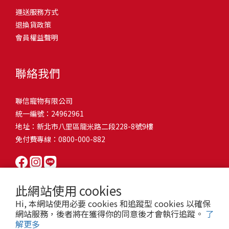
問題，才能避免小問題變大病！貓掉毛嚴重怎麼辦？4重點從日常生
有很大的關聯！冬天太冷，腸胃蠕動變慢，容易消化不良；夏天太
和獨立能力。 幼犬訓練常見問題Q1: 幾個月大的幼犬最適合開始訓
運送服務方式
的紙箱。建議一開始可以購買單價較低的入門款，觀察一下貓咪的
活中輕鬆改善看到滿屋子的貓毛是不是很抓狂？別擔心！其實只要
熱，水分流失快，腸道可能變得敏感，導致糞便變軟或拉稀。如果
練？A: 訓練可從幼犬到家首日開始（約8-10週大）。3-16週是社會
退換貨政策
使用狀況，再考慮購買「豪宅」！ 項目費用用品貓碗$300貓窩
透過一些簡單的日常照護方式，就能有效減少貓咪掉毛情況。從梳
換季時沒有適當調整環境，貓咪的腸胃就可能跟著「鬧脾氣」。冬
化黃金期，每次訓練控制在5-10分鐘內。Q2: 幼犬如廁訓練需要多久
會員權益聲明
$500貓跳台$1,500貓砂盆$500貓抓板$300外出籠$1,000一次性養貓
毛、洗澡到增加互動和營養調整，這些小撇步不僅能幫助貓咪維持
天注意保暖，提供暖墊、厚毯，避免冷風直吹。夏天補充水分，可
才能成功？A: 通常需要4-6個月，小型犬可能較慢。關鍵是固定時間
用品相關花費1：貓碗貓咪進食的物品，挑選上可偏向貓碗+有碗架
健康的皮毛，也能讓家裡的貓毛困擾大大減少！跟著以下重點一起
以加點湯罐、鮮食湯水，讓貓咪願意多喝水。避免冷熱交替太快，
帶出門，並立即獎勵正確行為。Q3: 幼犬亂咬家具怎麼辦？A: 提供專
的，可減少貓咪進食時的負擔。一次性養貓用品相關花費2：貓窩貓
行動吧！ 預防貓掉毛方法1：勤勞梳毛養貓必備神器就是各種梳子
像是開冷氣又突然關掉，容易讓貓咪腸胃受影響。重點提醒：換季
聯絡我們
屬啃咬玩具作替代品，發現不當啃咬時堅定說「不」，並引導至適
咪是非常需要安全感的動物，可以準備一個專屬他的「寶座」，當
啦！勤勞梳毛是最直接有效的掉毛控制方法。定期梳理可以幫貓咪
時，記得關心貓咪的腸胃狀況，適當調整環境，幫助毛孩適應！ 貓
合的玩具。確保足夠運動減少無聊行為。Q4: 如何阻止幼犬在家中亂
貓咪感到緊張或焦慮時可進到他的安全區域。一次性養貓用品相關
清除鬆動的死毛，減少牠們自行舔毛時吞入的毛球量，更能預防毛
咪拉肚子原因4. 寄生蟲或疾病感染貓咪如果持續拉肚子，甚至糞便
尿尿？A: 建立固定如廁時間表，成功時立即獎勵。限制活動範圍並
聯信寵物有限公司
花費3：貓跳台貓咪雖然不需要外出進行放電，但在家中還是需要擺
髮打結和皮膚問題。建議週期：短毛貓每週梳1-2次，長毛貓則建議
有血絲、異味特別重，那就要小心可能是 寄生蟲感染（如蛔蟲、鈎
密切監督。意外發生時不責罵，使用專用除臭劑徹底清理。Q5: 幼犬
統一編號：24962961
放高度適合的貓跳台提供貓咪玩耍，貓跳台與貓窩相同，能給予貓
2-3天梳一次。挑選合適的梳具也很重要，可以準備橡膠刷、鬃毛刷
蟲、球蟲）或腸胃炎、腸道疾病。這類情況會影響營養吸收，長期
一直吠叫怎麼辦？A: 找出原因（尋求注意力、警戒、焦慮）。訓練
地址：新北市八里區龍米路二段228-8號9樓
咪對於環境的安全感。一次性養貓用品相關花費4：貓砂盆貓咪排泄
或專用脫毛梳，依照毛質選擇。記得將梳毛變成愉快的日常儀式，
下來甚至可能造成貓咪消瘦、免疫力下降。定期驅蟲（幼貓建議每
「安靜」指令，停止吠叫時獎勵。避免對吠叫作出反應，確保充分
免付費專線：0800-000-882
用品，可選擇合適貓咪體型大小，不宜過小。一次性養貓用品相關
不僅能增加你們的互動時間，也讓貓咪享受被梳理的舒適感！預防
月一次，成貓每 3~6 個月一次）。觀察貓咪精神狀態，如果還伴隨
運動減少過度精力。Q6: 幼犬訓練中可以使用懲罰嗎？A: 不建議。正
花費5：貓抓板貓咪會有磨爪的習慣，為了我們的沙發或是地毯著
貓掉毛方法2：定期洗澡「貓咪會自己清潔，不需要洗澡」這個想法
嘔吐、食慾下降，務必儘早就醫。重點提醒：如果貓咪拉肚子超過 2
向獎勵比懲罰更有效且健康。懲罰可能導致恐懼或攻擊行為，破壞
想，需要準備一個能夠讓牠們放肆磨爪的貓抓板。一次性養貓用品
其實不完全正確哦！適當的洗澡能幫助貓咪清除死毛和皮屑，減少
天，或糞便異常，應立即帶去獸醫院檢查！ 貓咪拉肚子原因5. 情緒
信任關係。專注獎勵好行為，重新引導不良行為。Q7: 幼犬害怕其他
相關花費6：外出籠雖然貓咪平常不會外出，但當有美容或醫療需求
過敏原，特別是對長毛貓或油性皮膚的貓咪更有幫助。但注意，洗
壓力影響腸胃壓力不只影響人類，也會影響貓咪的腸胃！過度緊
狗狗怎麼辦？A: 循序漸進社交化，從友善成犬開始。不強迫互動，
此網站使用 cookies
時，外出籠就非常重要，平常也可以適度讓貓咪適應外出籠，避免
澡頻率不宜過高，一般室內貓咪1-3個月洗一次就足夠，過度洗澡反
張、焦慮、驚嚇（如煙火聲、大聲喧嘩），都可能讓貓咪拉肚子。
正面經驗後給予獎勵。考慮參加專業幼犬社交課程。Q8: 幼犬分離焦
Hi, 本網站使用必要 cookies 和追蹤型 cookies 以確保
緊急情況時，貓咪過度抗拒。總結來說貓咪在健康及用品的一次性
而會造成皮膚乾燥。選擇專為貓咪設計的溫和洗毛精，洗後一定要
尤其是個性敏感的貓咪，對變化的適應力比較低，壓力一大，腸胃
慮要如何處理？A: 練習短暫分離，逐漸延長。離開和返家時保持低
網站服務，後者將在獲得你的同意後才會執行追蹤。
了
費用大約落在 $ 7900~ $ 11600不等。雖說金額看起來不少，但以上
完全吹乾，避免濕毛造成皮膚問題。如果貓咪特別害怕洗澡，可以
就先「罷工」。減少壓力來源，盡量讓貓咪的作息固定。給貓咪陪
解更多
調。提供能分散注意力的玩具，建立可預測的離家儀式。每隻幼犬