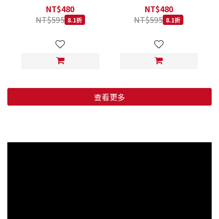
低穀鱈魚甜橙 小顆粒 800G
羊肉藍莓 小顆粒 800G
NT$480
NT$480
NT$595
NT$595
8.1折
8.1折
查看更多