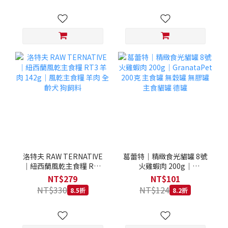
洛特夫 RAW TERNATIVE
葛蕾特｜精緻食光貓罐 8號
｜紐西蘭風乾主食糧 RT3
火雞蝦肉 200g｜
羊肉 142g｜風乾主食糧 羊
GranataPet 200克 主食罐
NT$279
NT$101
肉 全齡犬 狗飼料
無穀罐 無膠罐 主食貓罐 德
NT$330
NT$124
8.5折
8.2折
罐