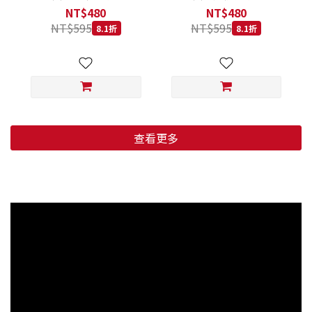
低穀鱈魚甜橙 小顆粒 800G
羊肉藍莓 小顆粒 800G
NT$480
NT$480
NT$595
NT$595
8.1折
8.1折
查看更多