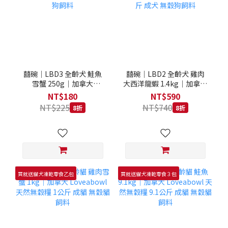
囍碗｜LBD3 全齡犬 鮭魚
囍碗｜LBD2 全齡犬 雞肉
雪蟹 250g｜加拿大
大西洋龍蝦 1.4kg｜加拿大
Loveabowl 天然無穀糧
Loveabowl 天然無穀糧
NT$180
NT$590
250克 成犬 無穀狗飼料
1.4公斤 成犬 無穀狗飼料
NT$225
NT$740
8折
8折
買就送貓犬凍乾零食乙包
買就送貓犬凍乾零食３包