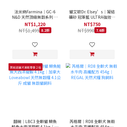
法米納Farmina｜GC-6
貓艾歐Dr. Elsey’s｜凝結
N&D 天然頂級無穀系列 室
礦砂 冠軍藍 ULTRA強效除
內/結紮貓 雞肉石榴 1.5KG
臭 40LB｜Cat Litter 40磅
NT$1,220
NT$750
貓砂 凝結礦砂 美國 艾爾博
NT$1,495
NT$990
8.2折
7.6折
士
買就送貓犬凍乾零食２包
囍碗｜LBC3 全齡貓 鯡魚
芮格爾｜RD8 全齡犬 無榖
鮭魚大西洋龍蝦 4.1kg｜加
水牛肉 高纖配方 454g｜