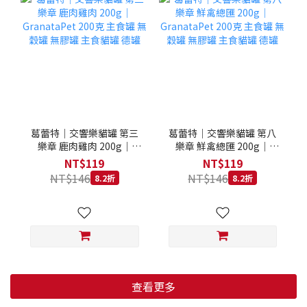
葛蕾特｜交響樂貓罐 第三
葛蕾特｜交響樂貓罐 第八
樂章 鹿肉雞肉 200g｜
樂章 鮮禽總匯 200g｜
GranataPet 200克 主食罐
GranataPet 200克 主食罐
NT$119
NT$119
無穀罐 無膠罐 主食貓罐 德
無穀罐 無膠罐 主食貓罐 德
NT$146
NT$146
8.2折
8.2折
罐
罐
查看更多