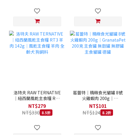
洛特夫 RAW TERNATIVE
葛蕾特｜精緻食光貓罐 8號
｜紐西蘭風乾主食糧 RT3
火雞蝦肉 200g｜
羊肉 142g｜風乾主食糧 羊
GranataPet 200克 主食罐
NT$279
NT$101
肉 全齡犬 狗飼料
無穀罐 無膠罐 主食貓罐 德
NT$330
NT$124
8.5折
8.2折
罐