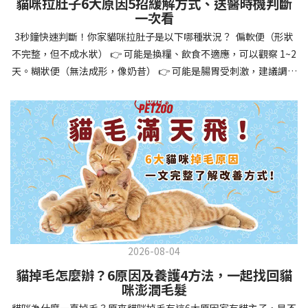
貓咪拉肚子6大原因5招緩解方式、送醫時機判斷
讓牠們學會如何與其他狗狗、動物和人類和平相處，減少恐懼或攻
一次看
擊行為。這種適應能力使幼犬未來能從容面對獸醫檢查、美容
3秒鐘快速判斷！你家貓咪拉肚子是以下哪種狀況？ 偏軟便（形狀
salon、寄宿或旅行等各種情境，大大提升生活品質。 訓練幼犬不只
不完整，但不成水狀） 👉 可能是換糧、飲食不適應，可以觀察 1~2
是教會指令，更是塑造性格和習慣的過程！ 透過耐心且一致的訓
天。糊狀便（無法成形，像奶昔） 👉 可能是腸胃受刺激，建議調整
練，你不僅能擁有一隻聽話的好狗狗，更能建立起相互尊重的終身
飲食、補充益生菌。水狀便（完全液體） 👉 可能是腸胃炎或感染，
伙伴關係。記住，現在投入的每一分鐘訓練，都將在未來十幾年的
若超過 24 小時沒改善，建議就醫。血便（帶血絲或黑色糞便） 👉
相處中獲得回報狗狗訓練指南，六步驟培養幼犬開始幼犬訓練時，
可能是嚴重腸胃問題，應立即帶去獸醫院！想知道貓咪拉肚子的真
系統性的方法能帶來最佳效果。從信任建立到習慣養成，每個階段
正原因，只要透過 5 個簡單步驟，就能判斷問題嚴重性，決定是否
都至關重要，缺一不可。良好的訓練應循序漸進，把握幼犬成長敏
需要就醫！接下來我們一起來看看該怎麼做吧！🐾 貓咪拉肚子怎麼
感期，以積極正向的方式引導。遵循這六個步驟，即使是第一次養
辦？5步驟判斷貓咪拉肚子是否需要馬上看醫生貓咪拉肚子的因素與
狗的新手，也能輕鬆將調皮的小狗訓練成聽話的好夥伴！建立信任
許多原因有關，更換食物、誤食異物或不乾淨的東西、寄生蟲、其
基礎 幼犬訓練的第一步不是教指令，而是建立信任。剛到新家的幼
他疾病。 5 步驟判斷貓咪拉肚子原因，要不要看醫生？當貓咪拉肚
犬可能感到緊張不安，給予適當空間適應環境很重要。用溫柔的聲
子時，不用慌張！透過以下 5 個步驟，就能快速判斷原因，並決定
音交談，提供安全舒適的窩，維持規律的餵食和如廁時間，讓幼犬
是否需要帶去獸醫院。📌 貓咪拉肚子判斷步驟1：觀察糞便的狀態：
感到安心。輕輕撫摸、溫柔擁抱，每天安排固定玩耍時間，這些都
2026-08-04
糞便質地是關鍵！不同形態代表不同的腸胃狀況📌 貓咪拉肚子判斷
能幫助建立初步的依附關係。教導基礎指令 當幼犬適應新環境並信
貓掉毛怎麼辦？6原因及養護4方法，一起找回貓
步驟2：回想最近的飲食變化：有沒有突然換飼料或罐頭？ 有沒有吃
任你後，可開始教導基本指令。從簡單的「坐下」開始，再逐步學
咪澎潤毛髮
到新零食或人類食物？ 是否誤食異物？📌 貓咪拉肚子判斷步驟3：
習「趴下」、「等待」和「過來」。每次訓練保持在5-10分鐘內，
貓咪為什麼一直掉毛？原來貓咪掉毛有這6大原因家有貓主子，是不