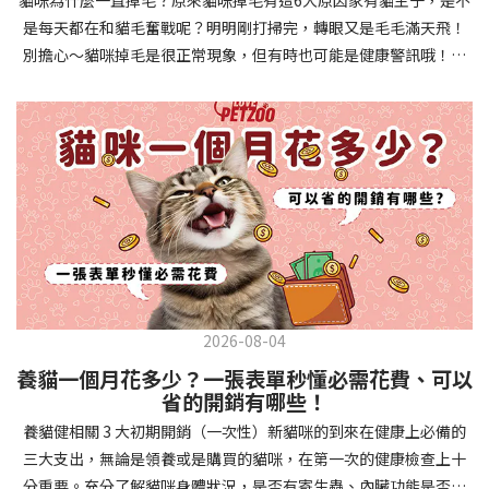
確認環境與生活作息：最近是否搬家、換貓砂、新成員加入？ 天氣
避免幼犬注意力分散。使用清晰一致的口令和手勢，成功時立即給
是每天都在和貓毛奮戰呢？明明剛打掃完，轉眼又是毛毛滿天飛！
是否有變化？ 飼主是否長時間外出？📌 貓咪拉肚子判斷步驟4：觀
予獎勵和讚美。記住，重複是學習的關鍵，每天多次短時間練習效
別擔心～貓咪掉毛是很正常現象，但有時也可能是健康警訊哦！以
察貓咪的精神與食慾：貓咪精神好嗎？、食慾是否正常？，可先觀
果最佳。調整日常行為除了基本指令，幼犬還需學習生活禮儀。如
下是常見的六大掉毛原因和實用改善妙招，讓毛孩健康、家裡乾淨
察 1~2 天，調整飲食、補充水分。如果貓咪 不吃不喝、 嗜睡、體重
廁訓練是優先項目—建立固定的如廁時間和地點，當幼犬正確如廁
兩全其美！貓咪掉毛原因1. 皮膚問題貓咪皮膚問題是造成掉毛的常
下降，表示身體狀況不佳，應儘快就醫！📌 貓咪拉肚子判斷步驟5：
時立即獎勵。另外要處理的常見問題包括咬人、啃咬家具和亂叫。
見兇手！皮膚發炎、感染或是長期搔癢，都會讓貓咪的毛髮失去健
檢查是否需要帶去看獸醫 如果拉肚子 1~2 次但精神好、食慾正常，
每當出現不當行為，給予適當替代品（如咬玩具代替咬手），並在
康光澤並大量脫落。常見的皮膚問題包括皮膚黴菌、細菌感染、疥
可以先觀察，如果腹瀉超過 48 小時或水狀腹瀉 + 嗜睡、食慾下降、
幼犬選擇正確行為時獎勵，這比責罵更有效。社交化訓練 兩個月大
癬蟲等寄生蟲，甚至是皮膚過度乾燥。如果發現貓咪皮膚有紅腫、
嘔吐 應立即就醫。 透過這 5 個步驟，你可以快速判斷貓咪拉肚子的
的幼犬正處於社會化黃金期，這階段的經驗將深刻影響未來性格。
結痂、脫屑或異常氣味，同時伴隨掉毛，建議盡快帶牠看獸醫哦！
原因與嚴重程度，確保毛孩的腸胃健康！如果不確定情況，還是建
安排幼犬接觸不同人類（包括兒童、戴眼鏡的人、使用拐杖的人
貓咪掉毛原因2. 過敏誰說只有人類會過敏？貓咪也會！貓咪可能對
議讓獸醫檢查，才能安心哦！🐾💖4種高風險群貓咪拉肚子要小心高
等）、各種動物、交通工具和環境聲音。起初保持在安全、受控的
環境中的塵蟎、花粉、清潔劑，甚至是食物中的某些成分產生過敏
風險貓咪包含：幼貓、老貓、懷孕貓、有慢性疾病貓，這些貓咪在
情境中，逐漸增加複雜度。每次正面社交體驗後給予獎勵，建立幼
反應。過敏症狀不只是打噴嚏、流眼淚，還會引起皮膚搔癢和掉毛
身體狀況出現警訊時要特別注意，如拉肚子次數超過2次以上，就建
犬對新事物的積極態度。進階技巧強化 基礎訓練穩固後，可以進入
問題。特別是食物過敏，更是常被忽略的掉毛元兇！如果貓咪經常
議直接尋求獸醫協助。2要訣判斷貓咪拉肚子要不要看醫生 高風險貓
更複雜的技巧訓練。這包括遠距離控制、不同干擾下的指令遵從、
2026-08-04
抓癢或舔舐特定部位，同時伴隨掉毛，很可能是過敏在作怪呢！貓
咪拉肚子次數超過2次以上，就建議直接尋求獸醫協助。正常且健康
多步驟動作等。使用延遲獎勵技巧，讓幼犬學會即使沒有立即獎勵
養貓一個月花多少？一張表單秒懂必需花費、可以
咪掉毛原因3. 營養不足貓咪的毛髮健康與營養息息相關！當貓咪飲
的貓咪，如拉肚子超過2-3天，建議直接尋求獸醫師協助。並記得提
也能保持良好行為。引入不同環境中的訓練，如公園、寵物店等，
省的開銷有哪些！
食中缺乏必要的蛋白質、脂肪酸（尤其是Omega-3和Omega-
供觀察紀錄給予獸醫師進行專業判斷。貓咪拉肚子但精神很好？如
幫助幼犬在各種情境下都能聽從指令。維持良好習慣 成功的訓練不
養貓健相關 3 大初期開銷（一次性）新貓咪的到來在健康上必備的
6）、維生素或礦物質時，毛髮就會變得乾燥、脆弱，容易斷裂脫
果飼主有發現貓咪拉肚子的情形，但貓咪的精神很好。有可能與飲
是一次性的，而是需要持續維護。即使幼犬已經掌握所有技能，也
三大支出，無論是領養或是購買的貓咪，在第一次的健康檢查上十
落。長期餵食低品質或不均衡的貓糧，可能使貓咪營養不良，進而
食方便相關，回想是否進食新的食物，或是正進行飼料更換的過
要定期複習，防止行為退化。將訓練融入日常生活，如出門前的
分重要。充分了解貓咪身體狀況，是否有寄生蟲、內臟功能是否健