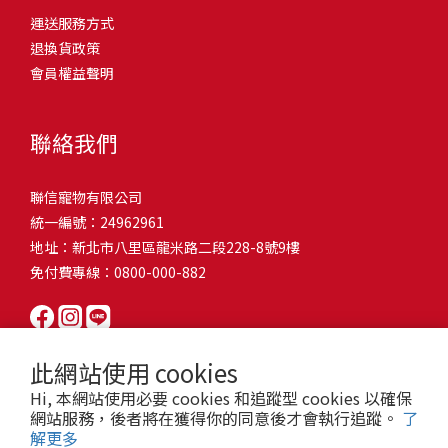
問題，才能避免小問題變大病！貓掉毛嚴重怎麼辦？4重點從日常生
有很大的關聯！冬天太冷，腸胃蠕動變慢，容易消化不良；夏天太
和獨立能力。 幼犬訓練常見問題Q1: 幾個月大的幼犬最適合開始訓
運送服務方式
的紙箱。建議一開始可以購買單價較低的入門款，觀察一下貓咪的
活中輕鬆改善看到滿屋子的貓毛是不是很抓狂？別擔心！其實只要
熱，水分流失快，腸道可能變得敏感，導致糞便變軟或拉稀。如果
練？A: 訓練可從幼犬到家首日開始（約8-10週大）。3-16週是社會
退換貨政策
使用狀況，再考慮購買「豪宅」！ 項目費用用品貓碗$300貓窩
透過一些簡單的日常照護方式，就能有效減少貓咪掉毛情況。從梳
換季時沒有適當調整環境，貓咪的腸胃就可能跟著「鬧脾氣」。冬
化黃金期，每次訓練控制在5-10分鐘內。Q2: 幼犬如廁訓練需要多久
會員權益聲明
$500貓跳台$1,500貓砂盆$500貓抓板$300外出籠$1,000一次性養貓
毛、洗澡到增加互動和營養調整，這些小撇步不僅能幫助貓咪維持
天注意保暖，提供暖墊、厚毯，避免冷風直吹。夏天補充水分，可
才能成功？A: 通常需要4-6個月，小型犬可能較慢。關鍵是固定時間
用品相關花費1：貓碗貓咪進食的物品，挑選上可偏向貓碗+有碗架
健康的皮毛，也能讓家裡的貓毛困擾大大減少！跟著以下重點一起
以加點湯罐、鮮食湯水，讓貓咪願意多喝水。避免冷熱交替太快，
帶出門，並立即獎勵正確行為。Q3: 幼犬亂咬家具怎麼辦？A: 提供專
的，可減少貓咪進食時的負擔。一次性養貓用品相關花費2：貓窩貓
行動吧！ 預防貓掉毛方法1：勤勞梳毛養貓必備神器就是各種梳子
像是開冷氣又突然關掉，容易讓貓咪腸胃受影響。重點提醒：換季
聯絡我們
屬啃咬玩具作替代品，發現不當啃咬時堅定說「不」，並引導至適
咪是非常需要安全感的動物，可以準備一個專屬他的「寶座」，當
啦！勤勞梳毛是最直接有效的掉毛控制方法。定期梳理可以幫貓咪
時，記得關心貓咪的腸胃狀況，適當調整環境，幫助毛孩適應！ 貓
合的玩具。確保足夠運動減少無聊行為。Q4: 如何阻止幼犬在家中亂
貓咪感到緊張或焦慮時可進到他的安全區域。一次性養貓用品相關
清除鬆動的死毛，減少牠們自行舔毛時吞入的毛球量，更能預防毛
咪拉肚子原因4. 寄生蟲或疾病感染貓咪如果持續拉肚子，甚至糞便
尿尿？A: 建立固定如廁時間表，成功時立即獎勵。限制活動範圍並
聯信寵物有限公司
花費3：貓跳台貓咪雖然不需要外出進行放電，但在家中還是需要擺
髮打結和皮膚問題。建議週期：短毛貓每週梳1-2次，長毛貓則建議
有血絲、異味特別重，那就要小心可能是 寄生蟲感染（如蛔蟲、鈎
密切監督。意外發生時不責罵，使用專用除臭劑徹底清理。Q5: 幼犬
統一編號：24962961
放高度適合的貓跳台提供貓咪玩耍，貓跳台與貓窩相同，能給予貓
2-3天梳一次。挑選合適的梳具也很重要，可以準備橡膠刷、鬃毛刷
蟲、球蟲）或腸胃炎、腸道疾病。這類情況會影響營養吸收，長期
一直吠叫怎麼辦？A: 找出原因（尋求注意力、警戒、焦慮）。訓練
地址：新北市八里區龍米路二段228-8號9樓
咪對於環境的安全感。一次性養貓用品相關花費4：貓砂盆貓咪排泄
或專用脫毛梳，依照毛質選擇。記得將梳毛變成愉快的日常儀式，
下來甚至可能造成貓咪消瘦、免疫力下降。定期驅蟲（幼貓建議每
「安靜」指令，停止吠叫時獎勵。避免對吠叫作出反應，確保充分
免付費專線：0800-000-882
用品，可選擇合適貓咪體型大小，不宜過小。一次性養貓用品相關
不僅能增加你們的互動時間，也讓貓咪享受被梳理的舒適感！預防
月一次，成貓每 3~6 個月一次）。觀察貓咪精神狀態，如果還伴隨
運動減少過度精力。Q6: 幼犬訓練中可以使用懲罰嗎？A: 不建議。正
花費5：貓抓板貓咪會有磨爪的習慣，為了我們的沙發或是地毯著
貓掉毛方法2：定期洗澡「貓咪會自己清潔，不需要洗澡」這個想法
嘔吐、食慾下降，務必儘早就醫。重點提醒：如果貓咪拉肚子超過 2
向獎勵比懲罰更有效且健康。懲罰可能導致恐懼或攻擊行為，破壞
想，需要準備一個能夠讓牠們放肆磨爪的貓抓板。一次性養貓用品
其實不完全正確哦！適當的洗澡能幫助貓咪清除死毛和皮屑，減少
天，或糞便異常，應立即帶去獸醫院檢查！ 貓咪拉肚子原因5. 情緒
信任關係。專注獎勵好行為，重新引導不良行為。Q7: 幼犬害怕其他
相關花費6：外出籠雖然貓咪平常不會外出，但當有美容或醫療需求
過敏原，特別是對長毛貓或油性皮膚的貓咪更有幫助。但注意，洗
壓力影響腸胃壓力不只影響人類，也會影響貓咪的腸胃！過度緊
狗狗怎麼辦？A: 循序漸進社交化，從友善成犬開始。不強迫互動，
此網站使用 cookies
時，外出籠就非常重要，平常也可以適度讓貓咪適應外出籠，避免
澡頻率不宜過高，一般室內貓咪1-3個月洗一次就足夠，過度洗澡反
張、焦慮、驚嚇（如煙火聲、大聲喧嘩），都可能讓貓咪拉肚子。
正面經驗後給予獎勵。考慮參加專業幼犬社交課程。Q8: 幼犬分離焦
Hi, 本網站使用必要 cookies 和追蹤型 cookies 以確保
緊急情況時，貓咪過度抗拒。總結來說貓咪在健康及用品的一次性
而會造成皮膚乾燥。選擇專為貓咪設計的溫和洗毛精，洗後一定要
尤其是個性敏感的貓咪，對變化的適應力比較低，壓力一大，腸胃
慮要如何處理？A: 練習短暫分離，逐漸延長。離開和返家時保持低
網站服務，後者將在獲得你的同意後才會執行追蹤。
了
費用大約落在 $ 7900~ $ 11600不等。雖說金額看起來不少，但以上
完全吹乾，避免濕毛造成皮膚問題。如果貓咪特別害怕洗澡，可以
就先「罷工」。減少壓力來源，盡量讓貓咪的作息固定。給貓咪陪
解更多
調。提供能分散注意力的玩具，建立可預測的離家儀式。每隻幼犬