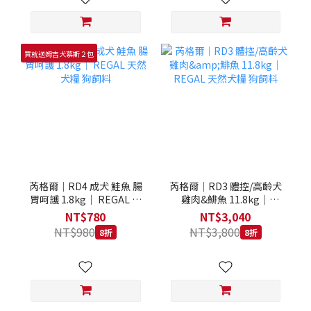
買就送姆吉犬慕斯２包
芮格爾｜RD4 成犬 鮭魚 腸
芮格爾｜RD3 體控/高齡犬
胃呵護 1.8kg｜ REGAL 天
雞肉&鯡魚 11.8kg｜
然犬糧 狗飼料
REGAL 天然犬糧 狗飼料
NT$780
NT$3,040
NT$980
NT$3,800
8折
8折