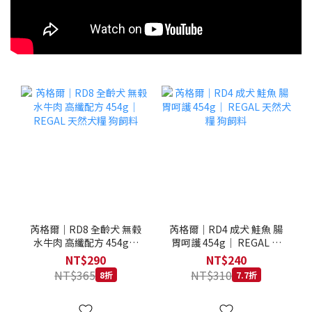
芮格爾｜RD8 全齡犬 無榖
芮格爾｜RD4 成犬 鮭魚 腸
水牛肉 高纖配方 454g｜
胃呵護 454g｜ REGAL 天
REGAL 天然犬糧 狗飼料
然犬糧 狗飼料
NT$290
NT$240
NT$365
NT$310
8折
7.7折