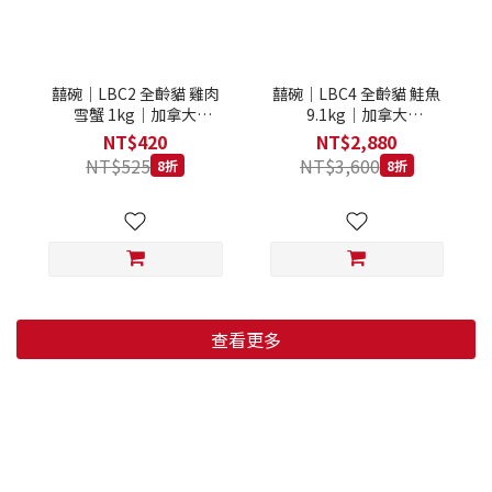
囍碗｜LBC2 全齡貓 雞肉
囍碗｜LBC4 全齡貓 鮭魚
雪蟹 1kg｜加拿大
9.1kg｜加拿大
Loveabowl 天然無穀糧 1
Loveabowl 天然無穀糧
NT$420
NT$2,880
公斤 成貓 無穀貓飼料
9.1公斤 成貓 無穀貓飼料
NT$525
NT$3,600
8折
8折
查看更多