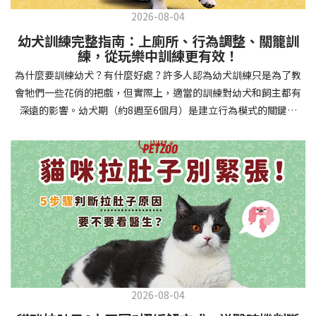
2026-08-04
幼犬訓練完整指南：上廁所、行為調整、關籠訓
練，從玩樂中訓練更有效！
為什麼要訓練幼犬？有什麼好處？許多人認為幼犬訓練只是為了教
會牠們一些花俏的把戲，但實際上，適當的訓練對幼犬和飼主都有
深遠的影響。幼犬期（約8週至6個月）是建立行為模式的關鍵時
期，這階段的訓練能奠定終身良好習慣的基礎，預防未來可能出現
的行為問題，並建立人犬間的健康關係。 建立安全健康的生活環境
透過基礎訓練，幼犬能學會家居規則，避免危險行為和破壞家具。
像是「不」和「放下」等指令可以阻止幼犬咬電線或誤食有害物
質，有效降低居家意外風險。規律的如廁訓練則能養成良好衛生習
慣，讓家中環境保持乾淨舒適。增強溝通與信任關係訓練過程就像
建立一種共同語言，幫助你和幼犬更好地理解彼此。當幼犬學會回
應你的指令，不只增加了互動機會，也建立了主人作為領導者的地
位。正向獎勵式訓練更能培養幼犬對你的信任感，強化情感連結，
創造更和諧的相處模式。培養社交技能與適應能力及早接觸各種環
2026-08-04
境和刺激，能幫助幼犬成長為自信穩定的成犬。適當的社會化訓練