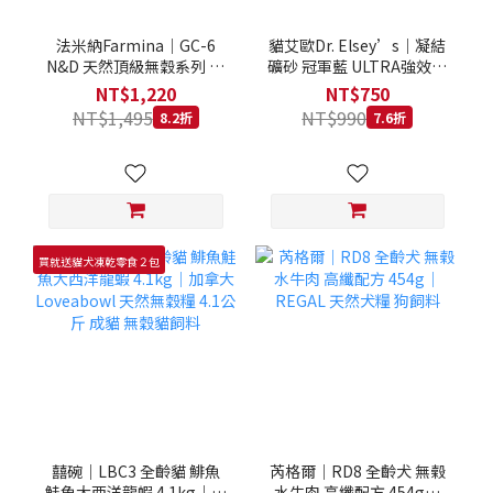
法米納Farmina｜GC-6
貓艾歐Dr. Elsey’s｜凝結
N&D 天然頂級無穀系列 室
礦砂 冠軍藍 ULTRA強效除
內/結紮貓 雞肉石榴 1.5KG
臭 40LB｜Cat Litter 40磅
NT$1,220
NT$750
貓砂 凝結礦砂 美國 艾爾博
NT$1,495
NT$990
8.2折
7.6折
士
買就送貓犬凍乾零食２包
囍碗｜LBC3 全齡貓 鯡魚
芮格爾｜RD8 全齡犬 無榖
鮭魚大西洋龍蝦 4.1kg｜加
水牛肉 高纖配方 454g｜