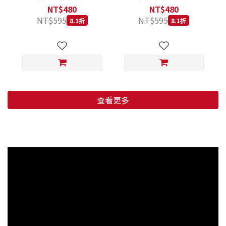
低穀鱈魚甜橙 小顆粒 800G
羊肉藍莓 小顆粒 800G
NT$480
NT$480
NT$595
NT$595
8.1折
8.1折
查看更多