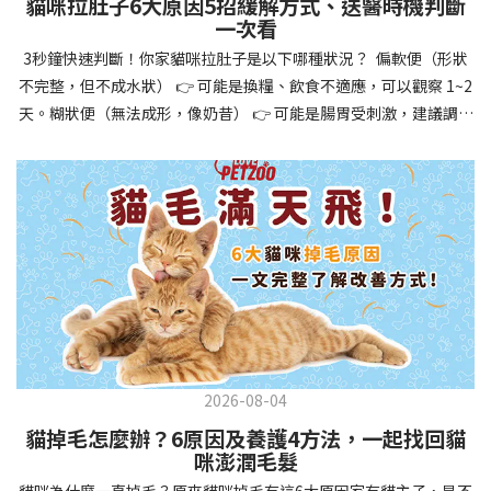
貓咪拉肚子6大原因5招緩解方式、送醫時機判斷
讓牠們學會如何與其他狗狗、動物和人類和平相處，減少恐懼或攻
一次看
擊行為。這種適應能力使幼犬未來能從容面對獸醫檢查、美容
3秒鐘快速判斷！你家貓咪拉肚子是以下哪種狀況？ 偏軟便（形狀
salon、寄宿或旅行等各種情境，大大提升生活品質。 訓練幼犬不只
不完整，但不成水狀） 👉 可能是換糧、飲食不適應，可以觀察 1~2
是教會指令，更是塑造性格和習慣的過程！ 透過耐心且一致的訓
天。糊狀便（無法成形，像奶昔） 👉 可能是腸胃受刺激，建議調整
練，你不僅能擁有一隻聽話的好狗狗，更能建立起相互尊重的終身
飲食、補充益生菌。水狀便（完全液體） 👉 可能是腸胃炎或感染，
伙伴關係。記住，現在投入的每一分鐘訓練，都將在未來十幾年的
若超過 24 小時沒改善，建議就醫。血便（帶血絲或黑色糞便） 👉
相處中獲得回報狗狗訓練指南，六步驟培養幼犬開始幼犬訓練時，
可能是嚴重腸胃問題，應立即帶去獸醫院！想知道貓咪拉肚子的真
系統性的方法能帶來最佳效果。從信任建立到習慣養成，每個階段
正原因，只要透過 5 個簡單步驟，就能判斷問題嚴重性，決定是否
都至關重要，缺一不可。良好的訓練應循序漸進，把握幼犬成長敏
需要就醫！接下來我們一起來看看該怎麼做吧！🐾 貓咪拉肚子怎麼
感期，以積極正向的方式引導。遵循這六個步驟，即使是第一次養
辦？5步驟判斷貓咪拉肚子是否需要馬上看醫生貓咪拉肚子的因素與
狗的新手，也能輕鬆將調皮的小狗訓練成聽話的好夥伴！建立信任
許多原因有關，更換食物、誤食異物或不乾淨的東西、寄生蟲、其
基礎 幼犬訓練的第一步不是教指令，而是建立信任。剛到新家的幼
他疾病。 5 步驟判斷貓咪拉肚子原因，要不要看醫生？當貓咪拉肚
犬可能感到緊張不安，給予適當空間適應環境很重要。用溫柔的聲
子時，不用慌張！透過以下 5 個步驟，就能快速判斷原因，並決定
音交談，提供安全舒適的窩，維持規律的餵食和如廁時間，讓幼犬
是否需要帶去獸醫院。📌 貓咪拉肚子判斷步驟1：觀察糞便的狀態：
感到安心。輕輕撫摸、溫柔擁抱，每天安排固定玩耍時間，這些都
2026-08-04
糞便質地是關鍵！不同形態代表不同的腸胃狀況📌 貓咪拉肚子判斷
能幫助建立初步的依附關係。教導基礎指令 當幼犬適應新環境並信
貓掉毛怎麼辦？6原因及養護4方法，一起找回貓
步驟2：回想最近的飲食變化：有沒有突然換飼料或罐頭？ 有沒有吃
任你後，可開始教導基本指令。從簡單的「坐下」開始，再逐步學
咪澎潤毛髮
到新零食或人類食物？ 是否誤食異物？📌 貓咪拉肚子判斷步驟3：
習「趴下」、「等待」和「過來」。每次訓練保持在5-10分鐘內，
貓咪為什麼一直掉毛？原來貓咪掉毛有這6大原因家有貓主子，是不