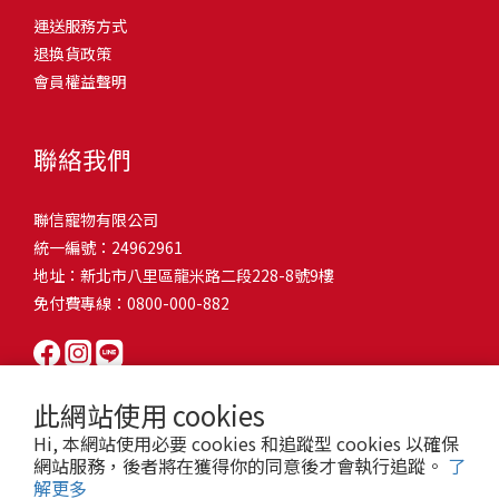
問題，才能避免小問題變大病！貓掉毛嚴重怎麼辦？4重點從日常生
有很大的關聯！冬天太冷，腸胃蠕動變慢，容易消化不良；夏天太
和獨立能力。 幼犬訓練常見問題Q1: 幾個月大的幼犬最適合開始訓
運送服務方式
的紙箱。建議一開始可以購買單價較低的入門款，觀察一下貓咪的
活中輕鬆改善看到滿屋子的貓毛是不是很抓狂？別擔心！其實只要
熱，水分流失快，腸道可能變得敏感，導致糞便變軟或拉稀。如果
練？A: 訓練可從幼犬到家首日開始（約8-10週大）。3-16週是社會
退換貨政策
使用狀況，再考慮購買「豪宅」！ 項目費用用品貓碗$300貓窩
透過一些簡單的日常照護方式，就能有效減少貓咪掉毛情況。從梳
換季時沒有適當調整環境，貓咪的腸胃就可能跟著「鬧脾氣」。冬
化黃金期，每次訓練控制在5-10分鐘內。Q2: 幼犬如廁訓練需要多久
會員權益聲明
$500貓跳台$1,500貓砂盆$500貓抓板$300外出籠$1,000一次性養貓
毛、洗澡到增加互動和營養調整，這些小撇步不僅能幫助貓咪維持
天注意保暖，提供暖墊、厚毯，避免冷風直吹。夏天補充水分，可
才能成功？A: 通常需要4-6個月，小型犬可能較慢。關鍵是固定時間
用品相關花費1：貓碗貓咪進食的物品，挑選上可偏向貓碗+有碗架
健康的皮毛，也能讓家裡的貓毛困擾大大減少！跟著以下重點一起
以加點湯罐、鮮食湯水，讓貓咪願意多喝水。避免冷熱交替太快，
帶出門，並立即獎勵正確行為。Q3: 幼犬亂咬家具怎麼辦？A: 提供專
的，可減少貓咪進食時的負擔。一次性養貓用品相關花費2：貓窩貓
行動吧！ 預防貓掉毛方法1：勤勞梳毛養貓必備神器就是各種梳子
像是開冷氣又突然關掉，容易讓貓咪腸胃受影響。重點提醒：換季
聯絡我們
屬啃咬玩具作替代品，發現不當啃咬時堅定說「不」，並引導至適
咪是非常需要安全感的動物，可以準備一個專屬他的「寶座」，當
啦！勤勞梳毛是最直接有效的掉毛控制方法。定期梳理可以幫貓咪
時，記得關心貓咪的腸胃狀況，適當調整環境，幫助毛孩適應！ 貓
合的玩具。確保足夠運動減少無聊行為。Q4: 如何阻止幼犬在家中亂
貓咪感到緊張或焦慮時可進到他的安全區域。一次性養貓用品相關
清除鬆動的死毛，減少牠們自行舔毛時吞入的毛球量，更能預防毛
咪拉肚子原因4. 寄生蟲或疾病感染貓咪如果持續拉肚子，甚至糞便
尿尿？A: 建立固定如廁時間表，成功時立即獎勵。限制活動範圍並
聯信寵物有限公司
花費3：貓跳台貓咪雖然不需要外出進行放電，但在家中還是需要擺
髮打結和皮膚問題。建議週期：短毛貓每週梳1-2次，長毛貓則建議
有血絲、異味特別重，那就要小心可能是 寄生蟲感染（如蛔蟲、鈎
密切監督。意外發生時不責罵，使用專用除臭劑徹底清理。Q5: 幼犬
統一編號：24962961
放高度適合的貓跳台提供貓咪玩耍，貓跳台與貓窩相同，能給予貓
2-3天梳一次。挑選合適的梳具也很重要，可以準備橡膠刷、鬃毛刷
蟲、球蟲）或腸胃炎、腸道疾病。這類情況會影響營養吸收，長期
一直吠叫怎麼辦？A: 找出原因（尋求注意力、警戒、焦慮）。訓練
地址：新北市八里區龍米路二段228-8號9樓
咪對於環境的安全感。一次性養貓用品相關花費4：貓砂盆貓咪排泄
或專用脫毛梳，依照毛質選擇。記得將梳毛變成愉快的日常儀式，
下來甚至可能造成貓咪消瘦、免疫力下降。定期驅蟲（幼貓建議每
「安靜」指令，停止吠叫時獎勵。避免對吠叫作出反應，確保充分
免付費專線：0800-000-882
用品，可選擇合適貓咪體型大小，不宜過小。一次性養貓用品相關
不僅能增加你們的互動時間，也讓貓咪享受被梳理的舒適感！預防
月一次，成貓每 3~6 個月一次）。觀察貓咪精神狀態，如果還伴隨
運動減少過度精力。Q6: 幼犬訓練中可以使用懲罰嗎？A: 不建議。正
花費5：貓抓板貓咪會有磨爪的習慣，為了我們的沙發或是地毯著
貓掉毛方法2：定期洗澡「貓咪會自己清潔，不需要洗澡」這個想法
嘔吐、食慾下降，務必儘早就醫。重點提醒：如果貓咪拉肚子超過 2
向獎勵比懲罰更有效且健康。懲罰可能導致恐懼或攻擊行為，破壞
想，需要準備一個能夠讓牠們放肆磨爪的貓抓板。一次性養貓用品
其實不完全正確哦！適當的洗澡能幫助貓咪清除死毛和皮屑，減少
天，或糞便異常，應立即帶去獸醫院檢查！ 貓咪拉肚子原因5. 情緒
信任關係。專注獎勵好行為，重新引導不良行為。Q7: 幼犬害怕其他
相關花費6：外出籠雖然貓咪平常不會外出，但當有美容或醫療需求
過敏原，特別是對長毛貓或油性皮膚的貓咪更有幫助。但注意，洗
壓力影響腸胃壓力不只影響人類，也會影響貓咪的腸胃！過度緊
狗狗怎麼辦？A: 循序漸進社交化，從友善成犬開始。不強迫互動，
此網站使用 cookies
時，外出籠就非常重要，平常也可以適度讓貓咪適應外出籠，避免
澡頻率不宜過高，一般室內貓咪1-3個月洗一次就足夠，過度洗澡反
張、焦慮、驚嚇（如煙火聲、大聲喧嘩），都可能讓貓咪拉肚子。
正面經驗後給予獎勵。考慮參加專業幼犬社交課程。Q8: 幼犬分離焦
Hi, 本網站使用必要 cookies 和追蹤型 cookies 以確保
緊急情況時，貓咪過度抗拒。總結來說貓咪在健康及用品的一次性
而會造成皮膚乾燥。選擇專為貓咪設計的溫和洗毛精，洗後一定要
尤其是個性敏感的貓咪，對變化的適應力比較低，壓力一大，腸胃
慮要如何處理？A: 練習短暫分離，逐漸延長。離開和返家時保持低
網站服務，後者將在獲得你的同意後才會執行追蹤。
了
費用大約落在 $ 7900~ $ 11600不等。雖說金額看起來不少，但以上
完全吹乾，避免濕毛造成皮膚問題。如果貓咪特別害怕洗澡，可以
就先「罷工」。減少壓力來源，盡量讓貓咪的作息固定。給貓咪陪
解更多
調。提供能分散注意力的玩具，建立可預測的離家儀式。每隻幼犬