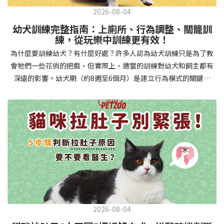
2026-08-04
幼犬訓練完整指南：上廁所、行為調整、關籠訓
練，從玩樂中訓練更有效！
為什麼要訓練幼犬？有什麼好處？許多人認為幼犬訓練只是為了教
會牠們一些花俏的把戲，但實際上，適當的訓練對幼犬和飼主都有
深遠的影響。幼犬期（約8週至6個月）是建立行為模式的關鍵時
期，這階段的訓練能奠定終身良好習慣的基礎，預防未來可能出現
的行為問題，並建立人犬間的健康關係。 建立安全健康的生活環境
透過基礎訓練，幼犬能學會家居規則，避免危險行為和破壞家具。
像是「不」和「放下」等指令可以阻止幼犬咬電線或誤食有害物
質，有效降低居家意外風險。規律的如廁訓練則能養成良好衛生習
慣，讓家中環境保持乾淨舒適。增強溝通與信任關係訓練過程就像
建立一種共同語言，幫助你和幼犬更好地理解彼此。當幼犬學會回
應你的指令，不只增加了互動機會，也建立了主人作為領導者的地
位。正向獎勵式訓練更能培養幼犬對你的信任感，強化情感連結，
創造更和諧的相處模式。培養社交技能與適應能力及早接觸各種環
2026-08-04
境和刺激，能幫助幼犬成長為自信穩定的成犬。適當的社會化訓練