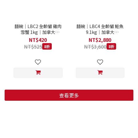
囍碗｜LBC2 全齡貓 雞肉
囍碗｜LBC4 全齡貓 鮭魚
雪蟹 1kg｜加拿大
9.1kg｜加拿大
Loveabowl 天然無穀糧 1
Loveabowl 天然無穀糧
NT$420
NT$2,880
公斤 成貓 無穀貓飼料
9.1公斤 成貓 無穀貓飼料
NT$525
NT$3,600
8折
8折
查看更多