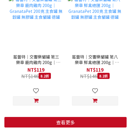
葛蕾特｜交響樂貓罐 第三
葛蕾特｜交響樂貓罐 第八
樂章 鹿肉雞肉 200g｜
樂章 鮮禽總匯 200g｜
GranataPet 200克 主食罐
GranataPet 200克 主食罐
NT$119
NT$119
無穀罐 無膠罐 主食貓罐 德
無穀罐 無膠罐 主食貓罐 德
NT$146
NT$146
8.2折
8.2折
罐
罐
查看更多