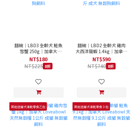
囍碗｜LBD3 全齡犬 鮭魚
囍碗｜LBD2 全齡犬 雞肉
雪蟹 250g｜加拿大
大西洋龍蝦 1.4kg｜加拿大
Loveabowl 天然無穀糧
Loveabowl 天然無穀糧
NT$180
NT$590
250克 成犬 無穀狗飼料
1.4公斤 成犬 無穀狗飼料
NT$225
NT$740
8折
8折
買就送貓犬凍乾零食乙包
買就送貓犬凍乾零食３包