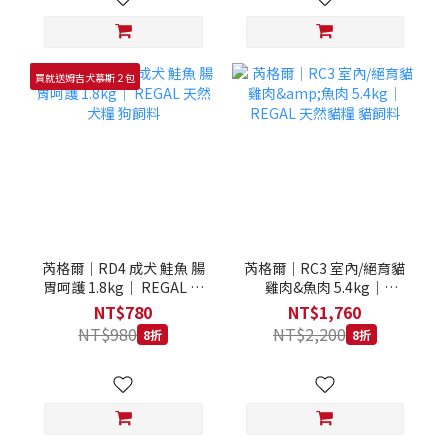
買就送姆吉犬慕斯２包
芮格爾｜RD4 成犬 鮭魚 腸
芮格爾｜RC3 室內/絕育貓
胃呵護 1.8kg｜ REGAL 天
雞肉&魚肉 5.4kg｜
然犬糧 狗飼料
REGAL 天然貓糧 貓飼料
NT$780
NT$1,760
NT$980
NT$2,200
8折
8折