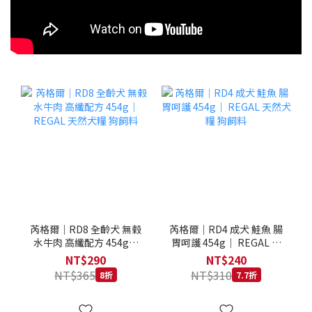
芮格爾｜RD8 全齡犬 無榖
芮格爾｜RD4 成犬 鮭魚 腸
水牛肉 高纖配方 454g｜
胃呵護 454g｜ REGAL 天
REGAL 天然犬糧 狗飼料
然犬糧 狗飼料
NT$290
NT$240
NT$365
NT$310
8折
7.7折