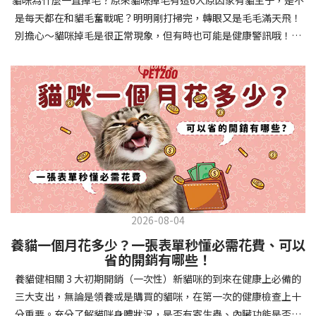
確認環境與生活作息：最近是否搬家、換貓砂、新成員加入？ 天氣
避免幼犬注意力分散。使用清晰一致的口令和手勢，成功時立即給
是每天都在和貓毛奮戰呢？明明剛打掃完，轉眼又是毛毛滿天飛！
是否有變化？ 飼主是否長時間外出？📌 貓咪拉肚子判斷步驟4：觀
予獎勵和讚美。記住，重複是學習的關鍵，每天多次短時間練習效
別擔心～貓咪掉毛是很正常現象，但有時也可能是健康警訊哦！以
察貓咪的精神與食慾：貓咪精神好嗎？、食慾是否正常？，可先觀
果最佳。調整日常行為除了基本指令，幼犬還需學習生活禮儀。如
下是常見的六大掉毛原因和實用改善妙招，讓毛孩健康、家裡乾淨
察 1~2 天，調整飲食、補充水分。如果貓咪 不吃不喝、 嗜睡、體重
廁訓練是優先項目—建立固定的如廁時間和地點，當幼犬正確如廁
兩全其美！貓咪掉毛原因1. 皮膚問題貓咪皮膚問題是造成掉毛的常
下降，表示身體狀況不佳，應儘快就醫！📌 貓咪拉肚子判斷步驟5：
時立即獎勵。另外要處理的常見問題包括咬人、啃咬家具和亂叫。
見兇手！皮膚發炎、感染或是長期搔癢，都會讓貓咪的毛髮失去健
檢查是否需要帶去看獸醫 如果拉肚子 1~2 次但精神好、食慾正常，
每當出現不當行為，給予適當替代品（如咬玩具代替咬手），並在
康光澤並大量脫落。常見的皮膚問題包括皮膚黴菌、細菌感染、疥
可以先觀察，如果腹瀉超過 48 小時或水狀腹瀉 + 嗜睡、食慾下降、
幼犬選擇正確行為時獎勵，這比責罵更有效。社交化訓練 兩個月大
癬蟲等寄生蟲，甚至是皮膚過度乾燥。如果發現貓咪皮膚有紅腫、
嘔吐 應立即就醫。 透過這 5 個步驟，你可以快速判斷貓咪拉肚子的
的幼犬正處於社會化黃金期，這階段的經驗將深刻影響未來性格。
結痂、脫屑或異常氣味，同時伴隨掉毛，建議盡快帶牠看獸醫哦！
原因與嚴重程度，確保毛孩的腸胃健康！如果不確定情況，還是建
安排幼犬接觸不同人類（包括兒童、戴眼鏡的人、使用拐杖的人
貓咪掉毛原因2. 過敏誰說只有人類會過敏？貓咪也會！貓咪可能對
議讓獸醫檢查，才能安心哦！🐾💖4種高風險群貓咪拉肚子要小心高
等）、各種動物、交通工具和環境聲音。起初保持在安全、受控的
環境中的塵蟎、花粉、清潔劑，甚至是食物中的某些成分產生過敏
風險貓咪包含：幼貓、老貓、懷孕貓、有慢性疾病貓，這些貓咪在
情境中，逐漸增加複雜度。每次正面社交體驗後給予獎勵，建立幼
反應。過敏症狀不只是打噴嚏、流眼淚，還會引起皮膚搔癢和掉毛
身體狀況出現警訊時要特別注意，如拉肚子次數超過2次以上，就建
犬對新事物的積極態度。進階技巧強化 基礎訓練穩固後，可以進入
問題。特別是食物過敏，更是常被忽略的掉毛元兇！如果貓咪經常
議直接尋求獸醫協助。2要訣判斷貓咪拉肚子要不要看醫生 高風險貓
更複雜的技巧訓練。這包括遠距離控制、不同干擾下的指令遵從、
2026-08-04
抓癢或舔舐特定部位，同時伴隨掉毛，很可能是過敏在作怪呢！貓
咪拉肚子次數超過2次以上，就建議直接尋求獸醫協助。正常且健康
多步驟動作等。使用延遲獎勵技巧，讓幼犬學會即使沒有立即獎勵
養貓一個月花多少？一張表單秒懂必需花費、可以
咪掉毛原因3. 營養不足貓咪的毛髮健康與營養息息相關！當貓咪飲
的貓咪，如拉肚子超過2-3天，建議直接尋求獸醫師協助。並記得提
也能保持良好行為。引入不同環境中的訓練，如公園、寵物店等，
省的開銷有哪些！
食中缺乏必要的蛋白質、脂肪酸（尤其是Omega-3和Omega-
供觀察紀錄給予獸醫師進行專業判斷。貓咪拉肚子但精神很好？如
幫助幼犬在各種情境下都能聽從指令。維持良好習慣 成功的訓練不
養貓健相關 3 大初期開銷（一次性）新貓咪的到來在健康上必備的
6）、維生素或礦物質時，毛髮就會變得乾燥、脆弱，容易斷裂脫
果飼主有發現貓咪拉肚子的情形，但貓咪的精神很好。有可能與飲
是一次性的，而是需要持續維護。即使幼犬已經掌握所有技能，也
三大支出，無論是領養或是購買的貓咪，在第一次的健康檢查上十
落。長期餵食低品質或不均衡的貓糧，可能使貓咪營養不良，進而
食方便相關，回想是否進食新的食物，或是正進行飼料更換的過
要定期複習，防止行為退化。將訓練融入日常生活，如出門前的
分重要。充分了解貓咪身體狀況，是否有寄生蟲、內臟功能是否健