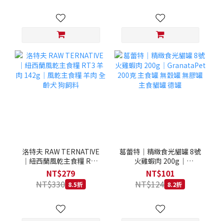
洛特夫 RAW TERNATIVE
葛蕾特｜精緻食光貓罐 8號
｜紐西蘭風乾主食糧 RT3
火雞蝦肉 200g｜
羊肉 142g｜風乾主食糧 羊
GranataPet 200克 主食罐
NT$279
NT$101
肉 全齡犬 狗飼料
無穀罐 無膠罐 主食貓罐 德
NT$330
NT$124
8.5折
8.2折
罐