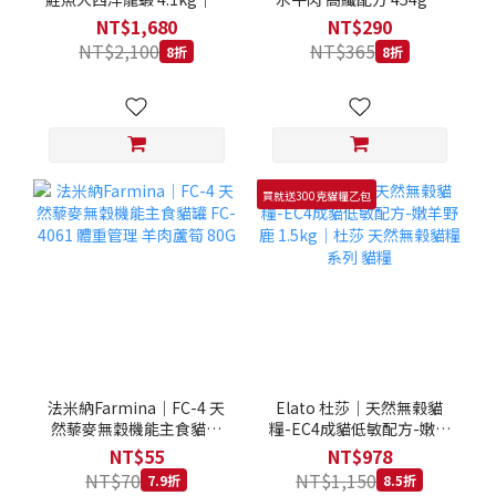
拿大 Loveabowl 天然無穀
REGAL 天然犬糧 狗飼料
NT$1,680
NT$290
糧 4.1公斤 成貓 無穀貓飼
NT$2,100
NT$365
8折
8折
料
買就送300克貓糧乙包
法米納Farmina｜FC-4 天
Elato 杜莎｜天然無榖貓
然藜麥無穀機能主食貓罐
糧-EC4成貓低敏配方-嫩羊
FC-4061 體重管理 羊肉蘆
野鹿 1.5kg｜杜莎 天然無
NT$55
NT$978
筍 80G
榖貓糧系列 貓糧
NT$70
NT$1,150
7.9折
8.5折