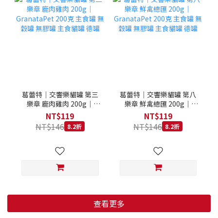
葛蕾特｜交響樂貓罐 第三
葛蕾特｜交響樂貓罐 第八
樂章 鹿肉雞肉 200g｜
樂章 鮮禽總匯 200g｜
GranataPet 200克 主食罐
GranataPet 200克 主食罐
NT$119
NT$119
無穀罐 無膠罐 主食貓罐 德
無穀罐 無膠罐 主食貓罐 德
NT$146
NT$146
8.2折
8.2折
罐
罐
查看更多