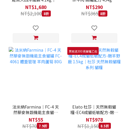
拿大 Loveabowl 天然無穀
REGAL 天然犬糧 狗飼料
NT$1,680
NT$290
糧 4.1公斤 成貓 無穀貓飼
NT$2,100
NT$365
8折
8折
料
買就送300克貓糧乙包
法米納Farmina｜FC-4 天
Elato 杜莎｜天然無榖貓
然藜麥無穀機能主食貓罐
糧-EC4成貓低敏配方-嫩羊
FC-4061 體重管理 羊肉蘆
野鹿 1.5kg｜杜莎 天然無
NT$55
NT$978
筍 80G
榖貓糧系列 貓糧
NT$70
NT$1,150
7.9折
8.5折