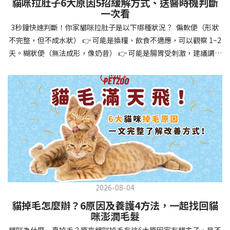
貓咪拉肚子6大原因5招緩解方式、送醫時機判斷
讓牠們學會如何與其他狗狗、動物和人類和平相處，減少恐懼或攻
一次看
擊行為。這種適應能力使幼犬未來能從容面對獸醫檢查、美容
3秒鐘快速判斷！你家貓咪拉肚子是以下哪種狀況？ 偏軟便（形狀
salon、寄宿或旅行等各種情境，大大提升生活品質。 訓練幼犬不只
不完整，但不成水狀） 👉 可能是換糧、飲食不適應，可以觀察 1~2
是教會指令，更是塑造性格和習慣的過程！ 透過耐心且一致的訓
天。糊狀便（無法成形，像奶昔） 👉 可能是腸胃受刺激，建議調整
練，你不僅能擁有一隻聽話的好狗狗，更能建立起相互尊重的終身
飲食、補充益生菌。水狀便（完全液體） 👉 可能是腸胃炎或感染，
伙伴關係。記住，現在投入的每一分鐘訓練，都將在未來十幾年的
若超過 24 小時沒改善，建議就醫。血便（帶血絲或黑色糞便） 👉
相處中獲得回報狗狗訓練指南，六步驟培養幼犬開始幼犬訓練時，
可能是嚴重腸胃問題，應立即帶去獸醫院！想知道貓咪拉肚子的真
系統性的方法能帶來最佳效果。從信任建立到習慣養成，每個階段
正原因，只要透過 5 個簡單步驟，就能判斷問題嚴重性，決定是否
都至關重要，缺一不可。良好的訓練應循序漸進，把握幼犬成長敏
需要就醫！接下來我們一起來看看該怎麼做吧！🐾 貓咪拉肚子怎麼
感期，以積極正向的方式引導。遵循這六個步驟，即使是第一次養
辦？5步驟判斷貓咪拉肚子是否需要馬上看醫生貓咪拉肚子的因素與
狗的新手，也能輕鬆將調皮的小狗訓練成聽話的好夥伴！建立信任
許多原因有關，更換食物、誤食異物或不乾淨的東西、寄生蟲、其
基礎 幼犬訓練的第一步不是教指令，而是建立信任。剛到新家的幼
他疾病。 5 步驟判斷貓咪拉肚子原因，要不要看醫生？當貓咪拉肚
犬可能感到緊張不安，給予適當空間適應環境很重要。用溫柔的聲
子時，不用慌張！透過以下 5 個步驟，就能快速判斷原因，並決定
音交談，提供安全舒適的窩，維持規律的餵食和如廁時間，讓幼犬
是否需要帶去獸醫院。📌 貓咪拉肚子判斷步驟1：觀察糞便的狀態：
感到安心。輕輕撫摸、溫柔擁抱，每天安排固定玩耍時間，這些都
2026-08-04
糞便質地是關鍵！不同形態代表不同的腸胃狀況📌 貓咪拉肚子判斷
能幫助建立初步的依附關係。教導基礎指令 當幼犬適應新環境並信
貓掉毛怎麼辦？6原因及養護4方法，一起找回貓
步驟2：回想最近的飲食變化：有沒有突然換飼料或罐頭？ 有沒有吃
任你後，可開始教導基本指令。從簡單的「坐下」開始，再逐步學
咪澎潤毛髮
到新零食或人類食物？ 是否誤食異物？📌 貓咪拉肚子判斷步驟3：
習「趴下」、「等待」和「過來」。每次訓練保持在5-10分鐘內，
貓咪為什麼一直掉毛？原來貓咪掉毛有這6大原因家有貓主子，是不