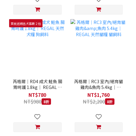
買就送姆吉犬慕斯２包
芮格爾｜RD4 成犬 鮭魚 腸
芮格爾｜RC3 室內/絕育貓
胃呵護 1.8kg｜ REGAL 天
雞肉&魚肉 5.4kg｜
然犬糧 狗飼料
REGAL 天然貓糧 貓飼料
NT$780
NT$1,760
NT$980
NT$2,200
8折
8折