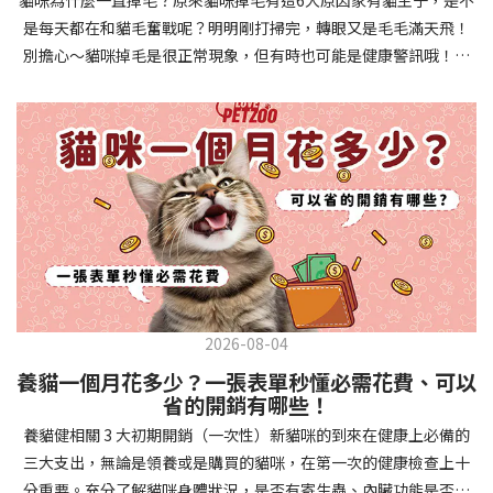
確認環境與生活作息：最近是否搬家、換貓砂、新成員加入？ 天氣
避免幼犬注意力分散。使用清晰一致的口令和手勢，成功時立即給
是每天都在和貓毛奮戰呢？明明剛打掃完，轉眼又是毛毛滿天飛！
是否有變化？ 飼主是否長時間外出？📌 貓咪拉肚子判斷步驟4：觀
予獎勵和讚美。記住，重複是學習的關鍵，每天多次短時間練習效
別擔心～貓咪掉毛是很正常現象，但有時也可能是健康警訊哦！以
察貓咪的精神與食慾：貓咪精神好嗎？、食慾是否正常？，可先觀
果最佳。調整日常行為除了基本指令，幼犬還需學習生活禮儀。如
下是常見的六大掉毛原因和實用改善妙招，讓毛孩健康、家裡乾淨
察 1~2 天，調整飲食、補充水分。如果貓咪 不吃不喝、 嗜睡、體重
廁訓練是優先項目—建立固定的如廁時間和地點，當幼犬正確如廁
兩全其美！貓咪掉毛原因1. 皮膚問題貓咪皮膚問題是造成掉毛的常
下降，表示身體狀況不佳，應儘快就醫！📌 貓咪拉肚子判斷步驟5：
時立即獎勵。另外要處理的常見問題包括咬人、啃咬家具和亂叫。
見兇手！皮膚發炎、感染或是長期搔癢，都會讓貓咪的毛髮失去健
檢查是否需要帶去看獸醫 如果拉肚子 1~2 次但精神好、食慾正常，
每當出現不當行為，給予適當替代品（如咬玩具代替咬手），並在
康光澤並大量脫落。常見的皮膚問題包括皮膚黴菌、細菌感染、疥
可以先觀察，如果腹瀉超過 48 小時或水狀腹瀉 + 嗜睡、食慾下降、
幼犬選擇正確行為時獎勵，這比責罵更有效。社交化訓練 兩個月大
癬蟲等寄生蟲，甚至是皮膚過度乾燥。如果發現貓咪皮膚有紅腫、
嘔吐 應立即就醫。 透過這 5 個步驟，你可以快速判斷貓咪拉肚子的
的幼犬正處於社會化黃金期，這階段的經驗將深刻影響未來性格。
結痂、脫屑或異常氣味，同時伴隨掉毛，建議盡快帶牠看獸醫哦！
原因與嚴重程度，確保毛孩的腸胃健康！如果不確定情況，還是建
安排幼犬接觸不同人類（包括兒童、戴眼鏡的人、使用拐杖的人
貓咪掉毛原因2. 過敏誰說只有人類會過敏？貓咪也會！貓咪可能對
議讓獸醫檢查，才能安心哦！🐾💖4種高風險群貓咪拉肚子要小心高
等）、各種動物、交通工具和環境聲音。起初保持在安全、受控的
環境中的塵蟎、花粉、清潔劑，甚至是食物中的某些成分產生過敏
風險貓咪包含：幼貓、老貓、懷孕貓、有慢性疾病貓，這些貓咪在
情境中，逐漸增加複雜度。每次正面社交體驗後給予獎勵，建立幼
反應。過敏症狀不只是打噴嚏、流眼淚，還會引起皮膚搔癢和掉毛
身體狀況出現警訊時要特別注意，如拉肚子次數超過2次以上，就建
犬對新事物的積極態度。進階技巧強化 基礎訓練穩固後，可以進入
問題。特別是食物過敏，更是常被忽略的掉毛元兇！如果貓咪經常
議直接尋求獸醫協助。2要訣判斷貓咪拉肚子要不要看醫生 高風險貓
更複雜的技巧訓練。這包括遠距離控制、不同干擾下的指令遵從、
2026-08-04
抓癢或舔舐特定部位，同時伴隨掉毛，很可能是過敏在作怪呢！貓
咪拉肚子次數超過2次以上，就建議直接尋求獸醫協助。正常且健康
多步驟動作等。使用延遲獎勵技巧，讓幼犬學會即使沒有立即獎勵
養貓一個月花多少？一張表單秒懂必需花費、可以
咪掉毛原因3. 營養不足貓咪的毛髮健康與營養息息相關！當貓咪飲
的貓咪，如拉肚子超過2-3天，建議直接尋求獸醫師協助。並記得提
也能保持良好行為。引入不同環境中的訓練，如公園、寵物店等，
省的開銷有哪些！
食中缺乏必要的蛋白質、脂肪酸（尤其是Omega-3和Omega-
供觀察紀錄給予獸醫師進行專業判斷。貓咪拉肚子但精神很好？如
幫助幼犬在各種情境下都能聽從指令。維持良好習慣 成功的訓練不
養貓健相關 3 大初期開銷（一次性）新貓咪的到來在健康上必備的
6）、維生素或礦物質時，毛髮就會變得乾燥、脆弱，容易斷裂脫
果飼主有發現貓咪拉肚子的情形，但貓咪的精神很好。有可能與飲
是一次性的，而是需要持續維護。即使幼犬已經掌握所有技能，也
三大支出，無論是領養或是購買的貓咪，在第一次的健康檢查上十
落。長期餵食低品質或不均衡的貓糧，可能使貓咪營養不良，進而
食方便相關，回想是否進食新的食物，或是正進行飼料更換的過
要定期複習，防止行為退化。將訓練融入日常生活，如出門前的
分重要。充分了解貓咪身體狀況，是否有寄生蟲、內臟功能是否健