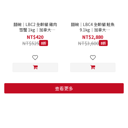
囍碗｜LBC2 全齡貓 雞肉
囍碗｜LBC4 全齡貓 鮭魚
雪蟹 1kg｜加拿大
9.1kg｜加拿大
Loveabowl 天然無穀糧 1
Loveabowl 天然無穀糧
NT$420
NT$2,880
公斤 成貓 無穀貓飼料
9.1公斤 成貓 無穀貓飼料
NT$525
NT$3,600
8折
8折
查看更多