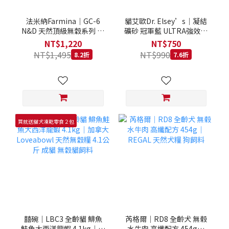
法米納Farmina｜GC-6
貓艾歐Dr. Elsey’s｜凝結
N&D 天然頂級無穀系列 室
礦砂 冠軍藍 ULTRA強效除
內/結紮貓 雞肉石榴 1.5KG
臭 40LB｜Cat Litter 40磅
NT$1,220
NT$750
貓砂 凝結礦砂 美國 艾爾博
NT$1,495
NT$990
8.2折
7.6折
士
買就送貓犬凍乾零食２包
囍碗｜LBC3 全齡貓 鯡魚
芮格爾｜RD8 全齡犬 無榖
鮭魚大西洋龍蝦 4.1kg｜加
水牛肉 高纖配方 454g｜