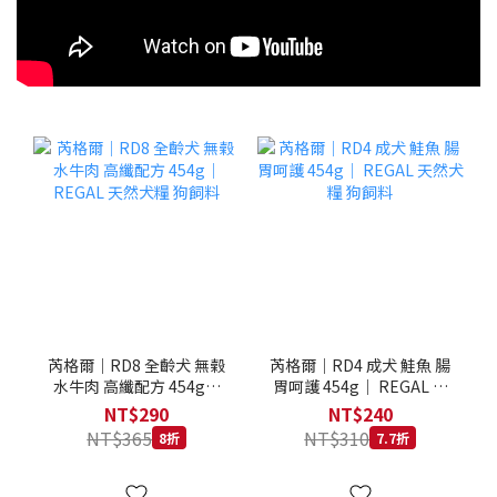
芮格爾｜RD8 全齡犬 無榖
芮格爾｜RD4 成犬 鮭魚 腸
水牛肉 高纖配方 454g｜
胃呵護 454g｜ REGAL 天
REGAL 天然犬糧 狗飼料
然犬糧 狗飼料
NT$290
NT$240
NT$365
NT$310
8折
7.7折