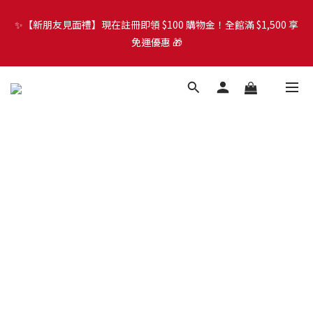
🐾 歡迎來到 PETZOO 新官網！8/5 起，官方網址
✨【新朋友見面禮】現在註冊即領 $100 購物金！全館滿 $1,500 享
（petzoo.com.tw）將正式切換至本網站。立即了解升級資訊、
免運優惠 🎁
會員權益及常見問題 ＞
🐾 歡迎來到 PETZOO 新官網！8/5 起，官方網址
（petzoo.com.tw）將正式切換至本網站。立即了解升級資訊、
會員權益及常見問題 ＞