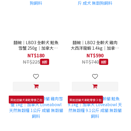
囍碗｜LBD3 全齡犬 鮭魚
囍碗｜LBD2 全齡犬 雞肉
雪蟹 250g｜加拿大
大西洋龍蝦 1.4kg｜加拿大
Loveabowl 天然無穀糧
Loveabowl 天然無穀糧
NT$180
NT$590
250克 成犬 無穀狗飼料
1.4公斤 成犬 無穀狗飼料
NT$225
NT$740
8折
8折
買就送貓犬凍乾零食乙包
買就送貓犬凍乾零食３包