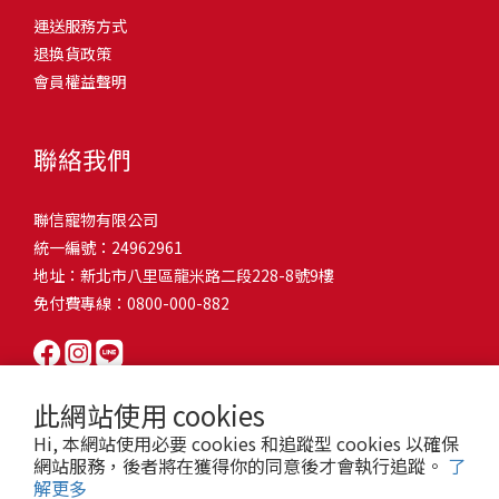
問題，才能避免小問題變大病！貓掉毛嚴重怎麼辦？4重點從日常生
有很大的關聯！冬天太冷，腸胃蠕動變慢，容易消化不良；夏天太
和獨立能力。 幼犬訓練常見問題Q1: 幾個月大的幼犬最適合開始訓
運送服務方式
的紙箱。建議一開始可以購買單價較低的入門款，觀察一下貓咪的
活中輕鬆改善看到滿屋子的貓毛是不是很抓狂？別擔心！其實只要
熱，水分流失快，腸道可能變得敏感，導致糞便變軟或拉稀。如果
練？A: 訓練可從幼犬到家首日開始（約8-10週大）。3-16週是社會
退換貨政策
使用狀況，再考慮購買「豪宅」！ 項目費用用品貓碗$300貓窩
透過一些簡單的日常照護方式，就能有效減少貓咪掉毛情況。從梳
換季時沒有適當調整環境，貓咪的腸胃就可能跟著「鬧脾氣」。冬
化黃金期，每次訓練控制在5-10分鐘內。Q2: 幼犬如廁訓練需要多久
會員權益聲明
$500貓跳台$1,500貓砂盆$500貓抓板$300外出籠$1,000一次性養貓
毛、洗澡到增加互動和營養調整，這些小撇步不僅能幫助貓咪維持
天注意保暖，提供暖墊、厚毯，避免冷風直吹。夏天補充水分，可
才能成功？A: 通常需要4-6個月，小型犬可能較慢。關鍵是固定時間
用品相關花費1：貓碗貓咪進食的物品，挑選上可偏向貓碗+有碗架
健康的皮毛，也能讓家裡的貓毛困擾大大減少！跟著以下重點一起
以加點湯罐、鮮食湯水，讓貓咪願意多喝水。避免冷熱交替太快，
帶出門，並立即獎勵正確行為。Q3: 幼犬亂咬家具怎麼辦？A: 提供專
的，可減少貓咪進食時的負擔。一次性養貓用品相關花費2：貓窩貓
行動吧！ 預防貓掉毛方法1：勤勞梳毛養貓必備神器就是各種梳子
像是開冷氣又突然關掉，容易讓貓咪腸胃受影響。重點提醒：換季
聯絡我們
屬啃咬玩具作替代品，發現不當啃咬時堅定說「不」，並引導至適
咪是非常需要安全感的動物，可以準備一個專屬他的「寶座」，當
啦！勤勞梳毛是最直接有效的掉毛控制方法。定期梳理可以幫貓咪
時，記得關心貓咪的腸胃狀況，適當調整環境，幫助毛孩適應！ 貓
合的玩具。確保足夠運動減少無聊行為。Q4: 如何阻止幼犬在家中亂
貓咪感到緊張或焦慮時可進到他的安全區域。一次性養貓用品相關
清除鬆動的死毛，減少牠們自行舔毛時吞入的毛球量，更能預防毛
咪拉肚子原因4. 寄生蟲或疾病感染貓咪如果持續拉肚子，甚至糞便
尿尿？A: 建立固定如廁時間表，成功時立即獎勵。限制活動範圍並
聯信寵物有限公司
花費3：貓跳台貓咪雖然不需要外出進行放電，但在家中還是需要擺
髮打結和皮膚問題。建議週期：短毛貓每週梳1-2次，長毛貓則建議
有血絲、異味特別重，那就要小心可能是 寄生蟲感染（如蛔蟲、鈎
密切監督。意外發生時不責罵，使用專用除臭劑徹底清理。Q5: 幼犬
統一編號：24962961
放高度適合的貓跳台提供貓咪玩耍，貓跳台與貓窩相同，能給予貓
2-3天梳一次。挑選合適的梳具也很重要，可以準備橡膠刷、鬃毛刷
蟲、球蟲）或腸胃炎、腸道疾病。這類情況會影響營養吸收，長期
一直吠叫怎麼辦？A: 找出原因（尋求注意力、警戒、焦慮）。訓練
地址：新北市八里區龍米路二段228-8號9樓
咪對於環境的安全感。一次性養貓用品相關花費4：貓砂盆貓咪排泄
或專用脫毛梳，依照毛質選擇。記得將梳毛變成愉快的日常儀式，
下來甚至可能造成貓咪消瘦、免疫力下降。定期驅蟲（幼貓建議每
「安靜」指令，停止吠叫時獎勵。避免對吠叫作出反應，確保充分
免付費專線：0800-000-882
用品，可選擇合適貓咪體型大小，不宜過小。一次性養貓用品相關
不僅能增加你們的互動時間，也讓貓咪享受被梳理的舒適感！預防
月一次，成貓每 3~6 個月一次）。觀察貓咪精神狀態，如果還伴隨
運動減少過度精力。Q6: 幼犬訓練中可以使用懲罰嗎？A: 不建議。正
花費5：貓抓板貓咪會有磨爪的習慣，為了我們的沙發或是地毯著
貓掉毛方法2：定期洗澡「貓咪會自己清潔，不需要洗澡」這個想法
嘔吐、食慾下降，務必儘早就醫。重點提醒：如果貓咪拉肚子超過 2
向獎勵比懲罰更有效且健康。懲罰可能導致恐懼或攻擊行為，破壞
想，需要準備一個能夠讓牠們放肆磨爪的貓抓板。一次性養貓用品
其實不完全正確哦！適當的洗澡能幫助貓咪清除死毛和皮屑，減少
天，或糞便異常，應立即帶去獸醫院檢查！ 貓咪拉肚子原因5. 情緒
信任關係。專注獎勵好行為，重新引導不良行為。Q7: 幼犬害怕其他
相關花費6：外出籠雖然貓咪平常不會外出，但當有美容或醫療需求
過敏原，特別是對長毛貓或油性皮膚的貓咪更有幫助。但注意，洗
壓力影響腸胃壓力不只影響人類，也會影響貓咪的腸胃！過度緊
狗狗怎麼辦？A: 循序漸進社交化，從友善成犬開始。不強迫互動，
此網站使用 cookies
時，外出籠就非常重要，平常也可以適度讓貓咪適應外出籠，避免
澡頻率不宜過高，一般室內貓咪1-3個月洗一次就足夠，過度洗澡反
張、焦慮、驚嚇（如煙火聲、大聲喧嘩），都可能讓貓咪拉肚子。
正面經驗後給予獎勵。考慮參加專業幼犬社交課程。Q8: 幼犬分離焦
Hi, 本網站使用必要 cookies 和追蹤型 cookies 以確保
緊急情況時，貓咪過度抗拒。總結來說貓咪在健康及用品的一次性
而會造成皮膚乾燥。選擇專為貓咪設計的溫和洗毛精，洗後一定要
尤其是個性敏感的貓咪，對變化的適應力比較低，壓力一大，腸胃
慮要如何處理？A: 練習短暫分離，逐漸延長。離開和返家時保持低
網站服務，後者將在獲得你的同意後才會執行追蹤。
了
費用大約落在 $ 7900~ $ 11600不等。雖說金額看起來不少，但以上
完全吹乾，避免濕毛造成皮膚問題。如果貓咪特別害怕洗澡，可以
就先「罷工」。減少壓力來源，盡量讓貓咪的作息固定。給貓咪陪
解更多
調。提供能分散注意力的玩具，建立可預測的離家儀式。每隻幼犬