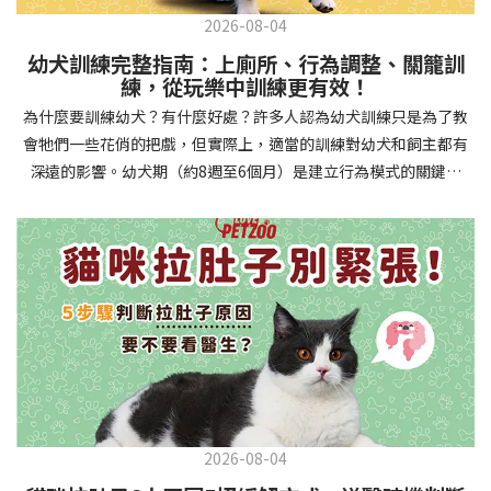
2026-08-04
幼犬訓練完整指南：上廁所、行為調整、關籠訓
練，從玩樂中訓練更有效！
為什麼要訓練幼犬？有什麼好處？許多人認為幼犬訓練只是為了教
會牠們一些花俏的把戲，但實際上，適當的訓練對幼犬和飼主都有
深遠的影響。幼犬期（約8週至6個月）是建立行為模式的關鍵時
期，這階段的訓練能奠定終身良好習慣的基礎，預防未來可能出現
的行為問題，並建立人犬間的健康關係。 建立安全健康的生活環境
透過基礎訓練，幼犬能學會家居規則，避免危險行為和破壞家具。
像是「不」和「放下」等指令可以阻止幼犬咬電線或誤食有害物
質，有效降低居家意外風險。規律的如廁訓練則能養成良好衛生習
慣，讓家中環境保持乾淨舒適。增強溝通與信任關係訓練過程就像
建立一種共同語言，幫助你和幼犬更好地理解彼此。當幼犬學會回
應你的指令，不只增加了互動機會，也建立了主人作為領導者的地
位。正向獎勵式訓練更能培養幼犬對你的信任感，強化情感連結，
創造更和諧的相處模式。培養社交技能與適應能力及早接觸各種環
2026-08-04
境和刺激，能幫助幼犬成長為自信穩定的成犬。適當的社會化訓練