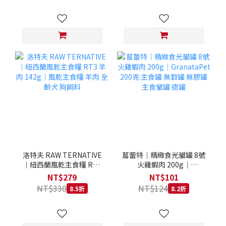
洛特夫 RAW TERNATIVE
葛蕾特｜精緻食光貓罐 8號
｜紐西蘭風乾主食糧 RT3
火雞蝦肉 200g｜
羊肉 142g｜風乾主食糧 羊
GranataPet 200克 主食罐
NT$279
NT$101
肉 全齡犬 狗飼料
無穀罐 無膠罐 主食貓罐 德
NT$330
NT$124
8.5折
8.2折
罐