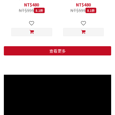
低穀鱈魚甜橙 小顆粒 800G
羊肉藍莓 小顆粒 800G
NT$480
NT$480
NT$595
NT$595
8.1折
8.1折
查看更多