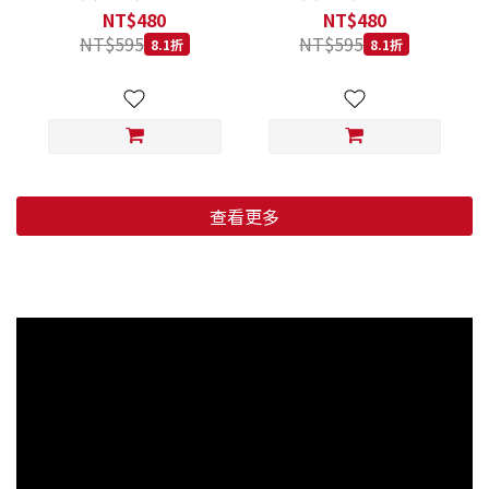
低穀鱈魚甜橙 小顆粒 800G
羊肉藍莓 小顆粒 800G
NT$480
NT$480
NT$595
NT$595
8.1折
8.1折
查看更多