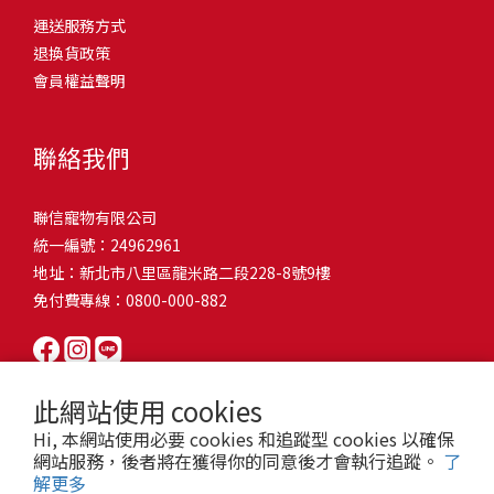
問題，才能避免小問題變大病！貓掉毛嚴重怎麼辦？4重點從日常生
有很大的關聯！冬天太冷，腸胃蠕動變慢，容易消化不良；夏天太
和獨立能力。 幼犬訓練常見問題Q1: 幾個月大的幼犬最適合開始訓
運送服務方式
的紙箱。建議一開始可以購買單價較低的入門款，觀察一下貓咪的
活中輕鬆改善看到滿屋子的貓毛是不是很抓狂？別擔心！其實只要
熱，水分流失快，腸道可能變得敏感，導致糞便變軟或拉稀。如果
練？A: 訓練可從幼犬到家首日開始（約8-10週大）。3-16週是社會
退換貨政策
使用狀況，再考慮購買「豪宅」！ 項目費用用品貓碗$300貓窩
透過一些簡單的日常照護方式，就能有效減少貓咪掉毛情況。從梳
換季時沒有適當調整環境，貓咪的腸胃就可能跟著「鬧脾氣」。冬
化黃金期，每次訓練控制在5-10分鐘內。Q2: 幼犬如廁訓練需要多久
會員權益聲明
$500貓跳台$1,500貓砂盆$500貓抓板$300外出籠$1,000一次性養貓
毛、洗澡到增加互動和營養調整，這些小撇步不僅能幫助貓咪維持
天注意保暖，提供暖墊、厚毯，避免冷風直吹。夏天補充水分，可
才能成功？A: 通常需要4-6個月，小型犬可能較慢。關鍵是固定時間
用品相關花費1：貓碗貓咪進食的物品，挑選上可偏向貓碗+有碗架
健康的皮毛，也能讓家裡的貓毛困擾大大減少！跟著以下重點一起
以加點湯罐、鮮食湯水，讓貓咪願意多喝水。避免冷熱交替太快，
帶出門，並立即獎勵正確行為。Q3: 幼犬亂咬家具怎麼辦？A: 提供專
的，可減少貓咪進食時的負擔。一次性養貓用品相關花費2：貓窩貓
行動吧！ 預防貓掉毛方法1：勤勞梳毛養貓必備神器就是各種梳子
像是開冷氣又突然關掉，容易讓貓咪腸胃受影響。重點提醒：換季
聯絡我們
屬啃咬玩具作替代品，發現不當啃咬時堅定說「不」，並引導至適
咪是非常需要安全感的動物，可以準備一個專屬他的「寶座」，當
啦！勤勞梳毛是最直接有效的掉毛控制方法。定期梳理可以幫貓咪
時，記得關心貓咪的腸胃狀況，適當調整環境，幫助毛孩適應！ 貓
合的玩具。確保足夠運動減少無聊行為。Q4: 如何阻止幼犬在家中亂
貓咪感到緊張或焦慮時可進到他的安全區域。一次性養貓用品相關
清除鬆動的死毛，減少牠們自行舔毛時吞入的毛球量，更能預防毛
咪拉肚子原因4. 寄生蟲或疾病感染貓咪如果持續拉肚子，甚至糞便
尿尿？A: 建立固定如廁時間表，成功時立即獎勵。限制活動範圍並
聯信寵物有限公司
花費3：貓跳台貓咪雖然不需要外出進行放電，但在家中還是需要擺
髮打結和皮膚問題。建議週期：短毛貓每週梳1-2次，長毛貓則建議
有血絲、異味特別重，那就要小心可能是 寄生蟲感染（如蛔蟲、鈎
密切監督。意外發生時不責罵，使用專用除臭劑徹底清理。Q5: 幼犬
統一編號：24962961
放高度適合的貓跳台提供貓咪玩耍，貓跳台與貓窩相同，能給予貓
2-3天梳一次。挑選合適的梳具也很重要，可以準備橡膠刷、鬃毛刷
蟲、球蟲）或腸胃炎、腸道疾病。這類情況會影響營養吸收，長期
一直吠叫怎麼辦？A: 找出原因（尋求注意力、警戒、焦慮）。訓練
地址：新北市八里區龍米路二段228-8號9樓
咪對於環境的安全感。一次性養貓用品相關花費4：貓砂盆貓咪排泄
或專用脫毛梳，依照毛質選擇。記得將梳毛變成愉快的日常儀式，
下來甚至可能造成貓咪消瘦、免疫力下降。定期驅蟲（幼貓建議每
「安靜」指令，停止吠叫時獎勵。避免對吠叫作出反應，確保充分
免付費專線：0800-000-882
用品，可選擇合適貓咪體型大小，不宜過小。一次性養貓用品相關
不僅能增加你們的互動時間，也讓貓咪享受被梳理的舒適感！預防
月一次，成貓每 3~6 個月一次）。觀察貓咪精神狀態，如果還伴隨
運動減少過度精力。Q6: 幼犬訓練中可以使用懲罰嗎？A: 不建議。正
花費5：貓抓板貓咪會有磨爪的習慣，為了我們的沙發或是地毯著
貓掉毛方法2：定期洗澡「貓咪會自己清潔，不需要洗澡」這個想法
嘔吐、食慾下降，務必儘早就醫。重點提醒：如果貓咪拉肚子超過 2
向獎勵比懲罰更有效且健康。懲罰可能導致恐懼或攻擊行為，破壞
想，需要準備一個能夠讓牠們放肆磨爪的貓抓板。一次性養貓用品
其實不完全正確哦！適當的洗澡能幫助貓咪清除死毛和皮屑，減少
天，或糞便異常，應立即帶去獸醫院檢查！ 貓咪拉肚子原因5. 情緒
信任關係。專注獎勵好行為，重新引導不良行為。Q7: 幼犬害怕其他
相關花費6：外出籠雖然貓咪平常不會外出，但當有美容或醫療需求
過敏原，特別是對長毛貓或油性皮膚的貓咪更有幫助。但注意，洗
壓力影響腸胃壓力不只影響人類，也會影響貓咪的腸胃！過度緊
狗狗怎麼辦？A: 循序漸進社交化，從友善成犬開始。不強迫互動，
此網站使用 cookies
時，外出籠就非常重要，平常也可以適度讓貓咪適應外出籠，避免
澡頻率不宜過高，一般室內貓咪1-3個月洗一次就足夠，過度洗澡反
張、焦慮、驚嚇（如煙火聲、大聲喧嘩），都可能讓貓咪拉肚子。
正面經驗後給予獎勵。考慮參加專業幼犬社交課程。Q8: 幼犬分離焦
Hi, 本網站使用必要 cookies 和追蹤型 cookies 以確保
緊急情況時，貓咪過度抗拒。總結來說貓咪在健康及用品的一次性
而會造成皮膚乾燥。選擇專為貓咪設計的溫和洗毛精，洗後一定要
尤其是個性敏感的貓咪，對變化的適應力比較低，壓力一大，腸胃
慮要如何處理？A: 練習短暫分離，逐漸延長。離開和返家時保持低
網站服務，後者將在獲得你的同意後才會執行追蹤。
了
費用大約落在 $ 7900~ $ 11600不等。雖說金額看起來不少，但以上
完全吹乾，避免濕毛造成皮膚問題。如果貓咪特別害怕洗澡，可以
就先「罷工」。減少壓力來源，盡量讓貓咪的作息固定。給貓咪陪
解更多
調。提供能分散注意力的玩具，建立可預測的離家儀式。每隻幼犬