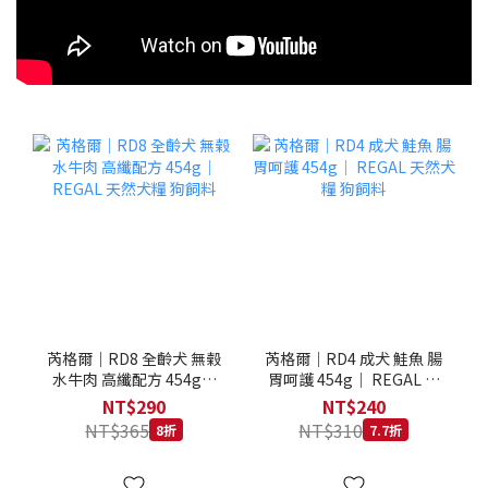
芮格爾｜RD8 全齡犬 無榖
芮格爾｜RD4 成犬 鮭魚 腸
水牛肉 高纖配方 454g｜
胃呵護 454g｜ REGAL 天
REGAL 天然犬糧 狗飼料
然犬糧 狗飼料
NT$290
NT$240
NT$365
NT$310
8折
7.7折