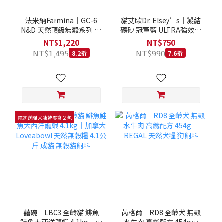
法米納Farmina｜GC-6
貓艾歐Dr. Elsey’s｜凝結
N&D 天然頂級無穀系列 室
礦砂 冠軍藍 ULTRA強效除
內/結紮貓 雞肉石榴 1.5KG
臭 40LB｜Cat Litter 40磅
NT$1,220
NT$750
貓砂 凝結礦砂 美國 艾爾博
NT$1,495
NT$990
8.2折
7.6折
士
買就送貓犬凍乾零食２包
囍碗｜LBC3 全齡貓 鯡魚
芮格爾｜RD8 全齡犬 無榖
鮭魚大西洋龍蝦 4.1kg｜加
水牛肉 高纖配方 454g｜