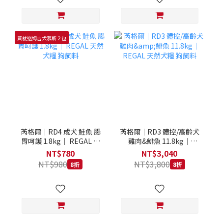
買就送姆吉犬慕斯２包
芮格爾｜RD4 成犬 鮭魚 腸
芮格爾｜RD3 體控/高齡犬
胃呵護 1.8kg｜ REGAL 天
雞肉&鯡魚 11.8kg｜
然犬糧 狗飼料
REGAL 天然犬糧 狗飼料
NT$780
NT$3,040
NT$980
NT$3,800
8折
8折