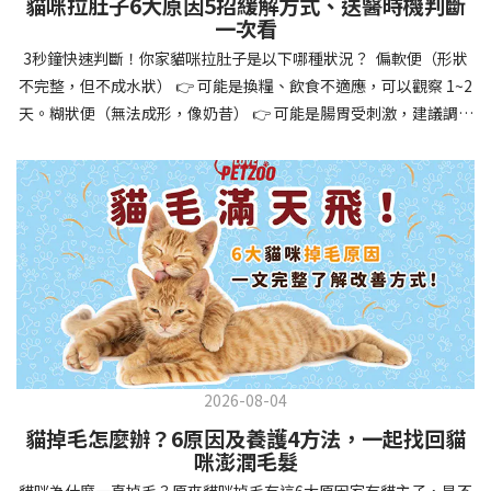
貓咪拉肚子6大原因5招緩解方式、送醫時機判斷
讓牠們學會如何與其他狗狗、動物和人類和平相處，減少恐懼或攻
一次看
擊行為。這種適應能力使幼犬未來能從容面對獸醫檢查、美容
3秒鐘快速判斷！你家貓咪拉肚子是以下哪種狀況？ 偏軟便（形狀
salon、寄宿或旅行等各種情境，大大提升生活品質。 訓練幼犬不只
不完整，但不成水狀） 👉 可能是換糧、飲食不適應，可以觀察 1~2
是教會指令，更是塑造性格和習慣的過程！ 透過耐心且一致的訓
天。糊狀便（無法成形，像奶昔） 👉 可能是腸胃受刺激，建議調整
練，你不僅能擁有一隻聽話的好狗狗，更能建立起相互尊重的終身
飲食、補充益生菌。水狀便（完全液體） 👉 可能是腸胃炎或感染，
伙伴關係。記住，現在投入的每一分鐘訓練，都將在未來十幾年的
若超過 24 小時沒改善，建議就醫。血便（帶血絲或黑色糞便） 👉
相處中獲得回報狗狗訓練指南，六步驟培養幼犬開始幼犬訓練時，
可能是嚴重腸胃問題，應立即帶去獸醫院！想知道貓咪拉肚子的真
系統性的方法能帶來最佳效果。從信任建立到習慣養成，每個階段
正原因，只要透過 5 個簡單步驟，就能判斷問題嚴重性，決定是否
都至關重要，缺一不可。良好的訓練應循序漸進，把握幼犬成長敏
需要就醫！接下來我們一起來看看該怎麼做吧！🐾 貓咪拉肚子怎麼
感期，以積極正向的方式引導。遵循這六個步驟，即使是第一次養
辦？5步驟判斷貓咪拉肚子是否需要馬上看醫生貓咪拉肚子的因素與
狗的新手，也能輕鬆將調皮的小狗訓練成聽話的好夥伴！建立信任
許多原因有關，更換食物、誤食異物或不乾淨的東西、寄生蟲、其
基礎 幼犬訓練的第一步不是教指令，而是建立信任。剛到新家的幼
他疾病。 5 步驟判斷貓咪拉肚子原因，要不要看醫生？當貓咪拉肚
犬可能感到緊張不安，給予適當空間適應環境很重要。用溫柔的聲
子時，不用慌張！透過以下 5 個步驟，就能快速判斷原因，並決定
音交談，提供安全舒適的窩，維持規律的餵食和如廁時間，讓幼犬
是否需要帶去獸醫院。📌 貓咪拉肚子判斷步驟1：觀察糞便的狀態：
感到安心。輕輕撫摸、溫柔擁抱，每天安排固定玩耍時間，這些都
2026-08-04
糞便質地是關鍵！不同形態代表不同的腸胃狀況📌 貓咪拉肚子判斷
能幫助建立初步的依附關係。教導基礎指令 當幼犬適應新環境並信
貓掉毛怎麼辦？6原因及養護4方法，一起找回貓
步驟2：回想最近的飲食變化：有沒有突然換飼料或罐頭？ 有沒有吃
任你後，可開始教導基本指令。從簡單的「坐下」開始，再逐步學
咪澎潤毛髮
到新零食或人類食物？ 是否誤食異物？📌 貓咪拉肚子判斷步驟3：
習「趴下」、「等待」和「過來」。每次訓練保持在5-10分鐘內，
貓咪為什麼一直掉毛？原來貓咪掉毛有這6大原因家有貓主子，是不