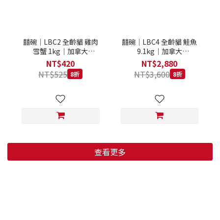
囍碗｜LBC2 全齡貓 雞肉
囍碗｜LBC4 全齡貓 鮭魚
雪蟹 1kg｜加拿大
9.1kg｜加拿大
Loveabowl 天然無穀糧 1
Loveabowl 天然無穀糧
NT$420
NT$2,880
公斤 成貓 無穀貓飼料
9.1公斤 成貓 無穀貓飼料
NT$525
NT$3,600
8折
8折
查看更多