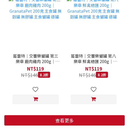
葛蕾特｜交響樂貓罐 第三
葛蕾特｜交響樂貓罐 第八
樂章 鹿肉雞肉 200g｜
樂章 鮮禽總匯 200g｜
GranataPet 200克 主食罐
GranataPet 200克 主食罐
NT$119
NT$119
無穀罐 無膠罐 主食貓罐 德
無穀罐 無膠罐 主食貓罐 德
NT$146
NT$146
8.2折
8.2折
罐
罐
查看更多