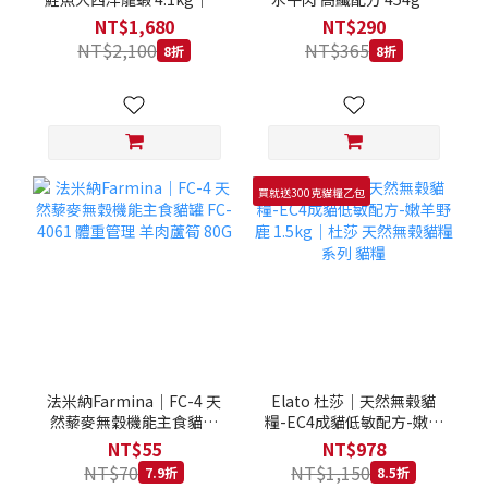
拿大 Loveabowl 天然無穀
REGAL 天然犬糧 狗飼料
NT$1,680
NT$290
糧 4.1公斤 成貓 無穀貓飼
NT$2,100
NT$365
8折
8折
料
買就送300克貓糧乙包
法米納Farmina｜FC-4 天
Elato 杜莎｜天然無榖貓
然藜麥無穀機能主食貓罐
糧-EC4成貓低敏配方-嫩羊
FC-4061 體重管理 羊肉蘆
野鹿 1.5kg｜杜莎 天然無
NT$55
NT$978
筍 80G
榖貓糧系列 貓糧
NT$70
NT$1,150
7.9折
8.5折