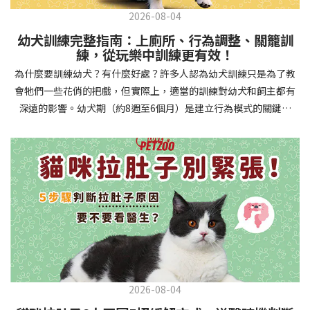
2026-08-04
幼犬訓練完整指南：上廁所、行為調整、關籠訓
練，從玩樂中訓練更有效！
為什麼要訓練幼犬？有什麼好處？許多人認為幼犬訓練只是為了教
會牠們一些花俏的把戲，但實際上，適當的訓練對幼犬和飼主都有
深遠的影響。幼犬期（約8週至6個月）是建立行為模式的關鍵時
期，這階段的訓練能奠定終身良好習慣的基礎，預防未來可能出現
的行為問題，並建立人犬間的健康關係。 建立安全健康的生活環境
透過基礎訓練，幼犬能學會家居規則，避免危險行為和破壞家具。
像是「不」和「放下」等指令可以阻止幼犬咬電線或誤食有害物
質，有效降低居家意外風險。規律的如廁訓練則能養成良好衛生習
慣，讓家中環境保持乾淨舒適。增強溝通與信任關係訓練過程就像
建立一種共同語言，幫助你和幼犬更好地理解彼此。當幼犬學會回
應你的指令，不只增加了互動機會，也建立了主人作為領導者的地
位。正向獎勵式訓練更能培養幼犬對你的信任感，強化情感連結，
創造更和諧的相處模式。培養社交技能與適應能力及早接觸各種環
2026-08-04
境和刺激，能幫助幼犬成長為自信穩定的成犬。適當的社會化訓練