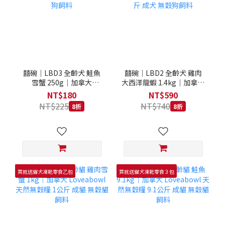
囍碗｜LBD3 全齡犬 鮭魚
囍碗｜LBD2 全齡犬 雞肉
雪蟹 250g｜加拿大
大西洋龍蝦 1.4kg｜加拿大
Loveabowl 天然無穀糧
Loveabowl 天然無穀糧
NT$180
NT$590
250克 成犬 無穀狗飼料
1.4公斤 成犬 無穀狗飼料
NT$225
NT$740
8折
8折
買就送貓犬凍乾零食乙包
買就送貓犬凍乾零食３包