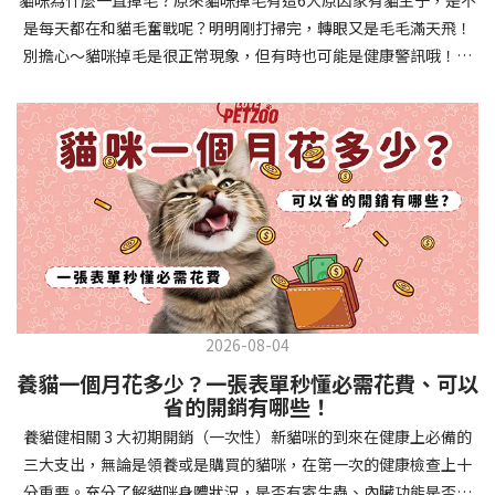
確認環境與生活作息：最近是否搬家、換貓砂、新成員加入？ 天氣
避免幼犬注意力分散。使用清晰一致的口令和手勢，成功時立即給
是每天都在和貓毛奮戰呢？明明剛打掃完，轉眼又是毛毛滿天飛！
是否有變化？ 飼主是否長時間外出？📌 貓咪拉肚子判斷步驟4：觀
予獎勵和讚美。記住，重複是學習的關鍵，每天多次短時間練習效
別擔心～貓咪掉毛是很正常現象，但有時也可能是健康警訊哦！以
察貓咪的精神與食慾：貓咪精神好嗎？、食慾是否正常？，可先觀
果最佳。調整日常行為除了基本指令，幼犬還需學習生活禮儀。如
下是常見的六大掉毛原因和實用改善妙招，讓毛孩健康、家裡乾淨
察 1~2 天，調整飲食、補充水分。如果貓咪 不吃不喝、 嗜睡、體重
廁訓練是優先項目—建立固定的如廁時間和地點，當幼犬正確如廁
兩全其美！貓咪掉毛原因1. 皮膚問題貓咪皮膚問題是造成掉毛的常
下降，表示身體狀況不佳，應儘快就醫！📌 貓咪拉肚子判斷步驟5：
時立即獎勵。另外要處理的常見問題包括咬人、啃咬家具和亂叫。
見兇手！皮膚發炎、感染或是長期搔癢，都會讓貓咪的毛髮失去健
檢查是否需要帶去看獸醫 如果拉肚子 1~2 次但精神好、食慾正常，
每當出現不當行為，給予適當替代品（如咬玩具代替咬手），並在
康光澤並大量脫落。常見的皮膚問題包括皮膚黴菌、細菌感染、疥
可以先觀察，如果腹瀉超過 48 小時或水狀腹瀉 + 嗜睡、食慾下降、
幼犬選擇正確行為時獎勵，這比責罵更有效。社交化訓練 兩個月大
癬蟲等寄生蟲，甚至是皮膚過度乾燥。如果發現貓咪皮膚有紅腫、
嘔吐 應立即就醫。 透過這 5 個步驟，你可以快速判斷貓咪拉肚子的
的幼犬正處於社會化黃金期，這階段的經驗將深刻影響未來性格。
結痂、脫屑或異常氣味，同時伴隨掉毛，建議盡快帶牠看獸醫哦！
原因與嚴重程度，確保毛孩的腸胃健康！如果不確定情況，還是建
安排幼犬接觸不同人類（包括兒童、戴眼鏡的人、使用拐杖的人
貓咪掉毛原因2. 過敏誰說只有人類會過敏？貓咪也會！貓咪可能對
議讓獸醫檢查，才能安心哦！🐾💖4種高風險群貓咪拉肚子要小心高
等）、各種動物、交通工具和環境聲音。起初保持在安全、受控的
環境中的塵蟎、花粉、清潔劑，甚至是食物中的某些成分產生過敏
風險貓咪包含：幼貓、老貓、懷孕貓、有慢性疾病貓，這些貓咪在
情境中，逐漸增加複雜度。每次正面社交體驗後給予獎勵，建立幼
反應。過敏症狀不只是打噴嚏、流眼淚，還會引起皮膚搔癢和掉毛
身體狀況出現警訊時要特別注意，如拉肚子次數超過2次以上，就建
犬對新事物的積極態度。進階技巧強化 基礎訓練穩固後，可以進入
問題。特別是食物過敏，更是常被忽略的掉毛元兇！如果貓咪經常
議直接尋求獸醫協助。2要訣判斷貓咪拉肚子要不要看醫生 高風險貓
更複雜的技巧訓練。這包括遠距離控制、不同干擾下的指令遵從、
2026-08-04
抓癢或舔舐特定部位，同時伴隨掉毛，很可能是過敏在作怪呢！貓
咪拉肚子次數超過2次以上，就建議直接尋求獸醫協助。正常且健康
多步驟動作等。使用延遲獎勵技巧，讓幼犬學會即使沒有立即獎勵
養貓一個月花多少？一張表單秒懂必需花費、可以
咪掉毛原因3. 營養不足貓咪的毛髮健康與營養息息相關！當貓咪飲
的貓咪，如拉肚子超過2-3天，建議直接尋求獸醫師協助。並記得提
也能保持良好行為。引入不同環境中的訓練，如公園、寵物店等，
省的開銷有哪些！
食中缺乏必要的蛋白質、脂肪酸（尤其是Omega-3和Omega-
供觀察紀錄給予獸醫師進行專業判斷。貓咪拉肚子但精神很好？如
幫助幼犬在各種情境下都能聽從指令。維持良好習慣 成功的訓練不
養貓健相關 3 大初期開銷（一次性）新貓咪的到來在健康上必備的
6）、維生素或礦物質時，毛髮就會變得乾燥、脆弱，容易斷裂脫
果飼主有發現貓咪拉肚子的情形，但貓咪的精神很好。有可能與飲
是一次性的，而是需要持續維護。即使幼犬已經掌握所有技能，也
三大支出，無論是領養或是購買的貓咪，在第一次的健康檢查上十
落。長期餵食低品質或不均衡的貓糧，可能使貓咪營養不良，進而
食方便相關，回想是否進食新的食物，或是正進行飼料更換的過
要定期複習，防止行為退化。將訓練融入日常生活，如出門前的
分重要。充分了解貓咪身體狀況，是否有寄生蟲、內臟功能是否健