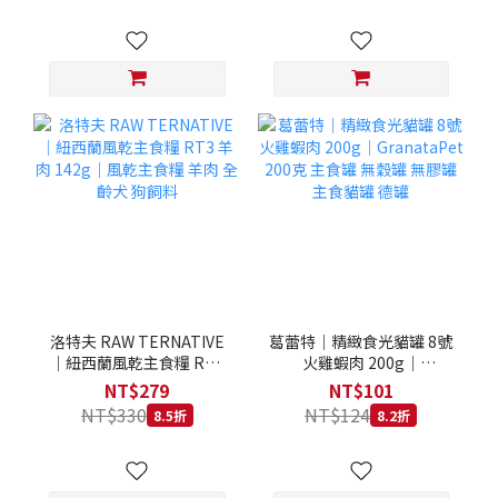
洛特夫 RAW TERNATIVE
葛蕾特｜精緻食光貓罐 8號
｜紐西蘭風乾主食糧 RT3
火雞蝦肉 200g｜
羊肉 142g｜風乾主食糧 羊
GranataPet 200克 主食罐
NT$279
NT$101
肉 全齡犬 狗飼料
無穀罐 無膠罐 主食貓罐 德
NT$330
NT$124
8.5折
8.2折
罐