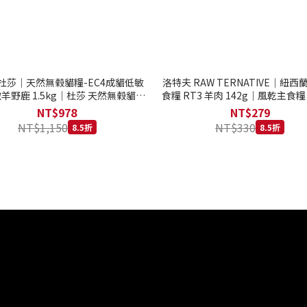
to 杜莎｜天然無榖貓糧-EC4成貓低敏
洛特夫 RAW TERNATIVE｜紐
羊野鹿 1.5kg｜杜莎 天然無榖貓糧
食糧 RT3 羊肉 142g｜風乾主食糧
系列 貓糧
齡犬 狗飼料
NT$978
NT$279
NT$1,150
NT$330
8.5折
8.5折