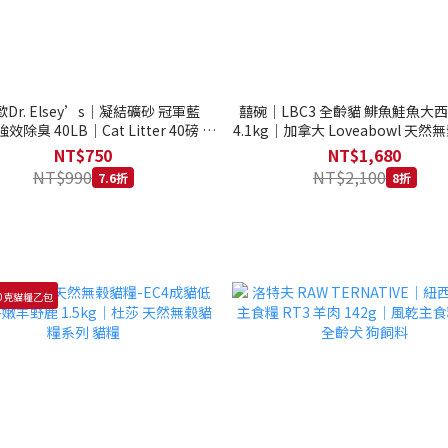
Dr. Elsey’s｜凝結礦砂 冠軍藍
囍碗｜LBC3 全齡貓 鯡魚鮭魚大
強效除臭 40LB｜Cat Litter 40磅 貓
4.1kg｜加拿大 Loveabowl 天然無
砂 凝結礦砂 美國 艾爾博士
公斤 成貓 無穀貓飼料
NT$750
NT$1,680
NT$990
NT$2,100
7.6折
8折
0克貓糧乙包