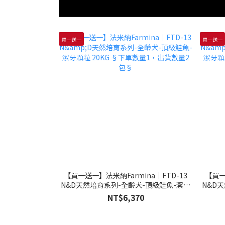
買一送一
買一送一
【買一送一】法米納Farmina｜FTD-13
【買一
N&D天然培育系列-全齡犬-頂級鮭魚-潔牙
N&D
顆粒 20KG §下單數量1，出貨數量2包§
顆粒 
NT$6,370