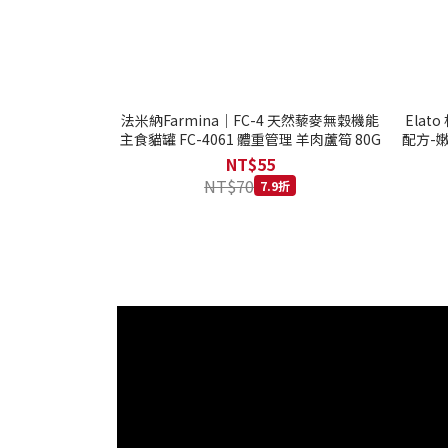
法米納Farmina｜FC-4 天然藜麥無穀機能
Ela
主食貓罐 FC-4061 體重管理 羊肉蘆筍 80G
配方-嫩
NT$55
NT$70
7.9折