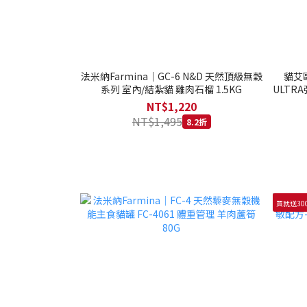
法米納Farmina｜GC-6 N&D 天然頂級無穀
貓艾歐
系列 室內/結紮貓 雞肉石榴 1.5KG
ULTRA
NT$1,220
NT$1,495
8.2折
買就送30