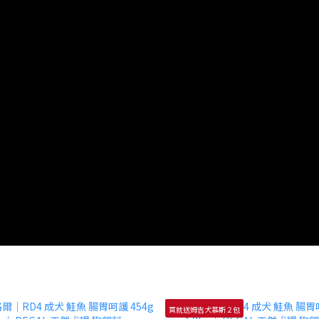
買就送姆吉犬慕斯２包