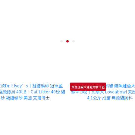
買就送貓犬凍乾零食２包