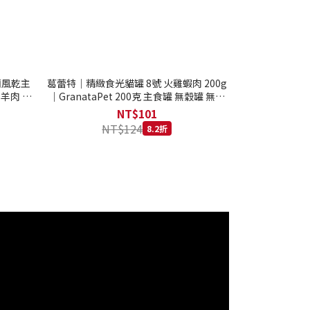
西蘭風乾主
葛蕾特｜精緻食光貓罐 8號 火雞蝦肉 200g
 羊肉 全
｜GranataPet 200克 主食罐 無穀罐 無膠
罐 主食貓罐 德罐
NT$101
NT$124
8.2折