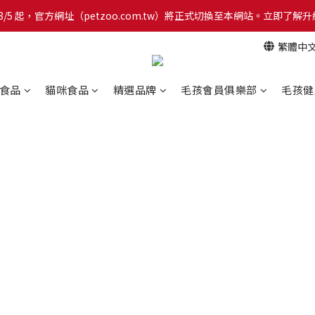
網！8/5 起，官方網址（petzoo.com.tw）將正式切換至本網站。立即
網！8/5 起，官方網址（petzoo.com.tw）將正式切換至本網站。立即
繁體中
【新朋友見面禮】現在註冊即領 $100 購物金！全館滿 $1,500 享免運優惠 
網！8/5 起，官方網址（petzoo.com.tw）將正式切換至本網站。立即
食品
貓咪食品
精選品牌
毛孩會員俱樂部
毛孩健