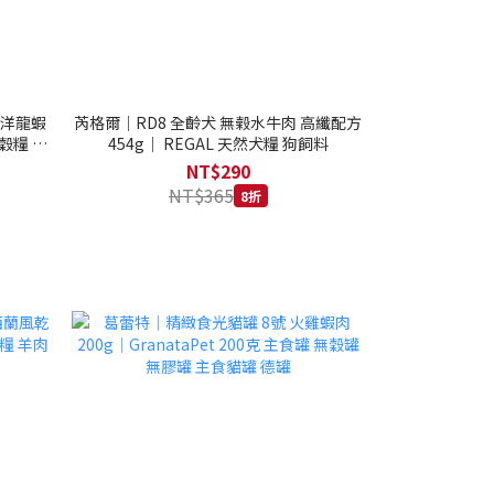
西洋龍蝦
芮格爾｜RD8 全齡犬 無榖水牛肉 高纖配方
穀糧 4.1
454g｜ REGAL 天然犬糧 狗飼料
NT$290
NT$365
8折