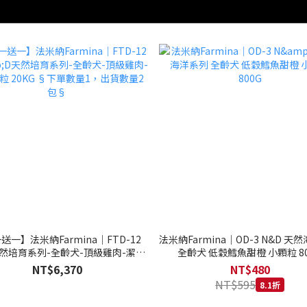
送一】法米納Farmina｜FTD-12
法米納Farmina｜OD-3 N&D 天
天然培育系列-全齡犬-頂級雞肉-潔牙
全齡犬 低穀鱈魚甜橙 小顆粒 80
20KG §下單數量1，出貨數量2包§
NT$6,370
NT$480
NT$595
8.1折