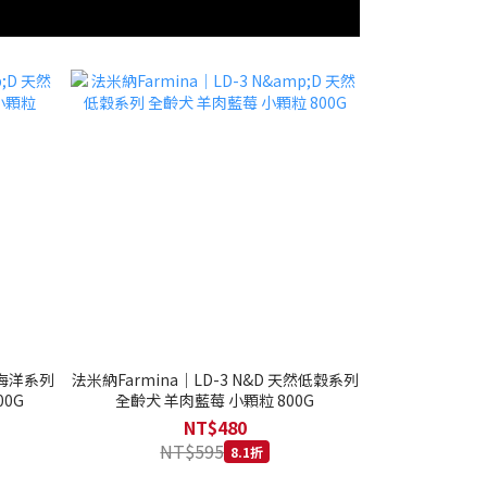
然海洋系列
法米納Farmina｜LD-3 N&D 天然低穀系列
0G
全齡犬 羊肉藍莓 小顆粒 800G
NT$480
NT$595
8.1折