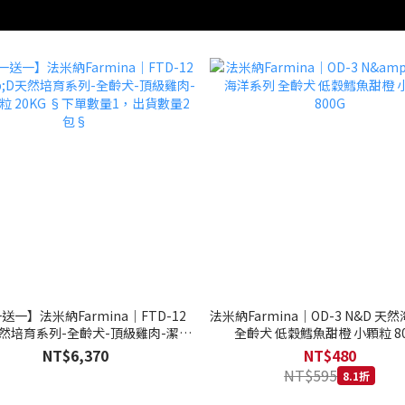
送一】法米納Farmina｜FTD-12
法米納Farmina｜OD-3 N&D 天
天然培育系列-全齡犬-頂級雞肉-潔牙
全齡犬 低穀鱈魚甜橙 小顆粒 80
20KG §下單數量1，出貨數量2包§
NT$6,370
NT$480
NT$595
8.1折