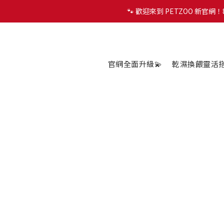
🐾 歡迎來到 PETZOO 新官
🐾 歡迎來到 PETZOO 新官
✨
🐾 歡迎來到 PETZOO 新官
官網全面升級💫
乾濕換餵靈活搭配