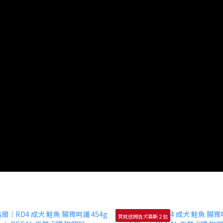
買就送姆吉犬慕斯２包