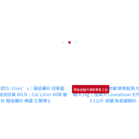
買就送貓犬凍乾零食２包