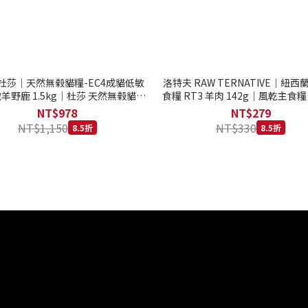
to 杜莎｜天然無榖貓糧-EC4成貓低敏
洛特夫 RAW TERNATIVE｜紐
羊野鹿 1.5kg｜杜莎 天然無榖貓糧
食糧 RT3 羊肉 142g｜風乾主食糧
系列 貓糧
齡犬 狗飼料
NT$978
NT$279
NT$1,150
NT$330
8.5折
8.5折