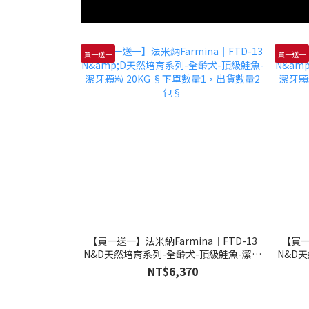
買一送一
買一送一
【買一送一】法米納Farmina｜FTD-13
【買一
N&D天然培育系列-全齡犬-頂級鮭魚-潔牙
N&D
顆粒 20KG §下單數量1，出貨數量2包§
顆粒 
NT$6,370