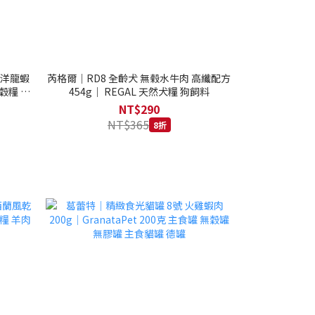
西洋龍蝦
芮格爾｜RD8 全齡犬 無榖水牛肉 高纖配方
穀糧 4.1
454g｜ REGAL 天然犬糧 狗飼料
NT$290
NT$365
8折