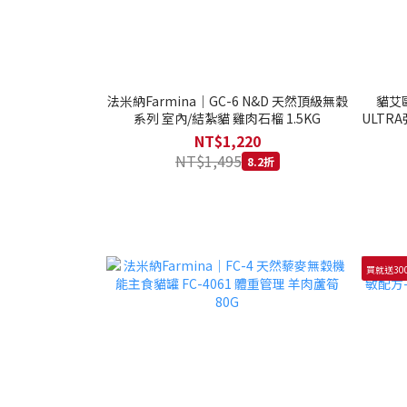
法米納Farmina｜GC-6 N&D 天然頂級無穀
貓艾歐
系列 室內/結紮貓 雞肉石榴 1.5KG
ULTRA
NT$1,220
NT$1,495
8.2折
買就送30