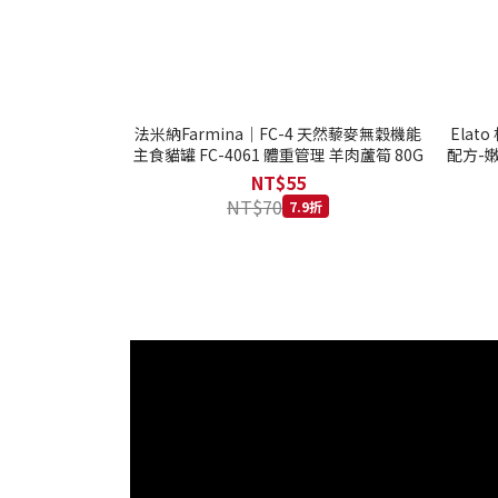
法米納Farmina｜FC-4 天然藜麥無穀機能
Ela
主食貓罐 FC-4061 體重管理 羊肉蘆筍 80G
配方-嫩
NT$55
NT$70
7.9折