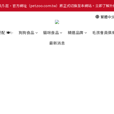
網！8/5 起，官方網址（petzoo.com.tw）將正式切換至本網站。立即
網！8/5 起，官方網址（petzoo.com.tw）將正式切換至本網站。立即
繁體中
【新朋友見面禮】現在註冊即領 $100 購物金！全館滿 $1,500 享免運優惠 
網！8/5 起，官方網址（petzoo.com.tw）將正式切換至本網站。立即
 🍽️✨
狗狗食品
貓咪食品
精選品牌
毛孩會員俱
最新消息