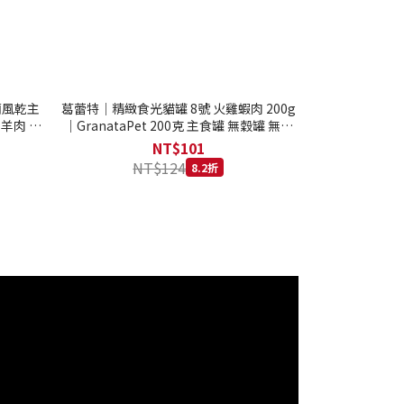
西蘭風乾主
葛蕾特｜精緻食光貓罐 8號 火雞蝦肉 200g
 羊肉 全
｜GranataPet 200克 主食罐 無穀罐 無膠
罐 主食貓罐 德罐
NT$101
NT$124
8.2折