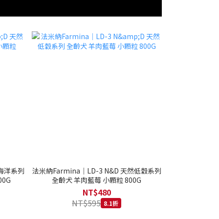
然海洋系列
法米納Farmina｜LD-3 N&D 天然低穀系列
0G
全齡犬 羊肉藍莓 小顆粒 800G
NT$480
NT$595
8.1折