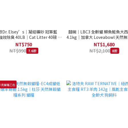
Dr. Elsey’s｜凝結礦砂 冠軍藍
囍碗｜LBC3 全齡貓 鯡魚鮭魚大
強效除臭 40LB｜Cat Litter 40磅 貓
4.1kg｜加拿大 Loveabowl 天然無
砂 凝結礦砂 美國 艾爾博士
公斤 成貓 無穀貓飼料
NT$750
NT$1,680
NT$990
NT$2,100
7.6折
8折
0克貓糧乙包