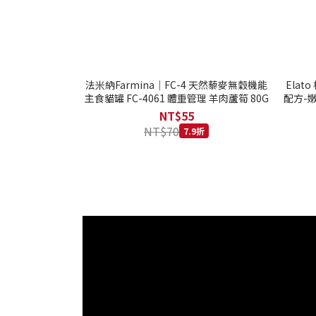
法米納Farmina｜FC-4 天然藜麥無穀機能
Ela
主食貓罐 FC-4061 體重管理 羊肉蘆筍 80G
配方-嫩
NT$55
NT$70
7.9折