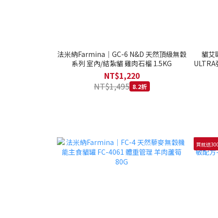
法米納Farmina｜GC-6 N&D 天然頂級無穀
貓艾歐
系列 室內/結紮貓 雞肉石榴 1.5KG
ULTRA
NT$1,220
NT$1,495
8.2折
買就送30