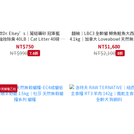
Dr. Elsey’s｜凝結礦砂 冠軍藍
囍碗｜LBC3 全齡貓 鯡魚鮭魚大
強效除臭 40LB｜Cat Litter 40磅 貓
4.1kg｜加拿大 Loveabowl 天然無
砂 凝結礦砂 美國 艾爾博士
公斤 成貓 無穀貓飼料
NT$750
NT$1,680
NT$990
NT$2,100
7.6折
8折
0克貓糧乙包