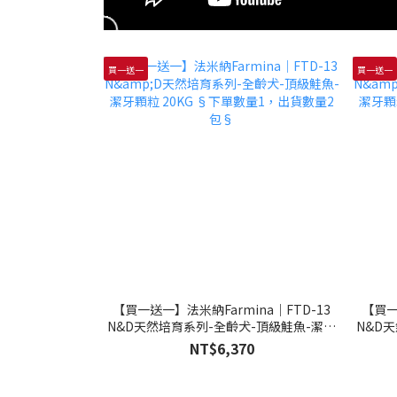
買一送一
買一送一
【買一送一】法米納Farmina｜FTD-13
【買一
N&D天然培育系列-全齡犬-頂級鮭魚-潔牙
N&D
顆粒 20KG §下單數量1，出貨數量2包§
顆粒 
NT$6,370