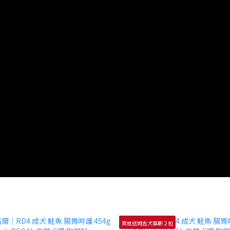
買就送姆吉犬慕斯２包