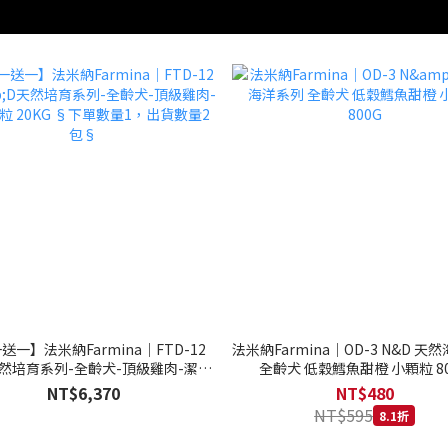
送一】法米納Farmina｜FTD-12
法米納Farmina｜OD-3 N&D 天
天然培育系列-全齡犬-頂級雞肉-潔牙
全齡犬 低穀鱈魚甜橙 小顆粒 80
20KG §下單數量1，出貨數量2包§
NT$6,370
NT$480
NT$595
8.1折