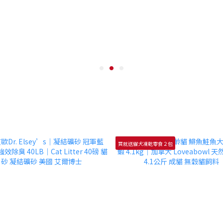
買就送貓犬凍乾零食２包