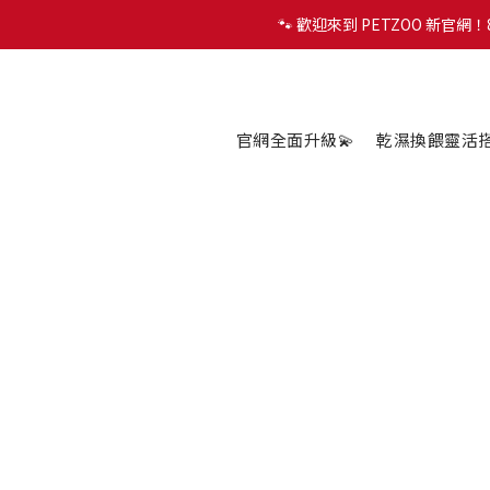
🐾 歡迎來到 PETZOO 新官
🐾 歡迎來到 PETZOO 新官
✨
🐾 歡迎來到 PETZOO 新官
官網全面升級💫
乾濕換餵靈活搭配