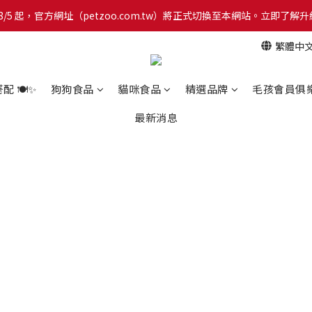
網！8/5 起，官方網址（petzoo.com.tw）將正式切換至本網站。立即
網！8/5 起，官方網址（petzoo.com.tw）將正式切換至本網站。立即
繁體中
【新朋友見面禮】現在註冊即領 $100 購物金！全館滿 $1,500 享免運優惠 
網！8/5 起，官方網址（petzoo.com.tw）將正式切換至本網站。立即
 🍽️✨
狗狗食品
貓咪食品
精選品牌
毛孩會員俱
最新消息