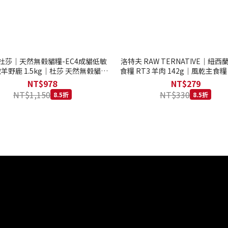
to 杜莎｜天然無榖貓糧-EC4成貓低敏
洛特夫 RAW TERNATIVE｜紐
羊野鹿 1.5kg｜杜莎 天然無榖貓糧
食糧 RT3 羊肉 142g｜風乾主食糧
系列 貓糧
齡犬 狗飼料
NT$978
NT$279
NT$1,150
NT$330
8.5折
8.5折