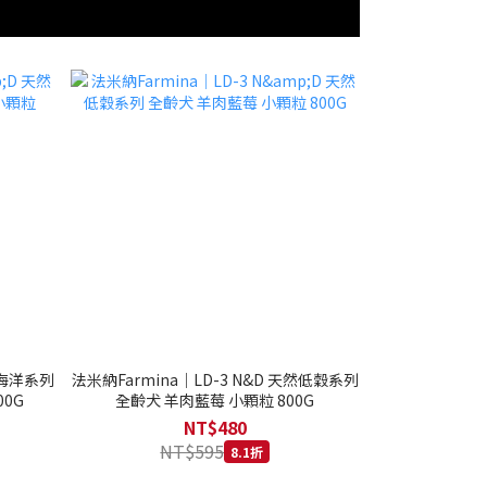
然海洋系列
法米納Farmina｜LD-3 N&D 天然低穀系列
0G
全齡犬 羊肉藍莓 小顆粒 800G
NT$480
NT$595
8.1折