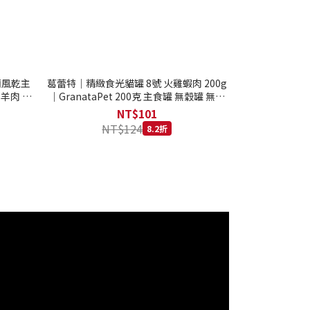
西蘭風乾主
葛蕾特｜精緻食光貓罐 8號 火雞蝦肉 200g
 羊肉 全
｜GranataPet 200克 主食罐 無穀罐 無膠
罐 主食貓罐 德罐
NT$101
NT$124
8.2折