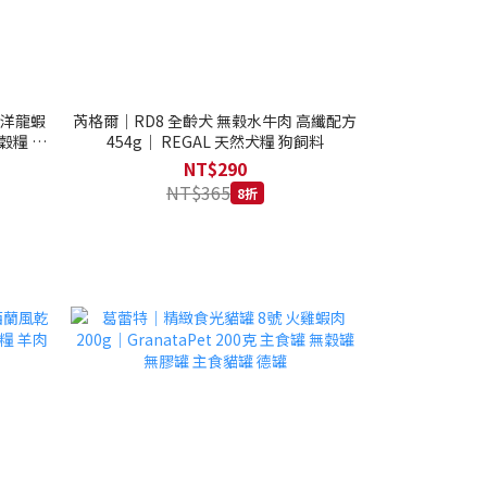
西洋龍蝦
芮格爾｜RD8 全齡犬 無榖水牛肉 高纖配方
穀糧 4.1
454g｜ REGAL 天然犬糧 狗飼料
NT$290
NT$365
8折