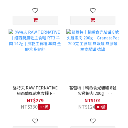
洛特夫 RAW TERNATIVE
葛蕾特｜精緻食光貓罐 8號
｜紐西蘭風乾主食糧 RT3
火雞蝦肉 200g｜
羊肉 142g｜風乾主食糧 羊
GranataPet 200克 主食罐
NT$279
NT$101
肉 全齡犬 狗飼料
無穀罐 無膠罐 主食貓罐 德
NT$330
NT$124
8.5折
8.2折
罐