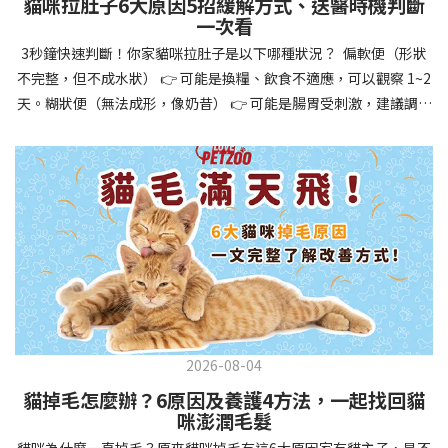
貓咪拉肚子6大原因5招緩解方式、送醫時機判斷
讓牠們學會如何與其他狗狗、動物和人類和平相處，減少恐懼或攻
一次看
擊行為。這種適應能力使幼犬未來能從容面對獸醫檢查、美容
3秒鐘快速判斷！你家貓咪拉肚子是以下哪種狀況？ 偏軟便（形狀
salon、寄宿或旅行等各種情境，大大提升生活品質。 訓練幼犬不只
不完整，但不成水狀） 👉 可能是換糧、飲食不適應，可以觀察 1~2
是教會指令，更是塑造性格和習慣的過程！ 透過耐心且一致的訓
天。糊狀便（無法成形，像奶昔） 👉 可能是腸胃受刺激，建議調整
練，你不僅能擁有一隻聽話的好狗狗，更能建立起相互尊重的終身
飲食、補充益生菌。水狀便（完全液體） 👉 可能是腸胃炎或感染，
伙伴關係。記住，現在投入的每一分鐘訓練，都將在未來十幾年的
若超過 24 小時沒改善，建議就醫。血便（帶血絲或黑色糞便） 👉
相處中獲得回報狗狗訓練指南，六步驟培養幼犬開始幼犬訓練時，
可能是嚴重腸胃問題，應立即帶去獸醫院！想知道貓咪拉肚子的真
系統性的方法能帶來最佳效果。從信任建立到習慣養成，每個階段
正原因，只要透過 5 個簡單步驟，就能判斷問題嚴重性，決定是否
都至關重要，缺一不可。良好的訓練應循序漸進，把握幼犬成長敏
需要就醫！接下來我們一起來看看該怎麼做吧！🐾 貓咪拉肚子怎麼
感期，以積極正向的方式引導。遵循這六個步驟，即使是第一次養
辦？5步驟判斷貓咪拉肚子是否需要馬上看醫生貓咪拉肚子的因素與
狗的新手，也能輕鬆將調皮的小狗訓練成聽話的好夥伴！建立信任
許多原因有關，更換食物、誤食異物或不乾淨的東西、寄生蟲、其
基礎 幼犬訓練的第一步不是教指令，而是建立信任。剛到新家的幼
他疾病。 5 步驟判斷貓咪拉肚子原因，要不要看醫生？當貓咪拉肚
犬可能感到緊張不安，給予適當空間適應環境很重要。用溫柔的聲
子時，不用慌張！透過以下 5 個步驟，就能快速判斷原因，並決定
音交談，提供安全舒適的窩，維持規律的餵食和如廁時間，讓幼犬
是否需要帶去獸醫院。📌 貓咪拉肚子判斷步驟1：觀察糞便的狀態：
感到安心。輕輕撫摸、溫柔擁抱，每天安排固定玩耍時間，這些都
2026-08-04
糞便質地是關鍵！不同形態代表不同的腸胃狀況📌 貓咪拉肚子判斷
能幫助建立初步的依附關係。教導基礎指令 當幼犬適應新環境並信
貓掉毛怎麼辦？6原因及養護4方法，一起找回貓
步驟2：回想最近的飲食變化：有沒有突然換飼料或罐頭？ 有沒有吃
任你後，可開始教導基本指令。從簡單的「坐下」開始，再逐步學
咪澎潤毛髮
到新零食或人類食物？ 是否誤食異物？📌 貓咪拉肚子判斷步驟3：
習「趴下」、「等待」和「過來」。每次訓練保持在5-10分鐘內，
貓咪為什麼一直掉毛？原來貓咪掉毛有這6大原因家有貓主子，是不