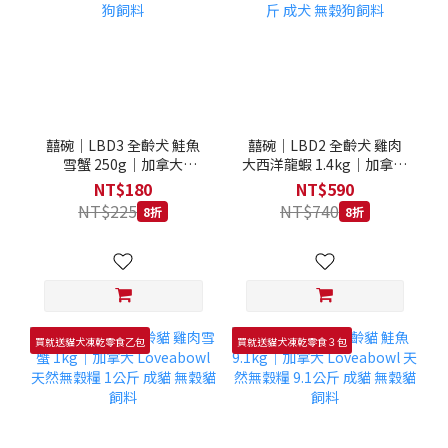
囍碗｜LBD3 全齡犬 鮭魚
囍碗｜LBD2 全齡犬 雞肉
雪蟹 250g｜加拿大
大西洋龍蝦 1.4kg｜加拿大
Loveabowl 天然無穀糧
Loveabowl 天然無穀糧
NT$180
NT$590
250克 成犬 無穀狗飼料
1.4公斤 成犬 無穀狗飼料
NT$225
NT$740
8折
8折
買就送貓犬凍乾零食乙包
買就送貓犬凍乾零食３包