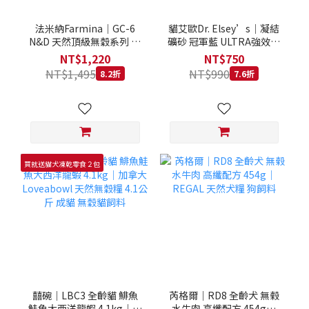
法米納Farmina｜GC-6
貓艾歐Dr. Elsey’s｜凝結
N&D 天然頂級無穀系列 室
礦砂 冠軍藍 ULTRA強效除
內/結紮貓 雞肉石榴 1.5KG
臭 40LB｜Cat Litter 40磅
NT$1,220
NT$750
貓砂 凝結礦砂 美國 艾爾博
NT$1,495
NT$990
8.2折
7.6折
士
買就送貓犬凍乾零食２包
囍碗｜LBC3 全齡貓 鯡魚
芮格爾｜RD8 全齡犬 無榖
鮭魚大西洋龍蝦 4.1kg｜加
水牛肉 高纖配方 454g｜