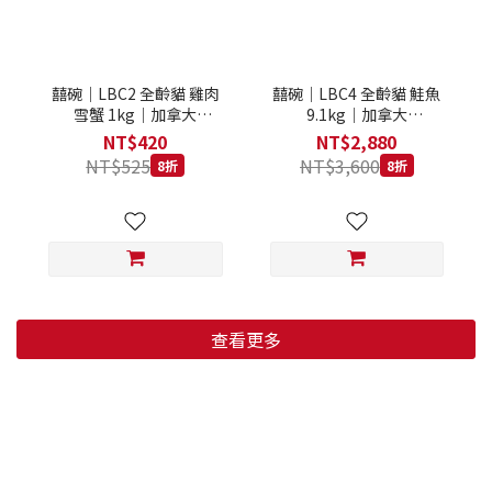
囍碗｜LBC2 全齡貓 雞肉
囍碗｜LBC4 全齡貓 鮭魚
雪蟹 1kg｜加拿大
9.1kg｜加拿大
Loveabowl 天然無穀糧 1
Loveabowl 天然無穀糧
NT$420
NT$2,880
公斤 成貓 無穀貓飼料
9.1公斤 成貓 無穀貓飼料
NT$525
NT$3,600
8折
8折
查看更多