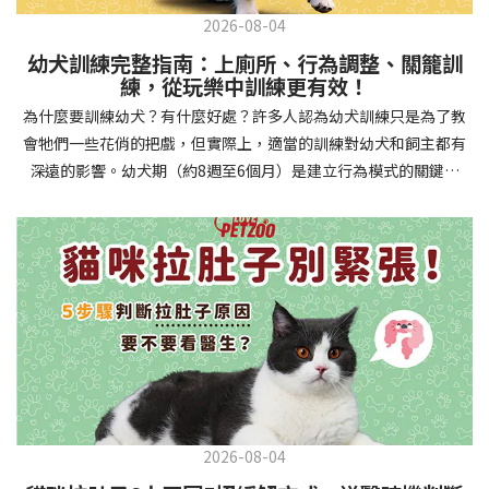
2026-08-04
幼犬訓練完整指南：上廁所、行為調整、關籠訓
練，從玩樂中訓練更有效！
為什麼要訓練幼犬？有什麼好處？許多人認為幼犬訓練只是為了教
會牠們一些花俏的把戲，但實際上，適當的訓練對幼犬和飼主都有
深遠的影響。幼犬期（約8週至6個月）是建立行為模式的關鍵時
期，這階段的訓練能奠定終身良好習慣的基礎，預防未來可能出現
的行為問題，並建立人犬間的健康關係。 建立安全健康的生活環境
透過基礎訓練，幼犬能學會家居規則，避免危險行為和破壞家具。
像是「不」和「放下」等指令可以阻止幼犬咬電線或誤食有害物
質，有效降低居家意外風險。規律的如廁訓練則能養成良好衛生習
慣，讓家中環境保持乾淨舒適。增強溝通與信任關係訓練過程就像
建立一種共同語言，幫助你和幼犬更好地理解彼此。當幼犬學會回
應你的指令，不只增加了互動機會，也建立了主人作為領導者的地
位。正向獎勵式訓練更能培養幼犬對你的信任感，強化情感連結，
創造更和諧的相處模式。培養社交技能與適應能力及早接觸各種環
2026-08-04
境和刺激，能幫助幼犬成長為自信穩定的成犬。適當的社會化訓練