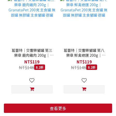
葛蕾特｜交響樂貓罐 第三
葛蕾特｜交響樂貓罐 第八
樂章 鹿肉雞肉 200g｜
樂章 鮮禽總匯 200g｜
GranataPet 200克 主食罐
GranataPet 200克 主食罐
NT$119
NT$119
無穀罐 無膠罐 主食貓罐 德
無穀罐 無膠罐 主食貓罐 德
NT$146
NT$146
8.2折
8.2折
罐
罐
查看更多