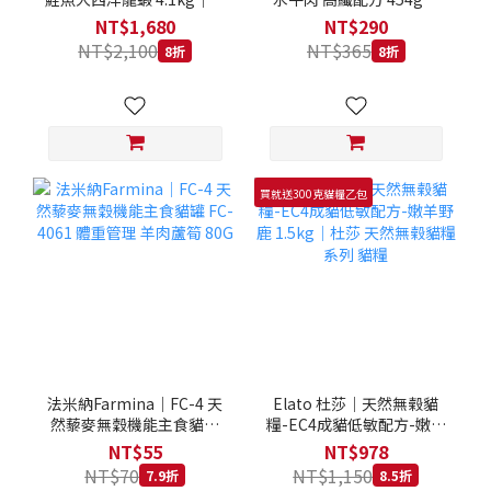
拿大 Loveabowl 天然無穀
REGAL 天然犬糧 狗飼料
NT$1,680
NT$290
糧 4.1公斤 成貓 無穀貓飼
NT$2,100
NT$365
8折
8折
料
買就送300克貓糧乙包
法米納Farmina｜FC-4 天
Elato 杜莎｜天然無榖貓
然藜麥無穀機能主食貓罐
糧-EC4成貓低敏配方-嫩羊
FC-4061 體重管理 羊肉蘆
野鹿 1.5kg｜杜莎 天然無
NT$55
NT$978
筍 80G
榖貓糧系列 貓糧
NT$70
NT$1,150
7.9折
8.5折