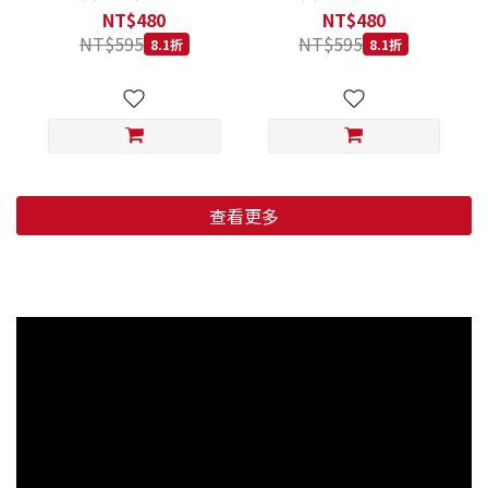
低穀鱈魚甜橙 小顆粒 800G
羊肉藍莓 小顆粒 800G
NT$480
NT$480
NT$595
NT$595
8.1折
8.1折
查看更多