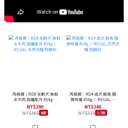
芮格爾｜RD8 全齡犬 無榖
芮格爾｜RD4 成犬 鮭魚 腸
水牛肉 高纖配方 454g｜
胃呵護 454g｜ REGAL 天
REGAL 天然犬糧 狗飼料
然犬糧 狗飼料
NT$290
NT$240
NT$365
NT$310
8折
7.7折