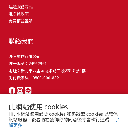
問題，才能避免小問題變大病！貓掉毛嚴重怎麼辦？4重點從日常生
有很大的關聯！冬天太冷，腸胃蠕動變慢，容易消化不良；夏天太
和獨立能力。 幼犬訓練常見問題Q1: 幾個月大的幼犬最適合開始訓
運送服務方式
的紙箱。建議一開始可以購買單價較低的入門款，觀察一下貓咪的
活中輕鬆改善看到滿屋子的貓毛是不是很抓狂？別擔心！其實只要
熱，水分流失快，腸道可能變得敏感，導致糞便變軟或拉稀。如果
練？A: 訓練可從幼犬到家首日開始（約8-10週大）。3-16週是社會
退換貨政策
使用狀況，再考慮購買「豪宅」！ 項目費用用品貓碗$300貓窩
透過一些簡單的日常照護方式，就能有效減少貓咪掉毛情況。從梳
換季時沒有適當調整環境，貓咪的腸胃就可能跟著「鬧脾氣」。冬
化黃金期，每次訓練控制在5-10分鐘內。Q2: 幼犬如廁訓練需要多久
會員權益聲明
$500貓跳台$1,500貓砂盆$500貓抓板$300外出籠$1,000一次性養貓
毛、洗澡到增加互動和營養調整，這些小撇步不僅能幫助貓咪維持
天注意保暖，提供暖墊、厚毯，避免冷風直吹。夏天補充水分，可
才能成功？A: 通常需要4-6個月，小型犬可能較慢。關鍵是固定時間
用品相關花費1：貓碗貓咪進食的物品，挑選上可偏向貓碗+有碗架
健康的皮毛，也能讓家裡的貓毛困擾大大減少！跟著以下重點一起
以加點湯罐、鮮食湯水，讓貓咪願意多喝水。避免冷熱交替太快，
帶出門，並立即獎勵正確行為。Q3: 幼犬亂咬家具怎麼辦？A: 提供專
的，可減少貓咪進食時的負擔。一次性養貓用品相關花費2：貓窩貓
行動吧！ 預防貓掉毛方法1：勤勞梳毛養貓必備神器就是各種梳子
像是開冷氣又突然關掉，容易讓貓咪腸胃受影響。重點提醒：換季
聯絡我們
屬啃咬玩具作替代品，發現不當啃咬時堅定說「不」，並引導至適
咪是非常需要安全感的動物，可以準備一個專屬他的「寶座」，當
啦！勤勞梳毛是最直接有效的掉毛控制方法。定期梳理可以幫貓咪
時，記得關心貓咪的腸胃狀況，適當調整環境，幫助毛孩適應！ 貓
合的玩具。確保足夠運動減少無聊行為。Q4: 如何阻止幼犬在家中亂
貓咪感到緊張或焦慮時可進到他的安全區域。一次性養貓用品相關
清除鬆動的死毛，減少牠們自行舔毛時吞入的毛球量，更能預防毛
咪拉肚子原因4. 寄生蟲或疾病感染貓咪如果持續拉肚子，甚至糞便
尿尿？A: 建立固定如廁時間表，成功時立即獎勵。限制活動範圍並
聯信寵物有限公司
花費3：貓跳台貓咪雖然不需要外出進行放電，但在家中還是需要擺
髮打結和皮膚問題。建議週期：短毛貓每週梳1-2次，長毛貓則建議
有血絲、異味特別重，那就要小心可能是 寄生蟲感染（如蛔蟲、鈎
密切監督。意外發生時不責罵，使用專用除臭劑徹底清理。Q5: 幼犬
統一編號：24962961
放高度適合的貓跳台提供貓咪玩耍，貓跳台與貓窩相同，能給予貓
2-3天梳一次。挑選合適的梳具也很重要，可以準備橡膠刷、鬃毛刷
蟲、球蟲）或腸胃炎、腸道疾病。這類情況會影響營養吸收，長期
一直吠叫怎麼辦？A: 找出原因（尋求注意力、警戒、焦慮）。訓練
地址：新北市八里區龍米路二段228-8號9樓
咪對於環境的安全感。一次性養貓用品相關花費4：貓砂盆貓咪排泄
或專用脫毛梳，依照毛質選擇。記得將梳毛變成愉快的日常儀式，
下來甚至可能造成貓咪消瘦、免疫力下降。定期驅蟲（幼貓建議每
「安靜」指令，停止吠叫時獎勵。避免對吠叫作出反應，確保充分
免付費專線：0800-000-882
用品，可選擇合適貓咪體型大小，不宜過小。一次性養貓用品相關
不僅能增加你們的互動時間，也讓貓咪享受被梳理的舒適感！預防
月一次，成貓每 3~6 個月一次）。觀察貓咪精神狀態，如果還伴隨
運動減少過度精力。Q6: 幼犬訓練中可以使用懲罰嗎？A: 不建議。正
花費5：貓抓板貓咪會有磨爪的習慣，為了我們的沙發或是地毯著
貓掉毛方法2：定期洗澡「貓咪會自己清潔，不需要洗澡」這個想法
嘔吐、食慾下降，務必儘早就醫。重點提醒：如果貓咪拉肚子超過 2
向獎勵比懲罰更有效且健康。懲罰可能導致恐懼或攻擊行為，破壞
想，需要準備一個能夠讓牠們放肆磨爪的貓抓板。一次性養貓用品
其實不完全正確哦！適當的洗澡能幫助貓咪清除死毛和皮屑，減少
天，或糞便異常，應立即帶去獸醫院檢查！ 貓咪拉肚子原因5. 情緒
信任關係。專注獎勵好行為，重新引導不良行為。Q7: 幼犬害怕其他
相關花費6：外出籠雖然貓咪平常不會外出，但當有美容或醫療需求
過敏原，特別是對長毛貓或油性皮膚的貓咪更有幫助。但注意，洗
壓力影響腸胃壓力不只影響人類，也會影響貓咪的腸胃！過度緊
狗狗怎麼辦？A: 循序漸進社交化，從友善成犬開始。不強迫互動，
此網站使用 cookies
時，外出籠就非常重要，平常也可以適度讓貓咪適應外出籠，避免
澡頻率不宜過高，一般室內貓咪1-3個月洗一次就足夠，過度洗澡反
張、焦慮、驚嚇（如煙火聲、大聲喧嘩），都可能讓貓咪拉肚子。
正面經驗後給予獎勵。考慮參加專業幼犬社交課程。Q8: 幼犬分離焦
Hi, 本網站使用必要 cookies 和追蹤型 cookies 以確保
緊急情況時，貓咪過度抗拒。總結來說貓咪在健康及用品的一次性
而會造成皮膚乾燥。選擇專為貓咪設計的溫和洗毛精，洗後一定要
尤其是個性敏感的貓咪，對變化的適應力比較低，壓力一大，腸胃
慮要如何處理？A: 練習短暫分離，逐漸延長。離開和返家時保持低
網站服務，後者將在獲得你的同意後才會執行追蹤。
了
費用大約落在 $ 7900~ $ 11600不等。雖說金額看起來不少，但以上
完全吹乾，避免濕毛造成皮膚問題。如果貓咪特別害怕洗澡，可以
就先「罷工」。減少壓力來源，盡量讓貓咪的作息固定。給貓咪陪
解更多
調。提供能分散注意力的玩具，建立可預測的離家儀式。每隻幼犬