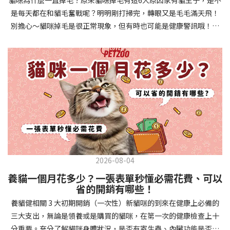
確認環境與生活作息：最近是否搬家、換貓砂、新成員加入？ 天氣
避免幼犬注意力分散。使用清晰一致的口令和手勢，成功時立即給
是每天都在和貓毛奮戰呢？明明剛打掃完，轉眼又是毛毛滿天飛！
是否有變化？ 飼主是否長時間外出？📌 貓咪拉肚子判斷步驟4：觀
予獎勵和讚美。記住，重複是學習的關鍵，每天多次短時間練習效
別擔心～貓咪掉毛是很正常現象，但有時也可能是健康警訊哦！以
察貓咪的精神與食慾：貓咪精神好嗎？、食慾是否正常？，可先觀
果最佳。調整日常行為除了基本指令，幼犬還需學習生活禮儀。如
下是常見的六大掉毛原因和實用改善妙招，讓毛孩健康、家裡乾淨
察 1~2 天，調整飲食、補充水分。如果貓咪 不吃不喝、 嗜睡、體重
廁訓練是優先項目—建立固定的如廁時間和地點，當幼犬正確如廁
兩全其美！貓咪掉毛原因1. 皮膚問題貓咪皮膚問題是造成掉毛的常
下降，表示身體狀況不佳，應儘快就醫！📌 貓咪拉肚子判斷步驟5：
時立即獎勵。另外要處理的常見問題包括咬人、啃咬家具和亂叫。
見兇手！皮膚發炎、感染或是長期搔癢，都會讓貓咪的毛髮失去健
檢查是否需要帶去看獸醫 如果拉肚子 1~2 次但精神好、食慾正常，
每當出現不當行為，給予適當替代品（如咬玩具代替咬手），並在
康光澤並大量脫落。常見的皮膚問題包括皮膚黴菌、細菌感染、疥
可以先觀察，如果腹瀉超過 48 小時或水狀腹瀉 + 嗜睡、食慾下降、
幼犬選擇正確行為時獎勵，這比責罵更有效。社交化訓練 兩個月大
癬蟲等寄生蟲，甚至是皮膚過度乾燥。如果發現貓咪皮膚有紅腫、
嘔吐 應立即就醫。 透過這 5 個步驟，你可以快速判斷貓咪拉肚子的
的幼犬正處於社會化黃金期，這階段的經驗將深刻影響未來性格。
結痂、脫屑或異常氣味，同時伴隨掉毛，建議盡快帶牠看獸醫哦！
原因與嚴重程度，確保毛孩的腸胃健康！如果不確定情況，還是建
安排幼犬接觸不同人類（包括兒童、戴眼鏡的人、使用拐杖的人
貓咪掉毛原因2. 過敏誰說只有人類會過敏？貓咪也會！貓咪可能對
議讓獸醫檢查，才能安心哦！🐾💖4種高風險群貓咪拉肚子要小心高
等）、各種動物、交通工具和環境聲音。起初保持在安全、受控的
環境中的塵蟎、花粉、清潔劑，甚至是食物中的某些成分產生過敏
風險貓咪包含：幼貓、老貓、懷孕貓、有慢性疾病貓，這些貓咪在
情境中，逐漸增加複雜度。每次正面社交體驗後給予獎勵，建立幼
反應。過敏症狀不只是打噴嚏、流眼淚，還會引起皮膚搔癢和掉毛
身體狀況出現警訊時要特別注意，如拉肚子次數超過2次以上，就建
犬對新事物的積極態度。進階技巧強化 基礎訓練穩固後，可以進入
問題。特別是食物過敏，更是常被忽略的掉毛元兇！如果貓咪經常
議直接尋求獸醫協助。2要訣判斷貓咪拉肚子要不要看醫生 高風險貓
更複雜的技巧訓練。這包括遠距離控制、不同干擾下的指令遵從、
2026-08-04
抓癢或舔舐特定部位，同時伴隨掉毛，很可能是過敏在作怪呢！貓
咪拉肚子次數超過2次以上，就建議直接尋求獸醫協助。正常且健康
多步驟動作等。使用延遲獎勵技巧，讓幼犬學會即使沒有立即獎勵
養貓一個月花多少？一張表單秒懂必需花費、可以
咪掉毛原因3. 營養不足貓咪的毛髮健康與營養息息相關！當貓咪飲
的貓咪，如拉肚子超過2-3天，建議直接尋求獸醫師協助。並記得提
也能保持良好行為。引入不同環境中的訓練，如公園、寵物店等，
省的開銷有哪些！
食中缺乏必要的蛋白質、脂肪酸（尤其是Omega-3和Omega-
供觀察紀錄給予獸醫師進行專業判斷。貓咪拉肚子但精神很好？如
幫助幼犬在各種情境下都能聽從指令。維持良好習慣 成功的訓練不
養貓健相關 3 大初期開銷（一次性）新貓咪的到來在健康上必備的
6）、維生素或礦物質時，毛髮就會變得乾燥、脆弱，容易斷裂脫
果飼主有發現貓咪拉肚子的情形，但貓咪的精神很好。有可能與飲
是一次性的，而是需要持續維護。即使幼犬已經掌握所有技能，也
三大支出，無論是領養或是購買的貓咪，在第一次的健康檢查上十
落。長期餵食低品質或不均衡的貓糧，可能使貓咪營養不良，進而
食方便相關，回想是否進食新的食物，或是正進行飼料更換的過
要定期複習，防止行為退化。將訓練融入日常生活，如出門前的
分重要。充分了解貓咪身體狀況，是否有寄生蟲、內臟功能是否健