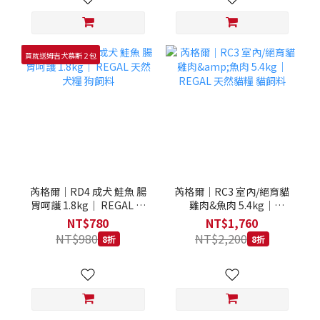
買就送姆吉犬慕斯２包
芮格爾｜RD4 成犬 鮭魚 腸
芮格爾｜RC3 室內/絕育貓
胃呵護 1.8kg｜ REGAL 天
雞肉&魚肉 5.4kg｜
然犬糧 狗飼料
REGAL 天然貓糧 貓飼料
NT$780
NT$1,760
NT$980
NT$2,200
8折
8折