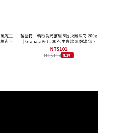
西蘭風乾主
葛蕾特｜精緻食光貓罐 8號 火雞蝦肉 200g
 羊肉 全
｜GranataPet 200克 主食罐 無穀罐 無膠
罐 主食貓罐 德罐
NT$101
NT$124
8.2折