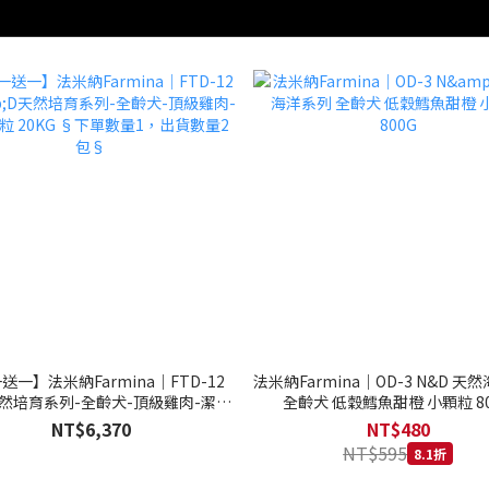
送一】法米納Farmina｜FTD-12
法米納Farmina｜OD-3 N&D 天
天然培育系列-全齡犬-頂級雞肉-潔牙
全齡犬 低穀鱈魚甜橙 小顆粒 80
20KG §下單數量1，出貨數量2包§
NT$6,370
NT$480
NT$595
8.1折