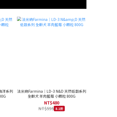
然海洋系列
法米納Farmina｜LD-3 N&D 天然低穀系列
0G
全齡犬 羊肉藍莓 小顆粒 800G
NT$480
NT$595
8.1折