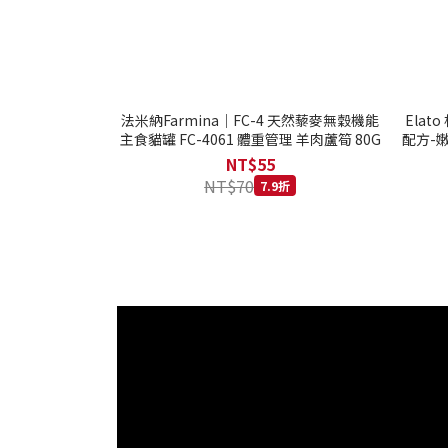
法米納Farmina｜FC-4 天然藜麥無穀機能
Ela
主食貓罐 FC-4061 體重管理 羊肉蘆筍 80G
配方-嫩
NT$55
NT$70
7.9折