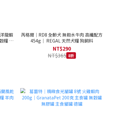
西洋龍蝦
芮格爾｜RD8 全齡犬 無榖水牛肉 高纖配方
穀糧 4.1
454g｜ REGAL 天然犬糧 狗飼料
NT$290
NT$365
8折