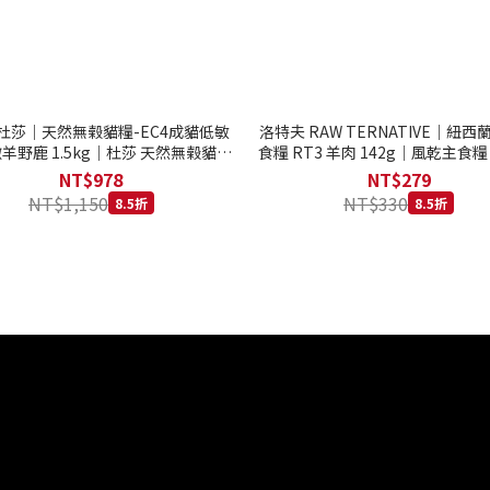
to 杜莎｜天然無榖貓糧-EC4成貓低敏
洛特夫 RAW TERNATIVE｜紐
羊野鹿 1.5kg｜杜莎 天然無榖貓糧
食糧 RT3 羊肉 142g｜風乾主食糧
系列 貓糧
齡犬 狗飼料
NT$978
NT$279
NT$1,150
NT$330
8.5折
8.5折