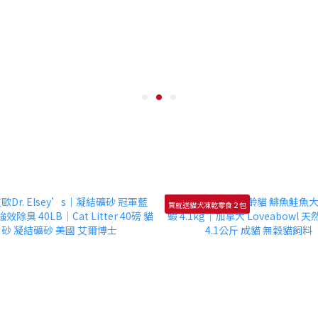
買就送貓犬凍乾零食２包