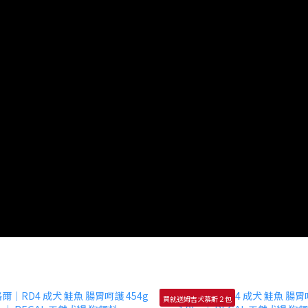
買就送姆吉犬慕斯２包