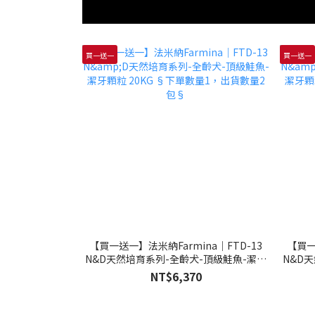
買一送一
買一送一
【買一送一】法米納Farmina｜FTD-13
【買一
N&D天然培育系列-全齡犬-頂級鮭魚-潔牙
N&D
顆粒 20KG §下單數量1，出貨數量2包§
顆粒 
NT$6,370