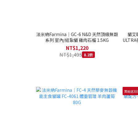
法米納Farmina｜GC-6 N&D 天然頂級無穀
貓艾歐
系列 室內/結紮貓 雞肉石榴 1.5KG
ULTRA
NT$1,220
NT$1,495
8.2折
買就送30