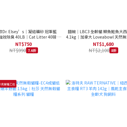
Dr. Elsey’s｜凝結礦砂 冠軍藍
囍碗｜LBC3 全齡貓 鯡魚鮭魚大
強效除臭 40LB｜Cat Litter 40磅 貓
4.1kg｜加拿大 Loveabowl 天然無
砂 凝結礦砂 美國 艾爾博士
公斤 成貓 無穀貓飼料
NT$750
NT$1,680
NT$990
NT$2,100
7.6折
8折
0克貓糧乙包