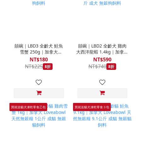
囍碗｜LBD3 全齡犬 鮭魚
囍碗｜LBD2 全齡犬 雞肉
雪蟹 250g｜加拿大
大西洋龍蝦 1.4kg｜加拿大
Loveabowl 天然無穀糧
Loveabowl 天然無穀糧
NT$180
NT$590
250克 成犬 無穀狗飼料
1.4公斤 成犬 無穀狗飼料
NT$225
NT$740
8折
8折
買就送貓犬凍乾零食乙包
買就送貓犬凍乾零食３包