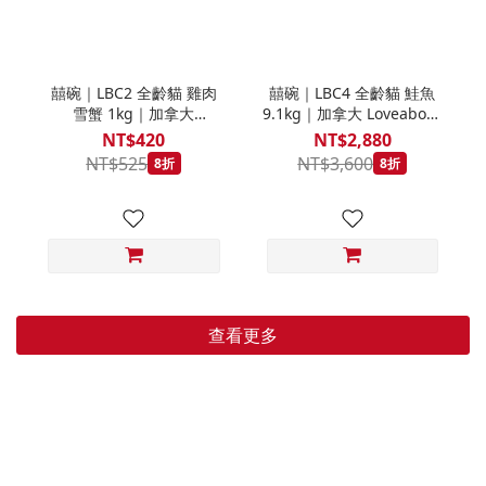
囍碗｜LBC2 全齡貓 雞肉
囍碗｜LBC4 全齡貓 鮭魚
雪蟹 1kg｜加拿大
9.1kg｜加拿大 Loveabowl
Loveabowl 天然無穀糧 1
天然無穀糧 9.1公斤 成貓
NT$420
NT$2,880
公斤 成貓 無穀貓飼料
無穀貓飼料
NT$525
NT$3,600
8折
8折
查看更多