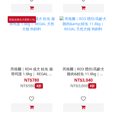
買就送姆吉犬慕斯２包
芮格爾｜RD4 成犬 鮭魚 腸
芮格爾｜RD3 體控/高齡犬
胃呵護 1.8kg｜ REGAL 天
雞肉&鯡魚 11.8kg｜
然犬糧 狗飼料
REGAL 天然犬糧 狗飼料
NT$780
NT$3,040
NT$980
NT$3,800
8折
8折