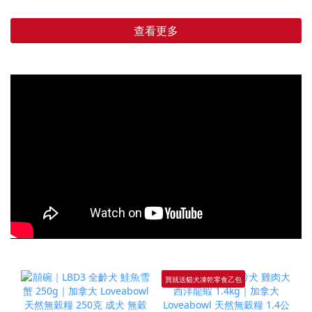
查看更多
買就送貓犬凍乾零食乙包