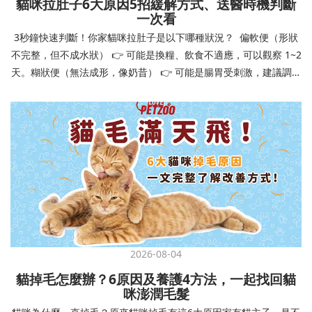
貓咪拉肚子6大原因5招緩解方式、送醫時機判斷
讓牠們學會如何與其他狗狗、動物和人類和平相處，減少恐懼或攻
一次看
擊行為。這種適應能力使幼犬未來能從容面對獸醫檢查、美容
3秒鐘快速判斷！你家貓咪拉肚子是以下哪種狀況？ 偏軟便（形狀
salon、寄宿或旅行等各種情境，大大提升生活品質。 訓練幼犬不只
不完整，但不成水狀） 👉 可能是換糧、飲食不適應，可以觀察 1~2
是教會指令，更是塑造性格和習慣的過程！ 透過耐心且一致的訓
天。糊狀便（無法成形，像奶昔） 👉 可能是腸胃受刺激，建議調整
練，你不僅能擁有一隻聽話的好狗狗，更能建立起相互尊重的終身
飲食、補充益生菌。水狀便（完全液體） 👉 可能是腸胃炎或感染，
伙伴關係。記住，現在投入的每一分鐘訓練，都將在未來十幾年的
若超過 24 小時沒改善，建議就醫。血便（帶血絲或黑色糞便） 👉
相處中獲得回報狗狗訓練指南，六步驟培養幼犬開始幼犬訓練時，
可能是嚴重腸胃問題，應立即帶去獸醫院！想知道貓咪拉肚子的真
系統性的方法能帶來最佳效果。從信任建立到習慣養成，每個階段
正原因，只要透過 5 個簡單步驟，就能判斷問題嚴重性，決定是否
都至關重要，缺一不可。良好的訓練應循序漸進，把握幼犬成長敏
需要就醫！接下來我們一起來看看該怎麼做吧！🐾 貓咪拉肚子怎麼
感期，以積極正向的方式引導。遵循這六個步驟，即使是第一次養
辦？5步驟判斷貓咪拉肚子是否需要馬上看醫生貓咪拉肚子的因素與
狗的新手，也能輕鬆將調皮的小狗訓練成聽話的好夥伴！建立信任
許多原因有關，更換食物、誤食異物或不乾淨的東西、寄生蟲、其
基礎 幼犬訓練的第一步不是教指令，而是建立信任。剛到新家的幼
他疾病。 5 步驟判斷貓咪拉肚子原因，要不要看醫生？當貓咪拉肚
犬可能感到緊張不安，給予適當空間適應環境很重要。用溫柔的聲
子時，不用慌張！透過以下 5 個步驟，就能快速判斷原因，並決定
音交談，提供安全舒適的窩，維持規律的餵食和如廁時間，讓幼犬
是否需要帶去獸醫院。📌 貓咪拉肚子判斷步驟1：觀察糞便的狀態：
感到安心。輕輕撫摸、溫柔擁抱，每天安排固定玩耍時間，這些都
2026-08-04
糞便質地是關鍵！不同形態代表不同的腸胃狀況📌 貓咪拉肚子判斷
能幫助建立初步的依附關係。教導基礎指令 當幼犬適應新環境並信
貓掉毛怎麼辦？6原因及養護4方法，一起找回貓
步驟2：回想最近的飲食變化：有沒有突然換飼料或罐頭？ 有沒有吃
任你後，可開始教導基本指令。從簡單的「坐下」開始，再逐步學
咪澎潤毛髮
到新零食或人類食物？ 是否誤食異物？📌 貓咪拉肚子判斷步驟3：
習「趴下」、「等待」和「過來」。每次訓練保持在5-10分鐘內，