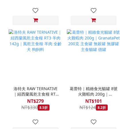
洛特夫 RAW TERNATIVE
葛蕾特｜精緻食光貓罐 8號
｜紐西蘭風乾主食糧 RT3
火雞蝦肉 200g｜
羊肉 142g｜風乾主食糧
GranataPet 200克 主食罐
NT$279
NT$101
羊肉 全齡犬 狗飼料
無穀罐 無膠罐 主食貓罐 德
NT$330
NT$124
8.5折
8.2折
罐