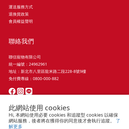
才能避免小問題變大病！貓掉毛嚴重怎麼辦？4重點從日常生活中輕
有很大的關聯！冬天太冷，腸胃蠕動變慢，容易消化不良；夏天太
和獨立能力。 幼犬訓練常見問題Q1: 幾個月大的幼犬最適合開始訓
運送服務方式
喜歡免費的紙箱。建議一開始可以購買單價較低的入門款，觀察一
鬆改善看到滿屋子的貓毛是不是很抓狂？別擔心！其實只要透過一
熱，水分流失快，腸道可能變得敏感，導致糞便變軟或拉稀。如果
練？A: 訓練可從幼犬到家首日開始（約8-10週大）。3-16週是社會
退換貨政策
下貓咪的使用狀況，再考慮購買「豪宅」！ 項目費用用品貓碗
些簡單的日常照護方式，就能有效減少貓咪掉毛情況。從梳毛、洗
換季時沒有適當調整環境，貓咪的腸胃就可能跟著「鬧脾氣」。冬
化黃金期，每次訓練控制在5-10分鐘內。Q2: 幼犬如廁訓練需要多
會員權益聲明
$300貓窩$500貓跳台$1,500貓砂盆$500貓抓板$300外出籠$1,000
澡到增加互動和營養調整，這些小撇步不僅能幫助貓咪維持健康的
天注意保暖，提供暖墊、厚毯，避免冷風直吹。夏天補充水分，可
久才能成功？A: 通常需要4-6個月，小型犬可能較慢。關鍵是固定時
一次性養貓用品相關花費1：貓碗貓咪進食的物品，挑選上可偏向貓
皮毛，也能讓家裡的貓毛困擾大大減少！跟著以下重點一起行動
以加點湯罐、鮮食湯水，讓貓咪願意多喝水。避免冷熱交替太快，
間帶出門，並立即獎勵正確行為。Q3: 幼犬亂咬家具怎麼辦？A: 提
碗+有碗架的，可減少貓咪進食時的負擔。一次性養貓用品相關花費
吧！ 預防貓掉毛方法1：勤勞梳毛養貓必備神器就是各種梳子啦！
像是開冷氣又突然關掉，容易讓貓咪腸胃受影響。重點提醒：換季
聯絡我們
供專屬啃咬玩具作替代品，發現不當啃咬時堅定說「不」，並引導
2：貓窩貓咪是非常需要安全感的動物，可以準備一個專屬他的「寶
勤勞梳毛是最直接有效的掉毛控制方法。定期梳理可以幫貓咪清除
時，記得關心貓咪的腸胃狀況，適當調整環境，幫助毛孩適應！ 貓
至適合的玩具。確保足夠運動減少無聊行為。Q4: 如何阻止幼犬在
座」，當貓咪感到緊張或焦慮時可進到他的安全區域。一次性養貓
鬆動的死毛，減少牠們自行舔毛時吞入的毛球量，更能預防毛髮打
咪拉肚子原因4. 寄生蟲或疾病感染貓咪如果持續拉肚子，甚至糞便
家中亂尿尿？A: 建立固定如廁時間表，成功時立即獎勵。限制活動
聯信寵物有限公司
用品相關花費3：貓跳台貓咪雖然不需要外出進行放電，但在家中還
結和皮膚問題。建議週期：短毛貓每週梳1-2次，長毛貓則建議2-3
有血絲、異味特別重，那就要小心可能是 寄生蟲感染（如蛔蟲、鈎
範圍並密切監督。意外發生時不責罵，使用專用除臭劑徹底清理。
統一編號：24962961
是需要擺放高度適合的貓跳台提供貓咪玩耍，貓跳台與貓窩相同，
天梳一次。挑選合適的梳具也很重要，可以準備橡膠刷、鬃毛刷或
蟲、球蟲）或腸胃炎、腸道疾病。這類情況會影響營養吸收，長期
Q5: 幼犬一直吠叫怎麼辦？A: 找出原因（尋求注意力、警戒、焦
地址：新北市八里區龍米路二段228-8號9樓
能給予貓咪對於環境的安全感。一次性養貓用品相關花費4：貓砂盆
專用脫毛梳，依照毛質選擇。記得將梳毛變成愉快的日常儀式，不
下來甚至可能造成貓咪消瘦、免疫力下降。定期驅蟲（幼貓建議每
慮）。訓練「安靜」指令，停止吠叫時獎勵。避免對吠叫作出反
免付費專線：0800-000-882
貓咪排泄用品，可選擇合適貓咪體型大小，不宜過小。一次性養貓
僅能增加你們的互動時間，也讓貓咪享受被梳理的舒適感！預防貓
月一次，成貓每 3~6 個月一次）。觀察貓咪精神狀態，如果還伴隨
應，確保充分運動減少過度精力。Q6: 幼犬訓練中可以使用懲罰
用品相關花費5：貓抓板貓咪會有磨爪的習慣，為了我們的沙發或是
掉毛方法2：定期洗澡「貓咪會自己清潔，不需要洗澡」這個想法其
嘔吐、食慾下降，務必儘早就醫。重點提醒：如果貓咪拉肚子超過 2
嗎？A: 不建議。正向獎勵比懲罰更有效且健康。懲罰可能導致恐懼
地毯著想，需要準備一個能夠讓牠們放肆磨爪的貓抓板。一次性養
實不完全正確哦！適當的洗澡能幫助貓咪清除死毛和皮屑，減少過
天，或糞便異常，應立即帶去獸醫院檢查！ 貓咪拉肚子原因5. 情緒
或攻擊行為，破壞信任關係。專注獎勵好行為，重新引導不良行
貓用品相關花費6：外出籠雖然貓咪平常不會外出，但當有美容或醫
敏原，特別是對長毛貓或油性皮膚的貓咪更有幫助。但注意，洗澡
壓力影響腸胃壓力不只影響人類，也會影響貓咪的腸胃！過度緊
為。Q7: 幼犬害怕其他狗狗怎麼辦？A: 循序漸進社交化，從友善成
此網站使用 cookies
療需求時，外出籠就非常重要，平常也可以適度讓貓咪適應外出
頻率不宜過高，一般室內貓咪1-3個月洗一次就足夠，過度洗澡反而
張、焦慮、驚嚇（如煙火聲、大聲喧嘩），都可能讓貓咪拉肚子。
犬開始。不強迫互動，正面經驗後給予獎勵。考慮參加專業幼犬社
Hi, 本網站使用必要 cookies 和追蹤型 cookies 以確保
籠，避免緊急情況時，貓咪過度抗拒。總結來說貓咪在健康及用品
會造成皮膚乾燥。選擇專為貓咪設計的溫和洗毛精，洗後一定要完
尤其是個性敏感的貓咪，對變化的適應力比較低，壓力一大，腸胃
交課程。Q8: 幼犬分離焦慮要如何處理？A: 練習短暫分離，逐漸延
網站服務，後者將在獲得你的同意後才會執行追蹤。
了
的一次性費用大約落在 $ 7900~ $ 11600不等。雖說金額看起來不
全吹乾，避免濕毛造成皮膚問題。如果貓咪特別害怕洗澡，可以選
就先「罷工」。減少壓力來源，盡量讓貓咪的作息固定。給貓咪陪
解更多
長。離開和返家時保持低調。提供能分散注意力的玩具，建立可預