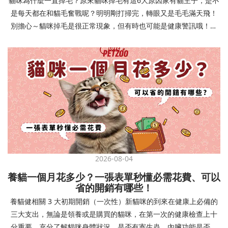
貓咪為什麼一直掉毛？原來貓咪掉毛有這6大原因家有貓主子，是不
確認環境與生活作息：最近是否搬家、換貓砂、新成員加入？ 天氣
避免幼犬注意力分散。使用清晰一致的口令和手勢，成功時立即給
是每天都在和貓毛奮戰呢？明明剛打掃完，轉眼又是毛毛滿天飛！
是否有變化？ 飼主是否長時間外出？📌 貓咪拉肚子判斷步驟4：觀
予獎勵和讚美。記住，重複是學習的關鍵，每天多次短時間練習效
別擔心～貓咪掉毛是很正常現象，但有時也可能是健康警訊哦！以
察貓咪的精神與食慾：貓咪精神好嗎？、食慾是否正常？，可先觀
果最佳。調整日常行為除了基本指令，幼犬還需學習生活禮儀。如
下是常見的六大掉毛原因和實用改善妙招，讓毛孩健康、家裡乾淨
察 1~2 天，調整飲食、補充水分。如果貓咪 不吃不喝、 嗜睡、體重
廁訓練是優先項目—建立固定的如廁時間和地點，當幼犬正確如廁
兩全其美！貓咪掉毛原因1. 皮膚問題貓咪皮膚問題是造成掉毛的常
下降，表示身體狀況不佳，應儘快就醫！📌 貓咪拉肚子判斷步驟5：
時立即獎勵。另外要處理的常見問題包括咬人、啃咬家具和亂叫。
見兇手！皮膚發炎、感染或是長期搔癢，都會讓貓咪的毛髮失去健
檢查是否需要帶去看獸醫 如果拉肚子 1~2 次但精神好、食慾正常，
每當出現不當行為，給予適當替代品（如咬玩具代替咬手），並在
康光澤並大量脫落。常見的皮膚問題包括皮膚黴菌、細菌感染、疥
可以先觀察，如果腹瀉超過 48 小時或水狀腹瀉 + 嗜睡、食慾下降、
幼犬選擇正確行為時獎勵，這比責罵更有效。社交化訓練 兩個月大
癬蟲等寄生蟲，甚至是皮膚過度乾燥。如果發現貓咪皮膚有紅腫、
嘔吐 應立即就醫。 透過這 5 個步驟，你可以快速判斷貓咪拉肚子
的幼犬正處於社會化黃金期，這階段的經驗將深刻影響未來性格。
結痂、脫屑或異常氣味，同時伴隨掉毛，建議盡快帶牠看獸醫哦！
的原因與嚴重程度，確保毛孩的腸胃健康！如果不確定情況，還是
安排幼犬接觸不同人類（包括兒童、戴眼鏡的人、使用拐杖的人
貓咪掉毛原因2. 過敏誰說只有人類會過敏？貓咪也會！貓咪可能對
建議讓獸醫檢查，才能安心哦！🐾💖4種高風險群貓咪拉肚子要小心
等）、各種動物、交通工具和環境聲音。起初保持在安全、受控的
環境中的塵蟎、花粉、清潔劑，甚至是食物中的某些成分產生過敏
高風險貓咪包含：幼貓、老貓、懷孕貓、有慢性疾病貓，這些貓咪
情境中，逐漸增加複雜度。每次正面社交體驗後給予獎勵，建立幼
反應。過敏症狀不只是打噴嚏、流眼淚，還會引起皮膚搔癢和掉毛
在身體狀況出現警訊時要特別注意，如拉肚子次數超過2次以上，就
犬對新事物的積極態度。進階技巧強化 基礎訓練穩固後，可以進入
問題。特別是食物過敏，更是常被忽略的掉毛元兇！如果貓咪經常
建議直接尋求獸醫協助。2要訣判斷貓咪拉肚子要不要看醫生 高風險
更複雜的技巧訓練。這包括遠距離控制、不同干擾下的指令遵從、
2026-08-04
抓癢或舔舐特定部位，同時伴隨掉毛，很可能是過敏在作怪呢！貓
貓咪拉肚子次數超過2次以上，就建議直接尋求獸醫協助。正常且健
多步驟動作等。使用延遲獎勵技巧，讓幼犬學會即使沒有立即獎勵
養貓一個月花多少？一張表單秒懂必需花費、可以
咪掉毛原因3. 營養不足貓咪的毛髮健康與營養息息相關！當貓咪飲
康的貓咪，如拉肚子超過2-3天，建議直接尋求獸醫師協助。並記得
也能保持良好行為。引入不同環境中的訓練，如公園、寵物店等，
省的開銷有哪些！
食中缺乏必要的蛋白質、脂肪酸（尤其是Omega-3和Omega-6）、
提供觀察紀錄給予獸醫師進行專業判斷。貓咪拉肚子但精神很好？
幫助幼犬在各種情境下都能聽從指令。維持良好習慣 成功的訓練不
養貓健相關 3 大初期開銷（一次性）新貓咪的到來在健康上必備的
維生素或礦物質時，毛髮就會變得乾燥、脆弱，容易斷裂脫落。長
如果飼主有發現貓咪拉肚子的情形，但貓咪的精神很好。有可能與
是一次性的，而是需要持續維護。即使幼犬已經掌握所有技能，也
三大支出，無論是領養或是購買的貓咪，在第一次的健康檢查上十
期餵食低品質或不均衡的貓糧，可能使貓咪營養不良，進而影響毛
飲食方便相關，回想是否進食新的食物，或是正進行飼料更換的過
要定期複習，防止行為退化。將訓練融入日常生活，如出門前的
分重要。充分了解貓咪身體狀況，是否有寄生蟲、內臟功能是否健