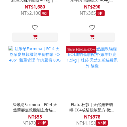
拿大 Loveabowl 天然無穀
REGAL 天然犬糧 狗飼料
NT$1,680
NT$290
糧 4.1公斤 成貓 無穀貓飼
NT$2,100
NT$365
8折
8折
料
買就送300克貓糧乙包
法米納Farmina｜FC-4 天
Elato 杜莎｜天然無榖貓
然藜麥無穀機能主食貓罐
糧-EC4成貓低敏配方-嫩羊
FC-4061 體重管理 羊肉蘆
野鹿 1.5kg｜杜莎 天然無
NT$55
NT$978
筍 80G
榖貓糧系列 貓糧
NT$70
NT$1,150
7.9折
8.5折