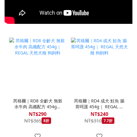
芮格爾｜RD8 全齡犬 無榖
芮格爾｜RD4 成犬 鮭魚 腸
水牛肉 高纖配方 454g｜
胃呵護 454g｜ REGAL 天
REGAL 天然犬糧 狗飼料
然犬糧 狗飼料
NT$290
NT$240
NT$365
NT$310
8折
7.7折