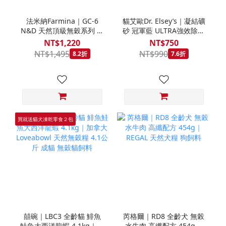
法米納Farmina｜GC-6
貓艾歐Dr. Elsey’s｜凝結礦
N&D 天然頂級無穀系列 室
砂 冠軍藍 ULTRA強效除臭
內/結紮貓 雞肉石榴 1.5KG
40LB｜Cat Litter 40磅 貓
NT$1,220
NT$750
砂 凝結礦砂 美國 艾爾博士
NT$1,495
NT$990
8.2折
7.6折
買就送貓犬凍乾零食２包
囍碗｜LBC3 全齡貓 鯡魚
芮格爾｜RD8 全齡犬 無榖
鮭魚大西洋龍蝦 4.1kg｜加
水牛肉 高纖配方 454g｜