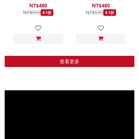
低穀鱈魚甜橙 小顆粒
羊肉藍莓 小顆粒 800G
NT$480
NT$480
800G
NT$595
NT$595
8.1折
8.1折
查看更多