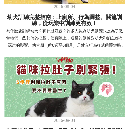
2026-08-04
幼犬訓練完整指南：上廁所、行為調整、關籠訓
練，從玩樂中訓練更有效！
為什麼要訓練幼犬？有什麼好處？許多人認為幼犬訓練只是為了教
會牠們一些花俏的把戲，但實際上，適當的訓練對幼犬和飼主都有
深遠的影響。幼犬期（約8週至6個月）是建立行為模式的關鍵時
期，這階段的訓練能奠定終身良好習慣的基礎，預防未來可能出現
的行為問題，並建立人犬間的健康關係。 建立安全健康的生活環境
透過基礎訓練，幼犬能學會家居規則，避免危險行為和破壞家具。
像是「不」和「放下」等指令可以阻止幼犬咬電線或誤食有害物
質，有效降低居家意外風險。規律的如廁訓練則能養成良好衛生習
慣，讓家中環境保持乾淨舒適。增強溝通與信任關係訓練過程就像
建立一種共同語言，幫助你和幼犬更好地理解彼此。當幼犬學會回
應你的指令，不只增加了互動機會，也建立了主人作為領導者的地
位。正向獎勵式訓練更能培養幼犬對你的信任感，強化情感連結，
創造更和諧的相處模式。培養社交技能與適應能力及早接觸各種環
2026-08-04
境和刺激，能幫助幼犬成長為自信穩定的成犬。適當的社會化訓練