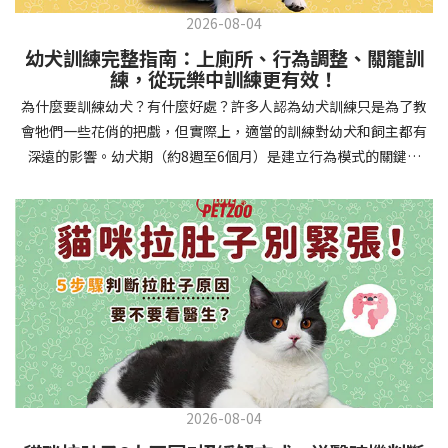
2026-08-04
幼犬訓練完整指南：上廁所、行為調整、關籠訓
練，從玩樂中訓練更有效！
為什麼要訓練幼犬？有什麼好處？許多人認為幼犬訓練只是為了教
會牠們一些花俏的把戲，但實際上，適當的訓練對幼犬和飼主都有
深遠的影響。幼犬期（約8週至6個月）是建立行為模式的關鍵時
期，這階段的訓練能奠定終身良好習慣的基礎，預防未來可能出現
的行為問題，並建立人犬間的健康關係。 建立安全健康的生活環境
透過基礎訓練，幼犬能學會家居規則，避免危險行為和破壞家具。
像是「不」和「放下」等指令可以阻止幼犬咬電線或誤食有害物
質，有效降低居家意外風險。規律的如廁訓練則能養成良好衛生習
慣，讓家中環境保持乾淨舒適。增強溝通與信任關係訓練過程就像
建立一種共同語言，幫助你和幼犬更好地理解彼此。當幼犬學會回
應你的指令，不只增加了互動機會，也建立了主人作為領導者的地
位。正向獎勵式訓練更能培養幼犬對你的信任感，強化情感連結，
創造更和諧的相處模式。培養社交技能與適應能力及早接觸各種環
2026-08-04
境和刺激，能幫助幼犬成長為自信穩定的成犬。適當的社會化訓練