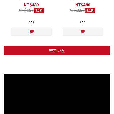
低穀鱈魚甜橙 小顆粒 800G
羊肉藍莓 小顆粒 800G
NT$480
NT$480
NT$595
NT$595
8.1折
8.1折
查看更多