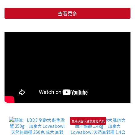
查看更多
買就送貓犬凍乾零食乙包