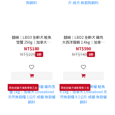
囍碗｜LBD3 全齡犬 鮭魚
囍碗｜LBD2 全齡犬 雞肉
雪蟹 250g｜加拿大
大西洋龍蝦 1.4kg｜加拿大
Loveabowl 天然無穀糧
Loveabowl 天然無穀糧
NT$180
NT$590
250克 成犬 無穀狗飼料
1.4公斤 成犬 無穀狗飼料
NT$225
NT$740
8折
8折
買就送貓犬凍乾零食乙包
買就送貓犬凍乾零食３包