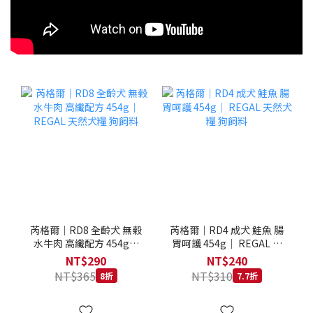
芮格爾｜RD8 全齡犬 無榖
芮格爾｜RD4 成犬 鮭魚 腸
水牛肉 高纖配方 454g｜
胃呵護 454g｜ REGAL 天
REGAL 天然犬糧 狗飼料
然犬糧 狗飼料
NT$290
NT$240
NT$365
NT$310
8折
7.7折