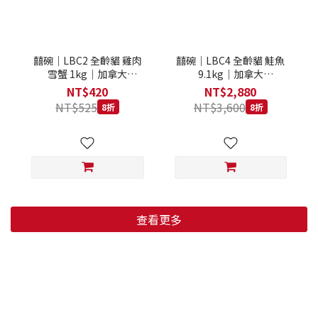
囍碗｜LBC2 全齡貓 雞肉
囍碗｜LBC4 全齡貓 鮭魚
雪蟹 1kg｜加拿大
9.1kg｜加拿大
Loveabowl 天然無穀糧 1
Loveabowl 天然無穀糧
NT$420
NT$2,880
公斤 成貓 無穀貓飼料
9.1公斤 成貓 無穀貓飼料
NT$525
NT$3,600
8折
8折
查看更多