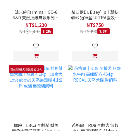
法米納Farmina｜GC-6
貓艾歐Dr. Elsey’s｜凝結
N&D 天然頂級無穀系列 室
礦砂 冠軍藍 ULTRA強效除
內/結紮貓 雞肉石榴 1.5KG
臭 40LB｜Cat Litter 40磅
NT$1,220
NT$750
貓砂 凝結礦砂 美國 艾爾博
NT$1,495
NT$990
8.2折
7.6折
士
買就送貓犬凍乾零食２包
囍碗｜LBC3 全齡貓 鯡魚
芮格爾｜RD8 全齡犬 無榖
鮭魚大西洋龍蝦 4.1kg｜加
水牛肉 高纖配方 454g｜