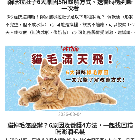
貓咪拉肚子6大原因5招緩解方式、送醫時機判斷
讓牠們學會如何與其他狗狗、動物和人類和平相處，減少恐懼或攻
一次看
擊行為。這種適應能力使幼犬未來能從容面對獸醫檢查、美容
3秒鐘快速判斷！你家貓咪拉肚子是以下哪種狀況？ 偏軟便（形狀
salon、寄宿或旅行等各種情境，大大提升生活品質。 訓練幼犬不只
不完整，但不成水狀） 👉 可能是換糧、飲食不適應，可以觀察 1~2
是教會指令，更是塑造性格和習慣的過程！ 透過耐心且一致的訓
天。糊狀便（無法成形，像奶昔） 👉 可能是腸胃受刺激，建議調整
練，你不僅能擁有一隻聽話的好狗狗，更能建立起相互尊重的終身
飲食、補充益生菌。水狀便（完全液體） 👉 可能是腸胃炎或感染，
伙伴關係。記住，現在投入的每一分鐘訓練，都將在未來十幾年的
若超過 24 小時沒改善，建議就醫。血便（帶血絲或黑色糞便） 👉
相處中獲得回報狗狗訓練指南，六步驟培養幼犬開始幼犬訓練時，
可能是嚴重腸胃問題，應立即帶去獸醫院！想知道貓咪拉肚子的真
系統性的方法能帶來最佳效果。從信任建立到習慣養成，每個階段
正原因，只要透過 5 個簡單步驟，就能判斷問題嚴重性，決定是否
都至關重要，缺一不可。良好的訓練應循序漸進，把握幼犬成長敏
需要就醫！接下來我們一起來看看該怎麼做吧！🐾 貓咪拉肚子怎麼
感期，以積極正向的方式引導。遵循這六個步驟，即使是第一次養
辦？5步驟判斷貓咪拉肚子是否需要馬上看醫生貓咪拉肚子的因素與
狗的新手，也能輕鬆將調皮的小狗訓練成聽話的好夥伴！建立信任
許多原因有關，更換食物、誤食異物或不乾淨的東西、寄生蟲、其
基礎 幼犬訓練的第一步不是教指令，而是建立信任。剛到新家的幼
他疾病。 5 步驟判斷貓咪拉肚子原因，要不要看醫生？當貓咪拉肚
犬可能感到緊張不安，給予適當空間適應環境很重要。用溫柔的聲
子時，不用慌張！透過以下 5 個步驟，就能快速判斷原因，並決定
音交談，提供安全舒適的窩，維持規律的餵食和如廁時間，讓幼犬
是否需要帶去獸醫院。📌 貓咪拉肚子判斷步驟1：觀察糞便的狀態：
感到安心。輕輕撫摸、溫柔擁抱，每天安排固定玩耍時間，這些都
2026-08-04
糞便質地是關鍵！不同形態代表不同的腸胃狀況📌 貓咪拉肚子判斷
能幫助建立初步的依附關係。教導基礎指令 當幼犬適應新環境並信
貓掉毛怎麼辦？6原因及養護4方法，一起找回貓
步驟2：回想最近的飲食變化：有沒有突然換飼料或罐頭？ 有沒有吃
任你後，可開始教導基本指令。從簡單的「坐下」開始，再逐步學
咪澎潤毛髮
到新零食或人類食物？ 是否誤食異物？📌 貓咪拉肚子判斷步驟3：
習「趴下」、「等待」和「過來」。每次訓練保持在5-10分鐘內，
貓咪為什麼一直掉毛？原來貓咪掉毛有這6大原因家有貓主子，是不