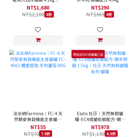
拿大 Loveabowl 天然無穀
REGAL 天然犬糧 狗飼料
NT$1,680
NT$290
糧 4.1公斤 成貓 無穀貓飼
NT$2,100
NT$365
8折
8折
料
買就送300克貓糧乙包
法米納Farmina｜FC-4 天
Elato 杜莎｜天然無榖貓
然藜麥無穀機能主食貓罐
糧-EC4成貓低敏配方-嫩羊
FC-4061 體重管理 羊肉蘆
野鹿 1.5kg｜杜莎 天然無
NT$55
NT$978
筍 80G
榖貓糧系列 貓糧
NT$70
NT$1,150
7.9折
8.5折