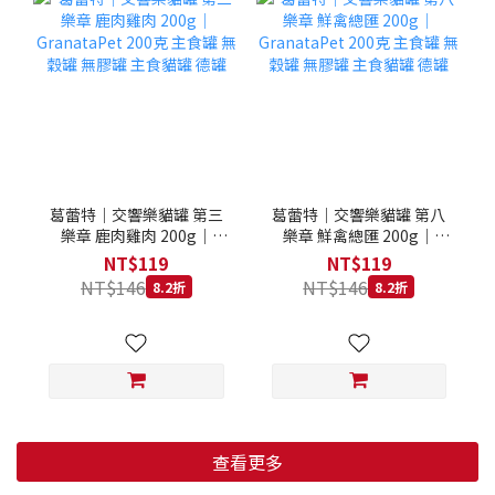
葛蕾特｜交響樂貓罐 第三
葛蕾特｜交響樂貓罐 第八
樂章 鹿肉雞肉 200g｜
樂章 鮮禽總匯 200g｜
GranataPet 200克 主食罐
GranataPet 200克 主食罐
NT$119
NT$119
無穀罐 無膠罐 主食貓罐 德
無穀罐 無膠罐 主食貓罐 德
NT$146
NT$146
8.2折
8.2折
罐
罐
查看更多