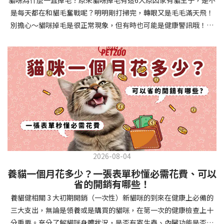
確認環境與生活作息：最近是否搬家、換貓砂、新成員加入？ 天氣
避免幼犬注意力分散。使用清晰一致的口令和手勢，成功時立即給
是每天都在和貓毛奮戰呢？明明剛打掃完，轉眼又是毛毛滿天飛！
是否有變化？ 飼主是否長時間外出？📌 貓咪拉肚子判斷步驟4：觀
予獎勵和讚美。記住，重複是學習的關鍵，每天多次短時間練習效
別擔心～貓咪掉毛是很正常現象，但有時也可能是健康警訊哦！以
察貓咪的精神與食慾：貓咪精神好嗎？、食慾是否正常？，可先觀
果最佳。調整日常行為除了基本指令，幼犬還需學習生活禮儀。如
下是常見的六大掉毛原因和實用改善妙招，讓毛孩健康、家裡乾淨
察 1~2 天，調整飲食、補充水分。如果貓咪 不吃不喝、 嗜睡、體重
廁訓練是優先項目—建立固定的如廁時間和地點，當幼犬正確如廁
兩全其美！貓咪掉毛原因1. 皮膚問題貓咪皮膚問題是造成掉毛的常
下降，表示身體狀況不佳，應儘快就醫！📌 貓咪拉肚子判斷步驟5：
時立即獎勵。另外要處理的常見問題包括咬人、啃咬家具和亂叫。
見兇手！皮膚發炎、感染或是長期搔癢，都會讓貓咪的毛髮失去健
檢查是否需要帶去看獸醫 如果拉肚子 1~2 次但精神好、食慾正常，
每當出現不當行為，給予適當替代品（如咬玩具代替咬手），並在
康光澤並大量脫落。常見的皮膚問題包括皮膚黴菌、細菌感染、疥
可以先觀察，如果腹瀉超過 48 小時或水狀腹瀉 + 嗜睡、食慾下降、
幼犬選擇正確行為時獎勵，這比責罵更有效。社交化訓練 兩個月大
癬蟲等寄生蟲，甚至是皮膚過度乾燥。如果發現貓咪皮膚有紅腫、
嘔吐 應立即就醫。 透過這 5 個步驟，你可以快速判斷貓咪拉肚子的
的幼犬正處於社會化黃金期，這階段的經驗將深刻影響未來性格。
結痂、脫屑或異常氣味，同時伴隨掉毛，建議盡快帶牠看獸醫哦！
原因與嚴重程度，確保毛孩的腸胃健康！如果不確定情況，還是建
安排幼犬接觸不同人類（包括兒童、戴眼鏡的人、使用拐杖的人
貓咪掉毛原因2. 過敏誰說只有人類會過敏？貓咪也會！貓咪可能對
議讓獸醫檢查，才能安心哦！🐾💖4種高風險群貓咪拉肚子要小心高
等）、各種動物、交通工具和環境聲音。起初保持在安全、受控的
環境中的塵蟎、花粉、清潔劑，甚至是食物中的某些成分產生過敏
風險貓咪包含：幼貓、老貓、懷孕貓、有慢性疾病貓，這些貓咪在
情境中，逐漸增加複雜度。每次正面社交體驗後給予獎勵，建立幼
反應。過敏症狀不只是打噴嚏、流眼淚，還會引起皮膚搔癢和掉毛
身體狀況出現警訊時要特別注意，如拉肚子次數超過2次以上，就建
犬對新事物的積極態度。進階技巧強化 基礎訓練穩固後，可以進入
問題。特別是食物過敏，更是常被忽略的掉毛元兇！如果貓咪經常
議直接尋求獸醫協助。2要訣判斷貓咪拉肚子要不要看醫生 高風險貓
更複雜的技巧訓練。這包括遠距離控制、不同干擾下的指令遵從、
2026-08-04
抓癢或舔舐特定部位，同時伴隨掉毛，很可能是過敏在作怪呢！貓
咪拉肚子次數超過2次以上，就建議直接尋求獸醫協助。正常且健康
多步驟動作等。使用延遲獎勵技巧，讓幼犬學會即使沒有立即獎勵
養貓一個月花多少？一張表單秒懂必需花費、可以
咪掉毛原因3. 營養不足貓咪的毛髮健康與營養息息相關！當貓咪飲
的貓咪，如拉肚子超過2-3天，建議直接尋求獸醫師協助。並記得提
也能保持良好行為。引入不同環境中的訓練，如公園、寵物店等，
省的開銷有哪些！
食中缺乏必要的蛋白質、脂肪酸（尤其是Omega-3和Omega-
供觀察紀錄給予獸醫師進行專業判斷。貓咪拉肚子但精神很好？如
幫助幼犬在各種情境下都能聽從指令。維持良好習慣 成功的訓練不
養貓健相關 3 大初期開銷（一次性）新貓咪的到來在健康上必備的
6）、維生素或礦物質時，毛髮就會變得乾燥、脆弱，容易斷裂脫
果飼主有發現貓咪拉肚子的情形，但貓咪的精神很好。有可能與飲
是一次性的，而是需要持續維護。即使幼犬已經掌握所有技能，也
三大支出，無論是領養或是購買的貓咪，在第一次的健康檢查上十
落。長期餵食低品質或不均衡的貓糧，可能使貓咪營養不良，進而
食方便相關，回想是否進食新的食物，或是正進行飼料更換的過
要定期複習，防止行為退化。將訓練融入日常生活，如出門前的
分重要。充分了解貓咪身體狀況，是否有寄生蟲、內臟功能是否健