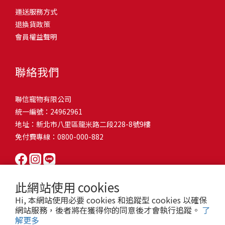
問題，才能避免小問題變大病！貓掉毛嚴重怎麼辦？4重點從日常生
有很大的關聯！冬天太冷，腸胃蠕動變慢，容易消化不良；夏天太
和獨立能力。 幼犬訓練常見問題Q1: 幾個月大的幼犬最適合開始訓
運送服務方式
的紙箱。建議一開始可以購買單價較低的入門款，觀察一下貓咪的
活中輕鬆改善看到滿屋子的貓毛是不是很抓狂？別擔心！其實只要
熱，水分流失快，腸道可能變得敏感，導致糞便變軟或拉稀。如果
練？A: 訓練可從幼犬到家首日開始（約8-10週大）。3-16週是社會
退換貨政策
使用狀況，再考慮購買「豪宅」！ 項目費用用品貓碗$300貓窩
透過一些簡單的日常照護方式，就能有效減少貓咪掉毛情況。從梳
換季時沒有適當調整環境，貓咪的腸胃就可能跟著「鬧脾氣」。冬
化黃金期，每次訓練控制在5-10分鐘內。Q2: 幼犬如廁訓練需要多久
會員權益聲明
$500貓跳台$1,500貓砂盆$500貓抓板$300外出籠$1,000一次性養貓
毛、洗澡到增加互動和營養調整，這些小撇步不僅能幫助貓咪維持
天注意保暖，提供暖墊、厚毯，避免冷風直吹。夏天補充水分，可
才能成功？A: 通常需要4-6個月，小型犬可能較慢。關鍵是固定時間
用品相關花費1：貓碗貓咪進食的物品，挑選上可偏向貓碗+有碗架
健康的皮毛，也能讓家裡的貓毛困擾大大減少！跟著以下重點一起
以加點湯罐、鮮食湯水，讓貓咪願意多喝水。避免冷熱交替太快，
帶出門，並立即獎勵正確行為。Q3: 幼犬亂咬家具怎麼辦？A: 提供專
的，可減少貓咪進食時的負擔。一次性養貓用品相關花費2：貓窩貓
行動吧！ 預防貓掉毛方法1：勤勞梳毛養貓必備神器就是各種梳子
像是開冷氣又突然關掉，容易讓貓咪腸胃受影響。重點提醒：換季
聯絡我們
屬啃咬玩具作替代品，發現不當啃咬時堅定說「不」，並引導至適
咪是非常需要安全感的動物，可以準備一個專屬他的「寶座」，當
啦！勤勞梳毛是最直接有效的掉毛控制方法。定期梳理可以幫貓咪
時，記得關心貓咪的腸胃狀況，適當調整環境，幫助毛孩適應！ 貓
合的玩具。確保足夠運動減少無聊行為。Q4: 如何阻止幼犬在家中亂
貓咪感到緊張或焦慮時可進到他的安全區域。一次性養貓用品相關
清除鬆動的死毛，減少牠們自行舔毛時吞入的毛球量，更能預防毛
咪拉肚子原因4. 寄生蟲或疾病感染貓咪如果持續拉肚子，甚至糞便
尿尿？A: 建立固定如廁時間表，成功時立即獎勵。限制活動範圍並
聯信寵物有限公司
花費3：貓跳台貓咪雖然不需要外出進行放電，但在家中還是需要擺
髮打結和皮膚問題。建議週期：短毛貓每週梳1-2次，長毛貓則建議
有血絲、異味特別重，那就要小心可能是 寄生蟲感染（如蛔蟲、鈎
密切監督。意外發生時不責罵，使用專用除臭劑徹底清理。Q5: 幼犬
統一編號：24962961
放高度適合的貓跳台提供貓咪玩耍，貓跳台與貓窩相同，能給予貓
2-3天梳一次。挑選合適的梳具也很重要，可以準備橡膠刷、鬃毛刷
蟲、球蟲）或腸胃炎、腸道疾病。這類情況會影響營養吸收，長期
一直吠叫怎麼辦？A: 找出原因（尋求注意力、警戒、焦慮）。訓練
地址：新北市八里區龍米路二段228-8號9樓
咪對於環境的安全感。一次性養貓用品相關花費4：貓砂盆貓咪排泄
或專用脫毛梳，依照毛質選擇。記得將梳毛變成愉快的日常儀式，
下來甚至可能造成貓咪消瘦、免疫力下降。定期驅蟲（幼貓建議每
「安靜」指令，停止吠叫時獎勵。避免對吠叫作出反應，確保充分
免付費專線：0800-000-882
用品，可選擇合適貓咪體型大小，不宜過小。一次性養貓用品相關
不僅能增加你們的互動時間，也讓貓咪享受被梳理的舒適感！預防
月一次，成貓每 3~6 個月一次）。觀察貓咪精神狀態，如果還伴隨
運動減少過度精力。Q6: 幼犬訓練中可以使用懲罰嗎？A: 不建議。正
花費5：貓抓板貓咪會有磨爪的習慣，為了我們的沙發或是地毯著
貓掉毛方法2：定期洗澡「貓咪會自己清潔，不需要洗澡」這個想法
嘔吐、食慾下降，務必儘早就醫。重點提醒：如果貓咪拉肚子超過 2
向獎勵比懲罰更有效且健康。懲罰可能導致恐懼或攻擊行為，破壞
想，需要準備一個能夠讓牠們放肆磨爪的貓抓板。一次性養貓用品
其實不完全正確哦！適當的洗澡能幫助貓咪清除死毛和皮屑，減少
天，或糞便異常，應立即帶去獸醫院檢查！ 貓咪拉肚子原因5. 情緒
信任關係。專注獎勵好行為，重新引導不良行為。Q7: 幼犬害怕其他
相關花費6：外出籠雖然貓咪平常不會外出，但當有美容或醫療需求
過敏原，特別是對長毛貓或油性皮膚的貓咪更有幫助。但注意，洗
壓力影響腸胃壓力不只影響人類，也會影響貓咪的腸胃！過度緊
狗狗怎麼辦？A: 循序漸進社交化，從友善成犬開始。不強迫互動，
此網站使用 cookies
時，外出籠就非常重要，平常也可以適度讓貓咪適應外出籠，避免
澡頻率不宜過高，一般室內貓咪1-3個月洗一次就足夠，過度洗澡反
張、焦慮、驚嚇（如煙火聲、大聲喧嘩），都可能讓貓咪拉肚子。
正面經驗後給予獎勵。考慮參加專業幼犬社交課程。Q8: 幼犬分離焦
Hi, 本網站使用必要 cookies 和追蹤型 cookies 以確保
緊急情況時，貓咪過度抗拒。總結來說貓咪在健康及用品的一次性
而會造成皮膚乾燥。選擇專為貓咪設計的溫和洗毛精，洗後一定要
尤其是個性敏感的貓咪，對變化的適應力比較低，壓力一大，腸胃
慮要如何處理？A: 練習短暫分離，逐漸延長。離開和返家時保持低
網站服務，後者將在獲得你的同意後才會執行追蹤。
了
費用大約落在 $ 7900~ $ 11600不等。雖說金額看起來不少，但以上
完全吹乾，避免濕毛造成皮膚問題。如果貓咪特別害怕洗澡，可以
就先「罷工」。減少壓力來源，盡量讓貓咪的作息固定。給貓咪陪
解更多
調。提供能分散注意力的玩具，建立可預測的離家儀式。每隻幼犬