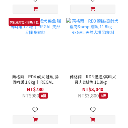
買就送姆吉犬慕斯２包
芮格爾｜RD4 成犬 鮭魚 腸
芮格爾｜RD3 體控/高齡犬
胃呵護 1.8kg｜ REGAL 天
雞肉&鯡魚 11.8kg｜
然犬糧 狗飼料
REGAL 天然犬糧 狗飼料
NT$780
NT$3,040
NT$980
NT$3,800
8折
8折