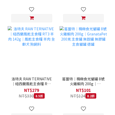
洛特夫 RAW TERNATIVE
葛蕾特｜精緻食光貓罐 8號
｜紐西蘭風乾主食糧 RT3
火雞蝦肉 200g｜
羊肉 142g｜風乾主食糧 羊
GranataPet 200克 主食罐
NT$279
NT$101
肉 全齡犬 狗飼料
無穀罐 無膠罐 主食貓罐 德
NT$330
NT$124
8.5折
8.2折
罐