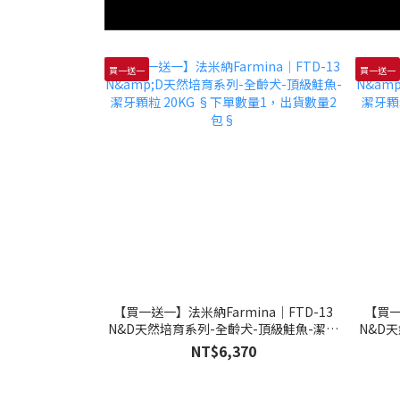
買一送一
買一送一
【買一送一】法米納Farmina｜FTD-13
【買一
N&D天然培育系列-全齡犬-頂級鮭魚-潔牙
N&D
顆粒 20KG §下單數量1，出貨數量2包§
顆粒 
NT$6,370