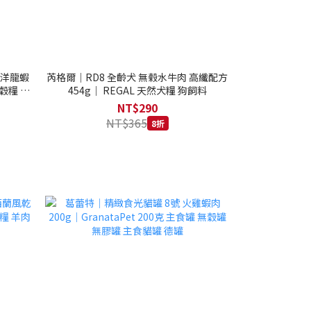
西洋龍蝦
芮格爾｜RD8 全齡犬 無榖水牛肉 高纖配方
穀糧 4.1
454g｜ REGAL 天然犬糧 狗飼料
NT$290
NT$365
8折