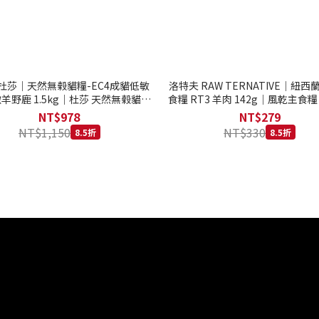
to 杜莎｜天然無榖貓糧-EC4成貓低敏
洛特夫 RAW TERNATIVE｜紐
羊野鹿 1.5kg｜杜莎 天然無榖貓糧
食糧 RT3 羊肉 142g｜風乾主食糧
系列 貓糧
齡犬 狗飼料
NT$978
NT$279
NT$1,150
NT$330
8.5折
8.5折