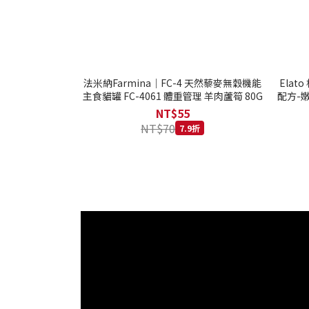
法米納Farmina｜FC-4 天然藜麥無穀機能
Ela
主食貓罐 FC-4061 體重管理 羊肉蘆筍 80G
配方-嫩
NT$55
NT$70
7.9折