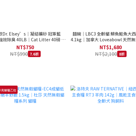
Dr. Elsey’s｜凝結礦砂 冠軍藍
囍碗｜LBC3 全齡貓 鯡魚鮭魚大
強效除臭 40LB｜Cat Litter 40磅 貓
4.1kg｜加拿大 Loveabowl 天然無
砂 凝結礦砂 美國 艾爾博士
公斤 成貓 無穀貓飼料
NT$750
NT$1,680
NT$990
NT$2,100
7.6折
8折
0克貓糧乙包