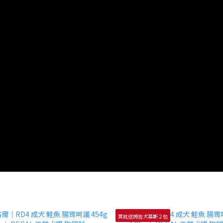
買就送姆吉犬慕斯２包