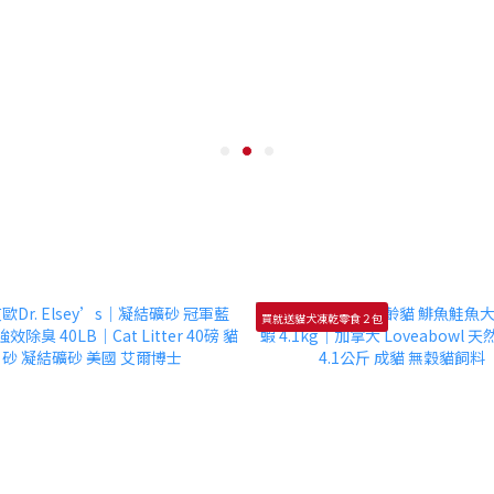
買就送貓犬凍乾零食２包