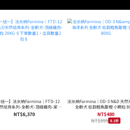
送一】法米納Farmina｜FTD-12
法米納Farmina｜OD-3 N&D 天
天然培育系列-全齡犬-頂級雞肉-潔牙
全齡犬 低穀鱈魚甜橙 小顆粒 80
20KG §下單數量1，出貨數量2包§
NT$6,370
NT$480
NT$595
8.1折