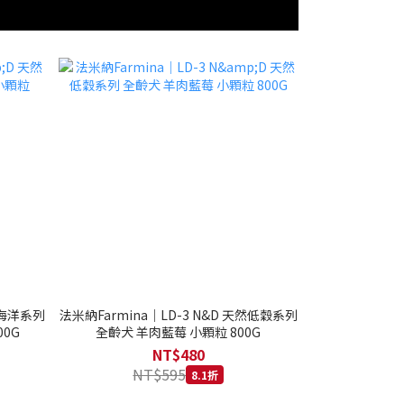
然海洋系列
法米納Farmina｜LD-3 N&D 天然低穀系列
0G
全齡犬 羊肉藍莓 小顆粒 800G
NT$480
NT$595
8.1折