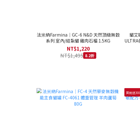
法米納Farmina｜GC-6 N&D 天然頂級無穀
貓艾歐
系列 室內/結紮貓 雞肉石榴 1.5KG
ULTRA
NT$1,220
NT$1,495
8.2折
買就送30