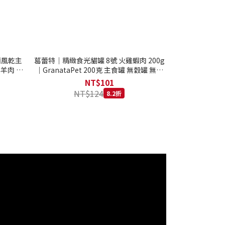
西蘭風乾主
葛蕾特｜精緻食光貓罐 8號 火雞蝦肉 200g
 羊肉 全
｜GranataPet 200克 主食罐 無穀罐 無膠
罐 主食貓罐 德罐
NT$101
NT$124
8.2折