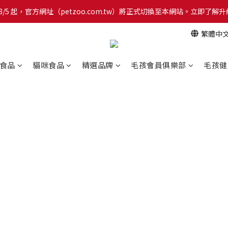
網！8/5 起，官方網址（petzoo.com.tw）將正式切換至本網站。立即
網！8/5 起，官方網址（petzoo.com.tw）將正式切換至本網站。立即
繁體中
【新朋友見面禮】現在註冊即領 $100 購物金！全館滿 $1,500 享免運優惠 
網！8/5 起，官方網址（petzoo.com.tw）將正式切換至本網站。立即
食品
貓咪食品
精選品牌
毛孩會員俱樂部
毛孩健