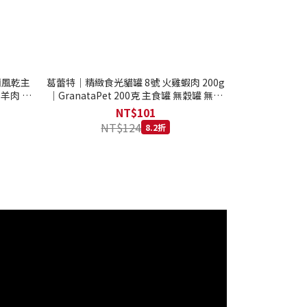
西蘭風乾主
葛蕾特｜精緻食光貓罐 8號 火雞蝦肉 200g
 羊肉 全
｜GranataPet 200克 主食罐 無穀罐 無膠
罐 主食貓罐 德罐
NT$101
NT$124
8.2折