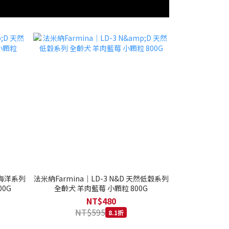
然海洋系列
法米納Farmina｜LD-3 N&D 天然低穀系列
0G
全齡犬 羊肉藍莓 小顆粒 800G
NT$480
NT$595
8.1折