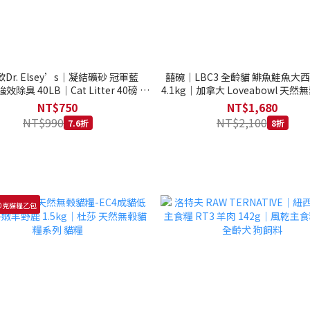
Dr. Elsey’s｜凝結礦砂 冠軍藍
囍碗｜LBC3 全齡貓 鯡魚鮭魚大
強效除臭 40LB｜Cat Litter 40磅 貓
4.1kg｜加拿大 Loveabowl 天然無
砂 凝結礦砂 美國 艾爾博士
公斤 成貓 無穀貓飼料
NT$750
NT$1,680
NT$990
NT$2,100
7.6折
8折
0克貓糧乙包