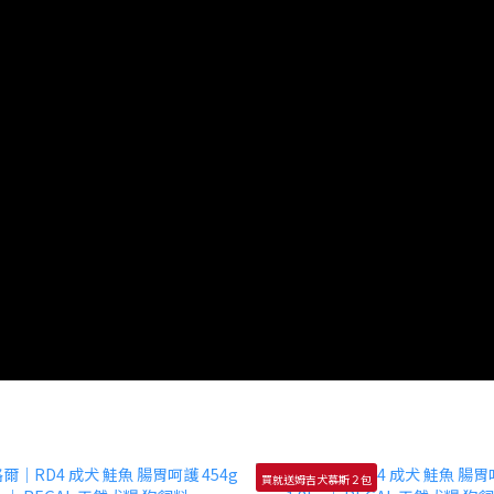
買就送姆吉犬慕斯２包