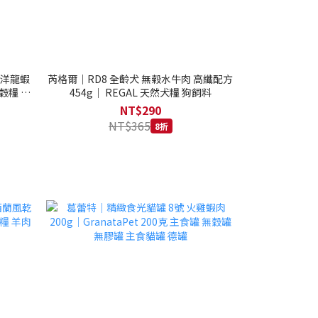
西洋龍蝦
芮格爾｜RD8 全齡犬 無榖水牛肉 高纖配方
穀糧 4.1
454g｜ REGAL 天然犬糧 狗飼料
NT$290
NT$365
8折