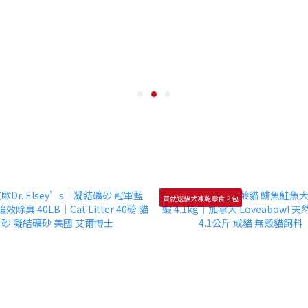
買就送貓犬凍乾零食２包