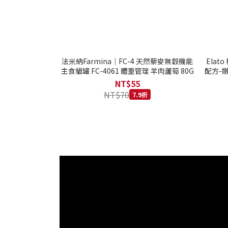
法米納Farmina｜FC-4 天然藜麥無穀機能
Ela
主食貓罐 FC-4061 體重管理 羊肉蘆筍 80G
配方-嫩
NT$55
NT$70
7.9折