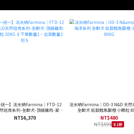
送一】法米納Farmina｜FTD-12
法米納Farmina｜OD-3 N&D 天
天然培育系列-全齡犬-頂級雞肉-潔牙
全齡犬 低穀鱈魚甜橙 小顆粒 80
20KG §下單數量1，出貨數量2包§
NT$6,370
NT$480
NT$595
8.1折