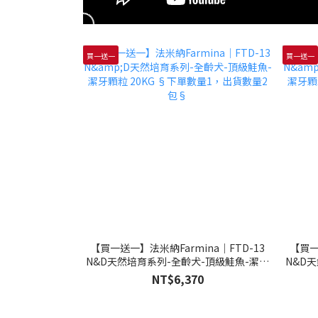
買一送一
買一送一
【買一送一】法米納Farmina｜FTD-13
【買一
N&D天然培育系列-全齡犬-頂級鮭魚-潔牙
N&D
顆粒 20KG §下單數量1，出貨數量2包§
顆粒 
NT$6,370