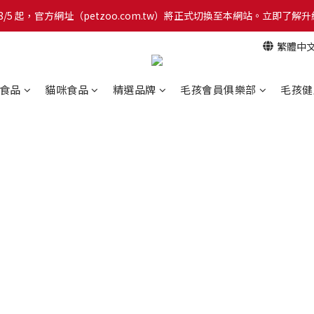
網！8/5 起，官方網址（petzoo.com.tw）將正式切換至本網站。立即
網！8/5 起，官方網址（petzoo.com.tw）將正式切換至本網站。立即
繁體中
【新朋友見面禮】現在註冊即領 $100 購物金！全館滿 $1,500 享免運優惠 
網！8/5 起，官方網址（petzoo.com.tw）將正式切換至本網站。立即
食品
貓咪食品
精選品牌
毛孩會員俱樂部
毛孩健