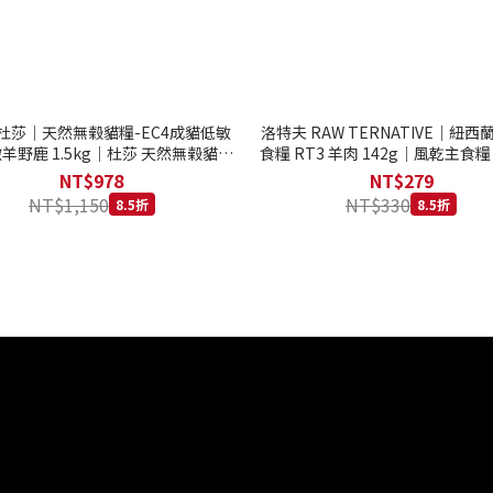
to 杜莎｜天然無榖貓糧-EC4成貓低敏
洛特夫 RAW TERNATIVE｜紐
羊野鹿 1.5kg｜杜莎 天然無榖貓糧
食糧 RT3 羊肉 142g｜風乾主食糧
系列 貓糧
齡犬 狗飼料
NT$978
NT$279
NT$1,150
NT$330
8.5折
8.5折