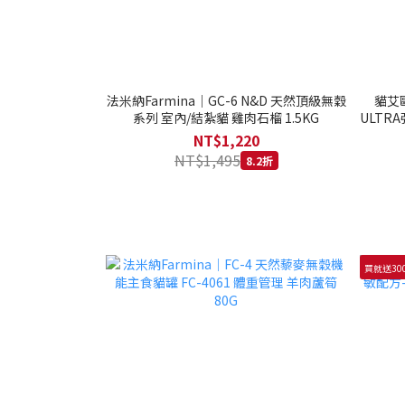
法米納Farmina｜GC-6 N&D 天然頂級無穀
貓艾歐
系列 室內/結紮貓 雞肉石榴 1.5KG
ULTRA
NT$1,220
NT$1,495
8.2折
買就送30