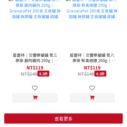
葛蕾特｜交響樂貓罐 第三
葛蕾特｜交響樂貓罐 第八
樂章 鹿肉雞肉 200g｜
樂章 鮮禽總匯 200g｜
GranataPet 200克 主食罐
GranataPet 200克 主食罐
NT$119
NT$119
無穀罐 無膠罐 主食貓罐 德
無穀罐 無膠罐 主食貓罐 德
NT$146
NT$146
8.2折
8.2折
罐
罐
查看更多