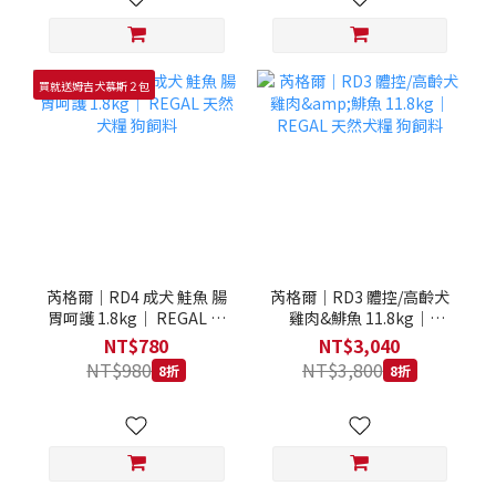
買就送姆吉犬慕斯２包
芮格爾｜RD4 成犬 鮭魚 腸
芮格爾｜RD3 體控/高齡犬
胃呵護 1.8kg｜ REGAL 天
雞肉&鯡魚 11.8kg｜
然犬糧 狗飼料
REGAL 天然犬糧 狗飼料
NT$780
NT$3,040
NT$980
NT$3,800
8折
8折