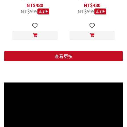
低穀鱈魚甜橙 小顆粒 800G
羊肉藍莓 小顆粒 800G
NT$480
NT$480
NT$595
NT$595
8.1折
8.1折
查看更多