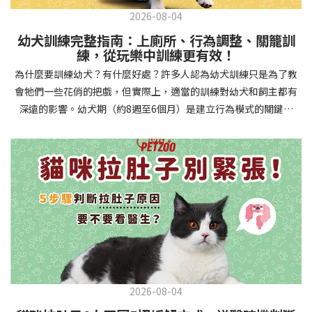
2026-08-04
幼犬訓練完整指南：上廁所、行為調整、關籠訓
練，從玩樂中訓練更有效！
為什麼要訓練幼犬？有什麼好處？許多人認為幼犬訓練只是為了教
會牠們一些花俏的把戲，但實際上，適當的訓練對幼犬和飼主都有
深遠的影響。幼犬期（約8週至6個月）是建立行為模式的關鍵時
期，這階段的訓練能奠定終身良好習慣的基礎，預防未來可能出現
的行為問題，並建立人犬間的健康關係。 建立安全健康的生活環境
透過基礎訓練，幼犬能學會家居規則，避免危險行為和破壞家具。
像是「不」和「放下」等指令可以阻止幼犬咬電線或誤食有害物
質，有效降低居家意外風險。規律的如廁訓練則能養成良好衛生習
慣，讓家中環境保持乾淨舒適。增強溝通與信任關係訓練過程就像
建立一種共同語言，幫助你和幼犬更好地理解彼此。當幼犬學會回
應你的指令，不只增加了互動機會，也建立了主人作為領導者的地
位。正向獎勵式訓練更能培養幼犬對你的信任感，強化情感連結，
創造更和諧的相處模式。培養社交技能與適應能力及早接觸各種環
2026-08-04
境和刺激，能幫助幼犬成長為自信穩定的成犬。適當的社會化訓練