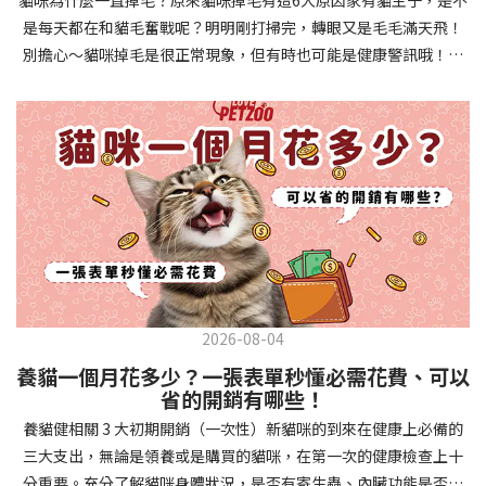
確認環境與生活作息：最近是否搬家、換貓砂、新成員加入？ 天氣
避免幼犬注意力分散。使用清晰一致的口令和手勢，成功時立即給
是每天都在和貓毛奮戰呢？明明剛打掃完，轉眼又是毛毛滿天飛！
是否有變化？ 飼主是否長時間外出？📌 貓咪拉肚子判斷步驟4：觀
予獎勵和讚美。記住，重複是學習的關鍵，每天多次短時間練習效
別擔心～貓咪掉毛是很正常現象，但有時也可能是健康警訊哦！以
察貓咪的精神與食慾：貓咪精神好嗎？、食慾是否正常？，可先觀
果最佳。調整日常行為除了基本指令，幼犬還需學習生活禮儀。如
下是常見的六大掉毛原因和實用改善妙招，讓毛孩健康、家裡乾淨
察 1~2 天，調整飲食、補充水分。如果貓咪 不吃不喝、 嗜睡、體重
廁訓練是優先項目—建立固定的如廁時間和地點，當幼犬正確如廁
兩全其美！貓咪掉毛原因1. 皮膚問題貓咪皮膚問題是造成掉毛的常
下降，表示身體狀況不佳，應儘快就醫！📌 貓咪拉肚子判斷步驟5：
時立即獎勵。另外要處理的常見問題包括咬人、啃咬家具和亂叫。
見兇手！皮膚發炎、感染或是長期搔癢，都會讓貓咪的毛髮失去健
檢查是否需要帶去看獸醫 如果拉肚子 1~2 次但精神好、食慾正常，
每當出現不當行為，給予適當替代品（如咬玩具代替咬手），並在
康光澤並大量脫落。常見的皮膚問題包括皮膚黴菌、細菌感染、疥
可以先觀察，如果腹瀉超過 48 小時或水狀腹瀉 + 嗜睡、食慾下降、
幼犬選擇正確行為時獎勵，這比責罵更有效。社交化訓練 兩個月大
癬蟲等寄生蟲，甚至是皮膚過度乾燥。如果發現貓咪皮膚有紅腫、
嘔吐 應立即就醫。 透過這 5 個步驟，你可以快速判斷貓咪拉肚子的
的幼犬正處於社會化黃金期，這階段的經驗將深刻影響未來性格。
結痂、脫屑或異常氣味，同時伴隨掉毛，建議盡快帶牠看獸醫哦！
原因與嚴重程度，確保毛孩的腸胃健康！如果不確定情況，還是建
安排幼犬接觸不同人類（包括兒童、戴眼鏡的人、使用拐杖的人
貓咪掉毛原因2. 過敏誰說只有人類會過敏？貓咪也會！貓咪可能對
議讓獸醫檢查，才能安心哦！🐾💖4種高風險群貓咪拉肚子要小心高
等）、各種動物、交通工具和環境聲音。起初保持在安全、受控的
環境中的塵蟎、花粉、清潔劑，甚至是食物中的某些成分產生過敏
風險貓咪包含：幼貓、老貓、懷孕貓、有慢性疾病貓，這些貓咪在
情境中，逐漸增加複雜度。每次正面社交體驗後給予獎勵，建立幼
反應。過敏症狀不只是打噴嚏、流眼淚，還會引起皮膚搔癢和掉毛
身體狀況出現警訊時要特別注意，如拉肚子次數超過2次以上，就建
犬對新事物的積極態度。進階技巧強化 基礎訓練穩固後，可以進入
問題。特別是食物過敏，更是常被忽略的掉毛元兇！如果貓咪經常
議直接尋求獸醫協助。2要訣判斷貓咪拉肚子要不要看醫生 高風險貓
更複雜的技巧訓練。這包括遠距離控制、不同干擾下的指令遵從、
2026-08-04
抓癢或舔舐特定部位，同時伴隨掉毛，很可能是過敏在作怪呢！貓
咪拉肚子次數超過2次以上，就建議直接尋求獸醫協助。正常且健康
多步驟動作等。使用延遲獎勵技巧，讓幼犬學會即使沒有立即獎勵
養貓一個月花多少？一張表單秒懂必需花費、可以
咪掉毛原因3. 營養不足貓咪的毛髮健康與營養息息相關！當貓咪飲
的貓咪，如拉肚子超過2-3天，建議直接尋求獸醫師協助。並記得提
也能保持良好行為。引入不同環境中的訓練，如公園、寵物店等，
省的開銷有哪些！
食中缺乏必要的蛋白質、脂肪酸（尤其是Omega-3和Omega-
供觀察紀錄給予獸醫師進行專業判斷。貓咪拉肚子但精神很好？如
幫助幼犬在各種情境下都能聽從指令。維持良好習慣 成功的訓練不
養貓健相關 3 大初期開銷（一次性）新貓咪的到來在健康上必備的
6）、維生素或礦物質時，毛髮就會變得乾燥、脆弱，容易斷裂脫
果飼主有發現貓咪拉肚子的情形，但貓咪的精神很好。有可能與飲
是一次性的，而是需要持續維護。即使幼犬已經掌握所有技能，也
三大支出，無論是領養或是購買的貓咪，在第一次的健康檢查上十
落。長期餵食低品質或不均衡的貓糧，可能使貓咪營養不良，進而
食方便相關，回想是否進食新的食物，或是正進行飼料更換的過
要定期複習，防止行為退化。將訓練融入日常生活，如出門前的
分重要。充分了解貓咪身體狀況，是否有寄生蟲、內臟功能是否健