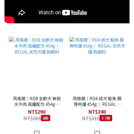
芮格爾｜RD8 全齡犬 無榖
芮格爾｜RD4 成犬 鮭魚 腸
水牛肉 高纖配方 454g｜
胃呵護 454g｜ REGAL 天
REGAL 天然犬糧 狗飼料
然犬糧 狗飼料
NT$290
NT$240
NT$365
NT$310
8折
7.7折