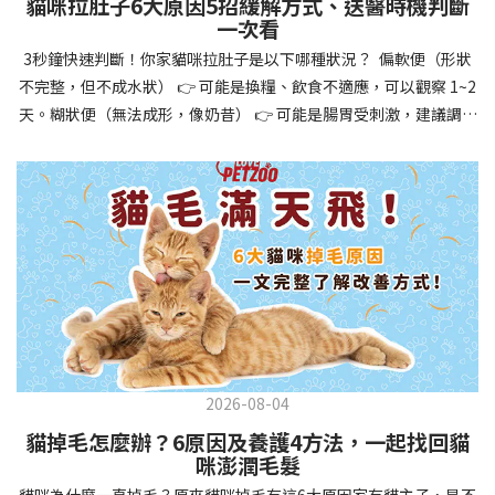
貓咪拉肚子6大原因5招緩解方式、送醫時機判斷
讓牠們學會如何與其他狗狗、動物和人類和平相處，減少恐懼或攻
一次看
擊行為。這種適應能力使幼犬未來能從容面對獸醫檢查、美容
3秒鐘快速判斷！你家貓咪拉肚子是以下哪種狀況？ 偏軟便（形狀
salon、寄宿或旅行等各種情境，大大提升生活品質。 訓練幼犬不只
不完整，但不成水狀） 👉 可能是換糧、飲食不適應，可以觀察 1~2
是教會指令，更是塑造性格和習慣的過程！ 透過耐心且一致的訓
天。糊狀便（無法成形，像奶昔） 👉 可能是腸胃受刺激，建議調整
練，你不僅能擁有一隻聽話的好狗狗，更能建立起相互尊重的終身
飲食、補充益生菌。水狀便（完全液體） 👉 可能是腸胃炎或感染，
伙伴關係。記住，現在投入的每一分鐘訓練，都將在未來十幾年的
若超過 24 小時沒改善，建議就醫。血便（帶血絲或黑色糞便） 👉
相處中獲得回報狗狗訓練指南，六步驟培養幼犬開始幼犬訓練時，
可能是嚴重腸胃問題，應立即帶去獸醫院！想知道貓咪拉肚子的真
系統性的方法能帶來最佳效果。從信任建立到習慣養成，每個階段
正原因，只要透過 5 個簡單步驟，就能判斷問題嚴重性，決定是否
都至關重要，缺一不可。良好的訓練應循序漸進，把握幼犬成長敏
需要就醫！接下來我們一起來看看該怎麼做吧！🐾 貓咪拉肚子怎麼
感期，以積極正向的方式引導。遵循這六個步驟，即使是第一次養
辦？5步驟判斷貓咪拉肚子是否需要馬上看醫生貓咪拉肚子的因素與
狗的新手，也能輕鬆將調皮的小狗訓練成聽話的好夥伴！建立信任
許多原因有關，更換食物、誤食異物或不乾淨的東西、寄生蟲、其
基礎 幼犬訓練的第一步不是教指令，而是建立信任。剛到新家的幼
他疾病。 5 步驟判斷貓咪拉肚子原因，要不要看醫生？當貓咪拉肚
犬可能感到緊張不安，給予適當空間適應環境很重要。用溫柔的聲
子時，不用慌張！透過以下 5 個步驟，就能快速判斷原因，並決定
音交談，提供安全舒適的窩，維持規律的餵食和如廁時間，讓幼犬
是否需要帶去獸醫院。📌 貓咪拉肚子判斷步驟1：觀察糞便的狀態：
感到安心。輕輕撫摸、溫柔擁抱，每天安排固定玩耍時間，這些都
2026-08-04
糞便質地是關鍵！不同形態代表不同的腸胃狀況📌 貓咪拉肚子判斷
能幫助建立初步的依附關係。教導基礎指令 當幼犬適應新環境並信
貓掉毛怎麼辦？6原因及養護4方法，一起找回貓
步驟2：回想最近的飲食變化：有沒有突然換飼料或罐頭？ 有沒有吃
任你後，可開始教導基本指令。從簡單的「坐下」開始，再逐步學
咪澎潤毛髮
到新零食或人類食物？ 是否誤食異物？📌 貓咪拉肚子判斷步驟3：
習「趴下」、「等待」和「過來」。每次訓練保持在5-10分鐘內，
貓咪為什麼一直掉毛？原來貓咪掉毛有這6大原因家有貓主子，是不