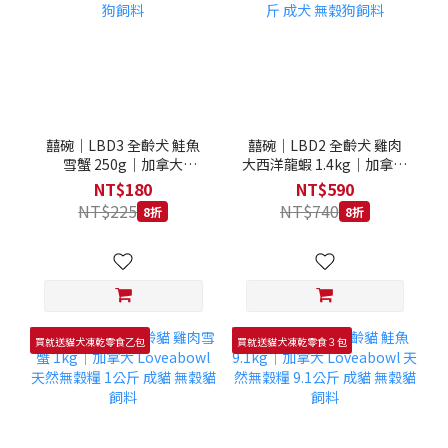
囍碗｜LBD3 全齡犬 鮭魚
囍碗｜LBD2 全齡犬 雞肉
雪蟹 250g｜加拿大
大西洋龍蝦 1.4kg｜加拿大
Loveabowl 天然無穀糧
Loveabowl 天然無穀糧
NT$180
NT$590
250克 成犬 無穀狗飼料
1.4公斤 成犬 無穀狗飼料
NT$225
NT$740
8折
8折
買就送貓犬凍乾零食乙包
買就送貓犬凍乾零食３包