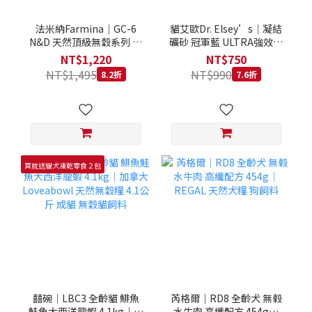
法米納Farmina｜GC-6
貓艾歐Dr. Elsey’s｜凝結
N&D 天然頂級無穀系列 室
礦砂 冠軍藍 ULTRA強效除
內/結紮貓 雞肉石榴 1.5KG
臭 40LB｜Cat Litter 40磅
NT$1,220
NT$750
貓砂 凝結礦砂 美國 艾爾博
NT$1,495
NT$990
8.2折
7.6折
士
買就送貓犬凍乾零食２包
囍碗｜LBC3 全齡貓 鯡魚
芮格爾｜RD8 全齡犬 無榖
鮭魚大西洋龍蝦 4.1kg｜加
水牛肉 高纖配方 454g｜