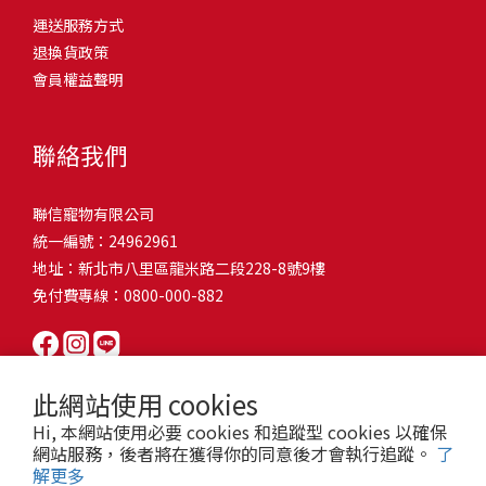
問題，才能避免小問題變大病！貓掉毛嚴重怎麼辦？4重點從日常生
有很大的關聯！冬天太冷，腸胃蠕動變慢，容易消化不良；夏天太
和獨立能力。 幼犬訓練常見問題Q1: 幾個月大的幼犬最適合開始訓
運送服務方式
的紙箱。建議一開始可以購買單價較低的入門款，觀察一下貓咪的
活中輕鬆改善看到滿屋子的貓毛是不是很抓狂？別擔心！其實只要
熱，水分流失快，腸道可能變得敏感，導致糞便變軟或拉稀。如果
練？A: 訓練可從幼犬到家首日開始（約8-10週大）。3-16週是社會
退換貨政策
使用狀況，再考慮購買「豪宅」！ 項目費用用品貓碗$300貓窩
透過一些簡單的日常照護方式，就能有效減少貓咪掉毛情況。從梳
換季時沒有適當調整環境，貓咪的腸胃就可能跟著「鬧脾氣」。冬
化黃金期，每次訓練控制在5-10分鐘內。Q2: 幼犬如廁訓練需要多久
會員權益聲明
$500貓跳台$1,500貓砂盆$500貓抓板$300外出籠$1,000一次性養貓
毛、洗澡到增加互動和營養調整，這些小撇步不僅能幫助貓咪維持
天注意保暖，提供暖墊、厚毯，避免冷風直吹。夏天補充水分，可
才能成功？A: 通常需要4-6個月，小型犬可能較慢。關鍵是固定時間
用品相關花費1：貓碗貓咪進食的物品，挑選上可偏向貓碗+有碗架
健康的皮毛，也能讓家裡的貓毛困擾大大減少！跟著以下重點一起
以加點湯罐、鮮食湯水，讓貓咪願意多喝水。避免冷熱交替太快，
帶出門，並立即獎勵正確行為。Q3: 幼犬亂咬家具怎麼辦？A: 提供專
的，可減少貓咪進食時的負擔。一次性養貓用品相關花費2：貓窩貓
行動吧！ 預防貓掉毛方法1：勤勞梳毛養貓必備神器就是各種梳子
像是開冷氣又突然關掉，容易讓貓咪腸胃受影響。重點提醒：換季
聯絡我們
屬啃咬玩具作替代品，發現不當啃咬時堅定說「不」，並引導至適
咪是非常需要安全感的動物，可以準備一個專屬他的「寶座」，當
啦！勤勞梳毛是最直接有效的掉毛控制方法。定期梳理可以幫貓咪
時，記得關心貓咪的腸胃狀況，適當調整環境，幫助毛孩適應！ 貓
合的玩具。確保足夠運動減少無聊行為。Q4: 如何阻止幼犬在家中亂
貓咪感到緊張或焦慮時可進到他的安全區域。一次性養貓用品相關
清除鬆動的死毛，減少牠們自行舔毛時吞入的毛球量，更能預防毛
咪拉肚子原因4. 寄生蟲或疾病感染貓咪如果持續拉肚子，甚至糞便
尿尿？A: 建立固定如廁時間表，成功時立即獎勵。限制活動範圍並
聯信寵物有限公司
花費3：貓跳台貓咪雖然不需要外出進行放電，但在家中還是需要擺
髮打結和皮膚問題。建議週期：短毛貓每週梳1-2次，長毛貓則建議
有血絲、異味特別重，那就要小心可能是 寄生蟲感染（如蛔蟲、鈎
密切監督。意外發生時不責罵，使用專用除臭劑徹底清理。Q5: 幼犬
統一編號：24962961
放高度適合的貓跳台提供貓咪玩耍，貓跳台與貓窩相同，能給予貓
2-3天梳一次。挑選合適的梳具也很重要，可以準備橡膠刷、鬃毛刷
蟲、球蟲）或腸胃炎、腸道疾病。這類情況會影響營養吸收，長期
一直吠叫怎麼辦？A: 找出原因（尋求注意力、警戒、焦慮）。訓練
地址：新北市八里區龍米路二段228-8號9樓
咪對於環境的安全感。一次性養貓用品相關花費4：貓砂盆貓咪排泄
或專用脫毛梳，依照毛質選擇。記得將梳毛變成愉快的日常儀式，
下來甚至可能造成貓咪消瘦、免疫力下降。定期驅蟲（幼貓建議每
「安靜」指令，停止吠叫時獎勵。避免對吠叫作出反應，確保充分
免付費專線：0800-000-882
用品，可選擇合適貓咪體型大小，不宜過小。一次性養貓用品相關
不僅能增加你們的互動時間，也讓貓咪享受被梳理的舒適感！預防
月一次，成貓每 3~6 個月一次）。觀察貓咪精神狀態，如果還伴隨
運動減少過度精力。Q6: 幼犬訓練中可以使用懲罰嗎？A: 不建議。正
花費5：貓抓板貓咪會有磨爪的習慣，為了我們的沙發或是地毯著
貓掉毛方法2：定期洗澡「貓咪會自己清潔，不需要洗澡」這個想法
嘔吐、食慾下降，務必儘早就醫。重點提醒：如果貓咪拉肚子超過 2
向獎勵比懲罰更有效且健康。懲罰可能導致恐懼或攻擊行為，破壞
想，需要準備一個能夠讓牠們放肆磨爪的貓抓板。一次性養貓用品
其實不完全正確哦！適當的洗澡能幫助貓咪清除死毛和皮屑，減少
天，或糞便異常，應立即帶去獸醫院檢查！ 貓咪拉肚子原因5. 情緒
信任關係。專注獎勵好行為，重新引導不良行為。Q7: 幼犬害怕其他
相關花費6：外出籠雖然貓咪平常不會外出，但當有美容或醫療需求
過敏原，特別是對長毛貓或油性皮膚的貓咪更有幫助。但注意，洗
壓力影響腸胃壓力不只影響人類，也會影響貓咪的腸胃！過度緊
狗狗怎麼辦？A: 循序漸進社交化，從友善成犬開始。不強迫互動，
此網站使用 cookies
時，外出籠就非常重要，平常也可以適度讓貓咪適應外出籠，避免
澡頻率不宜過高，一般室內貓咪1-3個月洗一次就足夠，過度洗澡反
張、焦慮、驚嚇（如煙火聲、大聲喧嘩），都可能讓貓咪拉肚子。
正面經驗後給予獎勵。考慮參加專業幼犬社交課程。Q8: 幼犬分離焦
Hi, 本網站使用必要 cookies 和追蹤型 cookies 以確保
緊急情況時，貓咪過度抗拒。總結來說貓咪在健康及用品的一次性
而會造成皮膚乾燥。選擇專為貓咪設計的溫和洗毛精，洗後一定要
尤其是個性敏感的貓咪，對變化的適應力比較低，壓力一大，腸胃
慮要如何處理？A: 練習短暫分離，逐漸延長。離開和返家時保持低
網站服務，後者將在獲得你的同意後才會執行追蹤。
了
費用大約落在 $ 7900~ $ 11600不等。雖說金額看起來不少，但以上
完全吹乾，避免濕毛造成皮膚問題。如果貓咪特別害怕洗澡，可以
就先「罷工」。減少壓力來源，盡量讓貓咪的作息固定。給貓咪陪
解更多
調。提供能分散注意力的玩具，建立可預測的離家儀式。每隻幼犬