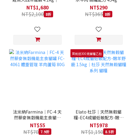
拿大 Loveabowl 天然無穀
REGAL 天然犬糧 狗飼料
NT$1,680
NT$290
糧 4.1公斤 成貓 無穀貓飼
NT$2,100
NT$365
8折
8折
料
買就送300克貓糧乙包
法米納Farmina｜FC-4 天
Elato 杜莎｜天然無榖貓
然藜麥無穀機能主食貓罐
糧-EC4成貓低敏配方-嫩羊
FC-4061 體重管理 羊肉蘆
野鹿 1.5kg｜杜莎 天然無
NT$55
NT$978
筍 80G
榖貓糧系列 貓糧
NT$70
NT$1,150
7.9折
8.5折