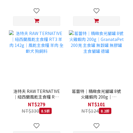
洛特夫 RAW TERNATIVE
葛蕾特｜精緻食光貓罐 8號
｜紐西蘭風乾主食糧 RT3
火雞蝦肉 200g｜
羊肉 142g｜風乾主食糧 羊
GranataPet 200克 主食罐
NT$279
NT$101
肉 全齡犬 狗飼料
無穀罐 無膠罐 主食貓罐 德
NT$330
NT$124
8.5折
8.2折
罐