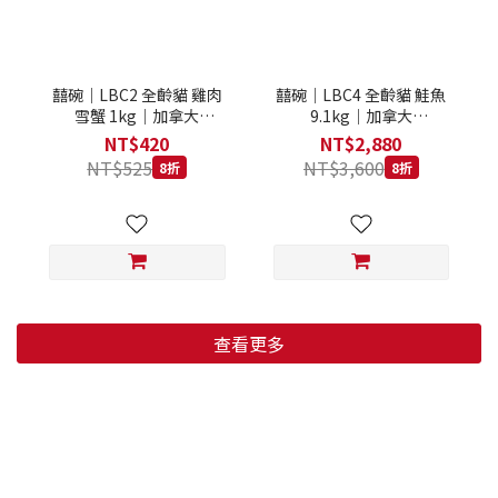
囍碗｜LBC2 全齡貓 雞肉
囍碗｜LBC4 全齡貓 鮭魚
雪蟹 1kg｜加拿大
9.1kg｜加拿大
Loveabowl 天然無穀糧 1
Loveabowl 天然無穀糧
NT$420
NT$2,880
公斤 成貓 無穀貓飼料
9.1公斤 成貓 無穀貓飼料
NT$525
NT$3,600
8折
8折
查看更多