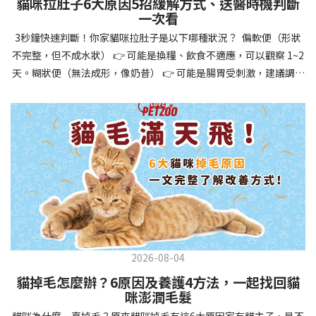
貓咪拉肚子6大原因5招緩解方式、送醫時機判斷
讓牠們學會如何與其他狗狗、動物和人類和平相處，減少恐懼或攻
一次看
擊行為。這種適應能力使幼犬未來能從容面對獸醫檢查、美容
3秒鐘快速判斷！你家貓咪拉肚子是以下哪種狀況？ 偏軟便（形狀
salon、寄宿或旅行等各種情境，大大提升生活品質。 訓練幼犬不只
不完整，但不成水狀） 👉 可能是換糧、飲食不適應，可以觀察 1~2
是教會指令，更是塑造性格和習慣的過程！ 透過耐心且一致的訓
天。糊狀便（無法成形，像奶昔） 👉 可能是腸胃受刺激，建議調整
練，你不僅能擁有一隻聽話的好狗狗，更能建立起相互尊重的終身
飲食、補充益生菌。水狀便（完全液體） 👉 可能是腸胃炎或感染，
伙伴關係。記住，現在投入的每一分鐘訓練，都將在未來十幾年的
若超過 24 小時沒改善，建議就醫。血便（帶血絲或黑色糞便） 👉
相處中獲得回報狗狗訓練指南，六步驟培養幼犬開始幼犬訓練時，
可能是嚴重腸胃問題，應立即帶去獸醫院！想知道貓咪拉肚子的真
系統性的方法能帶來最佳效果。從信任建立到習慣養成，每個階段
正原因，只要透過 5 個簡單步驟，就能判斷問題嚴重性，決定是否
都至關重要，缺一不可。良好的訓練應循序漸進，把握幼犬成長敏
需要就醫！接下來我們一起來看看該怎麼做吧！🐾 貓咪拉肚子怎麼
感期，以積極正向的方式引導。遵循這六個步驟，即使是第一次養
辦？5步驟判斷貓咪拉肚子是否需要馬上看醫生貓咪拉肚子的因素與
狗的新手，也能輕鬆將調皮的小狗訓練成聽話的好夥伴！建立信任
許多原因有關，更換食物、誤食異物或不乾淨的東西、寄生蟲、其
基礎 幼犬訓練的第一步不是教指令，而是建立信任。剛到新家的幼
他疾病。 5 步驟判斷貓咪拉肚子原因，要不要看醫生？當貓咪拉肚
犬可能感到緊張不安，給予適當空間適應環境很重要。用溫柔的聲
子時，不用慌張！透過以下 5 個步驟，就能快速判斷原因，並決定
音交談，提供安全舒適的窩，維持規律的餵食和如廁時間，讓幼犬
是否需要帶去獸醫院。📌 貓咪拉肚子判斷步驟1：觀察糞便的狀態：
感到安心。輕輕撫摸、溫柔擁抱，每天安排固定玩耍時間，這些都
2026-08-04
糞便質地是關鍵！不同形態代表不同的腸胃狀況📌 貓咪拉肚子判斷
能幫助建立初步的依附關係。教導基礎指令 當幼犬適應新環境並信
貓掉毛怎麼辦？6原因及養護4方法，一起找回貓
步驟2：回想最近的飲食變化：有沒有突然換飼料或罐頭？ 有沒有吃
任你後，可開始教導基本指令。從簡單的「坐下」開始，再逐步學
咪澎潤毛髮
到新零食或人類食物？ 是否誤食異物？📌 貓咪拉肚子判斷步驟3：
習「趴下」、「等待」和「過來」。每次訓練保持在5-10分鐘內，
貓咪為什麼一直掉毛？原來貓咪掉毛有這6大原因家有貓主子，是不