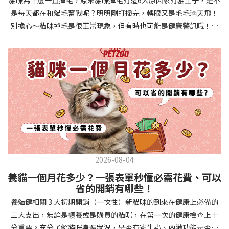
確認環境與生活作息：最近是否搬家、換貓砂、新成員加入？ 天氣
避免幼犬注意力分散。使用清晰一致的口令和手勢，成功時立即給
是每天都在和貓毛奮戰呢？明明剛打掃完，轉眼又是毛毛滿天飛！
是否有變化？ 飼主是否長時間外出？📌 貓咪拉肚子判斷步驟4：觀
予獎勵和讚美。記住，重複是學習的關鍵，每天多次短時間練習效
別擔心～貓咪掉毛是很正常現象，但有時也可能是健康警訊哦！以
察貓咪的精神與食慾：貓咪精神好嗎？、食慾是否正常？，可先觀
果最佳。調整日常行為除了基本指令，幼犬還需學習生活禮儀。如
下是常見的六大掉毛原因和實用改善妙招，讓毛孩健康、家裡乾淨
察 1~2 天，調整飲食、補充水分。如果貓咪 不吃不喝、 嗜睡、體重
廁訓練是優先項目—建立固定的如廁時間和地點，當幼犬正確如廁
兩全其美！貓咪掉毛原因1. 皮膚問題貓咪皮膚問題是造成掉毛的常
下降，表示身體狀況不佳，應儘快就醫！📌 貓咪拉肚子判斷步驟5：
時立即獎勵。另外要處理的常見問題包括咬人、啃咬家具和亂叫。
見兇手！皮膚發炎、感染或是長期搔癢，都會讓貓咪的毛髮失去健
檢查是否需要帶去看獸醫 如果拉肚子 1~2 次但精神好、食慾正常，
每當出現不當行為，給予適當替代品（如咬玩具代替咬手），並在
康光澤並大量脫落。常見的皮膚問題包括皮膚黴菌、細菌感染、疥
可以先觀察，如果腹瀉超過 48 小時或水狀腹瀉 + 嗜睡、食慾下降、
幼犬選擇正確行為時獎勵，這比責罵更有效。社交化訓練 兩個月大
癬蟲等寄生蟲，甚至是皮膚過度乾燥。如果發現貓咪皮膚有紅腫、
嘔吐 應立即就醫。 透過這 5 個步驟，你可以快速判斷貓咪拉肚子的
的幼犬正處於社會化黃金期，這階段的經驗將深刻影響未來性格。
結痂、脫屑或異常氣味，同時伴隨掉毛，建議盡快帶牠看獸醫哦！
原因與嚴重程度，確保毛孩的腸胃健康！如果不確定情況，還是建
安排幼犬接觸不同人類（包括兒童、戴眼鏡的人、使用拐杖的人
貓咪掉毛原因2. 過敏誰說只有人類會過敏？貓咪也會！貓咪可能對
議讓獸醫檢查，才能安心哦！🐾💖4種高風險群貓咪拉肚子要小心高
等）、各種動物、交通工具和環境聲音。起初保持在安全、受控的
環境中的塵蟎、花粉、清潔劑，甚至是食物中的某些成分產生過敏
風險貓咪包含：幼貓、老貓、懷孕貓、有慢性疾病貓，這些貓咪在
情境中，逐漸增加複雜度。每次正面社交體驗後給予獎勵，建立幼
反應。過敏症狀不只是打噴嚏、流眼淚，還會引起皮膚搔癢和掉毛
身體狀況出現警訊時要特別注意，如拉肚子次數超過2次以上，就建
犬對新事物的積極態度。進階技巧強化 基礎訓練穩固後，可以進入
問題。特別是食物過敏，更是常被忽略的掉毛元兇！如果貓咪經常
議直接尋求獸醫協助。2要訣判斷貓咪拉肚子要不要看醫生 高風險貓
更複雜的技巧訓練。這包括遠距離控制、不同干擾下的指令遵從、
2026-08-04
抓癢或舔舐特定部位，同時伴隨掉毛，很可能是過敏在作怪呢！貓
咪拉肚子次數超過2次以上，就建議直接尋求獸醫協助。正常且健康
多步驟動作等。使用延遲獎勵技巧，讓幼犬學會即使沒有立即獎勵
養貓一個月花多少？一張表單秒懂必需花費、可以
咪掉毛原因3. 營養不足貓咪的毛髮健康與營養息息相關！當貓咪飲
的貓咪，如拉肚子超過2-3天，建議直接尋求獸醫師協助。並記得提
也能保持良好行為。引入不同環境中的訓練，如公園、寵物店等，
省的開銷有哪些！
食中缺乏必要的蛋白質、脂肪酸（尤其是Omega-3和Omega-
供觀察紀錄給予獸醫師進行專業判斷。貓咪拉肚子但精神很好？如
幫助幼犬在各種情境下都能聽從指令。維持良好習慣 成功的訓練不
養貓健相關 3 大初期開銷（一次性）新貓咪的到來在健康上必備的
6）、維生素或礦物質時，毛髮就會變得乾燥、脆弱，容易斷裂脫
果飼主有發現貓咪拉肚子的情形，但貓咪的精神很好。有可能與飲
是一次性的，而是需要持續維護。即使幼犬已經掌握所有技能，也
三大支出，無論是領養或是購買的貓咪，在第一次的健康檢查上十
落。長期餵食低品質或不均衡的貓糧，可能使貓咪營養不良，進而
食方便相關，回想是否進食新的食物，或是正進行飼料更換的過
要定期複習，防止行為退化。將訓練融入日常生活，如出門前的
分重要。充分了解貓咪身體狀況，是否有寄生蟲、內臟功能是否健