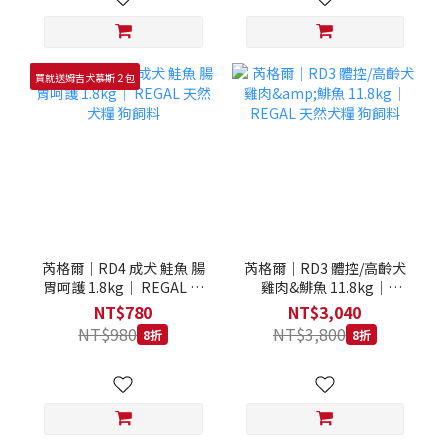
買就送姆吉犬慕斯２包
芮格爾｜RD4 成犬 鮭魚 腸
芮格爾｜RD3 體控/高齡犬
胃呵護 1.8kg｜ REGAL 天
雞肉&鯡魚 11.8kg｜
然犬糧 狗飼料
REGAL 天然犬糧 狗飼料
NT$780
NT$3,040
NT$980
NT$3,800
8折
8折