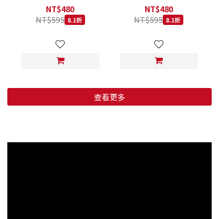
低穀鱈魚甜橙 小顆粒 800G
羊肉藍莓 小顆粒 800G
NT$480
NT$480
NT$595
NT$595
8.1折
8.1折
查看更多