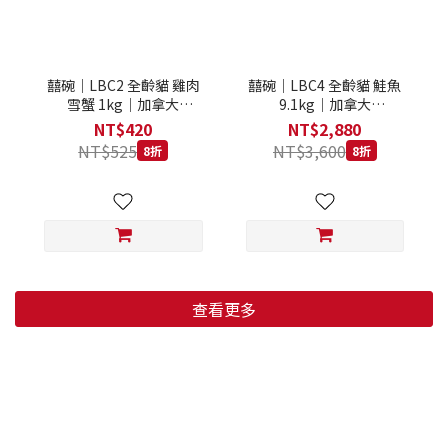
囍碗｜LBC2 全齡貓 雞肉
囍碗｜LBC4 全齡貓 鮭魚
雪蟹 1kg｜加拿大
9.1kg｜加拿大
Loveabowl 天然無穀糧 1
Loveabowl 天然無穀糧
NT$420
NT$2,880
公斤 成貓 無穀貓飼料
9.1公斤 成貓 無穀貓飼料
NT$525
NT$3,600
8折
8折
查看更多