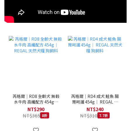
芮格爾｜RD8 全齡犬 無榖
芮格爾｜RD4 成犬 鮭魚 腸
水牛肉 高纖配方 454g｜
胃呵護 454g｜ REGAL 天
REGAL 天然犬糧 狗飼料
然犬糧 狗飼料
NT$290
NT$240
NT$365
NT$310
8折
7.7折