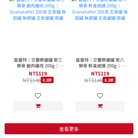
葛蕾特｜交響樂貓罐 第三
葛蕾特｜交響樂貓罐 第八
樂章 鹿肉雞肉 200g｜
樂章 鮮禽總匯 200g｜
GranataPet 200克 主食罐
GranataPet 200克 主食罐
NT$119
NT$119
無穀罐 無膠罐 主食貓罐 德
無穀罐 無膠罐 主食貓罐 德
NT$146
NT$146
8.2折
8.2折
罐
罐
查看更多