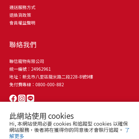
問題，才能避免小問題變大病！貓掉毛嚴重怎麼辦？4重點從日常生
有很大的關聯！冬天太冷，腸胃蠕動變慢，容易消化不良；夏天太
和獨立能力。 幼犬訓練常見問題Q1: 幾個月大的幼犬最適合開始訓
運送服務方式
的紙箱。建議一開始可以購買單價較低的入門款，觀察一下貓咪的
活中輕鬆改善看到滿屋子的貓毛是不是很抓狂？別擔心！其實只要
熱，水分流失快，腸道可能變得敏感，導致糞便變軟或拉稀。如果
練？A: 訓練可從幼犬到家首日開始（約8-10週大）。3-16週是社會
退換貨政策
使用狀況，再考慮購買「豪宅」！ 項目費用用品貓碗$300貓窩
透過一些簡單的日常照護方式，就能有效減少貓咪掉毛情況。從梳
換季時沒有適當調整環境，貓咪的腸胃就可能跟著「鬧脾氣」。冬
化黃金期，每次訓練控制在5-10分鐘內。Q2: 幼犬如廁訓練需要多久
會員權益聲明
$500貓跳台$1,500貓砂盆$500貓抓板$300外出籠$1,000一次性養貓
毛、洗澡到增加互動和營養調整，這些小撇步不僅能幫助貓咪維持
天注意保暖，提供暖墊、厚毯，避免冷風直吹。夏天補充水分，可
才能成功？A: 通常需要4-6個月，小型犬可能較慢。關鍵是固定時間
用品相關花費1：貓碗貓咪進食的物品，挑選上可偏向貓碗+有碗架
健康的皮毛，也能讓家裡的貓毛困擾大大減少！跟著以下重點一起
以加點湯罐、鮮食湯水，讓貓咪願意多喝水。避免冷熱交替太快，
帶出門，並立即獎勵正確行為。Q3: 幼犬亂咬家具怎麼辦？A: 提供專
的，可減少貓咪進食時的負擔。一次性養貓用品相關花費2：貓窩貓
行動吧！ 預防貓掉毛方法1：勤勞梳毛養貓必備神器就是各種梳子
像是開冷氣又突然關掉，容易讓貓咪腸胃受影響。重點提醒：換季
聯絡我們
屬啃咬玩具作替代品，發現不當啃咬時堅定說「不」，並引導至適
咪是非常需要安全感的動物，可以準備一個專屬他的「寶座」，當
啦！勤勞梳毛是最直接有效的掉毛控制方法。定期梳理可以幫貓咪
時，記得關心貓咪的腸胃狀況，適當調整環境，幫助毛孩適應！ 貓
合的玩具。確保足夠運動減少無聊行為。Q4: 如何阻止幼犬在家中亂
貓咪感到緊張或焦慮時可進到他的安全區域。一次性養貓用品相關
清除鬆動的死毛，減少牠們自行舔毛時吞入的毛球量，更能預防毛
咪拉肚子原因4. 寄生蟲或疾病感染貓咪如果持續拉肚子，甚至糞便
尿尿？A: 建立固定如廁時間表，成功時立即獎勵。限制活動範圍並
聯信寵物有限公司
花費3：貓跳台貓咪雖然不需要外出進行放電，但在家中還是需要擺
髮打結和皮膚問題。建議週期：短毛貓每週梳1-2次，長毛貓則建議
有血絲、異味特別重，那就要小心可能是 寄生蟲感染（如蛔蟲、鈎
密切監督。意外發生時不責罵，使用專用除臭劑徹底清理。Q5: 幼犬
統一編號：24962961
放高度適合的貓跳台提供貓咪玩耍，貓跳台與貓窩相同，能給予貓
2-3天梳一次。挑選合適的梳具也很重要，可以準備橡膠刷、鬃毛刷
蟲、球蟲）或腸胃炎、腸道疾病。這類情況會影響營養吸收，長期
一直吠叫怎麼辦？A: 找出原因（尋求注意力、警戒、焦慮）。訓練
地址：新北市八里區龍米路二段228-8號9樓
咪對於環境的安全感。一次性養貓用品相關花費4：貓砂盆貓咪排泄
或專用脫毛梳，依照毛質選擇。記得將梳毛變成愉快的日常儀式，
下來甚至可能造成貓咪消瘦、免疫力下降。定期驅蟲（幼貓建議每
「安靜」指令，停止吠叫時獎勵。避免對吠叫作出反應，確保充分
免付費專線：0800-000-882
用品，可選擇合適貓咪體型大小，不宜過小。一次性養貓用品相關
不僅能增加你們的互動時間，也讓貓咪享受被梳理的舒適感！預防
月一次，成貓每 3~6 個月一次）。觀察貓咪精神狀態，如果還伴隨
運動減少過度精力。Q6: 幼犬訓練中可以使用懲罰嗎？A: 不建議。正
花費5：貓抓板貓咪會有磨爪的習慣，為了我們的沙發或是地毯著
貓掉毛方法2：定期洗澡「貓咪會自己清潔，不需要洗澡」這個想法
嘔吐、食慾下降，務必儘早就醫。重點提醒：如果貓咪拉肚子超過 2
向獎勵比懲罰更有效且健康。懲罰可能導致恐懼或攻擊行為，破壞
想，需要準備一個能夠讓牠們放肆磨爪的貓抓板。一次性養貓用品
其實不完全正確哦！適當的洗澡能幫助貓咪清除死毛和皮屑，減少
天，或糞便異常，應立即帶去獸醫院檢查！ 貓咪拉肚子原因5. 情緒
信任關係。專注獎勵好行為，重新引導不良行為。Q7: 幼犬害怕其他
相關花費6：外出籠雖然貓咪平常不會外出，但當有美容或醫療需求
過敏原，特別是對長毛貓或油性皮膚的貓咪更有幫助。但注意，洗
壓力影響腸胃壓力不只影響人類，也會影響貓咪的腸胃！過度緊
狗狗怎麼辦？A: 循序漸進社交化，從友善成犬開始。不強迫互動，
此網站使用 cookies
時，外出籠就非常重要，平常也可以適度讓貓咪適應外出籠，避免
澡頻率不宜過高，一般室內貓咪1-3個月洗一次就足夠，過度洗澡反
張、焦慮、驚嚇（如煙火聲、大聲喧嘩），都可能讓貓咪拉肚子。
正面經驗後給予獎勵。考慮參加專業幼犬社交課程。Q8: 幼犬分離焦
Hi, 本網站使用必要 cookies 和追蹤型 cookies 以確保
緊急情況時，貓咪過度抗拒。總結來說貓咪在健康及用品的一次性
而會造成皮膚乾燥。選擇專為貓咪設計的溫和洗毛精，洗後一定要
尤其是個性敏感的貓咪，對變化的適應力比較低，壓力一大，腸胃
慮要如何處理？A: 練習短暫分離，逐漸延長。離開和返家時保持低
網站服務，後者將在獲得你的同意後才會執行追蹤。
了
費用大約落在 $ 7900~ $ 11600不等。雖說金額看起來不少，但以上
完全吹乾，避免濕毛造成皮膚問題。如果貓咪特別害怕洗澡，可以
就先「罷工」。減少壓力來源，盡量讓貓咪的作息固定。給貓咪陪
解更多
調。提供能分散注意力的玩具，建立可預測的離家儀式。每隻幼犬