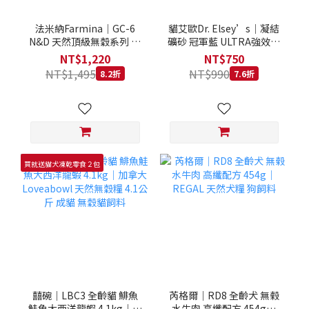
法米納Farmina｜GC-6
貓艾歐Dr. Elsey’s｜凝結
N&D 天然頂級無穀系列 室
礦砂 冠軍藍 ULTRA強效除
內/結紮貓 雞肉石榴 1.5KG
臭 40LB｜Cat Litter 40磅
NT$1,220
NT$750
貓砂 凝結礦砂 美國 艾爾博
NT$1,495
NT$990
8.2折
7.6折
士
買就送貓犬凍乾零食２包
囍碗｜LBC3 全齡貓 鯡魚
芮格爾｜RD8 全齡犬 無榖
鮭魚大西洋龍蝦 4.1kg｜加
水牛肉 高纖配方 454g｜