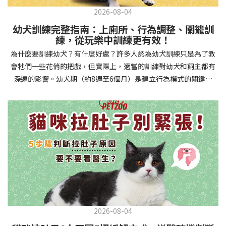
2026-08-04
幼犬訓練完整指南：上廁所、行為調整、關籠訓
練，從玩樂中訓練更有效！
為什麼要訓練幼犬？有什麼好處？許多人認為幼犬訓練只是為了教
會牠們一些花俏的把戲，但實際上，適當的訓練對幼犬和飼主都有
深遠的影響。幼犬期（約8週至6個月）是建立行為模式的關鍵時
期，這階段的訓練能奠定終身良好習慣的基礎，預防未來可能出現
的行為問題，並建立人犬間的健康關係。 建立安全健康的生活環境
透過基礎訓練，幼犬能學會家居規則，避免危險行為和破壞家具。
像是「不」和「放下」等指令可以阻止幼犬咬電線或誤食有害物
質，有效降低居家意外風險。規律的如廁訓練則能養成良好衛生習
慣，讓家中環境保持乾淨舒適。增強溝通與信任關係訓練過程就像
建立一種共同語言，幫助你和幼犬更好地理解彼此。當幼犬學會回
應你的指令，不只增加了互動機會，也建立了主人作為領導者的地
位。正向獎勵式訓練更能培養幼犬對你的信任感，強化情感連結，
創造更和諧的相處模式。培養社交技能與適應能力及早接觸各種環
2026-08-04
境和刺激，能幫助幼犬成長為自信穩定的成犬。適當的社會化訓練