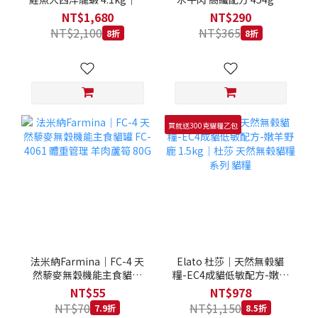
拿大 Loveabowl 天然無穀
REGAL 天然犬糧 狗飼料
NT$1,680
NT$290
糧 4.1公斤 成貓 無穀貓飼
NT$2,100
NT$365
8折
8折
料
買就送300克貓糧乙包
法米納Farmina｜FC-4 天
Elato 杜莎｜天然無榖貓
然藜麥無穀機能主食貓罐
糧-EC4成貓低敏配方-嫩羊
FC-4061 體重管理 羊肉蘆
野鹿 1.5kg｜杜莎 天然無
NT$55
NT$978
筍 80G
榖貓糧系列 貓糧
NT$70
NT$1,150
7.9折
8.5折