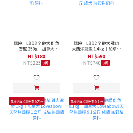
囍碗｜LBD3 全齡犬 鮭魚
囍碗｜LBD2 全齡犬 雞肉
雪蟹 250g｜加拿大
大西洋龍蝦 1.4kg｜加拿大
Loveabowl 天然無穀糧
Loveabowl 天然無穀糧
NT$180
NT$590
250克 成犬 無穀狗飼料
1.4公斤 成犬 無穀狗飼料
NT$225
NT$740
8折
8折
買就送貓犬凍乾零食乙包
買就送貓犬凍乾零食３包