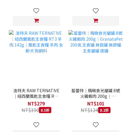
洛特夫 RAW TERNATIVE
葛蕾特｜精緻食光貓罐 8號
｜紐西蘭風乾主食糧 RT3
火雞蝦肉 200g｜
羊肉 142g｜風乾主食糧 羊
GranataPet 200克 主食罐
NT$279
NT$101
肉 全齡犬 狗飼料
無穀罐 無膠罐 主食貓罐 德
NT$330
NT$124
8.5折
8.2折
罐